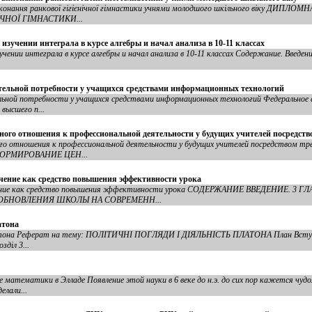
виконання ранкової гігієнічної гімнастики учнями молодшого шкільного віку Д
ЧНОЇ ГІМНАСТИКИ...
зучении интеграла в курсе алгебры и начал анализа в 10-11 классах
ении интеграла в курсе алгебры и начал анализа в 10-11 классах Содержание. Введен
тельной потребности у учащихся средствами информационных технологий
ьной потребности у учащихся средствами информационных технологий Федеральное 
высшего п...
ого отношения к профессиональной деятельности у будущих учителей посредств
го отношения к профессиональной деятельности у будущих учителей посредством
ОРМИРОВАНИЕ ЦЕН...
чение как средство повышения эффективности урока
учение как средство повышения эффективности урока СОДЕРЖАНИЕ ВВЕДЕНИЕ. 
ОБНОВЛЕНИЯ ШКОЛЫ НА СОВРЕМЕНН...
атона
Платона Реферат на тему: ПОЛІТИЧНІ ПОГЛЯДИ І ДІЯЛЬНІСТЬ ПЛАТОНА План Вступ 
діл 3...
атематики в Элладе Появление этой науки в 6 веке до н.э. до сих пор кажется чудом
елали...