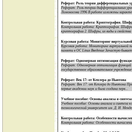
Реферат: Роль теории дифференциальных у
Реферат: Роль теории дифференциальных урав
Ломоносова 1996 В работе изложены характе
Контрольная работа: Криптография. Шифры
Контрольная работа: Криптография. Шифры, 
криптографии 2. Шифры, их виды и свойства 
Курсовая работа: Мониторинг виртуальной
Курсовая работа: Мониторинг виртуальной
памяти в ОС Linux Введение Зачастую бывает
Реферат: Одномерная оптимизация функций
Реферат: Одномерная оптимизация функ
государственное образовательное учреждение 
Реферат: Век 17: от Кеплера до Ньютона
Реферат: Век 17: от Кеплера до Ньютона Прин
первые академии наук и была создана перв...
Учебное пособие: Основы анализа и синтез
Учебное пособие: Основы анализа и синтеза 
технологический университет им. Д. И. Мендел
Контрольная работа: Особенности вычисл
Контрольная работа: Особенности вычисления определителя 