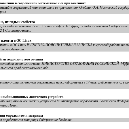
равнений в современной математике и ее приложениях
нений в современной математике и ее приложениях Олейник О.А. Московский госуда
рны...
, их виды и свойства
их виды и свойства Тема: Криптография. Шифры, их виды и свойства Содержание В
2.1 Симметричные...
 памяти в ОС Linux
 памяти в ОС Linux РАСЧЕТНО-ПОЯСНИТЕЛЬНАЯ ЗАПИСКА к курсовой работе на те
 необходимо от...
 методом золотого сечения
ций методом золотого сечения МИНИСТЕРСТВО ОБРАЗОВАНИЯ РОССИЙСКОЙ ФЕДЕ
высшего профессионального обр...
ято считать, что вся современная наука оформилась в 17 веке. Действительно, в к
а комбинационных логических устройств
комбинационных логических устройств Министерство образования Российской Федерац
еева Ново...
ения определителя матрицы
матрицы Содержание Введение...............................................................................