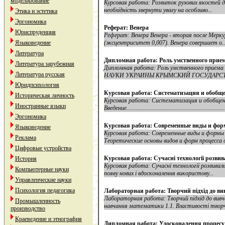
моделирование
Курсовая работа: Розвиток рухових якостей ді
необхідність звернути увагу на особливо...
Этика и эстетика
Эргономика
Реферат: Венера
Юриспруденция
Реферат: Венера Венера - вторая после Мерк
Языковедение
(эксцентриситет 0,007). Венера совершает о..
Литература
Дипломная работа: Роль умственного при
Литература зарубежная
Дипломная работа: Роль умственного прие
Литература русская
НАУКИ УКРАИНЫ КРЫМСКИЙ ГОСУДАРСТ
Юридпсихология
Курсовая работа: Систематизация и обобще
Историческая личность
Курсовая работа: Систематизация и обобщение
Иностранные языки
Введение..................................................................
Эргономика
Курсовая работа: Современные виды и фор
Языковедение
Курсовая работа: Современные виды и фо
Реклама
Теоретические основы видов и форм процесса о
Цифровые устройства
Курсовая работа: Сучасні технології розви
История
Курсовая работа: Сучасні технології розвивал
Компьютерные науки
появу нових і вдосконалення використову...
Управленческие науки
Психология педагогика
Лабораторная работа: Творчий підхід до в
Лабораторная работа: Творчий підхід до вивч
Промышленность
навчання математики 1.1. Властивості творч
производство
Краеведение и этнография
Дипломная работа: Удосконалення процесу 