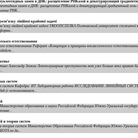
нуклеотидных замен в ДНК: расщепление РНКазой и денатурирующий градиентн
клеотидных замен в ДНК: расщепление РНКазой и денатурирующий градиентный гель
ление РНК...
озв’язку лінійної крайової задачі
зв’язку лінійної крайової задачі УКООПСПІЛКА Полтавський університет споживчої 
форма...
еского естествознания
ого естествознания Реферат «Концепция и принципы неклассического естествознани
дейст...
атике
ке Александр Зенкин Левополушарная преступность вот уже больше века правит бал 
..
ных систем
йных систем Кафедра: ИТ Лабораторная работа ИССЛЕДОВАНИЕ ЛИНЕЙНЫХ СИСТЕ
b (c использованием...
ий
 Министерство образования и науки Российской Федерации Южно-Уральский государ
плине...
й и теория систем
й и теория систем Министерство Образования Российской Федерации Южно-Уральск
ОТА по ди...