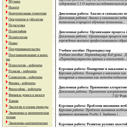
Музыка
содержание 1.1 О научно-исследовательской р
Налоги
Начертательная геометрия
Дипломная работа: Анализ и самоанализ пе
Дипломная работа: Анализ и самоанализ педа
Оккультизм и уфология
технологии в процессе обучения технологии...
Педагогика
Полиграфия
Дипломная работа: Организация процесса п
Дипломная работа: Организация процесса пов
Политология
учреждение высшего профессионального образо
Право
Предпринимательство
Учебное пособие: Перпендикуляр
Учебное пособие: Перпендикуляр Ход урока .
Программирование и комп-
«Перпендикулярность прямых и плоскостей». 
ры
Психология - рефераты
Курсовая работа: Поощрение и наказание 
Религия - рефераты
Курсовая работа: Поощрение и наказание как
Социология - рефераты
поощрения и наказания как методов педагогич
Физика - рефераты
Дипломная работа: Применение алгоритмич
Философия - рефераты
Дипломная работа: Применение алгоритмическ
Финансы деньги и налоги
……………………………………............5 §2 Формиро
Химия
Курсовая работа: Проблеми виховання всебі
Экология и охрана природы
Курсовая работа: Проблеми виховання всебічно
Экономика и экономическая
правового виховання Розділ 3. Завдання і...
теория
Экономико-математическое
Курсовая работа: Розвиток рухових якостей