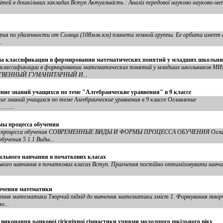
тей в дошкільних закладах Вступ Актуальність : Аналіз передової науково науково-ме
урия по удаленности от Солнца (108млн.км) планета земной группы. Ее орбита имеет
.
ема классификации в формировании математических понятий у младших школьн
ма классификации в формировании математических понятий у младших школьник
ВЕННЫЙ ГУМАНИТАРНЫЙ И...
ние знаний учащихся по теме "Алгебраические уравнения" в 9 классе
 знаний учащихся по теме Алгебраические уравнения в 9 классе Оглавление
.........
мы процесса обучения
рмы процесса обучения СОВРЕМЕННЫЕ ВИДЫ И ФОРМЫ ПРОЦЕССА ОБУЧЕНИЯ Оглавлен
бучения 5 1.1 Виды...
вального навчання в початкових класах
ьного навчання в початкових класах Вступ. Прагнення постійно оптимізовувати навчал
ивчення математики
ення математики Творчий підхід до вивчення математики зміст 1. Формування творчо
о...
виконання ранкової гігієнічної гімнастики учнями молодшого шкільного віку