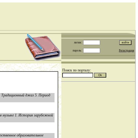
логин:
пароль:
Регистрация
Поиск по порталу:
4. Традиционный джаз 5. Период
в музыке 1. История зарубежной
рственное образовательное