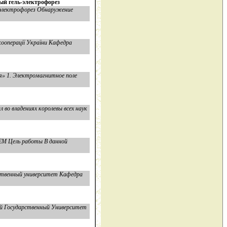
ый гель-электрофорез
-электрофорез Обнаружение
кооперації України Кафедра
я» 1. Электромагнитное поле
во владениях королевы всех наук
М Цель работы В данной
ственный университет Кафедра
ий Государственный Университет