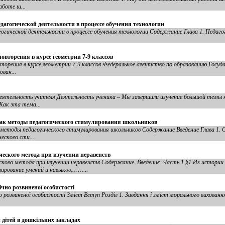
аботе ш...
дагогической деятельности в процессе обучения технологии
гогической деятельности в процессе обучения технологии Содержание Глава 1. Педаг
овторения в курсе геометрии 7-9 классов
торения в курсе геометрии 7-9 классов Федеральное агентство по образованию Госуд
ван...
 Деятельность учителя Деятельность ученика – Мы завершили изучение большой темы
Как эта тема...
как методы педагогического стимулирования школьников
 методы педагогического стимулирования школьников Содержание Введение Глава 1.
еского сти...
еского метода при изучении неравенств
ого метода при изучении неравенств Содержание. Введение. Часть 1 §1 Из истории
вание умений и навыков.……...
чно розвиненої особистості
 розвиненої особистості Зміст Вступ Розділ 1. Завдання і зміст морального виховання 
 дітей в дошкільних закладах