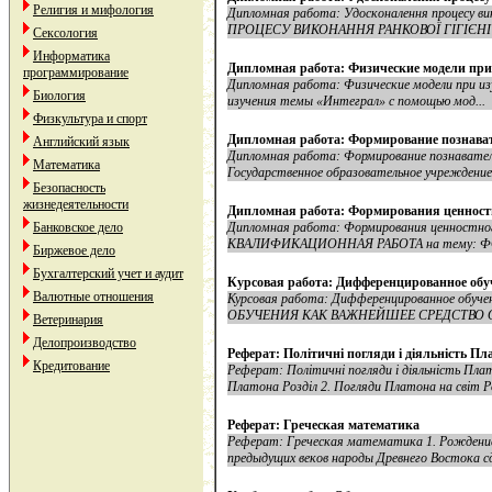
Религия и мифология
Дипломная работа: Удосконалення процесу 
ПРОЦЕСУ ВИКОНАННЯ РАНКОВОЇ ГІГІЄНІ
Сексология
Информатика
Дипломная работа: Физические модели при и
программирование
Дипломная работа: Физические модели при изуч
Биология
изучения темы «Интеграл» с помощью мод...
Физкультура и спорт
Дипломная работа: Формирование познава
Английский язык
Дипломная работа: Формирование познавател
Математика
Государственное образовательное учреждение 
Безопасность
жизнедеятельности
Дипломная работа: Формирования ценностн
Банковское дело
Дипломная работа: Формирования ценностно
КВАЛИФИКАЦИОННАЯ РАБОТА на тему: Ф
Биржевое дело
Бухгалтерский учет и аудит
Курсовая работа: Дифференцированное обу
Валютные отношения
Курсовая работа: Дифференцированное об
ОБУЧЕНИЯ КАК ВАЖНЕЙШЕЕ СРЕДСТВО 
Ветеринария
Делопроизводство
Реферат: Політичні погляди і діяльність Пл
Кредитование
Реферат: Політичні погляди і діяльність 
Платона Розділ 2. Погляди Платона на світ Роз
Реферат: Греческая математика
Реферат: Греческая математика 1. Рождение м
предыдущих веков народы Древнего Востока сд