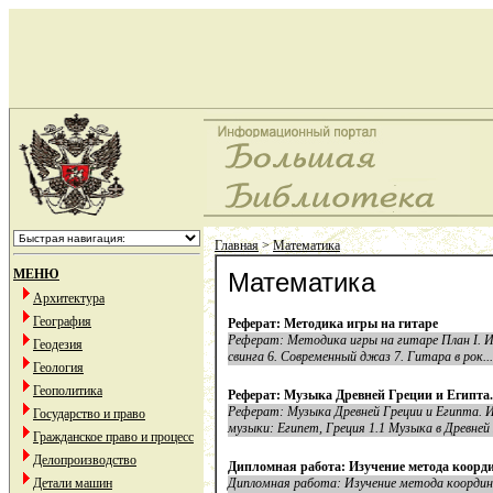
Главная
>
Математика
МЕНЮ
Математика
Архитектура
География
Реферат: Методика игры на гитаре
Реферат: Методика игры на гитаре План І. И
Геодезия
свинга 6. Современный джаз 7. Гитара в рок...
Геология
Геополитика
Реферат: Музыка Древней Греции и Египта
Реферат: Музыка Древней Греции и Египта. 
Государство и право
музыки: Египет, Греция 1.1 Музыка в Древней Г
Гражданское право и процесс
Делопроизводство
Дипломная работа: Изучение метода коорд
Детали машин
Дипломная работа: Изучение метода координа