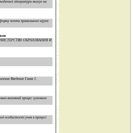
тодичної літератури вказує на
 форму почти правильного круга
иков
ов МИНИСТЕРСТВО ОБРАЗОВАНИЯ И
ие Введение Глава 1.
ьно-ви­ховний процес зумовило
ї особистості учня в процесі