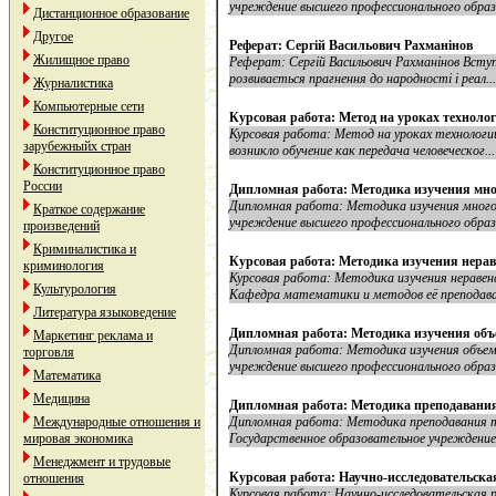
учреждение высшего профессионального образо
Дистанционное образование
Другое
Реферат: Сергій Васильович Рахманінов
Жилищное право
Реферат: Сергій Васильович Рахманінов Вступ
розвивається прагнення до народності і реал...
Журналистика
Компьютерные сети
Курсовая работа: Метод на уроках техноло
Конституционное право
Курсовая работа: Метод на уроках технологии
зарубежныйх стран
возникло обучение как передача человеческог...
Конституционное право
России
Дипломная работа: Методика изучения мно
Дипломная работа: Методика изучения много
Краткое содержание
учреждение высшего профессионального образо
произведений
Криминалистика и
Курсовая работа: Методика изучения нерав
криминология
Курсовая работа: Методика изучения нераве
Культурология
Кафедра математики и методов её преподаван
Литература языковедение
Дипломная работа: Методика изучения объ
Маркетинг реклама и
Дипломная работа: Методика изучения объемо
торговля
учреждение высшего профессионального образо
Математика
Медицина
Дипломная работа: Методика преподавания
Международные отношения и
Дипломная работа: Методика преподавания те
мировая экономика
Государственное образовательное учреждение 
Менеджмент и трудовые
Курсовая работа: Научно-исследовательска
отношения
Курсовая работа: Научно-исследовательская 