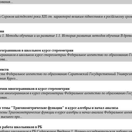
вания...
 Сороков шістдесяті роки XIX ст. характерні великим піднесенням в російському гро
гии
 1. Методы обучения и их развитие 1.1. История развития методов обучения В древн
гогранников в школьном курсе стереометрии
гранников в школьном курсе стереометрии Федеральное агентство по образованию Г
ва...
енств
нств Федеральное агентство по образованию Саратовский Государственный Универси
ия Курсо...
емов многогранников в курсе стереометрии
в многогранников в курсе стереометрии Федеральное агентство по образованию Гос
ван...
 темы "Тригонометрические функции" в курсе алгебры и начал анализа
мы Тригонометрические функции в курсе алгебры и начал анализа Федеральное аген
высшего про...
я работа школьников в РБ
работа школьников в РБ Содержание Введение 1. Научно-исследовательская работа ш