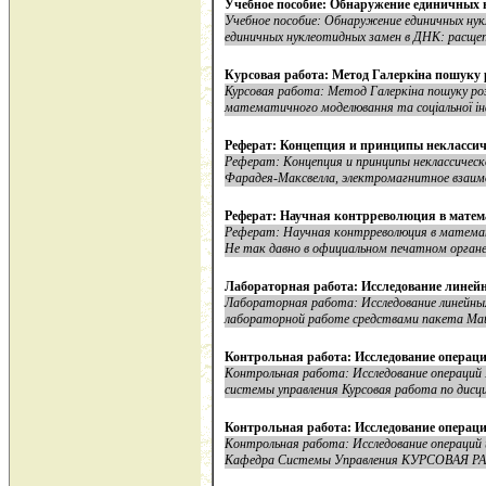
Учебное пособие: Обнаружение единичных 
Учебное пособие: Обнаружение единичных ну
единичных нуклеотидных замен в ДНК: расщеп
Курсовая работа: Метод Галеркіна пошуку р
Курсовая работа: Метод Галеркіна пошуку ро
математичного моделювання та соціальної ін
Реферат: Концепция и принципы неклассич
Реферат: Концепция и принципы неклассическ
Фарадея-Максвелла, электромагнитное взаимо
Реферат: Научная контрреволюция в матем
Реферат: Научная контрреволюция в математи
Не так давно в официальном печатном органе.
Лабораторная работа: Исследование линей
Лабораторная работа: Исследование лине
лабораторной работе средствами пакета Matla
Контрольная работа: Исследование операц
Контрольная работа: Исследование операций
системы управления Курсовая работа по дисци
Контрольная работа: Исследование операци
Контрольная работа: Исследование операци
Кафедра Системы Управления КУРСОВАЯ РАБ