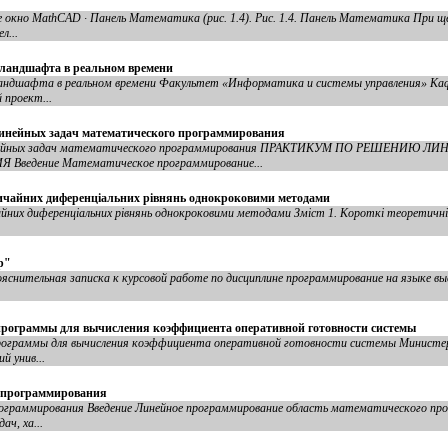
е окно MathCAD · Панель Математика (рис. 1.4). Рис. 1.4. Панель Математика При 
л...
 ландшафта в реальном времени
ландшафта в реальном времени Факультет «Информатика и системы управления» Ка
 проект...
линейных задач математического программирования
 линейных задач математического программирования ПРАКТИКУМ ПО РЕШЕНИЮ Л
дение Математическое программирование...
вичайних диференціальних рівнянь однокроковими методами
айних диференціальних рівнянь однокроковими методами Зміст 1. Короткі теоретичні
р"
снительная записка к курсовой работе по дисциплине программирование на языке вы
.
 программы для вычисления коэффициента оперативной готовности системы
рограммы для вычисления коэффициента оперативной готовности системы Министер
й унив...
о программирования
программирования Введение Линейное программирование область математического пр
ч, ха...