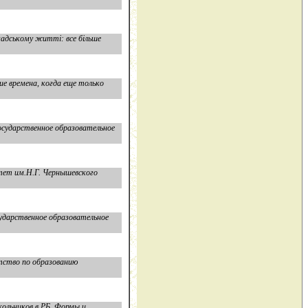
мадському житті: все більше
ие времена, когда еще только
осударственное образовательное
тет им.Н.Г. Чернышевского
ударственное образовательное
тство по образованию
кольников в РБ. Формы и