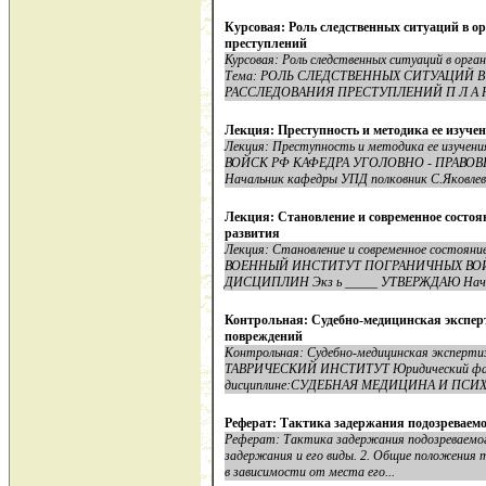
Курсовая: Роль следственных ситуаций в о
преступлений
Курсовая: Роль следственных ситуаций в орга
Тема: РОЛЬ СЛЕДСТВЕННЫХ СИТУАЦИЙ 
РАССЛЕДОВАНИЯ ПРЕСТУПЛЕНИЙ П Л А Н В
Лекция: Преступность и методика ее изуче
Лекция: Преступность и методика ее из
ВОЙСК РФ КАФЕДРА УГОЛОВНО - ПРАВОВ
Начальник кафедры УПД полковник С.Яковлев 
Лекция: Становление и современное состоя
развития
Лекция: Становление и современное состояни
ВОЕННЫЙ ИНСТИТУТ ПОГРАНИЧНЫХ ВОЙ
ДИСЦИПЛИН Экз ь _____ УТВЕРЖДАЮ Начал
Контрольная: Судебно-медицинская экспер
повреждений
Контрольная: Судебно-медицинская экспертиз
ТАВРИЧЕСКИЙ ИНСТИТУТ Юридический фа
дисциплине:СУДЕБНАЯ МЕДИЦИНА И ПСИХ
Реферат: Тактика задержания подозреваемо
Реферат: Тактика задержания подозреваем
задержания и его виды. 2. Общие положения
в зависимости от места его...