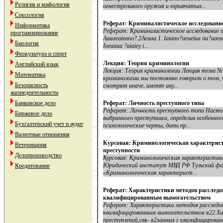
Религия и мифология
огнестрельного оружия и взрывчатых...
Сексология
Реферат: Криминалистическое исследовани
Информатика
Реферат: Криминалистическое исследование о
программирование
Aaaaeaieano?.2Aeaaa 1. Iaiano?aeueiua iia?aaeae
Биология
Ioeaaua ?aiaiey i...
Физкультура и спорт
Лекция: Теория криминологии
Английский язык
Лекция: Теория криминологии Лекция тема №
Математика
криминологии мы постоянно говорили о том, 
Безопасность
смотрят иначе, имеют ину...
жизнедеятельности
Банковское дело
Реферат: Личность преступного типа
Реферат: Личность преступного типа Настоя
Биржевое дело
выбранного преступника, определив особенно
Бухгалтерский учет и аудит
психологические черты, дать пр...
Валютные отношения
Курсовая: Криминологическая характерист
Ветеринария
преступности
Делопроизводство
Курсовая: Криминологическая характеристик
Юридический институт МВД РФ Тульский фак
Кредитование
«Криминологическая характерист...
Реферат: Характеристики методов расследо
квалифицированным вымогательством
Реферат: Характеристики методов расследова
квалифицированным вымогательством я22.Ха
преступлений,свя- я2занных с квалифицированн