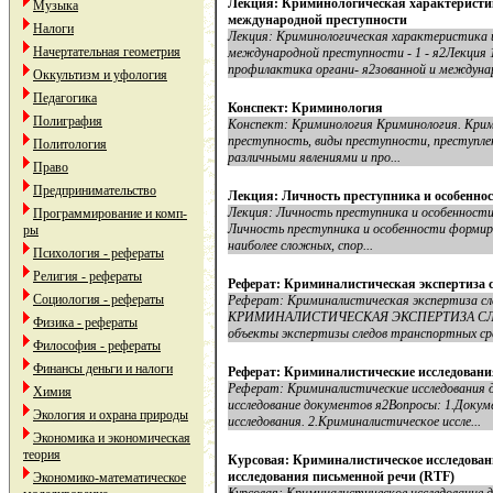
Лекция: Криминологическая характеристи
Музыка
международной преступности
Налоги
Лекция: Криминологическая характеристика 
Начертательная геометрия
международной преступности - 1 - я2Лекция 
профилактика органи- я2зованной и междунар
Оккультизм и уфология
Педагогика
Конспект: Криминология
Полиграфия
Конспект: Криминология Криминология. Крим
преступность, виды преступности, преступлен
Политология
различными явлениями и про...
Право
Предпринимательство
Лекция: Личность преступника и особенно
Лекция: Личность преступника и особенности
Программирование и комп-
Личность преступника и особенности формиро
ры
наиболее сложных, спор...
Психология - рефераты
Религия - рефераты
Реферат: Криминалистическая экспертиза с
Социология - рефераты
Реферат: Криминалистическая экспертиза с
КРИМИНАЛИСТИЧЕСКАЯ ЭКСПЕРТИЗА СЛЕ
Физика - рефераты
объекты экспертизы следов транспортных сре
Философия - рефераты
Финансы деньги и налоги
Реферат: Криминалистические исследовани
Реферат: Криминалистические исследования
Химия
исследование документов я2Вопросы: 1.Доку
Экология и охрана природы
исследования. 2.Криминалистическое иссле...
Экономика и экономическая
теория
Курсовая: Криминалистическое исследован
исследования письменной речи (RTF)
Экономико-математическое