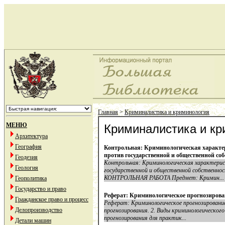
Главная
>
Криминалистика и криминология
МЕНЮ
Криминалистика и кр
Архитектура
География
Контрольная: Криминологическая характе
против государственной и общественной со
Геодезия
Контрольная: Криминологическая характерис
Геология
государственной и общественной собственно
КОНТРОЛЬНАЯ РАБОТА Предмет: Кримин...
Геополитика
Государство и право
Реферат: Криминологическое прогнозирова
Гражданское право и процесс
Реферат: Криминологическое прогнозировани
Делопроизводство
прогнозирования. 2. Виды криминологического
прогнозирования для практик...
Детали машин