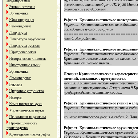
Курсовая: Криминалистическое исследование
моделирование
исследования письменной речи (RTF) 30 Минис
Этика и эстетика
Ульяновский Государствен...
Эргономика
Юриспруденция
Реферат: Криминалистическое исследовани
Реферат: Криминалистическое исследование 
Языковедение
исследование пломб и закруток
Литература
===============================
пломб. Устройство...
Литература зарубежная
Литература русская
Реферат: Криминалистическое исследование
Юридпсихология
Реферат: Криминалистическое исследование с
Историческая личность
Кpиминалистическое исследование следов ног 
Кpиминалистическое значен...
Иностранные языки
Эргономика
Лекция: Криминологическая характеристи
Языковедение
явлений, связанных с преступностью
Лекция: Криминологическая характеристика и
Реклама
связанных с преступностью Лекция тема 9 К
Цифровые устройства
предупреждение негативных социа...
История
Реферат: Криминалистическое учение о сле
Компьютерные науки
Реферат: Криминалистическое учение о следа
Управленческие науки
=================================
Психология педагогика
криминалистического учения о следах. 2. Понят
Промышленность
производство
Реферат: Криминалистическое оружиеведен
Реферат: Криминалистическое оружиев
Краеведение и этнография
я2Вопросы. 1.Понятие криминалистического 