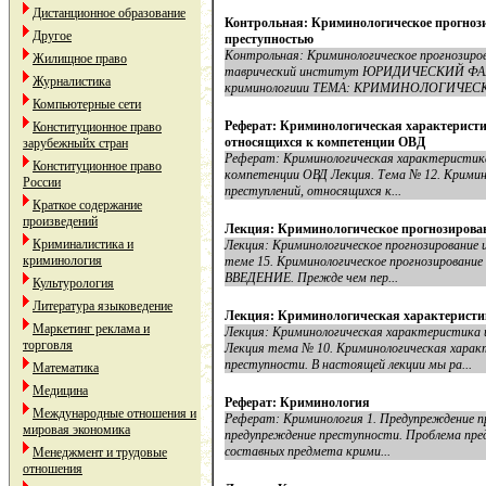
Дистанционное образование
Контрольная: Криминологическое прогнози
Другое
преступностью
Контрольная: Криминологическое прогнозиров
Жилищное право
таврический институт ЮРИДИЧЕСКИЙ Ф
Журналистика
криминологиии ТЕМА: КРИМИНОЛОГИЧЕСК
Компьютерные сети
Реферат: Криминологическая характеристи
Конституционное право
относящихся к компетенции ОВД
зарубежныйх стран
Реферат: Криминологическая характеристика
Конституционное право
компетенции ОВД Лекция. Тема № 12. Крими
России
преступлений, относящихся к...
Краткое содержание
произведений
Лекция: Криминологическое прогнозирован
Криминалистика и
Лекция: Криминологическое прогнозирование 
криминология
теме 15. Криминологическое прогнозирование
ВВЕДЕНИЕ. Прежде чем пер...
Культурология
Литература языковедение
Лекция: Криминологическая характеристи
Маркетинг реклама и
Лекция: Криминологическая характеристика 
торговля
Лекция тема № 10. Криминологическая харак
преступности. В настоящей лекции мы ра...
Математика
Медицина
Реферат: Криминология
Международные отношения и
Реферат: Криминология 1. Предупреждение п
мировая экономика
предупреждение преступности. Проблема пре
составных предмета крими...
Менеджмент и трудовые
отношения