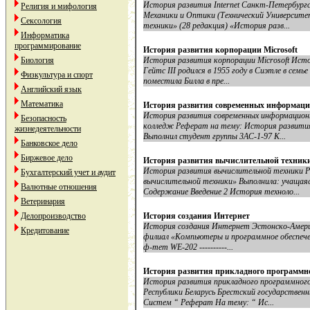
История развития Internet Санкт-Петербур
Религия и мифология
Механики и Оптики (Технический Университе
Сексология
техники» (28 редакция) «История разв...
Информатика
программирование
История развития корпорации Microsoft
Биология
История развития корпорации Microsoft Исто
Гейтс III родился в 1955 году в Сиэтле в сем
Физкультура и спорт
поместила Билла в пре...
Английский язык
Математика
История развития современных информаци
История развития современных информацион
Безопасность
колледж Реферат на тему: История развити
жизнедеятельности
Выполнил студент группы 3АС-1-97 К...
Банковское дело
Биржевое дело
История развития вычислительной техник
История развития вычислительной техники 
Бухгалтерский учет и аудит
вычислительной техники» Выполнила: учащаяся
Валютные отношения
Содержание Введение 2 История техноло...
Ветеринария
Делопроизводство
История создания Интернет
История создания Интернет Эстонско-Амери
Кредитование
филиал «Компьютеры и программное обеспечени
ф-тет WE-202 ----------...
История развития прикладного программно
История развития прикладного программного
Республики Беларусь Брестский государстве
Систем “ Реферат На тему: “ Ис...