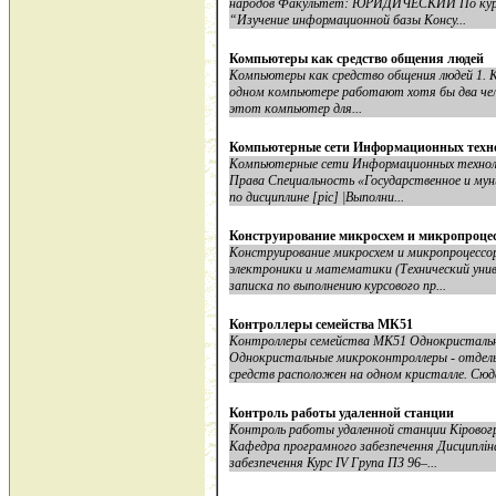
народов Факультет: ЮРИДИЧЕСКИЙ По курсу
“Изучение информационной базы Консу...
Компьютеры как средство общения людей
Компьютеры как средство общения людей 1. 
одном компьютере работают хотя бы два чело
этот компьютер для...
Компьютерные сети Информационных техн
Компьютерные сети Информационных технол
Права Специальность «Государственное и му
по дисциплине [pic] |Выполни...
Конструирование микросхем и микропроце
Конструирование микросхем и микропроцессо
электроники и математики (Технический ун
записка по выполнению курсового пр...
Контроллеры семейства МК51
Контроллеры семейства МК51 Однокристаль
Однокристальные микроконтроллеры - отдель
средств расположен на одном кристалле. Сюда
Контроль работы удаленной станции
Контроль работы удаленной станции Кіровог
Кафедра програмного забезпечення Дисциплін
забезпечення Курс IV Група ПЗ 96–...