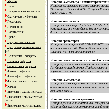
Музыка
История компьютера и компьютерной техн
История компьютера и компьютерной техники E
Налоги
The Computer Science And The Computer Engine
Начертательная геометрия
AIKEN AND THE...
Оккультизм и уфология
История компьютера
Педагогика
История компьютера ?S?????S???? ??S???? ?
Полиграфия
вычислитель, т.е. устройство для вычислени
Политология
данных, в том числе вычислений, возни...
Право
История процессоров
Предпринимательство
История процессоров КУРСОВАЯ РАБОТА, на т
Программирование и комп-
начаться словами «В 60 годы ХХ столетия по
ры
машины ЭВМ. Сначала они были бо...
Психология - рефераты
История развития вычислительной техник
Религия - рефераты
История развития вычислительной техники 
Социология - рефераты
Государственная Академия Приборостроения
Физика - рефераты
управляющие системы Реферат История разви
Философия - рефераты
История компьютеров
Финансы деньги и налоги
История компьютеров Компьютеpы появились о
Химия
вpемя их начали так усиленно использовать в
лет назад было...
Экология и охрана природы
Экономика и экономическая
История развития информатики
теория
История развития информатики История ра
Экономико-математическое
общих свойствах и закономерностях информа