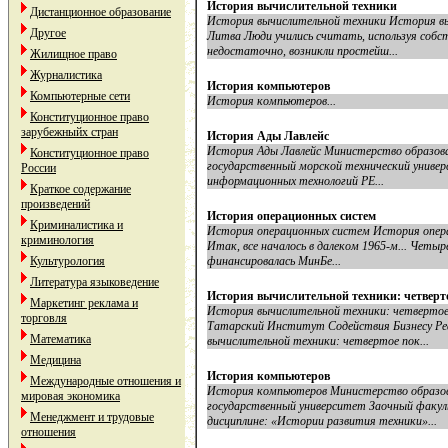
История вычислительной техники
Дистанционное образование
История вычислительной техники История вы
Другое
Литва Люди учились считать, используя собст
недостаточно, возникли простейш...
Жилищное право
Журналистика
История компьютеров
Компьютерные сети
История компьютеров...
Конституционное право
зарубежныйх стран
История Ады Лавлейс
История Ады Лавлейс Министерство образов
Конституционное право
государственный морской технический униве
России
информационных технологий РЕ...
Краткое содержание
произведений
История операционных систем
Криминалистика и
История операционных систем История опер
криминология
Итак, все началось в далеком 1965-м... Четы
Культурология
финансировалась МинБе...
Литература языковедение
История вычислительной техники: четверт
Маркетинг реклама и
История вычислительной техники: четве
торговля
Татарский Институт Содействия Бизнесу Р
Математика
вычислительной техники: четвертое пок...
Медицина
История компьютеров
Международные отношения и
История компьютеров Министерство образов
мировая экономика
государственный университет Заочный факу
Менеджмент и трудовые
дисциплине: «Истории развития техники»...
отношения