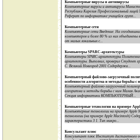
Компьютерные вирусы и антивирусы
Компьютерные вирусы и антивирусы Министе
Республики Карелия Профессиональный лицей
Реферат по информатике учащейся групп...
Компьютерные сети
Компьютерные сети Введение. На сегодняшний
компьютеров и более 80 % из них объединены
от малых локальных с...
Компьютеры SPARC-архитектуры
Компьютеры SPARC-архитектуры Политехнич
архитектуры. Выполнил, проверил Студент г
С. Великий Новгород 2001 Содердержа...
Компьютерный файлово-загрузочный поли
особенности алгоритма и методы борьбы с 
Компьютерный файлово-загрузочный полимор
алгоритма и методы борьбы с ним Малая Ака
Секция информатики КОМПЬЮТЕРНЫЙ...
Компьютерные технологии на примере Appl
Компьютерные технологии на примере Apple 
технологии (на примере Apple Macintosh) Со
характеристики 3 1. Тип микpо...
Консультант плюс
Консультант плюс Институт дистантного об