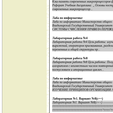
Кэш-память современных микропроцессоров ф
Реферат Учебная дисциплина: ,, Основы пост
современных микропроцессор...
Лаба по информатике
Лаба по информатике Министерство общего 
Владимирский Государственный Университе
СИСТЕМЫ СЧИСЛЕНИЯ ПРАВИЛА ПЕРЕВОДА
Лабараторная работа №4
Лабараторная работа №4 Цель работы: изуче
выражений, операторов присваивания, раздела
переменных и общей структуры пр...
Лабараторная работа №8
Лабараторная работа №8 Цель работы: Получ
алгоритмов с неизвестным числом повторений 
постусловием и итерационных циклич...
Лаба по информатике
Лаба по информатике Министерство общего 
Владимирский Государственный Университе
ИЗУЧЕНИЕ ПРИНЦИПОВ ОРГАНИЗАЦИИ А
Лабораторная №1. Вариант №8(с++)
Лабораторная №1. Вариант №8(с++) -------------
††††††††††††††††††††††††††††††††††††††††
†††††††††††††††††††††††††††††††††?††††?††