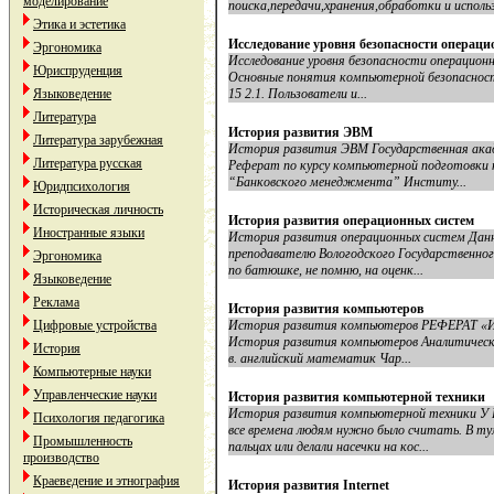
моделирование
поиска,передачи,хранения,обработки и использ
Этика и эстетика
Исследование уровня безопасности операци
Эргономика
Исследование уровня безопасности операционн
Юриспруденция
Основные понятия компьютерной безопасности
Языковедение
15 2.1. Пользователи и...
Литература
История развития ЭВМ
Литература зарубежная
История развития ЭВМ Государственная акад
Литература русская
Реферат по курсу компьютерной подготовки 
“Банковского менеджмента” Институ...
Юридпсихология
Историческая личность
История развития операционных систем
Иностранные языки
История развития операционных систем Данн
преподавателю Вологодского Государственног
Эргономика
по батюшке, не помню, на оценк...
Языковедение
Реклама
История развития компьютеров
Цифровые устройства
История развития компьютеров РЕФЕРАТ «И
История развития компьютеров Аналитическа
История
в. английский математик Чар...
Компьютерные науки
Управленческие науки
История развития компьютерной техники
История развития компьютерной техни
Психология педагогика
все времена людям нужно было считать. В т
Промышленность
пальцах или делали насечки на кос...
производство
Краеведение и этнография
История развития Internet