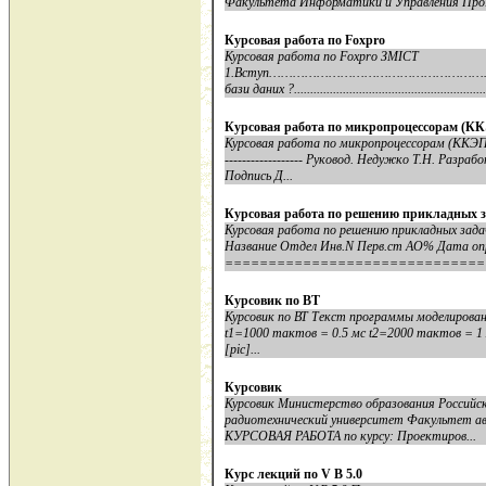
Факультета Информатики и Управления Про.
Курсовая работа по Foxpro
Курсовая работа по Foxpro ЗМІСТ
1.Вступ……………………………………………………
бази даних ?.............................................................
Курсовая работа по микропроцессорам (КК
Курсовая работа по микропроцессорам (ККЭП) 3 кур
------------------ Руковод. Недужко Т.Н. Раз
Подпись Д...
Курсовая работа по решению прикладных 
Курсовая работа по решению прикладных зада
Название Отдел Инв.N Перв.ст АО% Дата оп
===============================
Курсовик по ВТ
Курсовик по ВТ Текст программы моделирован
t1=1000 тактов = 0.5 мс t2=2000 тактов = 1 м
[pic]...
Курсовик
Курсовик Министерство образования Российс
радиотехнический университет Факультет а
КУРСОВАЯ РАБОТА по курсу: Проектиров...
Курс лекций по V B 5.0