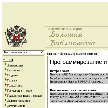
Главная
>
Программирование и комп-ры
МЕНЮ
Программирование и
Архитектура
География
История AMD
История AMD Министерство Образования Ро
Геодезия
Государственный Технический Университет
Геология
Иностранных Языков РЕФЕРАТ на тему...
Геополитика
Использование электронной почты
Государство и право
Использование электронной почты МИН
Гражданское право и процесс
ГОСУДАРСТВЕННЫЙ УНИВЕРСИТЕТ ФАКУ
Делопроизводство
политологии «Использование электронной почты,
Детали машин