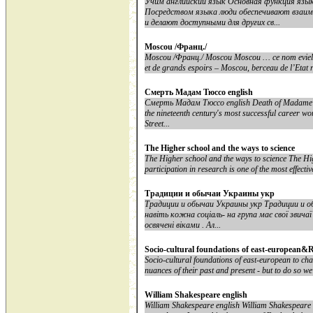
Учим английский язык Основная функция язык
Посредством языка люди обеспечивают взаим
и делают доступными для других св...
Moscou /Франц./
Moscou /Франц./ Moscou Moscou … ce nom evielle 
et de grands espoirs – Moscou, berceau de l’Etat ru
Смерть Мадам Тюссо english
Смерть Мадам Тюссо english Death of Madame Tu
the nineteenth century's most successful career 
Street...
The Higher school and the ways to science
The Higher school and the ways to science The Hig
participation in research is one of the most effectiv
Традиции и обычаи Украины укр
Традиции и обычаи Украины укр Традиции и о
навіть кожна соціаль- на група має свої звича
освячені віками . Ал...
Socio-cultural foundations of east-european&Ru
Socio-cultural foundations of east-european to cha
nuances of their past and present - but to do so we 
William Shakespeare english
William Shakespeare english William Shakespeare 