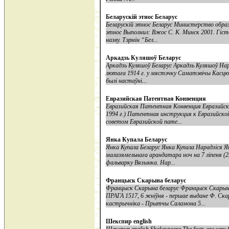
Беларускій этнос Беларус
Беларускій этнос Беларус Министерство образ
этнос Выполнил: Вжос С. К. Минск 2001. Гiст
назву. Тэрмiн “Бел...
Аркадзь Куляшоў Беларус
Аркадзь Куляшоў Беларус Аркадзь Куляшоў Нар
лютага 1914 г. у мястэчку Саматэвічы Касцюко
былі настаўні...
Евразийская Патентная Конвенция
Евразийская Патентная Конвенция Евразийск
1994 г.) Патентная инструкция к Евразийск
советом Евразийской пате...
Янка Купала Беларус
Янка Купала Беларус Янка Купала Нарадзiся Ян
малазямельнага арандатара ноч на 7 лiпеня (25
фальварку Вязынка. Нар...
Францыск Скарына беларус
Францыск Скарына беларус Францыск Скар
ПРАГА 1517, 6 жнiўня - першае выдане Ф. Скар
кастрычнiка - Прытчы Саламона 5...
Шекспир english