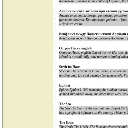
upon-Avon . Located in the centre of England, the t
Анализ акцента литовца при чтении русско
Анализ акцента литовца при чтении русского
русского текста. Контрольная работа. . [ты с
м^jа б'иез ет'их...
Конфликт между Палестинскими Арабами и
Конфликт между Палестинскими Арабами и Евр
Остров Пасхи english
Остров Пасхи english One of the world's most famo
Island is a small, hilly, now treeless island of volc
Streit im Haus
Streit im Haus Streit im Haus. Viele Leute wisse
machen darf. Da sind wichtige Gerichtsurteile. Vцg
Epithet
Epithet Epithet 1. Still watching the student nurse
gasped snd turned away; the other three were stoic
The Sea
The Sea The Sea. It’s the sea that has shaped the life
has a profound influence on the country’s history. T
The Urals
The Urals The Urals. The Russian character and ide