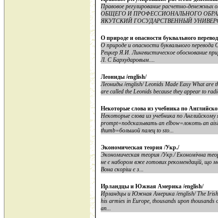
Правовое регулирование расчетно-денежных
ОБЩЕГО И ПРОФЕССИОНАЛЬНОГО ОБРА
ЯКУТСКИЙ ГОСУДАРСТВЕННЫЙ УНИВЕРСИ
О природе и опасности буквального перево
О природе и опасности буквального перевода 
Рецкер Я.И. Лингвистическое обоснование при
Л. С Бархударовым....
Леониды /english/
Леониды /english/ Leonids Made Easy What are t
are called the Leonids because they appear to radia
Некоторые слова из учебника по Английско
Некоторые слова из учебника по Английскому я
prompt=подсказывать an elbow=локоть an ais
thumb=большой палец to sto...
Экономическая теория /Укр./
Экономическая теория /Укр./ Економічна тео
не є набором вже готових рекомендацій, що м
Вона скоріш є з...
Ирландцы и Южная Америка /english/
Ирландцы и Южная Америка /english/ The Irish a
his armies in Europe, thousands upon thousands o
an...