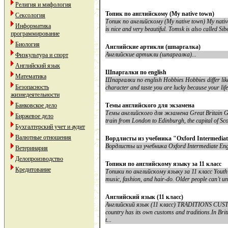
Религия и мифология
Топик по английскому (My native town)
Сексология
Топик по английскому (My native town) My native to
Информатика
is nice and very beautiful. Tomsk is also called Si
программирование
Биология
Английские артикли (шпаргалка)
Английские артикли (шпаргалка)...
Физкультура и спорт
Английский язык
Шпаргалки по english
Математика
Шпаргалки по english Hobbies Hobbies differ like
Безопасность
character and taste you are lucky because your lif
жизнедеятельности
Банковское дело
Темы английского для экзамена
Темы английского для экзамена Great Britain Great 
Биржевое дело
train from London to Edinburgh, the capital of Scot
Бухгалтерский учет и аудит
Валютные отношения
Вордлисты из учебника "Oxford Intermediat
Вордлисты из учебника Oxford Intermediate Engl
Ветеринария
Делопроизводство
Топики по английскому языку за 11 класс
Кредитование
Топики по английскому языку за 11 класс Youth S
music, fashion, and hair-do. Older people can’t under
Английский язык (11 класс)
Английский язык (11 класс) TRADITIONS CUST
country has its own customs and traditions.In Briti
t...