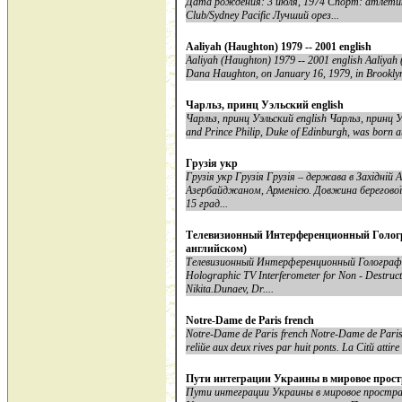
Дата рождения: 3 июля, 1974 Спорт: атлетик
Club/Sydney Pacific Лучший орез...
Aaliyah (Haughton) 1979 -- 2001 english
Aaliyah (Haughton) 1979 -- 2001 english Aaliyah 
Dana Haughton, on January 16, 1979, in Brooklyn, 
Чарльз, принц Уэльский english
Чарльз, принц Уэльский english Чарльз, принц Уэ
and Prince Philip, Duke of Edinburgh, was born 
Грузія укр
Грузія укр Грузія Грузія – держава в Західній 
Азербайджаном, Арменією. Довжина берегової 
15 град...
Телевизионный Интерференционный Гологр
английском)
Телевизионный Интерференционный Голографи
Holographic TV Interferometer for Non - Destruct
Nikita.Dunaev, Dr....
Notre-Dame de Paris french
Notre-Dame de Paris french Notre-Dame de Paris Au 
reliйe aux deux rives par huit ponts. La Citй attire
Пути интеграции Украины в мировое прос
Пути интеграции Украины в мировое простр