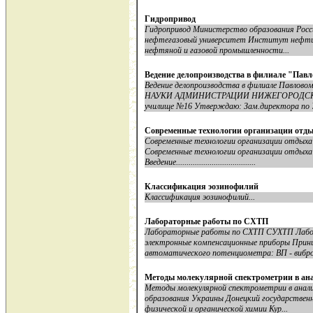
Гидропривод
Гидропривод Министерство образования Росс
нефтегазовый университет Институт нефти 
нефтяной и газовой промышленности...
Ведение делопроизводства в филиале "Пав
Ведение делопроизводства в филиале Пав
НАУКИ АДМИНИСТРАЦИИ НИЖЕГОРОДСКОЙ 
училище №16 Утверждаю: Зам.директора по У
Современные технологии организации отды
Современные технологии организации отдыха
Современные технологии организации отдыха б
Введение......................................
Классификация эозинофилий
Классификация эозинофилий...
Лабораторные работы по СХТП
Лабораторные работы по СХТП СУХТП Лабо
электронные компенсационные приборы Принц
автоматического потенциометра: ВП - виброп
Методы молекулярной спектрометрии в ан
Методы молекулярной спектрометрии в анал
образования Украины Донецкий государствен
физической и органической химии Кур...