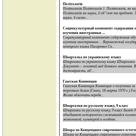
Політологія
Політологія Політологія 1. Політологія, як нау
Політологія як наука, її об”єкт та предмет. 3
науки. 4 систе...
Социокультурный компонент содержания о
изучения иностранных ...
Социокультурный компонент содержания обу
изучения иностранных ... Воронежский госуд
немецкого языка Писаренко Св...
Шпаргалка по украинскому языку
Шпаргалка по украинскому языку Шпаргалка п
Документ— основний вид ділового мовлення. Ві
достовірність, об'...
Гаагская Конвенция
Гаагская Конвенция Конвенция о получении з
торговым делам (Гаага, 18 марта 1970 г.) Г
Желая облегчить переда...
Шпаргалки по русскому языку, 9 класс
Шпаргалки по русскому языку, 9 класс Билет
объединяет исторически сложившийся коллек
экономикой, культурой и особенн...
Шпора по Концепциям современного естест
Шпора по Концепциям современного естество