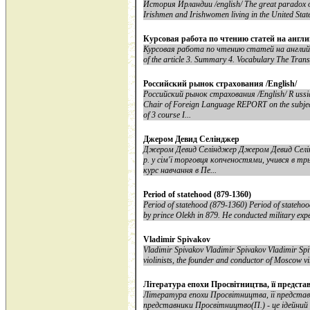
История Ирландии /english/ The great paradox of I
Irishmen and Irishwomen living in the United State
Курсовая работа по чтению статей на англ
Курсовая работа по чтению статей на английском
of the article 3. Summary 4. Vocabulary The Trans
Российский рынок страхования /English/
Российский рынок страхования /English/ R ussi
Chair of Foreign Language REPORT on the su
of 3 course I...
Джером Девид Селінджер
Джером Девид Селінджер Джером Девид Селі
р. у сім'ї торговця копченостями, учився в тр
курс навчання в Пе...
Period of statehood (879-1360)
Period of statehood (879-1360) Period of stateho
by prince Olekh in 879. He conducted military expe
Vladimir Spivakov
Vladimir Spivakov Vladimir Spivakov Vladimir Spiv
violinists, the founder and conductor of Moscow v
Література епохи Просвітництва, її предст
Література епохи Просвітництва, її представ
представники Просвітництво(П.) - це ідейний 