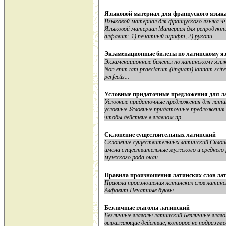
Языковой материал для француского язык
Языковой материал для француского языка
Языковой материал Материал для репродукти
алфавит: 1) печатный шрифт, 2) рукопи...
Экзаменационные билеты по латинскому я
Экзаменационные билеты по латинскому язык
Non enim tam praeclarum (linguam) latinam scire 
perfectis...
Условные придаточные предложения для л
Условные придаточные предложения для лат
условные Условные придаточные предложения з
чтобы действие в главном пр...
Склонение существительных латинский
Склонение существительных латинский Склон
имена существительные мужского и среднего р
мужского рода окан...
Правила произношения латинских слов ла
Правила произношения латинских слов латинс
Алфавит Печатные буквы...
Безличные глаголы латинский
Безличные глаголы латинский Безличные глаг
выражающие действие, которое не подразумев