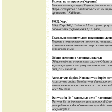
Билеты по литературе (Украина)
Билеты по литературе (Украина) Билеты по ли
Нечуя-Левицького “Кайдашева сім'я” як енцик
що повість “Кайдаше...
БЖД /Укр./
БЖД /Укр./ БЖД Таблиця 1 Класи умов праці за
робочої зони (перевищення ГДК, разів)...
Глаголы в повелительном наклонении лат
Глаголы в повелительном наклонении латински
в повелительном наклонении выражают просьбу,
латинском языке...
Общие сведения о латинском глаголе
Общие сведения о латинском глаголе Общие св
характеризуется следующими понятиями: modus 
num_rus - число: si...
Accusat+vus duplex. Nominat+vus duplex ла
Accusat+vus duplex. Nominat+vus duplex латинс
глаголов считать, называть и т.п. можно зад
кем? Мы счит...
Dat+vus fin_lis "дательные цели" латински
Dat+vus fin_lis дательные цели латинский Dat+v
употребляется для обозначения цели действия
чему-нибудь и...