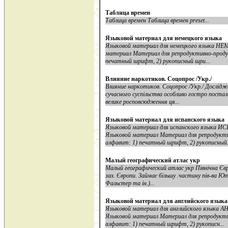
Таблица времен
Таблица времен Таблица времен preset...
Языковой материал для немецкого языка
Языковой материал для немецкого языка Н
материал Материал для репродуктивно-проду
печатный шрифт, 2) рукописный шри...
Влияние наркотиков. Соцопрос /Укр./
Влияние наркотиков. Соцопрос /Укр./ Дослід
сучасного суспільства особливо гостро постал
велике росповсюдження ця...
Языковой материал для испанского языка
Языковой материал для испанского языка 
Языковой материал Материал для репродукти
алфавит: 1) печатный шрифт, 2) рукописный.
Малый географический атлас укр
Малый географический атлас укр Північна Євр
зах. Європи. Займає більшу .частину пів-ва Ютл
Фальстер та ін.)...
Языковой материал для английского языка
Языковой материал для английского языка
Языковой материал Материал для репродукти
алфавит: 1) печатный шрифт, 2) рукописн...