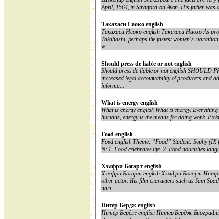
Шекспир english Shakespeare The facts are very 
April, 1564, in Stratford-on Avon. His father was a
Такахаси Наоко english
Такахаси Наоко english Такахаси Наоко As promis
Takahashi, perhaps the fastest women's marathon r
w...
Should press de liable or not english
Should press de liable or not english SHOULD
increased legal accountability of producers and 
informa...
What is energy english
What is energy english What is energy. Everything i
humans, energy is the means for doing work. Picki
Food english
Food english Theme: “Food” Student: Sophy (IX f
N: 1. Food celebrates life. 2. Food nourishes langu
Хэмфри Богарт english
Хэмфри Богарт english Хэмфри Богарт Humphrey
other actor. His film characters such as Sam Spa
nam...
Питер Бердж english
Питер Бердж english Питер Бердж Биографи