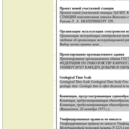
Проект новой участковой станции
Проект новой участковой станции УрГАП
СТАНЦИИ пояснительная записка Выполнил сту
Рыкова Л . А . ЕКАТЕРИНБУРГ 199...
Организация эксплуатации электровозов п
Организация эксплуатации электровозов по
сведения об организации эксплуатационной ра
Выбор места пункта экип...
Проектирование промышленного здания
Проектирование промышленного здания
ФЕДЕРАЦИИ ПО РЫБОЛОВСТВУ КАМЧАТ
УНИВЕРСИТЕТ КАФЕДРА ДОБЫЧИ И ОБРАБ
Geological Time Scale
Geological Time Scale Geological Time Scale Few d
geologic time. Geologic time is often dicussed in tw
Конвенция, предусматривающая единообра
Конвенция, предусматривающая единообразны
Конвенция, предусматривающая единообразны
(Вашингтон, 26 октября 1973 г.)...
Унифицированные правила по инкассо
Унифицированные правила по инкассо Унифици
Международной торговой палаты N 522) в редак