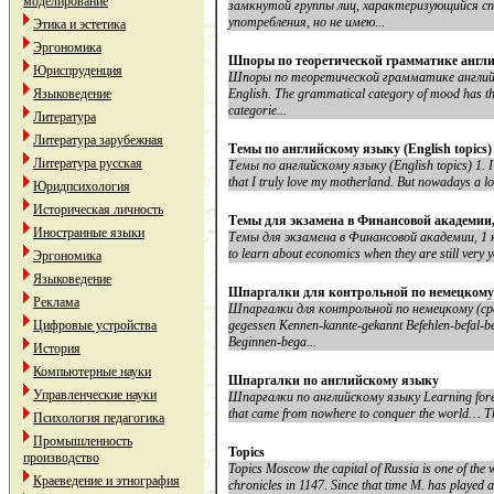
моделирование
замкнутой группы лиц, характеризующийся сп
употребления, но не имею...
Этика и эстетика
Эргономика
Шпоры по теоретической грамматике англи
Юриспруденция
Шпоры по теоретической грамматике английск
Языковедение
English. The grammatical category of mood has the
categorie...
Литература
Литература зарубежная
Темы по английскому языку (English topics)
Литература русская
Темы по английскому языку (English topics) 1. I 
that I truly love my motherland. But nowadays a lot
Юридпсихология
Историческая личность
Темы для экзамена в Финансовой академии,
Иностранные языки
Темы для экзамена в Финансовой академии, 1 ку
to learn about economics when they are still very you
Эргономика
Языковедение
Шпаргалки для контрольной по немецкому 
Реклама
Шпаргалки для контрольной по немецкому (сре
Цифровые устройства
gegessen Kennen-kannte-gekannt Befehlen-befal-bef
Beginnen-bega...
История
Компьютерные науки
Шпаргалки по английскому языку
Управленческие науки
Шпаргалки по английскому языку Learning forei
that came from nowhere to conquer the world… Thes
Психология педагогика
Промышленность
Topics
производство
Topics Moscow the capital of Russia is one of the w
Краеведение и этнография
chronicles in 1147. Since that time M. has played a