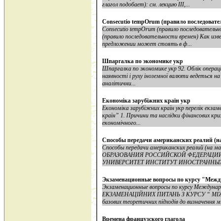
глагол подобает): см. лекцию III,...
Consecutio tempOrum (правило последовате
Consecutio tempOrum (правило последовательн
(правило последовательности времен) Как изв
предложении может стоять в ф...
Шпаргалка по экономике укр
Шпаргалка по экономике укр 92. Облік операці
наявності і руху іноземної валюти ведеться на
аналітични...
Економіка зарубіжних країн укр
Економіка зарубіжних країн укр перелік екзам
країн” 1. Причини та наслідки фінансових криз 
економічного...
Способы передачи американских реалий (на
Способы передачи американских реалий (на
ОБРАЗОВАНИЯ РОССИЙСКОЙ ФЕДЕРАЦИ
УНИВЕРСИТЕТ ИНСТИТУТ ИНОСТРАННЫХ 
Экзаменационные вопросы по курсу "Межд
Экзаменационные вопросы по курсу Междуна
ЕКЗАМЕНАЦІЙНИХ ПИТАНЬ З КУРСУ “ МІЖ
базових теоретичних підходів до визначення м
Времена французского глагола