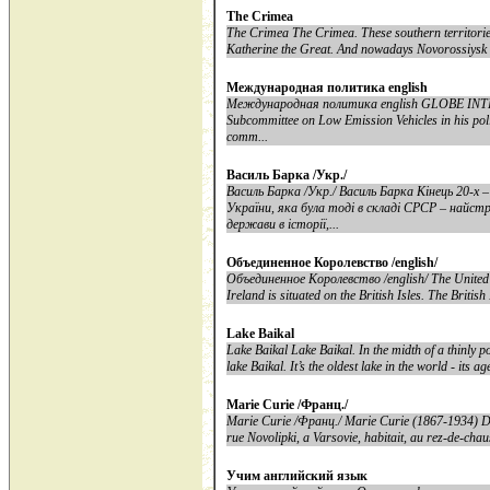
The Crimea
The Crimea The Crimea. These southern territories
Katherine the Great. And nowadays Novorossiysk is o
Международная политика english
Международная политика english GLOBE INTER
Subcommittee on Low Emission Vehicles in his polit
comm...
Василь Барка /Укр./
Василь Барка /Укр./ Василь Барка Кінець 20-х 
України, яка була тоді в складі СРСР – найс
держави в історії,...
Объединенное Королевство /english/
Объединенное Королевство /english/ The United
Ireland is situated on the British Isles. The British
Lake Baikal
Lake Baikal Lake Baikal. In the midth of a thinly 
lake Baikal. It’s the oldest lake in the world - its a
Marie Curie /Франц./
Marie Curie /Франц./ Marie Curie (1867-1934) Dan
rue Novolipki, a Varsovie, habitait, au rez-de-chau
Учим английский язык