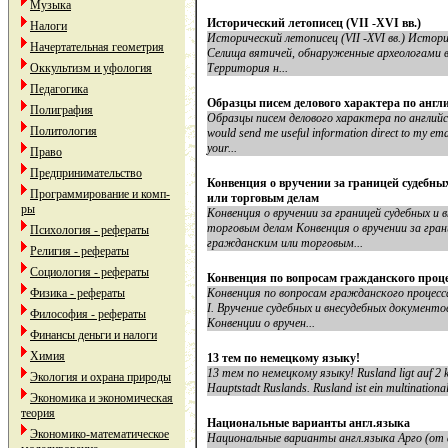
Музыка
Исторический летописец (VII -XVI вв.)
Налоги
Исторический летописец (VII -XVI вв.) Историчес
Начертательная геометрия
Селища вятичей, обнаруженные археологами в
Оккультизм и уфология
Территория н...
Педагогика
Образцы писем делового характера по англ
Полиграфия
Образцы писем делового характера по английском
Политология
would send me useful information direct to my e
your...
Право
Предпринимательство
Конвенция о вручении за границей судебны
Программирование и комп-
или торговым делам
ры
Конвенция о вручении за границей судебных и
торговым делам Конвенция о вручении за гран
Психология - рефераты
гражданским или торговым...
Религия - рефераты
Социология - рефераты
Конвенция по вопросам гражданского проце
Физика - рефераты
Конвенция по вопросам гражданского процесс
I. Вручение судебных и внесудебных документ
Философия - рефераты
Конвенции о вручен...
Финансы деньги и налоги
Химия
13 тем по немецкому языку!
13 тем по немецкому языку! Rusland ligt auf 2 ko
Экология и охрана природы
Hauptstadt Ruslands. Rusland ist ein multinational
Экономика и экономическая
теория
Национальные варианты англ.языка
Экономико-математическое
Национальные варианты англ.языка Арго (от фр