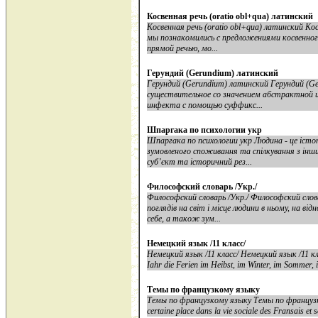
Косвенная речь (oratio obl+qua) латинский
Косвенная речь (oratio obl+qua) латинский Кос
мы познакомились с предложениями косвенног
прямой речью, мо...
Герундий (Gerundium) латинский
Герундий (Gerundium) латинский Герундий (Ge
существительное со значением абстрактной и
инфекта с помощью суффикс...
Шпаргака по психологии укр
Шпаргака по психологии укр Людина - це істот
зумовленого споживання та спілкування з інши
суб’єкт та історичний рез...
Философский словарь /Укр./
Философский словарь /Укр./ Философский сло
поглядів на світ і місце людини в ньому, на ві
себе, а також зум...
Немецкий язык /11 класс/
Немецкий язык /11 класс/ Немецкий язык /11 кла
Iahr die Ferien im Heibst, im Winter, im Sommer, im
Темы по французкому языку
Темы по французкому языку Темы по французкому
certaine place dans la vie sociale des Fransais et so