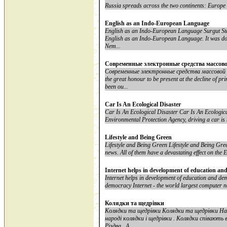
Russia spreads across the two continents: Europe 
English as an Indo-European Language
English as an Indo-European Language Surgut St
English as an Indo-European Language. It was don
Nem...
Современные электронные средства массово
Современные электронные средства массовой
the great honour to be present at the decline of p
been ou...
Car Is An Ecological Disaster
Car Is An Ecological Disaster Car Is An Ecologica
Environmental Protection Agency, driving a car is t
Lifestyle and Being Green
Lifestyle and Being Green Lifestyle and Being Gr
news. All of them have a devastating effect on the E
Internet helps in development of education a
Internet helps in development of education and de
democracy Internet - the world largest computer n
Колядки та щедрівки
Колядки та щедрівки Колядки та щедрівки На
народі колядки і щедрівки . Колядки співають в
Різдва . А...