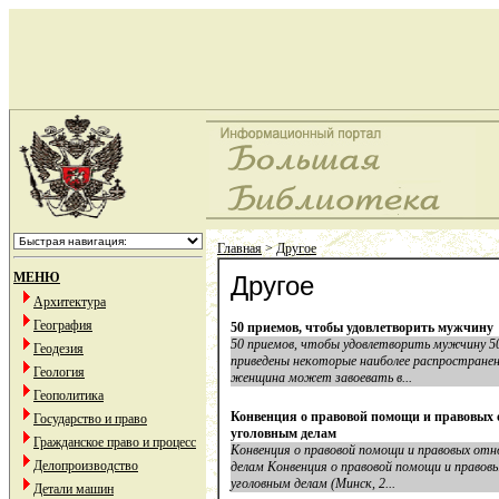
Главная
>
Другое
МЕНЮ
Другое
Архитектура
География
50 приемов, чтобы удовлетворить мужчину
50 приемов, чтобы удовлетворить мужчину 
Геодезия
приведены некоторые наиболее распростране
Геология
женщина может завоевать в...
Геополитика
Конвенция о правовой помощи и правовых 
Государство и право
уголовным делам
Гражданское право и процесс
Конвенция о правовой помощи и правовых от
Делопроизводство
делам Конвенция о правовой помощи и правов
уголовным делам (Минск, 2...
Детали машин