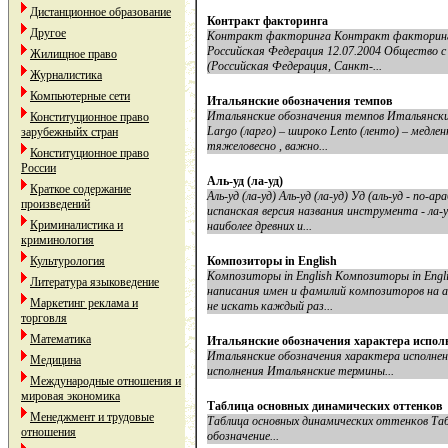
Дистанционное образование
Контракт факторинга
Другое
Контракт факторинга Контракт факторинга
Российская Федерация 12.07.2004 Общество 
Жилищное право
(Российская Федерация, Санкт-...
Журналистика
Компьютерные сети
Итальянские обозначения темпов
Итальянские обозначения темпов Итальянски
Конституционное право
Largo (ларго) – широко Lento (ленто) – медлен
зарубежныйх стран
тяжеловесно , важно...
Конституционное право
России
Аль-уд (ла-уд)
Краткое содержание
Аль-уд (ла-уд) Аль-уд (ла-уд) Уд (аль-уд - по-
произведений
испанская версия названия инструмента - ла-
Криминалистика и
наиболее древних и...
криминология
Культурология
Композиторы in English
Композиторы in English Композиторы in Eng
Литература языковедение
написания имен и фамилий композиторов на а
Маркетинг реклама и
не искать каждый раз...
торговля
Математика
Итальянские обозначения характера испол
Итальянские обозначения характера исполне
Медицина
исполнения Итальянские термины...
Международные отношения и
мировая экономика
Таблица основных динамических оттенков
Менеджмент и трудовые
Таблица основных динамических оттенков Та
отношения
обозначение...