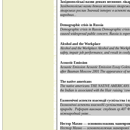
Західнополіські назви деяких весняних лік
Західнополіські назви деяких весняних лікарськ
лікарських рослин Значний інтерес в аспекті 
народних...
Demographic crisis in Russia
Demographic crisis in Russia Demographic crisis 
caused widespread public concern. Russia is exper
Alcohol and the Workplace
Alcohol and the Workplace Alcohol and the Workp
safety, impair job performance, and result in costly
Acoustic Emission
Acoustic Emission Acoustic Emission Essay Golen
after Bauman Moscow 2001 The appearance of new te
The native americans
The native americans THE NATIVE AMERICANS Res
the Indian is associated with the Hair raising ‘co
Економічні аспекти взаємодії суспільства і 
Економічні аспекти взаємодії суспільства і пр
природи . Реферат виконав: студент гр.407
міжнародний уніве...
Нестор Махно — основоположник маневрово
Нестор Махно — основоположник маневрової