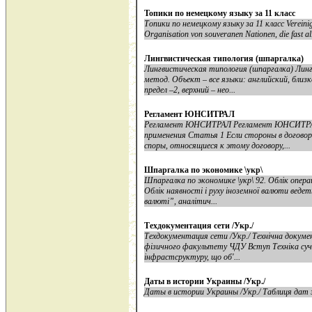
Топики по немецкому языку за 11 класс
Топики по немецкому языку за 11 класс Vereinig
Organisation von souveranen Nationen, die fast alle
Лингвистическая типология (шпаргалка)
Лингвистическая типология (шпаргалка) Линг
метод. Объект – все языки: английский, бли
предел –2, верхний – нео...
Регламент ЮНСИТРАЛ
Регламент ЮНСИТРАЛ Регламент ЮНСИТРАЛ 
применения Статья 1 Если стороны в договоре
споры, относящиеся к этому договору,...
Шпаргалка по экономике \укр\
Шпаргалка по экономике \укр\ 92. Облік опера
Облік наявності і руху іноземної валюти ведет
валюті”, аналітич...
Техдокументация сети /Укр./
Техдокументация сети /Укр./ Технічна докум
фізичного факультету ЧДУ Вступ Техніка суча
інфрастсруктуру, що об'...
Даты в истории Украины /Укр./
Даты в истории Украины /Укр./ Таблиця дат з 