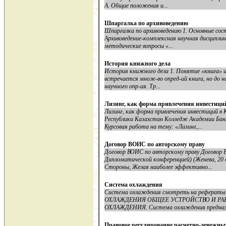
А. Общие положения и...
Шпаргалка по архивоведению
Шпаргалка по архивоведению 1. Основные сос
Архивоведение-комплексная научная дисципли
методические вопросы «...
История книжного дела
История книжного дела 1. Понятие «книга» и 
встречается множ-во опред-ий книги, но до н
научного опр-ия. Тр...
Лизинг, как форма привлечения инвестиций
Лизинг, как форма привлечения инвестиций в
Республики Казахстан Колледж Академии Бан
Курсовая работа на тему: «Лизинг,...
Договор ВОИС по авторскому праву
Договор ВОИС по авторскому праву Договор 
Дипломатической конференцией) (Женева, 20 
Стороны, Желая наиболее эффективно...
Система охлаждения
Система охлаждения смотреть на реферат
ОХЛАЖДЕНИЯ ОБЩЕЕ УСТРОЙСТВО И Р
ОХЛАЖДЕНИЯ. Система охлаждения предназна
Правовое регулирование расчетно-денежны