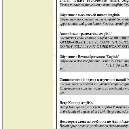
Глагол "to have" со значением "иметь" /engl
Глагол to have со значением иметь /english/ Глаг
Обучение в московской школе /english/
Обучение в московской школе /english/ Generation 
opportunities and great future. Ferrous curtain fel
Английская грамматика /english/
Английская грамматика /english/ WORD ORD
A)VERB+OBJECT. THE VERB AND THE OBJE
DO NOT USUALLY PUT OTHER WORDS BETW
Обучение в Великобритании /English/
Обучение в Великобритании /English/ Discussion. 
--------------------------------------- * T
Fi...
Соционический подход к изучению наций /en
Соционический подход к изучению наций /english/
Ethnosocionics consider nations as psychoinformat
per...
Петр Капица /english/
Петр Капица /english/ Pyotr Kapitsa P. Kapitsa, a
in the family of a general in 1894. He graduated fr
Некоторые слова из учебника по Английско
Некоторые слова из учебника по Английскому яз