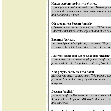
Новые условия нефтяного бизнеса
Новые условия нефтяного бизнеса Новые усло
лет назад главным способом получения прибыл
добыча нефти и посл...
Образование в России /english/
Образование в России /english/ EDUCATION IN R
Children start school at the age of 6 and finish at 1
Бионика /german/
Бионика /german/ Einfьhrung . Die neuen Wege, di
Gegenwart bereitet. Niemand weiЯ, ob alles genau s
Политическая система государства /english/
Политическая система государства /english/ Plan
power - what is it ? the political system of Great 
Хiба ревуть воли, як ясла повнi
Хiба ревуть воли, як ясла повнi Хiба ревуть во
р. Панас Мирний виїхав у службових справах з П
працював...
Деревья /english/
Деревья /english/ Московский Государственны
Заливнов Олег Группа : 5МС-II-23 Лекция : 8 Те
data construct...