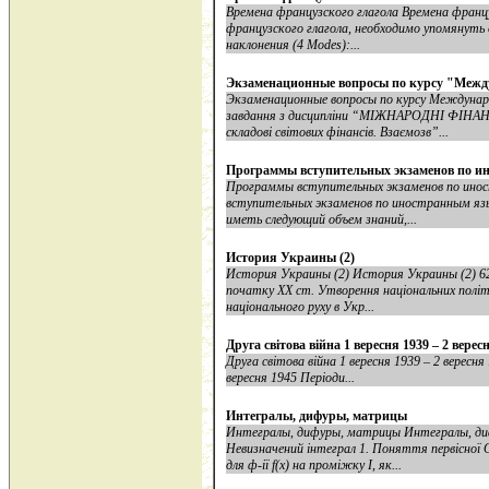
Времена французского глагола Времена францу
французского глагола, необходимо упомянуть
наклонения (4 Modes):...
Экзаменационные вопросы по курсу "Межд
Экзаменационные вопросы по курсу Междун
завдання з дисципліни “МІЖНАРОДНІ ФІНАН
складові світових фінансів. Взаємозв”...
Программы вступительных экзаменов по и
Программы вступительных экзаменов по ино
вступительных экзаменов по иностранным яз
иметь следующий объем знаний,...
История Украины (2)
История Украины (2) История Украины (2) 62 .
початку XX ст. Утворення національних політ
національного руху в Укр...
Друга світова війна 1 вересня 1939 – 2 верес
Друга світова війна 1 вересня 1939 – 2 вересня
вересня 1945 Періоди...
Интегралы, дифуры, матрицы
Интегралы, дифуры, матрицы Интегралы, ди
Невизначений інтеграл 1. Поняття первісної 
для ф-ії f(x) на проміжку І, як...