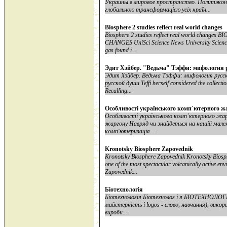
Украины в мировое пространство. Политэкон
глобальною трансформацією усіх країн...
Biosphere 2 studies reflect real world changes
Biosphere 2 studies reflect real world chan
CHANGES UniSci Science News University Science
gas found i...
Эдит Хэйбер. "Ведьма" Тэффи: мифология 
Эдит Хэйбер. Ведьма Тэффи: мифология русс
русской души Teffi herself considered the collect
Recalling...
Особливості українського комп`ютерного ж
Особливості українського комп`ютерного жар
жаргону Навряд чи знайдеться на нашій малень
комп'ютеризація....
Kronotsky Biosphere Zapovednik
Kronotsky Biosphere Zapovednik Kronotsky Bios
one of the most spectacular volcanically active e
Zapovednik...
Біотехнологія
Біотехнологія Біотехнолог і я БІОТЕХНОЛОГІЯ 
майстерність і logos - слово, навчання), викор
виробн...