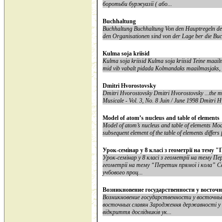
боротьби буржуазії ( або...
Buchhaltung
Buchhaltung Buchhaltung Von den Hauptregeln de
den Organisationen sind von der Lage ber die Buc
Kulma soja kriisid
Kulma soja kriisid Kulma soja kriisid Teine maailm
mid vib vabalt pidada Kolmandaks maailmasjaks, e
Dmitri Hvorostovsky
Dmitri Hvorostovsky Dmitri Hvorostovsky ...the ma
Musicale - Vol. 3, No. 8 Juin / June 1998 Dmitri 
Model of atom’s nucleus and table of elements
Model of atom’s nucleus and table of elements Mode
subsequent element of the table of elements differs
Урок-семінар у 8 класі з геометрії на тему "
Урок-семінар у 8 класі з геометрії на тему Пер
геометрії на тему “Перетин прямої і кола” Се
учбового проц...
Возникновение государственности у восточ
Возникновение государственности у восточны
восточных славян Зародження державності у схі
відкриття дослідників ук...