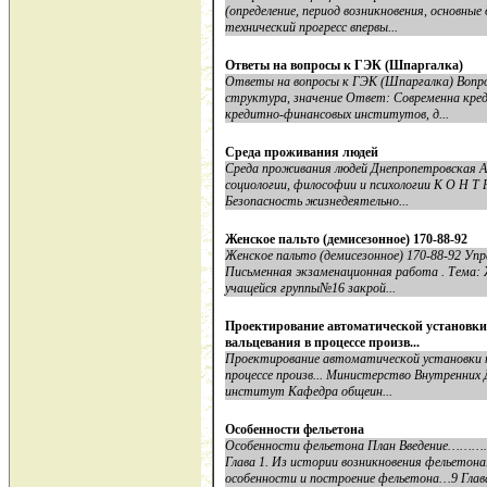
(определение, период возникновения, основны
технический прогресс впервы...
Ответы на вопросы к ГЭК (Шпаргалка)
Ответы на вопросы к ГЭК (Шпаргалка) Вопро
структура, значение Ответ: Современна кред
кредитно-финансовых институтов, д...
Среда проживания людей
Среда проживания людей Днепропетровская А
социологии, философии и психологии К О Н Т 
Безопасность жизнедеятельно...
Женское пальто (демисезонное) 170-88-92
Женское пальто (демисезонное) 170-88-92 Уп
Письменная экзаменационная работа . Тема: Ж
учащейся группы№16 закрой...
Проектирование автоматической установк
вальцевания в процессе произв...
Проектирование автоматической установки п
процессе произв... Министерство Внутренних
институт Кафедра общеин...
Особенности фельетона
Особенности фельетона План Вве
Глава 1. Из истории возникновения фелье
особенности и построение фельетона…9 Глава 