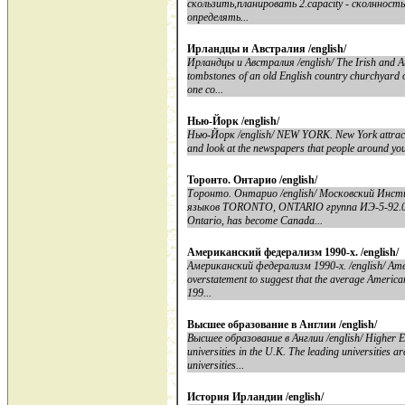
скользить,планировать 2.capacity - сколнность 3
определять...
Ирландцы и Австралия /english/
Ирландцы и Австралия /english/ The Irish and A
tombstones of an old English country churchyard o
one co...
Нью-Йорк /english/
Нью-Йорк /english/ NEW YORK. New York attract 
and look at the newspapers that people around you
Торонто. Онтарио /english/
Торонто. Онтарио /english/ Московский Ин
языков TORONTO, ONTARIO группа ИЭ-5-92.01 
Ontario, has become Canada...
Американский федерализм 1990-х. /english/
Американский федерализм 1990-х. /english/ Amer
overstatement to suggest that the average America
199...
Высшее образование в Англии /english/
Высшее образование в Англии /english/ Higher E
universities in the U.K. The leading universities
universities...
История Ирландии /english/