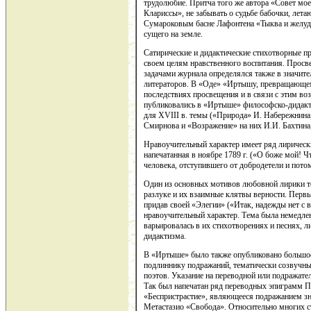
трудолюбие. Притча того же автора «Совет мое
Клариссы», не забывать о судьбе бабочки, лет
Сумароковым басне Лафонтена «Тыква и желудь
сущего на земле.
Сатирические и дидактические стихотворные 
своем целям нравственного воспитания. Просв
задачами журнала определялся также в значите
литераторов. В «Оде» «Иртышу, превращающем
последствиях просвещения и в связи с этим в
публиковались в «Иртыше» философско-дидакт
для XVIII в. темы («Природа» И. Набережнина
Смирнова и «Возражение» на них И.И. Бахтина,
Нравоучительный характер имеет ряд лирическ
напечатанная в ноябре 1789 г. («О боже мой! Что
человека, отступившего от добродетели и пот
Один из основных мотивов любовной лирики т
разлуке и их взаимные клятвы верности. Первы
придав своей «Элегии» («Итак, надежды нет с 
нравоучительный характер. Тема была немедле
варьировалась в их стихотворениях и песнях, 
дидактизма.
В «Иртыше» было также опубликовано большое 
подлиннику подражаний, тематически созвучн
поэтов. Указание на переводной или подражател
Так был напечатан ряд переводных эпиграмм П
«Беспристрастие», являющееся подражанием зна
Метастазио «Свобода». Относительно многих ст