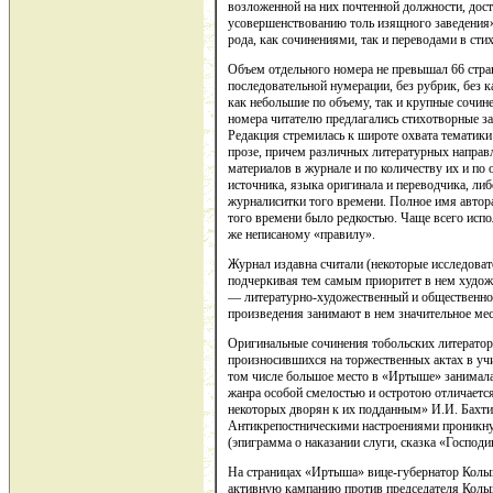
возложенной на них почтенной должности, дос
усовершенствованию толь изящного заведения»
рода, как сочинениями, так и переводами в стих
Объем отдельного номера не превышал 66 стра
последовательной нумерации, без рубрик, без 
как небольшие по объему, так и крупные сочин
номера читателю предлагались стихотворные за
Редакция стремилась к широте охвата тематики 
прозе, причем различных литературных направ
материалов в журнале и по количеству их и по
источника, языка оригинала и переводчика, либ
журналиситки того времени. Полное имя автора
того времени было редкостью. Чаще всего исп
же неписаному «правилу».
Журнал издавна считали (некоторые исследоват
подчеркивая тем самым приоритет в нем худо
— литературно-художественный и общественно
произведения занимают в нем значительное мес
Оригинальные сочинения тобольских литераторо
произносившихся на торжественных актах в уч
том числе большое место в «Иртыше» занимала 
жанра особой смелостью и остротою отличается
некоторых дворян к их подданным» И.И. Бахтин
Антикрепостническими настроениями проникнут
(эпиграмма о наказании слуги, сказка «Господи
На страницах «Иртыша» вице-губернатор Колы
активную кампанию против председателя Колы