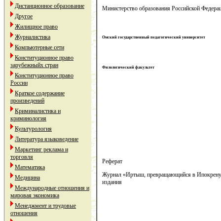
Дистанционное образование
Министерство образования Российской Ф
едера
Другое
Жилищное право
Журналистика
Омский государственный педагогический университет
Компьютерные сети
Конституционное право
зарубежныйх стран
Филологический факультет
Конституционное право
России
Краткое содержание
произведений
Криминалистика и
криминология
Культурология
Литература языковедение
Маркетинг реклама и
торговля
Реферат
Математика
Журнал «Иртыш, превращающийся в Ипокрену»:
Медицина
издания
Международные отношения и
мировая экономика
Менеджмент и трудовые
отношения