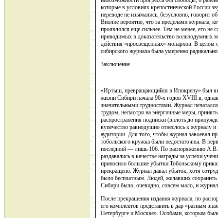
которые в условиях крепостнической России зву
переводе не изымались, безусловно, говорит о
Вполне вероятно, что за пределами журнала, к
проявлялся еще сильнее. Тем не менее, его не 
приводимых в доказательство вольнодумных м
действия «просвещенных» монархов. В целом 
сибирского журнала была умеренно радикально
Заключение
«Иртыш, превращающийся в Ипокрену» был явл
жизни Сибири начала 90-х годов XVIII в, однак
значительными трудностями. Журнал печатался 
трудом, несмотря на энергичные меры, принят
распространения подписки (вплоть до принужд
купечество равнодушно отнеслось к журналу и 
аудитории. Для того, чтобы журнал завоевал п
тобольского кружка были недостаточны. В первы
последний — лишь 106. По распоряжению А.В.
раздавались в качестве награды за успехи уче
приносило большие убытки Тобольскому приказу
прекращено. Журнал давал убыток, хотя сотру
было бесплатным. Людей, желавших сохранить
Сибири было, очевидно, совсем мало, и журнал
После прекращения издания журнала, по расп
его комплектов представить в дар «разным зн
Петербурге и Москве». Особами, которым бы