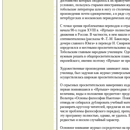
достоинство которых сводилось к их нравоучите
условиях, пользуясь старыми иностранными жур
тобольские литераторы шли в ногу со столичн
произведения почти одновременно, а в ряде слу
петербургских и московских периодических из
С точки зрения проблематики переводов и отр
начала 90-х годов XVIII в. «Иртыш» полность
движения в России. В частности, в нем нашли о
сентиментализма (рассказы Ф.-Т.-М. Бакюляра 
дочери славного Юнга» в переводе Н. Смирнова
определялся и местными просветительскими за
Тобольским главным народным училищем. Однак
нужным решать в общепросветительском плане,
европейского; именно поэтому «Иртыш» не при
Художественные произведения занимают лишь 
училища, был задуман как журнал универсально
осуществлялась широкая просветительская пр
О серьезных просветительских намерениях изда
первая появившаяся в «Иртыше» переводная ст
величины, виды и положения предметов» предс
Вольтера «Основы философии Ньютона». Появле
отнюдь не собирался дублировать учебный мате
расширить кругозор читателей, предлагая их 
числе проблемы философского порядка), преп
эту программу полностью, однако, не удалось.
редкостью и носили случайный характер.
Основное внимание журнал сосредоточил на пр