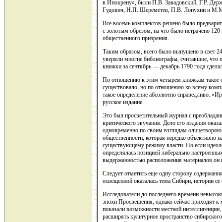
в Ипокрену», были П.В. Завадовский, Г.Р. Держ
Гудович, Н.П. Шереметев, П.В. Лопухин и М.М
Все восемь комплектов решено было предварит
с золотым обрезом, на что было истрачено 120
общественного призрения.
Таким образом, всего было выпущено в свет 24 
уверяли многие библиографы, считавшие, что п
книжки за сентябрь — декабрь 1790 года сдела
По отношению к этим четырем книжкам такое о
существовало, но по отношению ко всему комп
такое определение абсолютно справедливо. «
русское издание.
Это был просветительный журнал с преобладан
критического звучания. Дело его издания оказа
одновременно по своим взглядам олицетворяю
общественности, которая нередко объективно н
существующему режиму власти. Но если идеоло
определялась позицией либерально настроенных
выдержанностью расположения материалов он н
Следует отметить еще одну сторону содержания
освещенной оказалась тема Сибири, истории ее
Исследователи до последнего времени невысок
эпохи Просвещения, однако сейчас приходят к 
показали возможности местной интеллигенции, е
расширять культурное пространство сибирског