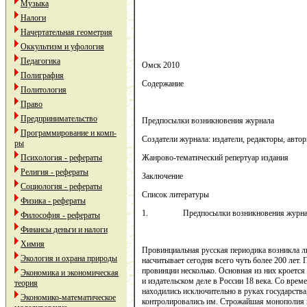
Музыка
Налоги
Начертательная геометрия
Оккультизм и уфология
Педагогика
Омск 20
10
Полиграфия
Содержание
Политология
Право
Предпринимательство
Предпосылки возникновения журнала
Программирование и комп-
Создатели журнала: издатели, редакторы, авто
ры
Жанрово-тематический репертуар издания
Психология - рефераты
Религия - рефераты
Заключение
Социология - рефераты
Список литературы
Физика - рефераты
1. Предпосылки возникновения журна
Философия - рефераты
Финансы деньги и налоги
Химия
Провинциальная русская периодика возникла ли
Экология и охрана природы
насчитывает сегодня всего чуть более 200 лет.
провинции несколько. Основная из них кроется 
Экономика и экономическая
и издательском деле в России 18 века. Со врем
теория
находились исключительно в руках государства
Экономико-математическое
контролировались им. Строжайшая монополия н