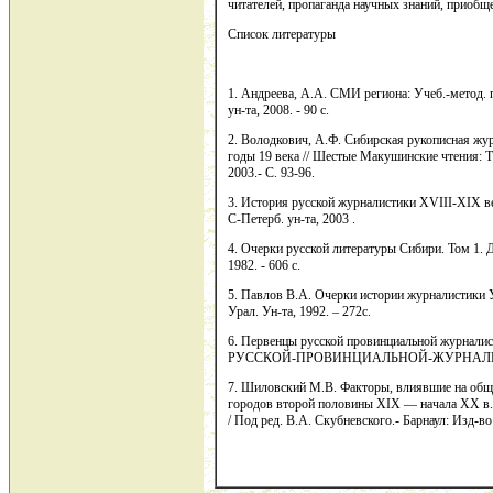
читателей, пропаганда научных знаний, приобщ
Список литературы
1. Андреева, А.А. СМИ региона: Учеб.-метод. 
ун-та, 2008. - 90 с.
2. Володкович, А.Ф. Сибирская рукописная жур
годы 19 века // Шестые Макушинские чтения: Т
2003.- С. 93-96.
3. История русской журналистики XVIII-XIX ве
С-Петерб. ун-та, 2003 .
4. Очерки русской литературы Сибири. Том 1.
1982. - 606 с.
5. Павлов В.А. Очерки истории журналистики У
Урал. Ун-та, 1992. – 272с.
6. Первенцы русской провинциальной журналист
РУССКОЙ-ПРОВИНЦИАЛЬНОЙ-ЖУРНАЛ
7. Шиловский М.В. Факторы, влиявшие на общ
городов второй половины ХIХ — начала ХХ в.// 
/ Под ред. В.А. Скубневского.- Барнаул: Изд-во А