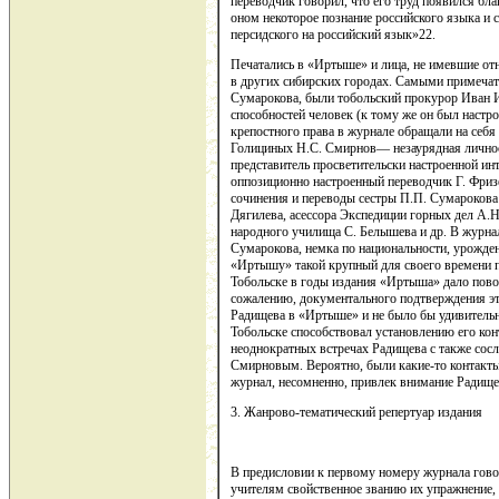
переводчик говорил, что его труд появился б
оном некоторое познание российского языка и 
персидского на российский язык»22.
Печатались в «Иртыше» и лица, не имевшие от
в других сибирских городах. Самыми примечат
Сумарокова, были тобольский прокурор Иван 
способностей человек (к тому же он был настро
крепостного права в журнале обращали на себя
Голициных Н.С. Смирнов— незаурядная личнос
представитель просветительски настроенной ин
оппозиционно настроенный переводчик Г. Фриз
сочинения и переводы сестры П.П. Сумарокова
Дягилева, асессора Экспедиции горных дел А.Н
народного училища С. Белышева и др. В журнал
Сумарокова, немка по национальности, урожде
«Иртышу» такой крупный для своего времени п
Тобольске в годы издания «Иртыша» дало повод
сожалению, документального подтверждения эт
Радищева в «Иртыше» и не было бы удивитель
Тобольске способствовал установлению его кон
неоднократных встречах Радищева с также со
Смирновым. Вероятно, были какие-то контакты
журнал, несомненно, привлек внимание Радище
3. Жанрово-тематический репертуар издания
В предисловии к первому номеру журнала говор
учителям свойственное званию их упражнение, 