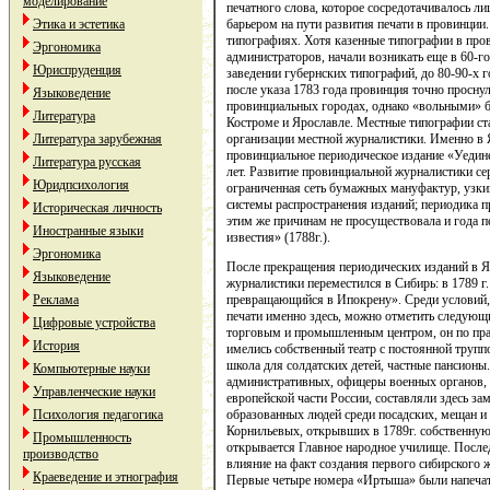
моделирование
печатного слова, которое сосредотачивалось л
барьером на пути развития печати в провинции.
Этика и эстетика
типографиях. Хотя казенные типографии в про
Эргономика
администраторов, начали возникать еще в 60-го
Юриспруденция
заведении губернских типографий, до 80-90-х г
после указа 1783 года провинция точно проснул
Языковедение
провинциальных городах, однако «вольными» бы
Литература
Костроме и Ярославле. Местные типографии ст
организации местной журналистики. Именно в 
Литература зарубежная
провинциальное периодическое издание «Уеди
Литература русская
лет. Развитие провинциальной журналистики се
Юридпсихология
ограниченная сеть бумажных мануфактур, узки
системы распространения изданий; периодика 
Историческая личность
этим же причинам не просуществовала и года п
Иностранные языки
известия» (1788г.).
Эргономика
После прекращения периодических изданий в Я
Языковедение
журналистики переместился в Сибирь: в 1789 г
превращающийся в Ипокрену». Среди условий,
Реклама
печати именно здесь, можно отметить следующ
Цифровые устройства
торговым и промышленным центром, он по пра
История
имелись собственный театр с постоянной трупп
школа для солдатских детей, частные пансионы
Компьютерные науки
административных, офицеры военных органов, 
Управленческие науки
европейской части России, составляли здесь з
образованных людей среди посадских, мещан и
Психология педагогика
Корнильевых, открывших в 1789г. собственную 
Промышленность
открывается Главное народное училище. После
производство
влияние на факт создания первого сибирского ж
Краеведение и этнография
Первые четыре номера «Иртыша» были напечата