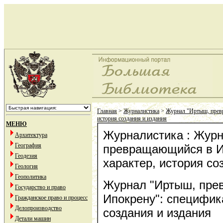
Главная
>
Журналистика
>
Журнал "Иртыш, превр
история создания и издания
МЕНЮ
Журналистика : Жур
Архитектура
География
превращающийся в И
Геодезия
характер, история со
Геология
Геополитика
Журнал "Иртыш, пре
Государство и право
Ипокрену": специфика
Гражданское право и процесс
Делопроизводство
создания и издания
Детали машин