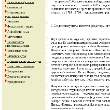
— на средства Тобольского приказа общественн
Религия и мифология
двух с половиной лет: с сентября 1789 г. по дек
Сексология
издании по неизвестной причине произошел п
вторым, а в 1789—1790 гг. единственным про
Информатика
программирование
Биология
2. Создатели журнала: издатели, редакторы, ав
Физкультура и спорт
Английский язык
Математика
Идея организации журнала, вероятно, зародила
Безопасность
училища. Ее одобрили администрация учебного
жизнедеятельности
прокурор, поэт и «вольтерист» Иван Иванович 
Платонович Сумароков. Василий и Дмитрий Ко
Банковское дело
напечатать тоже «безвозмездно из благотворен
Биржевое дело
поддержку идея встретила и у наместника Алек
покровительствовал всем культурным начинани
Бухгалтерский учет и аудит
остался в стороне. Он разослал распоряжения 
Валютные отношения
подписке на журнал. Более того, с просьбой со
Ветеринария
других губерний — в Вятку, Пермь, Владимир,
общественного призрения взял на себя расход
Делопроизводство
Алябьев заботился и о том, чтобы поднять пре
Кредитование
Получив такую мощную поддержку и помощь, с
«безденежно», трудились увлеченно и споро. И 
периодическое издание — ежемесячный журна
превращающийся в Ипокрену» (в древнегрече
на горе Геликон в Беотии. Источник этот посв
Пегаса. «Иртыш, превращающийся в источник 
название авторы издания).