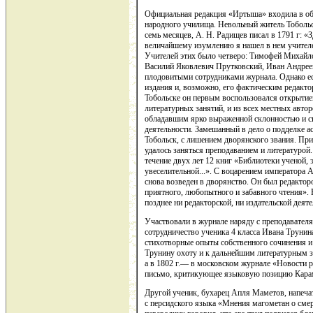
Официальная редакция «Иртыша» входила в обя
народного училища. Невольный житель Тобольск
семь месяцев, А. Н. Радищев писал в 1791 г: «
величайшему изумлению я нашел в нем учителе
Учителей этих было четверо: Тимофей Михайл
Василий Яковлевич Прутковский, Иван Андрее
плодовитыми сотрудниками журнала. Однако ес
издания и, возможно, его фактическим редакто
Тобольске он первым воспользовался открытие
литературных занятий, и из всех местных авто
обладавшим ярко выраженной склонностью и сп
деятельности. Замешанный в дело о подделке ас
Тобольск, с лишением дворянского звания. Пр
удалось заняться преподаванием и литературо
течение двух лет 12 книг «Библиотеки ученой, 
увеселительной...». С воцарением императора 
снова возведен в дворянство. Он был редакто
приятного, любопытного и забавного чтения».
позднее ни редакторской, ни издательской деят
Участвовали в журнале наряду с преподавател
сотрудничество ученика 4 класса Ивана Труни
стихотворные опыты собственного сочинения 
Трунину охоту и к дальнейшим литературным за
а в 1802 г.— в московском журнале «Новости ру
письмо, критикующее языковую позицию Кара
Другой ученик, бухарец Апля Маметов, напеча
с персидского языка «Мнения магометан о сме