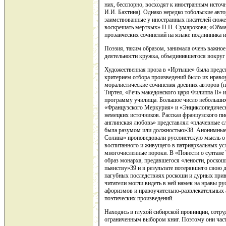
них, бесспорно, восходят к иностранным источ
И.И. Бахтина). Однако нередко тобольские авт
заимствованные у иностранных писателей сюже
воскрешать мертвых» П.П. Сумарокова; «Обман
прозаических сочинений на языке подлинника и
Поэзия, таким образом, занимала очень важное
деятельности кружка, объединившегося вокру
Художественная проза в «Иртыше» была предс
критерием отбора произведений было их нраво
моралистические сочинения древних авторов (
Тиртея, «Речь македонского царя Филиппа II» и
программу училища. Большое число небольших 
«Французского Меркурия» и «Энциклопедическо
немецких источников. Рассказ французского пи
англинская любовь» представлял «плачевные сле
была разумом или должностью»38. Анонимные
Солина» проповедовали руссоистскую мысль о 
воспитанного и живущего в патриархальных ус
многочисленные пороки. В «Повести о султане
образ монарха, предавшегося «лености, роскош
пьянству»39 и в результате потерявшего свою 
пагубных последствиях роскоши и дурных прив
читатели могли видеть в ней намек на нравы р
афоризмов и нравоучительно-развлекательных 
поэтических произведений.
Находясь в глухой сибирской провинции, сотру
ограниченным выбором книг. Поэтому они част