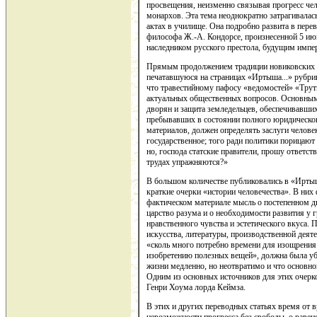
просвещения, неизменно связывая прогресс че
монархов. Эта тема неоднократно затрагивалас
актах в училище. Она подробно развита в пере
философа Ж.-А. Кондорсе, произнесенной 5 июн
наследником русского престола, будущим импе
Прямым продолжением традиции новиковских 
печатавшуюся на страницах «Иртыша...» рубрик
что травестийному пафосу «ведомостей» «Трут
актуальных общественных вопросов. Основным
дворян и защита земледельцев, обеспечивавших
пребывавших в состоянии полного юридическог
материалов, должен определять заслуги человек
государственное; того ради политики порицают 
но, господа статские правители, прошу ответст
трудах упражняются?»
В большом количестве публиковались в «Ирты
краткие очерки «истории человечества». В них
фактическом материале мысль о постепенном д
царство разума и о необходимости развития у 
нравственного чувства и эстетического вкуса. П
искусства, литературы, производственной деят
«сколь много потребно времени для изощрения
изобретению полезных вещей», должна была убе
жизни медленно, но неотвратимо и что основно
Одним из основных источников для этих очер
Генри Хоума лорда Кеймза.
В этих и других переводных статьях время от 
невозможности прогресса без свободы, о равен