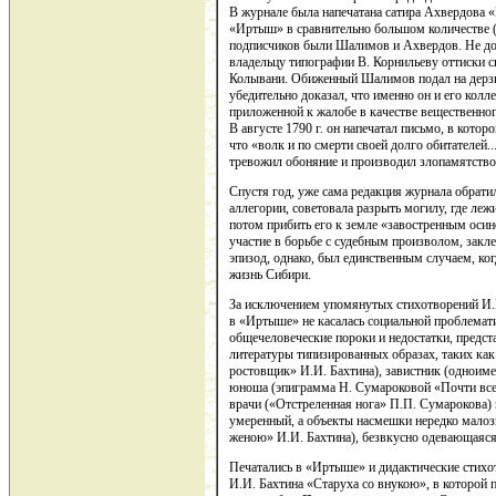
В журнале была напечатана сатира Ахвердова «
«Иртыш» в сравнительно большом количестве (1
подписчиков были Шалимов и Ахвердов. Не дов
владельцу типографии В. Корнильеву оттиски с
Колывани. Обиженный Шалимов подал на дерзко
убедительно доказал, что именно он и его колл
приложенной к жалобе в качестве вещественного
В августе 1790 г. он напечатал письмо, в кото
что «волк и по смерти своей долго обитателей.
тревожил обоняние и производил злопамятство
Спустя год, уже сама редакция журнала обрати
аллегории, советовала разрыть могилу, где леж
потом прибить его к земле «завостренным оси
участие в борьбе с судебным произволом, закл
эпизод, однако, был единственным случаем, к
жизнь Сибири.
За исключением упомянутых стихотворений И.И
в «Иртыше» не касалась социальной проблема
общечеловеческие пороки и недостатки, предс
литературы типизированных образах, таких как
ростовщик» И.И. Бахтина), завистник (одноим
юноша (эпиграмма Н. Сумароковой «Почти все 
врачи («Отстреленная нога» П.П. Сумарокова) и
умеренный, а объекты насмешки нередко мало
женою» И.И. Бахтина), безвкусно одевающаяся 
Печатались в «Иртыше» и дидактические стихот
И.И. Бахтина «Старуха со внукою», в которой 