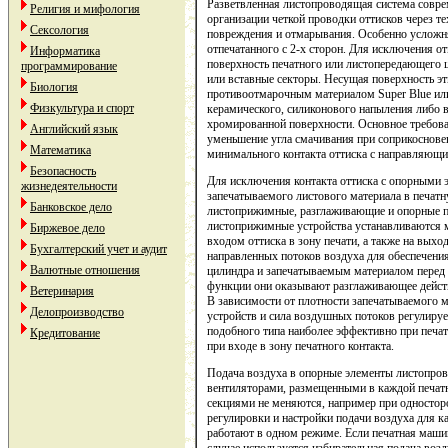
Разветвленная листопроводящая система совр
Религия и мифология
организации четкой проводки оттисков через т
Сексология
повреждения и отмарывания. Особенно усложня
отпечатанного с 2-х сторон. Для исключения 
Информатика
поверхность печатного или листопередающего
программирование
или вставные секторы. Несущая поверхность э
Биология
противоотмарочным материалом Super Blue или
Физкультура и спорт
керамического, силиконового напыления либо 
хромированной поверхности. Основное требова
Английский язык
уменьшение угла смачивания при соприкоснове
Математика
минимального контакта оттиска с направляющ
Безопасность
Для исключения контакта оттиска с опорными 
жизнедеятельности
запечатываемого листового материала в печат
Банковское дело
листоприжимные, разглаживающие и опорные п
листоприжимные устройства устанавливаются 
Биржевое дело
входом оттиска в зону печати, а также на выхо
Бухгалтерский учет и аудит
направленных потоков воздуха для обеспечени
Валютные отношения
цилиндра и запечатываемым материалом перед 
функции они оказывают разглаживающее действ
Ветеринария
В зависимости от плотности запечатываемого 
Делопроизводство
устройств и сила воздушных потоков регулируе
подобного типа наиболее эффективно при печат
Кредитование
при входе в зону печатного контакта.
Подача воздуха в опорные элементы листопро
вентиляторами, размещенными в каждой печатн
секциями не меняются, например при односторо
регулировки и настройки подачи воздуха для ка
работают в одном режиме. Если печатная машин
случае используется избирательная подача воз