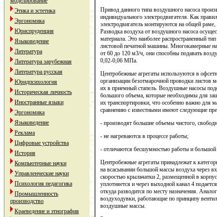
моделирование
Привод данного типа воздушного насоса произ
Этика и эстетика
индивидуального электродвигателя. Как правил
Эргономика
электродвигатель монтируются на общей раме,
Юриспруденция
Разводка воздуха от воздушного насоса осуще
материала. Это наиболее распространенный тип
Языковедение
листовой печатной машины. Многокамерные на
Литература
от 60 до 120 м3/ч, они способны подавать возд
0,02-0,06 МПа.
Литература зарубежная
Литература русская
Центробежные агрегаты используются в офсет
организации безотмарочной проводки листов м
Юридпсихология
их в приемный стапель. Воздушные насосы под
Историческая личность
большого объема, которые необходимы для защ
Иностранные языки
их транспортировки, что особенно важно для 
сравнению с известными имеют следующие пр
Эргономика
Языковедение
- производят большие объемы чистого, свободн
Реклама
- не нагреваются в процессе работы;
Цифровые устройства
- отличаются бесшумностью работы и большой
История
Центробежные агрегаты принадлежат к категор
Компьютерные науки
на всасывании большой массы воздуха через в
Управленческие науки
скоростью крыльчатки 2, размещенной в корпус
Психология педагогика
уплотняется и через выходной канал 4 подает
откуда разводится по месту назначения. Анал
Промышленность
воздуходувки, работающие по принципу вентил
производство
воздушные массы.
Краеведение и этнография