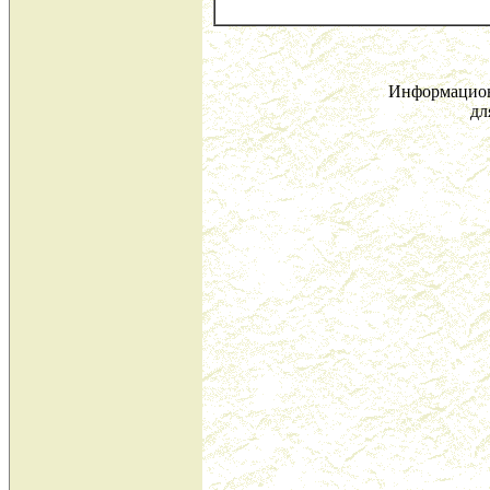
Информацион
дл