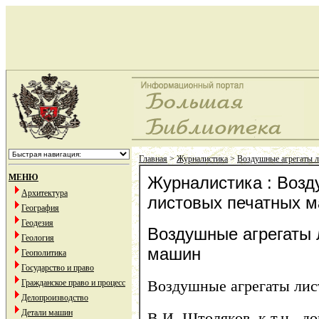
Главная
>
Журналистика
>
Воздушные агрегаты 
МЕНЮ
Журналистика : Возд
Архитектура
листовых печатных 
География
Геодезия
Воздушные агрегаты 
Геология
машин
Геополитика
Государство и право
Воздушные агрегаты ли
Гражданское право и процесс
Делопроизводство
Детали машин
В.И. Штоляков, к.т.н., 