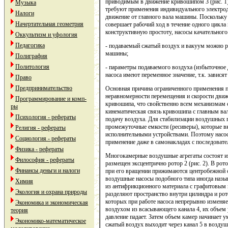
приводимым в движение кривошипом 3 (рис. 1)
Музыка
требуют применения индивидуального электрод
Налоги
движение от главного вала машины. Поскольку 
Начертательная геометрия
совершает рабочий ход в течение одного цикла
конструктивную простоту, насосы качательного
Оккультизм и уфология
Педагогика
- подаваемый сжатый воздух и вакуум можно р
машины;
Полиграфия
Политология
- параметры подаваемого воздуха (избыточное д
насоса имеют переменное значение, т.к. завися
Право
Предпринимательство
Основная причина ограниченного применения по
неравномерности перемещения и скорости движ
Программирование и комп-
кривошипа, что свойственно всем механизмам
ры
кинематическая связь кривошипа с главным в
Психология - рефераты
подачу воздуха. Для стабилизации воздушных
промежуточные емкости (ресиверы), которые 
Религия - рефераты
исполнительными устройствами. Поэтому насос
Социология - рефераты
применение даже в самонакладах с последовате
Физика - рефераты
Многокамерные воздушные агрегаты состоят из
Философия - рефераты
размещен эксцентрично ротор 2 (рис. 2). В рот
Финансы деньги и налоги
при его вращении прижимаются центробежной с
воздушные насосы подобного типа иногда назы
Химия
из антифрикционного материала с графитовым 
Экология и охрана природы
разделяют пространство внутри цилиндра и ро
которых при работе насоса непрерывно изменя
Экономика и экономическая
воздухом из всасывающего канала 4, их объем 
теория
давление падает. Затем объем камер начинает у
Экономико-математическое
сжатый воздух выходит через канал 5 в воздуш