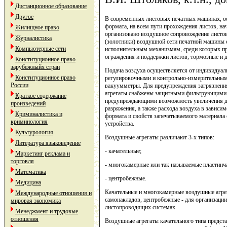
Дистанционное образование
Другое
В современных листовых печатных машинах, о
формата, на всем пути прохождения листов, на
Жилищное право
организовано воздушное сопровождение листов.
Журналистика
(золотники) воздушной сети печатной машины 
Компьютерные сети
исполнительным механизмам, среди которых пр
ограждения и поддержки листов, тормозные и д
Конституционное право
зарубежныйх стран
Подача воздуха осуществляется от индивидуа
Конституционное право
регулировочными и контрольно-измерительным
России
вакуумметры. Для предупреждения загрязнения
агрегаты снабжены защитными фильтрующими 
Краткое содержание
предупреждающими возможность увеличения да
произведений
разряжения, а также расхода воздуха в зависи
Криминалистика и
формата и свойств запечатываемого материала
криминология
устройства.
Культурология
Воздушные агрегаты различают 3-х типов:
Литература языковедение
- качательные;
Маркетинг реклама и
торговля
- многокамерные или так называемые пластинч
Математика
- центробежные.
Медицина
Качательные и многокамерные воздушные агре
Международные отношения и
самонакладов, центробежные - для организации
мировая экономика
листопроводящих системах.
Менеджмент и трудовые
отношения
Воздушные агрегаты качательного типа предст