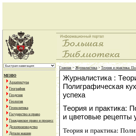
Главная
>
Журналистика
>
Теория и практика: По
МЕНЮ
Журналистика : Теори
Архитектура
Полиграфическая кух
География
успеха
Геодезия
Геология
Теория и практика: 
Геополитика
Государство и право
и цветовые рецепты 
Гражданское право и процесс
Делопроизводство
Теория и практика: Поли
Детали машин