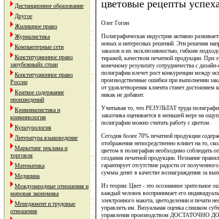
цветовые рецепты успех
Дистанционное образование
Другое
Олег Гогин
Жилищное право
Полиграфическая индустрия активно развиваетс
Журналистика
новых и интересных решений. Эти решения на
Компьютерные сети
заказов и их эксклюзивностью, гибким подход
Конституционное право
тиражей, качеством печатной продукции. При э
зарубежныйх стран
конечному результату сотрудничества с дизайн
полиграфии влечет рост конкуренции между исп
Конституционное право
производственные ошибки при выполнении заказ
России
от удовлетворения клиента станет достоянием 
Краткое содержание
никак не добавит.
произведений
Учитывая то, что РЕЗУЛЬТАТ труда полиграфич
Криминалистика и
заказчика оценивается в меньшей мере на ощупь
криминология
полиграфии можно считать работу с цветом.
Культурология
Сегодня более 70% печатной продукции содер
Литература языковедение
отображения непосредственно влияет на то, ско
Маркетинг реклама и
цветом в полиграфии необходимо соблюдать опр
торговля
создания печатной продукции. Незнание правил
гарантирует отсутствие радости от полученного
Математика
суммы денег в качестве вознаграждения за вы
Медицина
Из теории: Цвет - это осознанное зрительное 
Международные отношения и
каждый человек воспринимает его индивидуаль
мировая экономика
электронного макета, цветоделении и печати н
Менеджмент и трудовые
управлять им. Визуальная оценка слишком субъ
отношения
управления производством ДОСТАТОЧНО Д