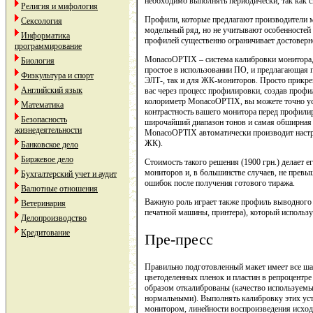
необходимо выполнять периодически, так как 
Религия и мифология
Профили, которые предлагают производители 
Сексология
модельный ряд, но не учитывают особенностей
Информатика
профилей существенно ограничивает достоверн
программирование
MonacoOPTIX – система калибровки монитора
Биология
простое в использовании ПО, и предлагающая
Физкультура и спорт
ЭЛТ-, так и для ЖК-мониторов. Просто прикреп
Английский язык
вас через процесс профилировки, создав профи
колориметр MonacoOPTIX, вы можете точно уст
Математика
контрастность вашего монитора перед профили
Безопасность
широчайший диапазон тонов и самая обширная 
жизнедеятельности
MonacoOPTIX автоматически производит настро
ЖК).
Банковское дело
Биржевое дело
Стоимость такого решения (1900 грн.) делает 
мониторов и, в большинстве случаев, не превы
Бухгалтерский учет и аудит
ошибок после получения готового тиража.
Валютные отношения
Важную роль играет также профиль выводного 
Ветеринария
печатной машины, принтера), который использу
Делопроизводство
Кредитование
Пре-пресс
Правильно подготовленный макет имеет все ша
цветоделенных пленок и пластин в репроцентр
образом откалиброваны (качество используемы
нормальными). Выполнять калибровку этих устр
монитором, линейности воспроизведения исход