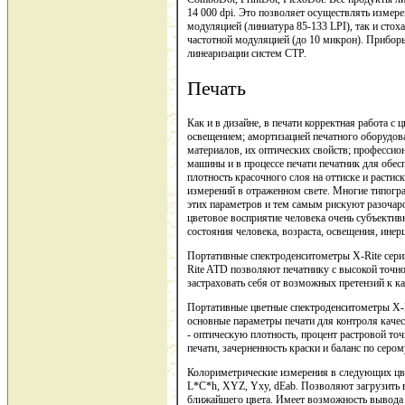
14 000 dpi. Это позволяет осуществлять измер
модуляцией (линиатура 85-133 LPI), так и стох
частотной модуляцией (до 10 микрон). Прибо
линеаризации систем CTP.
Печать
Как и в дизайне, в печати корректная работа с
освещением; амортизацией печатного оборудов
материалов, их оптических свойств; профессио
машины и в процессе печати печатник для обес
плотность красочного слоя на оттиске и расти
измерений в отраженном свете. Многие типогра
этих параметров и тем самым рискуют разочаро
цветовое восприятие человека очень субъектив
состояния человека, возраста, освещения, инерц
Портативные спектроденситометры X-Rite сер
Rite ATD позволяют печатнику с высокой точно
застраховать себя от возможных претензий к к
Портативные цветные спектроденситометры X-R
основные параметры печати для контроля качес
- оптическую плотность, процент растровой точ
печати, зачерненность краски и баланс по серо
Колориметрические измерения в следующих цве
L*C*h, XYZ, Yxy, dЕab. Позволяют загрузить в
ближайшего цвета. Имеет возможность вывода 