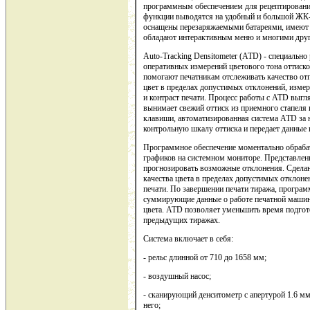
программным обеспечением для рецептировани
функции выводятся на удобный и большой ЖК
оснащены перезаряжаемыми батареями, имеют 
обладают интерактивным меню и многими дру
Auto-Tracking Densitometer (ATD) - специальн
оперативных измерений цветового тона оттиско
помогают печатникам отслеживать качество отп
цвет в пределах допустимых отклонений, измер
и контраст печати. Процесс работы с ATD выг
вынимает свежий оттиск из приемного стапеля 
клавиши, автоматизированная система ATD за 
контрольную шкалу оттиска и передает данны
Программное обеспечение моментально обрабат
графиков на системном мониторе. Представлен
прогнозировать возможные отклонения. Сделан
качества цвета в пределах допустимых отклоне
печати. По завершении печати тиража, програм
суммирующие данные о работе печатной машины
цвета. ATD позволяет уменьшить время подгото
предыдущих тиражах.
Система включает в себя:
- рельс длинной от 710 до 1658 мм;
- воздушный насос;
- сканирующий денситометр с апертурой 1.6 м
него;