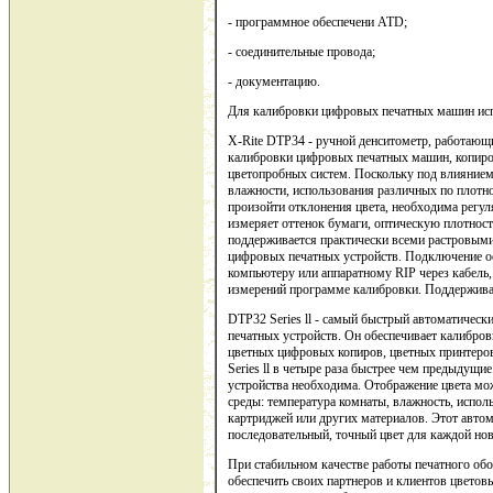
- программное обеспечени ATD;
- соединительные провода;
- документацию.
Для калибровки цифровых печатных машин исп
X-Rite DTP34 - ручной денситометр, работающ
калибровки цифровых печатных машин, копиро
цветопробных систем. Поскольку под влиянием
влажности, использования различных по плотно
произойти отклонения цвета, необходима регул
измеряет оттенок бумаги, оптическую плотнос
поддерживается практически всеми растровым
цифровых печатных устройств. Подключение 
компьютеру или аппаратному RIP через кабель,
измерений программе калибровки. Поддержива
DTP32 Series ll - самый быстрый автоматичес
печатных устройств. Он обеспечивает калибровк
цветных цифровых копиров, цветных принтеро
Series ll в четыре раза быстрее чем предыдущи
устройства необходима. Отображение цвета мо
среды: температура комнаты, влажность, испол
картриджей или других материалов. Этот автом
последовательный, точный цвет для каждой но
При стабильном качестве работы печатного о
обеспечить своих партнеров и клиентов цвето