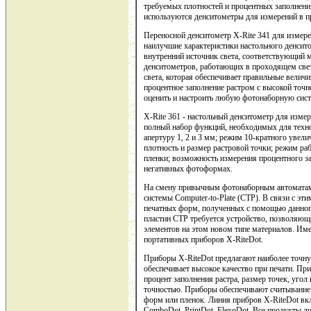
требуемых плотностей и процентных заполнени
используются денситометры для измерений в 
Переносной денситометр X-Rite 341 для измер
наилучшие характеристики настольного денсит
внутренний источник света, соответствующий
денситометров, работающих в проходящем св
света, которая обеспечивает правильные величи
процентное заполнение растром с высокой точ
оценить и настроить любую фотонаборную сист
X-Rite 361 - настольный денситометр для изме
полный набор функций, необходимых для техн
апертуру 1, 2 и 3 мм; режим 10-кратного увел
плотность и размер растровой точки; режим ра
пленки; возможность измерения процентного за
негативных фотоформах.
На смену привычным фотонаборным автоматам
системы Computer-to-Plate (CTP). В связи с эт
печатных форм, полученных с помощью данног
пластин CTP требуется устройство, позволяющ
элементов на этом новом типе материалов. Име
портативных приборов X-RiteDot.
Приборы X-RiteDot предлагают наиболее точну
обеспечивает высокое качество при печати. Пр
процент заполнения растра, размер точек, угол
точностью. Приборы обеспечивают считывание 
форм или пленок. Линия прибров X-RiteDot вклю
ComboDot, PrintDot, FlexoDot. Все продукты