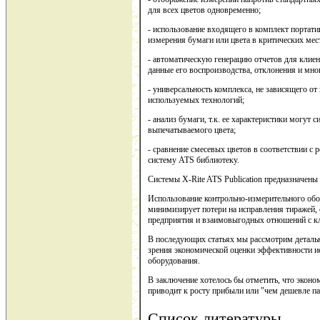
для всех цветов одновременно;
- использование входящего в комплект портати
измерения бумаги или цвета в критических мес
- автоматическую генерацию отчетов для клиен
данные его воспроизводства, отклонения и мно
- универсальность комплекса, не зависящего от
используемых технологий;
- анализ бумаги, т.к. ее характеристики могут 
выпечатываемого цвета;
- сравнение смесевых цветов в соответствии 
систему ATS библиотеку.
Системы X-Rite ATS Publication предназначены
Использование контрольно-измерительного обо
минимизирует потери на исправления тиражей,
предприятия и взаимовыгодных отношений с к
В последующих статьях мы рассмотрим детально
зрения экономической оценки эффективности и
оборудования.
В заключение хотелось бы отметить, что эконом
приводит к росту прибыли или "чем дешевле па
Список литературы