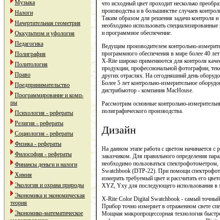
Музыка
что исходный цвет проходит несколько преобра
производства и в большинстве случаев контрол
Налоги
Таким образом для решения задачи контроля и 
Начертательная геометрия
необходимо использовать специализированные
и программное обеспечение.
Оккультизм и уфология
Педагогика
Ведущим производителем контрольно-измерите
программного обеспечения в мире более 40 ле
Полиграфия
X-Rite широко применяются для контроля качес
Политология
продукции, профессиональной фотографии, те
Право
других отраслях. На сегодняшний день оборудов
Более 5 лет контрольно-измерительное оборудо
Предпринимательство
дистрибьютор - компания МacНouse.
Программирование и комп-
ры
Рассмотрим основные контрольно-измерительн
полиграфического производства.
Психология - рефераты
Религия - рефераты
Дизайн
Социология - рефераты
Физика - рефераты
На данном этапе работа с цветом начинается с 
Философия - рефераты
заказчиком. Для правильного определения пара
необходимо пользоваться спектрофотометром, н
Финансы деньги и налоги
Swatchbook (DTP-22). При помощи спектрофот
Химия
измерить требуемый цвет и рассчитать его цве
Экология и охрана природы
XYZ, Yxy для последующего использования в 
Экономика и экономическая
X-Rite Color Digital Swatchbook - самый точн
теория
Прибор точно измеряет в отраженном свете спе
Экономико-математическое
Мощная микропроцессорная технология быстро