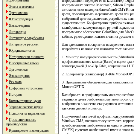
моделирование
информацию и передает ее на компьютер. Digi
программных пакетов Macintosh, Silicon Graphi
Этика и эстетика
автоматически находить ближайший CMYK или 
Эргономика
цвета, просматривать и сравнивать цвета при 
выбранный цвет на различных устройствах выво
Юриспруденция
существующих. Конфигурация прибора включае
Языковедение
калибровки и коммуникации: ручной подключа
Литература
программное обеспечение ColorShop для MacO
кабели, руководство пользователя на русском я
Литература зарубежная
Литература русская
Для адекватного восприятия измеренного или з
потребуется наличие как минимум трех элемен
Юридпсихология
Историческая личность
1. Монитор полупрофессионального (Mitsubishi
профессионального класса (Barco) и видео-ад
Иностранные языки
тонопередачей (LookUp Table, сокращенно LUT
Эргономика
2. Колориметр (калибратор) X-Rite MonacoOP
Языковедение
Реклама
3. Программное обеспечение для калибровки 
MonacoOPTIX.
Цифровые устройства
История
Калибровать и профилировать монитор необход
заданного цвета отображаемому монитором с у
Компьютерные науки
выбранного в качестве стандартного источника
Управленческие науки
где стоит данный монитор.
Психология педагогика
Получаемый цветовой профиль, подгруженный в
Промышленность
Windiws CMS, позволяет осуществлять коррект
производство
преобразовании изображения из одного цветов
CMYK) с учетом особенностей именно этого м
Краеведение и этнография