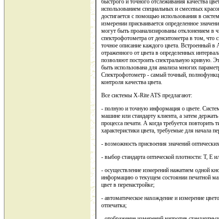
быстрого и точного отслеживания качества цвета
использованием специальных и смесевых красок
достигается с помощью использования в систе
измерении присваивается определенное значени
могут быть проанализированы отклонением в ч
спектрофотометра от денситометра в том, что 
точное описание каждого цвета. Встроенный в 
отраженного от цвета в определенных интерва
позволяют построить спектральную кривую. Эт
быть использована для анализа многих парамет
Спектрофотометр - самый точный, полнофункц
контроля качества цвета.
Все системы X-Rite ATS предлагают:
- полную и точную информация о цвете. Систем
машине или стандарту клиента, а затем держат
процесса печати. А когда требуется повторить 
характеристики цвета, требуемые для начала пе
- возможность присвоения значений оптических
- выбор стандарта оптической плотности: T, E ил
- осуществление измерений нажатием одной кн
информацию о текущем состоянии печатной маш
цвет в перенастройке;
- автоматическое нахождение и измерение цве
отпечатка;
- отображение измерений напротив стандартных