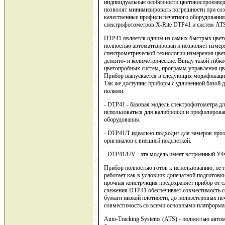
индивидуальные особенности цветовоспроизв
позволят минимизировать погрешности при созд
качественные профили печатного оборудовани
спектрофотометров X-Rite DTP41 и систем ATS,
DTP41 является одним из самых быстрых цвет
полностью автоматизирован и позволяет измер
спектрометрической технологии измерения цве
денсито- и колиметрические. Ввиду такой гиб
цветопробных систем, программ управления ц
Прибор выпускается в следующих модификаци
Так же доступны приборы с удлиненной базой
полями.
- DTP41 - базовая модель спектрофотометра д
использоваться для калибровки и профилирова
оборудования.
- DTP41/T идеально подходит для замеров пр
оригиналов с внешней подсветкой.
- DTP41/UV - эта модель имеет встроенный УФ
Прибор полностью готов к использованию, не 
работает как в условиях допечатной подготовки
прочная конструкция предохраняет прибор от 
слежения DTP41 обеспечивает совместимость с
бумаги низкой плотности, до полиэстеровых п
совместимость со всеми основными платформа
Auto-Tracking Systems (ATS) - полностью авт