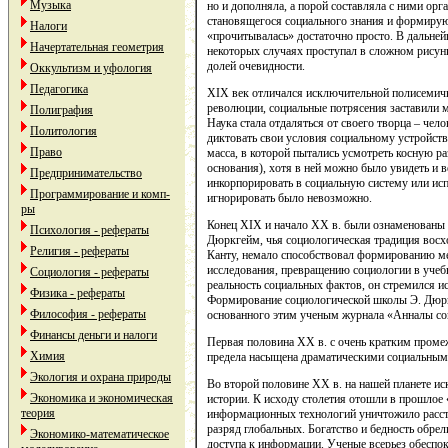
Музыка
но и дополняла, а порой составляла с ними ор
становящегося социального знания и формиру
Налоги
«прочитывалась» достаточно просто. В дальней
Начертательная геометрия
некоторых случаях проступал в сложном рисун
долей очевидности.
Оккультизм и уфология
Педагогика
XIX век отличался исключительной полисемичн
революции, социальные потрясения заставили м
Полиграфия
Наука стала отдаляться от своего творца – чел
Политология
диктовать свои условия социальному устройству
Право
масса, в которой пытались усмотреть косную р
основания), хотя в ней можно было увидеть и 
Предпринимательство
инкорпорировать в социальную систему или исп
Программирование и комп-
игнорировать было невозможно.
ры
Конец XIX и начало XX в. были ознаменованы 
Психология - рефераты
Дюркгейм, чья социологическая традиция восх
Религия - рефераты
Канту, немало способствовал формированию м
исследования, превращению социологии в уче
Социология - рефераты
реальность социальных фактов, он стремился и
Физика - рефераты
Формирование социологической школы Э. Дюрк
Философия - рефераты
основанного этим ученым журнала «Анналы со
Финансы деньги и налоги
Первая половина XX в. с очень кратким пром
Химия
предела насыщена драматическими социальным
Экология и охрана природы
Во второй половине XX в. на нашей планете и
Экономика и экономическая
истории. К исходу столетия отошли в прошлое 
теория
информационных технологий уничтожило расст
разряд глобальных. Богатство и бедность обре
Экономико-математическое
доступа к информации. Ученые всерьез обеспо