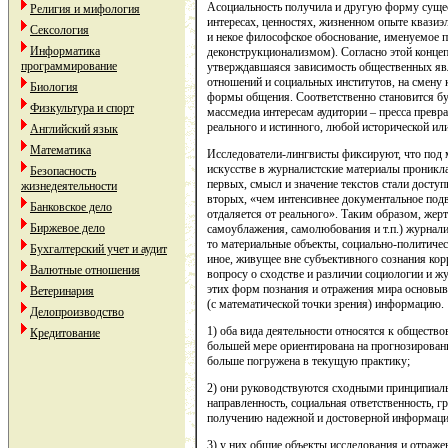
Асоциальность получила и другую форму сущес
Религия и мифология
интересах, ценностях, жизненном опыте квазиэ
Сексология
и некое философское обоснование, именуемое 
Информатика
деконструкционализмом). Согласно этой конце
программирование
утверждавшаяся зависимость общественных яв
отношений и социальных институтов, на смену 
Биология
формы общения. Соответственно становится бу
Физкультура и спорт
массмедиа интересам аудитории – пресса превр
реального и истинного, любой исторической ил
Английский язык
Математика
Исследователи-лингвисты фиксируют, что под
искусстве в журналистские материалы проникла 
Безопасность
первых, смысл и значение текстов стали доступ
жизнедеятельности
вторых, «чем интенсивнее документальное подв
Банковское дело
отдаляется от реального». Таким образом, жер
Биржевое дело
самоублажения, самолюбования и т.п.) журнали
то материальные объекты, социально-политичес
Бухгалтерский учет и аудит
иное, живущее вне субъективного сознания ко
Валютные отношения
вопросу о сходстве и различии социологии и ж
этих форм познания и отражения мира основыв
Ветеринария
(с математической точки зрения) информацию.
Делопроизводство
1) оба вида деятельности относятся к общество
Кредитование
большей мере ориентирована на прогнозировани
больше погружена в текущую практику;
2) они руководствуются сходными принципиал
направленность, социальная ответственность, г
получению надежной и достоверной информаци
3) у них общие объекты исследования и отраже