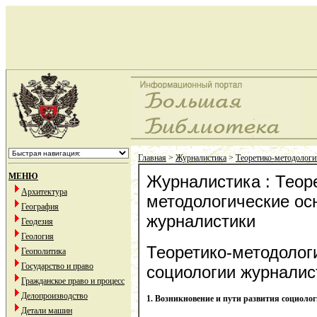
Главная
>
Журналистика
>
Теоретико-методологи
МЕНЮ
Журналистика : Теор
Архитектура
методологические ос
География
журналистики
Геодезия
Геология
Теоретико-методолог
Геополитика
Государство и право
социологии журналис
Гражданское право и процесс
Делопроизводство
1. Возникновение и пути развития социоло
Детали машин