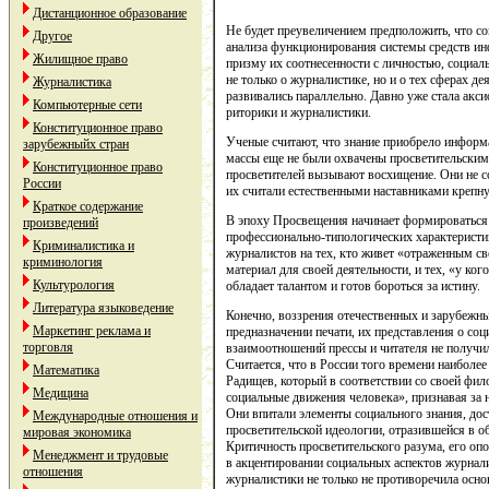
Дистанционное образование
Не будет преувеличением предположить, что со
Другое
анализа функционирования системы средств ин
Жилищное право
призму их соотнесенности с личностью, социа
не только о журналистике, но и о тех сферах де
Журналистика
развивались параллельно. Давно уже стала акс
Компьютерные сети
риторики и журналистики.
Конституционное право
Ученые считают, что знание приобрело инфор
зарубежныйх стран
массы еще не были охвачены просветительским
Конституционное право
просветителей вызывают восхищение. Они не со
России
их считали естественными наставниками крепну
Краткое содержание
В эпоху Просвещения начинает формироваться 
произведений
профессионально-типологических характеристи
Криминалистика и
журналистов на тех, кто живет «отраженным св
криминология
материал для своей деятельности, и тех, «у ког
Культурология
обладает талантом и готов бороться за истину.
Литература языковедение
Конечно, воззрения отечественных и зарубежн
Маркетинг реклама и
предназначении печати, их представления о соц
торговля
взаимоотношений прессы и читателя не получи
Считается, что в России того времени наиболе
Математика
Радищев, который в соответствии со своей фил
Медицина
социальные движения человека», признавая за 
Они впитали элементы социального знания, дос
Международные отношения и
просветительской идеологии, отразившейся в 
мировая экономика
Критичность просветительского разума, его опо
Менеджмент и трудовые
в акцентировании социальных аспектов журнали
отношения
журналистики не только не противоречила осн