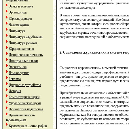
моделирование
их мнению, культурное «усреднение» цивилизац
Этика и эстетика
деятельности массмедиа.
Эргономика
В наше время поле социологической науки расш
Юриспруденция
совершенствуется ее инструментарий. Все боле
журналистики, связи которой с социологией п
Языковедение
множество более или менее явных «пересечени
Литература
зарубежных странах отчетливо прослеживается
Литература зарубежная
социологических исследований в области массм
Литература русская
Юридпсихология
2. Социология журналистики в системе те
Историческая личность
Иностранные языки
Эргономика
Социология журналистики – в высшей степени «
элемент подготовки будущего профессионала. И
Языковедение
учебнике – ничуть, однако, не умаляя ее теоре
Реклама
предлагаемое ею знание, тем короче путь к ее 
Цифровые устройства
редакционного труда.
История
Пренебрежительное отношение к объективной р
Компьютерные науки
в равной мере подстерегает исследователей СМ
сложнейшего социального контекста, в котором
Управленческие науки
предпосылками ее возникновения, содержанием
Психология педагогика
деятельности. За порогом такого пренебрежения
Журналистика как бы отворачивается от обще
Промышленность
реальность, по субъективным основаниям твори
производство
непослушание обществу, свою равновеликость е
Краеведение и этнография