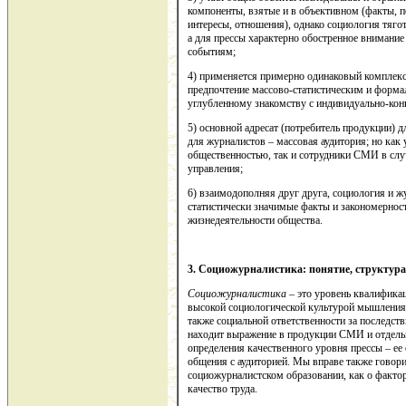
компоненты, взятые и в объективном (факты, п
интересы, отношения), однако социология тяго
а для прессы характерно обостренное внимание
событиям;
4) применяется примерно одинаковый комплекс
предпочтение массово-статистическим и форма
углубленному знакомству с индивидуально-ко
5) основной адресат (потребитель продукции) д
для журналистов – массовая аудитория; но как
общественностью, так и сотрудники СМИ в слу
управления;
6) взаимодополняя друг друга, социология и ж
статистически значимые факты и закономернос
жизнедеятельности общества.
3. Социожурналистика: понятие, структура
Социожурналистика –
это уровень квалифика
высокой социологической культурой мышления, 
также социальной ответственности за последст
находит выражение в продукции СМИ и отдельн
определения качественного уровня прессы – ее о
общения с аудиторией. Мы вправе также говори
социожурналистском образовании, как о факт
качество труда.