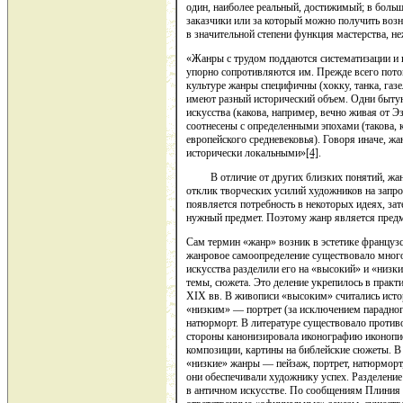
один, наиболее реальный, дос­тижимый; в больш
заказчики или за который можно получить воз
в значительной степени функция мастер­ства, не
«Жанры с трудом поддаются систематизации и к
упорно сопротивляются им. Прежде всего потом
культуре жанры специфичны (хокку, танка, газе
имеют разный исторический объем. Одни бытую
искусства (какова, например, вечно живая от Э
соотнесены с определенными эпохами (такова, к
европейского средневековья). Говоря иначе, ж
исторически локальными»
[4]
.
В отличие от других близких понятий, жанр т
от­клик творческих усилий художников на запро
появляется потреб­ность в некоторых идеях, за
нужный предмет. Поэтому жанр явля­ется пред
Сам термин «жанр» возник в эстетике французс
жанровое самоопределение суще­ствовало много
искусства раздели­ли его на «высокий» и «низк
темы, сюжета. Это деление укрепилось в практ
XIX вв. В живописи «высоким» считались исто
«низким» — портрет (за исключением парадного,
натюрморт. В литературе существовало противо
стороны канонизировала иконо­графию иконопис
композиции, карти­ны на библейские сюжеты. В 
«низкие» жанры — пейзаж, портрет, на­тюрмор
они обеспечивали художнику успех. Разделение
в античном искусстве. По сообще­ниям Плиния