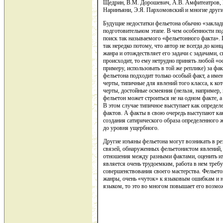
Щедрин, В.М. Дорошевич, А.В. Амфитеатров, М
Наринъяни, Э.Я. Пархомовский и многие друг
Будущие недостатки фельетона обычно «заклад
подготовительном этапе. В чем особенности по
поиск так называемого «фельетонного факта». П
так нередко потому, что автор не всегда до кон
жанра и отождествляет его задачи с задачами, с
происходит, то ему нетрудно принять любой «
примеру, использовать в той же реплике) за фа
фельетона подходит только особый факт, а им
черты, типичные для явлений того класса, к к
черты, достойные осмеяния (нельзя, например,
фельетон может строиться не на одном факте, а
В этом случае типичное выступает как опреде
фактов. А факты в свою очередь выступают как
создания сатирического образа определенного 
до уровня ущербного.
Другие изъяны фельетона могут возникать в ре
связей, обнаруженных фельетонистом явлений,
отношения между разными фактами, оценить их
является очень трудоемким, работа в нем требу
совершенствования своего мастерства. Фельето
жанры, очень «чуток» к языковым ошибкам и н
языком, то это во многом повышает его возмо