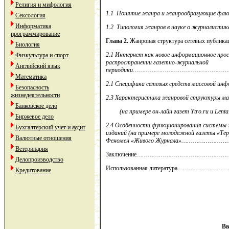
Религия и мифология
1.1
Понятие жанра и жанрообразующи
Сексология
Информатика
1.2
Типология жанров в науке о журн
программирование
Глава 2.
Жанровая структура сетевых п
Биология
2.1 Интернет как новое информационное про
Физкультура и спорт
распространении газетно-журнальной
Английский язык
периодики………………………………………
Математика
2.1 Специфика сетевых средств массово
Безопасность
жизнедеятельности
2.3 Характеристика жанровой структуры мас
Банковское дело
(на примере он-лайн газет
Ytro
.
ru
и
Lenta
Биржевое дело
2.4 Особенности функционирования системы
Бухгалтерский учет и аудит
изданий (на примере молодежной газеты «Тер
Валютные отношения
Феномен «Живого Журнала»………
Ветеринария
Заключение
…………………………………………
Делопроизводство
Использованная литература
……………………
Кредитование
Вв