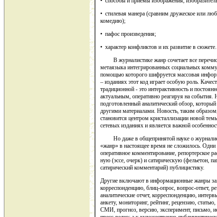
• способы и приемы изображения, изобразител
• стилевая манера (сравним дружеское или люб
комедию);
• пафос произведения;
• характер конфликтов и их развитие в сюжете.
В журналистике жанр сочетает все перечисле
метаязыка интегрированных социальных коммун
помощью которого шифруется массовая инфор
– изданиях этот код играет особую роль. Качес
традиционной - это интерактивность и постоян
актуальным, оперативно реагируя на события. 
подготовленный аналитиче­ский обзор, который
другими материалами. Новость, таким образом
становится центром кристаллиза­ции новой тем
сетевых изданиях и является важной особенно
Но даже в общепринятой науке о журналисти
«жанр» в настоящее время не сложилось. Одни
оперативное комментирование, репортерское ра
ную (эссе, очерк) и сатирическую (фельетон, па
сатирический комментарий) публицистику.
Другие включают в информационные жанры зам
корреспонденцию, блиц-опрос, вопрос-от­вет, р
аналитические отчет, корреспонденцию, интерв
анкету, мониторинг, рейтинг, рецензию, статью,
СМИ, прогноз, версию, экспери­мент, письмо, и