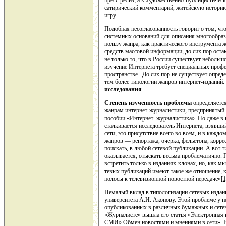
пресс-релиз; а к художественно-публицистическ
сатирический комментарий, житейскую историю, 
игру.
Подобная несогласованность говорит о том, чт
системных оснований для описания многообразия
пользу жанра, как практического инструмента ж
средств массовой информации, до сих пор ост
не только то, что в России существует небольшо
изучение Интернета требует специальных проф
пространстве. До сих пор не существует опред
тем более типологии жанров интернет-изданий
исследования
.
Степень изученность проблемы
определяетс
жанрам интернет-журналистики, предпринятый
пособии «Интернет–журналистика». Но даже в н
сталкивается исследователь Интернета, взявш
сети, это присутст­вие всего во всем, и в кажд
жанров — репортажа, очерка, фельетона, корре
поискать, в любой сетевой публикации. А вот 
оказывается, отыскать весьма проблематично
встретить только в изда­ниях-клонах, но, как м
тевых публикаций имеют такое же отношение, к
полосы к телевизионной новостной передаче»
[1
Немалый вклад в типологизации сетевых издан
университета А.И. Акопову. Этой проблеме у н
опубликованных в различных бумажных и сетев
«Журналисте» вышла его статья «Электронная 
СМИ» Обмен новостями и мнениями в сети». В 