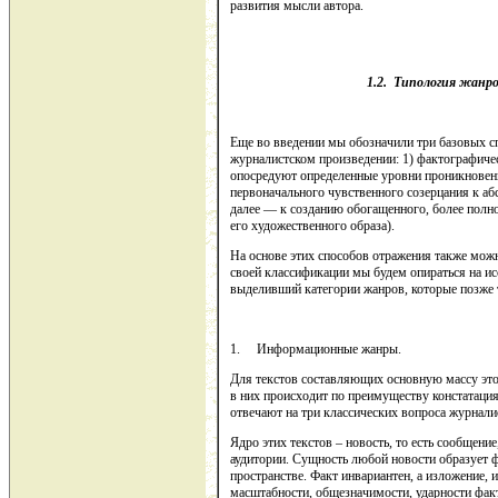
развития мысли автора.
1.2. Типология жанро
Еще во введении мы обозначили три базовых с
журналистском произведении: 1) фактографичес
опосредуют определенные уровни проникновени
первоначального чув­ственного созерцания к а
далее — к созданию обогащенного, более полно
его художественного образа).
На основе этих способов отражения также мож
своей классификации мы будем опираться на ис
выделивший категории жанров, которые позже 
1. Информационные жанры.
Для текстов составляющих основную массу это
в них происходит по преимуществу констатаци
отвечают на три классических вопроса журналис
Ядро этих текстов – новость, то есть сообщен
аудитории. Сущность любой новости образует ф
пространстве. Факт инвариантен, а изложение, 
масштабности, общезначимости, ударности факт