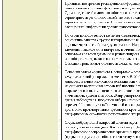
Принципы построения расширенной информации 
начало ставится главный факт, который в даль
Однако здесь необходимо позаботиться не толь
соразмерности различных частей, так как в по
короткие интервью, диалоги. Неизменным остае
расширенной информации должна присутствоват
По своей природе
репортаж
имеет синтетическ
однозначно отнести к группе информационных м
видовые черты и свойства других жанров. Напр
элементы и зарисовки, и интервью, и отчета, и 
репортажа является динамично развивающееся д
или обозревателя, важнее показать то, как разво
Отсюда и проистекают сложности сюжетно-ком
Основная задача журналиста в репортаже – соз
«Журналистский репортаж, – отмечает В.В. Уч
непосредственных наблюдений очевидца или уча
и цельности воплощения итогов наблюдения в те
выражения из совокупности того или иного чис
впечатлений, суммы эпизодов. Жанр репортажа
зрения наблюдателя, искусного отбора и взаи
передачей “сиюминутных” ощущений и ассоциац
достаточно противоречивых требований кроетс
специфических сложностей репортажного жанр
Стержнеобразующий жанровый элемент здесь – 
происходило на самом деле. Как и любому пуб
специфическое воспроизведение времени и прос
(прерывисто), условно, ибо не соответствует 