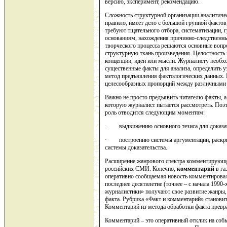
версию, эксперимент, рекомендацию.
Сложность структурной организации аналитичес
правило, имеет дело с большой группой фактов
требуют тщательного отбора, систематизации,
основаниям, нахождения причинно-следственных
творческого процесса решаются основные вопро
структурную ткань произведения. Целостность
концепции, идеи или мысли. Журналисту необх
существенные факты для анализа, определить 
метод предъявления фактологических данных. 
целесообразных пропорций между различными 
Важно не просто предъявить читателю факты, а
которую журналист пытается рассмотреть. Поэт
роль отводится следующим моментам:
· выдвижению основного тезиса для доказат
· построению системы аргументации, раскры
системы доказательства.
Расширение жанрового спектра комментирующе
российских СМИ. Конечно,
комментарий
в га
оперативно сообщаемая новость комментировала
последнее десятилетие (точнее – с начала 1990-
журналистики» получают свое развитие жанры
факта. Рубрика «Факт и комментарий» становит
Комментарий из метода обработки факта превр
Комментарий – это оперативный отклик на собы