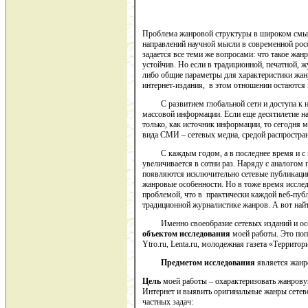
Проблема жанровой структуры в широком смыс
направлений научной мысли в современной рос
задается все теми же вопросами: что такое жанр
устойчив. Но если в традиционной, печатной, ж
либо общие параметры для характеристики жан
интернет-издания, в этом отношении остаются
С развитием глобальной сети и доступа к ней
массовой информации. Если еще десятилетие н
только, как источник информации, то сегодня 
вида СМИ – сетевых медиа, средой распростран
С каждым годом, а в последнее время и с к
увеличивается в сотни раз. Наряду с аналогом 
появляются исключительно сетевые публикации
жанровые особенности. Но в тоже время исслед
проблемой, что в практически каждой веб-пуб
традиционной журналистике жанров. А вот най
Именно своеобразие сетевых изданий и особ
объектом исследования
моей работы. Это попу
Ytro.ru, Lenta.ru, молодежная газета «Территор
Предметом исследования
является жан
Цель
моей работы – охарактеризовать жанрову
Интернет и выявить оригинальные жанры сетев
частных задач: