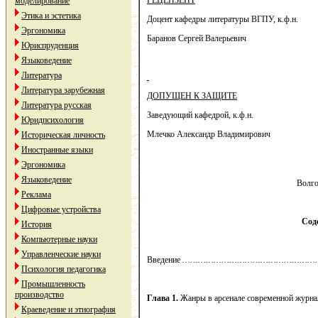
РЕЦЕНЗЕНТ
моделирование
Этика и эстетика
Доцент кафедры литературы ВГПУ, к.ф.н.
Эргономика
Баранов Сергей Валерьевич
Юриспруденция
Языковедение
Литература
Литература зарубежная
ДОПУЩЕН К ЗАЩИТЕ
Литература русская
Заведующий кафедрой, к.ф.н.
Юридпсихология
Млечко Александр Владимирович
Историческая личность
Иностранные языки
Эргономика
Языковедение
Волго
Реклама
Цифровые устройства
Сод
История
Компьютерные науки
Управленческие науки
Введение
……………………………………………
Психология педагогика
Промышленность
производство
Глава 1.
Жанры в арсенале современной журна
Краеведение и этнография