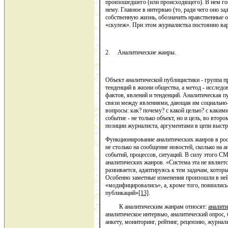
произошедшего (или происходящего). В нем гос
нему. Главное в интервью (то, ради чего оно за
собственную жизнь, обозначить нравственные о
«скулеж». При этом журналистка постоянно вар
2. Аналитические жанры.
Объект аналитической публицистики - группа п
тенденций в жизни общества, а метод - исследов
фактов, явлений и тенденций. Аналитическая 
связи между явлениями, дающая им социально-
вопросы: как? почему? с какой целью? с какими
событие - не только объект, но и цель, во втор
позиции журналиста, аргументами в цепи выстр
Функционирование аналитических жанров в ро
не столько на сообщение новостей, сколько на 
событий, процессов, ситуаций. В силу этого 
аналитических жанров. «Система эта не являетс
развивается, адаптируясь к тем задачам, котор
Особенно заметные изменения произошли в ней
«модифицировались», а, кроме того, появилис
публикаций»
[13]
.
К аналитическим жанрам относят:
аналити
аналитическое интервью, аналитический опрос,
анкету, мониторинг, рейтинг, рецензию, журнали