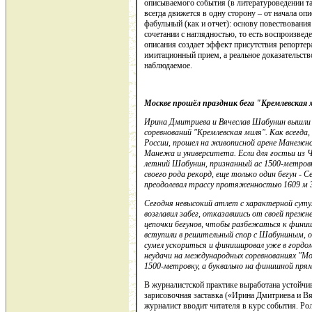
описываемого события (в литературоведении т
всегда движется в одну сторону – от начала оп
фабульный (как и отчет): основу повествования
сочетании с наглядностью, то есть воспроизвед
описания создает эффект присутствия репортер
имитационный прием, а реальное доказательств
наблюдаемое.
Москве прошёл праздник бега "Кремлевская
Ирина Дмитриева и Вячеслав Шабунин вышли 
соревнований "Кремлевская миля". Как всегда
России, прошел на живописной арене Манежной
Манежа и университета. Если для гостьи из Ч
летний Шабунин, признанный ас 1500-метров
своего рода рекорд, еще только один бегун - 
преодолевал трассу протяженностью 1609 м 3
Сегодня невысокий атлет с характерной суту
возглавил забег, отказавшись от своей прежн
цепочки бегунов, чтобы разбежаться к финиш
вступили в решительный спор с Шабуниным, 
сумел ускориться и финишировал уже в гордо
неудачи на международных соревнованиях "Мос
1500-метровку, а буквально на финишной пря
В журналистской практике выработана устойчив
зарисовочная заставка («Ирина Дмитриева и 
журналист вводит читателя в курс события. Ро