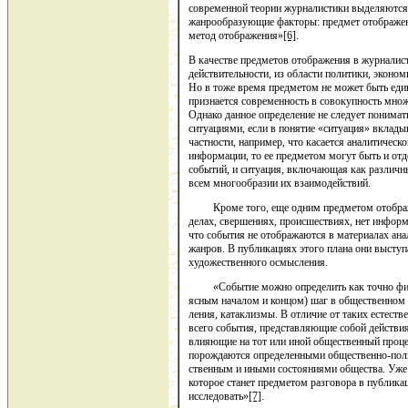
современной теории журналистики выделяются 
жанрообразующие факторы: предмет отображени
метод отображения»
[6]
.
В качестве предметов отображения в журналис
действительности, из области политики, экономи
Но в тоже время предметом не может быть еди
признается современность в совокупность мно
Однако данное определение не следует понимать
ситуациями, если в понятие «ситуация» вкладыв
частности, например, что касается аналитическ
информации, то ее предметом могут быть и отде
событий, и ситуация, включающая как различн
всем многообразии их взаимодействий.
Кроме того, еще одним предметом отображе
делах, свершениях, происшествиях, нет информ
что события не отображаются в материалах ан
жанров. В пуб­ликациях этого плана они выступ
художественного осмысления.
«Событие можно определить как точно фиксир
ясным началом и концом) шаг в общественном
ления, катаклизмы. В отличие от таких естест
всего события, представляющие собой действи
влияющие на тот или иной общественный процес
порождаются определенными об­щественно-пол
ственным и иными состояниями общества. Уже 
которое ста­нет предметом разговора в публика
исследовать»
[7]
.