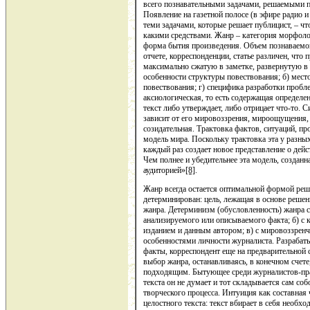
всего познавательными задачами, решаемыми п
Появление на газетной полосе (в эфире радио и
теми задачами, которые решает публицист, – что
какими средствами. Жанр – категория морфолог
форма бытия произведения. Объем познаваемого
отчете, корреспонденции, статье различен, что
максимально сжатую в заметке, развернутую в 
особенности структуры повествования; б) место
повествования; г) специфика разработки пробл
аксиологическая, то есть содержащая определ
текст либо утверждает, либо отрицает что-то.
зависит от его мировоззрения, мироощущения,
созидательная. Трактовка фактов, ситуаций, п
модель мира. Поскольку трактовка эта у разны
каждый раз создает новое представление о дейс
Чем полнее и убедительнее эта модель, создан
аудиторией»
[8]
.
Жанр всегда остается оптимальной формой реше
детерминирован: цель, лежащая в основе решен
жанра. Детерминизм (обусловленность) жанра с
анализируемого или описываемого факта; б) 
изданием и данным автором; в) с мировоззрен
особенностями личности журналиста. Разрабаты
факты, корреспондент еще на предварительной 
выбор жанра, останавливаясь, в конечном счете
подходящим. Бытующее среди журналистов-пра
текста он не думает и тот складывается сам со
творческого процесса. Интуиция как составная
целостного текста: текст вбирает в себя необ