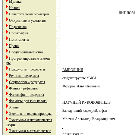
Музыка
Налоги
ДИПЛОМ
Начертательная геометрия
Оккультизм и уфология
Педагогика
Полиграфия
Политология
Право
Предпринимательство
Программирование и комп-
ры
Психология - рефераты
ВЫПОЛНИЛ
Религия - рефераты
студент группы Ж-031
Социология - рефераты
Федоров Илья Иванович
Физика - рефераты
Философия - рефераты
Финансы деньги и налоги
НАУЧНЫЙ РУКОВОДИТЕЛЬ
Химия
Заведующий кафедрой, к.ф.н.
Экология и охрана природы
Млечко Александр Владимирович
Экономика и экономическая
теория
Экономико-математическое