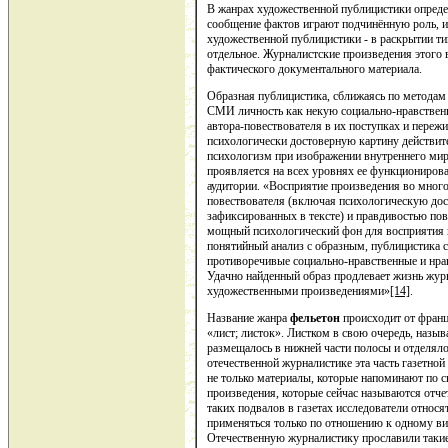
В жанрах художественной публицистики опреде
сообщение фактов играют подчинённую роль, и
художественной публицистики - в раскрытии ти
отдельное. Журналистские произведения этого 
фактического документального материала.
Образная публицистика, сближаясь по методам 
СМИ личность как некую социально-нравственн
автора-повествователя в их поступках и пере
психологически достоверную картину действит
психологизм при изображении внутреннего ми
проявляется на всех уровнях ее функционирова
аудитории. «Восприятие произведения во мног
повествователя (включая психологическую дос
зафиксированных в тексте) и правдивостью пов
мощный психологический фон для восприятия и
понятийный анализ с образным, публицистика 
противоречивые социально-нравственные и нра
Удачно найденный образ продлевает жизнь журна
художественными произведениями»
[14]
.
Название жанра
фельетон
происходит от францу
«лист; листок». Листком в свою очередь, назыв
размещалось в нижней части полосы и отделяло
отечественной журналистике эта часть газетной
не только материалы, которые напоминают по с
произведения, которые сейчас называются отче
таких подвалов в газетах исследователи относя
применяться только по отношению к одному виду
Отечественную журналистику прославили таки