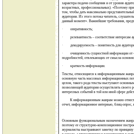
характера подачи сообщения и от уровня аудито
возрастных, профессиональных). «Поэтому пр
том, чтобы дать максимально представительн
аудитории. Из этого потока читатель, слушатель,
данный момент». Важнейшие требования, пре
· оперативность;
· релевантность – соответствие интересам ау
· декодируемость – понятность для аудитори
· очищенность сущностной информации от «ш
подробностей, отвлекающих от смысла основно
· краткость информации.
Тексты, относящиеся к информационным жанра
основную часть массовых инфор­мационных пото
целом, такого рода тек­сты выступают основн
позволяющей аудитории осуществлять своего р
ин­тересных событий в той или иной сфере дей­с
К информационным жанрам можно отнести: 
отчет, информационное интервью, блиц-опрос, в
Основным функциональным назначением жанр
поэтому ее структурно-композиционное постро
журналисты выстраивают заметку по принципу