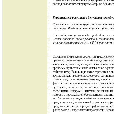
в начало, а второстепенные ранжируются в мат
подход позволяет сокращать материал без ущер
Украинские и российские депутаты проведут
Совместное заседание групп парламентариев
Российской Федерации планируется провести в
Как сообщает пресс-служба председателя ко
Сергея Кивалова, такое решение было принято
межпарламентским связям с РФ с участием п
Структура этого жанра состоит из трех элемент
примеру, «украинские и российские депутаты п
заголовком, далее идет лид и только за ним за
проблему, привести мнение какого-либо официа
события и т.д. Если в лиде автор стремится в 
зачине он, как правило, посредством различны
говоря, лид – это стартовая позиция, а зачин –
фактологическая основа заметки, ее смысловой
суть факта, репортер затем расширяет информа
сведениями – цифрами, цитатами, ссылками на
говорят о протокольной бесстрастности заметки
как бы точен и правдив ни был материал, он в 
предлагает факт, извлеченный из реальности (и
предпочтение автора и редактора), а во-вторы
факта даже в жанре заметки практически нево