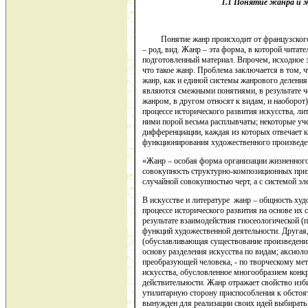
1.1 Понятие жанра и
Понятие жанр происходит от французского сл
– род, вид. Жанр – эта форма, в которой читат
подготовленный материал. Впрочем, исходное з
что такое жанр. Проблема заключается в том, 
жанр, как и единой системы жанрового деления.
являются смежными понятиями, в результате че
жанром, в другом относят к видам, и наоборот)
процессе исторического развития искусства, л
ними порой весьма расплывчаты; некоторые уч
дифференциации, каждая из которых отвечает к
функционирования художественного произведе
«Жанр – особая форма организации жизненног
совокупность структурно-композиционных приз
случайной совокупностью черт, а с системой 
В искусстве и литературе жанр – общность ху
процессе исторического развития на основе их
результате взаимодействия гносеологической (
функций художественной деятельности. Другая,
(обуславливающая существование произведений
основу разделения искусства по видам; аксиоло
преобразующей человека, - по творческому мет
искусства, обусловленное многообразием конк
действительности. Жанр отражает свойство изб
утилитарную сторону приспособления к обстоят
вынужден для реализации своих идей выбирать 