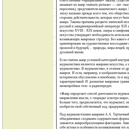
ответственные «официальные» заказы, существ
называет их жанр «minoris picturae» — лат. «ма
поросенок), представители комического жанра.
эпоху вызвано прежде всего тем, что обществе
сторонах действительности, которые могут бы
жанра. Таковы причины расцвета эпической песн
русской и западноевропейской литературе XIX 
искусстве XVIII - XIX веков, оперы и симфони
искусства утверждает необходимость использо
возникающих жанровых структур. Без какого-ли
ориентировано на художественное воссоздание 
прошлой и будущей, - природы, мира вещей, пр
духовной жизни.
Если считать жанр условной категорией внутр
журналистики являются жанрами искусства, а з
журналистике. В журналистике, в отличие от д
жанров. И если, например, в изобразительном
исторически обусловлено и неизбежно, то в жу
характеристикой. И размытые жанровые грани
низкопробных теле- и радиопередач.
«Жанр определяет способ деятельности журнали
направлении мысли, о «порядке осмотра мира»,
Больше того, предполагается, что журналист, з
изобрести свой собственный ход, придерживая
Под журналистскими жанрами А.А. Тертычный 
объединенных сходными содержательно-формал
зываются жанрообразующими факторами. Знание
себе истоки и особенности возникновения тех и