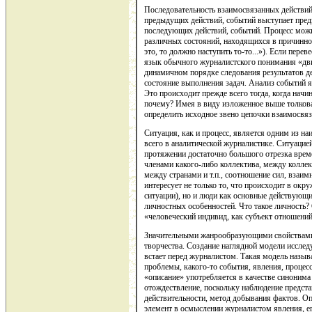
Последовательность взаи­мосвязанных действий 
предыдущих действий, событий выступает пред
последующих действий, событий. Процесс можн
различных состояний, на­ходящихся в причинно-с
это, то должно наступить то-то...»). Если перев
язык обычного журналист­ского понимания «дви
динамичном порядке следования результатов де
состояние выполнения задач. Анализ событий я
Это происходит прежде всего тогда, когда начи
почему? Имея в виду изло­женное выше толкова
определить исходное звено цепочки взаимосвя
Ситуация, как и процесс, является одним из н
всего в аналитической журналис­тике. Ситуаци
протяжении достаточно большого отрезка врем
членами какого-либо коллектива, меж­ду колл
между стра­нами и т.п., соотношение сил, взаи
интересует не только то, что происходит в окр
ситуации), но и люди как основные действующи
личностных особенностей. Что такое личность?
«человеческий ин­дивид, как субъект отношений
Значительными жанрообразующими свойствами 
творчества. Создание наглядной модели исслед
встает перед журналистом. Такая модель назы
проблемы, како­го-то события, явления, процес
«описание» употребляется в качестве синоним
отождествление, по­скольку наблюдение предста
действительности, метод добывания фактов. Оп
элемент в осмыслении журна­листом явления, е