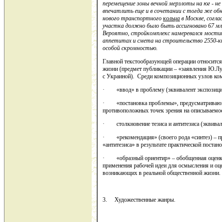
перемещение зоны вечной мерзлоты на юг - 
впечатлить еще и в сочетании с тогда же о
нового транспортного
кольца
в Москве, согл
участка должно было быть ассигновано 67 млрд
Вероятно, стройкомплекс намеревался мости
аппетитах и смета на строительство 2550-ки
особой скромностью.
Главной текстообразующей операции относитс
жизни (предмет публикации – «заявления Ю.Л
с Украиной). Среди композиционных узлов ко
· «ввод» в проблему (эквивалент экспозици
· «постановка проблемы», предусматривающа
противоположных точек зрения на описываемое
· столкновение тезиса и антитезиса (эквивал
· «рекомендация» (своего рода «синтез) – пр
«антитезиса» в результате практической постан
· «образный ориентир» – обобщенная оценка
применения рабочей идеи для осмысления и оц
возникающих в реальной общественной жизни.
3. Художественные жанры.