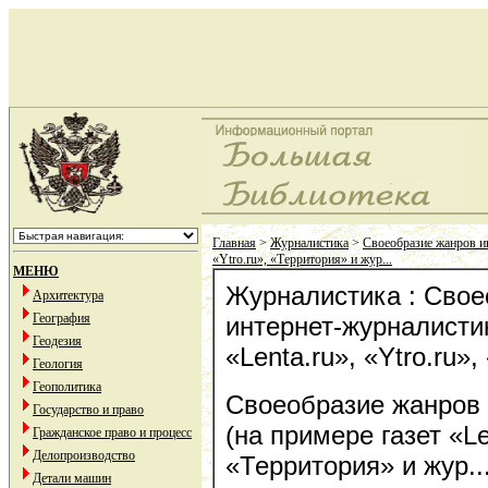
Главная
>
Журналистика
>
Своеобразие жанров ин
«Ytro.ru», «Территория» и жур...
МЕНЮ
Журналистика : Свое
Архитектура
География
интернет-журналистик
Геодезия
«Lenta.ru», «Ytro.ru»
Геология
Геополитика
Своеобразие жанров 
Государство и право
(на примере газет «Len
Гражданское право и процесс
Делопроизводство
«Территория» и жур..
Детали машин