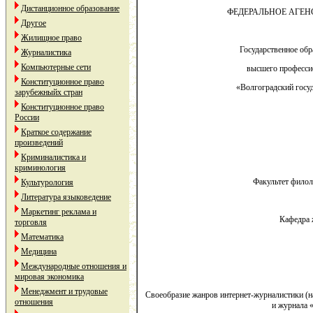
Дистанционное образование
ФЕДЕРАЛЬНОЕ АГЕН
Другое
Жилищное право
Государственное обр
Журналистика
Компьютерные сети
высшего професси
Конституционное право
«Волгоградский госу
зарубежныйх стран
Конституционное право
России
Краткое содержание
произведений
Криминалистика и
криминология
Факультет филол
Культурология
Литература языковедение
Маркетинг реклама и
Кафедра 
торговля
Математика
Медицина
Международные отношения и
мировая экономика
Менеджмент и трудовые
Своеобразие жанров интернет-журналистики (на 
отношения
и журнала «