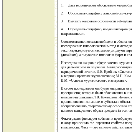
1. Дать теоретическое обоснование жанрообр
2. Обосновать специфику жанровой структуры
3. Выявить жанровые особенности веб-публи
4. Определить специфику подачи информации 
направленности.
Соответственно поставленной цели и обознач
исследования: типологический метод и метод ко
текст характеризуется как минимум двумя пар
(дизайном), а выражение типологии форм и явл
Исследования жанров в сфере газетно-журналь
для дальнейшего их изучения. Были рассмотр
периодической печати»; Л.Е. Кройчик «Систе
в теории и практике журналистики»; М.Н. Ки
В.М. «Основы журналистского мастерства».
В своем исследовании мы будем опираться на 
пространстве, которые были обоснованны в кни
интернет-публикаций Л.В. Кохановой. Именно
проникновения познающего субъекта в объект: 
абстрагированию, теоретическому освоению его
полного конкретного образа предмета (в том чи
Фактография фиксирует события и преобразует и
и когда произошло, т.е. отража­ют свойства пред
вительности. Факт — это явление действительн