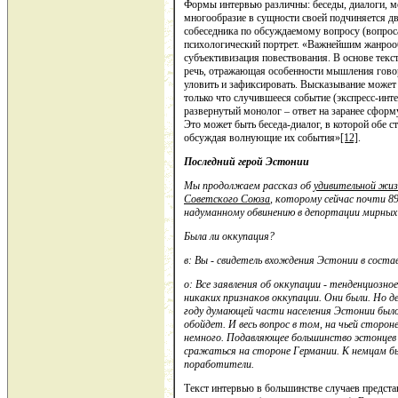
Формы интервью различны: беседы, диалоги, мо
многообразие в сущности своей подчиняется д
собеседника по обсуждаемому вопросу (вопросам
психологический портрет. «Важнейшим жанро
субъективизация повествования. В основе текс
речь, отражающая особенности мышления гово
уловить и зафиксировать. Высказывание может
только что случившееся событие (экспресс-инт
развернутый монолог – ответ на заранее сформ
Это может быть беседа-диалог, в которой обе
обсуждая волнующие их события»
[12]
.
Последний герой Эстонии
Мы продолжаем рассказ об
удивительной жиз
Советского Союза
, которому сейчас почти 8
надуманному обвинению в депортации мирных
Была ли оккупация?
в: Вы - свидетель вхождения Эстонии в сост
о: Все заявления об оккупации - тенденциозно
никаких признаков оккупации. Они были. Но дел
году думающей части населения Эстонии было
обойдет. И весь вопрос в том, на чьей стор
немного. Подавляющее большинство эстонцев 
сражаться на стороне Германии. К немцам б
поработители.
Текст интервью в большинстве случаев предст