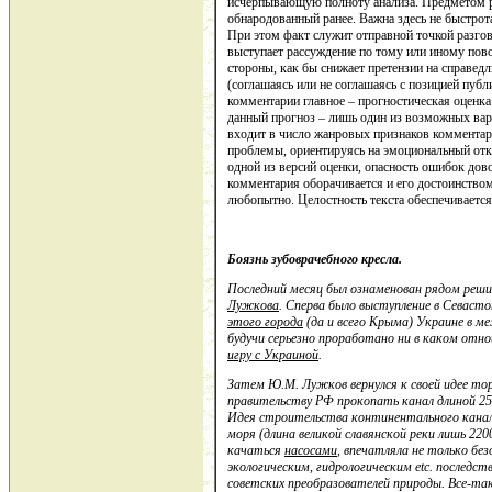
исчерпывающую полноту анализа. Предметом ра
обнародованный ранее. Важна здесь не быстрота
При этом факт служит отправной точкой разго
выступает рассуждение по тому или иному пово
стороны, как бы снижает претензии на справедли
(соглашаясь или не соглашаясь с позицией пуб
комментарии главное – прогностическая оценка
данный прогноз – лишь один из возможных ва
входит в число жанровых признаков комментари
проблемы, ориентируясь на эмоциональный откл
одной из версий оценки, опасность ошибок дово
комментария оборачивается и его достоинством
любопытно. Целостность текста обеспечивается
Боязнь зубоврачебного кресла.
Последний месяц был ознаменован рядом реши
Лужкова
. Сперва было выступление в Севаст
этого города
(да и всего Крыма) Украине в м
будучи серьезно проработано ни в каком отн
игру с Украиной
.
Затем Ю.М. Лужков вернулся к своей идее тор
правительству РФ прокопать канал длиной 2
Идея строительства континентального канала,
моря (длина великой славянской реки лишь 220
качаться
насосами
, впечатляла не только б
экологическим, гидрологическим etc. последст
советских преобразователей природы. Все-т