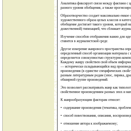
Аналитика фиксирует связи между фактами с ц
разного уровня обобщения, а также прогнозир
Образотворчество создает максимально емкое 
художественного образа целых классов и катего
обобщение достигает такого уровня, который н
дожественной) типизацией, что сближает журнал
Изучение способов отображения важно для иде
ставится в журналистской среде.
Другое измерение жанрового пространства опре
определенный способ организации материала с
определяется совокупностью структурно-композ
Каждому жанру свойствен свой объем информат
— исторически склады­вающийся вид произведе
произведения (в единстве специфических свой
разным литературным родам (эпос, лирика, др
обширной группе произведений.
Это позволяет рассматривать жанр как типолог
свойственное произведениям разных эпох и нап
К жанрообразующим факторам относят:
• содержание произведения (тематика, проблем
• способ повествования, описания, воспроизвед
• отношение автора к изображаемому;