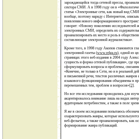
зарождающейся тогда сетевой прессы, проанал
сектора СМИ. А в 1998 году он в «Филологиче
статья «Электронные сети, как новый вид СМИ
вообще, поэтому наряду с Интернетом, описыва
появлении нового информационного пространст
говорит: «Новому поколению исследователей ж
электронных СМИ, определить их содержательн
проанализировать их место и роль в обществен
составляющие электронной журналистики».
Кроме того, в 1998 году Акопов становится гл
электронной газеты (
www.relga.ru
), одной из ц
страницах этого веб-издания в 2004 году Алек
сущность и форма сетевой публикации», где пр
сформулировать вопросы и проблемы, связанны
«Конечно, не только в Сети, но и в реальной д
и письменной речи, текстов различных жанров 
языкового функционирования объединены в пр
перемешенных тем, проблем и вопросов»
[2]
.
Но все эти исследования проводились для изуче
акцентировалось внимание лишь на видах интер
аудиторным потребностям, а также в поле зрен
Я же в своем исследовании попытаюсь обознач
охарактеризовать жанры, которые используются 
веб-фельетон, а также проанализировать, как 
формирование жанра публикаций.