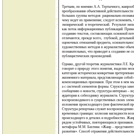
Третьим, по мнению А.А. Тертычного, жанроо
преобразования объективной действительности
больших группы методов: рационально-познава
чему ведет их применение, следует вспомнить,
эмпирический и теоретический. Результат эмпи
как поток информационных публикаций. Примен
созданию текстов, состав­ляющих основной пот
отличаются, прежде всего, глубокой, детально
оценочных отношений предмета, основательнос
художественных методов в журналистике обычн
познавательных, что приводит к созданию не со
публицистических произведений.
Однако, другой теоретик журналистики Л.Е. 
говорит о природу этого понятия, выделяя неск
категория исторически конкретная претерпева
жизненного материала, представляющая собой 
композиционных признаков. При этом в нем мы
а с системой элементов формы. Структура заме
сообщению о новости, структура интервью – в
аудитории к собеседнику журналиста. Структур
воспроизводимого в существенных своих элем
изложения происходящего (вне фактической пр
Структура репортажа служит воспроизведению 
временных границах: иллюзия наглядности воз
происходящего в деталях и подробностях. Жанр
рядом устойчивых, повторяющихся признаков. 
метафоры М.М. Бахтина: «Жанр – представител
развития». Способ отражения действительности