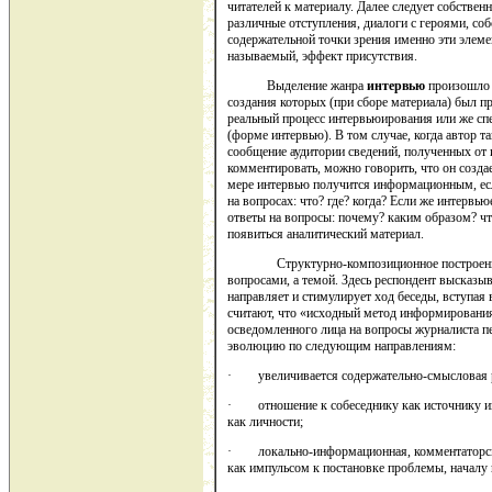
читателей к материалу. Далее следует собствен
различные отступления, диалоги с героями, соб
содержательной точки зрения именно эти элеме
называемый, эффект присутствия.
Выделение жанра
интервью
произошло в
создания которых (при сборе материала) был п
реальный процесс интервьюирования или же сп
(форме интервью). В том случае, когда автор т
сообщение аудитории сведений, полученных от 
комментировать, можно говорить, что он созд
мере интервью получится информационным, если
на вопросах: что? где? когда? Если же интервь
ответы на вопросы: почему? каким образом? что 
появиться аналитический материал.
Структурно-композиционное построение ин
вопросами, а темой. Здесь респондент высказ
направляет и стимулирует ход беседы, вступая 
считают, что «исходный метод информирования
осведомленного лица на вопросы журналиста п
эволюцию по следующим направлениям:
· увеличивается содержательно-смысловая ро
· отношение к собеседнику как источнику ин
как личности;
· локально-информационная, комментаторска
как импульсом к постановке проблемы, началу