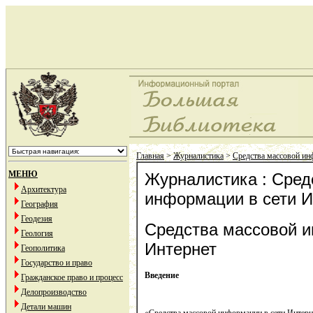
Главная
>
Журналистика
>
Средства массовой ин
МЕНЮ
Журналистика : Сред
Архитектура
информации в сети И
География
Геодезия
Средства массовой и
Геология
Интернет
Геополитика
Государство и право
Введение
Гражданское право и процесс
Делопроизводство
Детали машин