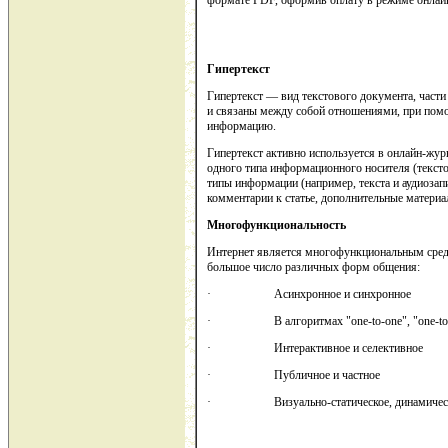
формате PDF, оформив оплату в режиме онлай
Гипертекст
Гипертекст — вид текстового документа, части
и связаны между собой отношениями, при по
информацию.
Гипертекст активно используется в онлайн-жур
одного типа информационного носителя (текст
типы информации (например, текста и аудиозапи
комментарии к статье, дополнительные материа
Многофункциональность
Интернет является многофункциональным сред
большое число различных форм общения:
· Асинхронное и синхронное
· В алгоритмах "one-to-one", "one-to-m
· Интерактивное и селективное
· Публичное и частное
· Визуально-статическое, динамическо