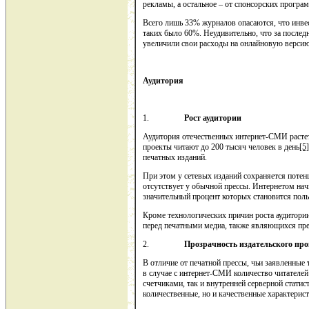
рекламы, а остальное – от спонсорских програ
Всего лишь 33% журналов опасаются, что инвест
таких было 60%. Неудивительно, что за послед
увеличили свои расходы на онлайновую версию,
Аудитория
1.
Рост аудитории
Аудитория отечественных интернет-СМИ расте
проекты читают до 200 тысяч человек в день
[5]
печатных изданий.
При этом у сетевых изданий сохраняется потен
отсутствует у обычной прессы. Интернетом нач
значительный процент которых становится поль
Кроме технологических причин роста аудитор
перед печатными медиа, также являющихся пре
2.
Прозрачность издательского про
В отличие от печатной прессы, чьи заявленные 
в случае с интернет-СМИ количество читателе
счетчиками, так и внутренней серверной статис
количественные, но и качественные характерист