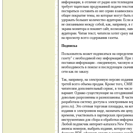
информации, в отличие от радио или телевиде
требует тщательно продуманной подачи тексто
постараться составить из нее серию взаимосвяз
общее покрытие темы, но которые могут быть 
удержать большее количество аудитории. Если
не связанными между собой, как, например, в га
экрана монитора и покинет сайт, возможно, на
аудитории. Читая текст, читатели хотят сразу
на просмотр всего содержания газеты.
Подписка
Пользователь может подписаться на определенн
газету" с необходимой ему информацией. При 
поставки информации - ежедневную, часовую и
необходимость в поиске и последующем скачив
сети как по заказу.
Так, например, на электронную версию издани
третей всего объема продаж. Кроме того, СМИ 
читателям дополнительный сервис, в том числе
вариант. Однако существующие на сегодняшний
довольно разрозненны и разноплановы. В частн
разработала систему доступа к электронным в
press.ru). Это сетевая торговая площадка, на 
издания в электронном виде, назначать им цен
времени, участвовать в партнерских программ
инструментами для сбора и обработки информац
Любой подписчик интернет-каталога New Pres
анонсы номеров, выбрать издание, которое ему