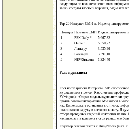
следующим по важности источником информации
за ней следуют газеты и журналы, радио и теле
Top-20 Интернет-СМИ по Индексу цитируемос
Позиция
Название СМИ
Индекс цитируемост
1
РБК Daily *
5 667,82
2
Quote.ru
5 359,77
3
Лента.ру
3 535,26
4
Газета.ру
3 391,10
5
NEWSru.com
1 324,40
Роль журналиста
Рост популярности Интернет-СМИ способствов
журналистики в целом. Как отмечает професси
Yelvington): «Старая модель журналистики пред
против ложной информации. Мы живем в мире
нас. Вы не можете остановить этот поток инфо
пользователя за руку и вести его к свету. Я 
отбора правдивых сведений и указания на них. 
как шанс взять контроль в свои руки… его бол
Редактор сетевой газеты «OhmyNews» (англ. «О