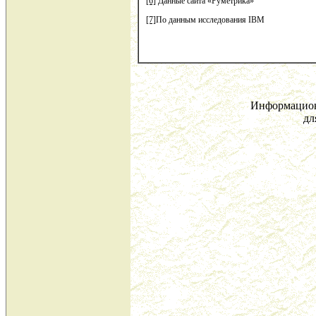
[6]
Данные сайта «Руметрика»
[7]
По данным исследования IBM
Информацион
дл