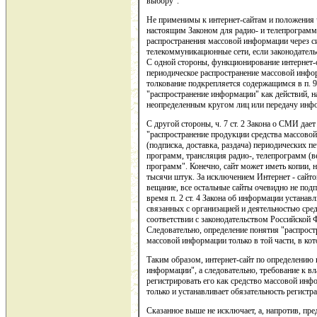
выбору".
Не применимы к интернет-сайтам и положения ч.
настоящим Законом для радио- и телепрограмм
распространения массовой информации через си
телекоммуникационные сети, если законодатель
С одной стороны, функционирование интернет-
периодическое распространение массовой инфо
толкование подкрепляется содержащимся в п. 9
"распространение информации" как действий, 
неопределенным кругом лиц или передачу инф
С другой стороны, ч. 7 ст. 2 Закона о СМИ дае
"распространение продукции средства массовой
(подписка, доставка, раздача) периодических п
программ, трансляция радио-, телепрограмм (
программ". Конечно, сайт может иметь копии, н
тысячи штук. За исключением Интернет - сайт
вещание, все остальные сайты очевидно не под
время п. 2 ст. 4 Закона об информации устанав
связанных с организацией и деятельностью сре
соответствии с законодательством Российской 
Следовательно, определение понятия "распрос
массовой информации только в той части, в ко
Таким образом, интернет-сайт по определению
информации", а следовательно, требование к вл
регистрировать его как средство массовой инф
только и устанавливает обязательность регист
Сказанное выше не исключает, а, напротив, пр