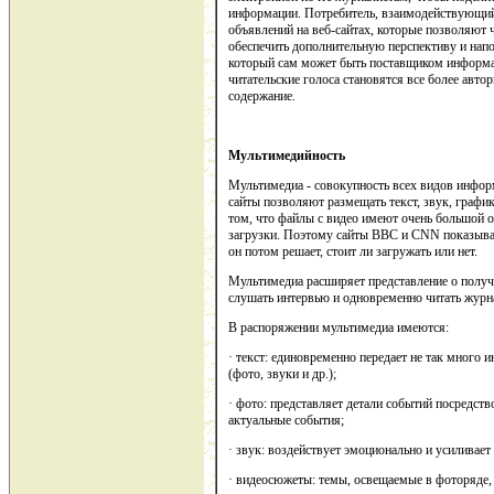
информации. Потребитель, взаимодействующий 
объявлений на веб-сайтах, которые позволяют 
обеспечить дополнительную перспективу и нап
который сам может быть поставщиком информа
читательские голоса становятся все более авт
содержание.
Мультимедийность
Мультимедиа - совокупность всех видов информ
сайты позволяют размещать текст, звук, графи
том, что файлы с видео имеют очень большой 
загрузки. Поэтому сайты BBC и CNN показываю
он потом решает, стоит ли загружать или нет.
Мультимедиа расширяет представление о полу
слушать интервью и одновременно читать журна
В распоряжении мультимедиа имеются:
· текст: единовременно передает не так много 
(фото, звуки и др.);
· фото: представляет детали событий посредств
актуальные события;
· звук: воздействует эмоционально и усиливает
· видеосюжеты: темы, освещаемые в фоторяде,