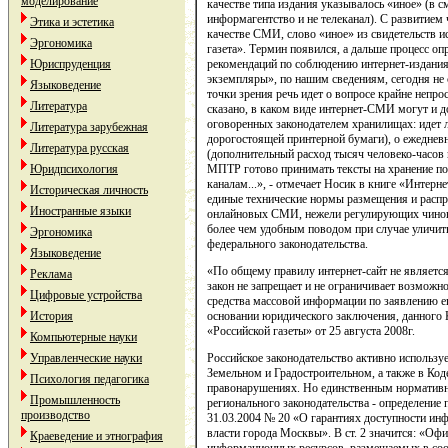
моделирование
качестве типа издания указывалось «иное» (в с
информагентство и не телеканал). С развитием 
Этика и эстетика
качестве СМИ, слово «иное» из свидетельств и
Эргономика
газета». Термин появился, а дальше процесс 
Юриспруденция
рекомендаций по соблюдению интернет-издания
экземпляры», по нашим сведениям, сегодня не 
Языковедение
точки зрения речь идет о вопросе крайне непро
Литература
сказано, в каком виде интернет-СМИ могут и 
оговоренных законодателем хранилищах: идет л
Литература зарубежная
дорогостоящей принтерной бумаги), о ежедневн
Литература русская
(дополнительный расход тысяч человеко-часов и
Юридпсихология
МПТР готово принимать тексты на хранение по
каналам...», - отмечает Носик в книге «Интер
Историческая личность
единые технические нормы размещения и расп
Иностранные языки
онлайновых СМИ, нежели регулирующих чиновни
более чем удобным поводом при случае уличи
Эргономика
федерального законодательства.
Языковедение
«По общему правилу интернет-сайт не являетс
Реклама
закон не запрещает и не ограничивает возможно
Цифровые устройства
средства массовой информации по заявлению ег
История
основании юридического заключения, данного
«Российской газеты» от 25 августа 2008г.
Компьютерные науки
Управленческие науки
Российское законодательство активно используе
Земельном и Градостроительном, а также в Ко
Психология педагогика
правонарушениях. Но единственным нормативн
Промышленность
регионального законодательства - определение 
производство
31.03.2004 № 20 «О гарантиях доступности инф
власти города Москвы». В ст. 2 значится: «Офи
Краеведение и этнография