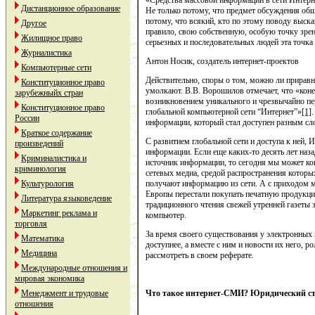
«Средства массовой информации в сети Интерн
Дистанционное образование
Не только потому, что предмет обсуждения обш
потому, что всякий, кто по этому поводу выска
Другое
правило, свою собственную, особую точку зрен
Жилищное право
серьезных и последовательных людей эта точка 
Журналистика
Антон Носик, создатель интернет-проектов
Компьютерные сети
Действительно, споры о том, можно ли прира
Конституционное право
умолкают. В.В. Ворошилов отмечает, что «коне
зарубежныйх стран
возникновением уникального и чрезвычайно пе
Конституционное право
глобальной компьютерной сети “Интернет”»
[1]
России
информации, который стал доступен разным сл
Краткое содержание
С развитием глобальной сети и доступа к ней, 
произведений
информации. Если еще каких-то десять лет наз
Криминалистика и
источник информации, то сегодня мы может ко
криминология
сетевых медиа, средой распространения котор
Культурология
получают информацию из сети. А с приходом м
Европы перестали покупать печатную продукци
Литература языковедение
традиционного чтения свежей утренней газеты 
Маркетинг реклама и
компьютер.
торговля
За время своего существования у электронных 
Математика
доступнее, а вместе с ним и новости их него, р
Медицина
рассмотреть в своем реферате.
Международные отношения и
мировая экономика
Менеджмент и трудовые
Что такое
интернет-СМИ? Юридический ст
отношения