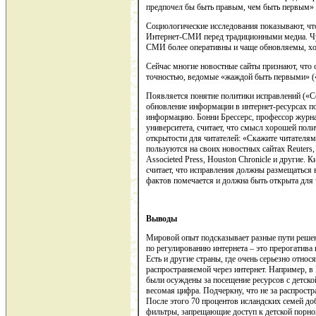
предпочел бы быть правым, чем быть первым» («I 
Социологические исследования показывают, что
Интернет-СМИ перед традиционными медиа. Чут
СМИ более оперативны и чаще обновляемы, хот
Сейчас многие новостные сайты признают, что
точностью, ведомые «жаждой быть первыми» («Thi
Появляется понятие политики исправлений («Cor
обновление информации в интернет-ресурсах по
информацию. Бонни Брессерс, профессор журна
университета, считает, что смысл хорошей пол
открытости для читателей: «Скажите читателям 
пользуются на своих новостных сайтах Reuters, 
Associeted Press, Houston Chronicle и другие
считает, что исправления должны размещаться 
фактов помечается и должна быть открыта для 
Выводы
Мировой опыт подсказывает разные пути решен
по регулированию интернета – это прерогатива 
Есть и другие страны, где очень серьезно отно
распространяемой через интернет. Например, в
были осуждены за посещение ресурсов с детско
весомая цифра. Подчеркну, что не за распростр
После этого 70 процентов исландских семей до
фильтры, запрещающие доступ к детской порно