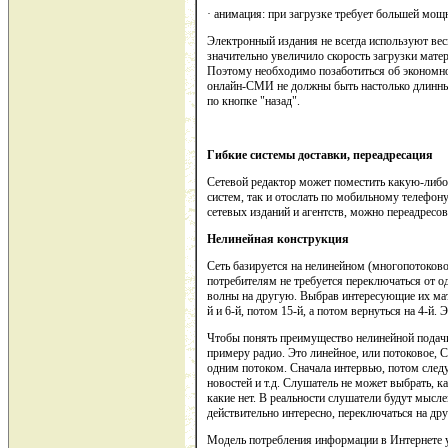
· анимация: при загрузке требует большей мощн
Электронный издания не всегда используют вес
значительно увеличило скорость загрузки мат
Поэтому необходимо позаботиться об экономном
онлайн-СМИ не должны быть настолько длинны
по кнопке "назад".
Гибкие системы доставки, переадресация
Сетевой редактор может поместить какую-либо
систем, так и отослать по мобильному телефон
сетевых изданий и агентств, можно переадресо
Нелинейная конструкция
Сеть базируется на нелинейном (многопотоков
потребителям не требуется переключаться от од
волны на другую. Выбрав интересующие их мате
й и 6-й, потом 15-й, а потом вернуться на 4-й. 
Чтобы понять преимущество нелинейной подач
примеру радио. Это линейное, или потоковое,
одним потоком. Сначала интервью, потом следу
новостей и т.д. Слушатель не может выбрать, к
какие нет. В реальности слушатели будут мысле
действительно интересно, переключаться на др
Модель потребления информации в Интернете у