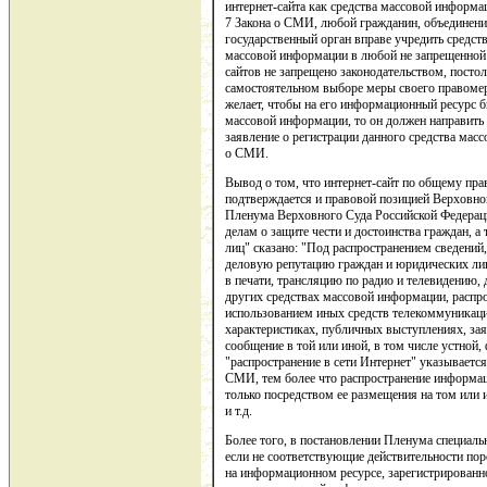
интернет-сайта как средства массовой информац
7 Закона о СМИ, любой гражданин, объединение
государственный орган вправе учредить средс
массовой информации в любой не запрещенной 
сайтов не запрещено законодательством, посто
самостоятельном выборе меры своего правомерн
желает, чтобы на его информационный ресурс 
массовой информации, то он должен направить
заявление о регистрации данного средства масс
о СМИ.
Вывод о том, что интернет-сайт по общему пра
подтверждается и правовой позицией Верховно
Пленума Верховного Суда Российской Федераци
делам о защите чести и достоинства граждан, 
лиц" сказано: "Под распространением сведений
деловую репутацию граждан и юридических лиц
в печати, трансляцию по радио и телевидению
других средствах массовой информации, распрос
использованием иных средств телекоммуникаци
характеристиках, публичных выступлениях, за
сообщение в той или иной, в том числе устной
"распространение в сети Интернет" указывается
СМИ, тем более что распространение информац
только посредством ее размещения на том или 
и т.д.
Более того, в постановлении Пленума специальн
если не соответствующие действительности по
на информационном ресурсе, зарегистрированн