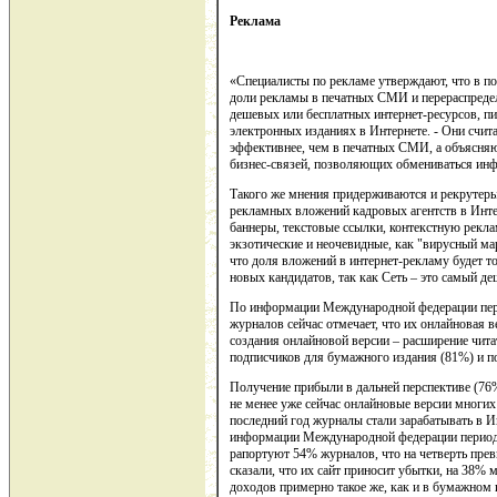
Реклама
«Специалисты по рекламе утверждают, что в п
доли рекламы в печатных СМИ и перераспреде
дешевых или бесплатных интернет-ресурсов, 
электронных изданиях в Интернете. - Они счит
эффективнее, чем в печатных СМИ, а объясняют
бизнес-связей, позволяющих обмениваться инф
Такого же мнения придерживаются и рекрутеры
рекламных вложений кадровых агентств в Инте
баннеры, текстовые ссылки, контекстную рекл
экзотические и неочевидные, как "вирусный ма
что доля вложений в интернет-рекламу будет т
новых кандидатов, так как Сеть – это самый д
По информации Международной федерации пер
журналов сейчас отмечает, что их онлайновая 
создания онлайновой версии – расширение чита
подписчиков для бумажного издания (81%) и по
Получение прибыли в дальней перспективе (76%
не менее уже сейчас онлайновые версии многих
последний год журналы стали зарабатывать в И
информации Международной федерации периодич
рапортуют 54% журналов, что на четверть пре
сказали, что их сайт приносит убытки, на 38%
доходов примерно такое же, как и в бумажном 