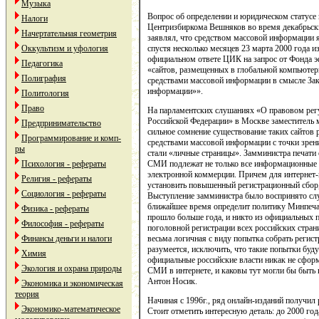
Музыка
Вопрос об определении и юридическом статусе
Налоги
Центризбиркома Вешняков во время декабрьск
Начертательная геометрия
заявлял, что средством массовой информации я
Оккультизм и уфология
спустя несколько месяцев 23 марта 2000 года 
официальном ответе ЦИК на запрос от Фонда э
Педагогика
«сайтов, размещенных в глобальной компьютер
Полиграфия
средствами массовой информации в смысле Зак
информации»».
Политология
Право
На парламентских слушаниях «О правовом регу
Российской Федерации» в Москве заместитель 
Предпринимательство
сильное сомнение существование таких сайтов р
Программирование и комп-
средствами массовой информации с точки зрен
ры
стали «личные страницы». Замминистра печати 
Психология - рефераты
СМИ подлежат не только все информационные с
электронной коммерции. Причем для интернет-
Религия - рефераты
установить повышенный регистрационный сбор
Социология - рефераты
Выступление замминистра было воспринято слу
ближайшее время определит политику Минпечат
Физика - рефераты
прошло больше года, и никто из официальных 
Философия - рефераты
поголовной регистрации всех российских стран
Финансы деньги и налоги
весьма логичная с виду попытка собрать регис
разумеется, исключить, что такие попытки буд
Химия
официальные российские власти никак не сформ
Экология и охрана природы
СМИ в интернете, и каковы тут могли бы быть
Антон Носик.
Экономика и экономическая
теория
Начиная с 1996г., ряд онлайн-изданий получи
Экономико-математическое
Стоит отметить интересную деталь: до 2000 го