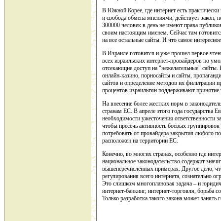
В Южной Корее, где интернет есть практически 
и свобода обмена мнениями, действует закон, 
300000 человек в день не имеют права публико
своим настоящим именем. Сейчас там готовится
на все остальные сайты. И что самое интересно
В Израиле готовится и уже прошел первое чтени
всех израильских интернет-провайдеров по ум
отсекающие доступ на "нежелательные" сайты. К
онлайн-казино, порносайты и сайты, пропаганд
сайтов и определение методов их фильтрации п
процентов израильтян поддерживают принятие т
На внесение более жестких норм в законодател
странам ЕС. В апреле этого года государства 
необходимости ужесточения ответственности за
чтобы пресечь активность боевых группировок 
потребовать от провайдера закрытия любого по
расположен на территории ЕС.
Конечно, во многих странах, особенно где инт
национальное законодательство содержит знач
вышеперечисленных примерах. Другое дело, что
регулирования всего интернета, сознательно о
Это слишком многоплановая задача – и юридич
интернет-банкинг, интернет-торговля, борьба со
Только разработка такого закона может занять 