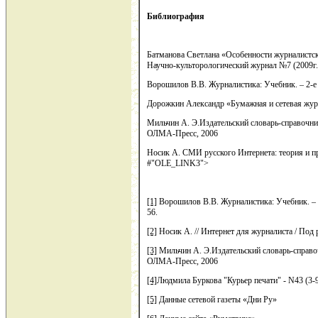
Библиография
Батманова Светлана «Особенности журналистск
Научно-культорологический журнал №7 (2009г.
Ворошилов В.В. Журналистика: Учебник. – 2-е 
Дорожкин Александр «Бумажная и сетевая журн
Мильчин А. Э.Издательский словарь-справочник
ОЛМА-Пресс, 2006
Носик А. СМИ русского Интернета: теория и пра
#"OLE_LINK3">
[1]
Ворошилов В.В. Журналистика: Учебник. – 2
56.
[2]
Носик А. // Интернет для журналиста / Под р
[3]
Мильчин А. Э.Издательский словарь-справоч
ОЛМА-Пресс, 2006
[4]
Людмила Буркова "Курьер печати" - N43 (3-
[5]
Данные сетевой газеты «Дни Ру»