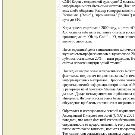
СМИ Кореи с ежедневной аудиторией 2 миллион
информации могут быть сами читатели. Для ни
всех слоёв общества. Размер гонорара зависит 
"основная" ("basic"), "премиальная" ("bonus") и
нуля до $16.
Когда проект стартовал в 2000 году, в штате 
Хо поставил себе цель заставить читателя воск
производная от "Oh my God!" – "О, мои новости
какие-то любители.
На сегодняшний день вышеназванное количеств
журналистов-профессионалов выдают около 200
публика, оставшиеся 20% — штат редакции. Н
сайтом новостей внутри одной страны".
Последнее направление интерактивности может
факт также поднимает вопрос, связанный с точ
информационных материалов. Проблема соотно
предоставляемой информации остро встала в199
у репортера из «Ньюсвик» Майкла Айзикова св
данных, Драдж незамедлительно опубликовал ф
Интернете. Журналистская этика была грубо н
обсуждение проблемы соотношения оперативно
Обратимся к исследованиям сетевой журналист
Ассоциацией Интернет-новостей (ONA) в 2001-2
поведали, что они в большей степени беспокоят
оперативность ее предоставления. К тому же о
пятое место после точности, полноты предоста
Тем самым они согласились с главным редакто