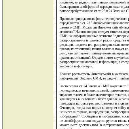
изданием, ни радио-, теле-, видеопрограммой,
быть признан иной формой периодического рас
вопрос требует анализа ст.ст. 23 и 24 Закона о
Правовая природа иных форм периодического 
определяется в ст. 23 "Информационные агентс
Закона о СМИ. Может ли Интернет-сайт облад
агентства? На этот вопрос следует ответить отри
СМИ на информационные агентства "одновремен
распространителя и правовой режим средства 
редакции, издателя или распространителя может
правовых отношений, каким только и может яв
дело, что сайт может принадлежать информацио
правовых отношений. Однако в этом случае сам
распространения массовой информации, а следо
массовой информации.
Если же рассмотреть Интернет-сайт в контексте
информации" Закона о СМИ, то следует прийт
Часть первая ст. 24 Закона о СМИ закрепляет:
периодических печатных изданий, применяются
тиражом тысяча и более экземпляров текстов,
хранящихся в их банках и базах данных, а рав
продукция которых распространяется в виде пе
Очевидно, что данная норма к интернет-сайту н
не имеет ни тиража, ни продукции, распростра
изображений". Сообщения и изображения, сост
печатной формы: они визуализируются только 
может иметь доступ к ним "в интерактивном р