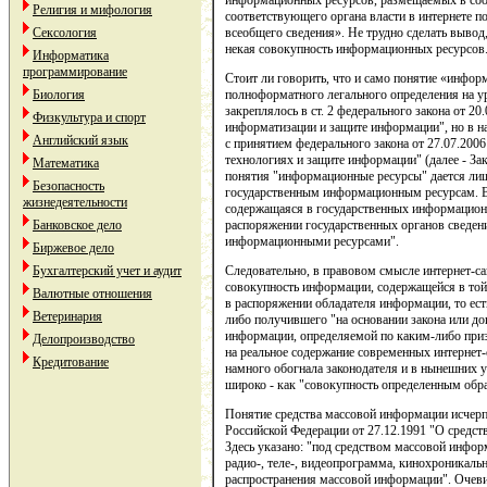
информационных ресурсов, размещаемых в соо
Религия и мифология
соответствующего органа власти в интернете п
Сексология
всеобщего сведения». Не трудно сделать вывод,
некая совокупность информационных ресурсов
Информатика
программирование
Стоит ли говорить, что и само понятие «инфор
Биология
полноформатного легального определения на ур
закреплялось в ст. 2 федерального закона от 
Физкультура и спорт
информатизации и защите информации", но в на
Английский язык
с принятием федерального закона от 27.07.2
технологиях и защите информации" (далее - За
Математика
понятия "информационные ресурсы" дается лиш
Безопасность
государственным информационным ресурсам. В 
жизнедеятельности
содержащаяся в государственных информацион
Банковское дело
распоряжении государственных органов сведе
информационными ресурсами".
Биржевое дело
Бухгалтерский учет и аудит
Следовательно, в правовом смысле интернет-с
совокупность информации, содержащейся в то
Валютные отношения
в распоряжении обладателя информации, то ес
Ветеринария
либо получившего "на основании закона или до
информации, определяемой по каким-либо призн
Делопроизводство
на реальное содержание современных интернет-
Кредитование
намного обогнала законодателя и в нынешних у
широко - как "совокупность определенным об
Понятие средства массовой информации исчерп
Российской Федерации от 27.12.1991 "О средст
Здесь указано: "под средством массовой инфор
радио-, теле-, видеопрограмма, кинохроникаль
распространения массовой информации". Очеви