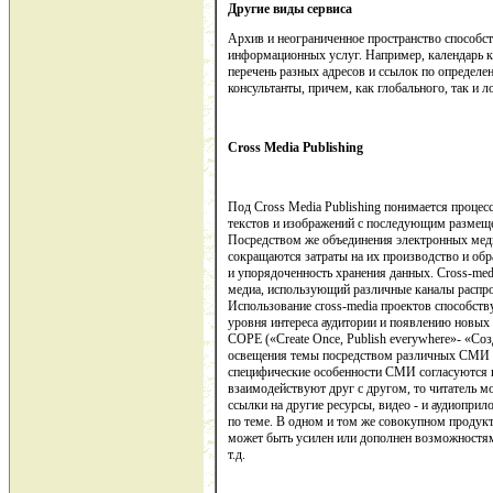
Другие виды сервиса
Архив и неограниченное пространство способс
информационных услуг. Например, календарь к
перечень разных адресов и ссылок по определе
консультанты, причем, как глобального, так и 
Cross Media Publishing
Под Cross Media Publishing понимается процес
текстов и изображений с последующим размеще
Посредством же объединения электронных мед
сокращаются затраты на их производство и обр
и упорядоченность хранения данных. Cross-me
медиа, использующий различные каналы распр
Использование cross-media проектов способс
уровня интереса аудитории и появлению новых
COPE («Create Once, Publish everywhere»- «Соз
освещения темы посредством различных СМИ опр
специфические особенности СМИ согласуются и
взаимодействуют друг с другом, то читатель мо
ссылки на другие ресурсы, видео - и аудиопри
по теме. В одном и том же совокупном продук
может быть усилен или дополнен возможностями
т.д.