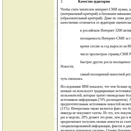
3.
Качество аудитории
Чтобы стать читателем интернет-СМИ нужно, 
(материальный критерий) и базовыми навыками
(образовательный критерий). Даже по этим дв
качественно отличается от аудитории значитель
· в российском Интернет 3200 акти
· посещаемость Интернет-СМИ за год вы
· время сессии за год выросло на 86 п
· число просмотров страниц СМИ Рунета 
· быстрее других росла посещаемость го
Новости;
· самый посещаемый новостной ресурс - 
чуть снизилась.
Исследование IBM показало, что чем больше вр
меньше он использует традиционные источники
пользователей, которые тратят еженедельно бо
источником информации (74% респондентов). А дл
предпочтительным источником новостей являет
(11%). Интересным также является факт, что бо
никогда не покупают газеты. Из тех, кто покупа
раз в неделю, 20% делают это реже, чем раз в
предпочитают получать свежие новости из газе
специализированной информации, фактов и данн
являются поисковые системы. Однако бумажны