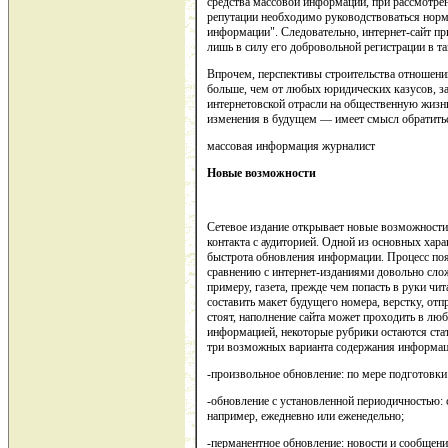
средства массовой информации, при рассмотрен
репутации необходимо руководствоваться нор
информации". Следовательно, интернет-сайт пр
лишь в силу его добровольной регистрации в та
Впрочем, перспективы строительства отношен
больше, чем от любых юридических казусов, за
интернетовской отрасли на общественную жизнь
изменения в будущем — имеет смысл обратитьс
массовая информация журналист
Новые возможности
Сетевое издание открывает новые возможности
контакта с аудиторией. Одной из основных хар
быстрота обновления информации. Процесс п
сравнению с интернет-изданиями довольно слож
примеру, газета, прежде чем попасть в руки чи
составить макет будущего номера, верстку, от
стоят, наполнение сайта может проходить в лю
информацией, некоторые рубрики остаются ста
три возможных варианта содержания информац
-произвольное обновление: по мере подготовки
-обновление с установленной периодичностью: 
например, ежедневно или еженедельно;
-перманентное обновление: новости и сообщени