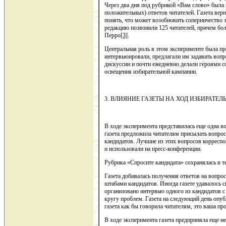
Через два дня под рубрикой «Вам слово» была
положительных) ответов читателей. Газета верн
понять, что может возобновить соперничество з
редакцию позвонили 125 читателей, причем бо
Перро
[3]
.
Центральная роль в этом эксперименте была пр
интервьюировали, предлагали им задавать воп
дискуссии и почти ежедневно делали героями с
освещения избирательной кампании.
3. ВЛИЯНИЕ ГАЗЕТЫ НА ХОД ИЗБИРАТ
В ходе эксперимента представилась еще одна в
газета предложила читателям присылать вопрос
кандидатов. Лучшие из этих вопросов корресп
и использовали на пресс-конференции.
Рубрика «Спросите кандидата» сохранялась в т
Газета добивалась получения ответов на вопро
штабами кандидатов. Иногда газете удавалось 
организовано интервью одного из кандидатов 
кругу проблем. Газета на следующий день опу
газета как бы говорила читателям, это ваша пр
В ходе эксперимента газета предприняла еще не