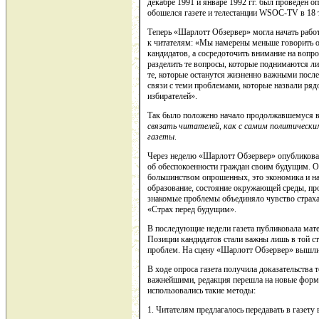
декабре 1991 и январе 1992 гг. был проведен о
обошелся газете и телестанции WSOC-TV в 18 т
Теперь «Шарлотт Обзервер» могла начать работ
к читателям: «Мы намерены меньше говорить о
кандидатов, а сосредоточить внимание на воп
разделить те вопросы, которые поднимаются ли
те, которые останутся жизненно важными посл
связи с теми проблемами, которые назвали ряд
избирателей».
Так было положено начало продолжавшемуся в 
связать читателей, как с самим политическим
газеты
.
Через неделю «Шарлотт Обзервер» опубликовал
об обеспокоенности граждан своим будущим. 
большинством опрошенных, это экономика и нал
образование, состояние окружающей среды, про
знакомые проблемы объединяло чувство страха.
«Страх перед будущим».
В последующие недели газета публиковала мат
Позиции кандидатов стали важны лишь в той ст
проблем. На сцену «Шарлотт Обзервер» вышли
В ходе опроса газета получила доказательства
важнейшими, редакция перешла на новые формы
использовались такие методы:
1. Читателям предлагалось передавать в газету