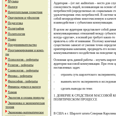
Музыка
Аудитория – (от лат. аuditorium – место для с
Налоги
совокупность людей, возникающая на основе 
потребностей (определяемых их социальным ста
Начертательная геометрия
удовлетворения этих потребностей. В системе 
Оккультизм и уфология
собой неопределённо многочисленную и качес
взаимодействие с субъектами коммуникации.
Педагогика
Полиграфия
В целом же аудитория представляет собой дин
коммуникационных отношений между субъекто
Политология
всегда «другая», и всякий раз требует каких-
Право
привлечь к себе её внимание. Поэтому конеч
Предпринимательство
существенно зависит от умения точно определит
ориентирована кампания, предвидеть его возм
Программирование и комп-
коммуникативного воздействия на поведение пр
ры
Психология - рефераты
Основная цель данной работы – изучить шарлот
аудитории массовой коммуникации. При этом ц
Религия - рефераты
поставленных задач:
Социология - рефераты
- отразить суть шарлоттского эксперимента;
Физика - рефераты
Философия - рефераты
- выявить место эксперимента в исследовани
Финансы деньги и налоги
- сделать выводы по теме.
Химия
1. ДОВЕРИЕ К СРЕДСТВАМ МАССОВОЙ 
Экология и охрана природы
ПОЛИТИЧЕСКОМ ПРОЦЕССЕ
Экономика и экономическая
теория
Экономико-математическое
В США в г. Шарлотт штата Северная Каролина,