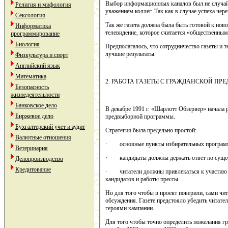
Выбор информационных каналов был не случайн
Религия и мифология
уважением коллег. Так как в случае успеха чер
Сексология
Так же газета должна была быть готовой к нов
Информатика
телевидение, которое считается «общественны
программирование
Биология
Предполагалось, что сотрудничество газеты и т
лучшие результаты.
Физкультура и спорт
Английский язык
Математика
2. РАБОТА ГАЗЕТЫ С ГРАЖДАНСКОЙ П
Безопасность
жизнедеятельности
Банковское дело
В декабре 1991 г. «Шарлотт Обзервер» начала
Биржевое дело
предвыборной программы.
Бухгалтерский учет и аудит
Стратегия была предельно простой:
Валютные отношения
· основные пункты избирательных программ д
Ветеринария
· кандидаты должны держать ответ по сущес
Делопроизводство
Кредитование
· читатели должны привлекаться к участию в
кандидатов и работы прессы.
Но для того чтобы в проект поверили, сами чи
обсуждения. Газете предстояло убедить читате
героями кампании.
Для того чтобы точно определить пожелания г