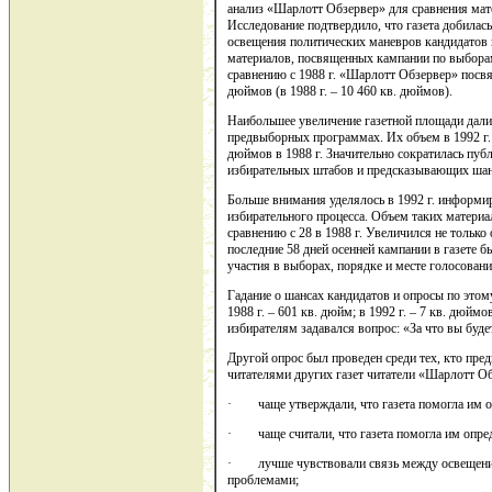
анализ «Шарлотт Обзервер» для сравнения мате
Исследование подтвердило, что газета добилась
освещения политических маневров кандидатов 
материалов, посвященных кампании по выборам
сравнению с 1988 г. «Шарлотт Обзервер» посвя
дюймов (в 1988 г. – 10 460 кв. дюймов).
Наибольшее увеличение газетной площади дал
предвыборных программах. Их объем в 1992 г. 
дюймов в 1988 г. Значительно сократилась пу
избирательных штабов и предсказывающих шан
Больше внимания уделялось в 1992 г. информир
избирательного процесса. Объем таких материал
сравнению с 28 в 1988 г. Увеличился не только
последние 58 дней осенней кампании в газете 
участия в выборах, порядке и месте голосования
Гадание о шансах кандидатов и опросы по этому
1988 г. – 601 кв. дюйм; в 1992 г. – 7 кв. дюйм
избирателям задавался вопрос: «За что вы буде
Другой опрос был проведен среди тех, кто пр
читателями других газет читатели «Шарлотт О
· чаще утверждали, что газета помогла им ощ
· чаще считали, что газета помогла им опред
· лучше чувствовали связь между освещение
проблемами;