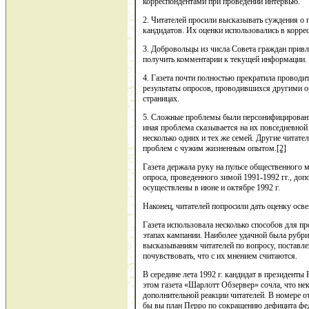
корреспондентами при проведении интервью.
2. Читателей просили высказывать суждения о
кандидатов. Их оценки использовались в корре
3. Добровольцы из числа Совета граждан привл
получить комментарии к текущей информации.
4. Газета почти полностью прекратила проводи
результаты опросов, проводившихся другими о
страницах.
5. Сложные проблемы были персонифицированы: 
иная проблема сказывается на их повседневной
несколько одних и тех же семей. Другие читате
проблем с чужим жизненным опытом.
[2]
Газета держала руку на пульсе общественного
опроса, проведенного зимой 1991-1992 гг., д
осуществлены в июне и октябре 1992 г.
Наконец, читателей попросили дать оценку ос
Газета использовала несколько способов для 
этапах кампании. Наиболее удачной была рубри
высказываниям читателей по вопросу, поставл
почувствовать, что с их мнением считаются.
В середине лета 1992 г. кандидат в президенты
этом газета «Шарлотт Обзервер» сочла, что н
дополнительной реакции читателей. В номере о
бы вы план Перро по сокращению дефицита фе