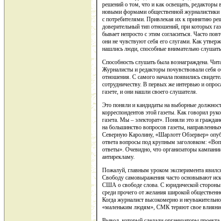
решений о том, что и как освещать, редакторы
новыми формами общественной журналистики 
с потребителями. Привлекая их к принятию ре
доверительный тип отношений, при которых газ
бывает непросто с этим согласиться. Часто пов
они не чувствуют себя его слугами. Как утвер
нашлись люди, способные внимательно слушать
Способность слушать была вознаграждена. Чит
Журналисты и редакторы почувствовали себя о
отношения. С самого начала появились свидете
сотрудничеству. В первых же интервью и опроса
газете, и они нашли своего слушателя.
Это поняли и кандидаты на выборные должност
корреспондентов этой газеты. Как говорил руко
газета. Мы – электорат». Поняли это и граждан
на большинство вопросов газеты, направленных
Северную Каролину, «Шарлотт Обзервер» опуб
ответа вопросы под крупным заголовком: «Воп
ответы». Очевидно, что организаторы кампании
антирекламу.
Пожалуй, главным уроком эксперимента явился
Свободу самовыражения часто основывают иск
США о свободе слова. С юридической стороны э
среди прочего от желания широкой общественн
Когда журналист высокомерно и неуважительно 
«маленьким людям», СМК теряют свое влияни
Вывод, который сделали организаторы проекта и