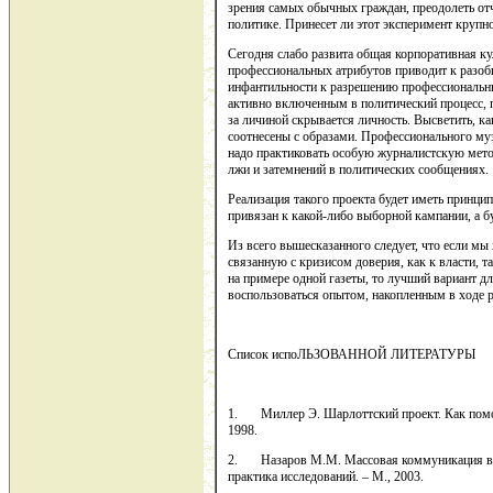
зрения самых обычных граждан, преодолеть от
политике. Принесет ли этот эксперимент крупн
Сегодня слабо развита общая корпоративная к
профессиональных атрибутов приводит к разоб
инфантильности к разрешению профессиональ
активно включенным в политический процесс,
за личиной скрывается личность. Высветить, к
соотнесены с образами. Профессионального му
надо практиковать особую журналистскую мето
лжи и затемнений в политических сообщениях.
Реализация такого проекта будет иметь принцип
привязан к какой-либо выборной кампании, а бу
Из всего вышесказанного следует, что если м
связанную с кризисом доверия, как к власти, т
на примере одной газеты, то лучший вариант д
воспользоваться опытом, накопленным в ходе 
Список испоЛЬЗОВАННОЙ ЛИТЕРАТУРЫ
1. Миллер Э. Шарлоттский проект. Как помоч
1998.
2. Назаров М.М. Массовая коммуникация в с
практика исследований. – М., 2003.