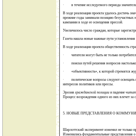
· в течение исследуемого периода значительн
В ходе реализации проекта удалось достичь зна
прежние годы занимали позицию безучастных н
кампании в ходе ее освещения прессой.
Увеличилось число граждан, которые зарегистр
Газета нашла новые важные пути установления 
В ходе реализации проекта общественность стра
· читатели могут быть не только потребителя
· поиски путей решения вопросов настолько 
· «объективность», к которой стремятся жур
· политические вопросы следуют освещать под
интересов политиков или прессы.
Эрозия
гражданской позиции
и падение
читат
Процесс возрождения одного из них влечет за 
5. НОВЫЕ ПРЕДСТАВЛЕНИЯ О КОММУН
Шарлоттский эксперимент изменил не только п
Изменились фундаментальные представления о 