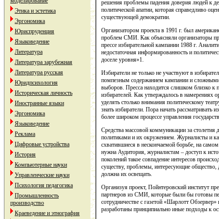
моделирование
решения проблемы падения доверия людей к д
политической апатии, которая справедливо оцен
Этика и эстетика
существующей демократии.
Эргономика
Организатором проекта в 1991 г. был америка
Юриспруденция
проблем СМИ. Как объясняли организаторы про
Языковедение
прессе избирательной кампании 1988 г. Аналит
Литература
недостаточная информированность и политическ
доселе уровня»1.
Литература зарубежная
Литература русская
Избиратели не только не участвуют в избирател
помпезным содержанием кампании и сложными
Юридпсихология
выборов. Пресса находится слишком близко к 
Историческая личность
избирателей. Как утверждалось в намерениях о
уделять столько внимания политическому театру
Иностранные языки
знать избиратели. Пора начать рассматривать 
Эргономика
более широком процессе управления государст
Языковедение
Средства массовой коммуникации за столетия 
Реклама
политиками и их окружением. Журналисты и ка
Цифровые устройства
схватившиеся в нескончаемой борьбе, на самом
нужна Аудитория, журналистам – доступ к ист
История
поколений такое совпадение интересов происход
Компьютерные науки
существу, проблемы, интересующие общество, 
должна их освещать.
Управленческие науки
Психология педагогика
Организуя проект, Пойнтеровский институт пр
партнеров из СМИ, которые были бы готовы пе
Промышленность
сотрудничестве с газетой «Шарлотт Обзервер»
производство
разработаны принципиально иные подходы к о
Краеведение и этнография