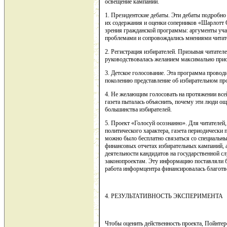
освещение кампании.
1. Президентские дебаты. Эти дебаты подробно
их содержания и оценки соперников «Шарлотт О
зрения гражданской программы: аргументы уча
проблемами и сопровождались мнениями читате
2. Регистрация избирателей. Призывая читателе
руководствовалась желанием максимально прио
3. Детское голосование. Эта программа провод
поколению представление об избирательном про
4. Не желающим голосовать на протяжении все
газета пыталась объяснить, почему эти люди ощ
большинства избирателей.
5. Проект «Голосуй осознанно». Для читателе
политического характера, газета периодически
можно было бесплатно связаться со специальн
финансовых отчетах избирательных кампаний, 
деятельности кандидатов на государственной сл
законопроектам. Эту информацию поставляли б
работа информцентра финансировалась благот
4. РЕЗУЛЬТАТИВНОСТЬ ЭКСПЕРИМЕНТА
Чтобы оценить действенность проекта, Пойнтеро