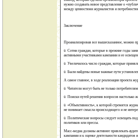
нужно создавать новое представление о «публи
между ценностями журналистов и потребностям
Заключение
Проанализировав все вышесказанное, можно п
ü Сотни граждан, которые в прежние годы зан
активными участниками кампании и ее освещен
ü Увеличилось число граждан, которые приняли
ü Были найдены новые важные пути установлен
А самое главное, в ходе реализации проекта жу
ü Читатели могут быть не только потребителя
ü Поиски путей решения вопросов настолько ж
ü «Объективность», к которой стремятся журна
не понимает смысла происходящего и не интере
ü Политические вопросы следует освещать под 
политиков или прессы.
Масс-медиа должны активнее привлекать аудит
кампании и к оценке деятельности кандидатов 