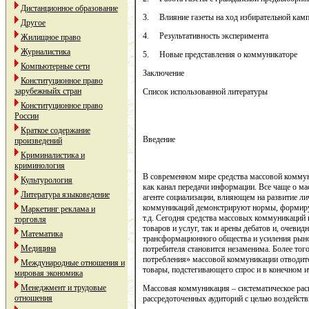
Дистанционное образование
3. Влияние газеты на ход избирательной кам
Другое
4. Результативность эксперимента
Жилищное право
Журналистика
5. Новые представления о коммуникаторе
Компьютерные сети
Заключение
Конституционное право
зарубежныйх стран
Список использованной литературы
Конституционное право
России
Краткое содержание
Введение
произведений
Криминалистика и
криминология
В современном мире средства массовой комму
Культурология
как канал передачи информации. Все чаще о м
Литература языковедение
агенте социализации, влияющем на развитие ли
коммуникаций демонстрируют нормы, формирую
Маркетинг реклама и
т.д. Сегодня средства массовых коммуникаций
торговля
товаров и услуг, так и арены дебатов и, очевид
Математика
трансформационного общества и усиления рыно
Медицина
потребителя становится незаменима. Более тог
потребления» массовой коммуникации отводитс
Международные отношения и
товары, подстегивающего спрос и в конечном 
мировая экономика
Менеджмент и трудовые
Массовая коммуникация – систематическое рас
отношения
рассредоточенных аудиторий с целью воздейств