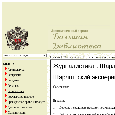
Главная
>
Журналистика
>
Шарлоттский экспери
МЕНЮ
Журналистика : Шарл
Архитектура
География
Шарлоттский экспер
Геодезия
Геология
Содержание
Геополитика
Государство и право
Введение
Гражданское право и процесс
Делопроизводство
1. Доверие к средствам массовой коммуникаци
Детали машин
2. Работа газеты с гражданской предвыборно