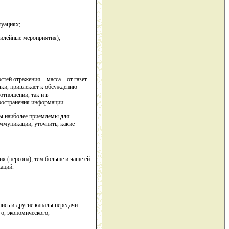
туациях;
билейные мероприятия);
тей отражения – масса – от газет
чки, привлекает к обсуждению
отношении, так и в
пространения информации.
ды наиболее приемлемы для
ммуникации, уточнить, какие
я (персона), тем больше и чаще ей
аций.
пись и другие каналы передачи
о, экономического,