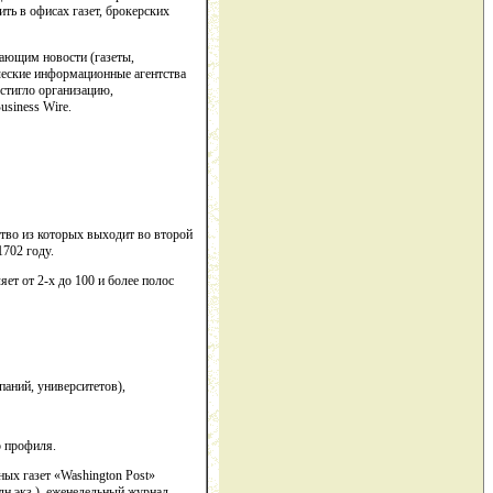
ть в офисах газет, брокерских
ающим новости (газеты,
рческие информационные агентства
остигло организацию,
siness Wire.
тво из которых выходит во второй
1702 году.
ет от 2-х до 100 и более полос
аний, университетов),
о профиля.
ых газет «Washington Post»
млн.экз.), еженедельный журнал