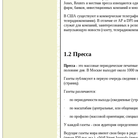
Jones, Reuters и местная пресса извещаются о
фирм, банков, инвестиционных компаний и мн
В США существуют и коммерческие телеграфны
телерадиокомпании). В отличие от АР и DPI он
служат для компаний, заинтересованных в релиз
выпускающую новости (газету, телерадиокомпа
1.2 Пресса
Пресса
- это массовые периодические печатные
половине дня. В Москве выходит около 1000 пе
Газеты публикуют в первую очередь сведения о
(страниц).
Газеты различаются:
· по периодичности выхода (ежедневные (утре
· по масштабам (центральные, или общенациона
· по профилю (массовой ориентации; специал
У каждой газеты - своя аудитория определенно
Ведущие газеты мира имеют свои бюро в ряде 
(тираж 850 тыс.экз.), «Wall Street Journal» (т