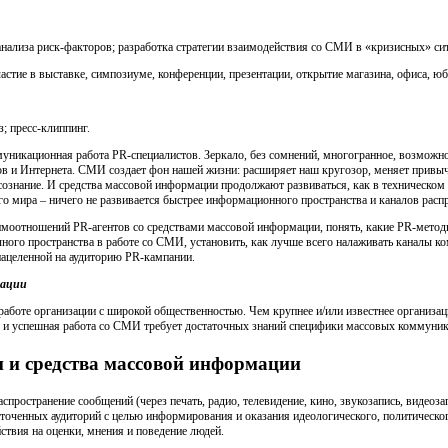
нализа риск-факторов; разработка стратегии взаимодействия со СМИ в «кризисных» си
тие в выставке, симпозиуме, конференции, презентации, открытие магазина, офиса, ю
; пресс-клиппинг.
уникационная работа РR-специалистов. Зеркало, без сомнений, многогранное, возможнос
ов и Интернета. СМИ создает фон нашей жизни: расширяет наш кругозор, меняет привы
ознание. И средства массовой информации продолжают развиваться, как в техническом 
о мира – ничего не развивается быстрее информационного пространства и каналов рас
аимоотношений PR-агентов со средствами массовой информации, понять, какие PR-мето
ого пространства в работе со СМИ, установить, как лучше всего налаживать каналы ко
ацеленной на аудиторию PR-кампании.
мации
боте организации с широкой общественностью. Чем крупнее и/или известнее организаци
 и успешная работа со СМИ требует достаточных знаний специфики массовых коммуник
 и средства массовой информации
аспространение сообщений (через печать, радио, телевидение, кино, звукозапись, видеоза
точенных аудиторий с целью информирования и оказания идеологического, политическог
ствия на оценки, мнения и поведение людей.