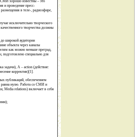
о СМИ хорошо известны – это
ия и проведение пресс-
 размещения в теле-, радиоэфире,
лучае исключительно творческого
е качественного творчества должны
и до широкой аудитории
ание объекта через каналы
телям как можно меньше преград,
, подготовлено специально для
задачи), А – action (действие:
несение корректив)[1].
ных публикаций, обеспечением
и равна нулю. Работа со СМИ и
Media relations) включает в себя
нии);