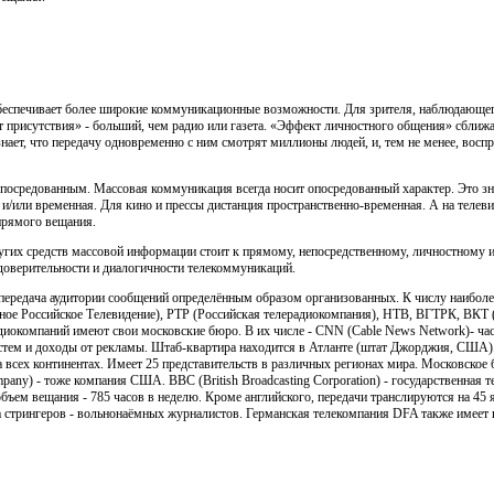
обеспечивает более широкие коммуникационные возможности. Для зрителя, наблюдающе
кт присутствия» - больший, чем радио или газета. «Эффект личностного общения» сбл
ает, что передачу одновременно с ним смотрят миллионы людей, и, тем не менее, воспр
посредованным. Массовая коммуникация всегда носит опосредованный характер. Это зн
 и/или временная. Для кино и прессы дистанция пространственно-временная. А на телевид
прямого вещания.
ругих средств массовой информации стоит к прямому, непосредственному, личностному
доверительности и диалогичности телекоммуникаций.
 передача аудитории сообщений определённым образом организованных. К числу наиболе
ое Российское Телевидение), РТР (Российская телерадиокомпания), НТВ, ВГТРК, ВКТ 
диокомпаний имеют свои московские бюро. В их числе - CNN (Cable News Network)- ча
истем и доходы от рекламы. Штаб-квартира находится в Атланте (штат Джорджия, США).
на всех континентах. Имеет 25 представительств в различных регионах мира. Московское
pany) - тоже компания США. ВВС (British Broadcasting Corporation) - государственная 
 объем вещания - 785 часов в неделю. Кроме английского, передачи транслируются на 45
а стрингеров - вольнонаёмных журналистов. Германская телекомпания DFA также имеет 