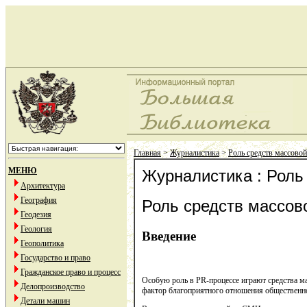
Главная
>
Журналистика
>
Роль средств массово
МЕНЮ
Журналистика : Роль
Архитектура
География
Роль средств массов
Геодезия
Геология
Введение
Геополитика
Государство и право
Гражданское право и процесс
Особую роль в PR-процессе играют средства м
Делопроизводство
фактор благоприятного отношения общественно
Детали машин