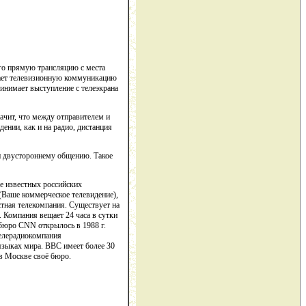
го прямую трансляцию с места
ижает телевизионную коммуникацию
инимает выступление с телеэкрана
ачит, что между отправителем и
ении, как и на радио, дистанция
 и двустороннему общению. Такое
е известных российских
(Ваше коммерческое телевидение),
стная телекомпания. Существует на
 Компания вещает 24 часа в сутки
 бюро CNN открылось в 1988 г.
телерадиокомпания
 языках мира. ВВС имеет более 30
в Москве своё бюро.