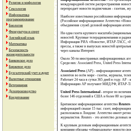
Религия и мифология
международной систем распространения новост
перепродает новости подписчикам - газетам, ж
Сексология
Информатика
Наиболее известными российскими информаци
программирование
(Российское информационное Агентство «Новост
объединения служб деловой информации агент
Биология
Физкультура и спорт
Ни одна газета крупного масштаба (национальн
новостей. Крупные телерадиокомпании и ради
Английский язык
Информация РИА «Новости», ИТАР-ТАСС, «Инте
Математика
прессы, а также в выпусках новостей централ
Безопасность
через каналы Интернет.
жизнедеятельности
Около 50-ти иностранных информационных аге
Банковское дело
Среди них: Associated Press, United Press Inte
Биржевое дело
Associated
Press
(АР) - информационное агент
Бухгалтерский учет и аудит
клиентов во всём мире - газеты, журналы, теле
Валютные отношения
Работает 24 часа в сутки 365 дней в году. АР 
Информацию АР получают МИД РФ, ИТАР-ТАСС,
Ветеринария
Делопроизводство
United
Press
International
-
второе по величин
более 146 отделений в США и более 80 за гра
Кредитование
Британское информационное агентство
Reuters
информацией свыше 15 тыс. газет, информацион
расположена в Лондоне. Агентство имеет регион
журналистов. Reuters - это агентство деловых
К крупным деловым информационным агентс
компании обязаны «обнародовать» новости свое