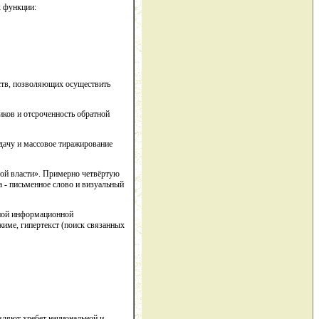
х функции:
ств, позволяющих осуществить
ков и отсроченность обратной
дачу и массовое тиражирование
ой власти». Примерно четвёртую
 - письменное слово и визуальный
дной информационной
жиме, гипертекст (поиск связанных
вляют хребет национальной и