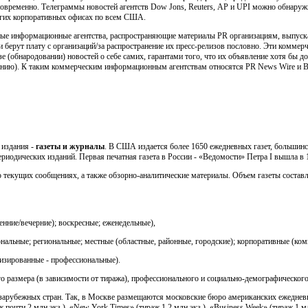
дновременно. Телеграммы новостей агентств Dow Jons, Reuters, АР и UPI можно обнаружи
огих корпоративных офисах по всем США.
е информационные агентства, распространяющие материалы PR организациям, выпуск
и берут плату с организаций/за распространение их пресс-релизов пословно. Эти комме
е (обнародовании) новостей о себе самих, гарантами того, что их объявление хотя бы д
нию). К таким коммерческим информационным агентствам относятся PR News Wire и Bu
 издания -
газеты и журналы
. В США издается более 1650 ежедневных газет, большинс
риодических изданий. Первая печатная газета в России - «Ведомости» Петра I вышла в 
 текущих сообщениях, а также обзорно-аналитические материалы. Объем газеты составля
нние/вечерние); воскресные; еженедельные),
льные; региональные; местные (областные, районные, городские); корпоративные (комп
изированные - профессиональные).
го размера (в зависимости от тиража), профессионального и социально-демографическог
зарубежных стран. Так, в Москве размещаются московские бюро американских ежедневн
ираж почти 2 млн.экз.), «New York Times» (тираж 1,2 млн.экз.), «Business Week» (тираж 1 