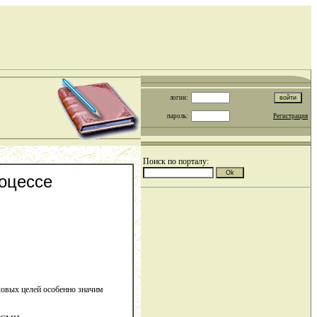
логин:
пароль:
Регистрация
Поиск по порталу:
оцессе
ловых целей особенно значим