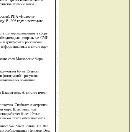
нтства, которое затем
.
оссии), РИА «Новости»
у. В 1996 году в результате
штатом корреспондентов в сборе
еобходима для центральных СМИ.
 и центральной российской
х информационных агентств идет
скве свои Московские бюро.
бслуживает более 15 тысяч
ни фотографий и рисунков.
телевизионных компаний.
в Вашингтоне. Агентство имеет
венностью. Снабжает иностранной
ран мира. Штаб-квартира
ства работает более 10 тыс.
сийская газета «Деловой мир».
знеса Wall Street Journal. В США
кции этой компании. При этом Dow