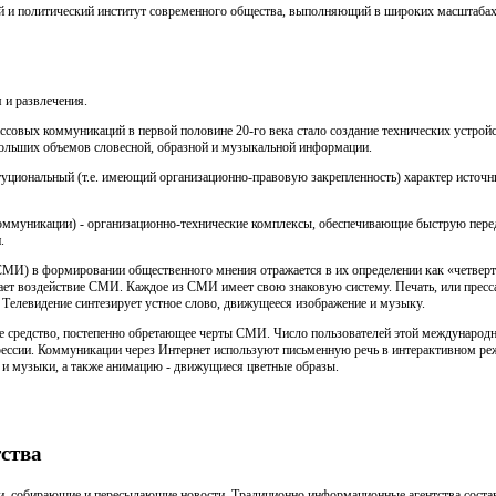
й и политический институт современного общества, выполняющий в широких масштаба
 и развлечения.
совых коммуникаций в первой половине 20-го века стало создание технических устрой
ольших объемов словесной, образной и музыкальной информации.
иональный (т.е. имеющий организационно-правовую закрепленность) характер источни
оммуникации) - организационно-технические комплексы, обеспечивающие быструю пере
.
МИ) в формировании общественного мнения отражается в их определении как «четверт
ает воздействие СМИ. Каждое из СМИ имеет свою знаковую систему. Печать, или пресса
. Телевидение синтезирует устное слово, движущееся изображение и музыку.
ое средство, постепенно обретающее черты СМИ. Число пользователей этой междунаро
рессии. Коммуникации через Интернет используют письменную речь в интерактивном ре
чи и музыки, а также анимацию - движущиеся цветные образы.
ства
ии, собирающие и пересылающие новости. Традиционно информационные агентства соста