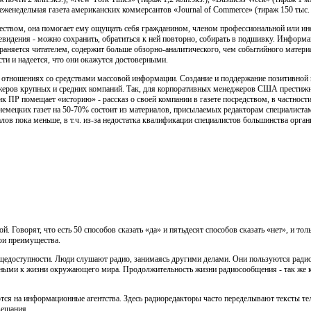
 еженедельная газета американских коммерсантов «Journal of Commerce» (тираж 150 тыс. э
ществом, она помогает ему ощущать себя гражданином, членом профессиональной или ин
левидения - можно сохранить, обратиться к ней повторно, собирать в подшивку. Информа
раняется читателем, содержит больше обзорно-аналитического, чем событийного материал
сти и надеется, что они окажутся достоверными.
 отношениях со средствами массовой информации. Создание и поддержание позитивной из
джеров крупных и средних компаний. Так, для корпоративных менеджеров США престижн
тик ПР помещает «историю» - рассказ о своей компании в газете посредством, в частности
немецких газет на 50-70% состоит из материалов, присылаемых редакторам специалиста
лов пока меньше, в т.ч. из-за недостатка квалификации специалистов большинства орган
. Говорят, что есть 50 способов сказать «да» и пятьдесят способов сказать «нет», и толь
ои преимущества.
бщедоступности. Люди слушают радио, занимаясь другими делами. Они пользуются радио
стными к жизни окружающего мира. Продолжительность жизни радиосообщения - так же к
тся на информационные агентства. Здесь радиоредакторы часто переделывают тексты те
вещания.