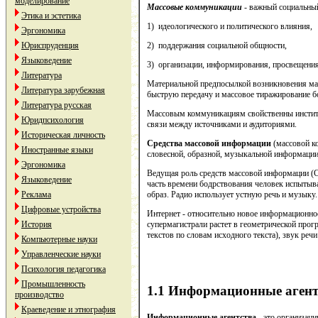
моделирование
Массовые коммуникации
- важный социальны
Этика и эстетика
1) идеологического и политического влияния,
Эргономика
Юриспруденция
2) поддержания социальной общности,
Языковедение
3) организации, информирования, просвещения
Литература
Материальной предпосылкой возникновения мас
Литература зарубежная
быструю передачу и массовое тиражирование б
Литература русская
Массовым коммуникациям свойственны институц
Юридпсихология
связи между источниками и аудиториями.
Историческая личность
Средства массовой информации
(массовой к
Иностранные языки
словесной, образной, музыкальной информации
Эргономика
Ведущая роль средств массовой информации (С
Языковедение
часть времени бодрствования человек испытыв
Реклама
образ. Радио использует устную речь и музыку
Цифровые устройства
Интернет - относительно новое информационн
История
супермагистрали растет в геометрической прог
текстов по словам исходного текста), звук ре
Компьютерные науки
Управленческие науки
Психология педагогика
Промышленность
1.1 Информационные агент
производство
Краеведение и этнография
Информационные агентства
- это организац