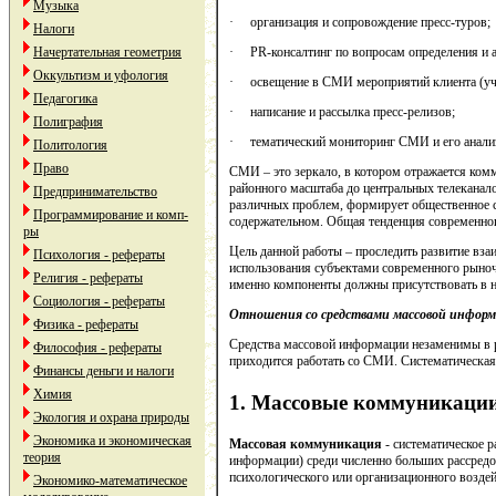
Музыка
· организация и сопровождение пресс-туров;
Налоги
Начертательная геометрия
· РR-консалтинг по вопросам определения и а
Оккультизм и уфология
· освещение в СМИ мероприятий клиента (учас
Педагогика
· написание и рассылка пресс-релизов;
Полиграфия
· тематический мониторинг СМИ и его анализ
Политология
Право
СМИ – это зеркало, в котором отражается комм
районного масштаба до центральных телеканал
Предпринимательство
различных проблем, формирует общественное с
Программирование и комп-
содержательном. Общая тенденция современног
ры
Цель данной работы – проследить развитие вз
Психология - рефераты
использования субъектами современного рыночн
Религия - рефераты
именно компоненты должны присутствовать в н
Социология - рефераты
Отношения со средствами массовой инфор
Физика - рефераты
Средства массовой информации незаменимы в ра
Философия - рефераты
приходится работать со СМИ. Систематическая
Финансы деньги и налоги
Химия
1. Массовые коммуникации
Экология и охрана природы
Экономика и экономическая
Массовая коммуникация
- систематическое р
теория
информации) среди численно больших рассредо
психологического или организационного воздей
Экономико-математическое