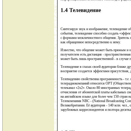
1.4 Телевидение
Синтезируя звук и изображение, телевидение 
события, телевидение способно создать «эффе
с формами межличностного общения. Зритель зн
как обращенное непосредственно к нему.
Известно, что общение может быть прямым и о
получателем есть дистанция - пространственная
может быть лишь пространственной - в случае 
Телевидение в глазах своей аудитории ближе д
восприятие создается эффектами присутствия, 
Телевидению свойственна программность - т.е.
телерадиокомпаний относятся ОРТ (Общественн
телеканал «2x2». Около 80 иностранных телера
отчисления от абонентской платы кабельных с
на английском языке для более чем 150 стран 
Телекомпания NBC - (National Broadcasting Com
Великобритании. Её аудитория - 140 млн. чел.,
зарубежных корреспондентов и полтора десятк