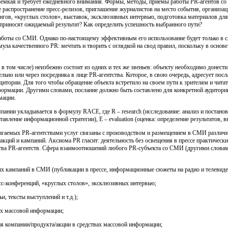
емкая и требует ежедневного внимания. Формы, методы, приемы работы PR-агентов с
распространение пресс-релизов, приглашение журналистов на место события, организац
нгов, «круглых столов», выставок, эксклюзивных интервью, подготовка материалов для
и приносят ожидаемый результат? Как определить успешность выбранного пути?
аботы со СМИ. Однако по-настоящему эффективным его использование будет только в с
ула качественного PR: мечтать и творить с оглядкой на свод правил, поскольку в основ
 том числе) неизбежно состоит из одних и тех же звеньев: объекту необходимо донест
ьно или через посредника в лице PR-агентства. Которое, в свою очередь, адресует посл
дитории. Для того чтобы обращение объекта встретило на своем пути к зрителям и чита
ормации. Другими словами, послание должно быть составлено для конкретной аудитории
мации.
ии укладывается в формулу RACE, где R – research (исследование: анализ и постановка 
авление информационной стратегии), E – evaluation (оценка: определение результатов, в
длагаемых PR-агентствами услуг связаны с производством и размещением в СМИ различ
кций и кампаний. Аксиома PR гласит: деятельность без освещения в прессе практическ
ва PR-агентств. Сфера взаимоотношений любого PR-субъекта со СМИ (другими словами, 
 кампаний в СМИ (публикации в прессе, информационные сюжеты на радио и телевиде
с-конференций, «круглых столов», эксклюзивных интервью;
, тексты выступлений и т.д.);
ах массовой информации;
 компании/продукта/акции в средствах массовой информации;