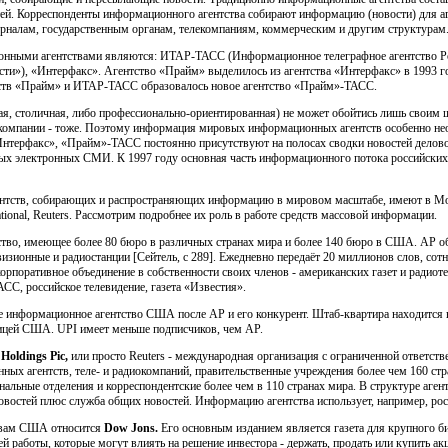
ей. Корреспонденты информационного агентства собирают информацию (новости) для аге
урналам, государственным органам, телекомпаниям, коммерческим и другим структурам
онными агентствами являются: ИТАР-ТАСС (Информационное телеграфное агентство Р
и»), «Интерфакс». Агентство «Прайм» выделилось из агентства «Интерфакс» в 1993 год
ств «Прайм» и ИТАР-ТАСС образовалось новое агентство «Прайм»-ТАСС.
ая, столичная, либо профессионально-ориентированная) не может обойтись лишь своим 
окомпании - тоже. Поэтому информация мировых информационных агентств особенно н
рфакс», «Прайм»-ТАСС постоянно присутствуют на полосах сводки новостей деловой
ьных электронных СМИ. К 1997 году основная часть информационного потока российски
нтств, собирающих и распространяющих информацию в мировом масштабе, имеют в Мо
rnational, Reuters. Рассмотрим подробнее их роль в работе средств массовой информации.
ство, имеющее более 80 бюро в различных странах мира и более 140 бюро в США. АР о
визионные и радиостанции [Сейтель, с 289]. Ежедневно передаёт 20 миллионов слов, сот
- корпоративное объединение в собственности своих членов - американских газет и радио
 российское телевидение, газета «Известия».
е информационное агентство США после АР и его конкурент. Штаб-квартира находится 
ницей США. UPI имеет меньше подписчиков, чем АР.
Holdings
Pic
,
или просто Reuters - международная организация с ограниченной ответст
ных агентств, теле- и радиокомпаний, правительственные учреждения более чем 160 ст
альные отделения и корреспондентские более чем в 110 странах мира. В структуре агент
 новостей плюс служба общих новостей. Информацию агентства использует, например, рос
твам США относится
Dow
Jons
.
Его основным изданием является газета для крупного би
й работы, которые могут влиять на решение инвестора - держать, продать или купить а