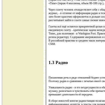
«Time» (тираж 4 миллиона, объем 80-100 стр.),
Через газету человек отождествляет себя с об
журнал, - в отличие от информации радио и те
зато более красочно оформляется и дольше сох
рассчитывает найти в газете самые свежие ново
Газеты всё ещё остаются приоритетной целью в
ежедневную газету - критическая задача мене
Times, для политиков - в Washigton Post. Прак
релиза редактору. Содержание американских и 
В российской практике в среднем таких материа
СМИ.
1.3 Радио
Письменная речь в ряде отношений беднее устной
Поэтому радио в сравнении с печатью имеет св
Уникальность радио - в его вездесущности и о
музыку, развлечься и чувствовать себя прича
превышает длительности её передачи.
В сборе новостей многие радиостанции полагаю
информационных агентств, в тексты для радио