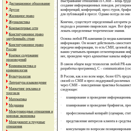
Выстраивание отношений со СМИ – вещь трудо
Дистанционное образование
создание информационных поводов, регулярное 
Другое
конференций, конференций, пресс-туров, брифи
для публикаций в прессе. Однако всегда ли он
Жилищное право
Журналистика
Конечно, существует определенный алгоритм р
подхода к решению пиаровских задач. Вот форм
Компьютерные сети
лежать определенные теоретические знания.
Конституционное право
зарубежныйх стран
Основа любой PR-кампании (и медиа-кампании в
информацию. Он может действовать самостоятел
Конституционное право
передачи информации, то есть СМИ, целевой ау
России
важно учитывать принцип сегментирования инф
Краткое содержание
нее, проведено через адекватные каналы инфор
произведений
В самом общем виде технология любой PR-кампан
Криминалистика и
разработка программы), C – communication (сост
криминология
Культурология
В России, как и во всем мире, более 65% пре
связей со СМИ и пресс-поддержкой различных а
Литература языковедение
через СМИ – повседневная практика большинст
Маркетинг реклама и
следующее:
торговля
· планирование и проведение информационных
Математика
Медицина
· планирование и проведение брифингов, прес
Международные отношения и
· профессиональный копирайт (сценарии, статьи
мировая экономика
· представление интересов клиента в средств
Менеджмент и трудовые
отношения
· консультации по вопросам позиционирования