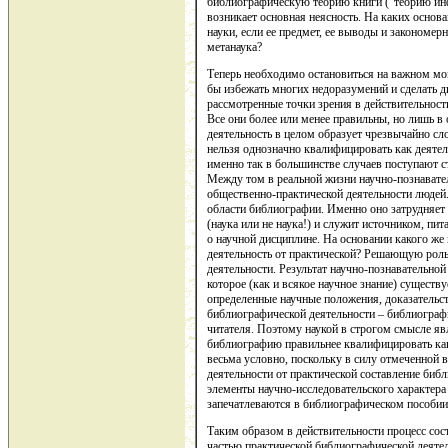
библиографическую теорию книги (“теорию инф
возникает основная неясность. На каких основ
науки, если ее предмет, ее выводы и закономерн
метанаука?
Теперь необходимо остановиться на важном мо
бы избежать многих недоразумений и сделать д
рассмотренные точки зрения в действительност
Все они более или менее правильны, но лишь 
деятельность в целом образует чрезвычайно сл
нельзя однозначно квалифицировать как деятел
именно так в большинстве случаев поступают с
Между том в реальной жизни научно-познавател
общественно-практической деятельности людей.
области библиографии. Именно оно затрудня
(наука или не наука!) и служит источником, п
о научной дисциплине. На основании какого ж
деятельность от практической? Решающую роль 
деятельности. Результат научно-познавательной
которое (как и всякое научное знание) сущест
определенные научные положения, доказательств
библиографической деятельности – библиограф
читателя. Поэтому наукой в строгом смысле я
библиографию правильнее квалифицировать как
весьма условно, поскольку в силу отмеченной 
деятельности от практической составление биб
элементы научно-исследовательского характера 
запечатлеваются в библиографическом пособии
Таким образом в действительности процесс со
частью практической библиографической деятел