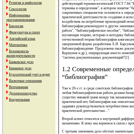
Религия и мифология
действующий терминологический ГОСТ 7.84 “Б
термины и определения”, в котором понятие “
Сексология
современных специалистов склоняется к опред
Информатика
практической деятельности по созданию и исп
программирование
воздействия на потребление произведений печа
библиографии рекомендуют в других значения
Биология
работа”, “библиографическое пособие”, “библио
Физкультура и спорт
изучающая теорию, историю и методику библи
Английский язык
отечественной теории библиографии книговедч
завершенной форме разработана А.И. Барсуко
Математика
библиографоведение. Предложена также докум
Безопасность
Коршунов и др.), оперирующая вместо понятий
жизнедеятельности
“система документальных документаций”[1] .
Банковское дело
1.2 Современные опреде
Биржевое дело
Бухгалтерский учет и аудит
“библиография”
Валютные отношения
Ветеринария
Уже в 20-х гг. в среде советских библиографо
любая библиографическая работа должна базиро
Делопроизводство
существу никакой грани между так называемы
Кредитование
практической нет, библиография как описательн
заданиях руководствоваться потребностями жи
практической деятельностью...”.
Второй аспект относится к внутренней диффер
назначению. К нему мы вернемся в связи с пр
С третьим значением дело обстоит значительно 