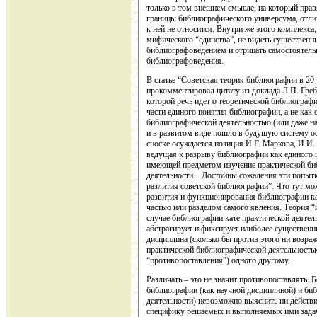
только в том внешнем смысле, на который прави
границы библиографического универсума, отличи
к ней не относится. Внутри же этого комплекса,
мифического “единства”, не видеть существен
библиографоведением и отрицать самостоятель
библиографоведения.
В статье “Советская теория библиографии в 2
прокомментировал цитату из доклада Л.П. Греб
которой речь идет о теоретической библиограф
части единого понятия библиографии, а не как 
библиографической деятельностью (или даже на
и в развитом виде пошло в будущую систему ос
сноске осуждается позиция И.Г. Маркова, И.И.
ведущая к разрыву библиографии как единого ц
имеющей предметом изучение практической биб
деятельности... Достойны сожаления эти попытк
разлития советской библиографии”. Что тут мо
развития и функционирования библиографии к
частью или разделом самого явления. Теория “
случае библиографии кате практической деятел
абстрагирует и фиксирует наиболее существенн
дисциплина (сколько бы против этого ни возра
практической библиографической деятельностью,
“противопоставления”) одного другому.
Различать – это не значит противопоставлять. 
библиографии (как научной дисциплиной) и би
деятельности) невозможно выяснить ни действ
специфику решаемых и выполняемых ими задач