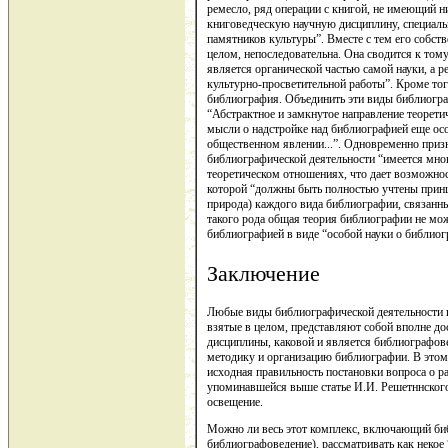
ремесло, ряд операции с книгой, не имеющий н
книговедческую научную дисциплину, специальн
памятников культуры”. Вместе с тем его собст
целом, непоследовательна. Она сводится к том
является органической частью самой науки, а 
культурно-просветительной работы”. Кроме тог
библиография. Объединить эти виды библиогра
“Абстрактное и замкнутое направление теорети
мысли о надстройке над библиографией еще ос
общественном явлении...”. Одновременно приз
библиографической деятельности “имеется мно
теоретическом отношениях, что дает возможнос
которой “должны быть полностью учтены принц
природа) каждого вида библиографии, связанны
такого рода общая теория библиографии не мож
библиографией в виде “особой науки о библио
Заключение
Любые виды библиографической деятельности и
взятые в целом, представляют собой вполне до
дисциплины, каковой и является библиографов
методику и организацию библиографии. В этом
исходная правильность постановки вопроса о р
упоминавшейся выше статье И.И. Решетннского 
освещение.
Можно ли весь этот комплекс, включающий биб
библиографоведение), рассматривать как некое