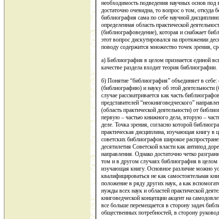
необходимость подведения научных основ под
достаточно очевидна, то вопрос о том, откуда 
библиография сама по себе научной дисциплиной
определенная область практической деятельност
(библиографоведение), которая и снабжает би
этот вопрос дискутировался на протяжении дес
поводу содержится множество точек зрения, с
а) Библиография в целом признается единой вс
качестве раздела входит теория библиографии.
б) Понятие “библиография” объединяет в себе:
(библиографию) и науку об этой деятельности 
случае рассматривается как часть библиографов
представителей “неокниговедческого” направл
(область практической деятельности) от библио
первую – частью книжного дела, вторую – час
деле. Точка зрения, согласно которой библиогр
практическая дисциплина, изучающая книгу в ц
советских библиографов широкое распростране
десятилетия Советской власти как антипод до
направления. Однако достаточно четко разграни
том и в другом случаях библиография в целом 
изучающая книгу. Основное различие можно ус
квалифицироваться не как самостоятельная кн
положение в ряду других наук, а как вспомог
нужды всех наук и областей практической дея
книговедческой концепции акцент на самодовл
все больше перемещается в сторону задач биб
общественных потребностей, в сторону руковод