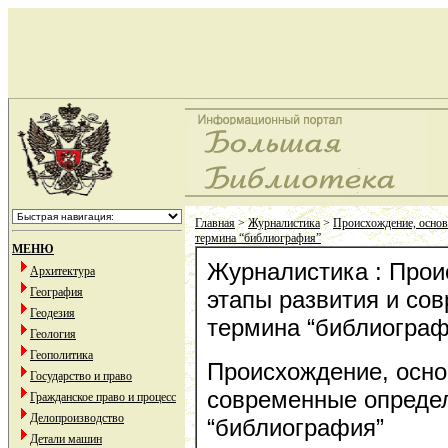
Главная
>
Журналистика
>
Происхождение, основ
термина “библиография”
МЕНЮ
Журналистика : Прои
Архитектура
География
этапы развития и со
Геодезия
термина “библиограф
Геология
Геополитика
Происхождение, осно
Государство и право
современные опреде
Гражданское право и процесс
Делопроизводство
“библиография”
Детали машин