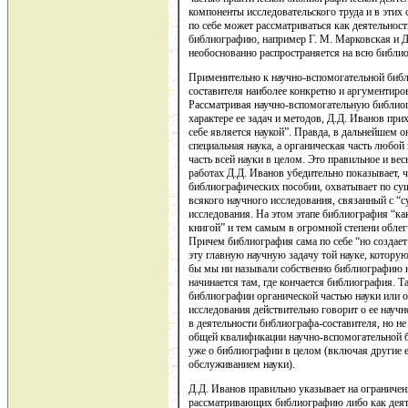
компоненты исследовательского труда и в этих 
по себе может рассматриваться как деятельнос
библиографию, например Г. М. Марковская и Д.
необоснованно распространяется на всю библи
Применительно к научно-вспомогательной библ
составителя наиболее конкретно и аргументиро
Рассматривая научно-вспомогательную библио
характере ее задач и методов, Д.Д. Иванов пр
себе является наукой”. Правда, в дальнейшем он
специальная наука, а органическая часть любой
часть всей науки в целом. Это правильное и вес
работах Д.Д. Иванов убедительно показывает, 
библиографических пособии, охватывает по су
всякого научного исследования, связанный с “
исследования. На этом этапе библиография “ка
книгой” и тем самым в огромной степени облегч
Причем библиография сама по себе “но создает
эту главную научную задачу той науке, которую 
бы мы ни называли собственно библиографию на
начинается там, где кончается библиография. 
библиографии органической частью науки или о
исследования действительно говорит о ее научн
в деятельности библиографа-составителя, но н
общей квалификации научно-вспомогательной б
уже о библиографии в целом (включая другие е
обслуживанием науки).
Д.Д. Иванов правильно указывает на ограничен
рассматривающих библиографию либо как деяте