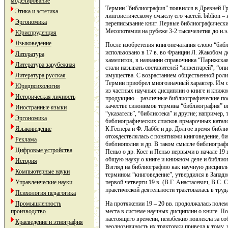
моделирование
Термин “библиография” появился в Древней Грец
Этика и эстетика
лингвистическому смыслу его частей: biblion – 
Эргономика
переписывание книг. Первые библиографически
Месопотамии на рубеже 3-2 тысячелетия до н.э
Юриспруденция
Языковедение
После изобретения книгопечатания слово “биб
использовано в 17 в. во Франции Л. Жакобом 
Литература
камелитов, в названии справочника “Парижская
Литература зарубежная
стали называть составителей “инвентарей”, “опи
имущества. С возрастанием общественной роли
Литература русская
Термин приобрел многозначный характер. Им с
Юридпсихология
из частных научных дисциплин о книге и книжн
Историческая личность
продукцию – различные библиографические посо
качестве синонимов термина “библиография” вы
Иностранные языки
“указатель”, “библиотека” и другие; например, 
Эргономика
библиографических списков ярмарочных каталог
К.Геснера и Ф. Лаббе и др. Долгое время библ
Языковедение
отождествлялась с понятиями книговедение, б
Реклама
библиополия и др. В таком смысле библиографи
Цифровые устройства
Пеньо о др. Кост и Пеньо первыми в начале 19
общую науку о книге и книжном деле и библио
История
Взгляд на библиографию как научную дисципл
Компьютерные науки
термином “книговедение”, утвердился в Западно
первой четверти 19 в. (В.Г. Анастасевич, В.С. 
Управленческие науки
практической деятельности трактовалась в труд
Психология педагогика
На протяжении 19 – 20 вв. продолжалась полем
Промышленность
места в системе научных дисциплин о книге. П
производство
настоящего времени, неизбежно повлекла за со
Краеведение и этнография
неоднозначность их трактовки привела к тому,