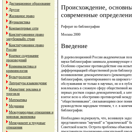
Дистанционное образование
Происхождение, основны
Другое
современные определени
Жилищное право
Журналистика
Реферат по библиографии
Компьютерные сети
Москва 2000
Конституционное право
зарубежныйх стран
Введение
Конституционное право
России
Краткое содержание
В дореволюционной России академическая поз
произведений
науки библиографии занимала доминирующее по
Особенно серьезное противодействие она испы
Криминалистика и
дифференциацией общественной роли библиогр
криминология
возникновение демократического (рекомендател
Культурология
библиографии, ориентированного на широкого 
Литература языковедение
обслуживания не только в научных, но и в пу
вовлекалась в сложную сферу общественной жиз
Маркетинг реклама и
первых ростков социал-демократической, а зат
торговля
взятое вело к обострению противоречий между
Математика
“общественниками”, связывающими свое понима
руководством народным чтением, т. е. в конечн
Медицина
библиографии.
Международные отношения и
мировая экономика
Необходимо подчеркнуть, что, возникнув задо
представителями “научной” и “практической” 
Менеджмент и трудовые
Советской власти. Острота проблемы объяснял
отношения
представители традиционно-описательной школ