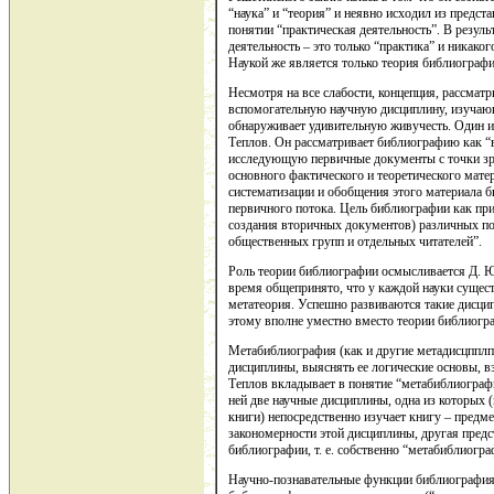
“наука” и “теория” и неявно исходил из предст
понятии “практическая деятельность”. В резуль
деятельность – это только “практика” и никаког
Наукой же является только теория библиограф
Несмотря на все слабости, концепция, рассма
вспомогательную научную дисциплину, изучающ
обнаруживает удивительную живучесть. Один из
Теплов. Он рассматривает библиографию как “
исследующую первичные документы с точки зре
основного фактического и теоретического мате
систематизации и обобщения этого материала 
первичного потока. Цель библиографии как пр
создания вторичных документов) различных п
общественных групп и отдельных читателей”.
Роль теории библиографии осмысливается Д. 
время общепринято, что у каждой науки сущест
метатеория. Успешно развиваются такие дисци
этому вполне уместно вместо теории библиогр
Метабиблиография (как и другие метадисцпплп
дисциплины, выяснять ее логические основы, вз
Теплов вкладывает в понятие “метабиблиограф
ней две научные дисциплины, одна из которых 
книги) непосредственно изучает книгу – пред
закономерности этой дисциплины, другая пред
библиографии, т. е. собственно “метабиблиогра
Научно-познавательные функции библиография 