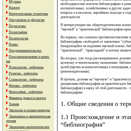
Музыка
необходимостью вовлечь библиографию в реше
Налоги
воспитательных, хозяйственных и других задач 
вопроса о классовом, партийном подходе к со
Начертательная геометрия
деятельности.
Оккультизм и уфология
В интересующем нас общетеоретическом аспект
Педагогика
“научной” и “практической” библиографии приоб
Полиграфия
Во-первых, оно означало противопоставление
Политология
библиографии, свободной от оценочных “субъе
Право
базирующейся на подлинно научной основе, би
“практической”, “прикладной” и потому ненауч
Предпринимательство
Программирование и комп-
Во-вторых, уже тогда рассматриваемое деление
ры
целевому и читательскому назначению: библио
целей (научно-вспомогательная) и популярная,
Психология - рефераты
(рекомендательная).
Религия - рефераты
В-третьих, деление на “научную” и “практичес
Социология - рефераты
дисциплины библиографии на практическую би
Физика - рефераты
библиография) и науку об этой деятельности –
Философия - рефераты
библиографию.
Финансы деньги и налоги
1. Общие сведения о те
Химия
Экология и охрана природы
1.1 Происхождение и эта
Экономика и экономическая
теория
“библиография”
Экономико-математическое