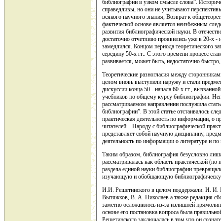
библиографии в узком смысле слова”. Историче
справедливы, но они не учитывают перспектив
всякого научного знания, Возврат к общетеор
фактической основе является неизбежным сле
развития библиографической науки. В отечест
достаточно отчетливо проявились уже в 20-х - н
замедлился. Концом периода теоретического з
середину 50-х гг.. С этого времени процесс ст
развивается, может быть, недостаточно быстро,
Теоретические разногласия между сторонникам
целом вновь выступили наружу и стали предме
дискуссии конца 50 - начала 60-х гг., вызванн
учебников но общему курсу библиографии. Не
рассматриваемом направлении послужила статья
библиографии”. В этой статье отстаивалось сл
практическая деятельность по информации, о п
читателей... Наряду с библиографической прак
представляет собой научную дисциплину, предм
деятельность по информации о литературе и по 
Таким образом, библиография безусловно лиша
рассматривалась как область практической (но 
раздела единой науки библиографии превращал
изучающую и обобщающую библиографическую
И.И. Решетинского в целом поддержали. И. И. Б
Вытяжков, В. А. Николаев а также редакция с
заметно осложнилось из-за излишней прямолин
основе его постановка вопроса была правильно
Решетинского заключалась в том что он сознат