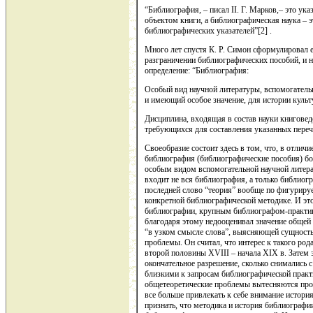
“Библиография, – писал II. Г. Марков,– это ук
объектом книги, а библиографическая наука – 
библиографических указателей”[2] .
Много лет спустя К. Р. Симон сформулировал 
разграничении библиографических пособий, и на
определение: “Библиография:
Особый вид научной литературы, вспомогатель
и имеющий особое значение, для истории культ
Дисциплина, входящая в состав науки книговед
требующихся для составления указанных перечн
Своеобразие состоит здесь в том, что, в отлич
библиография (библиографические пособия) бол
особым видом вспомогательной научной литерат
входит не вся библиография, а только библиогр
последней слово “теория” вообще по фигурирует
конкретной библиографической методике. И эт
библиографии, крупным библиографом-практиком
благодаря этому недооценивал значение общей 
“в узком смысле слова”, выясняющей сущность,
проблемы. Он считал, что интерес к такого ро
второй половины XVIII – начала XIX в. Затем 
окончательное разрешение, сколько снимались 
близкими к запросам библиографической практи
общетеоретические проблемы вытесняются проб
все больше привлекать к себе внимание истори
признать, что методика и история библиографи