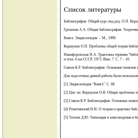
Список литературы
Библиография: Общий курс под ред. О.П. Коршу
Гречихин А.А. Общая библиография: Теоретико
Книга: Энциклопедия. – М., 1999.
Коршунов О.П. Проблемы общей теории библио
Никифоровская Н.А. Трактовка термина “библи
и техн. б-ки СССР, 1973. Вып. 7. С. 7 – 10.
Симон К.Р. Библиография: Основные понятия и
Для подготовки данной работы были использова
[1] Энциклопедия “Книга”. С. 68.
[2] Цит. по: Коршунов О.В. Общие проблемы те
[3] Симон К.Р. Библиография. Основные поняти
[4] Решетинский И.И. О теории и практике библ
[5] Теплов Д.Ю. Типизация в книговедении и б