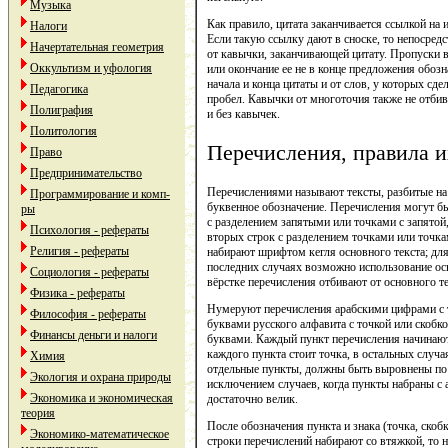
Музыка
Как правило, цитата заканчивается ссылкой на 
Налоги
Если такую ссылку дают в сноске, то непосредс
Начертательная геометрия
от кавычки, заканчивающей цитату. Пропуски в
Оккультизм и уфология
или окончание ее не в конце предложения обоз
начала и конца цитаты и от слов, у которых сде
Педагогика
пробел. Кавычки от многоточия также не отби
Полиграфия
и без кавычек.
Политология
Перечисления, правила и
Право
Предпринимательство
Перечислениями называют тексты, разбитые н
Программирование и комп-
буквенное обозначение. Перечисления могут бы
ры
с разделением запятыми или точками с запятой,
Психология - рефераты
вторых строк с разделением точками или точка
Религия - рефераты
набирают шрифтом кегля основного текста; дл
последних случаях возможно использование осн
Социология - рефераты
вёрстке перечисления отбивают от основного те
Физика - рефераты
Нумеруют перечисления арабскими цифрами с 
Философия - рефераты
буквами русского алфавита с точкой или скоб
Финансы деньги и налоги
буквами. Каждый пункт перечисления начинают 
каждого пункта стоит точка, в остальных слу
Химия
отдельные пункты, должны быть выровнены по 
Экология и охрана природы
исключением случаев, когда пункты набраны с а
Экономика и экономическая
достаточно велик.
теория
После обозначения пункта и знака (точка, скоб
Экономико-математическое
строки перечислений набирают со втяжкой, то н