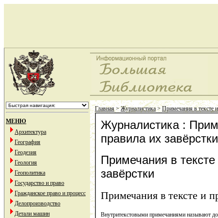
Главная
>
Журналистика
>
Примечания в тексте и
МЕНЮ
Журналистика : Прим
Архитектура
правила их завёрстки
География
Геодезия
Примечания в тексте
Геология
завёрстки
Геополитика
Государство и право
Примечания в тексте и п
Гражданское право и процесс
Делопроизводство
Детали машин
Внутритекстовыми примечаниями называют до