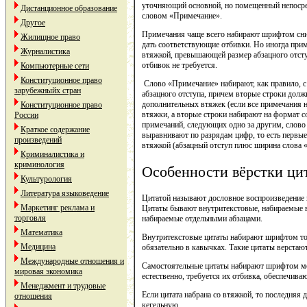
уточняющий основной, но помещенный непосре
Дистанционное образование
словом «Примечание».
Другое
Примечания чаще всего набирают шрифтом сниж
Жилищное право
дать соответствующие отбивки. Но иногда при
Журналистика
втяжкой, превышающей размер абзацного отступ
отбивок не требуется.
Компьютерные сети
Конституционное право
Слово «Примечание» набирают, как правило, с
зарубежныйх стран
абзацного отступа, причем вторые строки дол
дополнительных втяжек (если все примечания н
Конституционное право
втяжки, а вторые строки набирают на формат с
России
примечаний, следующих одно за другим, слово
Краткое содержание
выравнивают по разрядам цифр, то есть первы
произведений
втяжкой (абзацный отступ плюс ширина слова 
Криминалистика и
криминология
Особенности вёрстки цит
Культурология
Литература языковедение
Цитатой называют дословное воспроизведение в
Маркетинг реклама и
Цитаты бывают внутритекстовые, набираемые в
торговля
набираемые отдельными абзацами.
Математика
Внутритекстовые цитаты набирают шрифтом того
Медицина
обязательно в кавычках. Такие цитаты верстают 
Международные отношения и
Самостоятельные цитаты набирают шрифтом мен
мировая экономика
естественно, требуется их отбивка, обеспечива
Менеджмент и трудовые
Если цитата набрана со втяжкой, то последняя 
отношения
кегельную.