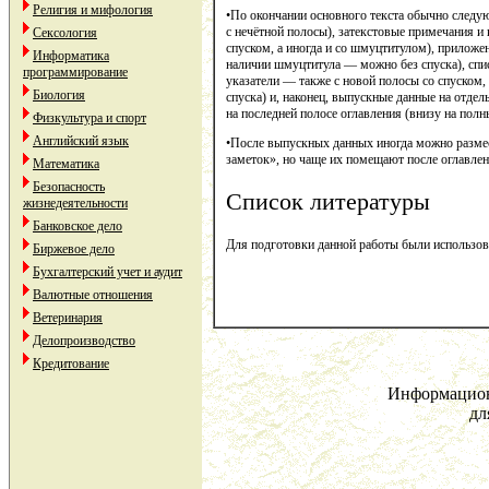
Религия и мифология
•По окончании основного текста обычно следую
с нечётной полосы), затекстовые примечания и
Сексология
спуском, а иногда и со шмуцтитулом), приложен
Информатика
наличии шмуцтитула — можно без спуска), спис
программирование
указатели — также с новой полосы со спуском,
Биология
спуска) и, наконец, выпускные данные на отдел
на последней полосе оглавления (внизу на пол
Физкультура и спорт
Английский язык
•После выпускных данных иногда можно разме
заметок», но чаще их помещают после оглавле
Математика
Безопасность
Список литературы
жизнедеятельности
Банковское дело
Для подготовки данной работы были использован
Биржевое дело
Бухгалтерский учет и аудит
Валютные отношения
Ветеринария
Делопроизводство
Кредитование
Информацион
дл