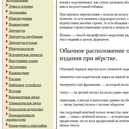
моделирование
втяжку подсчитывают, как сумму размеров абза
Этика и эстетика
ним и полукегельной отбивки.
Эргономика
При переносе перечисления с полосы на полосу
Юриспруденция
пунктом, то есть начинать следующую полосу с 
недопустимы висячие строки, то есть абзацные 
Языковедение
концевые строки (окончание пункта) в начале п
Литература
Втяжка — способ нешрифтового выделения ряда
Литература зарубежная
текст издания в целом, форматом.
Литература русская
Юридпсихология
Обычное расположение о
Историческая личность
издания при вёрстке.
Иностранные языки
Эргономика
Обычный порядок вёрстки всех элементов изд
Языковедение
•авантитул или издательская марка на первой п
Реклама
•контртитул или фронтиспис — на второй полос
Цифровые устройства
История
•титул — на третьей полосе (если все ранее пер
Компьютерные науки
•аннотация, а иногда и выпускные данные на об
Управленческие науки
— пятая (третья) полоса с пустым оборотом
Психология педагогика
•на следующей нечётной полосе может (по ориг
Промышленность
ним — снова с нечётной полосы — вступительна
производство
предисловия; после всех предисловий на нечётн
начало текста.
Краеведение и этнография