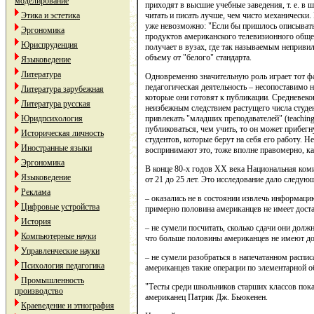
моделирование
приходят в высшие учебные заведения, т. е. в
Этика и эстетика
читать и писать лучше, чем чисто механически.
уже невозможно: "Если бы пришлось описывать
Эргономика
продуктов американского телевизионного общес
Юриспруденция
получает в вузах, где так называемым неприв
объему от "белого" стандарта.
Языковедение
Литература
Одновременно значительную роль играет тот фа
педагогическая деятельность – несопоставимо 
Литература зарубежная
которые они готовят к публикации. Средневеков
Литература русская
неизбежным следствием растущего числа студен
Юридпсихология
привлекать "младших преподавателей" (teaching
публиковаться, чем учить, то он может прибегнут
Историческая личность
студентов, которые берут на себя его работу.
Иностранные языки
воспринимают это, тоже вполне правомерно, к
Эргономика
В конце 80-х годов ХХ века Национальная комис
Языковедение
от 21 до 25 лет. Это исследование дало следую
Реклама
– оказались не в состоянии извлечь информацию
Цифровые устройства
примерно половина американцев не имеет доста
История
– не сумели посчитать, сколько сдачи они должн
Компьютерные науки
что больше половины американцев не имеют д
Управленческие науки
– не сумели разобраться в напечатанном распис
Психология педагогика
американцев такие операции по элементарной о
Промышленность
"Тесты среди школьников старших классов пока
производство
американец Патрик Дж. Бьюкенен.
Краеведение и этнография