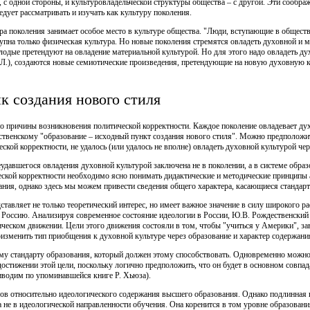
 с одной стороны, и культуровладельческой структуры общества – с другой. Эти сообра
едует рассматривать и изучать как культуру поколения.
ра поколения занимает особое место в культуре общества. "Люди, вступающие в общест
упна только физическая культура. Но новые поколения стремятся овладеть духовной и м
одые претендуют на овладение материальной культурой. Но для этого надо овладеть дух
 Л.Л.), создаются новые семиотические произведения, претендующие на новую духовную к
к создания нового стиля
о причины возникновения политической корректности. Каждое поколение овладевает ду
ственскому "образование – исходный пункт создания нового стиля". Можно предположи
кой корректности, не удалось (или удалось не вполне) овладеть духовной культурой чер
неудавшегося овладения духовной культурой заключена не в поколении, а в системе образ
ской корректности необходимо ясно понимать дидактические и методические принципы
ания, однако здесь мы можем привести сведения общего характера, касающиеся стандарт
ставляет не только теоретический интерес, но имеет важное значение в силу широкого р
е Россию. Анализируя современное состояние идеологии в России, Ю.В. Рождественский 
ческом движении. Цели этого движения состояли в том, чтобы "учиться у Америки", за
изменить тип приобщения к духовной культуре через образование и характер содержания
тому стандарту образования, который должен этому способствовать. Одновременно можно
достижении этой цели, поскольку логично предположить, что он будет в основном совпа
иводим по упоминавшейся книге Р. Хьюза).
ов относительно идеологического содержания высшего образования. Однако подлинная
не в идеологической направленности обучения. Она коренится в том уровне образовани