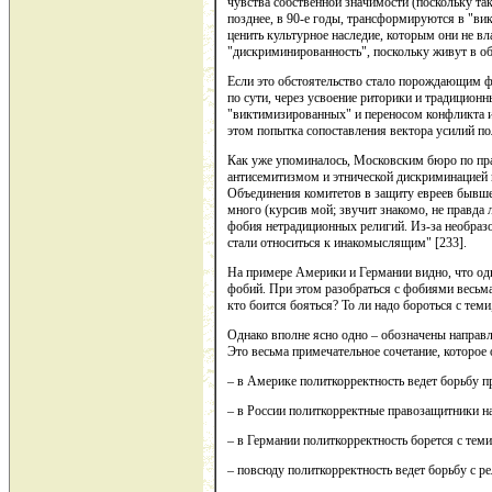
чувства собственной значимости (поскольку та
позднее, в 90-е годы, трансформируются в "в
ценить культурное наследие, которым они не в
"дискриминированность", поскольку живут в о
Если это обстоятельство стало порождающим ф
по сути, через усвоение риторики и традицион
"виктимизированных" и переносом конфликта из
этом попытка сопоставления вектора усилий по
Как уже упоминалось, Московским бюро по пра
антисемитизмом и этнической дискриминацией 
Объединения комитетов в защиту евреев бывшег
много (курсив мой; звучит знакомо, не правда 
фобия нетрадиционных религий. Из-за необраз
стали относиться к инакомыслящим" [233].
На примере Америки и Германии видно, что одн
фобий. При этом разобраться с фобиями весьма 
кто боится бояться? То ли надо бороться с теми
Однако вполне ясно одно – обозначены направле
Это весьма примечательное сочетание, которое
– в Америке политкорректность ведет борьбу пр
– в России политкорректные правозащитники на
– в Германии политкорректность борется с теми
– повсюду политкорректность ведет борьбу с рел