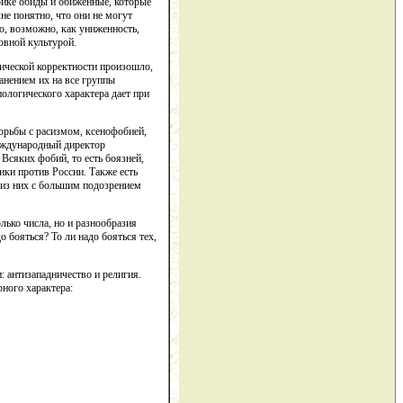
рике обиды и обиженные, которые
е понятно, что они не могут
о, возможно, как униженность,
овной культурой.
ической корректности произошло,
анением их на все группы
ологического характера дает при
орьбы с расизмом, ксенофобией,
международный директор
Всяких фобий, то есть боязней,
ики против России. Также есть
 из них с большим подозрением
лько числа, но и разнообразия
о бояться? То ли надо бояться тех,
: антизападничество и религия.
рного характера: