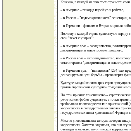
Конечно, в каждой из этих трех стран есть свои
– в Америке – геноцид индейцев и рабство;
– в России – "недемократичность" ее истории, 
– в Германии – фашизм и Вторая мировая войн
Поэтому в каждой стране существуют наряду с 
свой "текст сценария":
– в Америке враг – западничество, политкорре
дискриминации и неповторение прошлого;
– в России враг – антизападничество, политко
тоталитаризма / дискриминации и неповторени
– в Германии враг – "немецкость" [234] как п
декларируемая цель борьбы – права жертв фаш
Культуре каждой из этих трех стран присущи св
против европейской культурной традиции невоз
По этой причине христианство – стратегически
религиозная фобия существует, с точки зрения
требованию политкорректных в христианской (
корректности в государственных школах христи
государственных школ христианской Франции с
Многие упоминавшиеся авторы, которые пишут 
корректности. Хочется надеяться, что они сгущ
очевиден и характер политической корректности