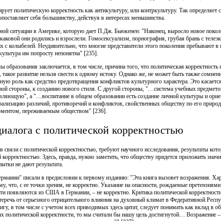
ует политическую корректность как антикультуру, или контркультуру. Так определяет с
опоставляет себя большинству, действуя в интересах меньшинства.
ой ситуации в Америке, которую дает П.Дж. Бьюкенен: "Наконец, выросло новое поколе
 каковой они родились и взрослели. Гомосексуализм, порнография, грубая брань с телеэ
 их с колыбелей. Неудивительно, что многие представители этого поколения пребывают в
ультура им попросту непонятна" [235].
ы образования заключается, в том числе, причина того, что политическая корректность 
, такое развитие нельзя свести к одному истоку. Однако же, не может быть также сомнени
ую роль как средство предотвращения конфликтов культурного характера. Это касается
дной стороны, к созданию нового стиля. С другой стороны, "…система учебных предмет
ляющую", а "…воспитание в общем образовании есть создание личной культуры и орие
рализацию различий, противоречий и конфликтов, свойственных обществу по его природ
оментом, переживаемым обществом" [236].
диалога с политической корректностью
 в связи с политической корректностью, требуют научного исследования, результаты кот
й корректностью. Здесь, правда, нужно заметить, что обществу придется приложить знач
пытки не дают результата.
ермании" писали в предисловии к первому изданию: "Эта книга вызовет возражения. Ха
у, что, с ее точки зрения, не корректно. Указание на опасности, рождаемые претензия
сти появляются из США в Германии, – не корректно. Критика политической корректности
еречь от серьезного отрицательного влияния на духовный климат в Федеративной Респ
гу, в том числе с учетом всех приводимых здесь цитат, следует понимать как вклад в о
цах политической корректности, то мы считали бы нашу цель достигнутой… Возражение 