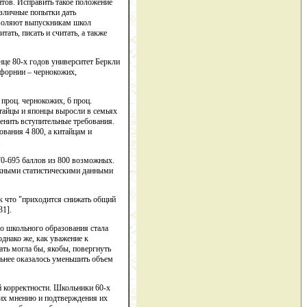
нтов. Исправить такое положение
азличные попытки дать
зволяют выпускникам школ
ать, писать и считать, а также
нце 80-х годов университет Беркли
форнии – чернокожих,
 проц. чернокожих, 6 проц.
итайцы и японцы выросли в семьях
енить вступительные требования.
ования 4 800, а китайцам и
.
70-695 баллов из 800 возможных.
дежными статистическими данными
ак что "приходится снижать общий
31].
го школьного образования стала
днако же, как уважение к
ть могла бы, якобы, повергнуть
льнее оказалось уменьшить объем
й корректности. Школьники 60-х
 их мнению и подтверждения их