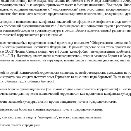
к были воспитаны), но не всегда получающие их. Именно в 80-е годы появляются в Аме
иктимизированных" и к которым примыкают также и бывшие школьники 70-х годов. Вполн
ладеют, но ощущают определенную "недостаточность" своего состояния, воспринимаемог
бществе, большая часть которого представлена старшими поколениями, владеющими дух
актором в возникновении конфликта поколений, то оформление конфликта в виде полит
ных требований дискриминированных в Америке расовых и этнических групп с распростр
 социальной сферы на уровень культуры в целом. Весьма примечательный результат тип
литической корректности в разных странах.
вам человека был представлен новый проект под названием "Общественная кампания б
в многонациональной Российской Федерации". В рамках представления этого проекта 
о СССР Леонид Стонов сказал, что в России "ксенофобия – не единственная проблема. 
ли? – Л.Л.). Например, имеет место антизападничество – теория заговора Европы и Амер
ованности большого количества верующих, появившихся в последние десять лет, многие
ой из целей политической корректности является, по всей очевидности, умножение не то
непросто, как свидетельствует опыт Германии: то ли с ними надо бороться? То ли их над
, кто боится тех, кто боится бояться?
ния борьбы правозащитников (т.е. в этом случае – политической корректности) в России
 очень важно для изучения политической корректности как проявления конфликта культу
отив западной культуры, значит, против западников, то есть традиционалистов;
мереваются бороться с антизападниками, то есть традиционалистами;
, кто выступает в защиту "немецкости", то есть с традиционалистами;
игией, то есть с традицией.