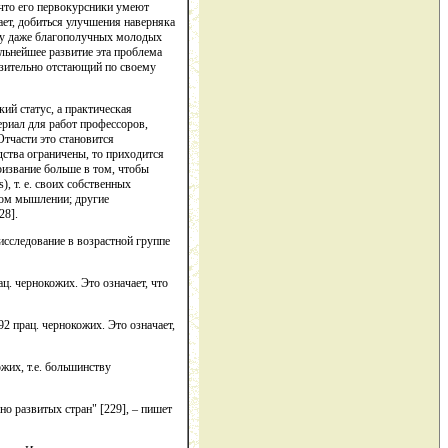
 что его первокурсники умеют
гает, добиться улучшения наверняка
оту даже благополучных молодых
альнейшее развитие эта проблема
азительно отстающий по своему
ий статус, а практическая
ериал для работ профессоров,
Отчасти это становится
дства ограничены, то приходится
призвание больше в том, чтобы
), т. е. своих собственных
ском мышлении; другие
28].
 исследование в возрастной группе
ц. чернокожих. Это означает, что
92 прац. чернокожих. Это означает,
жих, т.е. большинству
о развитых стран" [229], – пишет