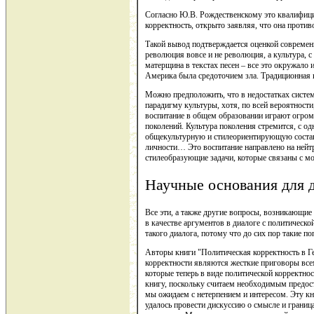
Согласно Ю.В. Рождественскому это квалифицир
корректность, открыто заявляя, что она против
Такой вывод подтверждается оценкой современн
революция вовсе и не революция, а культура, с
матерщина в текстах песен – все это окружало
Америка была средоточием зла. Традиционная к
Можно предположить, что в недостатках систем
парадигму культуры, хотя, по всей вероятности
воспитание в общем образовании играют огромн
поколений. Культура поколения стремится, с о
общекультурную и стилеориентирующую состав
личности… Это воспитание направлено на нейт
стилеобразующие задачи, которые связаны с м
Научные основания для 
Все эти, а также другие вопросы, возникающие
в качестве аргументов в диалоге с политическо
такого диалога, потому что до сих пор такие по
Авторы книги "Политическая корректность в Г
корректности являются жесткие приговоры всем
которые теперь в виде политической корректно
книгу, поскольку считаем необходимым предост
мы ожидаем с нетерпением и интересом. Эту кни
удалось провести дискуссию о смысле и грани