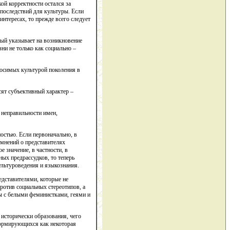
ой корректности остался за
последствий для культуры. Если
нтересах, то прежде всего следует
рый указывает на возникновение
ни не только как социально –
носимых культурой поколения в
сят субъективный характер –
 неправильности имен,
остью. Если первоначально, в
 мнений о представителях
 значение, в частности, в
ных предрассудков, то теперь
ультуроведения и языкознания.
едставителями, которые не
ротив социальных стереотипов, а
ы с белыми феминистками, геями и
исторически образования, чего
 формирующихся как некоторая