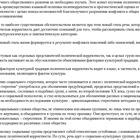
учного общественного развития их необходимо изучать. Этот аспект изучения политическ
ь преимущественно языковой политики политкорректности и прогностической оценки ее 
ректности с целью поиска возможностей благополучного разрешения конфликта в общих и
возникновения.
, то наиболее существенным обстоятельством является при этом новый стиль речи, кото
еская корректность дает достаточно оснований для того, чтобы рассматривать стиль жиз
ультурологическую и лингвистическую категорию.
 новый стиль жизни формируется в результате конфликта поколений либо поновлений, в
упков как отдельных представителей политической корректности, так и целых групп но
ность настаивает на их обусловленности объективными факторами культурной традиции.
факторов культурной традиции политическая корректность видит в языке; в частности, в
разования, являющиеся фактом культуры.
ию социального стереотипа, которое часто упоминается в связи с политической корректн
стереотип" употреблялся для обозначения предубеждений, предвзятых представлений и
ональных, сословных и подобных групп, а затем, во второй половине ХХ века, сузил свое
 и социальной психологии, и стал использоваться для обозначения расовых и националь
 на необходимость исследования культурно – цивилизационных стереотипов методами к
оциальными слоями общества, не этническими или иными группами, но лишь теми их пр
е жертвами, и объединяются в группы по этому признаку. Они протестуют, по сути, не п
зовательных – стереотипов. И именно на этой почве объединяются чернокожие и индейц
исходящими из различных слоев общества.
скольку социальные группы представляют собой относительно устойчивые, сложившиеся 
амках политической корректности. По сути, речь идет о социально-культурных группах,