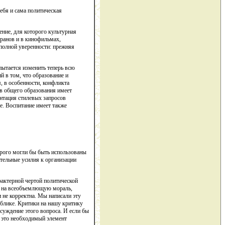
ебя и сама политическая
ние, для которого культурная
кранов и в кинофильмах,
 полной уверенности: прежняя
пытается изменить теперь всю
й в том, что образование и
, в особенности, конфликта
ов общего образования имеет
нтация стилевых запросов
е. Воспитание имеет также
орого могли бы быть использованы
ительные усилия к организации
рактерной чертой политической
ми на всеобъемлющую мораль,
 не корректна. Мы написали эту
ублике. Критики на нашу критику
бсуждение этого вопроса. И если бы
– это необходимый элемент