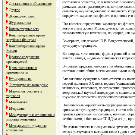
состоянием общества, но в интересах благопол
Дистанционное образование
рамками нашего рассмотрения, которое касалос
Другое
ставить задачу исследования политической кор
определить характер конфликта и причины его 
Жилищное право
Журналистика
Что касается определения характера конфликта
нового стиля жизни. Можно думать, что политич
Компьютерные сети
психологическую категорию, но, скорее, как к
Конституционное право
зарубежныйх стран
Во-первых, как показал Ю.В. Рождественский,
культурную традицию.
Конституционное право
России
Во-вторых, хотя мотивы, формы решений и пост
Краткое содержание
чувство обиды, – однако политическая коррект
произведений
В-третьих, представленность этих объективных 
Криминалистика и
составляющих общие места морали, науки и об
криминология
Культурология
Аналогичное суждение можно отнести и к понят
первой половине ХХ века, термин "социальный 
Литература языковедение
этнических, классовых, политических, професси
Маркетинг реклама и
американской научной литературе по социологии
торговля
изучение политической корректности указывает
Математика
Политическая корректность сформирована не с
Медицина
принимают культурную традицию, считая себя е
против культурных –моральных, научных, обра
Международные отношения и
лесбиянками, с больными СПИДом и т. д., про
мировая экономика
Менеджмент и трудовые
Их нельзя отнести и к социальным группам, по
отношения
нельзя утверждать о коалиции таких групп в р