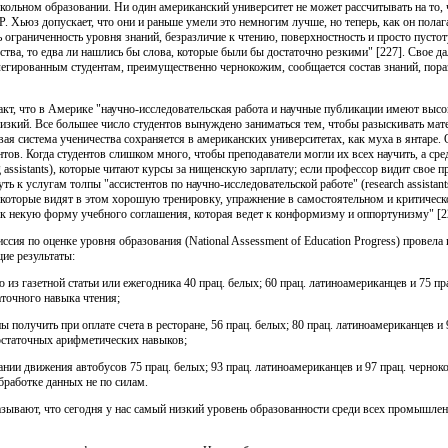
 школьном образовании. Ни один американский университет не может рассчитывать на то,
 Р. Хьюз допускает, что они и раньше умели это немногим лучше, но теперь, как он пола
 ограниченность уровня знаний, безразличие к чтению, поверхностность и просто пуст
тва, то едва ли нашлись бы слова, которые были бы достаточно резкими" [227]. Свое д
илегированным студентам, преимущественно чернокожим, сообщается состав знаний, пор
кт, что в Америке "научно-исследовательская работа и научные публикации имеют высок
низкий. Все большее число студентов вынуждено заниматься тем, чтобы разыскивать мат
ая система ученичества сохраняется в американских университетах, как муха в янтаре. 
тов. Когда студентов слишком много, чтобы преподаватели могли их всех научить, а сре
 assistants), которые читают курсы за нищенскую зарплату; если профессор видит свое 
ь к услугам толпы "ассистентов по научно-исследовательской работе" (research assistants
 Некоторые видят в этом хорошую тренировку, упражнение в самостоятельном и критиче
ак некую форму учебного соглашения, которая ведет к конформизму и оппортунизму" [2
сия по оценке уровня образования (National Assessment of Education Progress) провела
щие результаты:
 из газетной статьи или ежегодника 40 прац. белых; 60 прац. латиноамериканцев и 75 пра
точного навыка чтения;
ы получить при оплате счета в ресторане, 56 прац. белых; 80 прац. латиноамериканцев и 
остаточных арифметических навыков;
ании движения автобусов 75 прац. белых; 93 прац. латиноамериканцев и 97 прац. черноко
бработке данных не по силам.
зывают, что сегодня у нас самый низкий уровень образованности среди всех промышленн