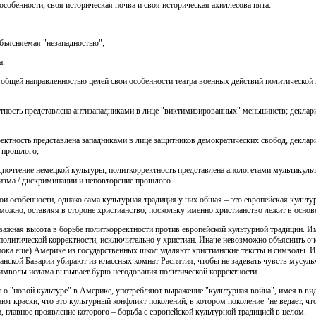
 особенности, своя историческая почва и своя историческая ахиллесова пята:
объясняемая "незападностью";
а.
общей направленностью целей свои особенности театра военных действий политической к
ктность представлена антизападниками в лице "виктимизированных" меньшинств; деклар
рректность представлена западниками в лице защитников демократических свобод, деклар
е прошлого;
редпочтение немецкой культуры; политкорректность представлена апологетами мультикуль
изма / дискриминации и неповторение прошлого.
ои особенности, однако сама культурная традиция у них общая – это европейская культу
можно, оставляя в стороне христианство, поскольку именно христианство лежит в основе
 важная высота в борьбе политкорректности против европейской культурной традиции. И
 политической корректности, исключительно у христиан. Иначе невозможно объяснить оч
пока еще) Америке из государственных школ удаляют христианские тексты и символы. 
анской Баварии убирают из классных комнат Распятия, чтобы не задевать чувств мусуль
имволы ислама вызывает бурю негодования политической корректности.
о "новой культуре" в Америке, употребляют выражение "культурная война", имея в ви
ают краски, что это культурный конфликт поколений, в котором поколение "не ведает, чт
, главное проявление которого – борьба с европейской культурной традицией в целом.