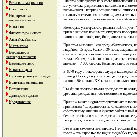
Никакой университет не в состоянии справитьс
Религия и мифология
могут только радикальные изменения в системе
Сексология
возможность "непривилегированным" учиться в
справиться с теми немногими видами деятельнос
Информатика
начальные навыки по извлечению и обработке 
программирование
Биология
Некоторые университеты решили пойти путем "п
принял решение принимать студентов пропорци
Физкультура и спорт
латиноамериканцев, индейцев, азиатских этниче
Английский язык
При этом оказалось, что среди абитуриентов, п
Математика
индейцев, 15 проц. белых и 30 проц. американ
Безопасность
сплоченных, с крепкими семейными традициями
жизнедеятельности
В дальнейшем, так было решено, для зачисления
Банковское дело
японцам – 7 000 баллов. Когда это стало извест
Биржевое дело
В 1970 году в некоторых ведущих колледжах а
Бухгалтерский учет и аудит
К концу 80-х годов уровень владения родным я
на конец 90-х годов ХХ века, ограничимся лиш
Валютные отношения
Ветеринария
Что бы ни предпринимали преподаватели коллед
уровень преподавания соответственно недостато
Делопроизводство
Кредитование
Причина такого неудовлетворительного владени
прививаться "…терпимость по отношению к прор
собственному мнению и чувству собственной з
бедных детей в состояние стресса; их нежные 
литературы, обязательной для прочтения, а эт
Это очень важное свидетельство. Несложный п
годов – это взрослые молодые люди 80-х годов