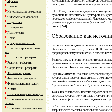
комбинация из социальной структуры общества,
Музыка
пользу того, что политическую корректность сл
Налоги
Ю.В. Рождественский подчеркивает, что культу
Начертательная геометрия
духовной, ни материальной культурой. Им дост
Оккультизм и уфология
порождает конфликт поколений. Чаще всего мол
Педагогика
удается или удается не вполне (курсив мой. –
стиль" [224].
Полиграфия
Политология
Образование как источни
Право
Предпринимательство
Это позволяет выдвинуть гипотезу относительн
Программирование и комп-
образование. Кроме того, согласно Ю.В. Рожде
ры
сформировавшему новый стиль в виде политичес
Психология - рефераты
Если это так, то вполне понятно, что причина 
Религия - рефераты
установления причины возникновения политиче
образования. Это предмет отдельного исследов
Социология - рефераты
Физика - рефераты
При этом отметим, что такое исследование пред
которое затрагивает и иные страны, в том числ
Философия - рефераты
поколений воплотилась в либерально-демократи
Финансы деньги и налоги
"цивилизованные" порядки. Для этой цели видо
Химия
Также и в связи с этим полезно обратиться к 
Экология и охрана природы
результат, который получит наша культура при 
Экономика и экономическая
образования (все статистические данные мы пр
теория
В Америке, как упоминалось выше, много спор
Экономико-математическое
американского высшего образования заключена 