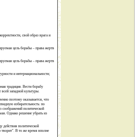
орректности, свой образ врага и
ируемая цель борьбы – права жертв
ируемая цель борьбы – права жертв
турности и интернациональности;
рная традиция. Вести борьбу
 всей западной культуры.
менно поэтому оказывается, что
евидную избирательность: по
Из соображений политической
ман. Однако решение убрать из
ду действия политической
о творит". В то же время вполне