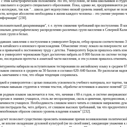
я с этим катастрофическим положением. Но это, безусловно, не вина школьников и студе
 школьного и среднего специального образования. Пока, однако же, предпринимаются р
 колледжах, так как "…школа дает недопустимо низкий уровень знаний, которые не по
ти, которые абсолютно необходимы в жизни каждого человека – это умение уверенно чит
информации" [230].
оложительной дискриминации", т. е. путем снижения требований при поступлении. В ко
онально демографическому распределению различных групп населения в Северной Кали
ских групп и белых.
одавших заявления о поступлении в университет Беркли, отбор прошли соответственно 3
цев китайского и японского происхождения. Объяснение этому лежало на поверхности: к
 и привычкой к постоянному труду с детства. Университету Беркли пришлось опять изм
 в университет чернокожим будет достаточно набрать из 8 000 баллов по системе тестир
но, последовали протесты в азиатской части населения, и эти условия пришлось отменить
битуриенты набирали на вступительном тестировании по английскому языку в среднем 6
зыком снизился в среднем на 50 баллов и составил 620–640 баллов. Не располагая на
ь замечанием о том, что общая тенденция сохранилась.
жей и университетов с целью повысить усвояемость учебного материала, все тщетно, т
чным навыкам студентов в чтении текстов, обработке источников и анализе понятий" [2
я родным языком заключается в том, что, начиная с 60-х годов, в системе американско
ехам в знаниях учащихся, столь же несоразмерная, сколь и циничная, преподносимая, о
начимости учащихся. Необходимость слишком много читать и слишком напряженно дума
души пострадали бы, чего доброго, от слишком высоких требований, так что предпочтите
о неизбежным образом снизило уровень владения языком" [232].
одсчет позволяет существенно прояснить понимание причин возникновения политическо
, не вполне овладевшие духовной культурой (не по своей вине), ожидающие уважения к