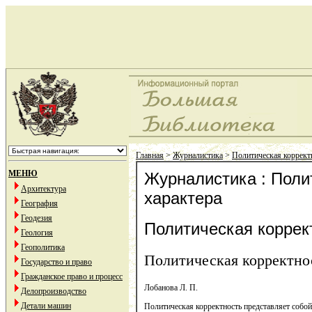
Главная
>
Журналистика
>
Политическая корректн
МЕНЮ
Журналистика : Поли
Архитектура
характера
География
Геодезия
Политическая коррект
Геология
Геополитика
Политическая корректнос
Государство и право
Гражданское право и процесс
Лобанова Л. П.
Делопроизводство
Детали машин
Политическая корректность представляет собо