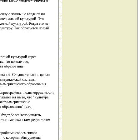
жения также свидетельствуют в
венную жизнь, не владеют ни
атериальной культурой. Это
овной культурой. Когда это не
ультуру. Так образуется новый
ховной культурой через
ть, что поколению,
ез образование.
ования. Следовательно, с целью
 американской системы
а американского образования.
аспространения политкорректности,
указывает на то, что "культура
вести американские
 образования" [226].
 будет более ясно увидеть
дать с американским результатом
 проблема современного
я, с которым абитуриенты