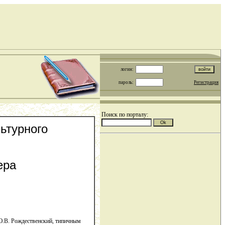
логин:
пароль:
Регистрация
Поиск по порталу:
ьтурного
ера
 Ю.В. Рождественский, типичным