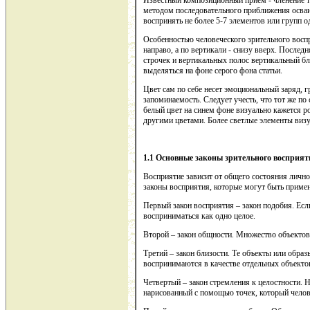
Известный композиционный прием - членение те
методом последовательного приближения осваи
воспринять не более 5-7 элементов или групп 
Особенностью человеческого зрительного восп
направо, а по вертикали - снизу вверх. Послед
строчек и вертикальных полос вертикальный бло
выделяться на фоне серого фона статьи.
Цвет сам по себе несет эмоциональный заряд, 
запоминаемость. Следует учесть, что тот же по
белый цвет на синем фоне визуально кажется р
другими цветами. Более светлые элементы визу
1.1 Основные законы зрительного восприят
Восприятие зависит от общего состояния лично
законы восприятия, которые могут быть примен
Первый закон восприятия – закон подобия. Есл
восприниматься как одно целое.
Второй – закон общности. Множество объектов 
Третий – закон близости. Те объекты или образ
воспринимаются в качестве отдельных объекто
Четвертый – закон стремления к целостности. 
нарисованный с помощью точек, который челов