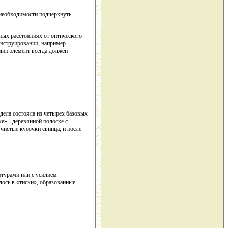
 необходимости подчеркнуть
ных расстояниях от оптического
онструировании, например
дин элемент всегда должен
 дела состояла из четырех базовых
е» - деревянной полоске с
чистые кусочки свинца; и после
атурами или с усилием
лось в «тиски», образованные