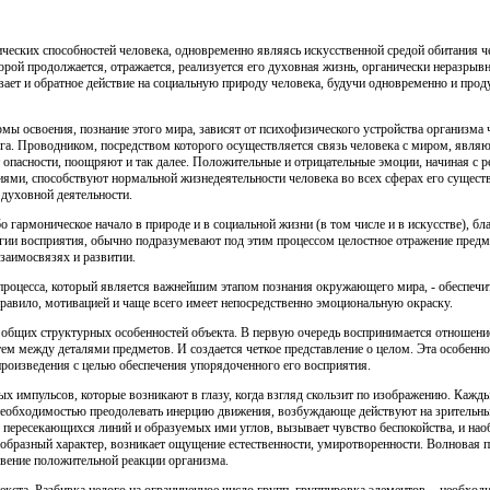
еских способностей человека, одновременно являясь искусственной средой обитания че
орой продолжается, отражается, реализуется его духовная жизнь, органически неразрывн
ает и обратное действие на социальную природу человека, будучи одновременно и проду
 освоения, познание этого мира, зависят от психофизического устройства организма ч
зга. Проводником, посредством которого осуществляется связь человека с миром, явля
т опасности, поощряют и так далее. Положительные и отрицательные эмоции, начиная с 
ми, способствуют нормальной жизнедеятельности человека во всех сферах его существ
 духовной деятельности.
 гармоническое начало в природе и в социальной жизни (в том числе и в искусстве), бл
гии восприятия, обычно подразумевают под этим процессом целостное отражение предме
заимосвязях и развитии.
 процесса, который является важнейшим этапом познания окружающего мира, - обеспечи
равило, мотивацией и чаще всего имеет непосредственно эмоциональную окраску.
 общих структурных особенностей объекта. В первую очередь воспринимается отношение
м между деталями предметов. И создается четкое представление о целом. Эта особенно
роизведения с целью обеспечения упорядоченного его восприятия.
х импульсов, которые возникают в глазу, когда взгляд скользит по изображению. Кажды
с необходимостью преодолевать инерцию движения, возбуждающе действуют на зрительн
пересекающихся линий и образуемых ими углов, вызывает чувство беспокойства, и наобо
образный характер, возникает ощущение естественности, умиротворенности. Волновая 
овение положительной реакции организма.