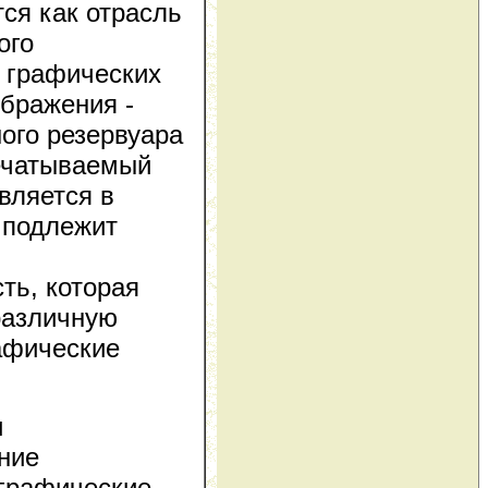
ся как отрасль
ого
е графических
ображения -
ого резервуара
печатываемый
вляется в
 подлежит
ть, которая
различную
рафические
и
ние
играфические