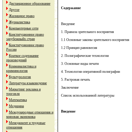
Дистанционное образование
Содержание
Другое
Жилищное право
Журналистика
Введение
Компьютерные сети
1. Правила зрительного восприятия
Конституционное право
зарубежныйх стран
1.1 Основные законы зрительного восприятия
Конституционное право
1.2 Принцип равновесия
России
Краткое содержание
2. Полиграфические технологии
произведений
3. Основные виды печати
Криминалистика и
криминология
4. Технологии оперативной полиграфии
Культурология
5. Растровая печать
Литература языковедение
Заключение
Маркетинг реклама и
торговля
Список использованной литературы
Математика
Медицина
Введение
Международные отношения и
мировая экономика
Менеджмент и трудовые
отношения