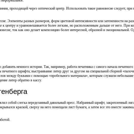
и неформальное.
инии, проходящей через оптический центр. Использовать такое равновесие следует, при
есие. Элементы разных размеров, форм цветовой интенсивности или затененности на раз
же к центру и уравновешивается более легким, но расположенным дальше от него. При к
весие, ток как оно делает композицию более интересной, образной и эмоциональной. О
 добавить немного истории. Так, например, работа печатника с самого начала печатного
ы печатного шрифта; выстраивание литер друг за другом на специальной сборной «палочк
белов между буквами с помощью «пробельного материала», которым служили небольшие 
ение литер обратно в кассу.
тенберга
авлял собой слегка переделанный давильный пресс. Набранный шрифт, закрепленный лиг
рывался краской, сверху на него помещали лист бумаги, а затем все это вместе зажима
аботой.