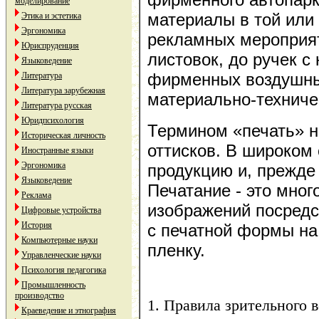
моделирование
материалы в той или 
Этика и эстетика
Эргономика
рекламных мероприят
Юриспруденция
листовок, до ручек с
Языковедение
фирменных воздушны
Литература
Литература зарубежная
материально-техничес
Литература русская
Юридпсихология
Термином «печать» н
Историческая личность
оттисков. В широком
Иностранные языки
Эргономика
продукцию и, прежде 
Языковедение
Печатание - это мног
Реклама
изображений посредс
Цифровые устройства
История
с печатной формы на 
Компьютерные науки
пленку.
Управленческие науки
Психология педагогика
Промышленность
производство
1. Правила зрительного 
Краеведение и этнография