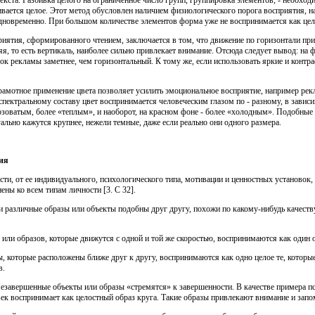
кста. Разбивка целого на ограниченное число групп, группировка элементов, - необхо
вается целое. Этот метод обусловлен наличием физиологического порога восприятия, 
одновременно. При большом количестве элементов форма уже не воспринимается как цел
риятия, сформированного чтением, заключается в том, что движение по горизонтали пр
няя, то есть вертикаль, наиболее сильно привлекает внимание. Отсюда следует вывод: на
к рекламы заметнее, чем горизонтальный. К тому же, если использовать яркие и контра
грамотное применение цвета позволяет усилить эмоциональное восприятие, например рек
 спектральному составу цвет воспринимается человеческим глазом по - разному, в зави
озоватым, более «теплым», и наоборот, на красном фоне - более «холодным». Подобные
ально кажутся крупнее, нежели темные, даже если реально они одного размера.
ия
сти, от ее индивидуального, психологического типа, мотивации и ценностных установок
ены ко всем типам личности [3. С 32].
и различные образы или объекты подобны друг другу, похожи по какому-нибудь качеству
или образов, которые движутся с одной и той же скоростью, воспринимаются как один о
ы, которые расположены ближе друг к другу, воспринимаются как одно целое те, которые
в.
Незавершенные объекты или образы «стремятся» к завершенности. В качестве примера п
ек воспринимает как целостный образ круга. Такие образы привлекают внимание и зап