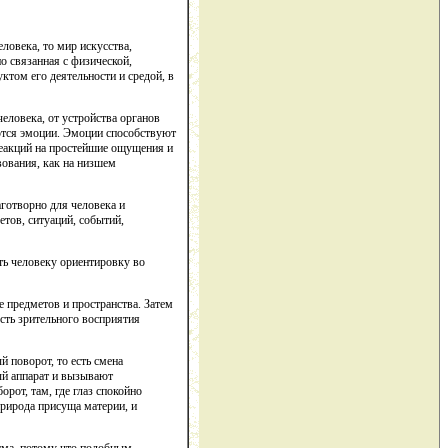
ловека, то мир искусства,
о связанная с физической,
ктом его деятельности и средой, в
еловека, от устройства органов
ются эмоции. Эмоции способствуют
реакций на простейшие ощущения и
ования, как на низшем
аготворно для человека и
тов, ситуаций, событий,
ть человеку ориентировку во
 предметов и пространства. Затем
сть зрительного восприятия
й поворот, то есть смена
ый аппарат и вызывают
рот, там, где глаз спокойно
природа присуща материи, и