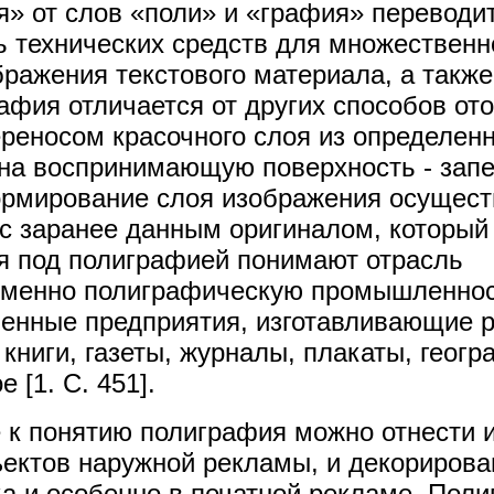
» от слов «поли» и «графия» переводит
ь технических средств для множественн
бражения текстового материала, а такж
афия отличается от других способов от
ереносом красочного слоя из определенн
 на воспринимающую поверхность - за
рмирование слоя изображения осущест
 с заранее данным оригиналом, который
я под полиграфией понимают отрасль
именно полиграфическую промышленнос
енные предприятия, изготавливающие 
книги, газеты, журналы, плакаты, геог
 [1. С. 451].
 к понятию полиграфия можно отнести 
ектов наружной рекламы, и декорирова
а и особенно в печатной рекламе. Пол