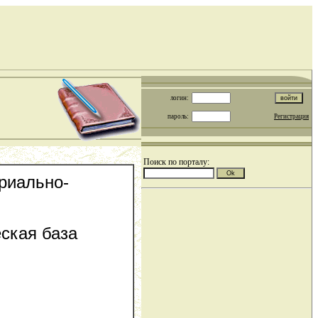
логин:
пароль:
Регистрация
Поиск по порталу:
риально-
ская база