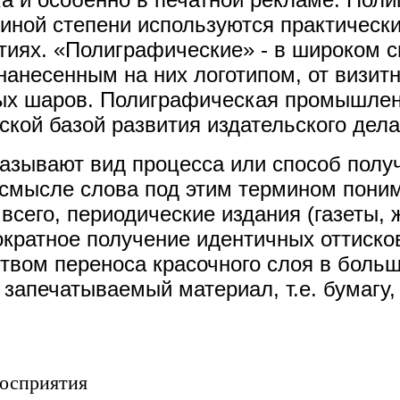
иной степени используются практически
иях. «Полиграфические» - в широком с
 нанесенным на них логотипом, от визит
х шаров. Полиграфическая промышлен
кой базой развития издательского дела
азывают вид процесса или способ полу
 смысле слова под этим термином пони
всего, периодические издания (газеты, 
ократное получение идентичных оттисков
твом переноса красочного слоя в боль
запечатываемый материал, т.е. бумагу, 
восприятия