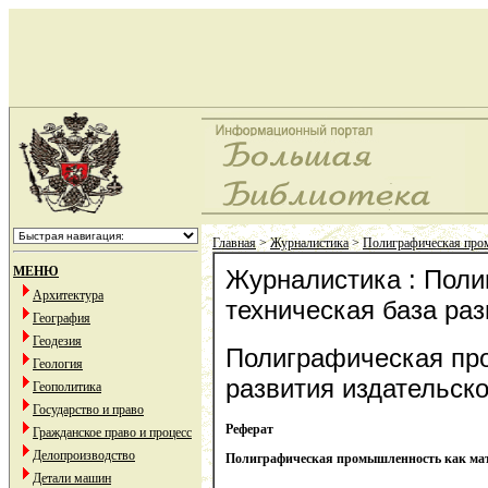
Главная
>
Журналистика
>
Полиграфическая пром
МЕНЮ
Журналистика : Поли
Архитектура
техническая база раз
География
Геодезия
Полиграфическая про
Геология
развития издательско
Геополитика
Государство и право
Реферат
Гражданское право и процесс
Делопроизводство
Полиграфическая промышленность как мате
Детали машин