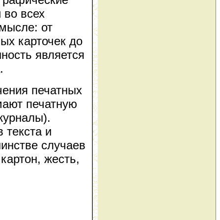
 во всех
мысле: от
ных карточек до
ность является
.
чения печатных
мают печатную
журналы).
 текста и
шинстве случаев
картон, жесть,