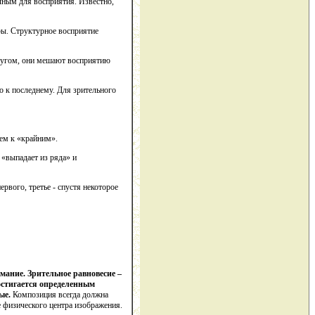
чным для восприятия. Известно,
уры. Структурное восприятие
другом, они мешают восприятию
о к последнему. Для зрительного
ем к «крайним».
 «выпадает из ряда» и
рвого, третье - спустя некоторое
мание. Зрительное равновесие –
остигается определенным
ные.
Композиция всегда должна
 физического центра изображения.