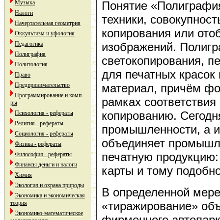
Музыка
Понятие «Полиграфия
Налоги
техники, совокупност
Начертательная геометрия
копирования или ото
Оккультизм и уфология
Педагогика
изображений. Полигр
Полиграфия
светокопирования, п
Политология
для печатных красок
Право
Предпринимательство
материал, причём фо
Программирование и комп-
рамках соответствия
ры
копированию. Сегодн
Психология - рефераты
Религия - рефераты
промышленности, а 
Социология - рефераты
объединяет промышл
Физика - рефераты
печатную продукцию: 
Философия - рефераты
Финансы деньги и налоги
карты и тому подобное
Химия
Экология и охрана природы
В определенной мере
Экономика и экономическая
теория
«тиражирование» объ
Экономико-математическое
фирменного автопарк