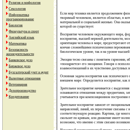
Религия и мифология
Сексология
Если мир техники является продолжением физич
Информатика
творимый человеком, является областью, в кот
программирование
материальной и социальной жизнью. Она оказыв
Биология
которой он существует.
Физкультура и спорт
Восприятие человеком окружающего мира, формы
Английский язык
восприятия, высшей нервной деятельности, мо
ориентации человека в мире, предостерегают о
Математика
кончая сложнейшими психическими переживания
Безопасность
биологическом уровне, так и на уровне высшей
жизнедеятельности
Эмоции тесно связаны с понятием гармонии, ибо
Банковское дело
«поощряется» его эмоциями. Говоря о психоло
Биржевое дело
взаимоотношений в их чувственно доступных в
Бухгалтерский учет и аудит
Основная задача восприятия как психического
Валютные отношения
внешнем мире. Определяется восприятие, как п
Ветеринария
Зрительное восприятие начинается с выделения
Делопроизводство
осваиваются отношения между предметами, зате
Кредитование
учитывается при композиционном построении п
Зрительное восприятие зависит от эмоциональны
направлений, линий, их пересечение связаны 
соответствующую реакцию. Картина, где много 
скользит по кривым, или движение имеет волно
возможно, что именно с этим связано возникн