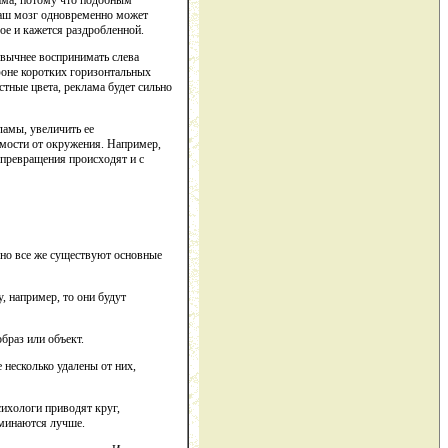
дима, потому что подобным
наш мозг одновременно может
ое и кажется раздробленной.
ивычнее воспринимать слева
 фоне коротких горизонтальных
стные цвета, реклама будет сильно
ламы, увеличить ее
симости от окружения. Например,
 превращения происходят и с
, но все же существуют основные
, например, то они будут
браз или объект.
 несколько удалены от них,
сихологи приводят круг,
оминаются лучше.