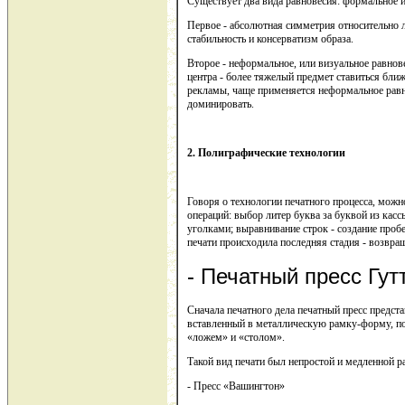
Существует два вида равновесия: формальное 
Первое - абсолютная симметрия относительно л
стабильность и консерватизм образа.
Второе - неформальное, или визуальное равнов
центра - более тяжелый предмет ставиться бли
рекламы, чаще применяется неформальное равно
доминировать.
2. Полиграфические технологии
Говоря о технологии печатного процесса, можно
операций: выбор литер буква за буквой из касс
уголками; выравнивание строк - создание про
печати происходила последняя стадия - возвращ
- Печатный пресс Гут
Сначала печатного дела печатный пресс предст
вставленный в металлическую рамку-форму, пок
«ложем» и «столом».
Такой вид печати был непростой и медленной р
- Пресс «Вашингтон»