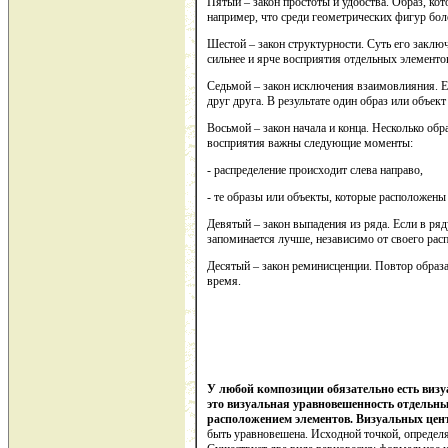
Пятый – закон простоты и удобства. Образ, к
например, что среди геометрических фигур бол
Шестой – закон структурности. Суть его заключ
сильнее и ярче восприятия отдельных элементо
Седьмой – закон исключения взаимовлияния. Е
друг друга. В результате один образ или объе
Восьмой – закон начала и конца. Несколько обр
восприятия важны следующие моменты:
- распределение происходит слева направо,
- те образы или объекты, которые расположен
Девятый – закон выпадения из ряда. Если в ря
запоминается лучше, независимо от своего расп
Десятый – закон реминисценции. Повтор образа 
время.
У любой композиции обязательно есть визу
это визуальная уравновешенность отдельны
расположением элементов. Визуальных цент
быть уравновешена. Исходной точкой, определя