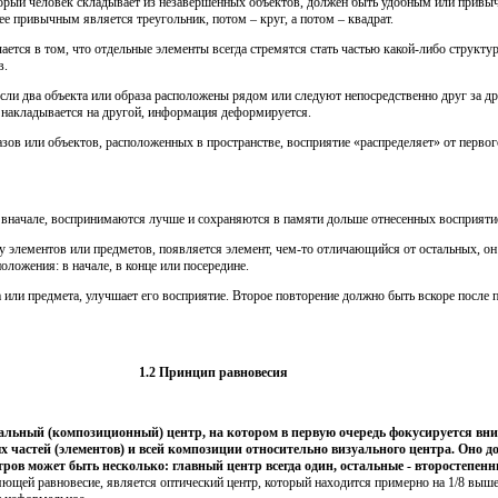
оторый человек складывает из незавершенных объектов, должен быть удобным или привы
ее привычным является треугольник, потом – круг, а потом – квадрат.
ается в том, что отдельные элементы всегда стремятся стать частью какой-либо структ
в.
сли два объекта или образа расположены рядом или следуют непосредственно друг за 
кт накладывается на другой, информация деформируется.
азов или объектов, расположенных в пространстве, восприятие «распределяет» от первог
ы вначале, воспринимаются лучше и сохраняются в памяти дольше отнесенных восприяти
ду элементов или предметов, появляется элемент, чем-то отличающийся от остальных, он
оложения: в начале, в конце или посередине.
или предмета, улучшает его восприятие. Второе повторение должно быть вскоре после пе
1.2 Принцип равновесия
альный (композиционный) центр, на котором в первую очередь фокусируется вни
х частей (элементов) и всей композиции относительно визуального центра. Оно д
ров может быть несколько: главный центр всегда один, остальные - второстепен
ющей равновесие, является оптический центр, который находится примерно на 1/8 выше