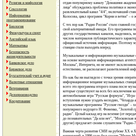
Религия и мифология
отдан популярному каналу "Домашняя академия
лица" обсуждались проблемы политики и экон
Сексология
развлекательный канал "4/4", включавший ст
Информатика
Колосова, цикл программ "Корни и ветви" – о 
программирование
С тех пор как "Радио России" стало главной го
Биология
свой альтернативный имидж. Его программы пе
Физкультура и спорт
других государственных каналов, выделяясь, 
числом материалов публицистического характер
Английский язык
официозный источник информации. Поэтому 
Математика
станции стали выходить вперед.
Безопасность
Музыкальные и информационно-музыкальные ст
жизнедеятельности
на основе материалов информационных агентст
Банковское дело
Москвы", Интернета, но не имеют эксклюзивны
Биржевое дело
естественно, не располагают разветвленной и
Бухгалтерский учет и аудит
Но как бы ни выглядело с точки зрения операт
Валютные отношения
информационное вещание музыкальных станций,
всего это программы второго плана после музы
Ветеринария
которые существуют на всех без исключения к
Делопроизводство
автомобильная игра "Русская формула", "Игра 
вступления нужно угадать мелодию, "Чехарда а
Кредитование
музыкальные программы "Русские гвозди" – хит
популярного ведущего Н. Фоменко, "Золотой г
радио". Целый каскад игр на везение (от пере
до познавательных "Да или нет", "Московская 
другие) предлагает своим слушателям "Радио-7
Важная черта развития СМИ на рубеже XX и X
корпораций: в 1996 году был создан "Медиа-Мо