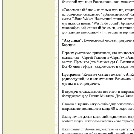
блюзовой музыки в России появилось множест
«Современный блюз – не только музыка, свиде
историческом смысле это "урбанистический" бл
жанра T-Bone Walker. Наивысшей точки развития
музыкантов школы "West Side Sound", британс
многообразный, сложный феномен, испытавший
длительную эволюцию»
[7]
, - говорит автор и
"Акустика"
. Ежемесячной часовая программ
Борецкий.
Первых участников приглашали, что называетс
коллектива – Сергей Галанин и «СерьГа» и Але
охотно. Премьера (это был концерт С. Галанина
Все 45 минут эфира - каждое слово и каждая н
Программа "Когда не хватает джаза" с А. К
радиоведущий, но и как музыкант. Возможно, 
музыка в его программе.
В передаче отслеживаются все стили и направл
Фитцджеральд до Гленна Миллера, Дюка Эллинг
Сложно выделить какую-либо одну основную ид
направление, возникшее в конце 60-х годов на 
Джазу нельзя дать и какое-либо одно емкое оп
особых людей. Джазовый человек - это характе
Джаз оказал глубокое воздействие на культуру 
популярности, но и благодаря той важной рол