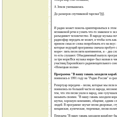
А Земля уменьшилась
До размеров спутниковой тарелки”
[6]
.
И радио может помочь ориентироваться в это
незнакомой речи и узнать что-то знакомое в экзо
разъединяет человечество. В народе музыка поч
радиоэфир передать не может, и чтобы хоть как
прямом смысле слова попробовать его на вкус
которые ведущий программы сначала пробует с
моря»: пять песен пяти континентов, и – два сло
то есть слушают. Объединенный выпуск прог
за три моря/Вся музыка мира» был назван в чи
участниц Европейского радиовещательного сою
«Немецкая волна».
Программа "В нашу гавань заходили кора
появилась в 1991 году на "Радио Россия" и ср
Репертуар передачи – песни, которые мы пели в
появились по большей части из народа, несомне
тем, что эти песни ушли в народ, они «улучшал
называть своими. "В нашу гавань заходили кора
шутки, хорошую компанию, общение, одним с
людей. В программе звучат песни дворовые, ст
мещанские, купеческие, тюремные, песни поли
Передача "В нашу гавань заходили корабли» бы