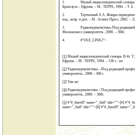
1. Малый энциклопедический словарь: В 4 
Брокгауза – Ефрона. – М.: ТЕРРА, 1994. – Т. 4. - 
2. Тертычный А.А. Жанры периодической пе
изд., испр. и доп. – М.: Аспект Пресс, 2002. – 32
3. Радиожурналистика./Под редакцией про
Московского университета., 2000. – 368с.
4. #"OLE_LINK2">
[1]
Малый энциклопедический словарь: В 4т. Т.
Ефрона. – М.: ТЕРРА, 1994. – 536 с.: ил.
[2]
Радиожурналистика.-
/
Под редакцией профе
университета., 2000 – 368 с.
[3]
Там же
[4]
Радиожурналистика. /
Под редакцией профес
университета., 2000. – 368с.
[5]
#"#_ftnref6" name="_ftn6" title="">[6] #"#_ft
name="_ftn8" title="">[8] #"#_ftnref9" name="_ftn