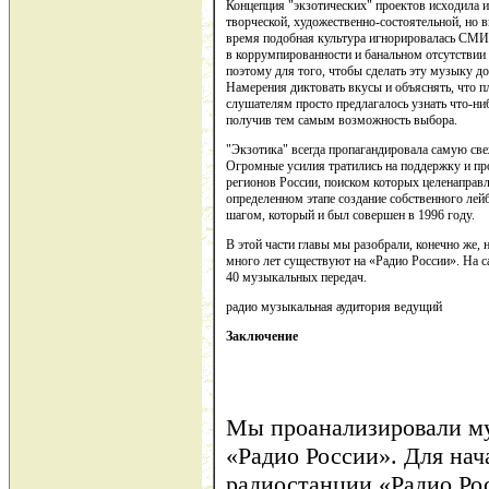
Концепция "экзотических" проектов исходила и
творческой, художественно-состоятельной, но
время подобная культура игнорировалась СМИ 
в коррумпированности и банальном отсутствии
поэтому для того, чтобы сделать эту музыку до
Намерения диктовать вкусы и объяснять, что пл
слушателям просто предлагалось узнать что-ни
получив тем самым возможность выбора.
"Экзотика" всегда пропагандировала самую св
Огромные усилия тратились на поддержку и пр
регионов России, поиском которых целенаправ
определенном этапе создание собственного лей
шагом, который и был совершен в 1996 году.
В этой части главы мы разобрали, конечно же, 
много лет существуют на «Радио России». На с
40 музыкальных передач.
радио музыкальная аудитория ведущий
Заключение
Мы проанализировали м
«Радио России». Для на
радиостанции «Радио Ро