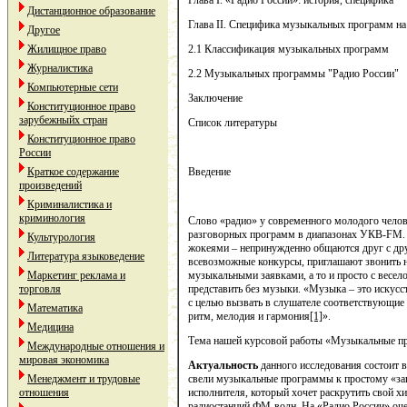
Глава I. «Радио России»: история, специфика
Дистанционное образование
Глава II. Специфика музыкальных программ на
Другое
Жилищное право
2.1 Классификация музыкальных программ
Журналистика
2.2 Музыкальных программы "Радио России"
Компьютерные сети
Заключение
Конституционное право
зарубежныйх стран
Список литературы
Конституционное право
России
Краткое содержание
Введение
произведений
Криминалистика и
криминология
Слово «радио» у современного молодого челов
разговорных программ в диапазонах УКВ-FM. 
Культурология
жокеями – непринужденно общаются друг с др
Литература языковедение
всевозможные конкурсы, приглашают звонить н
Маркетинг реклама и
музыкальными заявками, а то и просто с весе
торговля
представить без музыки. «Музыка – это искусс
с целью вызвать в слушателе соответствующие 
Математика
ритм, мелодия и гармония
[1]
».
Медицина
Тема нашей курсовой работы «Музыкальные пр
Международные отношения и
мировая экономика
Актуальность
данного исследования состоит 
Менеджмент и трудовые
свели музыкальные программы к простому «зак
отношения
исполнителя, который хочет раскрутить свой хи
радиостанций ФМ-волн. На «Радио России» оче