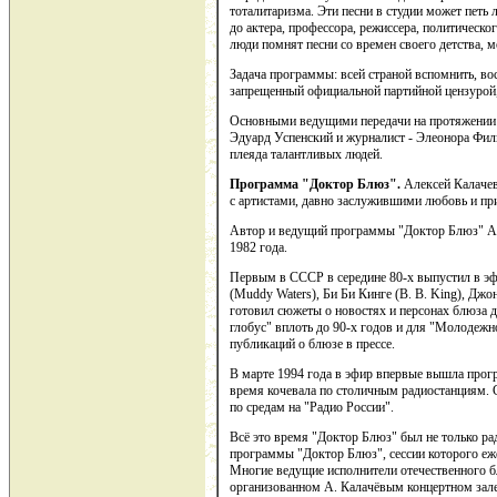
тоталитаризма. Эти песни в студии может петь 
до актера, профессора, режиссера, политического
люди помнят песни со времен своего детства, м
Задача программы: всей страной вспомнить, во
запрещенный официальной партийной цензурой,
Основными ведущими передачи на протяжении в
Эдуард Успенский и журналист - Элеонора Фил
плеяда талантливых людей.
Программа "Доктор Блюз".
Алексей Калачев
с артистами, давно заслужившими любовь и пр
Автор и ведущий программы "Доктор Блюз" Але
1982 года.
Первым в СССР в середине 80-х выпустил в э
(Muddy Waters), Би Би Кинге (B. B. King), Джо
готовил сюжеты о новостях и персонах блюза
глобус" вплоть до 90-х годов и для "Молодежн
публикаций о блюзе в прессе.
В марте 1994 года в эфир впервые вышла прогр
время кочевала по столичным радиостанциям.
по средам на "Радио России".
Всё это время "Доктор Блюз" был не только ра
программы "Доктор Блюз", сессии которого еже
Многие ведущие исполнители отечественного б
организованном А. Калачёвым концертном зале