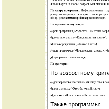
На «Радио России» очень много музыкальных п
любой вкус и на любой возраст. Мы выявили н
По жанру программы.
Информационные – рад
репортаж, например с концерта. Самый распрост
обзор, реже комментарий и корреспонденция.
По музыкальному жанру:
а) рок-программы(«Аэростат», «Высокое напря
б) джаз-программы(«Когда нехватает джаза»),
в) блюз-программы («Доктор Блюз»),
г) поп-программы («Лучшие песни страны», «З
д) программа о классике и др.
По аудитории:
По возростному крит
а) для взрослого населения («В нашу гавань за
б) для молодых («Этот безумный мир»),
в) детские («Детскотека», «Пять с плюсом»).
Также программы: