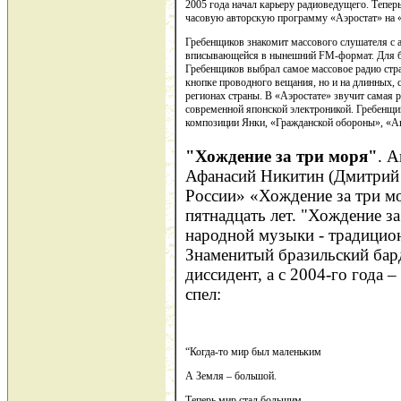
2005 года начал карьеру радиоведущего. Тепер
часовую авторскую программу «Аэростат» на 
Гребенщиков знакомит массового слушателя с а
вписывающейся в нынешний FM-формат. Для бо
Гребенщиков выбрал самое массовое радио стра
кнопке проводного вещания, но и на длинных, 
регионах страны. В «Аэростате» звучит самая р
современной японской электроникой. Гребенщи
композиции Янки, «Гражданской обороны», «An
"Хождение за три моря"
. 
Афанасий Никитин (Дмитрий
России» «Хождение за три м
пятнадцать лет. "Хождение за
народной музыки - традицио
Знаменитый бразильский ба
диссидент, а с 2004-го года 
спел:
“Когда-то мир был маленьким
А Земля – большой.
Теперь мир стал большим,