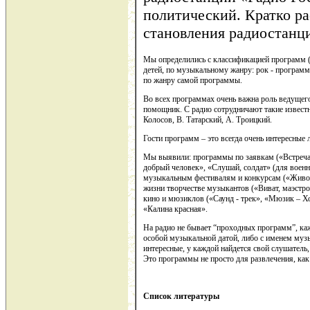
политический. Кратко р
становления радиостанци
Мы определились с классификацией программ (
детей, по музыкальному жанру: рок - программ
по жанру самой программы.
Во всех программах очень важна роль ведущего.
помощник. С радио сотрудничают такие известн
Колосов, В. Татарский, А. Троицкий.
Гости программ – это всегда очень интересные 
Мы выявили: программы по заявкам («Встреча с
добрый человек», «Слушай, солдат» (для вое
музыкальным фестивалям и конкурсам («Живой
жизни творчестве музыкантов («Виват, маэстр
кино и мюзиклов («Саунд - трек», «Мюзик – 
«Калина красная».
На радио не бывает “проходных программ”, каж
особой музыкальной датой, либо с именем муз
интересные, у каждой найдется свой слушатель,
Это программы не просто для развлечения, ка
Список литературы