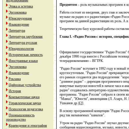
моделирование
Предметом
– роль музыкальных программ в ко
Этика и эстетика
Эргономика
Работа состоит из введения, двух глав и заклю
музыке на радио и о радиостанции «Радио Рос
Юриспруденция
программ на данной радиостанции их роль. А 
Языковедение
Теоретическую базу курсовой работы составля
Литература
Литература зарубежная
Глава
I
.
«
Радио России»: история, специфи
Литература русская
Юридпсихология
Официальное государственное "Радио России" б
Историческая личность
декабря 1990 года вместе с Российским телев
Иностранные языки
телерадиокомпанию – ВГТРК.
Эргономика
"Радио России" вступает в 1992 году в новый э
Языковедение
круглосуточным. "Радио России" превращается
его рамках создаются два подразделения: "ко
Реклама
"длинное радио" – дирекция программного веща
Цифровые устройства
минутные выпуски новостей в начале часа и ан
радио" создавались литературно-художественны
История
программы. "Радио России" собрало в своем к
Компьютерные науки
"Маяка", "Юности", иновещания (Л. Азарх, Н. 
Управленческие науки
Ушканов др.)
[2]
.
Психология педагогика
В основу программной концепции "Радио Росси
Промышленность
ряд так называемых "каналов".
производство
Утром на радио "Радио России" звучал двухча
Краеведение и этнография
сообщения корреспондентов, музыку, новости,