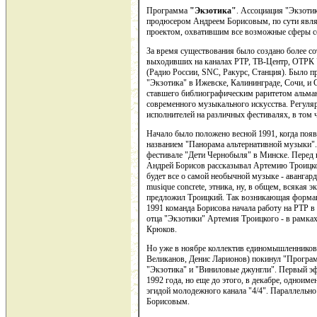
Программа
"Экзотика"
. Ассоциация "Экзоти
продюсером Андреем Борисовым, по сути явл
проектом, охватившим все возможные сферы с
За время существования было создано более с
выходивших на каналах РТР, ТВ-Центр, ОТРК 
(Радио России, SNC, Ракурс, Станция). Было 
"Экзотика" в Ижевске, Калининграде, Сочи, и
ставшего библиографическим раритетом альма
современного музыкального искусства. Регуля
исполнителей на различных фестивалях, в том 
Начало было положено весной 1991, когда появ
названием "Панорама альтернативной музыки".
фестивале "Дети Чернобыля" в Минске. Перед
Андрей Борисов рассказывал Артемию Троицко
будет все о самой необычной музыке - авангард, 
musique concrete, этника, ну, в общем, всякая э
предложил Троицкий. Так возникающая формаци
1991 команда Борисова начала работу на РТР 
отца "Экзотики" Артемия Троицкого - в рамках
Крюков.
Но уже в ноябре коллектив единомышленников
Великанов, Денис Ларионов) покинул "Програ
"Экзотика" и "Виниловые джунгли". Первый эф
1992 года, но еще до этого, в декабре, одноим
эгидой молодежного канала "4/4". Параллельно
Борисовым.