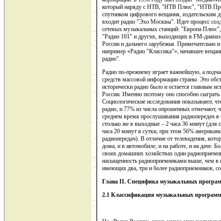
который наряду с НТВ, "НТВ Плюс", "НТВ Про
спутником цифрового вещания, издательским 
входит радио "Эхо Москвы". Идет процесс соз
сетевых музыкальных станций: "Европа Плюс", 
"Радио 101" и других, выходящих в FM-диапазо
России и дальнего зарубежья. Примечательно и 
например «Радио "Классика"», начавшее вещани
радио".
Радио по-прежнему играет важнейшую, а подча
средств массовой информации страны. Это обс
исторически радио было и остается главным ис
России. Именно поэтому оно способно сыграт
Социологические исследования показывают, ч
радио, и 77% из числа опрошенных отмечают, ч
среднем время прослушивания радиопередач в б
столько же в выходные – 2 часа 36 минут (для 
часа 20 минут в сутки, при этом 56% америка
радиопередач). В отличие от телевидения, кот
дома, и в автомобиле, и на работе, и на даче.
своих домашних хозяйствах один радиоприемник
насыщенность радиоприемниками выше, чем в ц
имеющих два, три и более радиоприемников, сос
Глава
II
. Специфика музыкальных програм
2.1 Классификация музыкальных програм