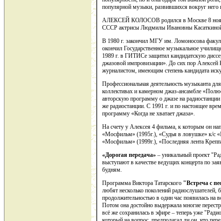
популярной музыки, развившихся вокруг него и
АЛЕКСЕЙ КОЛОСОВ родился в Москве 8 ноября
СССР актрисы Людмилы Ивановны Касаткиной 
В 1980 г. закончил МГУ им. Ломоносова факуль
окончил Государственное музыкальное училище 
1989 г. в ГИТИСе защитил кандидатскую дисс
джазовой импровизации». До сих пор Алексей
журналистом, имеющим степень кандидата иску
Профессиональная деятельность музыканта для н
коллективах и камерном джаз-ансамбле «Полюс».
авторскую программу о джазе на радиостанции
же радиостанции. С 1991 г. и по настоящее вре
программу «Когда не хватает джаза».
На счету у Алексея 4 фильма, к которым он на
«Мосфильм» (1995г.), «Судья в ловушке» к/с «
«Мосфильм» (1999г.), «Последняя лента Креппа
«Дорогая передача»
– уникальный проект "Рад
выступают в качестве ведущих концерта по за
будням.
Программа Виктора Татарского
"Встреча с пе
любят несколько поколений радиослушателей, б
продолжительностью в один час появилась на в
Потом она достойно выдержала многие перестро
всё же сохранилась в эфире – теперь уже "Радио
который на вопрос, предполагал ли он, что пере