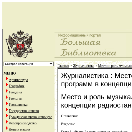
Главная
>
Журналистика
>
Место и роль музыкал
МЕНЮ
Журналистика : Мест
Архитектура
программ в концепци
География
Геодезия
Место и роль музыка
Геология
концепции радиостан
Геополитика
Государство и право
Оглавление
Гражданское право и процесс
Делопроизводство
Введение
Детали машин