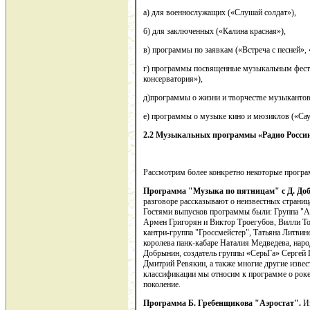
а) для военнослужащих («Слушай солдат»),
б) для заключенных («Калина красная»),
в) программы по заявкам («Встреча с песней»,
г) программы посвященные музыкальным фест
консерватория»),
д)программы о жизни и творчестве музыкантов
е) программы о музыке кино и мюзиклов («Сау
2.2 Музыкальных программы «Радио Росси
Рассмотрим более конкретно некоторые прогр
Программа "Музыка по пятницам" с Д. Д
разговоре рассказывают о неизвестных страниц
Гостями выпусков программы были: Группа "Аг
Армен Григорян и Виктор Троегубов, Вилли Ток
кантри-группа "Гроссмейстер", Татьяна Литвин
королева панк-кабаре Наталия Медведева, наро
Добрынин, создатель группы «СерьГа» Сергей Г
Дмитрий Ревякин, а также многие другие изве
классификации мы относим к программе о роке, 
поколение.
Программа Б. Гребенщикова "Аэростат".
И