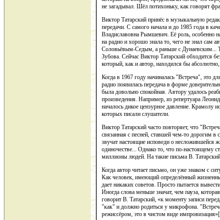
не загадывал. Шёл потихоньку, как говорят фр
Виктор Татарский принёс в музыкальную редак
передачи. С самого начала и до 1985 года в ка
Владиславовна Рымшевич. Её роль, особенно на
на радио и хорошо знала то, чего не знал сам 
Соловьёвым-Седым, а раньше с Дунаевским... 
Зубова. Сейчас Виктор Татарский обходится бе
который, как и автор, находился бы абсолютно, 
Когда в 1967 году начиналась "Встреча", это 
радио появилась передача в форме доверительно
была довольно спокойная. Автору удалось реа
произведения. Например, из репертуара Леонида
началось дикое цензурное давление. Крамолу ис
которых писали слушатели.
Виктор Татарский часто повторяет, что "Встреч
связанная с песней, ставшей чем-то дорогим в 
звучат настоящие исповеди о несложившейся ж
одиночестве... Однако то, что по-настоящему ст
миллионы людей. На такие письма В. Татарский
Когда автор читает письмо, он уже знаком с ситу
Как человек, имеющий определённый жизненный 
дает никаких советов. Просто пытается вывест
Иногда слова меньше значат, чем пауза, котор
говорит В. Татарский, «к моменту записи переда
"как" и должно родиться у микрофона. "Встреча
режиссёром, это в чистом виде импровизация»