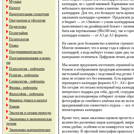
Музыка
календари, но с одной навивкой. Карманные ка
Налоги
небольшого презента своим клиентам. Закруг
календарям. Для тех, кто большую часть врем
Начертательная геометрия
заказывать календари-«домики». Предлагаем р
Оккультизм и уфология
и бюджет — от «Эконом» с узким календарным
выполненного на дизайнерской бумаге с тисне
Педагогика
быть как вертикальные (98х160 мм), так и гор
Полиграфия
календаря-плаката — от А3 до А1 формата.
Политология
На самом деле большинство клиентов стремятся
Право
Многие понимают, что в конце года в офисах с
Предпринимательство
календарей, а ведь выберут только один–два, п
выигрышно отличиться. Цифровая печать делае
Программирование и комп-
ры
Мы можем предложить изготовить отрывной на
Психология - рефераты
блоком и изображением продукции компании н
настольный календарь с подставкой под ручки. 
Религия - рефераты
явно не оставит его без внимания. Есть вариан
Социология - рефераты
перекидного календаря формата А3+, А4 с фот
На сегодня это весьма популярный вид календа
Физика - рефераты
интересного подарка для себя, друзей, сотруд
Философия - рефераты
заядлые коллекционеры отбирают лучшие образ
Финансы деньги и налоги
фотографии из семейного альбома или же колл
празднований или совместного отдыха — все э
Химия
неповторимых календарях.
Экология и охрана природы
Кроме того, наши заказчики оценили прелесть ц
Экономика и экономическая
количество различных видов календарей, наприм
теория
очень удобно, особенно если планируется часть 
Экономико-математическое
коллективу. В офсетной типографии пришлось 