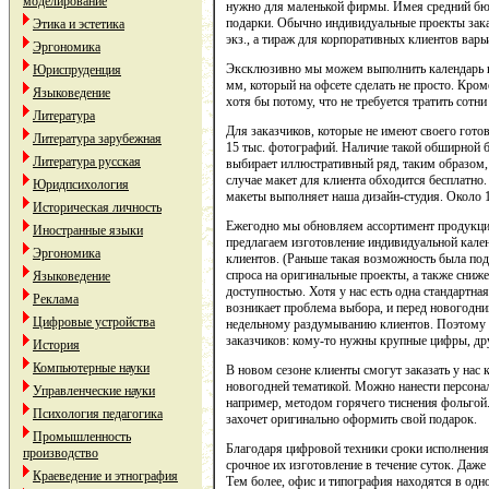
моделирование
нужно для маленькой фирмы. Имея средний бюд
подарки. Обычно индивидуальные проекты зак
Этика и эстетика
экз., а тираж для корпоративных клиентов варьи
Эргономика
Эксклюзивно мы можем выполнить календарь 
Юриспруденция
мм, который на офсете сделать не просто. Кроме
Языковедение
хотя бы потому, что не требуется тратить сотни
Литература
Для заказчиков, которые не имеют своего готов
Литература зарубежная
15 тыс. фотографий. Наличие такой обширной б
Литература русская
выбирает иллюстративный ряд, таким образом, 
случае макет для клиента обходится бесплатно.
Юридпсихология
макеты выполняет наша дизайн-студия. Около 
Историческая личность
Ежегодно мы обновляем ассортимент продукции
Иностранные языки
предлагаем изготовление индивидуальной кале
Эргономика
клиентов. (Раньше такая возможность была под 
спроса на оригинальные проекты, а также сниже
Языковедение
доступностью. Хотя у нас есть одна стандартная
Реклама
возникает проблема выбора, и перед новогодни
Цифровые устройства
недельному раздумыванию клиентов. Поэтому 
заказчиков: кому-то нужны крупные цифры, др
История
Компьютерные науки
В новом сезоне клиенты смогут заказать у нас
новогодней тематикой. Можно нанести персон
Управленческие науки
например, методом горячего тиснения фольгой.
Психология педагогика
захочет оригинально оформить свой подарок.
Промышленность
Благодаря цифровой техники сроки исполнения
производство
срочное их изготовление в течение суток. Даже 
Краеведение и этнография
Тем более, офис и типография находятся в одн