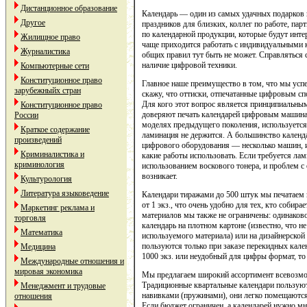
Дистанционное образование
Календарь — один из самых удачных подарков 
Другое
праздников для близких, коллег по работе, па
по календарной продукции, которые будут инте
Жилищное право
чаще приходится работать с индивидуальными к
Журналистика
общих правил тут быть не может. Справляться 
наличие цифровой техники.
Компьютерные сети
Конституционное право
Главное наше преимущество в том, что мы усп
зарубежныйх стран
скажу, что оттиски, отпечатанные цифровым сп
Для кого этот вопрос является принципиальным
Конституционное право
доверяют печать календарей цифровым машинам
России
моделях предыдущего поколения, используется 
Краткое содержание
ламинация не держится. А большинство календ
произведений
цифрового оборудования — несколько машин, и
Криминалистика и
какие работы использовать. Если требуется лам
криминология
использованием воскового тонера, и проблем 
возникает.
Культурология
Литература языковедение
Календари тиражами до 500 штук мы печатаем 
от 1 экз., что очень удобно для тех, кто собир
Маркетинг реклама и
материалов мы также не ограничены: одинаков
торговля
календарь на плотном картоне (известно, что 
Математика
используемого материала) или на дизайнерской
пользуются только при заказе перекидных кале
Медицина
1000 экз. или неудобный для цифры формат, то
Международные отношения и
мировая экономика
Мы предлагаем широкий ассортимент всевозмо
Традиционные квартальные календари пользую
Менеджмент и трудовые
навивками (пружинами), они легко помещаются 
отношения
Если бюджет ограничен, а календарей нужно мног