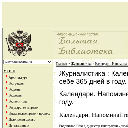
Главная
>
Журналистика
>
Календари. Напоминайт
МЕНЮ
Журналистика : Кале
Архитектура
себе 365 дней в году.
География
Геодезия
Календари. Напомина
Геология
году.
Геополитика
Государство и право
Календари. Напоминайте 
Гражданское право и процесс
Делопроизводство
Детали машин
Евдокимов Павел, директор типографии - ди