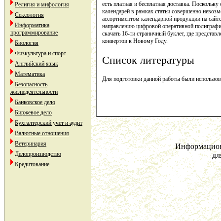
есть платная и бесплатная доставка. Поскольк
Религия и мифология
календарей в рамках статьи совершенно невоз
Сексология
ассортиментом календарной продукции на са
Информатика
направлению цифровой оперативной полиграфии -
программирование
скачать 16-ти страничный буклет, где предста
конвертов к Новому Году.
Биология
Физкультура и спорт
Список литературы
Английский язык
Математика
Для подготовки данной работы были использован
Безопасность
жизнедеятельности
Банковское дело
Биржевое дело
Бухгалтерский учет и аудит
Валютные отношения
Ветеринария
Информацион
Делопроизводство
дл
Кредитование