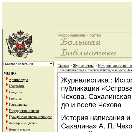
Главная
>
Журналистика
>
История написания и 
Сахалинская тема в русской печати до и после Че
МЕНЮ
Журналистика : Исто
Архитектура
География
публикации «Острова
Геодезия
Чехова. Сахалинская 
Геология
до и после Чехова
Геополитика
Государство и право
История написания и
Гражданское право и процесс
Делопроизводство
Сахалина» А. П. Чех
Детали машин