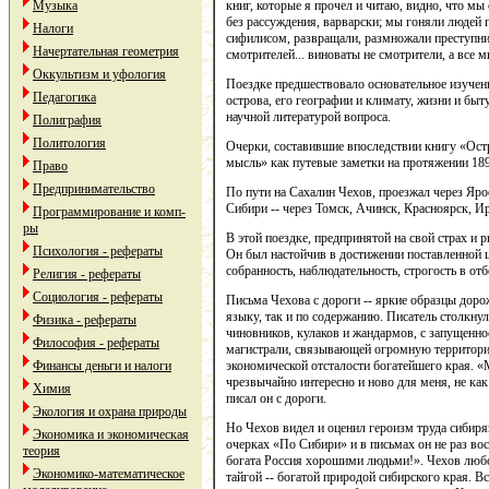
книг, которые я прочел и читаю, видно, что м
Музыка
без рассуждения, варварски; мы гоняли людей п
Налоги
сифилисом, развращали, размножали преступни
Начертательная геометрия
смотрителей... виноваты не смотрители, а все мы
Оккультизм и уфология
Поездке предшествовало основательное изучен
Педагогика
острова, его географии и климату, жизни и бы
научной литературой вопроса.
Полиграфия
Политология
Очерки, составившие впоследствии книгу «Остр
мысль» как путевые заметки на протяжении 189
Право
Предпринимательство
По пути на Сахалин Чехов, проезжал через Яро
Сибири -- через Томск, Ачинск, Красноярск, И
Программирование и комп-
ры
В этой поездке, предпринятой на свой страх и 
Психология - рефераты
Он был настойчив в достижении поставленной 
собранность, наблюдательность, строгость в от
Религия - рефераты
Социология - рефераты
Письма Чехова с дороги -- яркие образцы доро
языку, так и по содержанию. Писатель столкну
Физика - рефераты
чиновников, кулаков и жандармов, с запущенно
Философия - рефераты
магистрали, связывающей огромную территори
экономической отсталости богатейшего края. «
Финансы деньги и налоги
чрезвычайно интересно и ново для меня, не как 
Химия
писал он с дороги.
Экология и охрана природы
Но Чехов видел и оценил героизм труда сибиря
Экономика и экономическая
очерках «По Сибири» и в письмах он не раз во
теория
богата Россия хорошими людьми!». Чехов люб
Экономико-математическое
тайгой -- богатой природой сибирского края. Вс