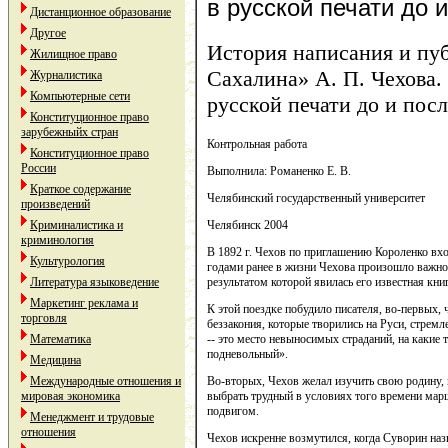
в русской печати до 
Дистанционное образование
Другое
История написания и пу
Жилищное право
Сахалина» А. П. Чехова.
Журналистика
Компьютерные сети
русской печати до и посл
Конституционное право
зарубежныйх стран
Контрольная работа
Конституционное право
России
Выполнила: Романенко Е. В.
Краткое содержание
Челябинский государственный университет
произведений
Челябинск 2004
Криминалистика и
криминология
В 1892 г. Чехов по приглашению Короленко вх
Культурология
годами ранее в жизни Чехова произошло важное
результатом которой явилась его известная книг
Литература языковедение
Маркетинг реклама и
К этой поездке побудило писателя, во-первых, 
торговля
беззакония, которые творились на Руси, стре
-- это место невыносимых страданий, на какие 
Математика
подневольный».
Медицина
Во-вторых, Чехов желал изучить свою родину, 
Международные отношения и
выбрать трудный в условиях того времени марш
мировая экономика
подвигом.
Менеджмент и трудовые
отношения
Чехов искренне возмутился, когда Суворин наз