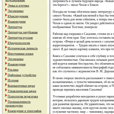
моделирование
уверенность в лучшем будущем народа. «Какая 
эти берега!»-- писал Чехов о Енисее.
Этика и эстетика
Эргономика
Поездка не только обогатила нашу литературу 
самого Чехова. «Какой кислятиой я был бы теп
Юриспруденция
соната» была для меня событием, а теперь она 
Языковедение
Чехов в одном из писем. Он увидел действител
изображенные Толстым, померкли.
Литература
Литература зарубежная
Работая над очерками о Сахалине, готовя их к 
книгам об этом крае. Ему хотелось составить н
Литература русская
острова. «Вчера я целый день возился с сахал
Юридпсихология
корреспондентов. -- Трудно писать о таких штук
Историческая личность
хвост. Я дал такую картину климата, что при ч
Иностранные языки
Книга о Сахалине сочетала в себе глубину и то
Эргономика
художественностью. Она явилась сильным разо
ней ведется внешне бесстрастно, без обличите
Языковедение
не соблазнила занимательность биографий отде
Реклама
как это случилось с журналистом В. М. Дорош
Цифровые устройства
В своих очерках писатель рассказывает о тяже
История
вольнонаемных, о тупости чиновников, об их на
какое количество людей обитает на острове, и
Компьютерные науки
проведя перепись населения Сахалина!
Управленческие науки
Угольные разработки находились в руках пара
Психология педагогика
которая, пользуясь даровым трудом каторжнико
Промышленность
для развития промысла. Не удивительно, что ме
производство
имеет сносных жилищ, хотя кругом полно леса
Краеведение и этнография
услужение частному лицу -- чиновнику, надзират