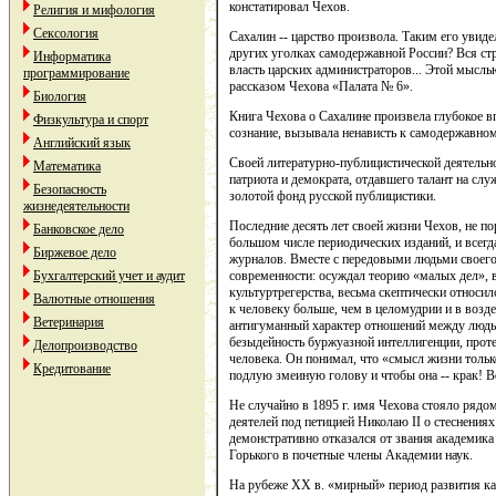
констатировал Чехов.
Религия и мифология
Сексология
Сахалин -- царство произвола. Таким его увидел
других уголках самодержавной России? Вся ст
Информатика
власть царских администраторов... Этой мысл
программирование
рассказом Чехова «Палата № 6».
Биология
Книга Чехова о Сахалине произвела глубокое в
Физкультура и спорт
сознание, вызывала ненависть к самодержавно
Английский язык
Своей литературно-публицистической деятельн
Математика
патриота и демократа, отдавшего талант на сл
Безопасность
золотой фонд русской публицистики.
жизнедеятельности
Последние десять лет своей жизни Чехов, не п
Банковское дело
большом числе периодических изданий, и всегд
Биржевое дело
журналов. Вместе с передовыми людьми своего
современности: осуждал теорию «малых дел», 
Бухгалтерский учет и аудит
культуртрегерства, весьма скептически относилс
Валютные отношения
к человеку больше, чем в целомудрии и в возд
Ветеринария
антигуманный характер отношений между людьм
безыдейность буржуазной интеллигенции, прот
Делопроизводство
человека. Он понимал, что «смысл жизни только
Кредитование
подлую змеиную голову и чтобы она -- крак! В
Не случайно в 1895 г. имя Чехова стояло рядо
деятелей под петицией Николаю II о стеснениях 
демонстративно отказался от звания академика
Горького в почетные члены Академии наук.
На рубеже XX в. «мирный» период развития ка