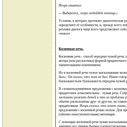
Игорь ответил:
«- Выберемся, скоро подойдёт помощь.»
Условия, в которых протекает диалогическая ре
определяют её особенности, и, прежде всего те
реплики диалога чаще всего представляют соб
«новое».
Косвенная речь.
Косвенная речь - способ передачи чужой речи, 
автора (или рассказчика) формой придаточного
значительными изменениями.
Но в косвенной речи чужое высказывание може
был»; Он сказал, что там не был.
Иначе говор
буквальность/не буквальность передачи чужой
В сложноподчинённом предложении с косвенной 
придаточное изъяснительное - чужая речь:
Собр
заставлял рожать детей и что их проблемы 
обычно расположены друг за другом, но главно
придаточным:
Игорь сказал, что хочет спать,
предложении с косвенной речью нельзя. Для пр
(обычно повествовательная) интонация.
С помощью косвенной речи чужие высказывания 
заменяет все личные формы соответствующим о