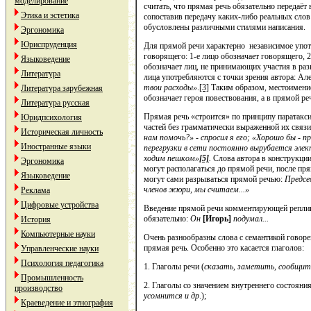
моделирование
считать, что прямая речь обязательно передаёт
Этика и эстетика
сопоставив передачу каких-либо реальных слов 
обусловлены различными стилями написания.
Эргономика
Юриспруденция
Для прямой речи характерно независимое употр
говорящего: 1-е лицо обозначает говорящего, 2
Языковедение
обозначает лиц, не принимающих участия в ра
Литература
лица употребляются с точки зрения автора: Ал
твои расходы»
.
[3]
Таким образом, местоимен
Литература зарубежная
обозначает героя повествования, а в прямой реч
Литература русская
Прямая речь «строится» по принципу паратакс
Юридпсихология
частей без грамматически выраженной их связ
Историческая личность
нам помочь?» - спросил я его; «Хорошо бы - 
Иностранные языки
перегрузки в сети постоянно вырубается эл
ходим пешком»
[5]
.
Слова автора в конструкци
Эргономика
могут располагаться до прямой речи, после пря
Языковедение
могут сами разрываться прямой речью:
Предсе
членов жюри, мы считаем...»
Реклама
Цифровые устройства
Введение прямой речи комментирующей реплико
обязательно:
Он
[
Игорь
]
подумал...
История
Компьютерные науки
Очень разнообразны слова с семантикой говоре
прямая речь. Особенно это касается глаголов:
Управленческие науки
Психология педагогика
1. Глаголы речи (
сказать, заметить, сообщит
Промышленность
2. Глаголы со значением внутреннего состояния
производство
усомнится и др
.);
Краеведение и этнография