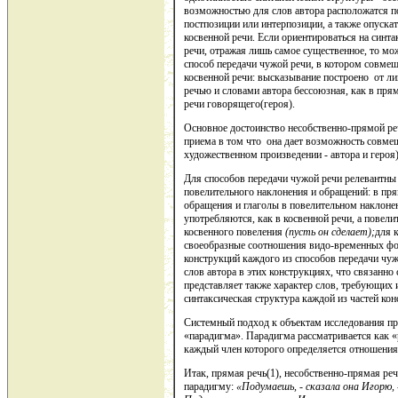
возможностью для слов автора расположатся п
постпозиции или интерпозиции, а также опуск
косвенной речи. Если ориентироваться на синт
речи, отражая лишь самое существенное, то мож
способ передачи чужой речи, в котором совме
косвенной речи: высказывание построено от лиц
речью и словами автора бессоюзная, как в пря
речи говорящего(героя).
Основное достоинство несобственно-прямой ре
приема в том что она дает возможность совме
художественном произведении - автора и героя)
Для способов передачи чужой речи релевантны
повелительного наклонения и обращений: в пр
обращения и глаголы в повелительном наклонен
употребляются, как в косвенной речи, а пове
косвенного повеления
(пусть он сделает);
для 
своеобразные соотношения видо-временных фо
конструкций каждого из способов передачи чуж
слов автора в этих конструкциях, что связанн
представляет также характер слов, требующих и
синтаксическая структура каждой из частей кон
Системный подход к объектам исследования пр
«парадигма». Парадигма рассматривается как 
каждый член которого определяется отношения
Итак, прямая речь(1), несобственно-прямая реч
парадигму:
«Подумаешь, - сказала она Игорю, 