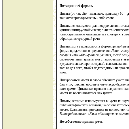
Цитация и её формы.
Цитата (от лат. cito - вызываю, привожу)
[10]
- 
точности приводимые чьи-либо слова.
Цитаты используются для подкрепления излаг
критики цитируемой мысли; в лингвистических
иллюстративного материала, а в словарях, гра
образцы литературной речи.
Цитаты могут приводится в форме прямой речи,
форме придаточного предложения:
Ленин говор
говорил что надо «учится, учится, и ещё раз 
словосочетания; цитаты могут включатся в авто
художественных произведений, высказывания п
только для того, чтобы подтвердить или проясн
ярче.
Цитироваться могут и слова обычных участник
был «...», так мы прозвали маленькую деревуш
там время.
Цитата как правило выделяется ка
могут не восприниматься как цитата.
Цитаты, которые используются в научных, нау
библиографической ссылкой, на основе которы
место. Если цитата приводится не полностью, 
Виноградов писал: «Язык обогащается вместе 
Не собственно прямая речь.