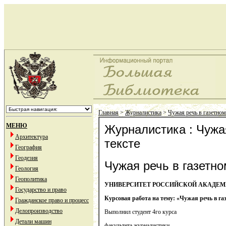
Главная
>
Журналистика
>
Чужая речь в газетном
МЕНЮ
Журналистика : Чужа
Архитектура
тексте
География
Геодезия
Чужая речь в газетно
Геология
Геополитика
УНИВЕРСИТЕТ РОССИЙСКОЙ АКАДЕМ
Государство и право
Курсовая работа на тему: «Чужая речь в га
Гражданское право и процесс
Делопроизводство
Выполнил студент 4го курса
Детали машин
факультета журналистики