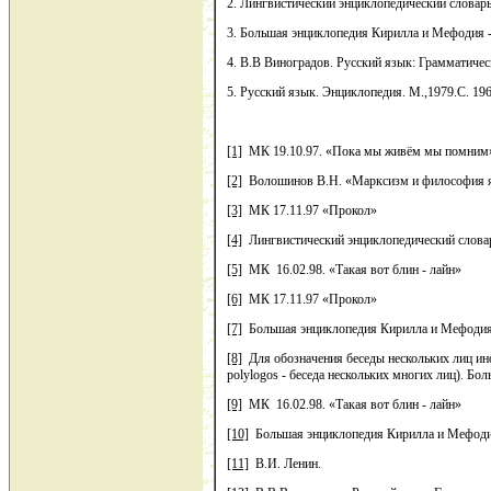
2. Лингвистический энциклопедический словарь.
3. Большая энциклопедия Кирилла и Мефодия -
4. В.В Виноградов. Русский язык: Грамматическ
5. Русский язык. Энциклопедия. М.,1979.С. 19
[1]
МК 19.10.97. «Пока мы живём мы помним
[2]
Волошинов В.Н. «Марксизм и философия язы
[3]
МК 17.11.97 «Прокол»
[4]
Лингвистический энциклопедический словарь
[5]
МК 16.02.98. «Такая вот блин - лайн»
[6]
МК 17.11.97 «Прокол»
[7]
Большая энциклопедия Кирилла и Мефодия
[8]
Для обозначения беседы нескольких лиц ино
polylogos - беседа нескольких многих лиц). Б
[9]
МК 16.02.98. «Такая вот блин - лайн»
[10]
Большая энциклопедия Кирилла и Мефодия
[11]
В.И. Ленин.