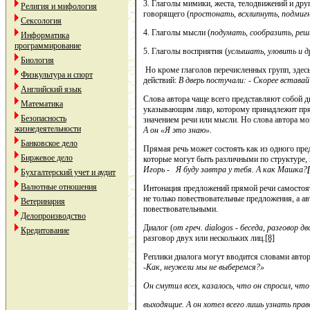
3. Глаголы мимики, жеста, телодвижений и дру
Религия и мифология
говорящего (
простонать, всхлипнуть, подмиг
Сексология
4. Глаголы мысли (
подумать, сообразить, реш
Информатика
программирование
5. Глаголы восприятия (
услышать, уловить и д
Биология
Но кроме глаголов перечисленных групп, зде
Физкультура и спорт
действий:
В дверь постучали: - Скорее вставай
Английский язык
Слова автора чаще всего представляют собой 
Математика
указывающим лицо, которому принадлежит пря
Безопасность
значением речи или мысли. Но слова автора м
жизнедеятельности
А он «Я это знаю».
Банковское дело
Прямая речь может состоять как из одного пре
Биржевое дело
которые могут быть различными по структуре, 
Игорь - Я буду завтра у тебя. А как Машка?
Бухгалтерский учет и аудит
Валютные отношения
Интонация предложений прямой речи самостоят
не только повествовательные предложения, а 
Ветеринария
повествовательными.
Делопроизводство
Диалог (
от греч.
dialogos
- беседа, разговор дв
Кредитование
разговор двух или нескольких лиц.
[8]
Реплики диалога могут вводится словами автора
-Как, неужели мы не выберемся?»
Он смутил всех, казалось, что он спросил, что
выходящие. А он хотел всего лишь узнать прав