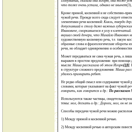
Подумаешь, сказала она Игорю, она тоже уст
что тоже очень устала, однако не хнычет
(3)
.
Кроме прямой, косвенной и не собственно-прям
чужой речи. Прежде всего сюда следует отнест
элементами речи косвенной:
Князь, твердо де
допускавший к столу даже важных губернских
Ивановиче, сморкавшемся в углу в клетчатый п
внушал своей дочери, что Михайло Иванович н
художественную косвенную речь, т.е. такую ко
образные слова и фразеологические обороты из
речи, но обладает одновременно и особенностя
Может передаваться не сама чужая речь, а лишь
выражен в простом предложении при помощи до
мысли:
Маша рассказала об этом Игорю
[18]
.
в структуре сложного предложения:
Маша расск
удалось примирить ребят.
Не редко общий смысл или содержание чужой р
словами, которые указывают на факт чужой речи
говорить, как говорится и др.:
По рассказам
М
Используются также частицы, свидетельствующ
темы:
мол, дескать и др.: Дороги, мол, он не зн
Способы передачи чужой речи можно расположи
1) Между прямой и косвенной речью.
2) Между косвенной речью и авторским повест