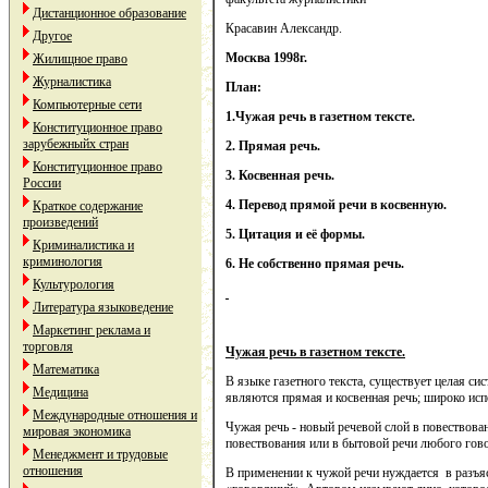
Дистанционное образование
Красавин Александр.
Другое
Москва 1998г.
Жилищное право
Журналистика
План:
Компьютерные сети
1.Чужая речь в газетном тексте.
Конституционное право
зарубежныйх стран
2.
Прямая речь.
Конституционное право
3.
Косвенная речь.
России
4.
Перевод прямой речи в косвенную.
Краткое содержание
произведений
5.
Цитация и её формы.
Криминалистика и
криминология
6. Не собственно прямая речь.
Культурология
Литература языковедение
Маркетинг реклама и
торговля
Чужая речь в газетном тексте.
Математика
В языке газетного текста, существует целая с
Медицина
являются прямая и косвенная речь; широко исп
Международные отношения и
Чужая речь - новый речевой слой в повествован
мировая экономика
повествования или в бытовой речи любого гов
Менеджмент и трудовые
отношения
В применении к чужой речи нуждается в разъя