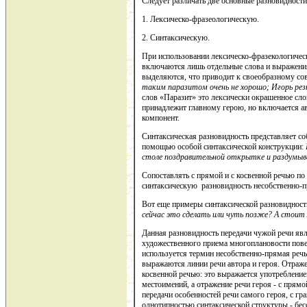
Следует различать две основные разновидности
1. Лексическо-фразеологическую.
2. Синтаксическую.
При использовании лексическо-фразекологичес
включаются лишь отдельные слова и выражения
выделяются, что приводит к своеобразному со
таким паразитом очень не хорошо; Игорь резк
слов «Паразит» это лексически окрашенное сл
принадлежит главному герою, но включается ав
компонент.
Синтаксическая разновидность представляет с
помощью особой синтаксической конструкции:
столе поздравительной открытке и раздумыв
Сопоставлять с прямой и с косвенной речью п
синтаксическую разновидность несобственно-п
Вот еще примеры синтаксической разновидност
сейчас это сделать или чуть позже? А стоит 
Данная разновидность передачи чужой речи яв
художественного приема многоплановости пове
используется термин несобственно-прямая речь,
выражаются линии речи автора и героя. Отраже
косвенной речью: это выражается употреблени
местоимений, а отражение речи героя - с прямо
передачи особенностей речи самого героя, с гр
однотипностью синтаксической структуры - бес