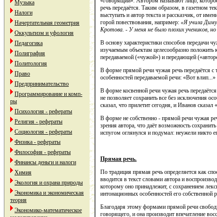
«говорящий». Автором называют лицо, которое 
Музыка
речь передаётся. Таким образом, в газетном т
Налоги
выступать и автор текста и рассказчик, от имен
горой повествования, например:
«Я учила Диму
Начертательная геометрия
Кротова. - У меня не было плохих учеников, 
Оккультизм и уфология
В основу характеристики способов передачи чу
Педагогика
изучаемым объектам целесообразно положить кр
Полиграфия
передаваемой («чужой») и передающей («автор
Политология
В форме прямой речи чужая речь передаётся с 
Право
особенностей передаваемой речи: «Вот влип...»
Предпринимательство
В форме косвенной речи чужая речь передаётся с
Программирование и комп-
не позволяет сохранить все без исключения ос
ры
сказал, что прилетит сегодня, и Иванов сказал 
Психология - рефераты
В форме не собственно - прямой речи чужая реч
Религия - рефераты
зрения автора, что даёт возможность сохранит
Социология - рефераты
испугом оглянулся и подумал: неужели никто е
Физика - рефераты
Философия - рефераты
Прямая речь.
Финансы деньги и налоги
По традиция прямая речь определяется как спо
Химия
вводится в текст словами автора и воспроизвод
Экология и охрана природы
которому оно принадлежит, с сохранением лекс
Экономика и экономическая
интонационных особенностей его собственной р
теория
Благодаря этому формами прямой речи свобод
Экономико-математическое
говорящего, и она производит впечатление вос