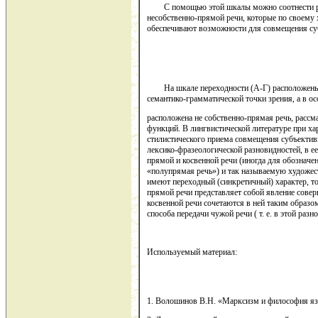
С помощью этой шкалы можно соотнести раз
несобственно-прямой речи, которые по своему 
обеспечивают возможности для совмещения суб
На шкале переходности (А-Г) расположены с
семантико-грамматической точки зрения, а в о
расположена не собственно-прямая речь, рассм
функций. В лингвистической литературе при ха
стилистического приема совмещения субъективн
лексико-фразеологической разновидностей, в е
прямой и косвенной речи (иногда для обозначе
«полупрямая речь») и так называемую художес
имеют переходный (синкретичный) характер, то
прямой речи представляет собой явление совер
косвенной речи сочетаются в ней таким образо
способа передачи чужой речи ( т. е. в этой раз
Используемый материал:
1. Волошинов В.Н. «Марксизм и философия язы