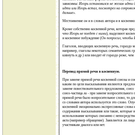
зависимы:
Игорь остановился не желая идти д
идти или Игорь встал, посмотрел на сопровож
дальше».
Местоимение
он
и в словах автора и в косвенн
Кроме собственно косвенной речи, которая пре
что Игорь не поедет с ними
), выделяют косве
и косвенное побуждение (
Он попросил, чтобы И
Глаголов, вводящих косвенную речь, гораздо м
например, глаголы некоторых семантических гр
кивнуть и др.) или вводят её гораздо реже, чем
Перевод прямой речи в косвенную.
При замене прямой речи косвенной союзы и со
каким по цели высказывания являются предло
замене повествовательного предложения, союз
союз-частица
ли
- при замене вопросительного
прямой речи было вопросительное слово, то дл
со словами автора используется это слово. Оп
косвенной эмоционально-экспрессивные слова 
содержания высказывания или такие, которые н
использование которых связанно с непосредст
акта (например обращение). Заявляется ли лицо
участникам диалога или нет.