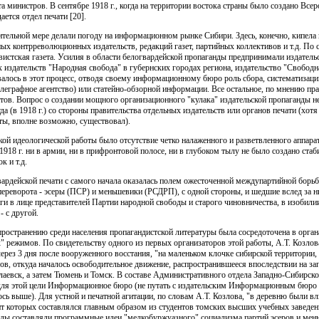
 министров. В сентябре 1918 г., когда на территории востока страны было создано Все
ается отдел печати [20].
ительной мере делали погоду на информационном рынке Сибири. Здесь, конечно, кипела
ных контрреволюционных издательств, редакций газет, партийных коллективов и т.д. По
вистская газета. Усилия в области белогвардейской пропаганды предпринимали издательс
 издательств "Народная свобода" в губернских городах региона, издательство "Свободна
лось в этот процесс, отводя своему информационному бюро роль сбора, систематизации
елеграфное агентство) или статейно-обзорной информации. Все остальное, по мнению п
ов. Вопрос о создании мощного организационного "кулака" издательской пропаганды не
а (в 1918 г.) со стороны правительства отдельных издательств или органов печати (хотя
ты, вполне возможно, существовал).
й идеологической работы было отсутствие четко налаженного и разветвленного аппара
918 г. ни в армии, ни в прифронтовой полосе, ни в глубоком тылу не было создано ста
к и т.д.
ардейской печати с самого начала оказалась полем ожесточенной междупартийной борьб
ереворота - эсеры (ПСР) и меньшевики (РСДРП), с одной стороны, и шедшие вслед за 
ги в лице представителей Партии народной свободы и старого чиновничества, в изобилии
- с другой.
ространению среди населения пропагандистской литературы была сосредоточена в орган
" режимов. По свидетельству одного из первых организаторов этой работы, А.Т. Козлов
 через 3 дня после вооруженного восстания, "на маленьком клочке сибирской территори
ов, откуда началось освободительное движение, распространившееся впоследствии на зап
лаевск, а затем Тюмень и Томск. В составе Административного отдела Западно-Сибирск
для этой цели Информационное бюро (не путать с издательским Информационным бюро в
сь выше). Для устной и печатной агитации, по словам А.Т. Козлова, "в деревню были в
т которых составлялся главным образом из студентов томских высших учебных заведен
анды составляли программные идеи "мелкобуржуазного" социализма партий эсеров и ме