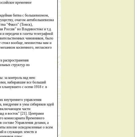
российское временное
 идейная битва с большевизмом,
 существу, очагом антибольшевизма
тва "Факел" (Томск),
я Россия" во Владивостоке и т.д.
 и передачи в газеты телеграфной
равительственных чиновников, было
 стоял вообще, неизвестны нам и
 механизм косвенного, негласного
та распространения
бильных структур по
ы: за контроль над нею
ними, набиравшие все больший
 хлынувшего с осени 1918 г. в
ах внутреннего управления
а, внедрение в умы сибиряков идей
и, включающем части
ад и восток" [21]. Центрами
ого комиссариата Временного
 составе Управления делами, а
литы вполне осведомленные о всем
ий и служащих земств и
ньшевиков плюс