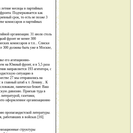
 летние месяцы в партийных
фронта. Подчеркивается как
евный срок, то есть не позже 3
тве комиссаров и партийных
ийной организации. 31 июля столь
кий фронт не менее 300
еских комиссаров и т.п... Списки
все 300 должны быть уже в Москве,
ке его агитационно-
чем на Южный фронт, и в 5,5 раза
ния направляется 193 агитатора, с
андистскую ситуацию в
честве 27 мы отправились на
в главный штаб к т. Ленину... К
ословакам, панически бежит. Ваш
ирскую дивизию. Приехав туда в
 литературой, газетами,
ечто оформленное организационно
ию пропагандистской литературы.
, работавших в войсках [16].
анизационные структуры