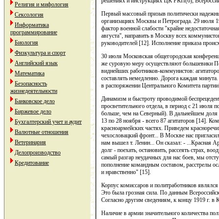
решениях и инструкциях ЦК РКП(б), Всероссий
Религия и мифология
Первый массовый призыв политически надежны
Сексология
организациях Москвы и Петрограда. 29 июля 1
Информатика
фактор военной слабости "крайне недостаточна
программирование
августа", направить в Москву всех коммунисто
Биология
руководителей [12]. Исполнение приказа проис
Физкультура и спорт
30 июля Московская общегородская конференци
Английский язык
же суровую меру осуществляют большевики Пет
виднейших работников-коммунистов: агитаторов,
Математика
составлять немедленно. Дорога каждая минута.
Безопасность
в распоряжении Центрального Комитета партии"
жизнедеятельности
Динамизм и быстроту проводимой беспрецедент
Банковское дело
просветительного отдела, в период с 21 июля п
Биржевое дело
больше, чем на Северный). В дальнейшем доля В
13 по 28 ноября - всего 87 агитаторов [14]. 
Бухгалтерский учет и аудит
красноармейских частях. Приведем красноречивы
Валютные отношения
чехословацкий фронт... В Москве нас пригласил
Ветеринария
нам вышел т. Ленин... Он сказал: - ...Красная
долг - поехать, остановить, рассеять страх, в
Делопроизводство
самый разгар неудачных для нас боев, мы отсту
Кредитование
пополнение командным составом, расстрелы ос
и нравственно" [15].
Корпус комиссаров и политработников являлся
Это была грозная сила. По данным Всероссийско
Согласно другим сведениям, к концу 1919 г. в
Наличие в армии значительного количества по