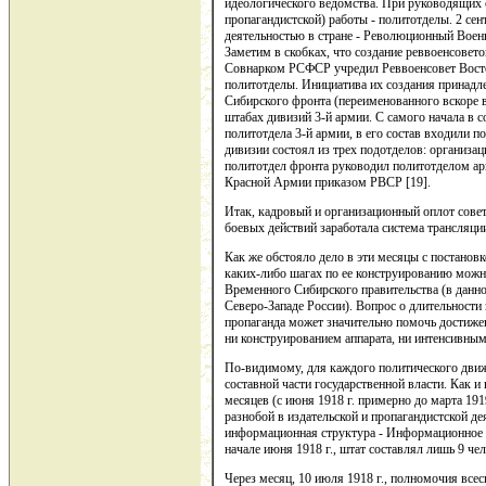
идеологического ведомства. При руководящих 
пропагандистской) работы - политотделы. 2 с
деятельностью в стране - Революционный Военн
Заметим в скобках, что создание реввоенсовето
Совнарком РСФСР учредил Реввоенсовет Восточ
политотделы. Инициатива их создания принадле
Сибирского фронта (переименованного вскоре в
штабах дивизий 3-й армии. С самого начала в с
политотдела 3-й армии, в его состав входили 
дивизии состоял из трех подотделов: организа
политотдел фронта руководил политотделом арми
Красной Армии приказом РВСР [19].
Итак, кадровый и организационный оплот совет
боевых действий заработала система трансляц
Как же обстояло дело в эти месяцы с постановк
каких-либо шагах по ее конструированию можно
Временного Сибирского правительства (в данно
Северо-Западе России). Вопрос о длительности
пропаганда может значительно помочь достиже
ни конструированием аппарата, ни интенсивны
По-видимому, для каждого политического дви
составной части государственной власти. Как и
месяцев (с июня 1918 г. примерно до марта 1919
разнобой в издательской и пропагандистской д
информационная структура - Информационное б
начале июня 1918 г., штат составлял лишь 9 чел
Через месяц, 10 июля 1918 г., полномочия вс