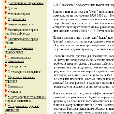
Дистанционное образование
А.Л. Посадсков, Государственная публичная н
Другое
Вопрос о причинах неудачи "белой" пропаганды
Жилищное право
мемуаристов на протяжении 1920-1930-х гг. Не
Журналистика
свою точку зрения, критикуя задним числом не
сфере "белой" культуры, отсутствие консолидац
Компьютерные сети
мемуарно-публицистических книгах руководител
Конституционное право
дневниковых записях 1919 г. Н.В. Устрялова [2
зарубежныйх стран
Почти в унисон с ними выступали "белые" проп
Конституционное право
бывший глава этого пропагандистского маховик
России
Юга, некомпетентность и противоречивость во
Краткое содержание
отсутствие объединяющей и вдохновляющей иде
произведений
Слабость "белой" пропаганды, несомненно, кор
Криминалистика и
или почти не подкреплялись осмысленно сформ
криминология
проблем в аграрной сфере, в решении рабочего
Культурология
движения: вся она сводилась к лозунгу ниспро
представители различных партий и идейных теч
Литература языковедение
биографии, известный советский писатель Вс.Н.
Маркетинг реклама и
"Генеральная идеология, жесткая, определяюща
торговля
маковка? За века русской государственности ни
Математика
пропагандисты украшали свои газеты одними и 
Медицина
И все же, на наш взгляд, малая эффективность 
Международные отношения и
в которой она развивалась. Одним из определя
мировая экономика
пропаганды в России как части начавшегося в 
свои закономерности развития. Сейчас, на ис
Менеджмент и трудовые
некоторые факторы, решающим образом влияющ
отношения
длительность и систематичность пропаганды; п