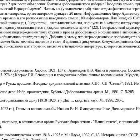
 через 2 дня после объявления Комучем добровольческого набора в Народную армию, п
ческой Народной армии". Начальник (уполномоченный) этого отдела фактически переп
ме агитаторских, организаторские функции. 20 июня Информационное бюро Администра
у времени в его распоряжении находилось свыше 100 информаторов. Для Западной Сиби
ой пропаганды, "недостаток... интеллигентных сил, пользуемых в качестве инструкторо
 им подолгу останавливаться в каждом населенном пункте" [22]. Поверхностный характер
Косвенным подтверждением тому служит и провал добровольной мобилизации в антибол
мобилизацию принудительную. Добавим к этому, что эсеро-эсдековские пропагандисты э
может быть, местных листовок и газет. В архивных документах Комуча сохранилась бо
 войсковыми агитаторами о высылке агитационной литературы, которой систематически
 омского журналиста. Харбин, 1921. 137 с.; Арнольдов Л.В. Жизнь и революция: Воспо
. 278 с.; Клерже Г.И. Революция и гражданская война: личные воспоминания. Мукден, 19
 // Русск. прошлое: Историко-документальный альманах. СПб.: СП "Свелен", 1991. No 2
елое дело: Избр. произведения. Кубань и Добровольческая армия. М., 1991. С. 5-285.
о движения на Дону (1918-1920 гг.): Дис. ... канд. ист. наук. М., 1996. 285 с.
922 гг.). Главы из воспоминаний // Иванов Вс.Н. Императрица Фике. Дочь маршала: Ис
, например, в официальном органе Русского бюро печати - "Нашей газете", с припиской
).
но-политическая книга 1918 - 1925 г. М.: Наука, 1982. С. 18; История книги в СССР. 19
й Армии", авт. Л.А. Левеншус).