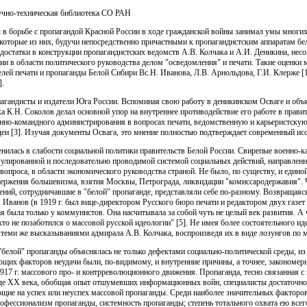
аучно-техническая библиотека СО РАН
 в борьбе с пропагандой Красной России в ходе гражданской войны занимал умы многих
которые из них, будучи непосредственно причастными к пропагандистским аппаратам бе
достатки в конструкции пропагандистских ведомств А.В. Колчака и А.И. Деникина, нес
ии в области политического руководства делом "осведомления" и печати. Такие оценки м
ей печати и пропаганды Белой Сибири Вс.Н. Иванова, Л.В. Арнольдова, Г.И. Клерже [1
].
агандисты и издатели Юга России. Вспоминая свою работу в деникинском Осваге и объя
а К.Н. Соколов делал основной упор на внутреннее противодействие его работе в прав
енно-командного администрирования в вопросах печати, ведомственную и карьеристскую
и [3]. Изучая документы Освага, это мнение полностью подтверждает современный исс
енилась в слабости социальной политики правительств Белой России. Свирепые военно-к
улированной и последовательно проводимой системой социальных действий, направлен
 вопроса, в области экономического руководства страной. Не было, по существу, и един
вержения большевизма, взятия Москвы, Петрограда, ликвидации "комиссародержавия". Ч
ений, сотрудничавшие в "белой" пропаганде, представляли себе по-разному. Возвращаяс
 Иванов (в 1919 г. был вице-директором Русского бюро печати и редактором двух газет
я была только у коммунистов. Она насчитывала за собой чуть не целый век развития. А 
кто не позаботился о массовой русской идеологии" [5]. Не имея более состоятельного и
теми же высказываниями адмирала А.В. Колчака, воспроизведя их в виде лозунгов по мн
"белой" пропаганды объяснялась не только дефектами социально-политической среды, из
ющих факторов неудачи были, по-видимому, и внутренние причины, а точнее, закономер
1917 г. массового про- и контрреволюционного движения. Пропаганда, тесно связанная 
ходе ХХ века, обобщая опыт отшумевших информационных войн, специалисты достаточно
ие на успех или неуспех массовой пропаганды. Среди наиболее значительных факторо
рофессионализм пропаганды, системность пропаганды; степень тотального охвата ею всег