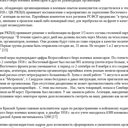
ского бюро военных комиссаров и других руководящих организаций.
х, обладающих организационным и военным опытом коммунистов осуществлялся в эти
918 г. ЦК РКП(б) принимает постановление о мероприятиях по укреплению Восточного 
я" агитация на местах. Партийным комитетом всех регионов РСФСР предписано "в трехдн
в, имевших в прошлом какой-либо командный опыт, для переброски их на фронт в качес
ходит незамедлительно.
я РКП(б) принимает решение о мобилизации на фронт 1/5 всего состава столичной парт
рограда: "В течение одного-двух дней мы должны послать через Москву на чехословац
 организаторов, военных. Они должны будут стать во главе отрядов в качестве политич
 Первая группа должна быть отправлена сегодня же, 31 июля. Не позднее 1 и 2 августа 
 [13].
ной меры подтверждают цифры Всероссийского бюро военных комиссаров. По статисти
о 2 сентября 1918 г. на Восточный фронт был послан 991 агитатор (почти втрое больше, 
осточного фронта резко уменьшается: в период со 2 сентября по 8 ноября в его соедине
Комиссары, агитаторы, коммунисты-организаторы партийных ячеек реально меняли пропаг
й рассказ-отчет петроградского большевика В. Зуева о своей работе: "1 августа в коли
и в "Метрополь", т. Свердлов снова беседовал и давал инструкции; потом пригласили нас 
 Армия не организована. При отсутствии дисциплины не может противопоставить себя чех
оодушевить красноармейцев... С этим мы поехали... Нас, часть товарищей, попала в Симб
пили на 80 верст. Противник был пассивен. У нас закипела работа. Агитация, наводнение
лушников через некоторое время дали возможность смотреть на нашу дивизию как на н
 в Красной Армии главным исполнителем задач по распространению и войсковому издан
го бюро военных комиссаров, в декабре 1918 г. на его учете находилось 6389 военкомов
 Красной Армии насчитывалось 5200 [17].
литико-пропагандистских кадров дало возможность сформировать и укомплектовать орг