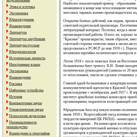
моделирование
Наиболее показательный пример - образование 
Этика и эстетика
начавшимся в конце мая чехословацким мятежо
массовых тиражах военно-пропагандистских изд
Эргономика
Юриспруденция
Открытие боевых действий, как видим, пропаг
советской издательской пропаганды. Постепенно
Языковедение
литературный материал. Поэтому, когда в июне 
Литература
пропагандистской работы. Плохо ли, хорошо ли
Литература зарубежная
"Красные" пропагандисты, таким образом, име
советской стороны отнесено нами к июлю-август
Литература русская
продолжалась в РСФСР до мая 1919 г.). Перело
Юридпсихология
механизма партийно-политического контроля и 
Историческая личность
Летом 1918 г. после тяжелых боев на Восточно
Иностранные языки
большевизма бьют тревогу. В.И. Ленин находит
политических руководителей (записка от 20 июн
Эргономика
от чехословаков, ежели не сделаем отчаянных 
Языковедение
Главной идеей большевиков в концепции военно
Реклама
коммунистической идеологии в Красной Армии
Цифровые устройства
происхождение с октябрьских дней 1917 г. В а
История
институт армейских военных комиссаров приоб
организациями, выразителя воли правящей эли
Компьютерные науки
Управленческие науки
Юридическая база под новую военно-политичес
июня 1918 г. Всероссийский съезд военных ко
Психология педагогика
твердости намерений ЦК РКП(б) - комиссары п
Промышленность
власти при армии... На комиссаров возлагается
производство
культурно-просветительной жизнью и отпускаю
организаторов и руководителей культурно-про
Краеведение и этнография