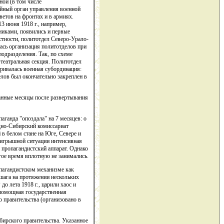
ной (в том числе
айный орган управления военной
ветов на фронтах и в армиях.
13 июня 1918 г., например,
никами, появились и первые
стности, политотдел Северо-Урало-
ась организация политотделов при
подразделения. Так, по схеме
 театральная секция. Политотдел
ривалась военная субординация:
елов был окончательно закреплен в
танные месяцы после развертывания
аганда "опоздала" на 7 месяцев: о
адно-Сибирский комиссариат
в белом стане на Юге, Севере и
выигрышной ситуации интенсивная
пропагандистский аппарат. Однако
гое время вплотную не занимались.
пагандистском механизме как
 шага на протяжении нескольких
до лета 1918 г., царили хаос и
аломощная государственная
правительства (организовано в
ирского правительства. Указанное