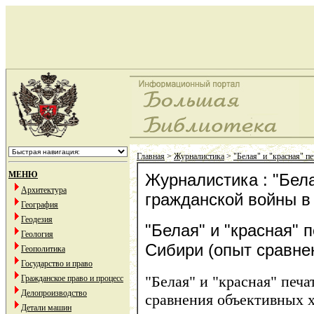
Главная
>
Журналистика
>
"Белая" и "красная" п
МЕНЮ
Журналистика : "Бела
Архитектура
гражданской войны в
География
Геодезия
"Белая" и "красная" 
Геология
Сибири (опыт сравне
Геополитика
Государство и право
"Белая" и "красная" печ
Гражданское право и процесс
Делопроизводство
сравнения объективных 
Детали машин