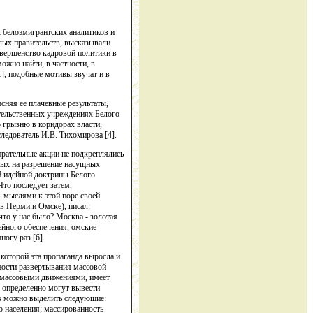
 белоэмигрантских аналитиков и
лых правительств, высказывали
овершенство кадровой политики в
ожно найти, в частности, в
], подобные мотивы звучат и в
сняя ее плачевные результаты,
ительственных учреждениях Белого
 грызню в коридорах власти,
ледователь И.В. Тихомирова [4].
арательные акции не подкреплялись
ных на разрешение насущных
ой идейной доктрины Белого
то последует затем,
ь мыслями к этой поре своей
 в Перми и Омске), писал:
что у нас было? Москва - золотая
дейного обеспечения, омские
огу раз [6].
 которой эта пропаганда выросла и
ности развертывания массовой
с массовыми движениями, имеет
 определенно могут вывести
в можно выделить следующие:
о населения; массированность