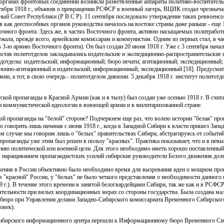
органах фронтовых соединений возникли разветвленные аппараты политико-воспитатель
ентября 1918 г., объявив о превращении РСФСР в военный лагерь, ВЦИК создал чрезвыч
ый Совет Республики (Р В С Р). 11 сентября последовало утверждение таких реввоенсо
в как дееспособных органов руководства началось на востоке страны даже раньше - еще 
ного фронта. Здесь же, в частях Восточного фронта, активно насыщаемых политработ
жала, прежде всего, армейским комиссарам и коммунистам. Одним из первых стал, в ча
 3-ю армию Восточного фронта). Он был создан 20 июня 1918 г. Уже с 3 сентября начал
остав политотделов закладывались издательские и экспедиционно-распространительские 
подотделы: издательский; информационный; бюро печати; агитационный; экспедиционный;
ционно-агитационный и издательский; информационный; экспедиционный [18]. Предусмат
и, а тот, в свою очередь - политотделом дивизии. 5 декабря 1918 г. институт политотд
ской пропаганды в Красной Армии (как и в тылу) был создан уже осенью 1918 г. В счи
ии коммунистической идеологии в воюющей армии и в милитаризованной стране.
ой пропаганды на "белой" стороне? Подчеркнем еще раз, что волею истории "белая" проп
 говорить лишь начиная с июня 1918 г., когда в Западной Сибири к власти пришел Зап
м случае мы говорим лишь о "белых" правительствах Сибири, абстрагируясь от событий 
 пропаганды уже этим был решен в пользу "красных". Практика показывает, что и в не
нию политической или военной цели. Для этого необходимо иметь хорошо поставленный 
м наращиванием пропагандистских усилий сибирские руководители Белого движения дол
жения в России объективно было необходимо время для вызревания идеи о мощном про
 в "красной" России, у "белых" не было четкого представления о необходимости данного
 г.). В течение этого времени в занятой белогвардейцами Сибири, так же как и в РСФСР 
еятельности при вялых координационных мерах со стороны государства. Была создана м
юро при Управлении делами Западно-Сибирского комиссариата Временного Сибирского 
овек).
есибирского информационного центра перешли к Информационному бюро Временного Сиб