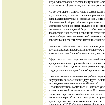
бюро существовало в составе канцелярии Совета
правительство Директории, в его штате утвержд
Но все эти бюро и отделы лишь в самой незнач
но, в основном, в рамках отдельных разрознен
была каждая кадетская, эсеровская или меньше
"Автономная Сибирь" (Иркутск), ряд кадетских
Временное Сибирское правительство не вмешива
(через одно из учреждений бюро - Сибирское т
делом свободной прессы и партийных публицист
какие-либо решения о финансовой подпитке тогд
перекачивания средств через партийные комите
Самым же слабым местом в цепи белогвардейско
пропагандистской информации. По существу, в 1
распространению "белой" печати - газет, листово
Сфера деятельности по распространению белогв
враждовали инициаторы антибольшевистского п
политический вес кадетско-реставраторские кру
государственный аппарат "белых" правительств 
В ведомственном отношении вся работа по расп
(внутренних дел) сменявших друг друга "белых
Белого движения началось еще 28 мая 1918 г.,
Новониколаевкого, Кузнецкого и Томского уезд
организации этой деятельности стали Новонико
Сибирского правительства было организовано 
затем канцелярии Совмина, о котором говорило
происходящем интеллигентные силы, континген
кооперативов" [22]. Содержание такой пропаг