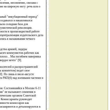
вления, несомненно, связана с
же на широкую ногу: речь шла о
ельный "инкубационный период"
создавался и накапливался
была солидная база для
ммунистической революции.
ности в пропагандисткой работе
децентрализация издательского дела
ились в налаживании четкого
одства армией, лидеры
 тысяч коммунистов-рабочих как
н плохо... Мы погибнем наверняка
ердое нечто" [9].
осителей и распространителей
 комитетом) ведет свое
0]. Но лишь в июле-августе
ти РКП(б) над военными частями и
ии. Состоявшийся в Москве 6-11
ния" не вызывают сомнения в
итическим органом Советской
.. Комиссариаты руководят
анности комиссаров как
расширяются и детализируются в