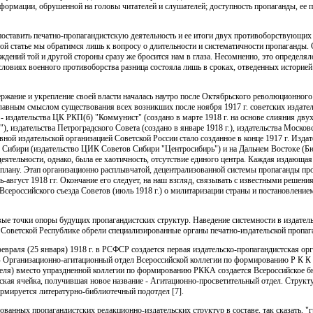
нформации, обрушенной на головы читателей и слушателей; доступность пропаганды, ее 
поставить печатно-пропагандистскую деятельность и ее итоги двух противоборствующих
ной статье мы обратимся лишь к вопросу о длительности и систематичности пропаганды.
дений той и другой стороны сразу же бросится нам в глаза. Несомненно, это определял
словиях военного противоборства разница состояла лишь в сроках, отведенных историе
жание и укрепление своей власти началась наутро после Октябрьского революционного 
лавным смыслом существования всех возникших после ноября 1917 г. советских издател
- издательства ЦК РКП(б) "Коммунист" (создано в марте 1918 г. на основе слияния двух
, издательства Петроградского Совета (создано в январе 1918 г.), издательства Москов
вной издательской организацией Советской России стало созданное в конце 1917 г. Из
 в Сибири (издательство ЦИК Советов Сибири "Центросибирь") и на Дальнем Востоке (Б
еятельности, однако, была ее хаотичность, отсутствие единого центра. Каждая издающая
 плану. Этап организационно расплывчатой, децентрализованной системы пропаганды п
ь-август 1918 гг. Окончание его следует, на наш взгляд, связывать с известными решен
Всероссийского съезда Советов (июль 1918 г.) о милитаризации страны и постановление
е точки опоры будущих пропагандистских структур. Наведение системности в издатель
оветской Республике обрели специализированные органы печатно-издательской пропаг
враля (25 января) 1918 г. в РСФСР создается первая издательско-пропагандистская орг
- Организационно-агитационный отдел Всероссийской коллегии по формированию Р К К
преля) вместо упраздненной коллегии по формированию РККА создается Всероссийское б
ьская ячейка, получившая новое название - Агитационно-просветительный отдел. Структ
формируется литературно-библиотечный подотдел [7].
анных пропагандистских редакционно-издательских структур в составе, так сказать, "г