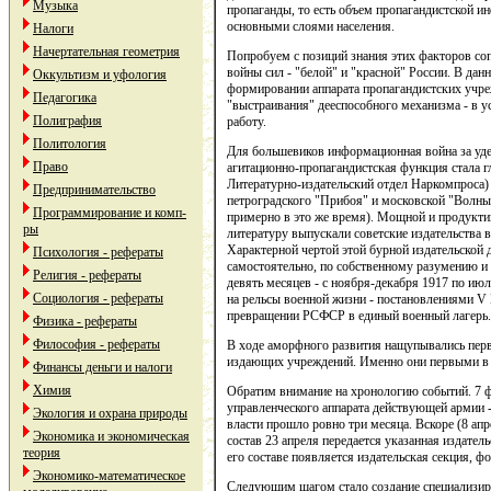
Музыка
пропаганды, то есть объем пропагандистской и
основными слоями населения.
Налоги
Начертательная геометрия
Попробуем с позиций знания этих факторов со
войны сил - "белой" и "красной" России. В дан
Оккультизм и уфология
формировании аппарата пропагандистских учреж
Педагогика
"выстраивания" дееспособного механизма - в у
Полиграфия
работу.
Политология
Для большевиков информационная война за удер
Право
агитационно-пропагандистская функция стала г
Литературно-издательский отдел Наркомпроса) 
Предпринимательство
петроградского "Прибоя" и московской "Волны")
Программирование и комп-
примерно в это же время). Мощной и продукти
ры
литературу выпускали советские издательства
Характерной чертой этой бурной издательской д
Психология - рефераты
самостоятельно, по собственному разумению и
Религия - рефераты
девять месяцев - с ноября-декабря 1917 по июл
Социология - рефераты
на рельсы военной жизни - постановлениями V 
превращении РСФСР в единый военный лагерь.
Физика - рефераты
Философия - рефераты
В ходе аморфного развития нащупывались первы
издающих учреждений. Именно они первыми в С
Финансы деньги и налоги
Химия
Обратим внимание на хронологию событий. 7 фе
управленческого аппарата действующей армии 
Экология и охрана природы
власти прошло ровно три месяца. Вскоре (8 а
Экономика и экономическая
состав 23 апреля передается указанная издател
теория
его составе появляется издательская секция, 
Экономико-математическое
Следующим шагом стало создание специализиров