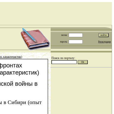
логин:
пароль:
Регистрация
ых характеристик)
Поиск по порталу:
 фронтах
арактеристик)
нской войны в
ы в Сибири (опыт