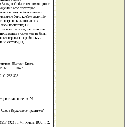
ри Западно-Сибирском комиссариате
одчинил себе агитаторов
тивного отдела было влито в
ри этого было крайне мало. По
в, когда на каждого из них
 такой пропаганды и
ьшевистскую армию, вынудивший
тих месяцев в основном не были
льшая переписка с районными
 не хватало [23].
минания. Шанхай: Книго-
32. Ч. 1. 204 с.
. С. 283-338.
торические повести. М.:
: "Слова Верховного правителя"
17-1921 гг. М.: Книга, 1985. Т. 2.