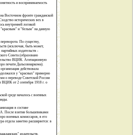
понятность и воспринимаемость
 на Восточном фронте гражданской
 Сходство исторических вех в
ось внутренней логикой
й "красным" и "белым" на данную
переворота. По существу,
ьств (исключая, быть может,
 партийных издательств -
ского Совета (образовано
дательство ВЦИК. Агитационную
юро печати Дальсовнаркома).
 организация действовала
родолжался у "красных" примерно
иями о переводе Советской России
м ВЦИК от 2 сентября 1918 г. о
ской среде началось с военных
анды.
анизация в составе
 А. После взятия большевиками
юро военных комиссаров, в его
ура отдела заметно расширяется: в
ражданских" издательств.