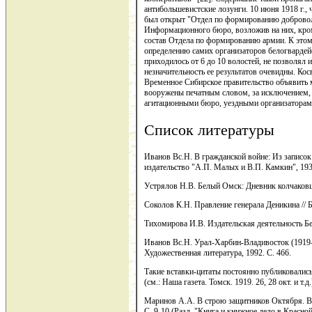
антибольшевистские лозунги. 10 июня 1918 г.,
был открыт "Отдел по формированию доброволь
Информационного бюро, возложив на них, кро
состав Отдела по формированию армии. К этом
определению самих организаторов белогвардейск
приходилось от 6 до 10 волостей, не позволял
незначительность ее результатов очевидны. 
Временное Сибирское правительство объявить 
вооружены печатным словом, за исключением, 
агитационными бюро, уездными организаторами,
Список литературы
Иванов Вс.Н. В гражданской войне: Из записок
издательство "А.П. Малых и В.П. Камкин", 1935
Устрялов Н.В. Белый Омск: Дневник колчаковца
Соколов К.Н. Правление генерала Деникина // Б
Тихомирова И.В. Издательская деятельность Белог
Иванов Вс.Н. Урал-Харбин-Владивосток (1919-1
Художественная литература, 1992. С. 466.
Такие вставки-цитаты постоянно публиковались
(см.: Наша газета. Томск. 1919. 26, 28 окт. и т.д.
Маринов А.А. В строю защитников Октября. Воен
С. 9-10 (Разд. "Книга и книжное дело в Красно