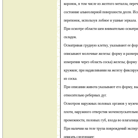
коронок, в том числе из желтого металла, пер
состояние альвеолярной поверхности десен. И
перепонок, используя лобное и ушные зеркала.
При осмотре области шеи внимательно осматри
складок.
Осматривая грудную клетку, указывают ее форм
описывают молочные железы: форму и размеры
измерения через область соска) железы; форму
кружков; при надавливании на железу фиксиру
из соска.
При описании живота указывают его форму, в
относительно реберных дуг.
Осмотром наружных половых органов у мужчи
плоти, наружного отверстия мочеиспускательн
промежности, половых губ, входа во влагалище
При наличии на теле трупа повреждений экспер
описать следующее: