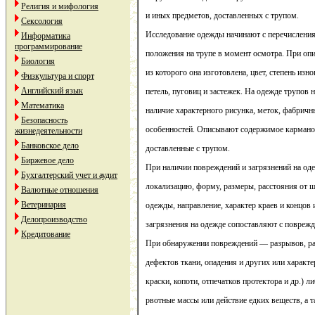
Религия и мифология
и иных предметов, доставленных с трупом.
Сексология
Исследование одежды начинают с перечисления
Информатика
программирование
положения на трупе в момент осмотра. При оп
Биология
из которого она изготовлена, цвет, степень изн
Физкультура и спорт
Английский язык
петель, пуговиц и застежек. На одежде трупов
Математика
наличие характерного рисунка, меток, фабричн
Безопасность
особенностей. Описывают содержимое карманов
жизнедеятельности
Банковское дело
доставленные с трупом.
Биржевое дело
При наличии повреждений и загрязнений на од
Бухгалтерский учет и аудит
локализацию, форму, размеры, расстояния от ш
Валютные отношения
Ветеринария
одежды, направление, характер краев и концов
Делопроизводство
загрязнения на одежде сопоставляют с поврежд
Кредитование
При обнаружении повреждений — разрывов, раз
дефектов ткани, опадения и других или характ
краски, копоти, отпечатков протектора и др.) л
рвотные массы или действие едких веществ, а 