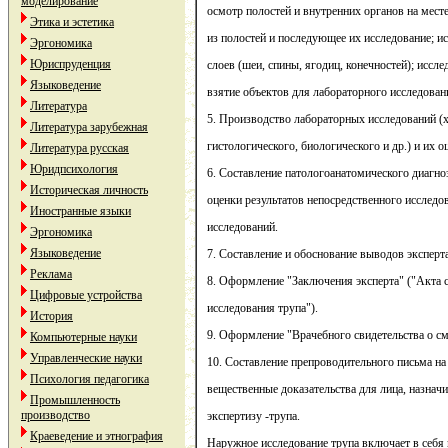
моделирование
осмотр полостей и внутренних органов на мест
Этика и эстетика
из полостей и последующее их исследование; 
Эргономика
Юриспруденция
слоев (шеи, спины, ягодиц, конечностей); иссле
Языковедение
взятие объектов для лабораторного исследован
Литература
5. Производство лабораторных исследований (
Литература зарубежная
гистологического, биологического и др.) и их о
Литература русская
Юридпсихология
6. Составление патологоанатомического диагно
Историческая личность
оценки результатов непосредственного исследо
Иностранные языки
исследований.
Эргономика
Языковедение
7. Составление и обоснование выводов эксперта
Реклама
8. Оформление "Заключения эксперта" ("Акта 
Цифровые устройства
исследования трупа").
История
9. Оформление "Врачебного свидетельства о см
Компьютерные науки
Управленческие науки
10. Составление препроводительного письма на
Психология педагогика
вещественные доказательства для лица, назна
Промышленность
производство
экспертизу -трупа.
Краеведение и этнография
Наружное исследование трупа включает в себя