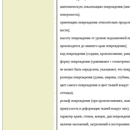
анатомическую.локализацию повреждения (анат
поверхность);
ориентацию повреждения относительно продольн
кости);
высоту повреждения от уровня подошвенной по
производится до нижнего края повреждения);
вид повреждения (ссадина, кровоизлияние, рана
форму повреждения (сравнивают с геометриче
не может быть определена, указывают, что по
размеры повреждения (длина, ширина, глубина,
цвет самого повреждения и цвет тканей вокруг 
оттенки);
рельеф повреждения (при кровоизлияниях, вы
припухлость и деформация тканей вокруг них);
характер краев, стенок, концов, дна повреждени
наличие наложений, загрязнений и посторонни