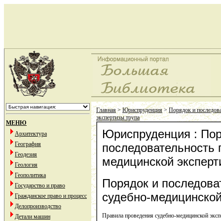
Главная
>
Юриспруденция
>
Порядок и последова
экспертизы трупа
МЕНЮ
Юриспруденция : Пор
Архитектура
География
последовательность 
Геодезия
медицинской эксперт
Геология
Геополитика
Порядок и последова
Государство и право
судебно-медицинской
Гражданское право и процесс
Делопроизводство
Правила проведения судебно-медицинской эксп
Детали машин