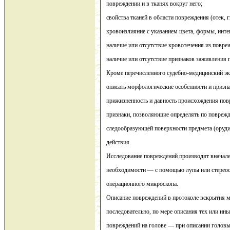
повреждении и в тканях вокруг него;
свойства тканей в области повреждения (отек, 
кровоизлияние с указанием цвета, формы, инте
наличие или отсутствие кровотечения из повре
наличие или отсутствие признаков заживления 
Кроме перечисленного судебно-медицинский эк
описать морфологические особенности и призн
прижизненность и давность происхождения повр
признаки, позволяющие определять по повреж
следообразующей поверхности предмета (оруди
действия.
Исследование повреждений производят вначале
необходимости — с помощью лупы или стереос
операционного микроскопа.
Описание повреждений в протоколе вскрытия 
последовательно, по мере описания тех или ины
повреждений на голове — при описании головы 