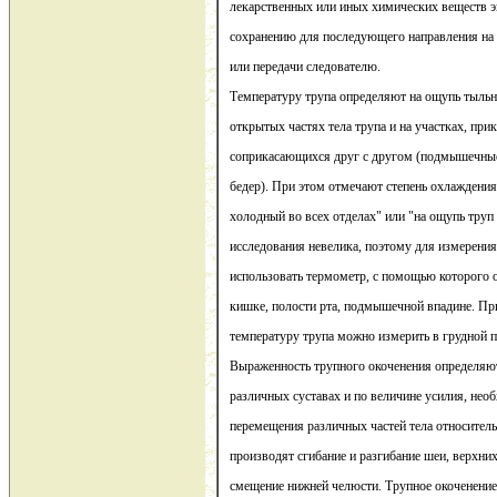
лекарственных или иных химических веществ э
сохранению для последующего направления на 
или передачи следователю.
Температуру трупа определяют на ощупь тыльн
открытых частях тела трупа и на участках, пр
соприкасающихся друг с другом (подмышечные
бедер). При этом отмечают степень охлаждения
холодный во всех отделах" или "на ощупь труп 
исследования невелика, поэтому для измерени
использовать термометр, с помощью которого 
кишке, полости рта, подмышечной впадине. Пр
температуру трупа можно измерить в грудной п
Выраженность трупного окоченения определяю
различных суставах и по величине усилия, не
перемещения различных частей тела относитель
производят сгибание и разгибание шеи, верхни
смещение нижней челюсти. Трупное окоченени