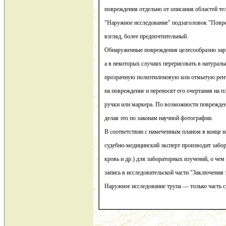
повреждения отдельно от описания областей тел
"Наружное исследование" подзаголовок "Повре
взгляд, более предпочтительный.
Обнаруженные повреждения целесообразно зари
а в некоторых случаях перерисовать в натураль
прозрачную полиэтиленовую или отмытую рент
на повреждение и переносят его очертания на
ручки или маркера. По возможности поврежден
делая это по законам научной фотографии.
В соответствии с намеченным планом в конце 
судебно-медицинский эксперт производит забор
кровь и др.) для лабораторных изучений, о че
запись в исследовательской части "Заключения 
Наружное исследование трупа — только часть 