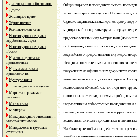
Дистанционное образование
Общий порядок и последовательность проведен
Другое
экспертизы трупа определены Правилами судеб
Жилищное право
Судебно-медицинский эксперт, которому поруч
Журналистика
Компьютерные сети
медицинской экспертизы трупа, в первую очере
Конституционное право
предоставленными ему материалами (документам
зарубежныйх стран
необходимы дополнительные сведения по данно
Конституционное право
России
ходатайство о предоставлении ему недостающи
Краткое содержание
произведений
Исходя из поставленных на разрешение эксперт
Криминалистика и
полученных из официальных документов сведен
криминология
намечает план производства экспертизы. Он оп
Культурология
Литература языковедение
исследования областей, систем и органов трупа
Маркетинг реклама и
секционные методики, приемы и пробы, намеча
торговля
Математика
направления на лабораторные исследования и т.
Медицина
поэтому в него могут вноситься коррективы в 
Международные отношения и
экспертизы, он может дополняться и изменятьс
мировая экономика
Менеджмент и трудовые
Наиболее целесообразные действия эксперта и 
отношения