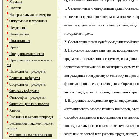
судебно-медицинской экспертизе трупа следую
Музыка
Налоги
1. Ознакомление с материалами дела: постанов
Начертательная геометрия
экспертизы трупа; протоколом осмотра места 
Оккультизм и уфология
осмотра трупа на месте его обнаружения; мед
Педагогика
материалами дела.
Полиграфия
Политология
2. Составление плана судебно-медицинской эксп
Право
3. Наружное исследование трупа: исследование
Предпринимательство
предметов, доставленных с трупом; исследован
Программирование и комп-
ры
зарисовка повреждений на контурных схемах ча
Психология - рефераты
повреждений в натуральную величину на прозр
Религия - рефераты
фотографирование их; взятие для лабораторных
Социология - рефераты
Физика - рефераты
выделений, других объектов, выявленных при 
Философия - рефераты
4. Внутреннее исследование трупа: определени
Финансы деньги и налоги
анатомического разреза кожных покровов, отсе
Химия
Экология и охрана природы
способов выделения и исследования внутренних
Экономика и экономическая
последовательности и приемов исследования по
теория
вскрытие полостей тела (черепа, груди, живота,
Экономико-математическое