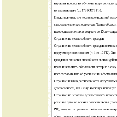
нарушать процесс их обучения и при согласии о
их заменяющего (ст. 173 КЗОТ РФ).
Представляется, что несовершеннолетний полу
самостоятельно распоряжаться. Таким образом 
несовершеннолетних в возрасте до 15 лет суще
Ограничение дееспособности граждан
Ограничение дееспособности граждан возможно
предусмотренных законом (ч. 1 ст. 12 ГК). Оно
гражданин лишается способности своими дейст
права и исполнять обязанности, которые в силу
идет следовательно об уменьшении объема имев
Ограниченными в дееспособности могут быть 
дееспособность, так и лицо имеющее неполную 
Ограничение неполной дееспособности несовер
решению органов опеки и попечительства (глава
РФ), которое он принимает либо по своей иници
общественных организаций или других заинтер