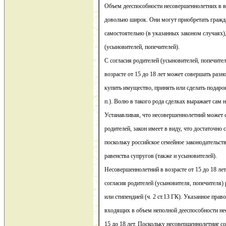
Объем дееспособности несовершеннолетних в во
довольно широк. Они могут приобретать гражда
самостоятельно (в указанных законом случаях),
(усыновителей, попечителей).
С согласия родителей (усыновителей, попечите
возрасте от 15 до 18 лет может совершать разн
купить имущество, принять или сделать подарок
п.). Волю в такого рода сделках выражает сам
Устанавливая, что несовершеннолетний может с
родителей, закон имеет в виду, что достаточно 
поскольку российское семейное законодательст
равенства супругов (также и усыновителей).
Несовершеннолетний в возрасте от 15 до 18 лет
согласия родителей (усыновителя, попечителя)
или стипендией (ч. 2 ст.13 ГК). Указанное прав
входящих в объем неполной дееспособности не
15 до 18 лет. Поскольку несовершеннолетние с