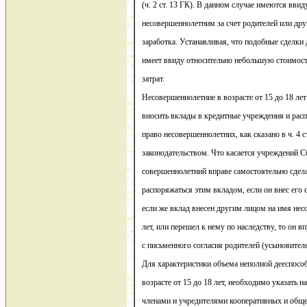
(ч. 2 ст. 13 ГК). В данном случае имеются вви
несовершеннолетним за счет родителей или друг
заработка. Устанавливая, что подобные сделки
имеет ввиду относительно небольшую стоимос
затрат.
Несовершеннолетние в возрасте от 15 до 18 ле
вносить вклады в кредитные учреждения и рас
право несовершеннолетних, как сказано в ч. 4 с
законодательством. Что касается учреждений Сб
совершеннолетний вправе самостоятельно сдела
распоряжаться этим вкладом, если он внес его 
если же вклад внесен другим лицом на имя нес
лет, или перешел к нему по наследству, то он в
с письменного согласия родителей (усыновителе
Для характеристики объема неполной дееспосо
возрасте от 15 до 18 лет, необходимо указать на
членами и учредителями кооперативных и обще