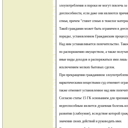
злоупотребления и пороки не могут повлечь за
дееспособности, если даже они являются прич
семьи, причем “ставят семью в тяжелое матери
Такой гражданин может быть ограничен в деесп
порядке, установленном Гражданским процессу
Над ним устанавливается попечительство. Тако
по распоряжению имуществом, а также получат
иные виды доходов и распоряжаться ими лишь с
исключением мелких бытовых сделок.
При прекращении гражданином злоупотреблен
наркотическими веществами суд отменяет огран
также отменяет установленное над ним попечит
Согласно статье 15 ГК основанием для признан
недееспособным является душевная болезнь ил
развития (слабоумие), вследствие которой гра
значения своих действий и руководить ими.