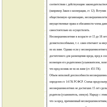
соответствии с действующим законодательство
(например Закон о кооперации, ст. 12). Вступи
общественную организацию, несовершеннолетни
имущественные права и обязанности члена дан
самостоятельно их осуществлять.
Несовершеннолетние в возрасте от 15 до 18 ле
деликтоспособными, т. е. сами отвечают за им
по их вине. Однако если у несовершеннолетнего
достаточного для размещения вреда, вред в со
возмещен его родителями (усыновителем, попеч
что вред возник не по их вине (ст. 451 ГК).
Объем неполной дееспособности несовершенноле
определен ст. 14 ГК РСФСР. Статья предусматри
несовершеннолетних не достигших 15 лет сдел
родители (усыновитель, опекун). Наряду с этим
что за вред, причиненный несовершеннолетним,