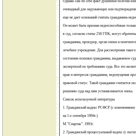
Однако сам по себе факт душевной болезни или
очевидный для окружающих или подтвержденны
еще не дает оснований считать гражданина нед
Он может быть признан недееспособным только
в суд, согласно статье 258 ГПК, могут обратить
гражданина, прокурор, орган опеки и попечител
лечебное учреждение. Для рассмотрения такого
состоянии психики гражданина, выдаваемое су
экспертизой по требованию суда. Все это явля
прав и интересов гражданина, недопущения про
правовой статус. Такой гражданин считается п
решению суда над ним устанавливается опека.
Список используемой литературы
1. Гражданский кодекс РСФСР (с изменениями
на 1-е сентября 1994г.)
М.”Спартак”. 1993г.
2. Гражданский процессуальный кодекс (с пост