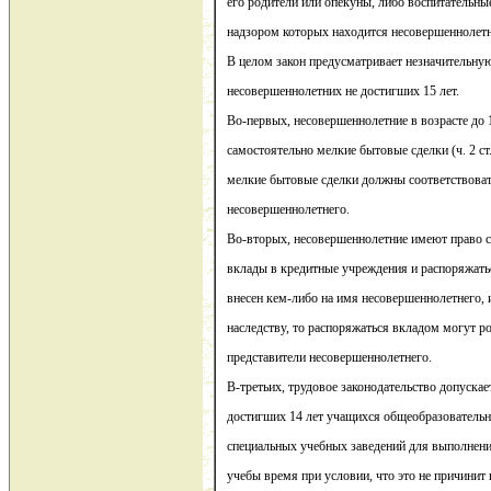
его родители или опекуны, либо воспитательны
надзором которых находится несовершеннолет
В целом закон предусматривает незначительну
несовершеннолетних не достигших 15 лет.
Во-первых, несовершеннолетние в возрасте до 
самостоятельно мелкие бытовые сделки (ч. 2 ст
мелкие бытовые сделки должны соответствоват
несовершеннолетнего.
Во-вторых, несовершеннолетние имеют право с
вклады в кредитные учреждения и распоряжатьс
внесен кем-либо на имя несовершеннолетнего, 
наследству, то распоряжаться вкладом могут р
представители несовершеннолетнего.
В-третьих, трудовое законодательство допускае
достигших 14 лет учащихся общеобразователь
специальных учебных заведений для выполнения
учебы время при условии, что это не причинит 