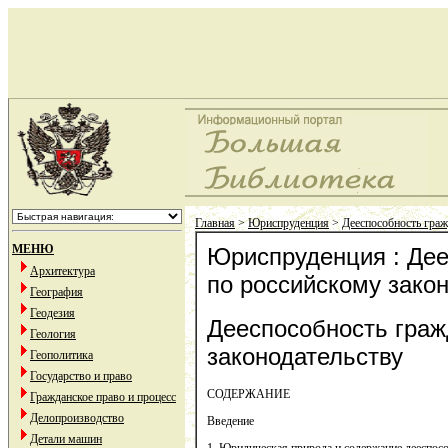
Главная
>
Юриспруденция
>
Дееспособность граж
МЕНЮ
Юриспруденция : Дее
Архитектура
по российскому зако
География
Геодезия
Дееспособность граж
Геология
законодательству
Геополитика
Государство и право
СОДЕРЖАНИЕ
Гражданское право и процесс
Делопроизводство
Введение
Детали машин