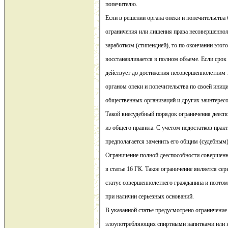
попечителю.
Если в решении органа опеки и попечительства 
ограничения или лишения права несовершеннол
заработком (стипендией), то по окончании этог
восстанавливается в полном объеме. Если срок 
действует до достижения несовершеннолетним 1
органом опеки и попечительства по своей иници
общественных организаций и других заинтерес
Такой внесудебный порядок ограничения деесп
из общего правила. С учетом недостатков прак
предполагается заменить его общим (судебным
Ограничение полной дееспособности совершенн
в статье 16 ГК. Такое ограничение является с
статус совершеннолетнего гражданина и поэтом
при наличии серьезных оснований.
В указанной статье предусмотрено ограничение
злоупотребляющих спиртными напитками или 