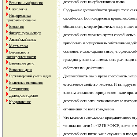
дееспособности ка субъективного права.
Религия и мифология
Сексология
Содержание дееспособности граждан тесно связ
Информатика
способности. Если содержание правоспособност
программирование
Биология
обязанности, которые физическое лицо может и
Физкультура и спорт
дееспособности характеризуется способностью 
Английский язык
приобретать и осуществлять собственными дей
Математика
сказанное, можно сделать вывод, что дееспособ
Безопасность
жизнедеятельности
гражданину законом возможность реализации с
Банковское дело
собственными действиями.
Биржевое дело
Бухгалтерский учет и аудит
Дееспособность, как и право способность, нель
Валютные отношения
естественное свойство человека. И та, и друга
Ветеринария
законом и являются юридическими категориям
Делопроизводство
дееспособности закон устанавливает ее неотчу
Кредитование
ограничения по воле гражданина.
Что касается возможности принудительного огр
то согласно части 1 ст.12 ГК РСФСР, никто не 
дееспособности иначе, как в случаях и в поряд