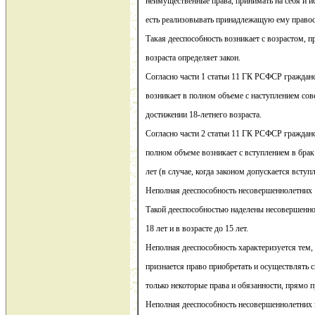
неимущественные права, принимать на себя и и
есть реализовывать принадлежащую ему правос
Такая дееспособность возникает с возрастом, п
возраста определяет закон.
Согласно части 1 статьи 11 ГК РСФСР граждан
возникает в полном объеме с наступлением сове
достижении 18-летнего возраста.
Согласно части 2 статьи 11 ГК РСФСР гражданс
полном объеме возникает с вступлением в брак
лет (в случае, когда законом допускается вступл
Неполная дееспособность несовершеннолетних
Такой дееспособностью наделены несовершеннол
18 лет и в возрасте до 15 лет.
Неполная дееспособность характеризуется тем,
признается право приобретать и осуществлять 
только некоторые права и обязанности, прямо 
Неполная дееспособность несовершеннолетних з