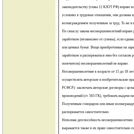
законодательству (глава 12 КЗОТ РФ) вправе в
условиях в трудовые отношения, они должны и
вознаграждением полученным за труд. То же и 
По смыслу закона несовершеннолетний вправе 
заработком (независимо от суммы), если однако
или ценных бумаг. Вещи приобретенные на зара
заработком и распоряжаться ими без согласия 
попечителя) несовершеннолетний не вправе.
Несовершеннолетние в возрасте от 15 до 18 ле
осуществлять авторские и изобретательские прав
РСФСР): заключать авторские договоры с цел
произведений (ст. 503 ГК), требовать выдачи пат
Полученным гонораром или иным вознагражде
распоряжается самостоятельно.
Неполная дееспособность несовершеннолетних в
выражается также в их праве самостоятельно 