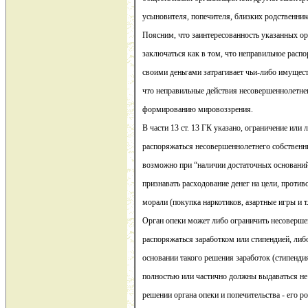
усыновителя, попечителя, близких родственник
Поясним, что заинтересованность указанных о
заключаться как в том, что неправильное рас
своими деньгами затрагивает чьи-либо имущест
что неправильные действия несовершеннолетнег
формированию мировоззрения.
В части 13 ст. 13 ГК указано, ограничение или 
распоряжаться несовершеннолетнего собственн
возможно при “наличии достаточных оснований
признавать расходование денег на цели, проти
морали (покупка наркотиков, азартные игры и т. 
Орган опеки может либо ограничить несоверше
распоряжаться заработком или стипендией, либо
основании такого решения заработок (стипенди
полностью или частично должны выдаваться не 
решении органа опеки и попечительства - его 