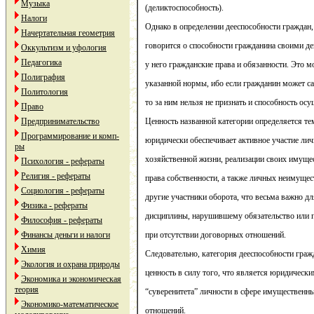
Музыка
(деликтоспособность).
Налоги
Однако в определении дееспособности граждан, 
Начертательная геометрия
говорится о способности гражданина своими 
Оккультизм и уфология
Педагогика
у него гражданские права и обязанности. Это 
Полиграфия
указанной нормы, ибо если гражданин может са
Политология
то за ним нельзя не признать и способность осу
Право
Предпринимательство
Ценность названной категории определяется тем
Программирование и комп-
юридически обеспечивает активное участие лич
ры
хозяйственной жизни, реализации своих имуще
Психология - рефераты
Религия - рефераты
права собственности, а также личных неимущес
Социология - рефераты
другие участники оборота, что весьма важно д
Физика - рефераты
дисциплины, нарушившему обязательство или
Философия - рефераты
Финансы деньги и налоги
при отсутствии договорных отношений.
Химия
Следовательно, категория дееспособности гра
Экология и охрана природы
ценность в силу того, что является юридичес
Экономика и экономическая
теория
“суверенитета” личности в сфере имуществен
Экономико-математическое
отношений.