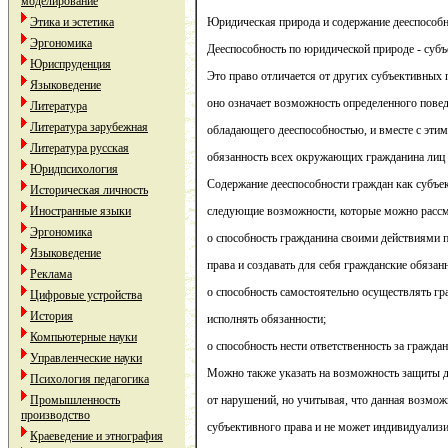
моделирование
Этика и эстетика
Юридическая природа и содержание дееспособн
Эргономика
Дееспособность по юридической природе - субъ
Юриспруденция
Это право отличается от других субъективных
Языковедение
оно означает возможность определенного повед
Литература
Литература зарубежная
обладающего дееспособностью, и вместе с этим
Литература русская
обязанность всех окружающих гражданина лиц 
Юридпсихология
Содержание дееспособности граждан как субъе
Историческая личность
Иностранные языки
следующие возможности, которые можно рассма
Эргономика
o способность гражданина своими действиями 
Языковедение
права и создавать для себя гражданские обязан
Реклама
o способность самостоятельно осуществлять гр
Цифровые устройства
История
исполнять обязанности;
Компьютерные науки
o способность нести ответственность за гражда
Управленческие науки
Можно также указать на возможность защиты д
Психология педагогика
Промышленность
от нарушений, но учитывая, что данная возмож
производство
субъективного права и не может индивидуализ
Краеведение и этнография