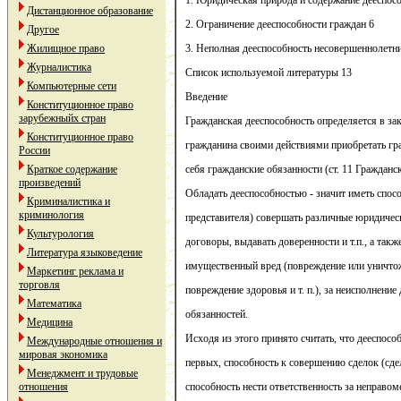
1. Юридическая природа и содержание дееспос
Дистанционное образование
2. Ограничение дееспособности граждан 6
Другое
Жилищное право
3. Неполная дееспособность несовершеннолетн
Журналистика
Список используемой литературы 13
Компьютерные сети
Введение
Конституционное право
зарубежныйх стран
Гражданская дееспособность определяется в зак
Конституционное право
гражданина своими действиями приобретать гра
России
Краткое содержание
себя гражданские обязанности (ст. 11 Граждан
произведений
Обладать дееспособностью - значит иметь спосо
Криминалистика и
криминология
представителя) совершать различные юридичес
Культурология
договоры, выдавать доверенности и т.п., а так
Литература языковедение
имущественный вред (повреждение или уничто
Маркетинг реклама и
торговля
повреждение здоровья и т. п.), за неисполнени
Математика
обязанностей.
Медицина
Исходя из этого принято считать, что дееспосо
Международные отношения и
мировая экономика
первых, способность к совершению сделок (сде
Менеджмент и трудовые
отношения
способность нести ответственность за неправо