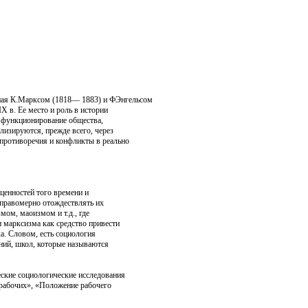
анная К.Марксом (1818— 1883) и ФЭнгельсом
X в. Ее место и роль в истории
 функционирование обще­ства,
лизируются, прежде всего, через
 противоречия и конфликты в реально
ценностей того времени и
неправомерно отождествлять их
мом, маоизмом и т.д., где
и марксизма как средство привести
ка. Словом, есть социология
ний, школ, которые называются
еские социологические исследования
 рабочих», «Положение рабочего