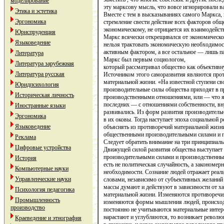
моделирование
эту марксову мысль, что вовсе игнорировали в
Этика и эстетика
Вместе с тем в высказываниях самого Маркса, 
Эргономика
стремление свести действие всех факторов об
экономическому, не отрицается их взаимодейств
Юриспруденция
Маркс всячески открещивался от экономическог
Языковедение
нельзя трактовать экономиче­скую необходимост
актив­ным фактором, а все остальное — лишь па
Литература
Маркс был первым социологом,
Литература зарубежная
который рассматривал общество как объектив
Литература русская
Источником этого саморазвития являются прот
материальной жизни. «На известной ступени св
Юридпсихология
производительные силы общества приходят в 
Историческая личность
производственными от­ношениями, или — что 
последних — с отношениями собственности, вн
Иностранные языки
развивались. Из форм раз­вития производитель
Эргономика
в их оковы. Тогда наступает эпоха социальной р
Языковедение
объяснять из противоречий матери­альной жиз
обще­ственными производительными силами и 
Реклама
Следует обратить внимание на три принципиал
Цифровые устройства
Движущей силой развития общества вы­ступает
производительными сила­ми и производственн
История
есть не политическая случайность, а зако­номе
Компьютерные науки
необходимости. Со­знание людей отражает реа
Управленческие науки
словами, независимо от субъективных же­лани
массы думают и действуют в зависимости от ха
Психология педагогика
материальной жизни. Изменяются проти­воречи
Промышленность
изменяются фор­мы мышления людей, происходи
производство
постоянно не учитываются материальные интер
нарастают и углубляются, то воз­никает револ
Краеведение и этнография