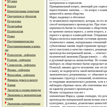
Музыка
материализм и социология.
Налоги
Принципиальный вопрос, имеющий для социол
первостепенное значение, — это вопрос о вза
Начертательная геометрия
ценностей в жизни общества.
Оккультизм и уфология
Маркс выдвинул и обосновал
ту незави­симую переменную, которая, по его 
Педагогика
способ материального производства. При этом 
Полиграфия
первичности бытия по от­ношению к обществен
Политология
во времени сначала первого, а затем второго, 
первого в процессе взаимо­действия. Отправны
Право
Маркса являлось выяснение состояния произво
Предпринимательство
технического знания, материальных отно­шени
субъективные чаяния лю­дей отражение прежде 
Программирование и комп-
могут выступать в качестве главного, решающе
ры
производства мате­риальной жизни, — отмечал 
Психология - рефераты
политической экономии (Предисловие)», — обу
Религия - рефераты
и духовный процессы жиз­ни вообще. Не сознани
наоборот, их общественное бытие определяет их
Социология - рефераты
Пожалуй, никакое другое положение, как это (и
Физика - рефераты
и ныне), не подвергается самой интенсивной кри
экономического детерминизма, т.е. объясняет 
Философия - рефераты
социальных структур и отношений, политически
Финансы деньги и налоги
из тенденции экономического развития, хотя 
Химия
наблюдать обратные связи, ибо отмеченные явл
на характер реального производства.
Экология и охрана природы
Можно соглашаться или нет с
Экономика и экономическая
оппонентами Маркса, од­нако очевидно, что рез
теория
производства материальной жизни вольно или 
культурных, духовных, религиозных ценностей 
Экономико-математическое
заметить , что многие со­ветские и другие пос