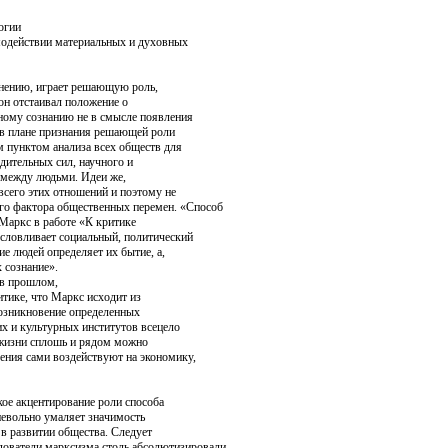
огии
имодействии материальных и духовных
мнению, играет реша­ющую роль,
он отстаивал положение о
ному сознанию не в смысле появле­ния
а в пла­не признания решающей роли
м пунктом анализа всех обществ для
дительных сил, научного и
й между людьми. Идеи же,
всего этих отношений и поэтому не
го фак­тора общественных перемен. «Способ
Маркс в работе «К критике
словлива­ет социальный, политический
е людей определяет их бытие, а,
 созна­ние».
в про­шлом,
ти­ке, что Маркс исходит из
возникновение определенных
х и культурных инс­титутов всецело
в жизни сплошь и рядом можно
ения сами воздействуют на эко­номику,
кое акцентирование роли способа
невольно умаляет значимость
в развитии общества. Следует
ледователи марксизма столь абсолю­тизировали