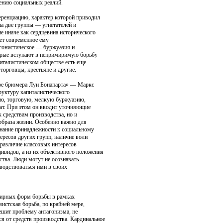
нению социальных реалий.
ренциацию, характер которой приводил
а две группы — угнетателей и
е иначе как сердцевина историче­ского
ует современное ему
агонистическое — буржуазия и
орые вступают в непримири­мую борьбу
питалистическом обществе есть еще
орговцы, крестьяне и другие.
тое брюмера Луи Бонапарта» — Маркс
руктуру капиталистического
ю, торговую, мелкую буржуазию,
ат. При этом он вво­дит уточняющие
к средствам производства, но и
образа жизни. Особенно важно для
нание принадлежности к социальному
ересов других групп, на­личие воли
 различие классовых интересов
ивидов, а из их объективного поло­жения
ства. Люди могут не осознавать
оводствоваться ими в своих
мирных форм борьбы в рамках
истская борьба, по крайней ме­ре,
решит проблему антагонизма, не
я от средств производства. Карди­нальное