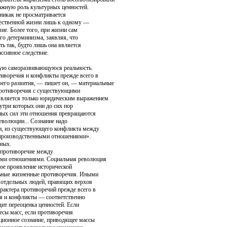
ажную роль культурных ценностей.
никак не про­сматривается
щественной жизни лишь к одному —
ие. Более того, при жизни сам
о де­терминизма, заявляя, что
ь так, будто лишь она является
ссивное следст­вие.
ную саморазвивающуюся реальность.
иво­речия и конфликты прежде всего в
оего развития, — пишет он, — ма­териальные
противоречия с существующими
является только юридическим вы­ражением
утри которых они до сих пор
ных сил эти отношения превращают­ся
еволю­ции... Сознание надо
ни, из существующего конфликта между
производствен­ными отношениями».
ьных.
 противоречие между
ыми отношениями. Социальная ре­волюция
рное проявление исторической
льные жизненные противо­речия. Иными
й отдельных людей, правящих верхов
рактера противоречий прежде всего в
я и конфликты — соответственно
т переоценка ценностей. Если
есы масс, если противоречия
юционное сознание, приводящее массы