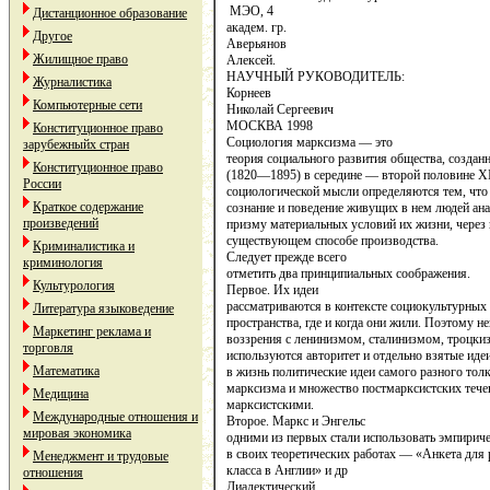
МЭО, 4
Дистанционное образование
академ. гр.
Другое
Аверьянов
Жилищное право
Алексей.
НАУЧНЫЙ РУКОВОДИТЕЛЬ:
Журналистика
Корнеев
Компьютерные сети
Николай Сергеевич
МОСКВА 1998
Конституционное право
Социология марксизма — это
зарубежныйх стран
теория социаль­ного развития общества, созд
Конституционное право
(1820—1895) в середине — второй по­ловине XI
России
социологической мысли определяются тем, что
Краткое содержание
сознание и поведение живущих в нем людей ана
произведений
призму материальных усло­вий их жизни, через
существующем способе производства.
Криминалистика и
Следует прежде всего
криминология
отметить два принципиаль­ных соображения.
Культурология
Первое. Их идеи
рассматриваются в контексте социокультурных 
Литература языковедение
пространства, где и когда они жили. Поэтому 
Маркетинг реклама и
воззрения с ленинизмом, сталинизмом, троцкиз
торговля
используются авторитет и отдельно взя­тые иде
Математика
в жизнь полити­ческие идеи самого разного тол
марксизма и множество постмарксистских тече
Медицина
марксистскими.
Международные отношения и
Второе. Маркс и Энгельс
мировая экономика
одними из первых стали ис­пользовать эмпирич
в своих теоретических работах — «Анкета для
Менеджмент и трудовые
класса в Англии» и др
отношения
Диалектический