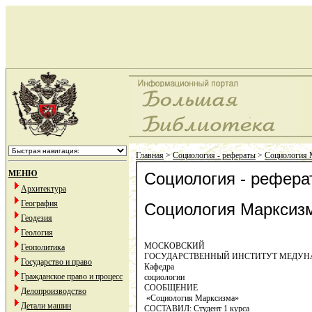
Главная
>
Социология - рефераты
>
Социология 
МЕНЮ
Социология - рефера
Архитектура
География
Социология Марксиз
Геодезия
Геология
МОСКОВСКИЙ
Геополитика
ГОСУДАРСТВЕННЫЙ ИНСТИТУТ МЕДУН
Государство и право
Кафедра
Гражданское право и процесс
социологии
СООБЩЕНИЕ
Делопроизводство
«Социология Марксизма»
Детали машин
СОСТАВИЛ: Студент 1 курса