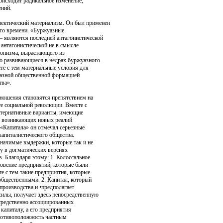
исходит ра­дикальное изменение,
ений.
лектический материализм. Он был при­менен
его времени. «Буржуазные
 являются последней антагонисти­ческой
анта­гонистической не в смысле
гонизма, вырастающего из
о развивающиеся в недрах буржуазного
те с тем материальные условия для
азной общественной форма­цией
тва».
ношения становятся препятствием на
ате социальной революции. Вместе с
льтернативные вари­анты, имеющие
у возникающих новых реалий
 «Капитала» он отмечал серьез­ные
апита­листического общества.
значимые выдержки, которые так и не
 в догма­тических версиях
. Благодаря этому: 1. Колоссальное
овение предприятий, которые были
е с тем такие предприятия, которые
бщественными. 2. Ка­питал, который
производства и •предполагает
илы, получает здесь не­посредственную
осредственно ассоциированных
апиталу, а его предприя­тия
отиво­положность частным