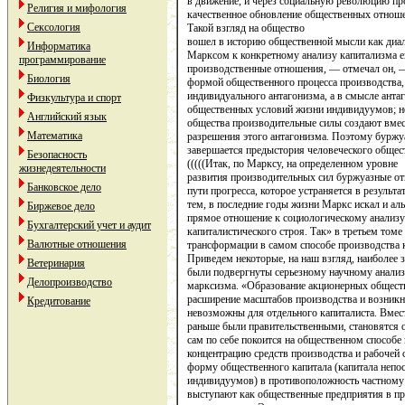
в движение, и через социальную революцию про
Религия и мифология
качественное обновление обще­ственных отнош
Сексология
Такой взгляд на общество
вошел в историю обществен­ной мысли как диа
Информатика
Марксом к конкретному анализу капитализма 
программирование
производственные отно­шения, — отмечал он, —
Биология
формой общественного процесса производства, 
индивидуального антагонизма, а в смысле анта
Физкультура и спорт
общественных ус­ловий жизни индивидуумов; н
Английский язык
общества производительные силы создают вмес
Математика
разрешения этого антагонизма. Поэтому буржу
завершается предыстория человеческого общес
Безопасность
(((((Итак, по Марксу, на определенном уровне
жизнедеятельности
развития производительных сил буржуазные от
Банковское дело
пути прогресса, которое устраняется в результ
тем, в по­следние годы жизни Маркс искал и а
Биржевое дело
прямое отношение к социологическому анализ
Бухгалтерский учет и аудит
капиталистического строя. Так» в третьем томе
Валютные отношения
трансформации в самом способе производства к
Приведем некоторые, на наш взгляд, наиболее 
Ветеринария
были подвергнуты серьезному научному анализу
Делопроизводство
марксизма. «Образование акционерных обществ
расширение масштабов производства и возникн
Кредитование
невозможны для отдельного капиталиста. Вмест
раньше были правительственными, становятся о
сам по себе покоится на общественном способе 
концентрацию средств производства и рабочей с
форму общественного капитала (капита­ла неп
индивидуумов) в противоположность частному к
выступают как общественные предприятия в пр