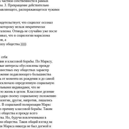
 частной собственности в рамках
ва. 3. Превращение действительно
правляющего, распоряжающегося чужими
детельствует, что социолог осоз­нал
 кото­рому нельзя некритически
ализма. Отнюдь не случайно уже по­сле
ивал, что в социологии марксизма
ия, а
изу общества.)))))
 себя
ния и классовой борьбы. По Марксу,
ьные интересы обусловлены прежде
з­вестных ему обществах характер
ложение подавляющего большинст­ва
 от мо­мента их рождения и до самой
 исключало определенную социаль­ную
льны­ми индивидами, что не
ую жизнь в целом. Классовое деление
годаря своему со­циальному положению
илегии, другие, напротив, лишались
. В социаль­ной поляризации Маркс
ую причину классовой борьбы. Таким
 общества и прежде всего
тва. Но, будучи вовлеченными в
ми общества. Таков общий взгляд на
для Маркса никогда не был догмой и