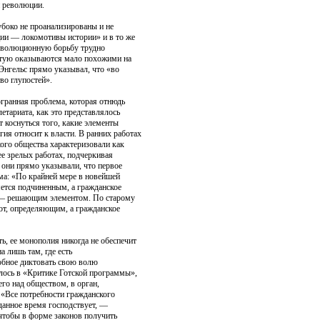
й революции.
убоко не проанализированы и не
ции — локомотивы истории» и в то же
революционную борьбу трудно
астую оказываются мало по­хожими на
нгельс прямо указывал, что «во
во глупостей».
гранная проблема, которая от­нюдь
ета­риата, как это представлялось
 коснуться того, какие элементы
ия относит к вла­сти. В ранних ра­ботах
ого общества характеризовали как
ее зрелых работах, подчеркивая
 они прямо указывали, что первое
рма: «По крайней мере в новейшей
яется подчиненным, а гражданское
, — решающим элементом. По старому
орот, определяющим, а гражданское
ь, ее монополия никогда не обеспе­чит
 лишь там, где есть
обное диктовать свою волю
лось в «Критике Готской програм­мы»,
его над обществом, в орган,
 «Все потребности гражданского
 данное время господствует, —
чтобы в форме законов получить