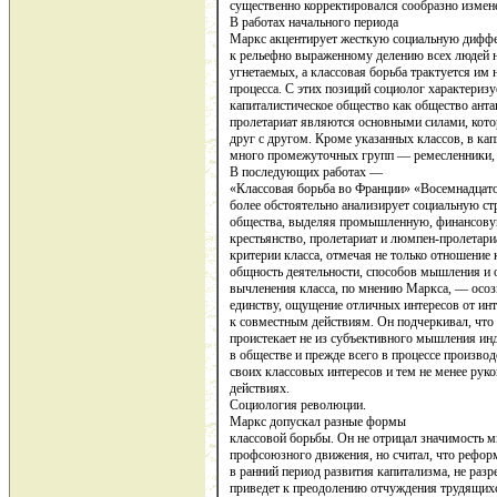
существенно коррек­тировался сообразно изме
В работах начального периода
Маркс акцентирует жест­кую социальную диффе
к рельефно выраженному делению всех людей н
угнетаемых, а классовая борьба трактуется им н
процесса. С этих позиций социолог характериз
капиталистическое общество как обще­ство ант
пролетариат явля­ются основными силами, кот
друг с другом. Кроме указанных классов, в ка­
много промежуточных групп — ремесленники, т
В последующих работах —
«Классовая борьба во Фран­ции» «Восемнадца
более обстоятельно анализирует социальную ст
общества, выделяя промышленную, финансову
крестьянст­во, пролетариат и люмпен-пролетари
критерии класса, отмечая не только от­ношение 
общность дея­тельности, способов мышления и 
вычленения класса, по мнению Маркса, — осоз
единству, ощу­щение отличных интересов от инт
к совместным действиям. Он подчеркивал, что
проистекает не из субъек­тивного мышления инд
в обществе и прежде всего в процессе производ
своих классовых интересов и тем не менее рук
действиях.
Социология революции.
Маркс допускал разные формы
классовой борьбы. Он не отрицал значимость 
профсоюзного движе­ния, но считал, что реформ
в ранний период развития капитализма, не раз
приведет к преодолению от­чуждения трудящихс