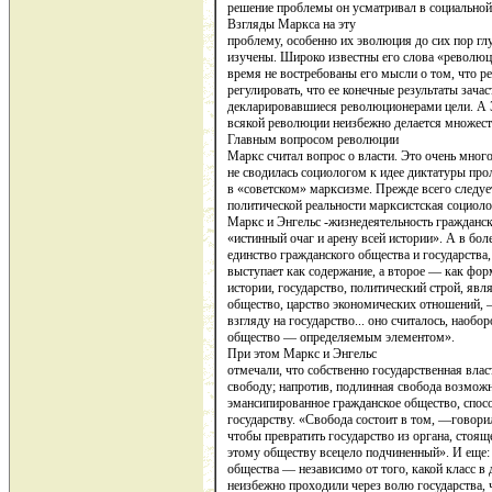
решение проблемы он усматривал в социально
Взгляды Маркса на эту
проблему, особенно их эволю­ция до сих пор гл
изуче­ны. Широко известны его слова «револю
время не востребованы его мысли о том, что 
регулировать, что ее конечные результаты зач
декларировавшиеся революционерами цели. А Э
всякой революции неиз­бежно делается множест
Главным вопросом революции
Маркс считал вопрос о власти. Это очень много
не сводилась социологом к идее диктатуры прол
в «советском» марксизме. Прежде всего следует
политиче­ской реальности марксистская социолог
Маркс и Энгельс -жизнедеятельность гражданск
«истинный очаг и арену всей истории». А в бол
единство гражданского общества и государства,
выступает как содержание, а вто­рое — как фо
истории, государство, политический строй, явл
общество, царство экономических отноше­ний
взгляду на го­сударство... оно считалось, наоб
общество — определяемым элементом».
При этом Маркс и Энгельс
отмечали, что собственно государственная власт
свободу; напротив, подлинная свобода возможна
эмансипированное гражданское общество, спос
государству. «Свобода со­стоит в том, —говори
чтобы превратить государство из органа, стоящ
этому обществу всецело подчи­ненный». И еще:
общества — независимо от того, какой класс в
неизбежно проходили через волю государства, 