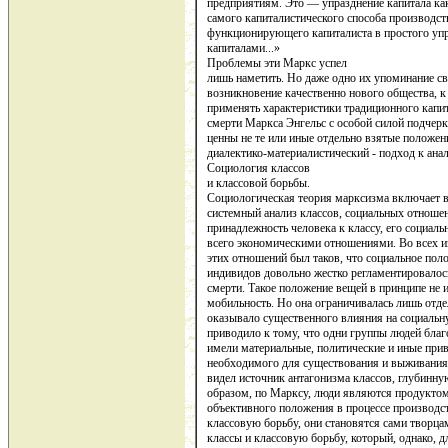
предприятиям. Это — упразднение капитала как
самого ка­питалистического способа производст
функционирующего капиталиста в простого у
капиталами...»
Проблемы эти Маркс успел
лишь наметить. Но даже одно их упоминание сви
возникновение качественно нового общества, к
применять характеристики традиционного капит
смерти Маркса Энгельс с особой силой подчерк
ценны не те или иные отдель­но взятые положен
диалектико-материалистический - подход к анал
Социология классов
и классовой борьбы.
Социологическая теория марксизма включает в
системный анализ классов, социальных отноше
принадлежность человека к классу, его социал
всего экономическими отношениями. Во всех и
этих отношений был та­ков, что социальное по
индивидов довольно жестко регламентировалось
смерти. Такое положение вещей в принципе не
мобильность. Но она ограничивалась лишь отде
оказывало существенного влияния на социальн
приво­дило к тому, что одни группы людей бла
имели материальные, политиче­ские и иные прив
не­обходимого для существования и выживания
видел источник антагонизма классов, глубинн
об­разом, по Марксу, люди являются продуктом
объективного положения в процессе произ­водс
классовую борьбу, они становятся сами творца
классы и классовую борьбу, который, однако, 