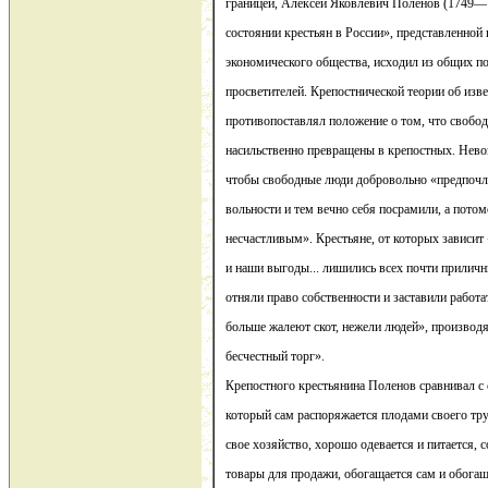
границей, Алексей Яковлевич Поленов (1749— 
состоянии крестьян в России», представленной
экономического общества, исходил из общих п
просветителей. Крепостнической теории об изв
противопоставлял положение о том, что свобо
насильственно превращены в крепостных. Нево
чтобы свободные люди добровольно «предпочли
вольности и тем вечно себя посрамили, а потом
несчастливым». Крестьяне, от которых зависит
и наши выгоды... лишились всех почти приличн
отняли право собственности и заставили работа
больше жалеют скот, нежели людей», производ
бесчестный торг».
Крепостного крестьянина Поленов сравнивал с
который сам распоряжается плодами своего тру
свое хозяйство, хорошо одевается и питается, 
товары для продажи, обогащается сам и обогащ