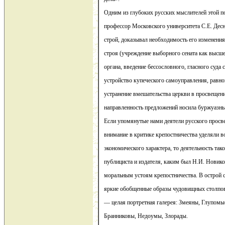
Одним из глубоких русских мыслителей этой 
профессор Московского университета С.Е. Дес
строй, доказывал необходимость его изменени
строя (учреждение выборного сената как высше
органа, введение бессословного, гласного суда
устройство купеческого самоуправления, равн
устранение вмешательства церкви в просвещение
направленность предложений носила буржуазны
Если упомянутые нами деятели русского просве
внимание в критике крепостничества уделяли 
экономического характера, то деятельность та
публициста и издателя, каким был Н.И. Новико
моральным устоям крепостничества. В острой 
яркие обобщенные образы чудовищных столпов
— целая портретная галерея: Змеяны, Глупом
Бранниковы, Недоумы, Злорады.