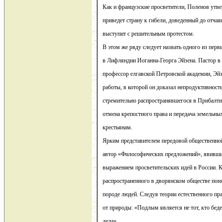
Как и французские просветители, Поленов утве
приведет страну к гибели, доведенный до отча
выступит с решительным протестом.
В этом же ряду следует назвать одного из пер
в Лифляндии Иоганна-Георга Эйзена. Пастор в 
профессор елгавской Петровской академии, Эй
работы, в которой он доказал непродуктивность
стремительно распространявшегося в Прибалтик
отмена крепостного права и передача земельны
крестьянам.
Ярким представителем передовой общественно
автор «Философических предложений», явивши
выражением просветительских идей в России. К
распространенного в дворянском обществе поня
породе людей. Следуя теории естественного пра
от природы: «Подлым является не тот, кто беде
дела».