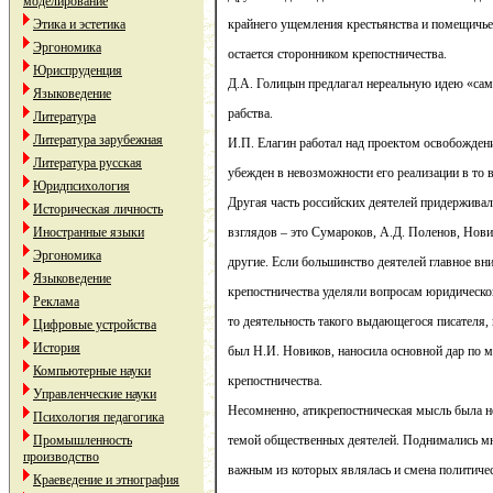
моделирование
Этика и эстетика
крайнего ущемления крестьянства и помещичьег
Эргономика
остается сторонником крепостничества.
Юриспруденция
Д.А. Голицын предлагал нереальную идею «сам
Языковедение
рабства.
Литература
Литература зарубежная
И.П. Елагин работал над проектом освобождени
Литература русская
убежден в невозможности его реализации в то 
Юридпсихология
Другая часть российских деятелей придержива
Историческая личность
Иностранные языки
взглядов – это Сумароков, А.Д. Поленов, Нов
Эргономика
другие. Если большинство деятелей главное вн
Языковедение
крепостничества уделяли вопросам юридическог
Реклама
то деятельность такого выдающегося писателя, 
Цифровые устройства
История
был Н.И. Новиков, наносила основной дар по 
Компьютерные науки
крепостничества.
Управленческие науки
Несомненно, атикрепостническая мысль была н
Психология педагогика
Промышленность
темой общественных деятелей. Поднимались мн
производство
важным из которых являлась и смена политичес
Краеведение и этнография