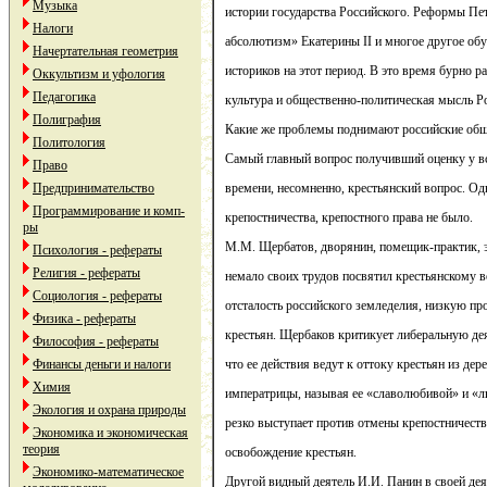
Музыка
истории государства Российского. Реформы Пе
Налоги
абсолютизм» Екатерины II и многое другое об
Начертательная геометрия
историков на этот период. В это время бурно ра
Оккультизм и уфология
Педагогика
культура и общественно-политическая мысль Р
Полиграфия
Какие же проблемы поднимают российские общ
Политология
Самый главный вопрос получивший оценку у в
Право
Предпринимательство
времени, несомненно, крестьянский вопрос. Од
Программирование и комп-
крепостничества, крепостного права не было.
ры
М.М. Щербатов, дворянин, помещик-практик, 
Психология - рефераты
Религия - рефераты
немало своих трудов посвятил крестьянскому в
Социология - рефераты
отсталость российского земледелия, низкую пр
Физика - рефераты
крестьян. Щербаков критикует либеральную дея
Философия - рефераты
Финансы деньги и налоги
что ее действия ведут к оттоку крестьян из де
Химия
императрицы, называя ее «славолюбивой» и «
Экология и охрана природы
резко выступает против отмены крепостничеств
Экономика и экономическая
теория
освобождение крестьян.
Экономико-математическое
Другой видный деятель И.И. Панин в своей де