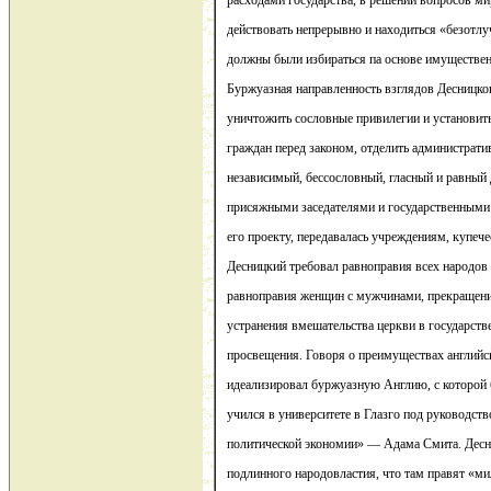
расходами государства, в решении вопросов ми
действовать непрерывно и находиться «безотлу
должны были избираться па основе имуществен
Буржуазная направленность взглядов Десницко
уничтожить сословные привилегии и установит
граждан перед законом, отделить административ
независимый, бессословный, гласный и равный д
присяжными заседателями и государственными 
его проекту, передавалась учреждениям, купече
Десницкий требовал равноправия всех народов
равноправия женщин с мужчинами, прекращени
устранения вмешательства церкви в государств
просвещения. Говоря о преимуществах английск
идеализировал буржуазную Англию, с которой 
учился в университете в Глазго под руководств
политической экономии» — Адама Смита. Десни
подлинного народовластия, что там правят «м