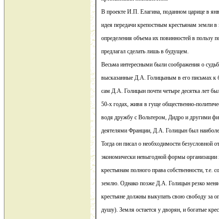
В проекте И.П. Елагина, поданном царице в янв
идея передачи крепостным крестьянам земли в 
определения объема их повинностей в пользу п
предлагал сделать лишь в будущем.
Весьма интересными были соображения о судьб
высказанные Д.А. Голицыным в его письмах к 
сам Д.А. Голицын почти четыре десятка лет бы
50-х годах, живя в гуще общественно-политиче
водя дружбу с Вольтером, Дидро и другими ф
деятелями Франции, Д.А. Голицын был наиболее
Тогда он писал о необходимости безусловной о
экономически невыгодной формы организации х
крестьянам полного права собственности, т.е. 
землю. Однако позже Д.А. Голицын резко меняе
крестьяне должны выкупать свою свободу за ог
душу). Земля остается у дворян, и богатые кре