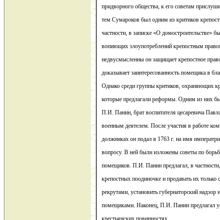
придворного общества, к его советам прислушив
тем Сумароков был одним из критиков крепостн
частности, в записке «О домостроительстве» бы
вопиющих злоупотреблений крепостным правом
недвусмысленны он защищает крепостное право
доказывает заинтересованность помещика в бла
Однако среди группы критиков, охраняющих кр
которые предлагали реформы. Одним из них б
П.И. Панин, брат воспитателя цесаревича Пав
военным деятелем. После участия в работе ком
должниках он подал в 1763 г. на имя императр
вопросу. В ней были изложены советы по борь
помещиков. П.И. Панин предлагал, в частности
крепостных поодиночке и продавать их только 
рекрутами, установить губернаторский надзор 
помещиками. Наконец, П.И. Панин предлагал у
крестьянских повинностях.