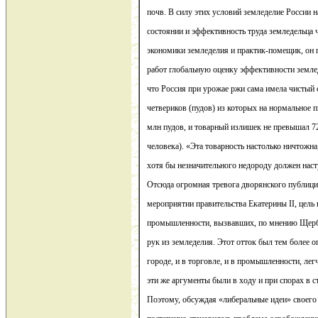
почв. В силу этих условий земледелие России 
состоянии и эффективность труда земледельца 
экономики земледелия и практик-помещик, он 
работ глобальную оценку эффективности земле
что Россия при урожае ржи сама имела чистый 
четвериков (пудов) из которых на нормальное 
млн пудов, и товарный излишек не превышал 72 
человека). «Эта товарность настолько ничтожна
хотя бы незначительного недороду должен наст
Отсюда огромная тревога дворянского публици
мероприятии правительства Екатерины II, цель 
промышленности, вызвавших, по мнению Щерба
рук из земледелия. Этот отток был тем более оп
городе, и в торговле, и в промышленности, легч
эти же аргументы были в ходу и при спорах в 
Поэтому, обсуждая «либеральные идеи» своего 