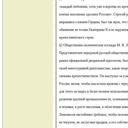
«каждый любовник, хотя уже и коротко их вре
взятые миллионы одолжил Россию». Строгий ра
выражаясь словами Герцена, был так ярок, чт
обвинение не только Екатерины II н ее окружен
крепостнического строя.
§2 Общественно-политические взгляды М. В. 
Представителем передовой русской обществен
рамки официальной дворянской идеологии, бы
своей многогранной деятельностью, какие тво
скованы крепостничеством. Он выступал за уск
России, желая, чтобы она встала вровень с пе
для этого он видел в более полном использова
развитии крупной промышленности, основанно
и техники, в росте населения, в облегчении по
Ломоносов настойчиво требовал, чтобы положе
не титулом, не заслугами предков, а его собс