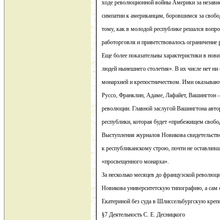
ходе революционной войны Америки за незави
симпатии к американцам, боровшимся за свобо
тому, как в молодой республике решался вопро
работорговля и приветствовалось ограничение 
Еще более показательны характеристики в нов
людей нынешнего столетия». В их числе нет ни 
монархией и крепостничеством. Ими оказывают
Руссо, Франклин, Адаме, Лафайет, Вашингтон
революции. Главной заслугой Вашингтона авто
республики, которая будет «прибежищем свобо
Выступления журналов Новикова свидетельство
к республиканскому строю, почти не оставлявш
«просвещенного монарха».
За несколько месяцев до французской революци
Новикова университетскую типографию, а сам о
Екатериной без суда в Шлиссельбургскую крепо
§7 Деятельность С. Е. Десницкого