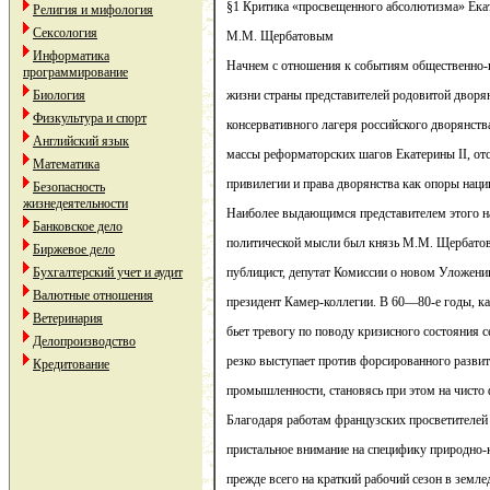
§1 Критика «просвещенного абсолютизма» Ека
Религия и мифология
Сексология
М.М. Щербатовым
Информатика
Начнем с отношения к событиям общественно-
программирование
Биология
жизни страны представителей родовитой дворян
Физкультура и спорт
консервативного лагеря российского дворянст
Английский язык
массы реформаторских шагов Екатерины II, о
Математика
привилегии и права дворянства как опоры нации
Безопасность
жизнедеятельности
Наиболее выдающимся представителем этого н
Банковское дело
политической мысли был князь М.М. Щербатов
Биржевое дело
Бухгалтерский учет и аудит
публицист, депутат Комиссии о новом Уложени
Валютные отношения
президент Камер-коллегии. В 60—80-е годы, ка
Ветеринария
бьет тревогу по поводу кризисного состояния с
Делопроизводство
резко выступает против форсированного развит
Кредитование
промышленности, становясь при этом на чисто
Благодаря работам французских просветителе
пристальное внимание на специфику природно-
прежде всего на краткий рабочий сезон в земл