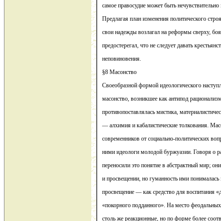
самое правосудие может быть нечувствительно 
Предлагая план изменения политического строя
свои надежды возлагал на реформы сверху, боя
предостерегал, что не следует давать крестьян
неповиновения.
§8 Масонство
Своеобразной формой идеологического наступ
масонство, возникшее как антипод рационализ
противопоставлялась мистика, материалистич
— алхимия и кабалистические толкования. Мас
современников от социально-политических вопр
ними идеологи молодой буржуазии. Говоря о р
переносили это понятие в абстрактный мир; он
и просвещении, но гуманность ими понималась
просвещение — как средство для воспитания «
«покорного подданного». На место феодальных
столь же реакционные, но по форме более соот