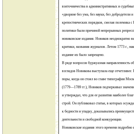
взяточничества в административных и судебных
«дворяне без ума, без науки, без добродетели и
крепостнических порядков, смелая полемика с 
политики были причиной непрерывных репресс
новиковские издания. Новиков неоднократно 
критики, названия журналов. Летом 1773 г., на
издание их было запрещено.
В ряде вопросов буржуазная направленность о
взглядов Новикова выступала еще отчетливее.
поры, когда он стоял во главе типографии Моск
(1779—1789 гг.), Новиков подчеркивал значен
и утверждал, что для ее развития наиболее бл
строй. Он публиковал статьи, в которых осужд
к бедности и упадку, доказывались преимущес
деятельности и свободной конкуренции.
Новиковские издания этого времени подробно 