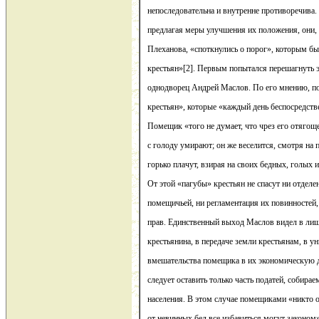
непоследовательна и внутренне противоречива.
предлагая меры улучшения их положения, они,
Плеханова, «споткнулись о порог», которым бы
крестьян»[2]. Первым попытался перешагнуть 
однодворец Андрей Маслов. По его мнению, 
крестьян», которые «каждый день беспосредстве
Помещик «того не думает, что чрез его отягощ
с голоду умирают; он же веселится, смотря на 
горько плачут, взирая на своих бедных, голых 
От этой «пагубы» крестьян не спасут ни отделе
помещичьей, ни регламентация их повинностей
прав. Единственный выход Маслов видел в лиш
крестьянина, в передаче земли крестьянам, в 
вмешательства помещика в их экономическую д
следует оставить только часть податей, собира
населения. В этом случае помещиками «никто об
от невинных бед все избавиться могут законом»