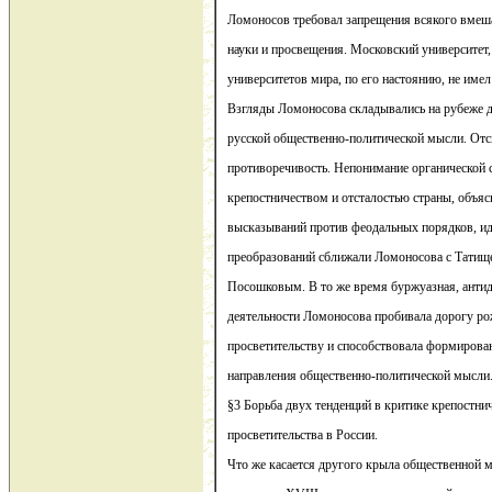
Ломоносов требовал запрещения всякого вмеша
науки и просвещения. Московский университет, 
университетов мира, по его настоянию, не имел
Взгляды Ломоносова складывались на рубеже д
русской общественно-политической мысли. Отс
противоречивость. Непонимание органической
крепостничеством и отсталостью страны, объя
высказываний против феодальных порядков, иде
преобразований сближали Ломоносова с Тати
Посошковым. В то же время буржуазная, антид
деятельности Ломоносова пробивала дорогу р
просветительству и способствовала формирова
направления общественно-политической мысли
§3 Борьба двух тенденций в критике крепостни
просветительства в России.
Что же касается другого крыла общественной 