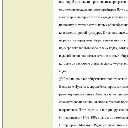
нем порой возникали и развивались прогрессив
окружении московских розенкрейцеров 80-х го
своего времени просветительская деятельность
широкому читателю сотни новых общеобразова
классиков мировой культуры. И тем не менее м
на развитии передовой общественной мысли в Р
примере того же Новикова: в 80-х годах, когда 
изданий почти полностью исчезли острые обще
которые он так смело ставил в своих журналах в
годов.
§9 Революционные общественно-политические 
Восстание Пугачева, европейская просветитель
революционной войны в Америке и революцио
способствовали возникновению в русском прос
направления. Этот перелом в истории русской 
Н. Радищевым (1749-1802 гг.), с его знаменит
Петербурга в Москву». Радищев писал, что кре