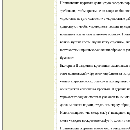
Новиковские журналы дали целую галерею пор
требовали, чтобы крестьяне «и взора их боялис
«крестьяне не суть человеки» а «крепостные ра
существуют, чтобы «претерпевая всякие нужды,
помещика исправным платежом оброка». Треть
всякий пустяк «всем людям кожу спустить», ч
жестокостями при выколачивании оброков и ум
бумажке».
Екатерина II запретила крестьянам жаловаться 
этим новиковский «Трутень» опубликовал потр
«копии с крестьянских отписок и помещичьего 
общерусская челобитная крестьян. В деревне н
угрожает голодная смерть и уже осенью «многи
должны внести подати, отдать помещику оброк
Неплательщиков «на сходе сек[ут] нещадно», 
снова «каждое воскресенье сек[ут]», хотя и знаю
Новиковские журналы много места отводили о