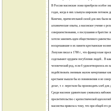
В России масонские ложи приобрели особое зна
годах, когда в них хлынула широким потоком д
Конечно, притягательной силой для них были н
алхимические опыты, а масонское учение о ре
совершенствовании, о послушании и братстве л
хотели заменить идеи общественного равенства
воскрешавшие в их памяти крестьянские волнен
Лопухин писал в 1780 г., что французские прос
соделывают орудием погубления людей... В как
человеческий род, если б удовлетворилось их п
подействовать змеиным жалом начертанные книг
крестьяне вышли бы из повиновения и не сов
дела», т. е. перестали бы производить хлеб для 
Среди масонов удивительно уживались набожно
просветительство с крепостнической идеологие
масонства привела к тому, что при общей его 