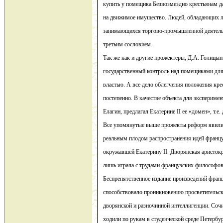
купить у помещика Безвозмездно крестьянам д
на движимое имущество. Людей, обладающих
занимающихся торгово-промышленной деятель
третьим сословием.
Так же как и другие прожектеры, Д.А. Голицын
государственный контроль над помещиками для
властью. А все дело облегчения положения кре
постепенно. В качестве объекта для эксперимен
Елагин, предлагал Екатерине II ее «домен», т.е
Все упомянутые выше прожекты реформ явили
реальным плодом распространения идей францу
окружавшей Екатерину II. Дворянская аристо
лишь играла с трудами французских философов
Беспрепятственное издание произведений фра
способствовало проникновению просветительск
дворянской и разночинной интеллигенции. Соч
ходили по рукам в студенческой среде Петербу