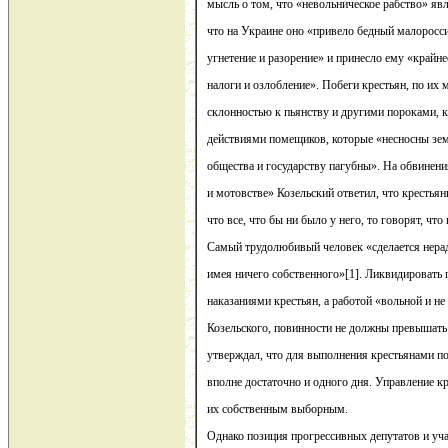
мысль о том, что «невольническое рабство» явл
что на Украине оно «привело бедный малоросси
угнетение и разорение» и принесло ему «крайн
налоги и озлобление». Побеги крестьян, по их
склонностью к пьянству и другими пороками, к
действиями помещиков, которые «несносны зе
общества и государству пагубны». На обвинения
и мотовстве» Козельский ответил, что крестьяни
что все, что бы ни было у него, то говорят, что
Самый трудолюбивый человек «сделается нера
имея ничего собственного»[1]. Ликвидировать
наказаниями крестьян, а работой «вольной и н
Козельского, повинности не должны превышать
утверждал, что для выполнения крестьянами п
вполне достаточно и одного дня. Управление к
их собственным выборным.
Однако позиция прогрессивных депутатов и уч