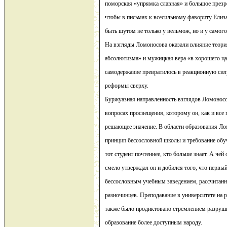
поморская «упрямка славная» и большое през
чтобы в письмах к всесильному фавориту Елиза
быть шутом не только у вельмож, но и у самого
На взгляды Ломоносова оказали влияние теор
абсолютизма» и мужицкая вера «в хорошего ца
самодержавие превратилось в реакционную силу
реформы сверху.
Буржуазная направленность взглядов Ломоносо
вопросах просвещения, которому он, как и все 
решающее значение. В области образования Л
принцип бессословной школы и требование обуч
тот студент почтеннее, кто больше знает. А че
смело утверждал он и добился того, что первый
бессословным учебным заведением, рассчитанн
разночинцев. Преподавание в университете на 
также было продиктовано стремлением разруши
образование более доступным народу.