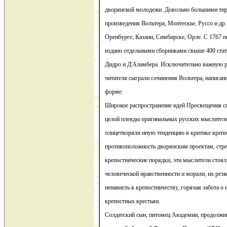
дворянской молодежи. Довольно большими ти
произведения Вольтера, Монтескье, Руссо и др
Оренбурге, Казани, Симбирске, Орле. С 1767 по
издано отдельными сборниками свыше 400 ста
Дидро и Д'Аламбера. Исключительно важную р
читателя сыграли сочинения Вольтера, написан
форме.
Широкое распространение идей Просвещения 
целой плеяды оригинальных русских мыслителе
олицетворяли иную тенденцию в критике крепо
противоположность дворянским проектам, стр
крепостнические порядки, эти мыслители стоял
человеческой нравственности и морали, их резк
ненависть к крепостничеству, горячая забота о
крепостных крестьян.
Солдатский сын, питомец Академии, продолжи