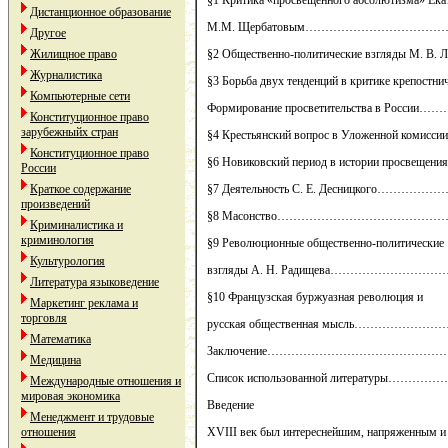
§1 Критика «просвещенного абсолютизма» Ека
Дистанционное образование
М.М. Щербатовым…………………………………
Другое
Жилищное право
§2 Общественно-политические взгляды М. В. 
Журналистика
§3 Борьба двух тенденций в критике крепостнич
Компьютерные сети
Формирование просветительства в Росси
Конституционное право
зарубежныйх стран
§4 Крестьянский вопрос в Уложенной коми
Конституционное право
§6 Новиковский период в истории просвещ
России
Краткое содержание
§7 Деятельность С. Е. Десницкого………
произведений
§8 Масонство……………………………………
Криминалистика и
криминология
§9 Революционные общественно-политические
Культурология
взгляды А. Н. Радищева………………………
Литература языковедение
§10 Французская буржуазная революция и
Маркетинг реклама и
торговля
русская общественная мысль………………
Математика
Заключение………………………………………
Медицина
Список использованной литературы…………
Международные отношения и
мировая экономика
Введение
Менеджмент и трудовые
отношения
XVIII век был интереснейшим, напряженным и