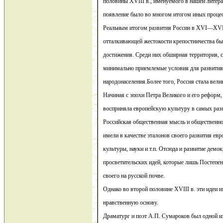
половины XVIII в., именуемого в нашей литера
появление было во многом итогом иных процес
Реальным итогом развития России в XVI—XVII
отталкивающей жестокости крепостничества бы
достижения. Среди них обширная территория, 
минимально приемлемые условия для развития
народонаселения.Более того, Россия стала вели
Начиная с эпохи Петра Великого и его реформ,
восприняла европейскую культуру в самых раз
Российская общественная мысль и общественно
имели в качестве эталонов своего развития ев
культуры, науки и т.п. Отсюда и развитие демо
просветительских идей, которые лишь Постепе
своего на русской почве.
Однако во второй половине XVIII в. эти идеи 
нравственную основу.
Драматург и поэт А.П. Сумароков был одной и