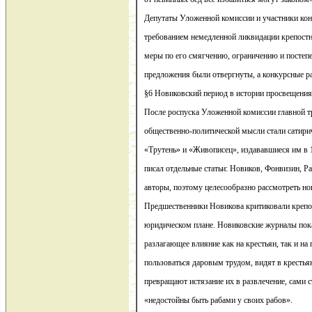
Депутаты Уложенной комиссии и участники кон
требованием немедленной ликвидации крепостн
меры по его смягчению, ограничению и постеп
предложения были отвергнуты, а конкурсные ра
§6 Новиковский период в истории просвещения
После роспуска Уложенной комиссии главной т
общественно-политической мысли стали сатири
«Трутень» и «Живописец», издававшиеся им в 
писал отдельные статьи: Новиков, Фонвизин, Р
авторы, поэтому целесообразно рассмотреть н
Предшественники Новикова критиковали крепо
юридическом плане. Новиковские журналы пока
разлагающее влияние как на крестьян, так и н
пользоваться даровым трудом, видят в крестья
превращают истязание их в развлечение, сами 
«недостойны быть рабами у своих рабов».