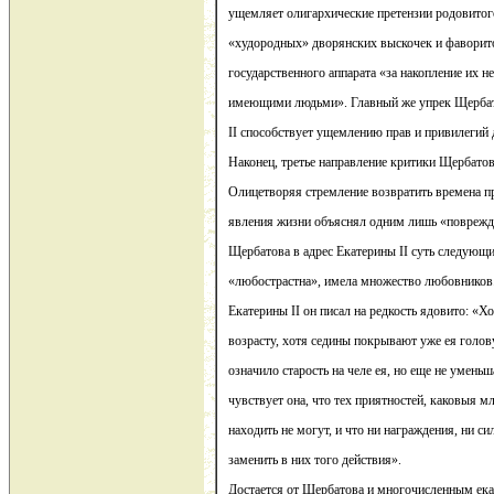
ущемляет олигархические претензии родовитог
«худородных» дворянских выскочек и фаворито
государственного аппарата «за накопление их 
имеющими людьми». Главный же упрек Щербато
II способствует ущемлению прав и привилегий 
Наконец, третье направление критики Щербато
Олицетворяя стремление возвратить времена п
явления жизни объяснял одним лишь «поврежд
Щербатова в адрес Екатерины II суть следующи
«любострастна», имела множество любовников.
Екатерины II он писал на редкость ядовито: «Хо
возрасту, хотя седины покрывают уже ея голо
означило старость на челе ея, но еще не умень
чувствует она, что тех приятностей, каковыя м
находить не могут, и что ни награждения, ни си
заменить в них того действия».
Достается от Щербатова и многочисленным ек