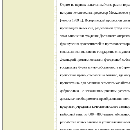
Одним из первых пытался выйти за рамки идеа
истории человечества профессор Московского у
(умер в 1789 г.). Исторический процесс он свя
производительных сил, разделением труда и из
этом отношении суждения Десницкого опережа
французских просветителей; в противовес теор
связывал возникновение государства с имущес
Десницкий противопоставлял феодальной собс
государству буржуазную собственность и бурж
крепостное право, ссылался на Англию, где от
препятствия» для развития сельского хозяйства
добровольно... с несказанным рвением, успехо
доказывал необходимость преобразования поли
предлагал учредить в качестве высшего законод
выборный сенат из 600—800 членов, обязанност
разработке новых законов и установлении налог