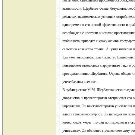
постепенно становилась проблема освобождения
зависимости, Щербатов считал безусловно нео
реальных экономических условиях острой нехва
одновременно его низкой эффективности и кра
освобождение крестьян он считал преступление
публициста, приведет к краху основы государ
сельского хозяйства страны. А центр империи п
Как уже говорилось, правительство Екатерины I
пониманием относилось к аргументам такого ро
проводило линию Щербатова. Однако общая ли
учете баланса всех сил.
В публицистике М.М. Щербатова четко выделя
дворянства, и протест против отстранения его 
управления. Он выступает против ущемления 
власти генерал-прокурору. Он негодует по пов
наместников, «чрез что они почти деспоты в св
учинились». Он обвиняет в деспотизме саму го