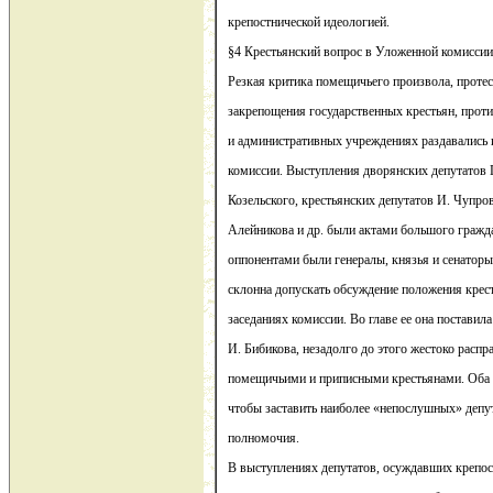
крепостнической идеологией.
§4 Крестьянский вопрос в Уложенной комиссии
Резкая критика помещичьего произвола, протес
закрепощения государственных крестьян, проти
и административных учреждениях раздавались 
комиссии. Выступления дворянских депутатов Г
Козельского, крестьянских депутатов И. Чупров
Алейникова и др. были актами большого гражд
оппонентами были генералы, князья и сенатор
склонна допускать обсуждение положения крест
заседаниях комиссии. Во главе ее она поставил
И. Бибикова, незадолго до этого жестоко рас
помещичьими и приписными крестьянами. Оба о
чтобы заставить наиболее «непослушных» депут
полномочия.
В выступлениях депутатов, осуждавших крепос