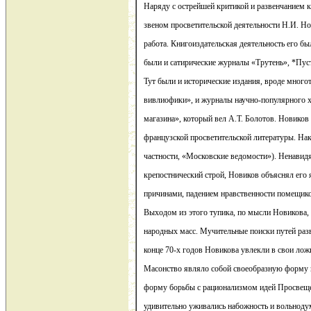
Наряду с острейшей критикой и развенчанием 
звеном просветительской деятельности Н.И. Но
работа. Книгоиздательская деятельность его бы
были и сатирические журналы «Трутень», *Пу
Тут были и исторические издания, вроде мног
вивлиофики», и журналы научно-популярного х
магазина», который вел А.Т. Болотов. Новиков
французской просветительской литературы. Нако
частности, «Московские ведомости»). Ненавид
крепостнический строй, Новиков объяснял его
причинами, падением нравственности помещико
Выходом из этого тупика, по мысли Новикова,
народных масс. Мучительные поиски путей разв
конце 70-х годов Новикова увлекли в свои лож
Масонство являло собой своеобразную форму 
форму борьбы с рационализмом идей Просвещен
удивительно уживались набожность и вольнодум