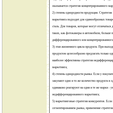
оказывается стратегия концентрированного мар
2) степень однородности продукции. Стратеги
маркетинга подходит для единообразных товаро
сталь. Для товаров, которые могут отличаться 
таких, как фотокамеры и автомобили, больше п
дифференцированного или концентрированного
3) этап жизненного цикла продукта. При выхо
продуктом целесообразно предлагать только од
наиболее эффективны стратегии недифференци
маркетинга;
4) степень однородности рынка. Если у покупа
закупают одно и то же количество продукта в о
одинаково реагируют на одни и те же марки - у
недифференцированного маркетинга;
5) маркетинговые стратегии конкурентов. Есл
сегментированием рынка, применение стратег