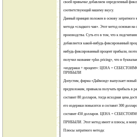
своей привычке добавляем определенный фикси
соответствующий нашему вкусу.
Данный принцип положен в основу затратного 
метода «сладкого чая». Этот метод основан на 
производства. Суть его в том, что к подсчита
добавляется какой-нибудь фиксированный проц
нибудь фиксированный процент прибыли, поэто
получил название «plus pricing», что в букваль
«издержки + процент»: ЦЕНА = СЕБЕС
ПРИБЫЛИ
Допустим, фирма «Даймонд» выпускает новый 
предположим, привыкла получать прибыль в ра
составят 80 долларов, тогда исходная цена дост
его издержки повысятся и составят 300 долларо
составит 450 долларов. ЦЕНА = СЕБЕС
ПРИБЫЛИ. Этот метод имеет и плюсы, и мину
Плюсы затратного метода: