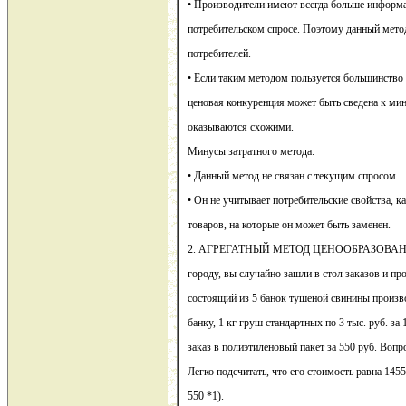
• Производители имеют всегда больше информа
потребительском спросе. Поэтому данный мето
потребителей.
• Если таким методом пользуется большинство 
ценовая конкуренция может быть сведена к мин
оказываются схожими.
Минусы затратного метода:
• Данный метод не связан с текущим спросом.
• Он не учитывает потребительские свойства, ка
товаров, на которые он может быть заменен.
2. АГРЕГАТНЫЙ МЕТОД ЦЕНООБРАЗОВАНИЯ
городу, вы случайно зашли в стол заказов и пр
состоящий из 5 банок тушеной свинины произв
банку, 1 кг груш стандартных по 3 тыс. руб. за
заказ в полиэтиленовый пакет за 550 руб. Вопро
Легко подсчитать, что его стоимость равна 1455
550 *1).