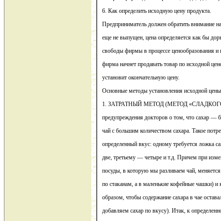
6. Как определить исходную цену продукта.
Предприниматель должен обратить внимание на 
еще не выпущен, цена определяется как бы дор
свободы фирмы в процессе ценообразования и 
фирма начнет продавать товар по исходной цене
установит окончательную цену.
Основные методы установления исходной цены
1. ЗАТРАТНЫЙ МЕТОД (МЕТОД «СЛАДКОГО ЧА
предупреждения докторов о том, что сахар — б
чай с большим количеством сахара. Такое потр
определенный вкус: одному требуется ложка са
две, третьему — четыре и т.д. Причем при изме
посуды, в которую мы разливаем чай, меняется
по стаканам, а в маленькие кофейные чашки) и 
образом, чтобы содержание сахара в чае остава
добавляем сахар по вкусу). Итак, к определен