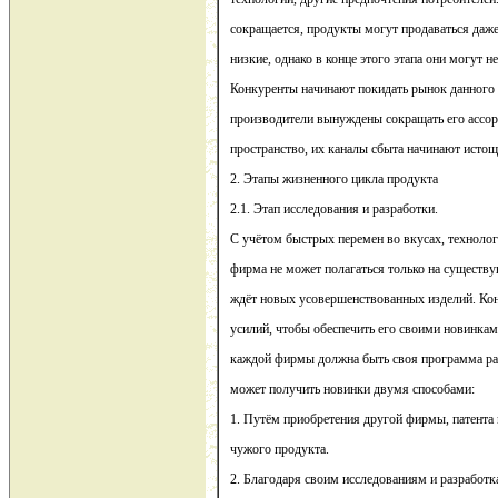
сокращается, продукты могут продаваться даже
низкие, однако в конце этого этапа они могут н
Конкуренты начинают покидать рынок данного
производители вынуждены сокращать его ассор
пространство, их каналы сбыта начинают истощ
2. Этапы жизненного цикла продукта
2.1. Этап исследования и разработки.
С учётом быстрых перемен во вкусах, технолог
фирма не может полагаться только на существ
ждёт новых усовершенствованных изделий. К
усилий, чтобы обеспечить его своими новинками
каждой фирмы должна быть своя программа ра
может получить новинки двумя способами:
1. Путём приобретения другой фирмы, патента 
чужого продукта.
2. Благодаря своим исследованиям и разработк