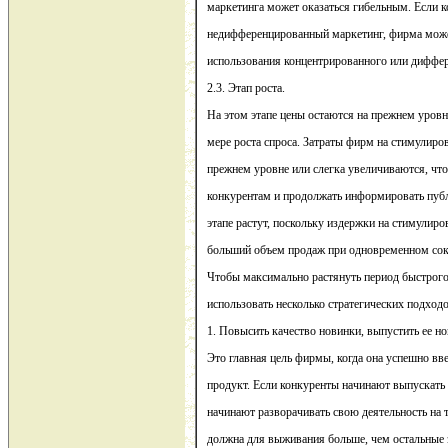
маркетинга может оказаться гибельным. Если 
недифференцированный маркетинг, фирма може
использования концентрированного или диффер
2.3. Этап роста.
На этом этапе цены остаются на прежнем уровн
мере роста спроса. Затраты фирм на стимулиро
прежнем уровне или слегка увеличиваются, чт
конкурентам и продолжать информировать публ
этапе растут, поскольку издержки на стимулиро
больший объем продаж при одновременном сок
Чтобы максимально растянуть период быстрого
использовать несколько стратегических подходо
1. Повысить качество новинки, выпустить ее н
Это главная цель фирмы, когда она успешно вв
продукт. Если конкуренты начинают выпускать
начинают разворачивать свою деятельность на
должна для выживания больше, чем остальные 