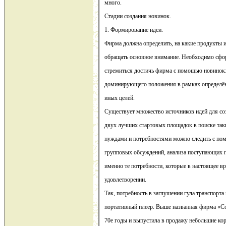
много.
Стадии создания новинок.
1. Формирование идеи.
Фирма должна определить, на какие продукты и
обращать основное внимание. Необходимо сфо
стремиться достичь фирма с помощью новинок:
доминирующего положения в рамках определён
иных целей.
Существует множество источников идей для со
двух лучших стартовых площадок в поиске таки
нуждами и потребностями можно следить с по
групповых обсуждений, анализа поступающих п
именно те потребности, которые в настоящее в
удовлетворении.
Так, потребность в заглушении гула транспорта
портативный плеер. Выше названная фирма «Со
70е годы и выпустила в продажу небольшие ко