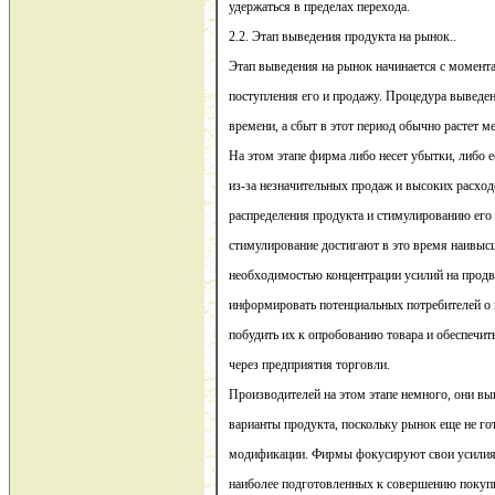
удержаться в пределах перехода.
2.2. Этап выведения продукта на рынок..
Этап выведения на рынок начинается с момента
поступления его и продажу. Процедура выведен
времени, а сбыт в этот период обычно растет м
На этом этапе фирма либо несет убытки, либо 
из-за незначительных продаж и высоких расход
распределения продукта и стимулированию его 
стимулирование достигают в это время наивысш
необходимостью концентрации усилий на прод
информировать потенциальных потребителей о 
побудить их к опробованию товара и обеспечит
через предприятия торговли.
Производителей на этом этапе немного, они в
варианты продукта, поскольку рынок еще не го
модификации. Фирмы фокусируют свои усилия 
наиболее подготовленных к совершению покупк