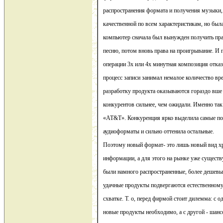
распространения формата и получения музыки, 
качественной по всем характеристикам, но бы
компьютер сначала был вынужден получить пра
песню, потом вновь права на проигрывание. И 
операции 3х или 4х минутная композиция отказ
процесс записи занимал немалое количество вр
разработку продукта оказываются гораздо вше
конкурентов сильнее, чем ожидали. Именно так
«AT&T». Конкуренция ярко выделила самые по
аудиоформаты и сильно оттенила остальные.
Поэтому новый формат- это лишь новый вид х
информации, а для этого на рынке уже существ
были намного распространенные, более дешевые
удачные продукты подвергаются естественному
схватке. Т. о, перед фирмой стоит дилемма: с 
новые продукты необходимо, а с другой - шанс