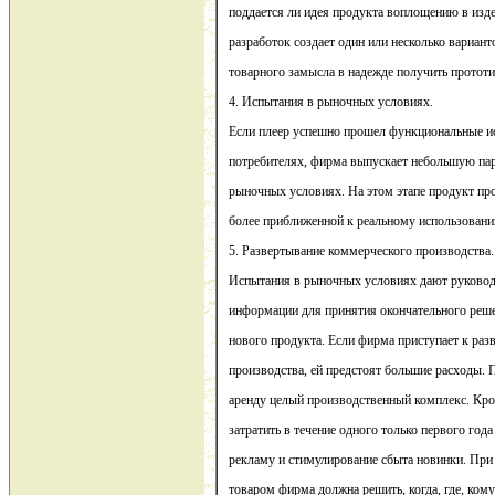
поддается ли идея продукта воплощению в изде
разработок создает один или несколько вариан
товарного замысла в надежде получить прототи
4. Испытания в рыночных условиях.
Если плеер успешно прошел функциональные ис
потребителях, фирма выпускает небольшую пар
рыночных условиях. На этом этапе продукт про
более приближенной к реальному использовани
5. Развертывание коммерческого производства.
Испытания в рыночных условиях дают руковод
информации для принятия окончательного реше
нового продукта. Если фирма приступает к ра
производства, ей предстоят большие расходы. П
аренду целый производственный комплекс. Кро
затратить в течение одного только первого год
рекламу и стимулирование сбыта новинки. При
товаром фирма должна решить, когда, где, кому