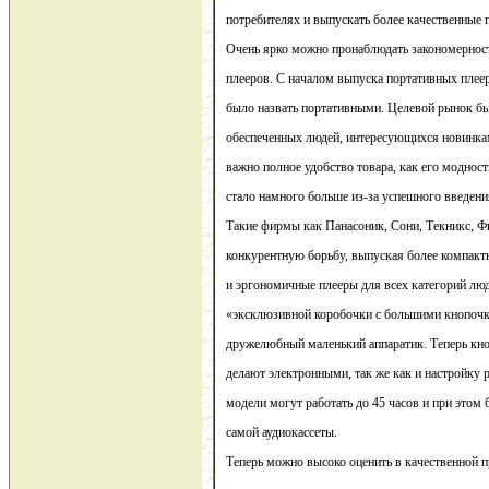
потребителях и выпускать более качественные 
Очень ярко можно пронаблюдать закономерност
плееров. С началом выпуска портативных плее
было назвать портативными. Целевой рынок бы
обеспеченных людей, интересующихся новинка
важно полное удобство товара, как его моднос
стало намного больше из-за успешного введения
Такие фирмы как Панасоник, Сони, Текникс, Фи
конкурентную борьбу, выпуская более компакт
и эргономичные плееры для всех категорий люд
«эксклюзивной коробочки с большими кнопочк
дружелюбный маленький аппаратик. Теперь кно
делают электронными, так же как и настройку р
модели могут работать до 45 часов и при этом
самой аудиокассеты.
Теперь можно высоко оценить в качественной п