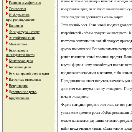
много и объём реализации невелик и нередко ра
Религия и мифология
Сексология
предприятие вряд ли получит значительную су
Информатика
этапе внедрения достигается «пик» затрат.
программирование
Этап третий- рост. Если новый продукт удовле
Биология
Физкультура и спорт
потребителей - объём продаж начинает расти. 
Английский язык
повторно покупающим новый продукт, присоед
Математика
других покупателей. Реклама помогла распростр
Безопасность
жизнедеятельности
рынке появился новый хороший продукт. Поя
Банковское дело
внутри фирмы, чему способствует появление т
Биржевое дело
продолжают оставаться высокими, либо повыша
Бухгалтерский учет и аудит
Валютные отношения
Предприятие начинает получать значительную п
Ветеринария
достигает максимума к концу этапа роста. Пол
Делопроизводство
начало этапа роста.
Кредитование
Фирме выгодно продлить этот этап, т.е. все уси
увеличение времени роста объёма реализации. 
можно попытаться улучшить качество продукта,
найти неохваченные каналы сбыта нового проду