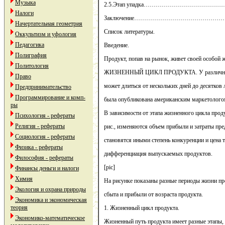
Музыка
2.5.Этап упадка……………………………
Налоги
Заключение…………………………………
Начертательная геометрия
Список литературы.
Оккультизм и уфология
Педагогика
Введение.
Полиграфия
Продукт, попав на рынок, живет своей особой 
Политология
ЖИЗНЕННЫЙ ЦИКЛ ПРОДУКТА. У различных 
Право
может длиться от нескольких дней до десятко
Предпринимательство
Программирование и комп-
была опубликована американским маркетологом
ры
В зависимости от этапа жизненного цикла проду
Психология - рефераты
Религия - рефераты
рис., изменяются объем прибыли и затраты пре
Социология - рефераты
становятся иными степень конкуренции и цена т
Физика - рефераты
дифференциация выпускаемых продуктов.
Философия - рефераты
[pic]
Финансы деньги и налоги
Химия
На рисунке показаны разные периоды жизни пр
Экология и охрана природы
сбыта и прибыли от возраста продукта.
Экономика и экономическая
теория
1. Жизненный цикл продукта.
Экономико-математическое
Жизненный путь продукта имеет разные этапы,