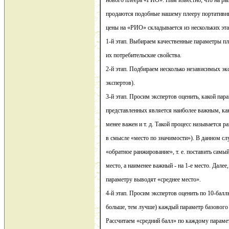
нового плеера «РИО». Нам известно, что на р
продаются подобные нашему плееру портативны
цены на «РИО» складывается из нескольких эта
1-й этап. Выбираем качественные параметры п
их потребительские свойства.
2-й этап. Подбираем несколько независимых эк
экспертов).
3-й этап. Просим экспертов оценить, какой пар
представленных является наиболее важным, ка
менее важен и т. д. Такой процесс называется 
в смысле «место по значимости»). В данном сл
«обратное ранжирование», т. е. поставить самы
место, а наименее важный - на 1-е место. Далее
параметру выводят «среднее место».
4-й этап. Просим экспертов оценить по 10-бал
больше, тем лучше) каждый параметр базовог
Рассчитаем «средний балл» по каждому парамет