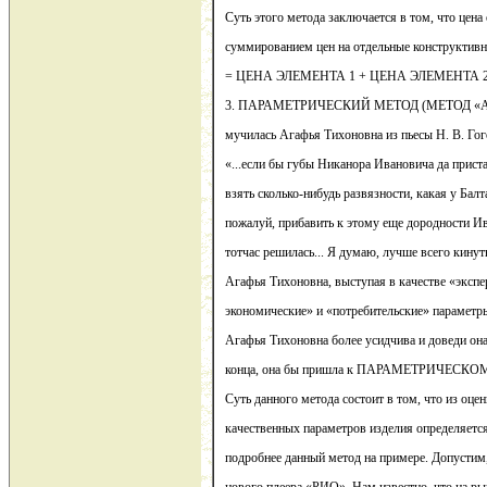
Суть этого метода заключается в том, что цена
суммированием цен на отдельные конструкти
= ЦЕНА ЭЛЕМЕНТА 1 + ЦЕНА ЭЛЕМЕНТА 2 
3. ПАРАМЕТРИЧЕСКИЙ МЕТОД (МЕТОД «А
мучилась Агафья Тихоновна из пьесы Н. В. Го
«...если бы губы Никанора Ивановича да приста
взять сколько-нибудь развязности, какая у Балт
пожалуй, прибавить к этому еще дородности И
тотчас решилась... Я думаю, лучше всего кинут
Агафья Тихоновна, выступая в качестве «экспер
экономические» и «потребительские» параметр
Агафья Тихоновна более усидчива и доведи она
конца, она бы пришла к ПАРАМЕТРИЧЕ
Суть данного метода состоит в том, что из оце
качественных параметров изделия определяетс
подробнее данный метод на примере. Допустим