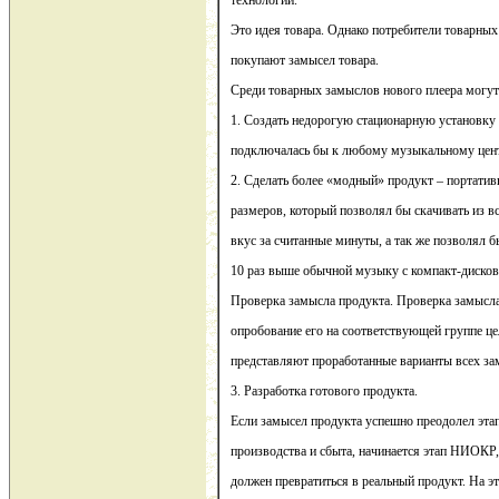
технологий.
Это идея товара. Однако потребители товарных
покупают замысел товара.
Среди товарных замыслов нового плеера могу
1. Создать недорогую стационарную установку
подключалась бы к любому музыкальному цент
2. Сделать более «модный» продукт – портатив
размеров, который позволял бы скачивать из 
вкус за считанные минуты, а так же позволял б
10 раз выше обычной музыку с компакт-дисков
Проверка замысла продукта. Проверка замысл
опробование его на соответствующей группе ц
представляют проработанные варианты всех за
3. Разработка готового продукта.
Если замысел продукта успешно преодолел эта
производства и сбыта, начинается этап НИОКР,
должен превратиться в реальный продукт. На это