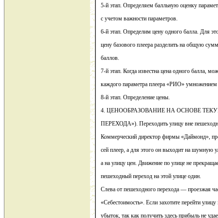
5-й этап. Определяем балльную оценку парам
с учетом важности параметров.
6-й этап. Определим цену одного балла. Для э
цену базового плеера разделить на общую сум
баллов.
7-й этап. Когда известна цена одного балла, мо
каждого параметра плеера «РИО» умножением по
8-й этап. Определение цены.
4. ЦЕНООБРАЗОВАНИЕ НА ОСНОВЕ ТЕК
ПЕРЕХОДА»). Переходить улицу вне пешеходно
Коммерческий директор фирмы «Даймонд», про
сей плеер, а для этого он выходит на шумную у
а на улицу цен. Движение по улице не прекращае
пешеходный переход на этой улице один.
Слева от пешеходного перехода — проезжая ча
«Себестоимость». Если захотите перейти улицу 
убыток, так как получить здесь прибыль не уда