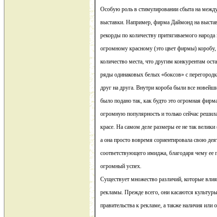
Особую роль в стимулировании сбыта на межд
выставки. Например, фирма Даймонд на выстав
рекорды по количеству притягиваемого народа к
огромному красному (это цвет фирмы) коробу,
количество места, что другим конкурентам ост
ряды одинаковых белых «боксов» с перегород
друг на друга. Внутри короба были все новейши
было подано так, как будто это огромная фирм
огромную популярность и только сейчас решила
красе. На самом деле размеры ее не так велики
а она просто вовремя сориентировала свою деят
соответствующего имиджа, благодаря чему ее 
огромный успех.
Существует множество различий, которые вли
рекламы. Прежде всего, они касаются культуры
правительства к рекламе, а также наличия или 