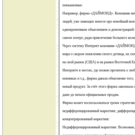
повышенные.
Например, фирма «ДАЙМОНД». Компания начал
людей, уже знающих многое про новейший ком
одновременным объяснением и демонстрацией 
самом плеере, ради привлечения большего коли
Через систему Интернет компания «ДАЙМОНД
мира о скором появлении своего детища, их с
на свой рынок (США) и на рынки Восточной Ев
Интернете в местах, где можно прочитать о л
новинках и т.д., фирма давала объяснение того,
новый продукт. За счёт этого фирма завоевала
даже до начала официальных продаж.
Фирма может воспользоваться тремя стратегия
недифференцированный маркетинг, дифференц
концентрированный маркетинг.
Недифференцированный маркетинг. Возможно,