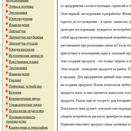
моделирование
от предприятия соответствующих стратегий и 
Этика и эстетика
Эргономика
Этап первый- исследование и разработка. Жизн
Юриспруденция
задолго до его рождения – в идеях, замыслах, 
Языковедение
проводят исследования: нуждается ли потребит
Литература
Литература зарубежная
собой представляет потенциальный потребитель
Литература русская
рассчитывать при реализации замысла? Если от
Юридпсихология
приступают к воплощению идеи в эскизный про
Историческая личность
этап создания продукта - это только затраты 
Иностранные языки
Эргономика
Этап второй – выведение продукта на рынок. П
Языковедение
в продажу. Для предприятия данный этап означ
Реклама
на создание продукта. Новая технология требу
Цифровые устройства
История
продукта мало, и они стремятся выпускать тол
Компьютерные науки
продукта. Рынок ещё не «созрел» для восприя
Управленческие науки
Покупатель пока думает: покупать или подожда
Психология педагогика
убедить потребителя рискнуть приобрести новы
Промышленность
производство
Первыми покупают продукт самые активные пот
Краеведение и этнография