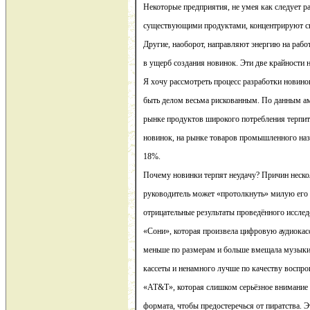
Некоторые предприятия, не умея как следует ра
существующими продуктами, концентрируют св
Другие, наоборот, направляют энергию на раб
в ущерб создания новинок. Эти две крайности 
Я хочу рассмотреть процесс разработки новин
быть делом весьма рискованным. По данным ам
рынке продуктов широкого потребления терпит
новинок, на рынке товаров промышленного назн
18%.
Почему новинки терпят неудачу? Причин неск
руководитель может «протолкнуть» милую его 
отрицательные результаты проведённого иссле
«Сони», которая произвела цифровую аудиокасс
меньше по размерам и больше вмещала музыки
кассеты и ненамного лучше по качеству воспр
«АТ&Т», которая слишком серьёзное внимание 
формата, чтобы предостеречься от пиратства. 