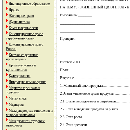
Дистанционное образование
НА ТЕМУ: « ЖИЗНЕННЫЙ ЦИКЛ ПРОДУК
Другое
Выполнила: ________
Жилищное право
Журналистика
____________________
Компьютерные сети
____________________
Конституционное право
зарубежныйх стран
Проверил:__________
Конституционное право
____________________
России
____________________
Краткое содержание
произведений
Витебск 2003
Криминалистика и
криминология
План:
Культурология
Введение……………………………………
Литература языковедение
1. Жизненный цикл продукта………
Маркетинг реклама и
торговля
2.Этапы жизненного цикла продукт
Математика
2.1. Этапы исследования и разработ
Медицина
2.2. Этап выведения продукта на рын
Международные отношения и
мировая экономика
2.3. Этап роста……………………………
Менеджмент и трудовые
2.4. Этап зрелости………………………
отношения