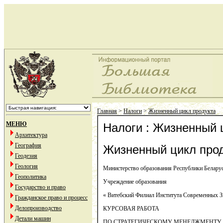
Главная
>
Налоги
>
Жизненный цикл продукта
МЕНЮ
Налоги : Жизненный 
Архитектура
География
Жизненный цикл про
Геодезия
Геология
Министерство образования Республики Белару
Геополитика
Учреждение образования
Государство и право
« Витебский Филиал Института Современных З
Гражданское право и процесс
Делопроизводство
КУРСОВАЯ РАБОТА
Детали машин
ПО СТРАТЕГИЧЕСКОМУ МЕНЕДЖМЕНТУ