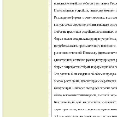
привлекательный для себя сегмент рынка. Ра
Производитель устройств, читающих компакт-ди
Руководство фирмы изучает несколько возможн
выпуск сверх скоростного считывающего устро
любое из трех типов устройств: портативных, 
Фирма может создать конструкцию устройства 
потребительского, промышленного и военного. 
рыночных сочетаний. Поскольку фирма хочет с
единственном сегменте, руководству придется 
Фирме потребуется собрать информацию обо вс
Это должны быть сведения об объемах продаж
темпах роста сбыта, прогнозируемых размерах
конкуренции. Наиболее выгодный сегмент дол
сбыта, высокими темпами роста, высокой норм
Как правило, ни один из сегментов не отвечает
характеристикам, так что придется идти на ко
3. Переориентация части рекламы с распростр