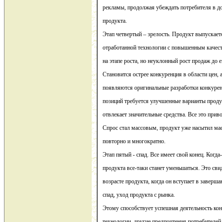
рекламы, продолжая убеждать потребителя в д
продукта.
Этап четвертый – зрелость. Продукт выпускае
отработанной технологии с повышенным качест
на этапе роста, но неуклонный рост продаж до 
Становится острее конкуренция в области цен,
появляются оригинальные разработки конкуре
позиций требуется улучшенные варианты проду
отвлекает значительные средства. Все это при
Спрос стал массовым, продукт уже насытил ма
повторно и многократно.
Этап пятый - спад. Все имеет свой конец. Когд
продукта все-таки станет уменьшаться. Это сви
возрасте продукта, когда он вступает в завер
спад, уход продукта с рынка.
Этому способствует успешная деятельность кон
технологии, другие предпочтения потребителей