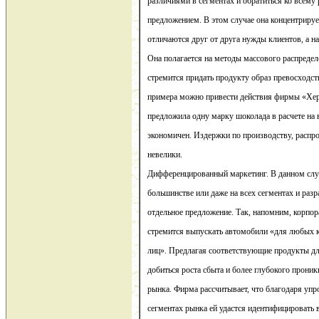
различиями в сегментах и обратиться ко всему 
предложением. В этом случае она концентрируе
отличаются друг от друга нужды клиентов, а на
Она полагается на методы массового распреде
стремится придать продукту образ превосходств
примера можно привести действия фирмы «Херш
предложила одну марку шоколада в расчете на 
экономичен. Издержки по производству, распр
невелики.
Дифференцированный маркетинг. В данном слу
большинстве или даже на всех сегментах и разр
отдельное предложение. Так, напомним, корпо
стремится выпускать автомобили «для любых 
лиц». Предлагая соответствующие продукты для
добиться роста сбыта и более глубокого прони
рынка. Фирма рассчитывает, что благодаря упр
сегментах рынка ей удастся идентифицировать 