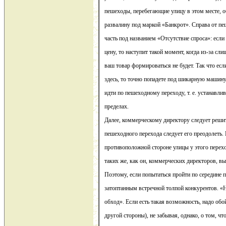
пешеходы, перебегающие улицу в этом месте, 
развалину под маркой «Банкрот». Справа от п
часть под названием «Отсутствие спроса»: если
цену, то наступит такой момент, когда из-за сл
ваш товар формироваться не будет. Так что есл
здесь, то точно попадете под шикарную машин
идти по пешеходному переходу, т. е. устанавли
пределах.
Далее, коммерческому директору следует решит
пешеходного перехода следует его преодолеть. 
противоположной стороне улицы у этого перехо
таких же, как он, коммерческих директоров, в
Поэтому, если попытаться пройти по середине п
затоптанным встречной толпой конкурентов. «Н
обход». Если есть такая возможность, надо обо
другой стороны), не забывая, однако, о том, чт