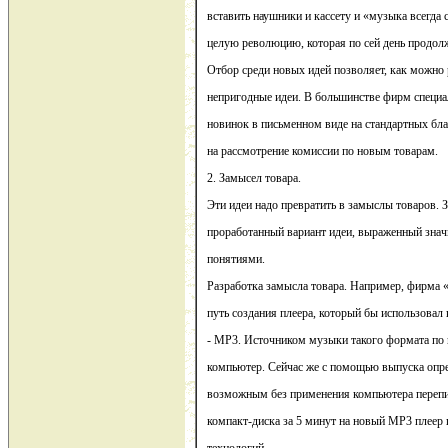
вставить наушники и кассету и «музыка всегда 
целую революцию, которая по сей день продол
Отбор среди новых идей позволяет, как можно 
непригодные идеи. В большинстве фирм специ
новинок в письменном виде на стандартных бла
на рассмотрение комиссии по новым товарам.
2. Замысел товара.
Эти идеи надо превратить в замыслы товаров. 
проработанный вариант идеи, выраженный зна
понятиями.
Разработка замысла товара. Например, фирм
путь создания плеера, который бы использова
- МР3. Источником музыки такого формата по 
компьютер. Сейчас же с помощью выпуска опре
возможным без применения компьютера перепи
компакт-диска за 5 минут на новый МР3 плее