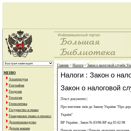
Главная
>
Налоги
>
Закон о налоговой службе У
МЕНЮ
Налоги : Закон о нал
Архитектура
География
Закон о налоговой с
Геодезия
Геология
|Текст документа |
Геополитика
Про внесення змін до Закону України "Про дер
Государство и право
Україні"
Гражданское право и процесс
Делопроизводство
ВР України , Закон № 83/98-ВР від 05.02.98
Детали машин
Перелік посилань | Перелік зворотніх посилань