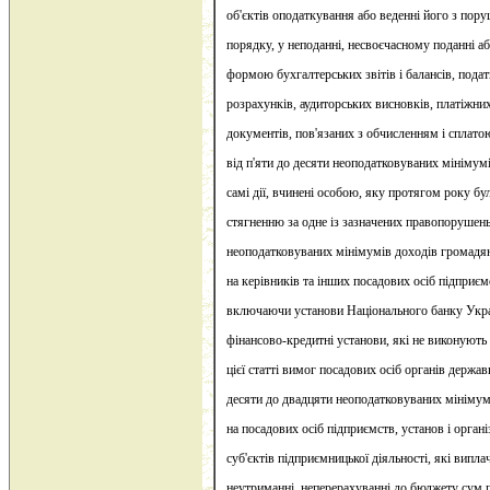
об'єктів оподаткування або веденні його з по
порядку, у неподанні, несвоєчасному поданні а
формою бухгалтерських звітів і балансів, подат
розрахунків, аудиторських висновків, платіжни
документів, пов'язаних з обчисленням і сплатою
від п'яти до десяти неоподатковуваних мінімумі
самі дії, вчинені особою, яку протягом року б
стягненню за одне із зазначених правопорушень,
неоподатковуваних мінімумів доходів громадя
на керівників та інших посадових осіб підприємс
включаючи установи Національного банку Украї
фінансово-кредитні установи, які не виконують
цієї статті вимог посадових осіб органів держав
десяти до двадцяти неоподатковуваних мінімум
на посадових осіб підприємств, установ і органі
суб'єктів підприємницької діяльності, які випл
неутриманні, неперерахуванні до бюджету сум 