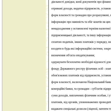
діяльності довідки, копії документів про фінанс
отримані доходи, видатки підприємств, установ 
форм власності та громадян про розрахункові, 
інформацію про наявність та обіг коштів на цих
ненадходження у встановлені терміни валютної 
підприємницької діяльності, та іншу інформацію
сплатою податків, інших платежів у порядку, 
входити в будь-які інформаційні системи, зокр
визначення об'єкта оподаткування;
одержувати безоплатно необхідні відомості д
фонду Державного реєстру фізичних осіб - плат
обов'язкових платежів від підприємств, установ
форм власності, включаючи Національний банк 
комерційні банки, та громадян - суб'єктів підпр
суми доходів, виплачених фізичним особам, і у
платежів, від органів, уповноважених проводит
видавати спеціальні дозволи (ліцензії, патенти 