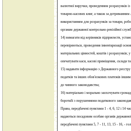
валютної виручки, проведенням розрахунків і
товарно-касових книг, а також за дотриманням лі
використанням для розрахунків за товари, робо
органам державної контрольно-ревізійної служб
14) вимагати від керівників підприємств, устано
перевіряються, проведення інвентаризації осно
матеріальних цінностей, коштів і розрахунків; 
опечатувати каси, касові приміщення, склади та
15) надавати інформацію з Державного реєстру 
податків та інших обов'язкових платежів інши
до чинного законодавства;
16) матеріально і морально заохочувати громад
боротьбі з порушеннями податкового законодав
Права, передбачені пунктами 1 - 4, 6, 12 і 14 час
надаються посадовим особам органів державної 
передбачені пунктами 5, 7 - 11, 13, 15 - 16, - 