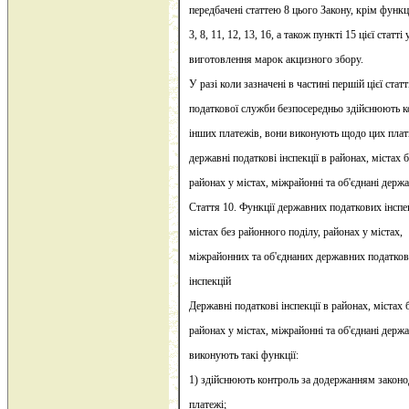
передбачені статтею 8 цього Закону, крім функц
3, 8, 11, 12, 13, 16, а також пункті 15 цієї статт
виготовлення марок акцизного збору.
У разі коли зазначені в частині першій цієї стат
податкової служби безпосередньо здійснюють к
інших платежів, вони виконують щодо цих платн
державні податкові інспекції в районах, містах 
районах у містах, міжрайонні та об'єднані держав
Стаття 10. Функції державних податкових інспе
містах без районного поділу, районах у містах,
міжрайонних та об'єднаних державних податко
інспекцій
Державні податкові інспекції в районах, містах 
районах у містах, міжрайонні та об'єднані держа
виконують такі функції:
1) здійснюють контроль за додержанням законод
платежі;