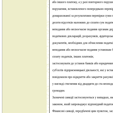
або іншого платежу, а у разі повторного поруш
порушення, встановленого попередньою перевір
донарахованої за результатами перевірки суми 
десяти відсотків належних до сплати сум податк
неподання або несвоєчасне подання органам де
податкових декларацій, розрахунків, аудиторсь
документів, необхідних для обчислення податків
неподання або несвоєчасне подання установам 
сплату податків, інших платежів;
застосовувати до установ банків або юридичних 
суб'єктів підприємницької діяльності, які у вст
повідомили про відкриття або закриття рахунків
у вигляді стягнення від двадцяти до ста неопо
громадян.
Зазначені санкції застосовуються у випадках, 
законом, який запроваджує відповідний податок
Фінансові санкції, передбачені цим пунктом, з