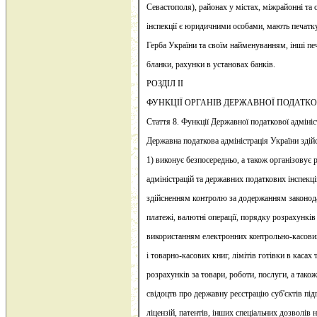
Севастополя), районах у містах, міжрайонні та 
інспекції є юридичними особами, мають печат
Герба України та своїм найменуванням, інші печ
бланки, рахунки в установах банків.
РОЗДІЛ II
ФУНКЦІЇ ОРГАНІВ ДЕРЖАВНОЇ ПОДАТК
Стаття 8. Функції Державної податкової адмініс
Державна податкова адміністрація України здійс
1) виконує безпосередньо, а також організовує
адміністрацій та державних податкових інспекцій
здійсненням контролю за додержанням законода
платежі, валютні операції, порядку розрахунків
використанням електронних контрольно-касових
і товарно-касових книг, лімітів готівки в касах 
розрахунків за товари, роботи, послуги, а тако
свідоцтв про державну реєстрацію суб'єктів під
ліцензій, патентів, інших спеціальних дозволів 