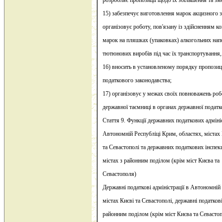
розробляє пропозиції щодо їх збільшення та з
15) забезпечує виготовлення марок акцизного зб
організовує роботу, пов'язану із здійсненням к
марок на пляшках (упаковках) алкогольних напо
тютюнових виробів під час їх транспортування, з
16) вносить в установленому порядку пропозиц
податкового законодавства;
17) організовує у межах своїх повноважень ро
державної таємниці в органах державної податк
Стаття 9. Функції державних податкових адміні
Автономній Республіці Крим, областях, містах
та Севастополі та державних податкових інспек
містах з районним поділом (крім міст Києва та
Севастополя)
Державні податкові адміністрації в Автономній
містах Києві та Севастополі, державні податкові 
районним поділом (крім міст Києва та Севасто