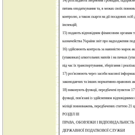
14) розглядають звернення громадян, підприємст
питань оподаткування та, в межах своїх повнов
контролю, а також скарги на дії посадових осі
інспекцій;
15) подають відповідним фінансовим органам 
казначейства України звіт про надходження под
16) здійснюють контроль за наявністю марок а
(упаковках) алкогольних напоїв і на пачках (у
під час їх транспортування, зберігання і реалізац
17) роз'яснюють через засоби масової інформац
законодавчих та інших нормативно-правових акт
18) виконують функції, передбачені пунктом 17 с
функції, пов'язані із здійсненням відповідними
міліції повноважень, передбачених статтею 21 ц
РОЗДІЛ III
ПРАВА, ОБОВ'ЯЗКИ І ВІДПОВІДАЛЬНІСТЬ
ДЕРЖАВНОЇ ПОДАТКОВОЇ СЛУЖБИ