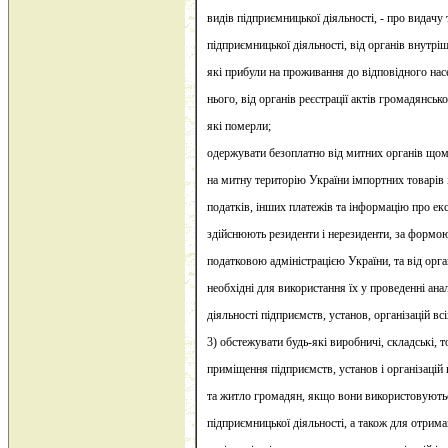
видів підприємницької діяльності, - про видачу
підприємницької діяльності, від органів внутрі
які прибули на проживання до відповідного нас
нього, від органів реєстрації актів громадянськ
які померли;
одержувати безоплатно від митних органів щомі
на митну територію України імпортних товарів
податків, інших платежів та інформацію про ек
здійснюють резиденти і нерезиденти, за форм
податковою адміністрацією України, та від орган
необхідні для використання їх у проведенні ана
діяльності підприємств, установ, організацій вс
3) обстежувати будь-які виробничі, складські, т
приміщення підприємств, установ і організацій
та житло громадян, якщо вони використовуютьс
підприємницької діяльності, а також для отрима