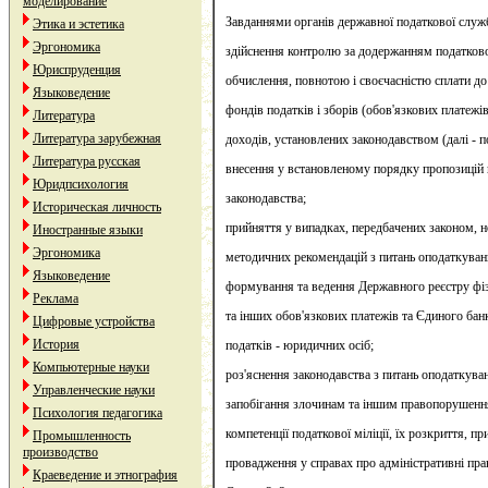
моделирование
Завданнями органів державної податкової служб
Этика и эстетика
Эргономика
здійснення контролю за додержанням податково
Юриспруденция
обчислення, повнотою і своєчасністю сплати д
Языковедение
фондів податків і зборів (обов'язкових платежі
Литература
Литература зарубежная
доходів, установлених законодавством (далі - по
Литература русская
внесення у встановленому порядку пропозицій
Юридпсихология
законодавства;
Историческая личность
прийняття у випадках, передбачених законом, н
Иностранные языки
Эргономика
методичних рекомендацій з питань оподаткуван
Языковедение
формування та ведення Державного реєстру фізи
Реклама
та інших обов'язкових платежів та Єдиного бан
Цифровые устройства
История
податків - юридичних осіб;
Компьютерные науки
роз'яснення законодавства з питань оподаткуван
Управленческие науки
запобігання злочинам та іншим правопорушенн
Психология педагогика
компетенції податкової міліції, їх розкриття, п
Промышленность
производство
провадження у справах про адміністративні пр
Краеведение и этнография