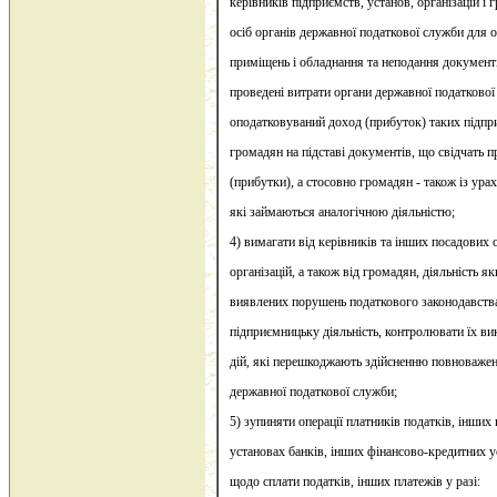
керівників підприємств, установ, організацій і
осіб органів державної податкової служби для 
приміщень і обладнання та неподання документі
проведені витрати органи державної податково
оподатковуваний доход (прибуток) таких підпри
громадян на підставі документів, що свідчать 
(прибутки), а стосовно громадян - також із ур
які займаються аналогічною діяльністю;
4) вимагати від керівників та інших посадових 
організацій, а також від громадян, діяльність я
виявлених порушень податкового законодавства
підприємницьку діяльність, контролювати їх ви
дій, які перешкоджають здійсненню повноваже
державної податкової служби;
5) зупиняти операції платників податків, інших
установах банків, інших фінансово-кредитних у
щодо сплати податків, інших платежів у разі: