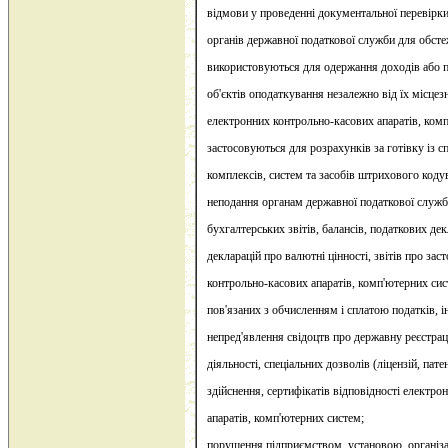
відмови у проведенні документальної перевірк
органів державної податкової служби для обст
використовуються для одержання доходів або п
об'єктів оподаткування незалежно від їх місце
електронних контрольно-касових апаратів, ком
застосовуються для розрахунків за готівку із 
комплексів, систем та засобів штрихового коду
неподання органам державної податкової служб
бухгалтерських звітів, балансів, податкових дек
декларацій про валютні цінності, звітів про за
контрольно-касових апаратів, комп'ютерних сис
пов'язаних з обчисленням і сплатою податків, і
непред'явлення свідоцтв про державну реєстрац
діяльності, спеціальних дозволів (ліцензій, патен
здійснення, сертифікатів відповідності електр
апаратів, комп'ютерних систем;
порушення підприємством, установою, організ