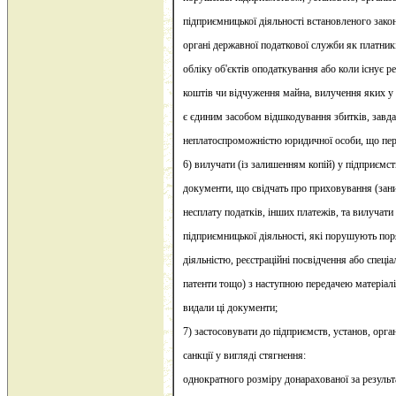
підприємницької діяльності встановленого зако
органі державної податкової служби як платникі
обліку об'єктів оподаткування або коли існує р
коштів чи відчуження майна, вилучення яких 
є єдиним засобом відшкодування збитків, завдан
неплатоспроможністю юридичної особи, що пер
6) вилучати (із залишенням копій) у підприємств
документи, що свідчать про приховування (зани
несплату податків, інших платежів, та вилучати 
підприємницької діяльності, які порушують по
діяльністю, реєстраційні посвідчення або спеціал
патенти тощо) з наступною передачею матеріал
видали ці документи;
7) застосовувати до підприємств, установ, орган
санкції у вигляді стягнення:
однократного розміру донарахованої за резуль