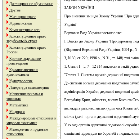
Дистанционное образование
ЗАКОН УКРАЇНИ
Другое
Про внесення змін до Закону України "Про дер
Жилищное право
Журналистика
Україні"
Компьютерные сети
Верховна Рада України постановляє:
Конституционное право
зарубежныйх стран
I. Внести до Закону України "Про державну под
Конституционное право
(Відомості Верховної Ради України, 1994 р., N 15,
России
3, N 30, ст. 229; 1996 р., N 31, ст. 148) такі змін
Краткое содержание
произведений
1. Статті 1 - 5, 7 - 12 і 14 викласти в такій редакц
Криминалистика и
криминология
"Стаття 1. Система органів державної податков
Культурология
До системи органів державної податкової служ
Литература языковедение
адміністрація України, державні податкові адмі
Маркетинг реклама и
торговля
Республіці Крим, областях, містах Києві та Сев
Математика
інспекції в районах, містах (крім міст Києва та
Медицина
містах (далі - органи державної податкової служ
Международные отношения и
мировая экономика
У складі органів державної податкової служби 
Менеджмент и трудовые
спеціальні підрозділи по боротьбі з податкови
отношения