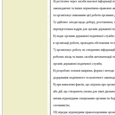
4) роз'яснює через засоби масової інформації 
законодавчих та інших нормативно-правових акт
та організовує виконання цієї роботи органами
5) здійснює заходи щодо добору, розстановки, 
перепідготовки кадрів для органів державної п
6) подає органам державної податкової служби
в організації роботи, проводить обстеження та пе
7) організовує роботу по створенню інформаці
робочих місць та інших засобів автоматизації та
органів державної податкової служби;
8) розробляє основні напрями, форми і методи
додержання податкового та валютного законода
9) при виявленні фактів, що свідчать про орган
або дій, що створюють умови для такої діяльнос
питань відповідним спеціальним органам по бор
злочинністю;
10) передає відповідним правоохоронним орган