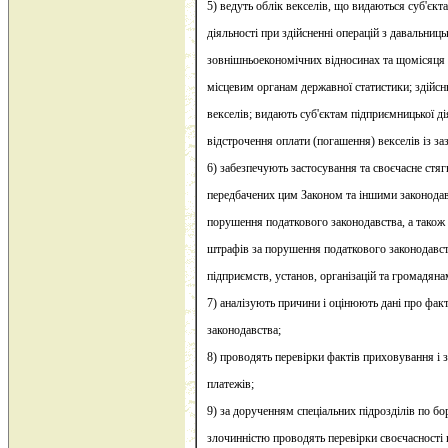
5) ведуть облік векселів, що видаються суб'єк
діяльності при здійсненні операцій з давальни
зовнішньоекономічних відносинах та щомісяця
місцевим органам державної статистики; здійс
векселів; видають суб'єктам підприємницької ді
відстрочення оплати (погашення) векселів із за
6) забезпечують застосування та своєчасне стя
передбачених цим Законом та іншими законода
порушення податкового законодавства, а також
штрафів за порушення податкового законодавс
підприємств, установ, організацій та громадяна
7) аналізують причини і оцінюють дані про фа
законодавства;
8) проводять перевірки фактів приховування і 
платежів;
9) за дорученням спеціальних підрозділів по бо
злочинністю проводять перевірки своєчасності 