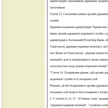
адміністрацій і начальникам державних податков
заступникам.
Стаття 12. Скасування рішень органів державно
служби
Державна податкова адміністрація України має
інших органів державної податкової служби, а 
адміністрації в Автономній Республіці Крим, об
Севастополі, державні податкові інспекції у мі
міст Києва та Севастополя) - рішення нижчест
інспекцій у разі їх невідповідності актам закон
застосовується щодо рішень податкової міліції"
"Стаття 14. Оскарження рішень і дій органів де
податкової служби та їх посадових осіб
Рішення, дії або бездіяльність органів державно
посадових осіб можуть бути оскаржені у встан
2. У статтях 6, 13, 15 - 18 Закону слова "держав
"державні податкові інспекції", "службова особ