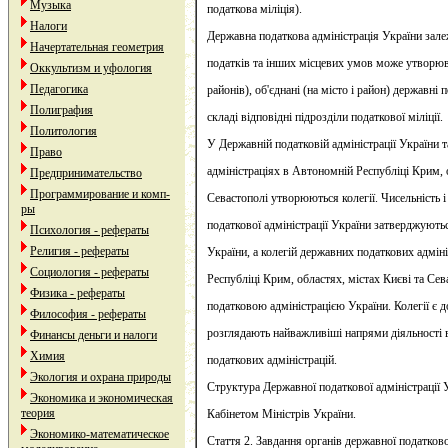
Музыка
податкова міліція).
Налоги
Державна податкова адміністрація України залеж
Начертательная геометрия
податків та інших місцевих умов може утворюва
Оккультизм и уфология
Педагогика
районів), об'єднані (на місто і район) державні п
Полиграфия
складі відповідні підрозділи податкової міліції.
Политология
У Державній податковій адміністрації України 
Право
адміністраціях в Автономній Республіці Крим, о
Предпринимательство
Программирование и комп-
Севастополі утворюються колегії. Чисельність і
ры
податкової адміністрації України затверджують
Психология - рефераты
Религия - рефераты
України, а колегій державних податкових адмін
Социология - рефераты
Республіці Крим, областях, містах Києві та Се
Физика - рефераты
податковою адміністрацією України. Колегії є 
Философия - рефераты
розглядають найважливіші напрями діяльності 
Финансы деньги и налоги
Химия
податкових адміністрацій.
Экология и охрана природы
Структура Державної податкової адміністрації 
Экономика и экономическая
теория
Кабінетом Міністрів України.
Экономико-математическое
Стаття 2. Завдання органів державної податков