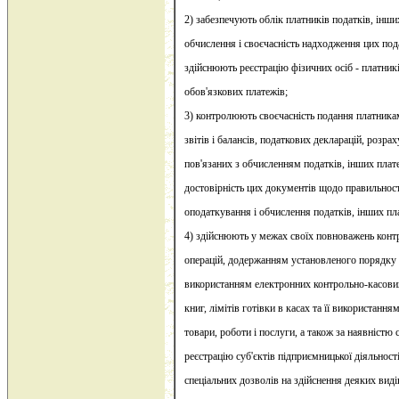
2) забезпечують облік платників податків, інши
обчислення і своєчасність надходження цих пода
здійснюють реєстрацію фізичних осіб - платникі
обов'язкових платежів;
3) контролюють своєчасність подання платника
звітів і балансів, податкових декларацій, розра
пов'язаних з обчисленням податків, інших плат
достовірність цих документів щодо правильност
оподаткування і обчислення податків, інших пл
4) здійснюють у межах своїх повноважень конт
операцій, додержанням установленого порядку 
використанням електронних контрольно-касових
книг, лімітів готівки в касах та її використання
товари, роботи і послуги, а також за наявністю
реєстрацію суб'єктів підприємницької діяльності,
спеціальних дозволів на здійснення деяких виді