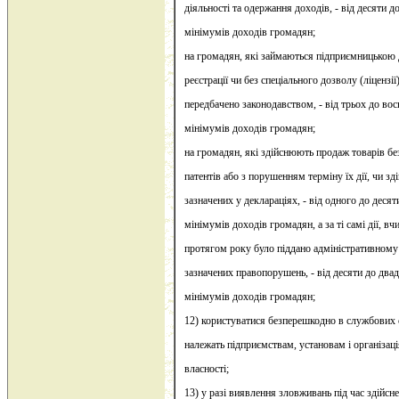
діяльності та одержання доходів, - від десяти 
мінімумів доходів громадян;
на громадян, які займаються підприємницькою 
реєстрації чи без спеціального дозволу (ліцензі
передбачено законодавством, - від трьох до во
мінімумів доходів громадян;
на громадян, які здійснюють продаж товарів б
патентів або з порушенням терміну їх дії, чи з
зазначених у деклараціях, - від одного до деся
мінімумів доходів громадян, а за ті самі дії, в
протягом року було піддано адміністративному 
зазначених правопорушень, - від десяти до два
мінімумів доходів громадян;
12) користуватися безперешкодно в службових с
належать підприємствам, установам і організац
власності;
13) у разі виявлення зловживань під час здійс