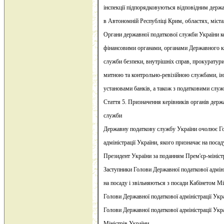
інспекції підпорядковуються відповідним держ
в Автономній Республіці Крим, областях, міста
Органи державної податкової служби України к
фінансовими органами, органами Державного к
служби безпеки, внутрішніх справ, прокуратур
митною та контрольно-ревізійною службами, 
установами банків, а також з податковими слу
Стаття 5. Призначення керівників органів держ
служби
Державну податкову службу України очолює Го
адміністрації України, якого призначає на посад
Президент України за поданням Прем'єр-мініст
Заступники Голови Державної податкової адмін
на посаду і звільняються з посади Кабінетом М
Голови Державної податкової адміністрації Укра
Голови Державної податкової адміністрації Укр
Міністрів України.