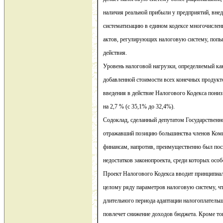
наличия реальной прибыли у предприятий, вне
систематизацию в едином кодексе многочисле
актов, регулирующих налоговую систему, попы
действия.
Уровень налоговой нагрузки, определяемый ка
добавленной стоимости всех конечных продуктов
введения в действие Налогового Кодекса пониз
на 2,7 % (с 35,1% до 32,4%).
Содоклад, сделанный депутатом Государственн
отражавший позицию большинства членов Комит
финансам, напротив, преимущественно был по
недостатков законопроекта, среди которых ос
Проект Налогового Кодекса вводит принципиа
целому ряду параметров налоговую систему, ч
длительного периода адаптации налогоплатель
повлечет снижение доходов бюджета. Кроме то