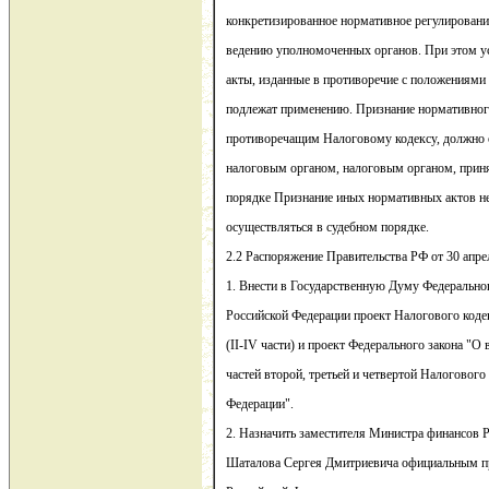
конкретизированное нормативное регулировани
ведению уполномоченных органов. При этом у
акты, изданные в противоречие с положениями 
подлежат применению. Признание нормативного
противоречащим Налоговому кодексу, должно
налоговым органом, налоговым органом, приня
порядке Признание иных нормативных актов н
осуществляться в судебном порядке.
2.2 Распоряжение Правительства РФ от 30 апрел
1. Внести в Государственную Думу Федерально
Российской Федерации проект Налогового коде
(II-IV части) и проект Федерального закона "О 
частей второй, третьей и четвертой Налогового
Федерации".
2. Назначить заместителя Министра финансов 
Шаталова Сергея Дмитриевича официальным пр