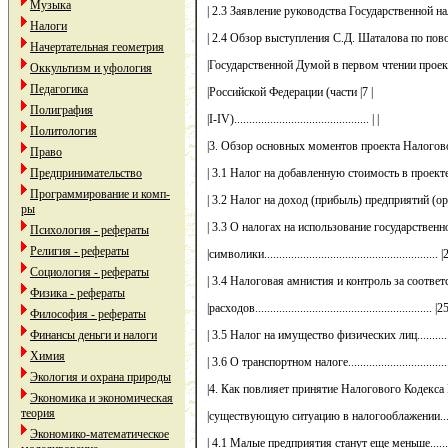
Музыка
| 2.3 Заявление руководства Государственной нал
Налоги
| 2.4 Обзор выступления С.Д. Шаталова по пово
Начертательная геометрия
|Государственной Думой в первом чтении проект
Оккультизм и уфология
Педагогика
|Российской Федерации (части |7 |
Полиграфия
|I-IV)............................................. | |
Политология
|3. Обзор основных моментов проекта Налогового 
Право
Предпринимательство
| 3.1 Налог на добавленную стоимость в проекте
Программирование и комп-
| 3.2 Налог на доход (прибыль) предприятий (органи
ры
| 3.3 О налогах на использование государственн
Психология - рефераты
Религия - рефераты
|символики.......................................................... |
Социология - рефераты
| 3.4 Налоговая амнистия и контроль за соответс
Физика - рефераты
|расходов........................................................... |25
Философия - рефераты
Финансы деньги и налоги
| 3.5 Налог на имущество физических лиц................
Химия
| 3.6 О транспортном налоге...................................
Экология и охрана природы
|4. Как повлияет принятие Налогового Кодекса 
Экономика и экономическая
теория
|существующую ситуацию в налогооблажении............
Экономико-математическое
| 4.1 Малые предприятия станут еще меньше.............