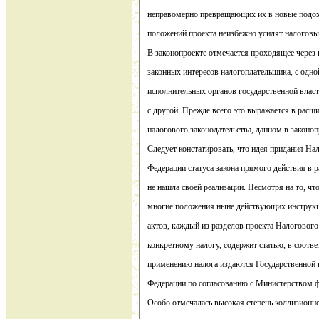
неправомерно превращающих их в новые подох
положений проекта неизбежно усилят налоговы
В законопроекте отмечается проходящее через в
законных интересов налогоплательщика, с одно
исполнительных органов государственной власт
с другой. Прежде всего это выражается в расш
налогового законодательства, данном в законоп
Следует констатировать, что идея придания Н
Федерации статуса закона прямого действия в 
не нашла своей реализации. Несмотря на то, чт
многие положения ныне действующих инструк
актов, каждый из разделов проекта Налоговог
конкретному налогу, содержит статью, в соотве
применению налога издаются Государственной 
Федерации по согласованию с Министерством ф
Особо отмечалась высокая степень коллизионно