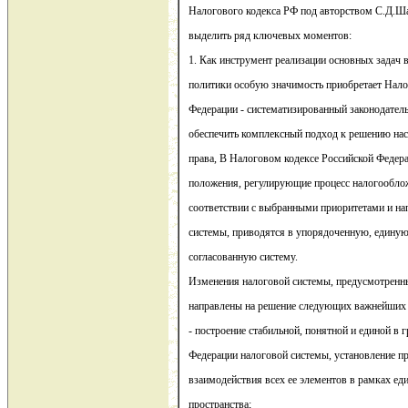
Налогового кодекса РФ под авторством С.Д.Ша
выделить ряд ключевых моментов:
1. Как инструмент реализации основных задач 
политики особую значимость приобретает Нало
Федерации - систематизированный законодател
обеспечить комплексный подход к решению на
права, В Налоговом кодексе Российской Феде
положения, регулирующие процесс налогообло
соответствии с выбранными приоритетами и на
системы, приводятся в упорядоченную, единую
согласованную систему.
Изменения налоговой системы, предусмотренн
направлены на решение следующих важнейших 
- построение стабильной, понятной и единой в 
Федерации налоговой системы, установление 
взаимодействия всех ее элементов в рамках ед
пространства;