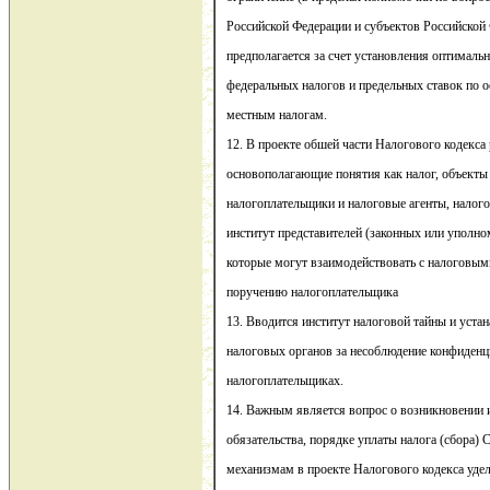
Российской Федерации и субъектов Российской
предполагается за счет установления оптималь
федеральных налогов и предельных ставок по 
местным налогам.
12. В проекте обшей части Налогового кодекса
основополагающие понятия как налог, объекты
налогоплательщики и налоговые агенты, налого
институт представителей (законных или уполн
которые могут взаимодействовать с налоговым
поручению налогоплательщика
13. Вводится институт налоговой тайны и устан
налоговых органов за несоблюдение конфиден
налогоплательщиках.
14. Важным является вопрос о возникновении 
обязательства, порядке уплаты налога (сбора
механизмам в проекте Налогового кодекса уде