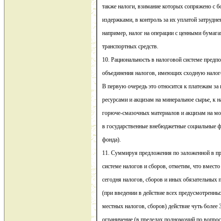
также налоги, взимание которых сопряжено с
издержками, в контроль за их уплатой затрудне
например, налог на операции с ценными бумага
транспортных средств.
10. Рациональность в налоговой системе предпо
объединения налогов, имеющих сходную налог
В первую очередь это относится к платежам з
ресурсами и акцизам на минеральное сырье, к 
горюче-смазочных материалов и акцизам на мо
в государственные внебюджетные социальные 
фонда).
11. Суммируя предложения по заложенной в пр
системе налогов и сборов, отметим, что вмест
сегодня налогов, сборов и иных обязательных 
(при введении в действие всех предусмотренны
местных налогов, сборов) действие чуть более 
ограничение (в пределах полномочий по вопро