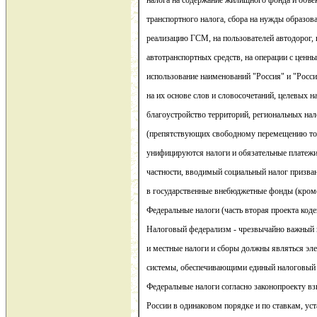
налога на содержание жилищного фонда и объе
транспортного налога, сбора на нужды образов
реализацию ГСМ, на пользователей автодорог, 
автотранспортных средств, на операции с ценн
использование наименований "Россия" и "Росс
на их основе слов и словосочетаний, целевых н
благоустройство территорий, региональных на
(препятствующих свободному перемещению това
унифицируются налоги и обязательные платежи
частности, вводимый социальный налог призва
в государственные внебюджетные фонды (кром
Федеральные налоги (часть вторая проекта коде
Налоговый федерализм - чрезвычайно важный 
и местные налоги и сборы должны являться эл
системы, обеспечивающими единый налоговый 
Федеральные налоги согласно законопроекту вз
России в одинаковом порядке и по ставкам, у