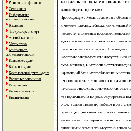
законодательство с целью его приведения в со
Религия и мифология
Сексология
жизни общества процессами.
Информатика
Происходящие в России изменения в области п
программирование
Биология
изменение правовых и бюджетных отношений м
Физкультура и спорт
процесс интегрирования российской экономики
Английский язык
адекватной налоговой политики и построения 
Математика
стабильной налоговой системы. Необходимост
Безопасность
жизнедеятельности
налогового законодательства диктуется и его 
Банковское дело
выражающимся, в частности в отсутствии едино
Биржевое дело
Бухгалтерский учет и аудит
нормативной базы налогообложения, многочис
Валютные отношения
и частом несоответствии законов и подзаконны
Ветеринария
налоговые отношения, а также законов, относя
Делопроизводство
но вторгающихся в вопросы регулирования на
Кредитование
существование правовых пробелов и отсутстви
гарантий для участников налоговых отношений
чрезмерно жесткие нормы ответственности за 
применяемые сегодня при отсутствии ясного за