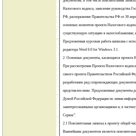
документам, в том числе пояснительная записк
Налогового кодекса, заявление руководства Г
РФ, распоряжение Правительства РФ от 30 апре
основных моментов проекта Налогового кодекс
существующую ситуацию в налогооблажении; а
Предложенная курсовая работа написана с испо
редактора Word 6.0 for Windows 3.1.
2. Основные документы, касающиеся проекта 
При рассмотрении Проекта Налогового кодекс
самого проекта Правительством Российской Ф
разработанно ряд сопровождающих документов
представлен ниже. Предложенные документы ра
Думой Российской Федерации по линии информ
заинтересованными организациями и, в частност
Сервис”.
2.1 Пояснительная записка к проекту общей ча
Важнейшим документом является пояснительная