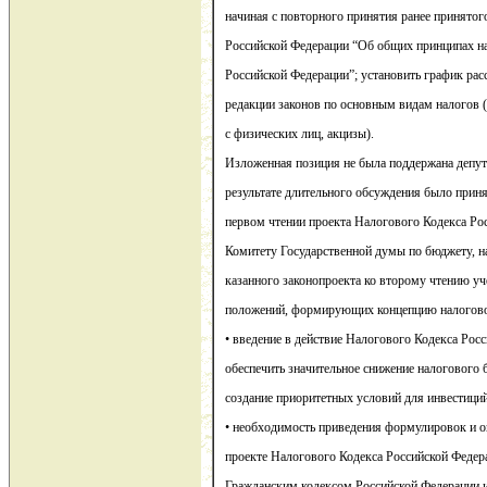
начиная с повторного принятия ранее принятог
Российской Федерации “Об общих принципах н
Российской Федерации”; установить график рас
редакции законов по основным видам налогов 
с физических лиц, акцизы).
Изложенная позиция не была поддержана депу
результате длительного обсуждения было приня
первом чтении проекта Налогового Кодекса Ро
Комитету Государственной думы по бюджету, н
казанного законопроекта ко второму чтению у
положений, формирующих концепцию налоговой
• введение в действие Налогового Кодекса Рос
обеспечить значительное снижение налогового 
создание приоритетных условий для инвестиций
• необходимость приведения формулировок и о
проекте Налогового Кодекса Российской Федера
Гражданским кодексом Российской Федерации 