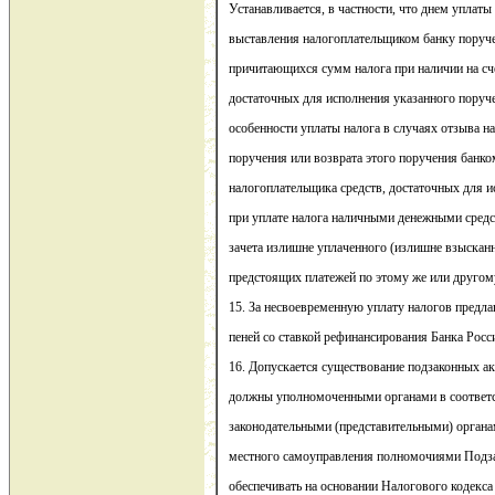
Устанавливается, в частности, что днем уплаты
выставления налогоплательщиком банку поруче
причитающихся сумм налога при наличии на сч
достаточных для исполнения указанного поруч
особенности уплаты налога в случаях отзыва н
поручения или возврата этого поручения банком
налогоплательщика средств, достаточных для и
при уплате налога наличными денежными средс
зачета излишне уплаченного (излишне взысканн
предстоящих платежей по этому же или другом
15. За несвоевременную уплату налогов предла
пеней со ставкой рефинансирования Банка Росс
16. Допускается существование подзаконных ак
должны уполномоченными органами в соответс
законодательными (представительными) органа
местного самоуправления полномочиями Подза
обеспечивать на основании Налогового кодекса