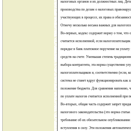
налоговых органов и их должностных лиц. Дет
производства по делам о налоговых правонаруш
участвующих в процессе, их права и обязанност
Отмечу несколько весьма важных для налогоп
Во-первых, кодекс содержит норму о том, что о
считается исполненной, если налогоплательщик
порядке в банк платежное поручение на уплату
средств на счете. Уменьшая степень традицион
выбора контрагента, эта норма существенно ул
налогоплательщиков и, соответственно (если, к
система не станет вдруг функционировать как 
положение бюджета. Для сравнения напомню, ч
по уплате налогов считается исполненной при п
Во-вторых, общая часть содержит запрет прида
налогового законодательства (это норма статьи
требование об их обязательном опубликовании н
вступления в силу. Эти положения автоматиче