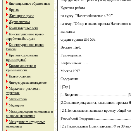
Кафедра Бухгалтерского учета, аудита и финан
Дистанционное образование
Курсовая работа
Другое
Жилищное право
по курсу: “Налогооблажение в РФ”
Журналистика
на тему: “Обзор и анализ проекта Налогового 
Компьютерные сети
выполнил
Конституционное право
зарубежныйх стран
студент группы ДИ-503:
Конституционное право
Веселов Глеб.
России
Краткое содержание
Руководитель:
произведений
Бесфамильная Е.Б.
Криминалистика и
криминология
Москва 1997
Культурология
Содержание.
Литература языковедение
| |Стр.|
Маркетинг реклама и
торговля
|1. Введение........................................................ |3
Математика
|2.Основные документы, касающиеся проекта Нал
Медицина
| 2.1Пояснительная записка к проекту общей час
Международные отношения и
мировая экономика
|Российской Федерации...........................................
Менеджмент и трудовые
отношения
| 2.2 Распоряжение Правительства РФ от 30 апреля