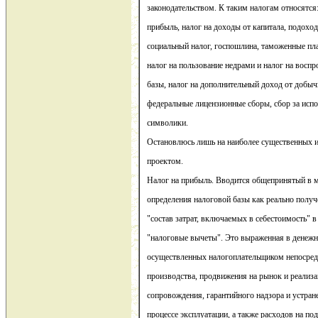
законодательством. К таким налогам относятся
прибыль, налог на доходы от капитала, подохо
социальный налог, госпошлина, таможенные пла
налог на пользование недрами и налог на восп
базы, налог на дополнительный доход от добыч
федеральные лицензионные сборы, сбор за испо
символики.
Остановлюсь лишь на наиболее существенных 
проектом.
Налог на прибыль. Вводится общепринятый в 
определения налоговой базы как реально полу
"состав затрат, включаемых в себестоимость" в
"налоговые вычеты". Это выраженная в денежн
осуществленных налогоплательщиком непосред
производства, продвижения на рынок и реализац
сопровождения, гарантийного надзора и устран
процессе эксплуатации, а также расходов на по