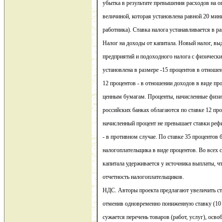
убытка в результате превышения расходов на о
величиной, которая установлена равной 20 ми
работника). Ставка налога устанавливается в р
Налог на доходы от капитала. Новый налог, вы
предприятий и подоходного налога с физически
установлена в размере -15 процентов в отноше
12 процентов - в отношении доходов в виде пр
ценным бумагам. Проценты, начисленные физич
российских банках облагаются по ставке 12 про
начисленный процент не превышает ставки реф
- в противном случае. По ставке 35 процентов 
налогоплательщика в виде процентов. Во всех 
капитала удерживается у источника выплаты, ч
отчетность налогоплательщиков.
НДС. Авторы проекта предлагают увеличить ста
отменив одновременно пониженную ставку (10
сужается перечень товаров (работ, услуг), ос