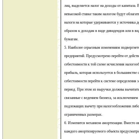
лиц, выделяется налог на доходы от капитала. 
невысокой ставке таким налогом будут облагат
налоги на которые удерживаются у источника д
образом к доходам в виде дивидендов или в в
бумагам.
5. Наиболее серьезным изменениям подвергнет
предприятий. Предусмотрено перейти от дейст
себестоимости к той схеме исчисления налогоо
прибыль, которая используется в большинстве ст
себестоимости перейти к системе определения 
период. При этом из выручки должны вычитать
связанные с ведением бизнеса, за исключением
подлежащих вычету при налогообложении либо
ограниченных размерах.
6. Изменится механизм амортизации. Вместо и
каждого амортизируемого объекта предусматри