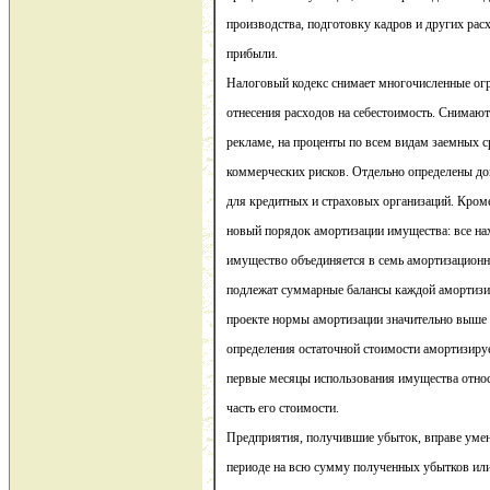
производства, подготовку кадров и других рас
прибыли.
Налоговый кодекс снимает многочисленные ог
отнесения расходов на себестоимость. Снимают
рекламе, на проценты по всем видам заемных ср
коммерческих рисков. Отдельно определены д
для кредитных и страховых организаций. Кром
новый порядок амортизации имущества: все на
имущество объединяется в семь амортизационн
подлежат суммарные балансы каждой амортизи
проекте нормы амортизации значительно выше
определения остаточной стоимости амортизиру
первые месяцы использования имущества относ
часть его стоимости.
Предприятия, получившие убыток, вправе уме
периоде на всю сумму полученных убытков или