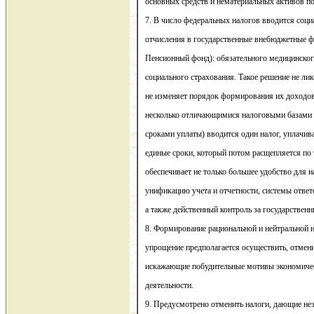
основных средств и нематериальных активов п
7. В число федеральных налогов вводится соц
отчисления в государственные внебюджетные ф
Пенсионный фонд): обязательного медицинского
социального страхования. Такое решение не ли
не изменяет порядок формирования их доходов.
несколько отличающимися налоговыми базами
сроками уплаты) вводится один налог, уплачи
единые сроки, который потом расщепляется по
обеспечивает не только большее удобство для н
унификацию учета и отчетности, системы ответ
а также действенный контроль за государствен
8. Формирование рациональной и нейтральной н
упрощение предполагается осуществить, отмен
искажающие побудительные мотивы экономичес
деятельности.
9. Предусмотрено отменить налоги, дающие нез