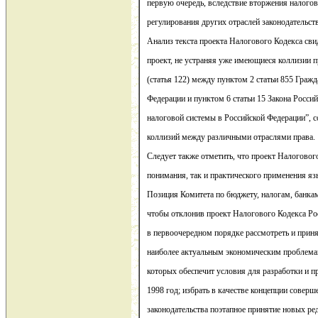
первую очередь, вследствие вторжения налогов
регулирования других отраслей законодательств
Анализ текста проекта Налогового Кодекса свид
проект, не устраняя уже имеющиеся коллизии п
(статья 122) между пунктом 2 статьи 855 Граж
Федерации и пунктом 6 статьи 15 Закона Росси
налоговой системы в Российской Федерации”, 
коллизий между различными отраслями права.
Следует также отметить, что проект Налоговог
понимания, так и практического применения яз
Позиция Комитета по бюджету, налогам, банкам
чтобы отклонив проект Налогового Кодекса Рос
в первоочередном порядке рассмотреть и приня
наиболее актуальным экономическим проблема
которых обеспечит условия для разработки и п
1998 год; избрать в качестве концепции совер
законодательства поэтапное принятие новых ре