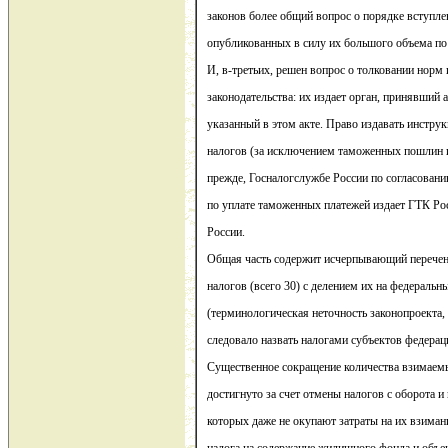
законов более общий вопрос о порядке вступле
опубликованных в силу их большого объема по
И, в-третьих, решен вопрос о толковании норм
законодательства: их издает орган, принявший а
указанный в этом акте. Право издавать инстру
налогов (за исключением таможенных пошлин и
прежде, Госналогслужбе России по согласова
по уплате таможенных платежей издает ГТК Р
России.
Общая часть содержит исчерпывающий перечен
налогов (всего 30) с делением их на федеральн
(терминологическая неточность законопроекта,
следовало назвать налогами субъектов федерац
Существенное сокращение количества взимаемы
достигнуто за счет отмены налогов с оборота и
которых даже не окупают затраты на их взиман