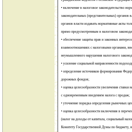
• включение в налоговое законодательство нор
законодательных (представительных) органов в
органов власти издавать нормативные акты толь
прямо предусмотренным в налоговом законодат
• обеспечение защиты прав и законных интерес
взаимоотношениях с налоговыми органами, вв
неумышленного нарушения налогового законод
• усиление социальной направленности подоход
• определение источников формирования Федер
дорожных фондов;
• оценка целесообразности увеличения ставки 
с одновременным введением налога с продаж;
• уточнение порядка определения рыночных це
• оценка целесообразности включения в перече
(налог на доходы от капитала, социальный налог
Комитету Государственной Думы по бюджету, н