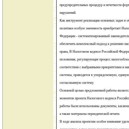
предупредительных процедур и нечеткости фор
нарушений.
Как инструмент реализации основных задач в о
политики особую значимость приобретает Нало
Федерации - систематизированный законодател
обеспечить комплексный подход к решению на
права, В Налоговом кодексе Российской Феде
положения, регулирующие процесс налогообло
соответствии с выбранными приоритетами и на
системы, приводятся в упорядоченную, единую
согласованную систему.
Основной целью предложенной работы являетс
моментов проекта Налогового кодекса Российс
работы были использованы документы, касающи
а также материалы периодической печати.
В ходе анализа проектам особое внимание уде