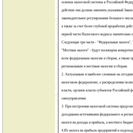
основах налоговой системы в Российской Федера
действие она должна заменить указанный Закон.
законодательное регулирование большого числ
а также за счет более глубокой проработки де
первой части Налогового кодекса значительно 
Следующие три части - "Федеральные налоги", 
"Местные налоги" - будут посвящена конкретн
всем федеральным налогам и сборам, а также 
региональным и местным налогам и сборам.
2. Актуальным и наиболее сложным на сегодня
налоговом федерализме, о распределении пол
власти, органов власти субъектов Российской 
самоуправления.
3. При построении налоговой системы предусм
доходными источниками федерального и реги
налоги на доходы и прибыль, а местного бюдже
4.Из налога на прибыль предприятий и подоход