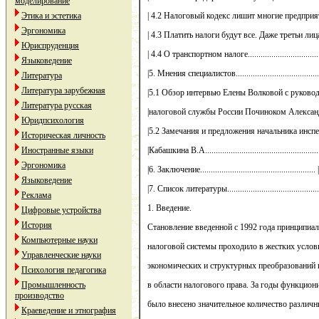
моделирование
Этика и эстетика
| 4.2 Налоговый кодекс лишит многие предприятия
Эргономика
| 4.3 Платить налоги будут все. Даже третьи лица......
Юриспруденция
| 4.4 О транспортном налоге...................................
Языковедение
|5. Мнения специалистов........................................
Литература
Литература зарубежная
|5.1 Обзор интервью Елены Волковой с руководи
Литература русская
|налоговой службы России Починоком Александром
Юридпсихология
|5.2 Замечания и предложения начальника инспек
Историческая личность
Иностранные языки
|Кабашкина В.А.....................................................
Эргономика
|6. Заключение...................................................... 
Языковедение
|7. Список литературы...........................................
Реклама
1. Введение.
Цифровые устройства
История
Становление введенной с 1992 года принципиал
Компьютерные науки
налоговой системы проходило в жестких услов
Управленческие науки
экономических и структурных преобразований 
Психология педагогика
Промышленность
в области налогового права. За годы функцио
производство
было внесено значительное количество различн
Краеведение и этнография