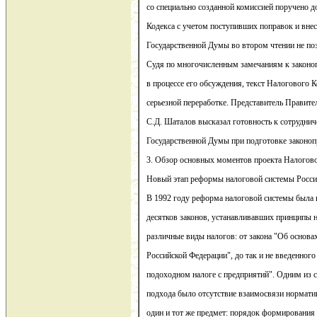
со специально созданной комиссией поручено д
Кодекса с учетом поступивших поправок и внес
Государственной Думы во втором чтении не поз
Судя по многочисленным замечаниям к законо
в процессе его обсуждения, текст Налогового К
серьезной переработке. Представитель Правите
С.Д. Шаталов высказал готовность к сотруднич
Государственной Думы при подготовке законоп
3. Обзор основных моментов проекта Налогово
Новый этап реформы налоговой системы Росси
В 1992 году реформа налоговой системы была 
десятков законов, устанавливавших принципы
различные виды налогов: от закона "Об основа
Российской Федерации", до так и не введенного
подоходном налоге с предприятий". Одним из 
подхода было отсутствие взаимосвязи нормати
один и тот же предмет: порядок формирования