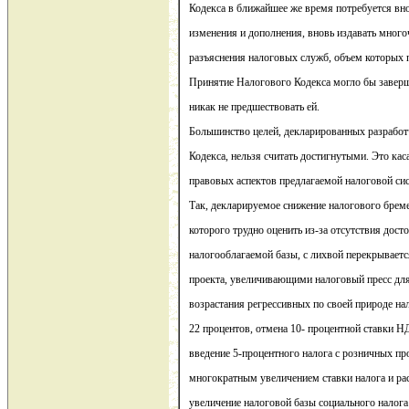
Кодекса в ближайшее же время потребуется вн
изменения и дополнения, вновь издавать мног
разъяснения налоговых служб, объем которых 
Принятие Налогового Кодекса могло бы завер
никак не предшествовать ей.
Большинство целей, декларированных разрабо
Кодекса, нельзя считать достигнутыми. Это кас
правовых аспектов предлагаемой налоговой си
Так, декларируемое снижение налогового брем
которого трудно оценить из-за отсутствия дос
налогооблагаемой базы, с лихвой перекрывае
проекта, увеличивающими налоговый пресс для
возрастания регрессивных по своей природе н
22 процентов, отмена 10- процентной ставки Н
введение 5-процентного налога с розничных пр
многократным увеличением ставки налога и ра
увеличение налоговой базы социального налога