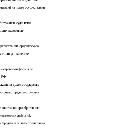
цензий на право осуществления
рбитражные суды иски:
ивших налоговые
 регистрации юридического
ого лица в качестве
нно-правовой формы по
м РФ;
скании в доход государству
 случаях, предусмотренных
сновательно приобретенного
 незаконных действий;
м кредите и об инвестиционном