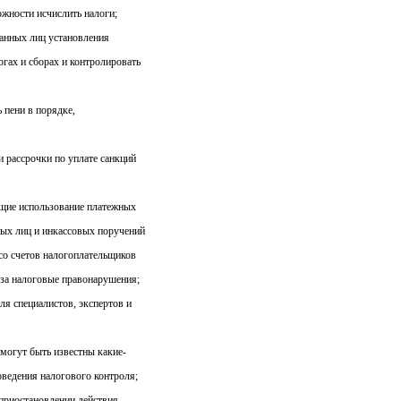
жности исчислить налоги;
занных лиц установления
гах и сборах и контролировать
 пени в порядке,
и рассрочки по уплате санкций
ющие использование платежных
ых лиц и инкассовых поручений
со счетов налогоплательщиков
 за налоговые правонарушения;
ля специалистов, экспертов и
 могут быть известны какие-
оведения налогового контроля;
 приостановлении действия