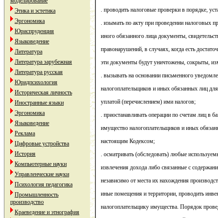
моделирование
. проводить налоговые проверки в порядке, у
Этика и эстетика
Эргономика
. изымать по акту при проведении налоговых п
Юриспруденция
иного обязанного лица документы, свидетельс
Языковедение
правонарушений, в случаях, когда есть достаточ
Литература
Литература зарубежная
эти документы будут уничтожены, сокрыты, из
Литература русская
. вызывать на основании письменного уведомл
Юридпсихология
налогоплательщиков и иных обязанных лиц для 
Историческая личность
уплатой (перечислением) ими налогов;
Иностранные языки
Эргономика
. приостанавливать операции по счетам лиц в ба
Языковедение
имущество налогоплательщиков и иных обязан
Реклама
настоящим Кодексом;
Цифровые устройства
История
. осматривать (обследовать) любые используе
Компьютерные науки
извлечения дохода либо связанные с содержан
Управленческие науки
независимо от места их нахождения производст
Психология педагогика
иные помещения и территории, проводить инв
Промышленность
производство
налогоплательщику имущества. Порядок прове
Краеведение и этнография