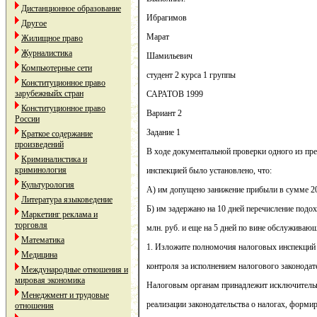
Дистанционное образование
Ибрагимов
Другое
Марат
Жилищное право
Журналистика
Шамильевич
Компьютерные сети
студент 2 курса 1 группы
Конституционное право
зарубежныйх стран
САРАТОВ 1999
Конституционное право
Вариант 2
России
Задание 1
Краткое содержание
произведений
В ходе документальной проверки одного из пр
Криминалистика и
криминология
инспекцией было установлено, что:
Культурология
А) им допущено занижение прибыли в сумме 20
Литература языковедение
Б) им задержано на 10 дней перечисление подо
Маркетинг реклама и
торговля
млн. руб. и еще на 5 дней по вине обслуживающ
Математика
1. Изложите полномочия налоговых инспекций
Медицина
контроля за исполнением налогового законодат
Международные отношения и
мировая экономика
Налоговым органам принадлежит исключительн
Менеджмент и трудовые
реализации законодательства о налогах, форми
отношения