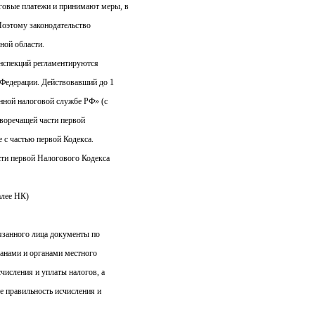
говые платежи и принимают меры, в
Поэтому законодательство
ной области.
нспекций регламентируются
й Федерации. Действовавший до 1
енной налоговой службе РФ» (с
тиворечащей части первой
 с частью первой Кодекса.
сти первой Налогового Кодекса
алее НК)
бязанного лица документы по
анами и органами местного
числения и уплаты налогов, а
 правильность исчисления и