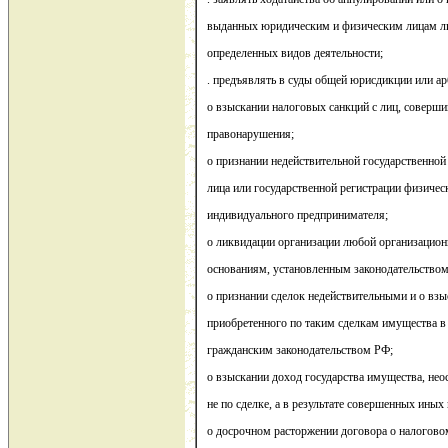
выданных юридическим и физическим лицам ли
определенных видов деятельности;
. предъявлять в суды общей юрисдикции или а
о взыскании налоговых санкций с лиц, соверш
правонарушения;
о признании недействительной государственной
лица или государственной регистрации физическ
индивидуального предпринимателя;
о ликвидации организации любой организацио
основаниям, установленным законодательство
о признании сделок недействительными и о взы
приобретенного по таким сделкам имущества в
гражданским законодательством РФ;
о взыскании доход государства имущества, нео
не по сделке, а в результате совершенных иных
о досрочном расторжении договора о налогово