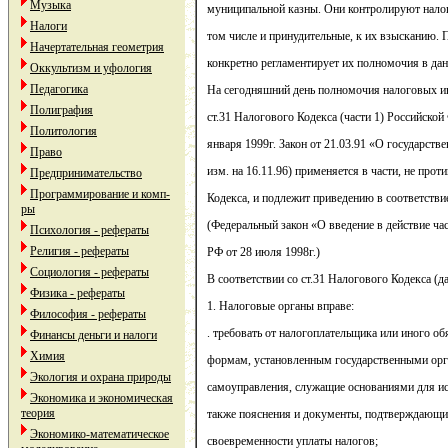
Музыка
муниципальной казны. Они контролируют нало
Налоги
том числе и принудительные, к их взысканию. 
Начертательная геометрия
конкретно регламентирует их полномочия в дан
Оккультизм и уфология
Педагогика
На сегодняшний день полномочия налоговых и
Полиграфия
ст.31 Налогового Кодекса (части 1) Российско
Политология
января 1999г. Закон от 21.03.91 «О государств
Право
изм. на 16.11.96) применяется в части, не про
Предпринимательство
Программирование и комп-
Кодекса, и подлежит приведению в соответствие
ры
(Федеральный закон «О введение в действие ча
Психология - рефераты
Религия - рефераты
РФ от 28 июля 1998г.)
Социология - рефераты
В соответствии со ст.31 Налогового Кодекса (д
Физика - рефераты
1. Налоговые органы вправе:
Философия - рефераты
. требовать от налогоплательщика или иного о
Финансы деньги и налоги
Химия
формам, установленным государственными орг
Экология и охрана природы
самоуправления, служащие основаниями для ис
Экономика и экономическая
теория
также пояснения и документы, подтверждающие
Экономико-математическое
своевременности уплаты налогов;