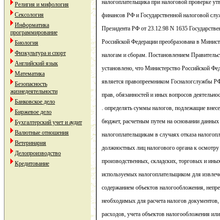
налогоплательщика при налоговой проверке у
Религия и мифология
Сексология
финансов РФ и Государственной налоговой сл
Информатика
Президента РФ от 23.12.98 N 1635 Государстве
программирование
Российской Федерации преобразована в Минист
Биология
Физкультура и спорт
налогам и сборам. Постановлением Правительс
Английский язык
установлено, что Министерство Российской Фе
Математика
является правопреемником Госналогслужбы РФ
Безопасность
жизнедеятельности
прав, обязанностей и иных вопросов деятельно
Банковское дело
. определять суммы налогов, подлежащие внес
Биржевое дело
бюджет, расчетным путем на основании данны
Бухгалтерский учет и аудит
Валютные отношения
налогоплательщикам в случаях отказа налогоп
Ветеринария
должностных лиц налогового органа к осмотру
Делопроизводство
производственных, складских, торговых и ины
Кредитование
используемых налогоплательщиком для извлече
содержанием объектов налогообложения, непр
необходимых для расчета налогов документов, 
расходов, учета объектов налогообложения или