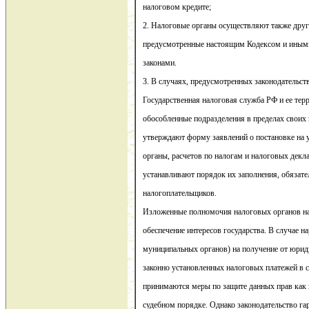
налоговом кредите;
2. Налоговые органы осуществляют также друг
предусмотренные настоящим Кодексом и иным
законами.
3. В случаях, предусмотренных законодательств
Государственная налоговая служба РФ и ее тер
обособленные подразделения в пределах своих
утверждают форму заявлений о постановке на 
органы, расчетов по налогам и налоговых декл
устанавливают порядок их заполнения, обязате
налогоплательщиков.
Изложенные полномочия налоговых органов н
обеспечение интересов государства. В случае н
муниципальных органов) на получение от юрид
законно установленных налоговых платежей в с
принимаются меры по защите данных прав как 
судебном порядке. Однако законодательство га