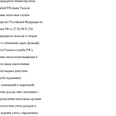
тверждается Министерством
ужбой РФ (ныне Указом
нная налоговая служба
ерство Российской Федерации по
тва РФ от 27.02.99 N 254
дерации по налогам и сборам
 в отношении задач, функций,
сти Госналогслужбы РФ.);
ению налогоплательщиками в
х по иным аналогичным
лательщика допустить
 (обследованию)
х помещений и территорий,
ния дохода либо связанные с
едставления налоговым органам
отсутствие учета доходов и
 ведения учета с нарушением