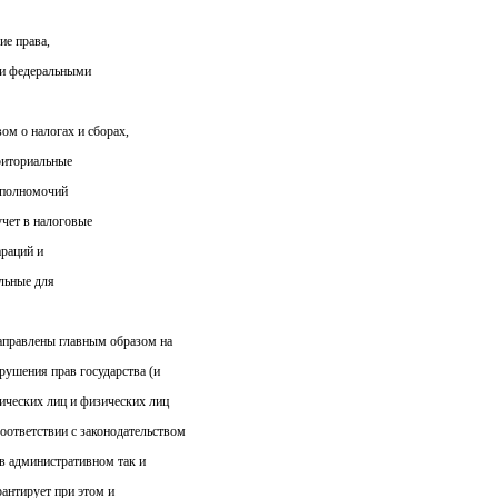
ие права,
и федеральными
ом о налогах и сборах,
риториальные
 полномочий
учет в налоговые
араций и
льные для
аправлены главным образом на
арушения прав государства (и
ических лиц и физических лиц
оответствии с законодательством
в административном так и
рантирует при этом и