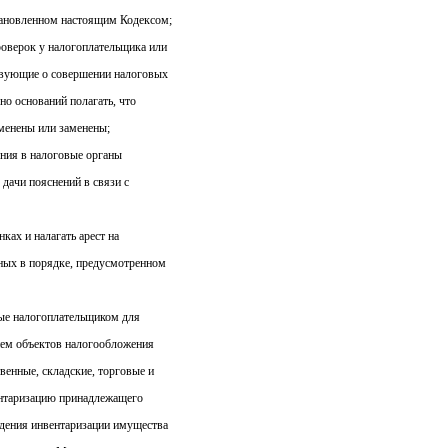
становленном настоящим Кодексом;
роверок у налогоплательщика или
твующие о совершении налоговых
но оснований полагать, что
менены или заменены;
ения в налоговые органы
дачи пояснений в связи с
нках и налагать арест на
ных в порядке, предусмотренном
мые налогоплательщиком для
ием объектов налогообложения
венные, складские, торговые и
ентаризацию принадлежащего
дения инвентаризации имущества