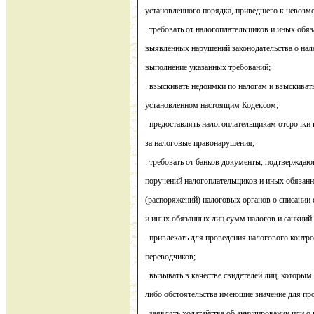
установленного порядка, приведшего к невозмо
. требовать от налогоплательщиков и иных обя
выявленных нарушений законодательства о нало
выполнение указанных требований;
. взыскивать недоимки по налогам и взыскивать
установленном настоящим Кодексом;
. предоставлять налогоплательщикам отсрочки 
за налоговые правонарушения;
. требовать от банков документы, подтвержда
поручений налогоплательщиков и иных обязанн
(распоряжений) налоговых органов о списании 
и иных обязанных лиц сумм налогов и санкций
. привлекать для проведения налогового контро
переводчиков;
. вызывать в качестве свидетелей лиц, которым
либо обстоятельства имеющие значение для пр
. заявлять ходатайства об аннулировании или о