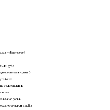
едприятий налоговой
 млн. руб.;
ходного налога в сумме 5
его банка.
 по осуществлению
ельства.
о важное роль в
рование государственной и