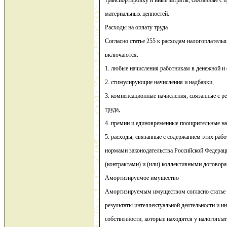
транспортировку и иные затраты, связанные с 
материальных ценностей.
Расходы на оплату труда
Согласно статье 255 к расходам налогоплательщ
включаются:
1. любые начисления работникам в денежной и 
2. стимулирующие начисления и надбавки,
3. компенсационные начисления, связанные с 
труда,
4. премии и единовременные поощрительные на
5. расходы, связанные с содержанием этих раб
нормами законодательства Российской Федера
(контрактами) и (или) коллективными договора
Амортизируемое имущество
Амортизируемым имуществом согласно статье 
результаты интеллектуальной деятельности и и
собственности, которые находятся у налогопла