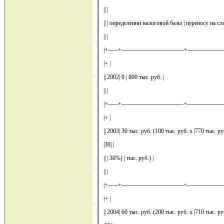
|| |
|| | определении налоговой базы | переносу на с
|| |
|+-----+-------------------------------+-------------------
|+ |
|| 2002| 0 | 800 тыс. руб. |
|| |
|+-----+-------------------------------+-------------------
|+ |
|| 2003| 30 тыс. руб. (100 тыс. руб. x |770 тыс. ру
|30| |
|| | 30%) | тыс. руб.) |
|| |
|+-----+-------------------------------+-------------------
|+ |
|| 2004| 60 тыс. руб. (200 тыс. руб. x |710 тыс. ру