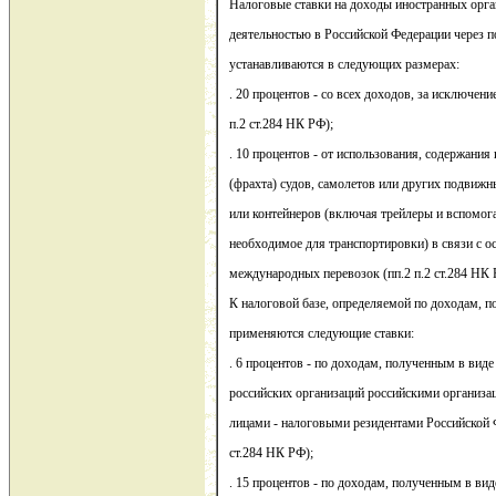
Налоговые ставки на доходы иностранных орган
деятельностью в Российской Федерации через п
устанавливаются в следующих размерах:
. 20 процентов - со всех доходов, за исключен
п.2 ст.284 НК РФ);
. 10 процентов - от использования, содержания 
(фрахта) судов, самолетов или других подвижн
или контейнеров (включая трейлеры и вспомога
необходимое для транспортировки) в связи с 
международных перевозок (пп.2 п.2 ст.284 НК 
К налоговой базе, определяемой по доходам, п
применяются следующие ставки:
. 6 процентов - по доходам, полученным в виде
российских организаций российскими организ
лицами - налоговыми резидентами Российской Ф
ст.284 НК РФ);
. 15 процентов - по доходам, полученным в вид