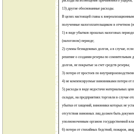
расходы на возмещение причиненного ущерба;
13) другие обоснованные расходы.
В целях настоящей главы к внереализационным
полученные налогоплательщиком в отчетном (на
1) в виде убытков прошлых налоговых период
(налоговом) периоде;
2) суммы безнадежных долгов, а в случае, есл
решение о создании резерва по сомнительным 
долгов, не покрытые за счет средств резерва;
3) потери от простоев по внутрипроизводстве
4) не компенсируемые виновниками потери от 
5) расходы в виде недостачи материальных ценн
складах, на предприятиях торговли в случае от
убытки от хищений, виновники которых не уст
отсутствия виновных лиц должен быть докуме
уполномоченным органом государственной вла
6) потери от стихийных бедствий, пожаров, ав