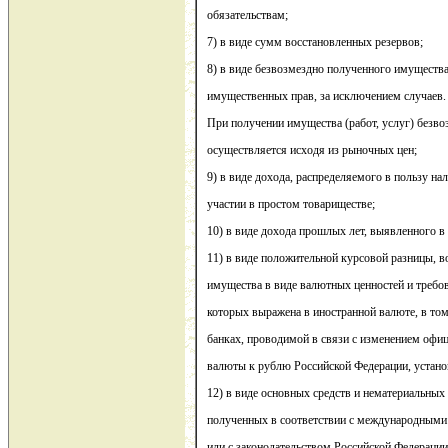
обязательствам;
7) в виде сумм восстановленных резервов;
8) в виде безвозмездно полученного имущества 
имущественных прав, за исключением случаев.
При получении имущества (работ, услуг) безво
осуществляется исходя из рыночных цен;
9) в виде дохода, распределяемого в пользу на
участии в простом товариществе;
10) в виде дохода прошлых лет, выявленного в
11) в виде положительной курсовой разницы, 
имущества в виде валютных ценностей и требов
которых выражена в иностранной валюте, в то
банках, проводимой в связи с изменением офи
валюты к рублю Российской Федерации, устан
12) в виде основных средств и нематериальных
полученных в соответствии с международными
или с законодательством Российской Федераци