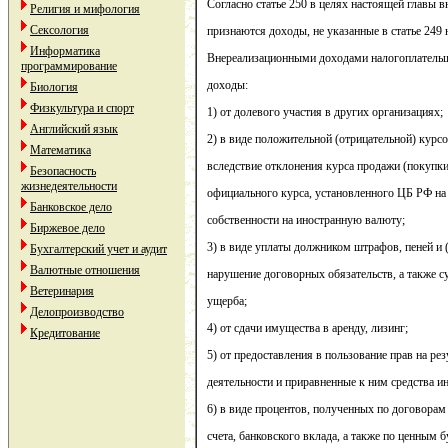
Согласно статье 250 в целях настоящей главы
Религия и мифология
Сексология
признаются доходы, не указанные в статье 249 
Информатика
Внереализационными доходами налогоплательщи
программирование
доходы:
Биология
Физкультура и спорт
1) от долевого участия в других организациях;
Английский язык
2) в виде положительной (отрицательной) кур
Математика
вследствие отклонения курса продажи (покупк
Безопасность
жизнедеятельности
официального курса, установленного ЦБ РФ на 
Банковское дело
собственности на иностранную валюту;
Биржевое дело
3) в виде уплаты должником штрафов, пеней и 
Бухгалтерский учет и аудит
Валютные отношения
нарушение договорных обязательств, а также 
Ветеринария
ущерба;
Делопроизводство
4) от сдачи имущества в аренду, лизинг;
Кредитование
5) от предоставления в пользование прав на ре
деятельности и приравненные к ним средства и
6) в виде процентов, полученных по договорам 
счета, банковского вклада, а также по ценным