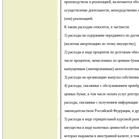
производством и реализацией, включаются обо
осуществление деятельности, непосредственно 
(или) реализацией.
К таким расходам относятся, в частности:
1) расходы на содержание переданного по дого
(включая амортизацию по этому имуществу);
2) расходы в виде процентов по долговым обяз
числе процентов, начисленных по ценным бума
выпущенным (эмитированным) налогоплатель
3) расходы на организацию выпуска собственн
4) расходы, связанные с обслуживанием приоб
ценных бумаг, в том числе оплата услуг реестр
расходы, связанные с получением информации в
законодательством Российской Федерации, и др
5) расходы в виде отрицательной курсовой раз
имущества в виде валютных ценностей и требов
которых выражена в иностранной валюте, в то