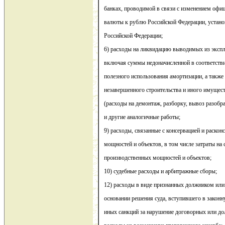
банках, проводимой в связи с изменением офи
валюты к рублю Российской Федерации, устан
Российской Федерации;
6) расходы на ликвидацию выводимых из экспл
включая суммы недоначисленной в соответств
полезного использования амортизации, а такж
незавершенного строительства и иного имущест
(расходы на демонтаж, разборку, вывоз разобр
и другие аналогичные работы;
9) расходы, связанные с консервацией и раско
мощностей и объектов, в том числе затраты на
производственных мощностей и объектов;
10) судебные расходы и арбитражные сборы;
12) расходы в виде признанных должником ил
основании решения суда, вступившего в законну
иных санкций за нарушение договорных или дол