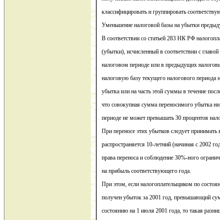
классифицировать и группировать соответств
Уменьшение налоговой базы на убытки предыд
В соответствии со статьей 283 НК РФ налогоп
(убытки), исчисленный в соответствии с главо
налоговом периоде или в предыдущих налогов
налоговую базу текущего налогового периода 
убытка или на часть этой суммы в течение пос
что совокупная сумма переносимого убытка ни
периоде не может превышать 30 процентов нал
При переносе этих убытков следует принимать 
распространяется 10-летний (начиная с 2002 го
права переноса и соблюдение 30%-ного огранич
на прибыль соответствующего года.
При этом, если налогоплательщиком по состоян
получен убыток за 2001 год, превышающий су
состоянию на 1 июля 2001 года, то такая разни