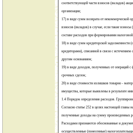
соответствующей части взносов (вкладов) акци
организации;
17) в виде сумм возврата от некоммерческой о
взносов (вкладов) в случае, если такие взносы
составе расходов при формировании налоговой
18) в виде сумм кредиторской задолженности (
кредиторами), списанной в связи с истечением 
другим основаниям;
19) в виде доходов, полученных от операций 
срочных сделок;
20) в виде стоимости излишков товарно - мате
имущества, которые выявлены в результате инв
1.4 Порядок определения расходов. Группиров
Согласно статье 252 в целях настоящей главы 
полученные доходы на сумму произведенных р
Расходами признаются обоснованные и докуме
осуществленные (понесенные) налогоплательщ