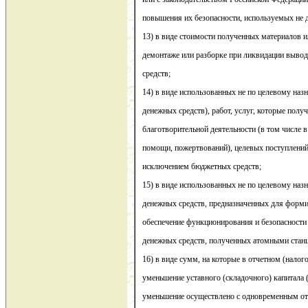
повышения их безопасности, используемых не 
13) в виде стоимости полученных материалов 
демонтаже или разборке при ликвидации выво
средств;
14) в виде использованных не по целевому наз
денежных средств), работ, услуг, которые полу
благотворительной деятельности (в том числе 
помощи, пожертвований), целевых поступлений
исключением бюджетных средств;
15) в виде использованных не по целевому на
денежных средств, предназначенных для форми
обеспечение функционирования и безопасности
денежных средств, полученных атомными станц
16) в виде сумм, на которые в отчетном (нало
уменьшение уставного (складочного) капитала (
уменьшение осуществлено с одновременным от