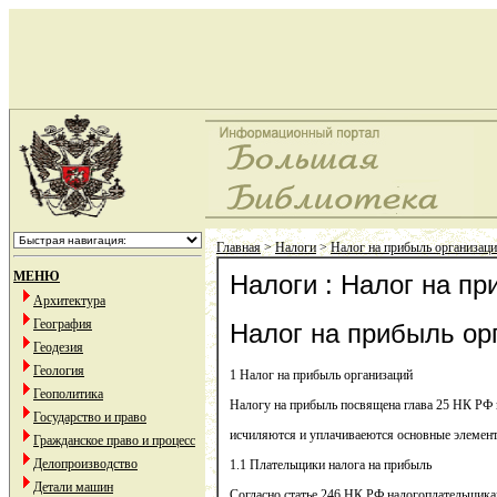
Главная
>
Налоги
>
Налог на прибыль организац
МЕНЮ
Налоги : Налог на п
Архитектура
География
Налог на прибыль ор
Геодезия
Геология
1 Налог на прибыль организаций
Геополитика
Налогу на прибыль посвящена глава 25 НК РФ в
Государство и право
исчиляются и уплачиваеются основные элемент
Гражданское право и процесс
Делопроизводство
1.1 Плательщики налога на прибыль
Детали машин
Согласно статье 246 НК РФ налогоплательщика