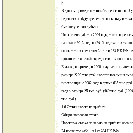
|/ |
В данном примере оставшийся непогашенный уб
перенести на будущее нельзя, поскольку истекло
был получен этот убыток.
Что касается убытка 2006 года, то его перенос
начиная с 2013 года по 2016 год включительно, 
соответствии с пунктом 3 статьи 283 НК РФ, п
производится в той очередности, в которой они
Если же, например, в 2008 году налогоплатель
размере 2200 тыс. руб., налогоплательщик смож
переходящий с 2002 года в сумме 635 тыс. руб.
года в размере 25 тыс. руб. (660 тыс. руб. (2200
тыс. руб.).
1.6 Ставки налога на прибыль
Общая налоговая ставка
Налоговая ставка по налогу на прибыль органи
24 процентов (абз.1 п.1 ст.284 НК РФ).