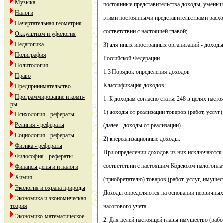
Музыка
постоянные представительства доходы, уменьш
Налоги
этими постоянными представительствами расхо
Начертательная геометрия
соответствии с настоящей главой;
Оккультизм и уфология
Педагогика
3) для иных иностранных организаций - доходы
Полиграфия
Российской Федерации.
Политология
1.3 Порядок определения доходов
Право
Классификация доходов:
Предпринимательство
Программирование и комп-
1. К доходам согласно статье 248 в целях насто
ры
1) доходы от реализации товаров (работ, услуг
Психология - рефераты
Религия - рефераты
(далее - доходы от реализации).
Социология - рефераты
2) внереализационные доходы.
Физика - рефераты
При определении доходов из них исключаются
Философия - рефераты
соответствии с настоящим Кодексом налогопл
Финансы деньги и налоги
Химия
(приобретателю) товаров (работ, услуг, имущес
Экология и охрана природы
Доходы определяются на основании первичных
Экономика и экономическая
теория
налогового учета.
Экономико-математическое
2. Для целей настоящей главы имущество (раб