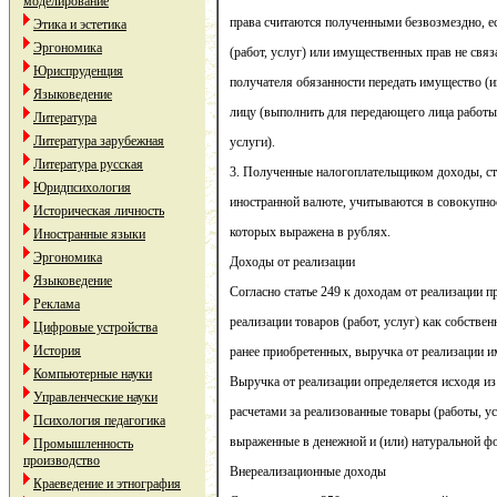
моделирование
права считаются полученными безвозмездно, е
Этика и эстетика
Эргономика
(работ, услуг) или имущественных прав не свя
Юриспруденция
получателя обязанности передать имущество 
Языковедение
лицу (выполнить для передающего лица работы
Литература
Литература зарубежная
услуги).
Литература русская
3. Полученные налогоплательщиком доходы, с
Юридпсихология
иностранной валюте, учитываются в совокупно
Историческая личность
которых выражена в рублях.
Иностранные языки
Эргономика
Доходы от реализации
Языковедение
Согласно статье 249 к доходам от реализации 
Реклама
реализации товаров (работ, услуг) как собствен
Цифровые устройства
История
ранее приобретенных, выручка от реализации 
Компьютерные науки
Выручка от реализации определяется исходя из
Управленческие науки
расчетами за реализованные товары (работы, у
Психология педагогика
выраженные в денежной и (или) натуральной ф
Промышленность
производство
Внереализационные доходы
Краеведение и этнография