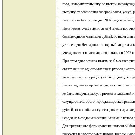
года, налогоплательщику по итогам за полугоди
выручку от реализации товаров (работ, услуг)
налогов) за 1-ое полугодие 2002 года и за 3-ий
Полученная сумма делится на 4 и, если получе
больше одного миллиона рублей, то налогопла
уточненную Декларацию за первый квартал и за
учета доходов и расходов, возникших в 2002 г
При этом даже если по итогам за 9 месяцев ука
станет меньше одного миллиона рублей, налого
этом налоговом периоде учитывать доходы и р
Вновь созданные организации, в связи с тем, 
не было выручки, могут применять кассовый ме
текущего налогового периода выручка превыси
рублей, то они обязаны учесть доходы и расхо
исходя из метода начисления начиная с начала 
Для правильного формирования налоговой баз
полученные налогоплательщиком доходы и осу