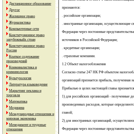
Дистанционное образование
признаются:
Другое
. российские организации;
Жилищное право
Журналистика
. иностранные организации, осуществляющие с
Компьютерные сети
Федерации через постоянные представительств
Конституционное право
зарубежныйх стран
источников в Российской Федерации;
Конституционное право
. кредитные организации;
России
. страховые компании.
Краткое содержание
произведений
1.2 Объект налогообложения
Криминалистика и
криминология
Согласно статье 247 НК РФ объектом налогооб
Культурология
организаций признается прибыль, полученная 
Литература языковедение
Прибылью в целях настоящей главы признается
Маркетинг реклама и
торговля
1) для российских организаций - полученные 
Математика
произведенных расходов, которые определяютс
Медицина
главой;
Международные отношения и
мировая экономика
2) для иностранных организаций, осуществляю
Менеджмент и трудовые
Федерации через постоянные представительства,
отношения