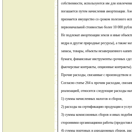
собственности, используются им для извлечени
погашается путем начисления амортизации. 
признается имущество со сроком полезного исп
первоначальной стоимостью более 10 000 рубле
Не подлежат амортизации земля и иные объект
недра и другие природные ресурсы), а также м
запасы, товары, объекты незавершенного капит
бумаги, финансовые инструменты срочных сдел
фьючерсные контракты, опционные контракты).
Прочие расходы, связанные с производством и 
Согласно статье 264 к прочим расходам, связа
реализацией, относятся следующие расходы на
1) суммы начисленных налогов и сборов,
2) расходы на сертификацию продукции и услуг
3) суммы комиссионных сборов и иных подобн
сторонними организациями работы (предоставл
4) суммы портовых и аэродромных сборов, рас