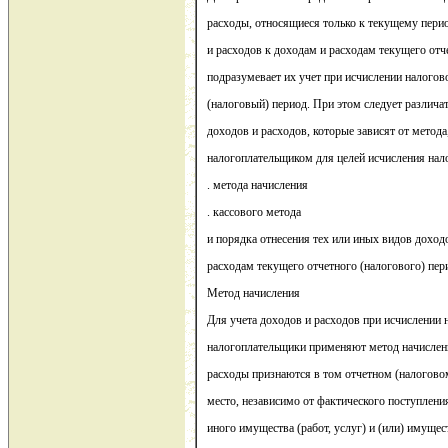
расходы, относящиеся только к текущему пери
и расходов к доходам и расходам текущего отч
подразумевает их учет при исчислении налогов
(налоговый) период. При этом следует различ
доходов и расходов, которые зависят от метод
налогоплательщиком для целей исчисления нало
. метода начисления
. кассового метода
и порядка отнесения тех или иных видов доход
расходам текущего отчетного (налогового) пер
Метод начисления
Для учета доходов и расходов при исчислении
налогоплательщики применяют метод начислен
расходы признаются в том отчетном (налогово
место, независимо от фактического поступлени
иного имущества (работ, услуг) и (или) имущес