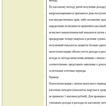
метод).
По кассовому методу датой получения дохода (к
внереализационного) признается день поступлен
или имущественных прав, либо погашения зад
определения возможности применять кассовый 
исчисляет вышеупомянутый показатель путем 
предыдущие четыре квартала и деления суммы н
полученный показатель окажется больше одног
налогоплательщик обязан учесть доходы и рас
исходя из метода начисления начиная с начала 
соответственно, представить заявления о допо
за истекшие отчетные периоды.
Пример:
Налогоплательщик с начала налогового период
кассовым методом (показатель выручки в сред
не превысил 1 миллион рублей). Для проверки
учитывать доходы и расходы по кассовому мето