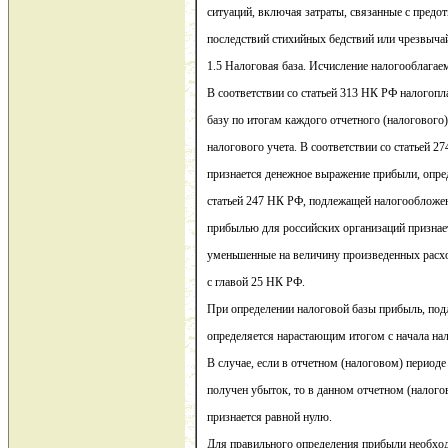
ситуаций, включая затраты, связанные с пред
последствий стихийных бедствий или чрезвыча
1.5 Налоговая база. Исчисление налогооблага
В соответствии со статьей 313 НК РФ налогоп
базу по итогам каждого отчетного (налогового
налогового учета. В соответствии со статьей 2
признается денежное выражение прибыли, опре
статьей 247 НК РФ, подлежащей налогообложе
прибылью для российских организаций признае
уменьшенные на величину произведенных расхо
с главой 25 НК РФ.
При определении налоговой базы прибыль, по
определяется нарастающим итогом с начала нал
В случае, если в отчетном (налоговом) период
получен убыток, то в данном отчетном (налого
признается равной нулю.
Для правильного определения прибыли необхо