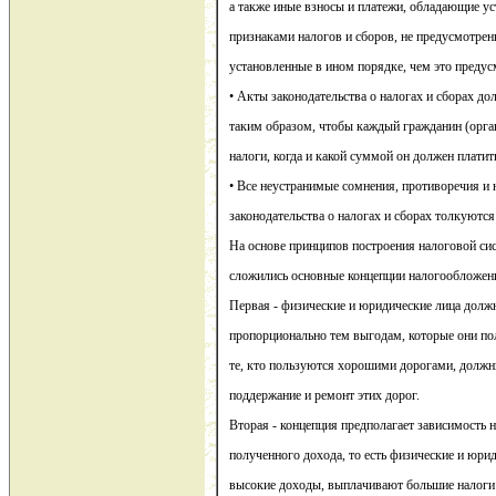
а также иные взносы и платежи, обладающие 
признаками налогов и сборов, не предусмотре
установленные в ином порядке, чем это преду
• Акты законодательства о налогах и сборах 
таким образом, чтобы каждый гражданин (орган
налоги, когда и какой суммой он должен платит
• Все неустранимые сомнения, противоречия и 
законодательства о налогах и сборах толкуются
На основе принципов построения налоговой си
сложились основные концепции налогообложен
Первая - физические и юридические лица долж
пропорционально тем выгодам, которые они по
те, кто пользуются хорошими дорогами, должн
поддержание и ремонт этих дорог.
Вторая - концепция предполагает зависимость н
полученного дохода, то есть физические и юри
высокие доходы, выплачивают большие налоги 