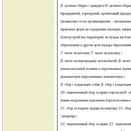
|6. целевые сборы с граждан и |6. целевые сборы
|предприятий, учреждений, организаций |предпр
|независимо от их организационно – |независимо
|правовых форм на содержание милиции, на|пр
|благоустройство территорий, на нужды |на благ
|образования и другие цели |нужды образования 
|7. налог на рекламу |7. налог на рекламу |
|8. налог на перепродажу автомобилей, |8. нало
|вычислительной техники и персональных |вычис
|компьютеров |персональных компьютеров |
|9. сбор с владельцев собак |9. сбор с владельцев
|10. лицензионный сбор за право торговли|10. л
|винно-водочными изделиями |торговли винно
|11. сбор за выдачу ордера на квартиру |11. сбор
| |квартиру |
|12. лицензионный сбор за право |12. лицензион