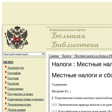
Главная
>
Налоги
>
Местные налоги и сборы в Р
МЕНЮ
Налоги : Местные на
Архитектура
География
Местные налоги и сб
Геодезия
Геология
Содержание
Геополитика
|Введение |6 с. |
Государство и право
|I. Теоретические основы местного налогообложе
Гражданское право и процесс
Делопроизводство
| 1.1. Экономическая природа налогов и их развит
Детали машин
| 1.2. Классификация и порядок исчисления |18 с.