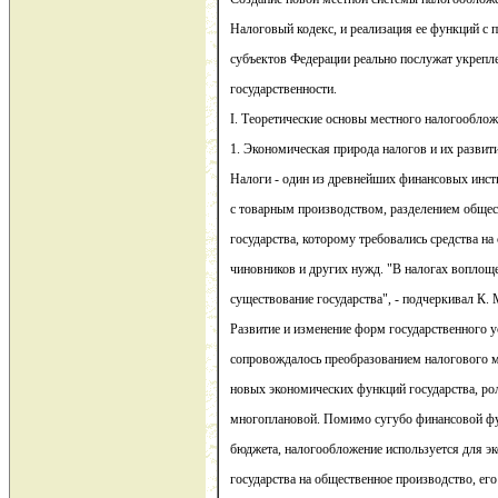
Налоговый кодекс, и реализация ее функций с
субъектов Федерации реально послужат укрепл
государственности.
I. Теоретические основы местного налогооблож
1. Экономическая природа налогов и их развити
Налоги - один из древнейших финансовых инст
с товарным производством, разделением общес
государства, которому требовались средства на
чиновников и других нужд. "В налогах воплощ
существование государства", - подчеркивал К. 
Развитие и изменение форм государственного у
сопровождалось преобразованием налогового 
новых экономических функций государства, рол
многоплановой. Помимо сугубо финансовой фу
бюджета, налогообложение используется для э
государства на общественное производство, его