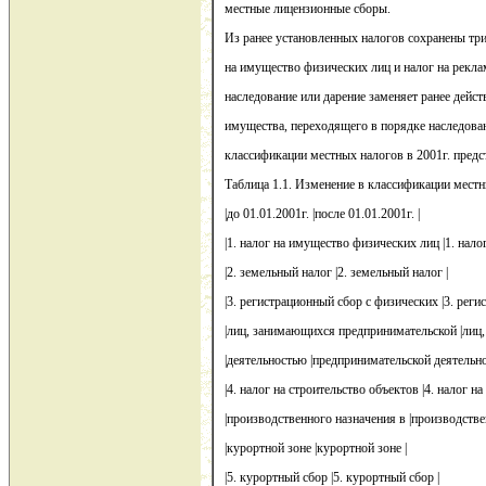
местные лицензионные сборы.
Из ранее установленных налогов сохранены три
на имущество физических лиц и налог на рекла
наследование или дарение заменяет ранее дейс
имущества, переходящего в порядке наследова
классификации местных налогов в 2001г. предс
Таблица 1.1. Изменение в классификации местн
|до 01.01.2001г. |после 01.01.2001г. |
|1. налог на имущество физических лиц |1. нал
|2. земельный налог |2. земельный налог |
|3. регистрационный сбор с физических |3. рег
|лиц, занимающихся предпринимательской |лиц
|деятельностью |предпринимательской деятельно
|4. налог на строительство объектов |4. налог на
|производственного назначения в |производстве
|курортной зоне |курортной зоне |
|5. курортный сбор |5. курортный сбор |