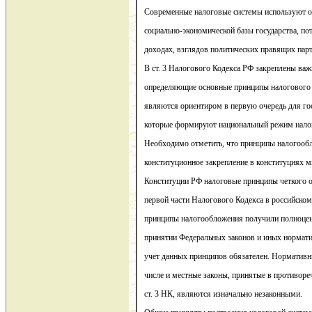
Современные налоговые системы используют об
социально-экономической базы государства, по
доходах, взглядов политических правящих парт
В ст. 3 Налогового Кодекса РФ закреплены ва
определяющие основные принципы налогового 
являются ориентиром в первую очередь для гос
которые формируют национальный режим нало
Необходимо отметить, что принципы налогооб
конституционное закрепление в конституциях м
Конституции РФ налоговые принципы четкого о
первой части Налогового Кодекса в российском
принципы налогообложения получили полноценн
принятии Федеральных законов и иных нормати
учет данных принципов обязателен. Нормативн
числе и местные законы, принятые в противор
ст. 3 НК, являются изначально незаконными.