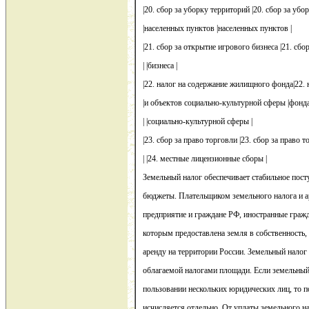
|20. сбор за уборку территорий |20. сбор за убо
|населенных пунктов |населенных пунктов |
|21. сбор за открытие игрового бизнеса |21. сбо
| |бизнеса |
|22. налог на содержание жилищного фонда|22. 
|и объектов социально-культурной сферы |фонда
| |социально-культурной сферы |
|23. сбор за право торговли |23. сбор за право т
| |24. местные лицензионные сборы |
Земельный налог обеспечивает стабильное пост
бюджеты. Плательщиком земельного налога и а
предприятие и граждане РФ, иностранные гражд
которым предоставлена земля в собственность,
аренду на территории России. Земельный налог 
облагаемой налогами площади. Если земельный
пользовании нескольких юридических лиц, то п
исчисляется отдельно. От уплаты земельного 