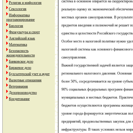
система в основном опирается на скорректирова
Религия и мифология
Сексология
реальную оценку их экономической обеспеченн
Информатика
местных органов самоуправления. В результате
программирование
предметов введения и полномочий не решает п
Биология
Физкультура и спорт
единства и целостности Российского государств
Английский язык
Особое место в налоговой политике нужно уде
Математика
налоговой системы как основного финансовог
Безопасность
жизнедеятельности
самоуправления.
Банковское дело
Важной государственной задачей является защ
Биржевое дело
регионального налогового давления. Основная 
Бухгалтерский учет и аудит
Валютные отношения
более 50%, сосредотачивается на уровне субъе
Ветеринария
90% социальных федеральных программ финанс
Делопроизводство
муниципальных и местных бюджетов. Практичес
Кредитование
бюджетов осуществляются программы жилищно
уровне города формируется энергетическая п
предприятий, продовольственных закупок для 
инфраструктуры. В таких условиях нельзя мири