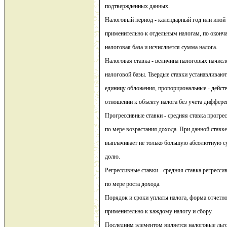
подтвержденных данных.
Налоговый период - календарный год или иной
применительно к отдельным налогам, по оконч
налоговая база и исчисляется сумма налога.
Налоговая ставка - величина налоговых начисл
налоговой базы. Твердые ставки устанавливаю
единицу обложения, пропорциональные - дейс
отношении к объекту налога без учета диффере
Прогрессивные ставки - средняя ставка прогре
по мере возрастания дохода. При данной став
выплачивает не только большую абсолютную с
долю.
Регрессивные ставки - средняя ставка регресси
по мере роста дохода.
Порядок и сроки уплаты налога, форма отчетн
применительно к каждому налогу и сбору.
Последним элементом является налоговые льг