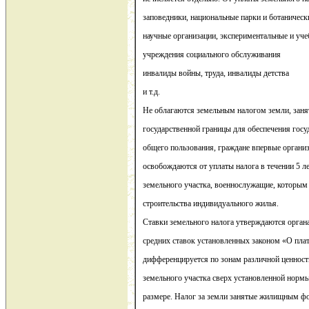
заповедники, национальные парки и ботаническ
научные организации, экспериментальные и уч
учреждения социального обслуживания
инвалиды войны, труда, инвалиды детства
и т.д.
Не облагаются земельным налогом земли, заня
государственной границы для обеспечения госу
общего пользования, граждане впервые орган
освобождаются от уплаты налога в течении 5 л
земельного участка, военнослужащие, которым
строительства индивидуального жилья.
Ставки земельного налога утверждаются органа
средних ставок установленных законом «О пла
дифференцируется по зонам различной ценности
земельного участка сверх установленной норм
размере. Налог за земли занятые жилищным фо