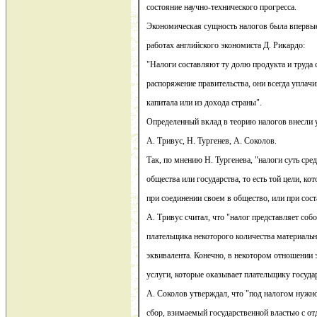
состояние научно-технического прогресса.
Экономическая сущность налогов была впервые
работах английского экономиста Д. Рикардо:
"Налоги составляют ту долю продукта и труда с
распоряжение правительства, они всегда уплачи
капитала или из дохода страны".
Определенный вклад в теорию налогов внесли 
А. Тривус, Н. Тургенев, А. Соколов.
Так, по мнению Н. Тургенева, "налоги суть сре
общества или государства, то есть той цели, к
при соединении своем в общество, или при сост
А. Тривус считал, что "налог представляет соб
плательщика некоторого количества материаль
эквивалента. Конечно, в некотором отношении
услуги, которые оказывает плательщику государ
А. Соколов утверждал, что "под налогом нужн
сбор, взимаемый государственной властью с о