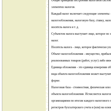
Общие принципы построения налоговой систем
элементах налогов.
Каждый налог включает следующие элементы: с
налогообложения, налоговую базу, ставку, нал
носитель налога и т. д.
Субъектом налога выступает лицо, которое по 
налог.
Носитель налога - лицо, которое фактически уп
Объект налогообложения - имущество, прибыль
реализованных товаров (работ, услуг) либо ино
Единица обложения - это единица измерения об
вида объекта налогообложения может выступат
форме.
Налоговая база - стоимостная, физическая или 
объекта налогообложения. Исчисляется налого
организациями по итогам каждого налогового 
регистров бухгалтерского учета и (или) на осн