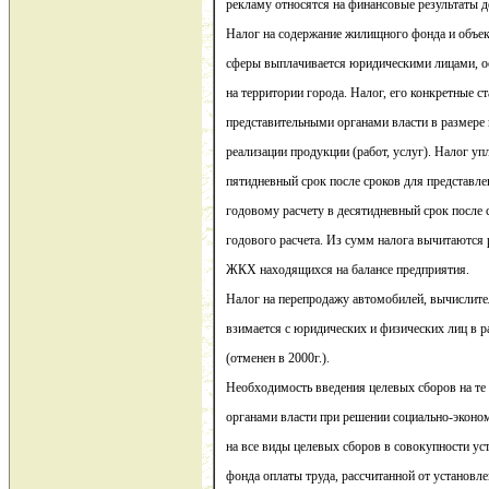
рекламу относятся на финансовые результаты д
Налог на содержание жилищного фонда и объек
сферы выплачивается юридическими лицами, 
на территории города. Налог, его конкретные с
представительными органами власти в размер
реализации продукции (работ, услуг). Налог уп
пятидневный срок после сроков для представле
годовому расчету в десятидневный срок после 
годового расчета. Из сумм налога вычитаются
ЖКХ находящихся на балансе предприятия.
Налог на перепродажу автомобилей, вычислите
взимается с юридических и физических лиц в 
(отменен в 2000г.).
Необходимость введения целевых сборов на те 
органами власти при решении социально-эконо
на все виды целевых сборов в совокупности ус
фонда оплаты труда, рассчитанной от установ