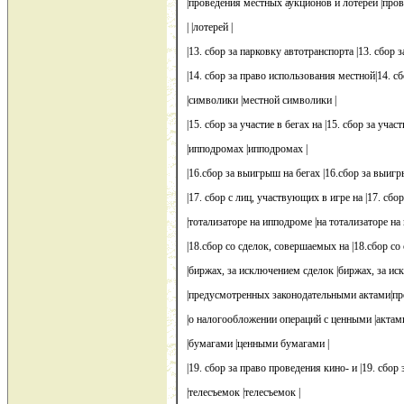
|проведения местных аукционов и лотерей |пров
| |лотерей |
|13. сбор за парковку автотранспорта |13. сбор 
|14. сбор за право использования местной|14. сб
|символики |местной символики |
|15. сбор за участие в бегах на |15. сбор за участ
|ипподромах |ипподромах |
|16.сбор за выигрыш на бегах |16.сбор за выигр
|17. сбор с лиц, участвующих в игре на |17. сбо
|тотализаторе на ипподроме |на тотализаторе на
|18.сбор со сделок, совершаемых на |18.сбор со
|биржах, за исключением сделок |биржах, за ис
|предусмотренных законодательными актами|пр
|о налогообложении операций с ценными |актам
|бумагами |ценными бумагами |
|19. сбор за право проведения кино- и |19. сбор
|телесъемок |телесъемок |