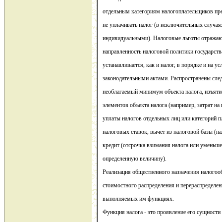
отдельным категориям налогоплательщиков пр
не уплачивать налог (в исключительных случая
индивидуальными). Налоговые льготы отражаю
направленность налоговой политики государства
устанавливается, как и налог, в порядке и на 
законодательными актами. Распространены сле
необлагаемый минимум объекта налога, изъяти
элементов объекта налога (например, затрат на
уплаты налогов отдельных лиц или категорий 
налоговых ставок, вычет из налоговой базы (н
кредит (отсрочка взимания налога или уменьш
определенную величину).
Реализация общественного назначения налогоо
стоимостного распределения и перераспределен
выполняемых им функциях.
Функция налога - это проявление его сущности 