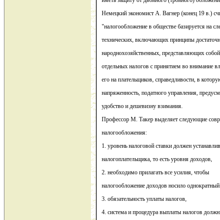
иметь защиту от двойного (тройного) обложени
Немецкий экономист А. Вагнер (конец 19 в.) сч
"налогообложение в обществе базируется на с
технических, включающих принципы достаточн
народнохозяйственных, представляющих собой
отдельных налогов с принятием во внимание в
его на плательщиков, справедливости, в котор
напряженность, податного управления, предус
удобство и дешевизну взимания.
Профессор М. Такер выделяет следующие сов
налогообложения:
1. уровень налоговой ставки должен устанавли
налогоплательщика, то есть уровня доходов,
2. необходимо прилагать все усилия, чтобы
налогообложение доходов носило однократный 
3. обязательность уплаты налогов,
4. система и процедура выплаты налогов долж