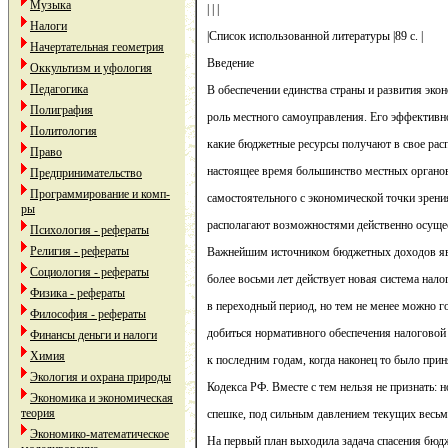
Музыка
| | |
Налоги
|Список использованной литературы |89 с. |
Начертательная геометрия
Введение
Оккультизм и уфология
Педагогика
В обеспечении единства страны и развития эк
Полиграфия
роль местного самоуправления. Его эффективно
Политология
какие бюджетные ресурсы получают в свое рас
Право
настоящее время большинство местных органов
Предпринимательство
Программирование и комп-
самостоятельного с экономической точки зрения
ры
располагают возможностями действенно осуще
Психология - рефераты
Религия - рефераты
Важнейшим источником бюджетных доходов яв
Социология - рефераты
более восьми лет действует новая система нал
Физика - рефераты
в переходный период, но тем не менее можно го
Философия - рефераты
добиться нормативного обеспечения налоговой 
Финансы деньги и налоги
Химия
к последним годам, когда наконец то было прин
Экология и охрана природы
Кодекса РФ. Вместе с тем нельзя не признать: 
Экономика и экономическая
теория
спешке, под сильным давлением текущих весьм
Экономико-математическое
На первый план выходила задача спасения бюдж