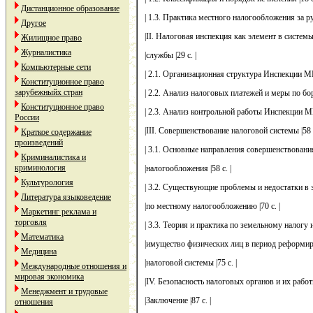
Дистанционное образование
| 1.3. Практика местного налогообложения за ру
Другое
|II. Налоговая инспекция как элемент в системы
Жилищное право
Журналистика
|службы |29 с. |
Компьютерные сети
| 2.1. Организационная структура Инспекции МН
Конституционное право
зарубежныйх стран
| 2.2. Анализ налоговых платежей и меры по бор
Конституционное право
| 2.3. Анализ контрольной работы Инспекции МН
России
|III. Совершенствование налоговой системы |58 с
Краткое содержание
произведений
| 3.1. Основные направления совершенствования
Криминалистика и
криминология
|налогообложения |58 с. |
Культурология
| 3.2. Существующие проблемы и недостатки в за
Литература языковедение
|по местному налогообложению |70 с. |
Маркетинг реклама и
торговля
| 3.3. Теория и практика по земельному налогу и 
Математика
|имущество физических лиц в период реформиро
Медицина
|налоговой системы |75 с. |
Международные отношения и
мировая экономика
|IV. Безопасность налоговых органов и их работн
Менеджмент и трудовые
|Заключение |87 с. |
отношения