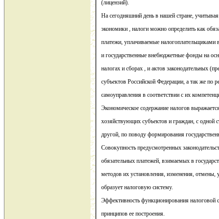
(лицензий).
На сегодняшний день в нашей стране, учитыва
экономики , налоги можно определить как обяз
платежи, уплачиваемые налогоплательщиками 
и государственные внебюджетные фонды на осн
налогах и сборах , и актов законодательных (п
субъектов Российской Федерации, а так же по 
самоуправления в соответствии с их компетенц
Экономическое содержание налогов выражает
хозяйствующих субъектов и граждан, с одной ст
другой, по поводу формирования государствен
Совокупность предусмотренных законодательс
обязательных платежей, взимаемых в государст
методов их установления, изменения, отмены, 
образует налоговую систему.
Эффективность функционирования налоговой с
принципов ее построения.