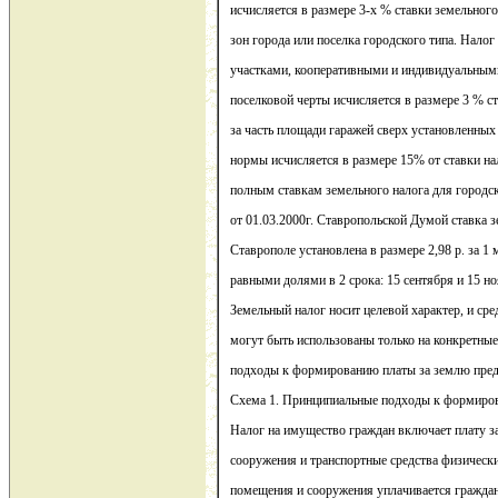
исчисляется в размере 3-х % ставки земельног
зон города или поселка городского типа. Налог
участками, кооперативными и индивидуальными
поселковой черты исчисляется в размере 3 % с
за часть площади гаражей сверх установленных
нормы исчисляется в размере 15% от ставки на
полным ставкам земельного налога для городс
от 01.03.2000г. Ставропольской Думой ставка з
Ставрополе установлена в размере 2,98 р. за 1 
равными долями в 2 срока: 15 сентября и 15 но
Земельный налог носит целевой характер, и сре
могут быть использованы только на конкретны
подходы к формированию платы за землю предс
Схема 1. Принципиальные подходы к формиров
Налог на имущество граждан включает плату з
сооружения и транспортные средства физических
помещения и сооружения уплачивается гражда