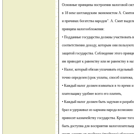
Основные принципы построения налоговой си
в 18 веке шотландским экономистом А. Смитом
и причинах богатства народов". А. Смит выде
принципа налогообложения:
• Подданные государства должны участвовать в
соответственно доходу, которым они пользуют
защитой государства. Соблюдение этого принци
им приводит к равенству или не равенству в н
• Налог, который обязан уплачивать отдельный 
точно определен (срок уплаты, способ платежа,
• Каждый налог должен взиматься в то время и 
плательщику удобнее всего его платить,
• Каждый налог должен быть задуман и разрабо
брал и удерживал из кармана народа возможно 
приносит казначейству государства. Кроме тог
быть доступна для восприятия налогоплательщи