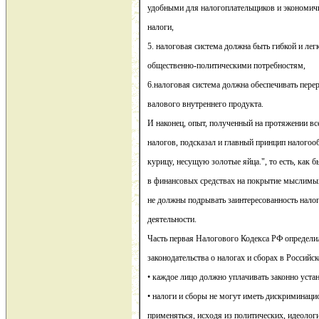
удобными для налогоплательщиков и экономи
налоги,
5. налоговая система должна быть гибкой и л
общественно-политическими потребностям,
6.налоговая система должна обеспечивать пере
валового внутреннего продукта.
И наконец, опыт, полученный на протяжении вс
налогов, подсказал и главный принцип налогооб
курицу, несущую золотые яйца.", то есть, как 
в финансовых средствах на покрытие мыслимы
не должны подрывать заинтересованность нало
деятельности.
Часть первая Налогового Кодекса РФ определи
законодательства о налогах и сборах в Российс
• каждое лицо должно уплачивать законно уста
• налоги и сборы не могут иметь дискриминаци
применяться, исходя из политических, идеологи