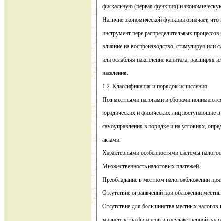
фискальную (первая функция) и экономическую
Наличие экономической функции означает, что 
инструмент пере распределительных процессов
влияние на воспроизводство, стимулируя или с
или ослабляя накопление капитала, расширяя и
населения.
1.2. Классификация и порядок исчисления.
Под местными налогами и сборами понимаются
юридических и физических лиц поступающие в
самоуправления в порядке и на условиях, опр
актами.
Характерными особенностями системы налого
Множественность налоговых платежей.
Преобладание в местном налогообложении пря
Отсутствие ограничений при обложении местн
Отсутствие для большинства местных налогов 
министерства финансов и государственной нал