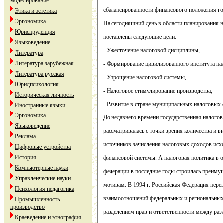
моделирование
сбалансированности финансового положения го
Этика и эстетика
Эргономика
На сегодняшний день в области планирования
Юриспруденция
поставлены следующие цели:
Языковедение
- Ужесточение налоговой дисциплины,
Литература
Литература зарубежная
- Формирование цивилизованного института на
Литература русская
- Упрощение налоговой системы,
Юридпсихология
- Налоговое стимулирование производства,
Историческая личность
- Развитие в стране муниципальных налоговых 
Иностранные языки
Эргономика
До недавнего времени государственная налогов
Языковедение
рассматривалась с точки зрения количества и ви
Реклама
источников зачисления налоговых доходов исх
Цифровые устройства
История
финансовой системы. А налоговая политика в 
Компьютерные науки
федерации в последние годы строилась преиму
Управленческие науки
мотивам. В 1994 г. Российская Федерация пере
Психология педагогика
взаимоотношений федеральных и региональны
Промышленность
производство
разделением прав и ответственности между ра
Краеведение и этнография