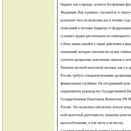
бюджет, как и прежде, остается бесправным ф
Федерации. Как и раньше, спускаются «с верху
результате чего по несколько раз в течение го
отчислений в местные бюджеты от федеральных
условиях трудно рассчитывать на стабильность
Сейчас важно перейти к таким действиям в ф
отношений, которые отвечали бы целям стабил
сочетали дисциплину исполнения законов и своб
Развитие местной налоговой системы, как и в 
России, требует совершенствования организац
финансовыми службами. На сегодняшний день о
оперативному руководству Государственной Н
Государственным Налоговым Комитетом РФ Ми
России. Это позволило обеспечить четкую коо
всей налоговой деятельности, повысить качест
налогообложения, в том числе и на местах.
Создание новой местной системы налогооблож