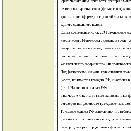
юридического лица, признается предпринимате
регистрации крестьянского (фермерского) хозяй
крестьянского (фермерского) хозяйства также
единого социального налога.
Если в соответствии со ст. 259 Гражданского к
крестьянского (фермерского) хозяйства будет с
товарищество или производственный кооператив
новый налогоплательщик в качестве организаци
хозяйственного товарищества или производстве
Под физическими лицами, являющимися плате
налога, понимаются граждане РФ, иностранные 
(ст. 11 Налогового кодекса РФ).
Физические лица могут также нанимать иных ф
договорам или договорам гражданско-правового 
Трудового кодекса РФ установлено, что работод
уплачивать страховые взносы и другие обязате
размерах, которые определяются федеральными