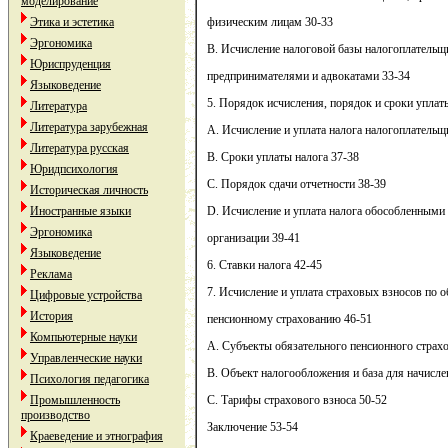
моделирование
Этика и эстетика
физическим лицам 30-33
Эргономика
В. Исчисление налоговой базы налогоплатель
Юриспруденция
предпринимателями и адвокатами 33-34
Языковедение
5. Порядок исчисления, порядок и сроки уплат
Литература
Литература зарубежная
А. Исчисление и уплата налога налогоплательщ
Литература русская
В. Сроки уплаты налога 37-38
Юридпсихология
С. Порядок сдачи отчетности 38-39
Историческая личность
Иностранные языки
D. Исчисление и уплата налога обособленными
Эргономика
организации 39-41
Языковедение
6. Ставки налога 42-45
Реклама
7. Исчисление и уплата страховых взносов по 
Цифровые устройства
История
пенсионному страхованию 46-51
Компьютерные науки
А. Субъекты обязательного пенсионного страх
Управленческие науки
В. Объект налогообложения и база для начисле
Психология педагогика
Промышленность
С. Тарифы страхового взноса 50-52
производство
Заключение 53-54
Краеведение и этнография