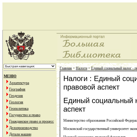
Главная
>
Налоги
>
Единый социальный налог - п
МЕНЮ
Налоги : Единый соц
Архитектура
правовой аспект
География
Геодезия
Единый социальный н
Геология
аспект
Геополитика
Государство и право
Министерство образования Российской Федера
Гражданское право и процесс
Делопроизводство
Московский государственный университет экон
Детали машин