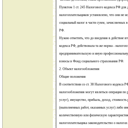
Пунктом 1 ст. 245 Налогового кодекса РФ для
налогоплательщиков установлено, что они не и
социальный налог в части сумм, зачисляемых 
РФ.
Нужно отметить, что до введения в действие в
кодекса РФ, действовала та же норма - налог
предпринимательскую и иную профессиональную
взносы в Фонд социального страхования РФ.
2. Объект налогообложения
Общие положения
В соответствии со ст. 38 Налогового кодекса 
налогообложения могут являться операции по р
услуг), имущество, прибыль, доход, стоимость
(выполненных работ, оказанных услуг) либо и
количественную или физическую характеристик
налогоплательщика законодательство о налогах