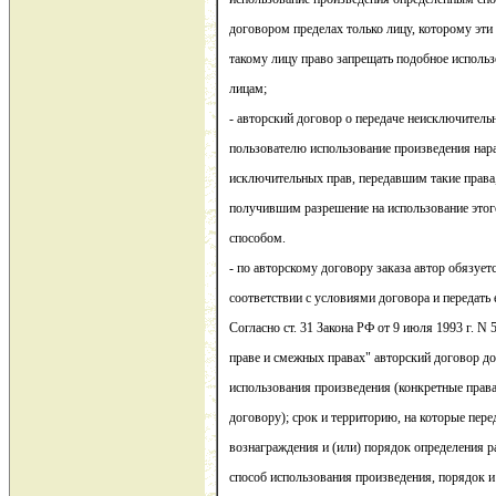
договором пределах только лицу, которому эти 
такому лицу право запрещать подобное исполь
лицам;
- авторский договор о передаче неисключитель
пользователю использование произведения нара
исключительных прав, передавшим такие права,
получившим разрешение на использование этог
способом.
- по авторскому договору заказа автор обязует
соответствии с условиями договора и передать 
Согласно ст. 31 Закона РФ от 9 июля 1993 г. N
праве и смежных правах" авторский договор д
использования произведения (конкретные прав
договору); срок и территорию, на которые пере
вознаграждения и (или) порядок определения 
способ использования произведения, порядок и