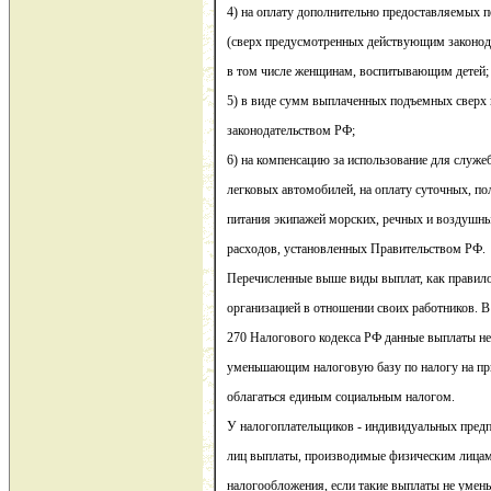
4) на оплату дополнительно предоставляемых 
(сверх предусмотренных действующим законода
в том числе женщинам, воспитывающим детей;
5) в виде сумм выплаченных подъемных сверх
законодательством РФ;
6) на компенсацию за использование для служ
легковых автомобилей, на оплату суточных, по
питания экипажей морских, речных и воздушны
расходов, установленных Правительством РФ.
Перечисленные выше виды выплат, как правил
организацией в отношении своих работников. В с
270 Налогового кодекса РФ данные выплаты не
уменьшающим налоговую базу по налогу на пр
облагаться единым социальным налогом.
У налогоплательщиков - индивидуальных пред
лиц выплаты, производимые физическим лицам
налогообложения, если такие выплаты не умен