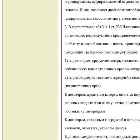
индивидуальных предпринимателей не должны 
налогом. Иначе, возникнет двойное налогообл
предприниматели самостоятельно уплачивают е
3. В соответствии с абз.3 п. 1 ст. 236 Налогово
организаций, индивидуальных предпринимателе
к объекту налогообложения выплаты, произво
следующим гражданско-правовым договорам:
1) по договорам, предметом которых является 
собственности или иных вещных прав на имуще
2) по договорам, связанным с передачей в пол
(имущественных прав).
К договорам, предметом которых является пер
или иных вещных прав на имущество, в частнос
поставки, купли-продажи.
К договорам, связанным с передачей в пользов
частности, относятся договоры аренды.
При этом следует отметить, что авторские дог