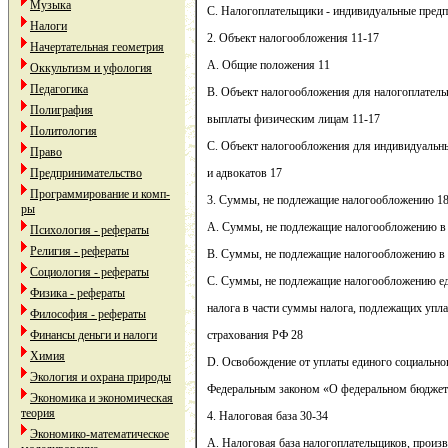
Музыка
С. Налогоплательщики - индивидуальные предп
Налоги
2. Объект налогообложения 11-17
Начертательная геометрия
А. Общие положения 11
Оккультизм и уфология
Педагогика
В. Объект налогообложения для налогоплател
Полиграфия
выплаты физическим лицам 11-17
Политология
С. Объект налогообложения для индивидуальн
Право
Предпринимательство
и адвокатов 17
Программирование и комп-
3. Суммы, не подлежащие налогообложению 18
ры
А. Суммы, не подлежащие налогообложению в 
Психология - рефераты
Религия - рефераты
В. Суммы, не подлежащие налогообложению в 
Социология - рефераты
С. Суммы, не подлежащие налогообложению ед
Физика - рефераты
налога в части суммы налога, подлежащих упла
Философия - рефераты
Финансы деньги и налоги
страхования РФ 28
Химия
D. Освобождение от уплаты единого социально
Экология и охрана природы
Федеральным законом «О федеральном бюджете
Экономика и экономическая
теория
4. Налоговая база 30-34
Экономико-математическое
А. Налоговая база налогоплательщиков, прои