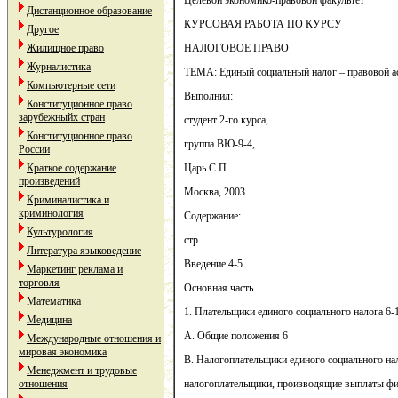
Целевой экономико-правовой факультет
Дистанционное образование
КУРСОВАЯ РАБОТА ПО КУРСУ
Другое
Жилищное право
НАЛОГОВОЕ ПРАВО
Журналистика
ТЕМА: Единый социальный налог – правовой ас
Компьютерные сети
Выполнил:
Конституционное право
зарубежныйх стран
студент 2-го курса,
Конституционное право
группа ВЮ-9-4,
России
Краткое содержание
Царь С.П.
произведений
Москва, 2003
Криминалистика и
криминология
Содержание:
Культурология
стр.
Литература языковедение
Введение 4-5
Маркетинг реклама и
торговля
Основная часть
Математика
1. Плательщики единого социального налога 6-
Медицина
А. Общие положения 6
Международные отношения и
мировая экономика
В. Налогоплательщики единого социального на
Менеджмент и трудовые
отношения
налогоплательщики, производящие выплаты фи