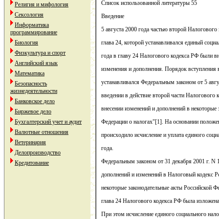
Список использованной литературы 55
Религия и мифология
Сексология
Введение
Информатика
5 августа 2000 года частью второй Налогового
программирование
Биология
глава 24, которой устанавливался единый социа
Физкультура и спорт
года в главу 24 Налогового кодекса РФ были 
Английский язык
изменения и дополнения. Порядок вступления в
Математика
устанавливался Федеральным законом от 5 авгу
Безопасность
жизнедеятельности
введении в действие второй части Налогового 
Банковское дело
внесении изменений и дополнений в некоторые 
Биржевое дело
Бухгалтерский учет и аудит
Федерации о налогах"[1]. На основании положе
Валютные отношения
происходило исчисление и уплата единого социа
Ветеринария
года.
Делопроизводство
Федеральным законом от 31 декабря 2001 г. N 
Кредитование
дополнений и изменений в Налоговый кодекс Р
некоторые законодательные акты Российской Фе
глава 24 Налогового кодекса РФ была изложена
При этом исчисление единого социального нало