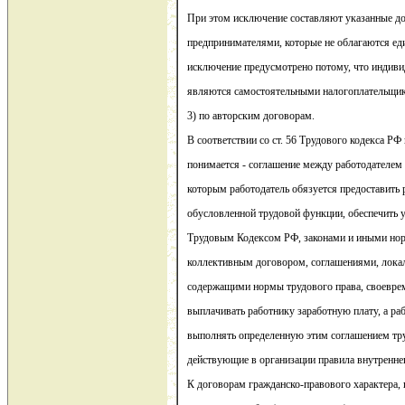
При этом исключение составляют указанные д
предпринимателями, которые не облагаются е
исключение предусмотрено потому, что индив
являются самостоятельными налогоплательщика
3) по авторским договорам.
В соответствии со ст. 56 Трудового кодекса Р
понимается - соглашение между работодателем 
которым работодатель обязуется предоставить 
обусловленной трудовой функции, обеспечить 
Трудовым Кодексом РФ, законами и иными но
коллективным договором, соглашениями, лок
содержащими нормы трудового права, своевре
выплачивать работнику заработную плату, а ра
выполнять определенную этим соглашением тр
действующие в организации правила внутренне
К договорам гражданско-правового характера,