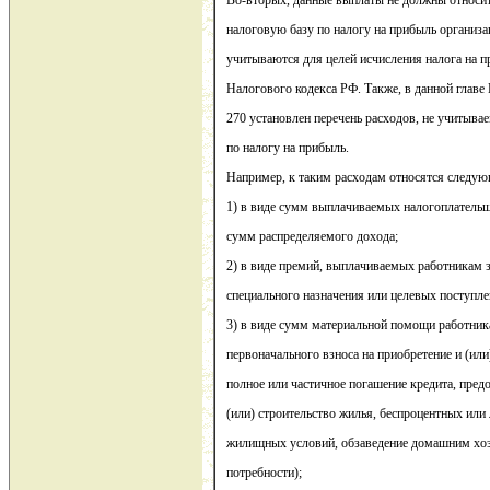
Во-вторых, данные выплаты не должны относи
налоговую базу по налогу на прибыль организа
учитываются для целей исчисления налога на п
Налогового кодекса РФ. Также, в данной главе 
270 установлен перечень расходов, не учитыв
по налогу на прибыль.
Например, к таким расходам относятся следу
1) в виде сумм выплачиваемых налогоплатель
сумм распределяемого дохода;
2) в виде премий, выплачиваемых работникам з
специального назначения или целевых поступле
3) в виде сумм материальной помощи работник
первоначального взноса на приобретение и (или
полное или частичное погашение кредита, пред
(или) строительство жилья, беспроцентных или
жилищных условий, обзаведение домашним хоз
потребности);