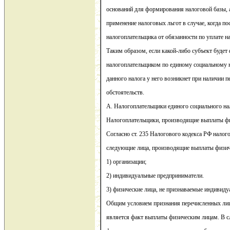
оснований для формирования налоговой базы, а
применение налоговых льгот в случае, когда п
налогоплательщика от обязанности по уплате на
Таким образом, если какой-либо субъект будет
налогоплательщиком по единому социальному на
данного налога у него возникнет при наличии 
обстоятельств.
A. Налогоплательщики единого социального на
Налогоплательщики, производящие выплаты ф
Согласно ст. 235 Налогового кодекса РФ нало
следующие лица, производящие выплаты физи
1) организации;
2) индивидуальные предприниматели.
3) физические лица, не признаваемые индивид
Общим условием признания перечисленных ли
является факт выплаты физическим лицам. В с