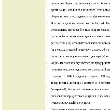
настоящим Кодексом, филиалы и иные обособл
организаций исполняют обязанности этих орган
сборов по месту нахождения этих филиалов и 
В развитие данного положения в п. 8 ст. 243 Н
установлено, что обособленные подразделения
расчетный счет и начисляющие выплаты и иные
физических лиц, исполняют обязанности органи
(авансовых платежей по налогу), а также обяза
расчетов по налогу и налоговых деклараций по
Одним из способов осуществления предпринима
является исполнение договора о совместной де
Согласно ст. 1041 Гражданского кодекса РФ по
товарищества (договору о совместной деятельн
(товарищей) обязуются соединить свои вклады 
образования юридического лица для извлечени
не противоречащей закону цели.
Сторонами договора простого товарищества, з