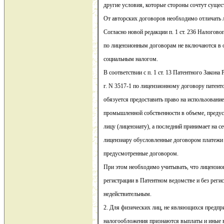
другие условия, которые стороны сочтут сущес
От авторских договоров необходимо отличать 
Согласно новой редакции п. 1 ст. 236 Налогов
по лицензионным договорам не включаются в 
социальным налогом.
В соответствии с п. 1 ст. 13 Патентного Закона
г. N 3517-1 по лицензионному договору патент
обязуется предоставить право на использовани
промышленной собственности в объеме, преду
лицу (лицензиату), а последний принимает на с
лицензиару обусловленные договором платежи 
предусмотренные договором.
При этом необходимо учитывать, что лицензи
регистрации в Патентном ведомстве и без регис
недействительным.
2. Для физических лиц, не являющихся предп
налогообложения признаются выплаты и иные 