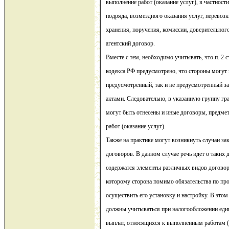
выполнение работ (оказание услуг), в частност
подряда, возмездного оказания услуг, перевозк
хранения, поручения, комиссии, доверительно
агентский договор.
Вместе с тем, необходимо учитывать, что п. 2 с
кодекса РФ предусмотрено, что стороны могут
предусмотренный, так и не предусмотренный 
актами. Следовательно, в указанную группу г
могут быть отнесены и иные договоры, предме
работ (оказание услуг).
Также на практике могут возникнуть случаи з
договоров. В данном случае речь идет о таких 
содержатся элементы различных видов договор
которому сторона помимо обязательства по про
осуществить его установку и настройку. В это
должны учитываться при налогообложении еди
выплат, относящихся к выполненным работам (