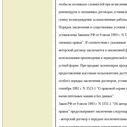
чтобы не возникало сложностей при исчислении
рекомендуем в смешанных договорах устанавли
сумму вознаграждения за выполненные работы 
Порядок заключения и существенные условия 
установлены Законом РФ от 9 июля 1993 г. N 5
смежных правах". В соответствии с указанным 
авторский договор заключается в письменной 
использовании произведения в периодической 
устной форме. При продаже экземпляров прог
предоставлении массовым пользователям досту
особого порядка заключения договоров, устан
сентября 1992 г. N 3523-1 "О правовой охране
вычислительных машин и баз данных".
Закон РФ от 9 июля 1993 г. N 5351-1 "Об авто
правах" предусматривает заключение следующи
- авторский договор о передаче исключительны
использование произведения определенным спо