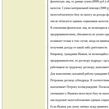
физических лиц, то данная сумма (8000 руб.) 
налогом. Сумма материальной помощи (3000 ру
налогооблагаемую базу по налогу на доходы фи
она не облагается единым социальным налогом
В отношении физических лиц, не являющихся
предпринимателями, обязанность по уплате еди
возникает только в том случае, когда он наним
получения дохода от какой-либо деятельности.
Например, гражданин Иванов, не являющийся
предпринимателем, по договору подряда с орга
работником по трудовому договору, выполняет
Для выполнения указанной работы гражданин 
Петровым договор субподряда. В соответстви
выплачивает Петрову вознаграждение. Поскол
уменьшают у Иванова налоговую базу по налог
она подлежит налогообложению единым социа
Если Иванов для своих личных нужд нанимает, 