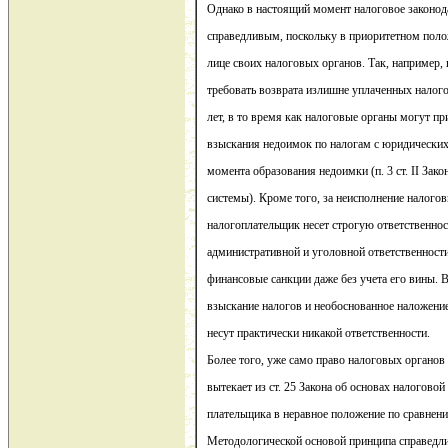
Однако в настоящий момент налоговое законода
справедливым, поскольку в приоритетном поло
лице своих налоговых органов. Так, например
требовать возврата излишне уплаченных налого
лет, в то время как налоговые органы могут п
взыскания недоимок по налогам с юридических 
момента образования недоимки (п. 3 ст. II Зако
системы). Кроме того, за неисполнение налого
налогоплательщик несет строгую ответственнос
административной и уголовной ответственности
финансовые санкции даже без учета его вины. 
взыскание налогов и необоснованное наложени
несут практически никакой ответственности.
Более того, уже само право налоговых органов 
вытекает из ст. 25 Закона об основах налоговой
плательщика в неравное положение по сравнен
Методологической основой принципа справедли