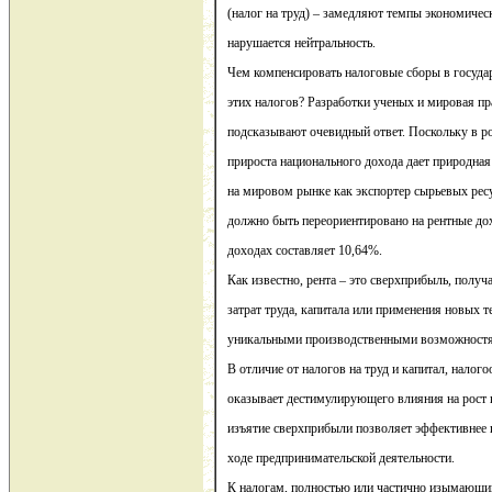
(налог на труд) – замедляют темпы экономичес
нарушается нейтральность.
Чем компенсировать налоговые сборы в госуд
этих налогов? Разработки ученых и мировая п
подсказывают очевидный ответ. Поскольку в ро
прироста национального дохода дает природная 
на мировом рынке как экспортер сырьевых рес
должно быть переориентировано на рентные до
доходах составляет 10,64%.
Как известно, рента – это сверхприбыль, полу
затрат труда, капитала или применения новых т
уникальными производственными возможност
В отличие от налогов на труд и капитал, налог
оказывает дестимулирующего влияния на рост п
изъятие сверхприбыли позволяет эффективнее 
ходе предпринимательской деятельности.
К налогам, полностью или частично изымающим