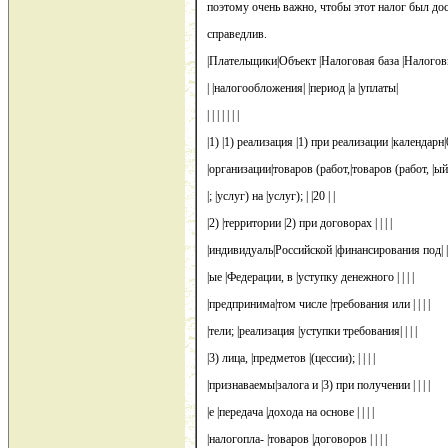
поэтому очень важно, чтобы этот налог был до
справедлив.
|Плательщики|Объект |Налоговая база |Налогов
| |налогообложения| |период |а |уплаты|
| | | | | | |
|1) |1) реализация |1) при реализации |календарн|0
|организации|товаров (работ,|товаров (работ, |ый
|; |услуг) на |услуг); | |20 | |
|2) |территории |2) при договорах | | | |
|индивидуаль|Российской |финансирования под| | |
|ые |Федерации, в |уступку денежного | | | |
|предпринима|том числе |требования или | | | |
|тели; |реализация |уступки требования| | | |
|3) лица, |предметов |(цессии); | | | |
|признаваемы|залога и |3) при получении | | | |
|е |передача |дохода на основе | | | |
|налогопла- |товаров |договоров | | | |