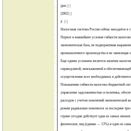
|дек.| | |
|2002| | |
|г. | | |
Налоговая система России сейчас находится в
Первое и важнейшее условие гибкости налого
экономическая база, не подверженная выраже
промышленного производства и не зависящая о
Еще одним условием является наличие налого
справедливой, неискаженной и обеспечивающей
осуществления всех необходимых и действител
Повышению гибкости налогово-бюджетной сист
управление задолженностью и политика, обесп
расходов с учетом изменений экономической к
режим радикально изменился за последние три 
стране сегодня действует одна из самых низких
физических лиц (единая — 13%) и одно из самы