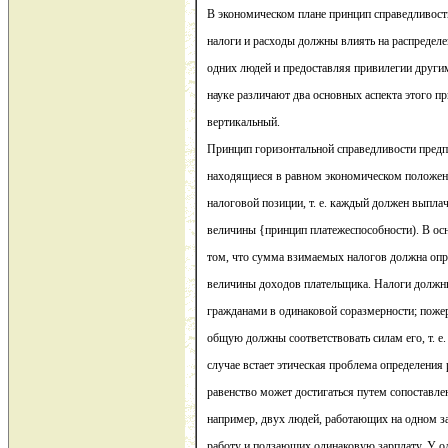
В экономическом плане принцип справедливости
налоги и расходы должны влиять на распределе
одних людей и предоставляя привилегии други
науке различают два основных аспекта этого п
вертикальный.
Принцип горизонтальной справедливости предпо
находящиеся в равном экономическом положени
налоговой позиции, т. е. каждый должен выпла
величины {принцип платежеспособности). В осн
том, что сумма взимаемых налогов должна опр
величины доходов плательщика. Налоги должн
гражданами в одинаковой соразмерности; поже
общую должны соответствовать силам его, т. е.
случае встает этическая проблема определения 
равенство может достигаться путем сопоставл
например, двух людей, работающих на одном 
работу и ползающих одинаковую зарплату. У од