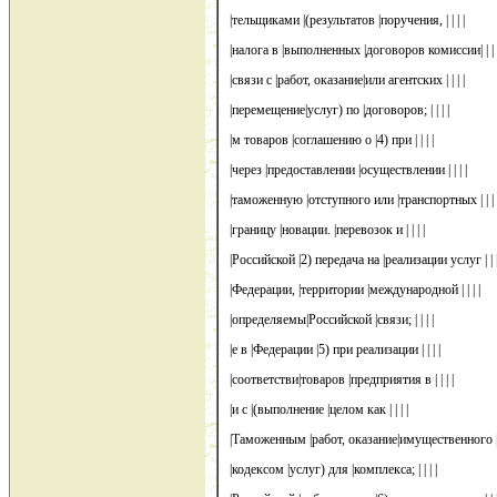
|тельщиками |(результатов |поручения, | | | |
|налога в |выполненных |договоров комиссии| | | 
|связи с |работ, оказание|или агентских | | | |
|перемещение|услуг) по |договоров; | | | |
|м товаров |соглашению о |4) при | | | |
|через |предоставлении |осуществлении | | | |
|таможенную |отступного или |транспортных | | | 
|границу |новации. |перевозок и | | | |
|Российской |2) передача на |реализации услуг | | |
|Федерации, |территории |международной | | | |
|определяемы|Российской |связи; | | | |
|е в |Федерации |5) при реализации | | | |
|соответстви|товаров |предприятия в | | | |
|и с |(выполнение |целом как | | | |
|Таможенным |работ, оказание|имущественного | |
|кодексом |услуг) для |комплекса; | | | |