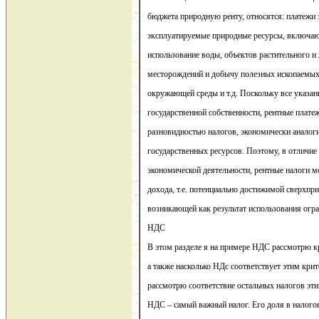
бюджета природную ренту, относятся: платежи 
эксплуатируемые природные ресурсы, включаю
использование воды, объектов растительного и
месторождений и добычу полезных ископаемых,
окружающей среды и т.д. Поскольку все указан
государственной собственности, рентные плате
разновидностью налогов, экономически аналоги
государственных ресурсов. Поэтому, в отличие 
экономической деятельности, рентные налоги 
дохода, т.е. потенциально достижимой сверхпр
возникающей как результат использования огра
НДС
В этом разделе я на примере НДС рассмотрю к
а также насколько НДс соответствует этим кри
рассмотрю соответствие остальных налогов эт
НДС – самый важный налог. Его доля в налого