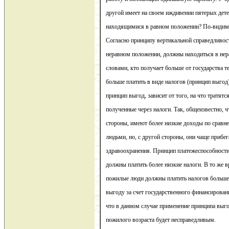
другой имеет на своем иждивении пятерых дете
находящимися в равном положении? По-видимо
Согласно принципу вертикальной справедливост
неравном положении, должны находиться в нер
словами, кто получает больше от государства т
больше платить в виде налогов (принцип выгод
принцип выгод, зависит от того, на что тратятс
полученные через налоги. Так, общеизвестно, 
стороны, имеют более низкие доходы по срав
людьми, но, с другой стороны, они чаще прибе
здравоохранения. Принцип платежеспособности
должны платить более низкие налоги. В то же в
пожилые люди должны платить налогов больше
выгоду за счет государственного финансирован
что в данном случае применение принципа выг
пожилого возраста будет несправедливым.