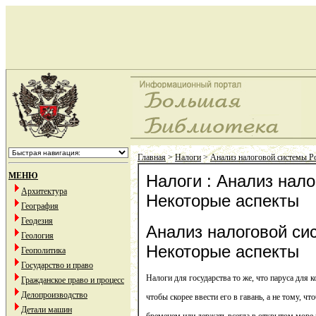
Главная
>
Налоги
>
Анализ налоговой системы Р
МЕНЮ
Налоги : Анализ нало
Архитектура
Некоторые аспекты
География
Геодезия
Анализ налоговой си
Геология
Некоторые аспекты
Геополитика
Государство и право
Налоги для государства то же, что паруса для 
Гражданское право и процесс
Делопроизводство
чтобы скорее ввести его в гавань, а не тому, чт
Детали машин