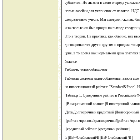
субъектов. Но льготы в свою очередь усложня
новые лазейки для уклонения от налогов. НДС 
следовательно учесть. Мы смотрим, сколько был
и за сколько он был продан на выходе следующ
Это в теории. На практике, как обычно, все в
договариваются друг с другом о продаже това
цене, в то время как нормальная цена платится
балансе.
Гибкость налогообложения
Гибкость системы налогообложения важна еще т
на инвестиционный рейтинг “Standard&Poor”. Н
|Таблица 1. Суверенные рейтинги Российской Фе
| |В национальной валюте |В иностранной валюте
|Дата|Долгосрочный кредитный |Долгосрочный 
| |рейтинг/прогноз/краткосрочный|рейтинг/прог
| |кредитный рейтинг |кредитный рейтинг |
|5 |BB+/Стабильный/B |BB/ Стабильный /B |