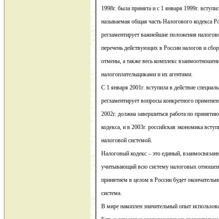
1998г. была принята и с 1 января 1999г. вступил
называемая общая часть Налогового кодекса Р
регламентирует важнейшие положения налогово
перечень действующих в России налогов и сбор
отмены, а также весь комплекс взаимоотношени
налогоплательщиками и их агентами.
С 1 января 2001г. вступила в действие специаль
регламентирует вопросы конкретного примене
2002г. должна завершиться работа по приняти
кодекса, и в 2003г. российская экономика всту
налоговой системой.
Налоговый кодекс – это единый, взаимосвязан
учитывающий всю систему налоговых отношени
принятием в целом в России будет окончатель
система.
В мире накоплен значительный опыт использов