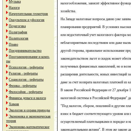
Музыка
налогообложения, зависит эффективное функци
Налоги
хозяйства.
Начертательная геометрия
На Западе налоговые вопросы давно уже заним
Оккультизм и уфология
Педагогика
планировании предприятий. В условиях высоки
Полиграфия
или недостаточный учет налогового фактора мо
Политология
неблагоприятным последствиям или даже вызва
Право
Предпринимательство
другой стороны, правильное использование п
Программирование и комп-
законодательством льгот и скидок может обеспе
ры
полученных финансовых накоплений, но и воз
Психология - рефераты
Религия - рефераты
расширения деятельности, новых инвестиций за
Социология - рефераты
даже за счет возврата налоговых платежей из к
Физика - рефераты
В законе Российской Федерации от 27 декабря 
Философия - рефераты
Финансы деньги и налоги
налоговой системы в Российской Федерации" да
Химия
"Под налогом, сбором, пошлиной и другим пл
Экология и охрана природы
взнос в бюджет соответствующего уровня или
Экономика и экономическая
теория
осуществляемый плательщиками в порядке и н
Экономико-математическое
законодательными актами". В этом же законе д