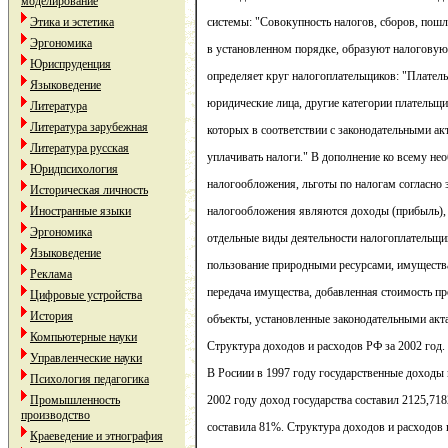
моделирование
Этика и эстетика
системы: "Совокупность налогов, сборов, пош
Эргономика
в установленном порядке, образуют налоговую 
Юриспруденция
определяет круг налогоплательщиков: "Плате
Языковедение
юридические лица, другие категории плательщи
Литература
Литература зарубежная
которых в соответствии с законодательными ак
Литература русская
уплачивать налоги." В дополнение ко всему н
Юридпсихология
налогообложения, льготы по налогам согласно 
Историческая личность
Иностранные языки
налогообложения являются доходы (прибыль), 
Эргономика
отдельные виды деятельности налогоплательщи
Языковедение
пользование природными ресурсами, имуществ
Реклама
передача имущества, добавленная стоимость пр
Цифровые устройства
История
объекты, установленные законодательными акт
Компьютерные науки
Структура доходов и расходов РФ за 2002 год.
Управленческие науки
В Росиии в 1997 году государственные доходы 
Психология педагогика
Промышленность
2002 году доход государства составил 2125,71
производство
составила 81%. Структура доходов и расходов 
Краеведение и этнография