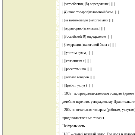
| |потребления; |8) определение | | | |
| |4) ввоз товаров|налоговой базы | | | |
| |на таможенную |налоговыми | | | |
| |территорию |агентами; | | | |
| |Российской |9) определение | | | |
| |Федерации. |налоговой базы с | | | |
| | |учетом сумм, | | | |
| | |связанных с | | | |
| | |расчетами по | | | |
| | |оплате товаров | | | |
| | |(работ, услуг) | | | |
. 10% - по продовольственным товарам (кроме
детей по перечню, утвержденому Правительст
. 20% по остальным товарам (работам, услугам
продовольственные товары.
Нейтральность
НДС – самый важный налог. Его доля в налого