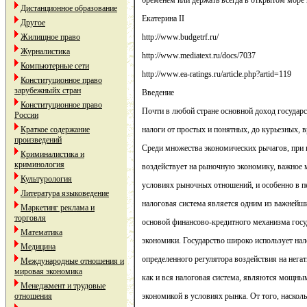
бременем или держать всегда в открытом море и
Дистанционное образование
Екатерина II
Другое
Жилищное право
http://www.budgetrf.ru/
Журналистика
http://www.mediatext.ru/docs/7037
Компьютерные сети
http://www.ea-ratings.ru/article.php?artid=119
Конституционное право
зарубежныйх стран
Введение
Конституционное право
Почти в любой стране основной доход государ
России
Краткое содержание
налоги от простых и понятных, до курьезных, в
произведений
Среди множества экономических рычагов, при
Криминалистика и
криминология
воздействует на рыночную экономику, важное 
Культурология
условиях рыночных отношений, и особенно в п
Литература языковедение
налоговая система является одним из важнейш
Маркетинг реклама и
торговля
основой финансово-кредитного механизма госу
Математика
экономики. Государство широко использует нал
Медицина
определенного регулятора воздействия на нега
Международные отношения и
мировая экономика
как и вся налоговая система, являются мощны
Менеджмент и трудовые
отношения
экономикой в условиях рынка. От того, наскол