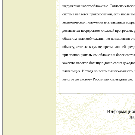
шедулярное налогообложение. Согласно класси
система является прогрессивной, если после в
экономическом положении плательщиков сокращ
достигается посредством сложной прогрессии: р
объектом налогообложения, но повышенная ста
объекту, а только к сумме, превышающей пред
при пропорциональном обложении более состоя
качестве налогов большую долю своих доходов
плательщик. Исходя из всего вышесказанного,
налоговую систему России как справедливую.
Информацион
дл