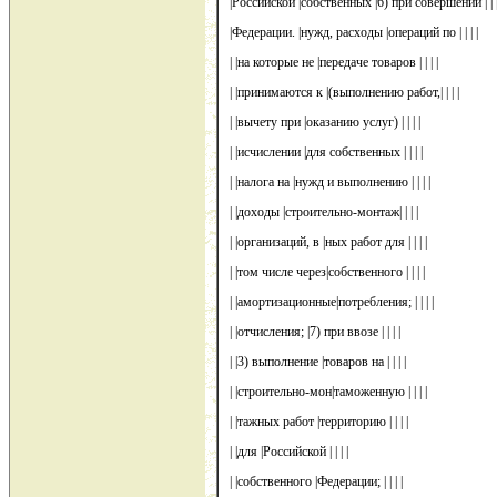
|Российской |собственных |6) при совершении | | |
|Федерации. |нужд, расходы |операций по | | | |
| |на которые не |передаче товаров | | | |
| |принимаются к |(выполнению работ,| | | |
| |вычету при |оказанию услуг) | | | |
| |исчислении |для собственных | | | |
| |налога на |нужд и выполнению | | | |
| |доходы |строительно-монтаж| | | |
| |организаций, в |ных работ для | | | |
| |том числе через|собственного | | | |
| |амортизационные|потребления; | | | |
| |отчисления; |7) при ввозе | | | |
| |3) выполнение |товаров на | | | |
| |строительно-мон|таможенную | | | |
| |тажных работ |территорию | | | |
| |для |Российской | | | |
| |собственного |Федерации; | | | |