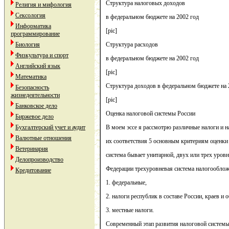
Структура налоговых доходов
Религия и мифология
Сексология
в федеральном бюджете на 2002 год
Информатика
[pic]
программирование
Биология
Структура расходов
Физкультура и спорт
в федеральном бюджете на 2002 год
Английский язык
[pic]
Математика
Структура доходов в федеральном бюджете на 
Безопасность
жизнедеятельности
[pic]
Банковское дело
Оценка налоговой системы России
Биржевое дело
Бухгалтерский учет и аудит
В моем эссе я рассмотрю различные налоги и н
Валютные отношения
их соответствия 5 основным критериям оценки
Ветеринария
система бывает унитарной, двух или трех уров
Делопроизводство
Федерации трехуровневая система налогооблож
Кредитование
1. федеральные,
2. налоги республик в составе России, краев и о
3. местные налоги.
Современный этап развития налоговой системы