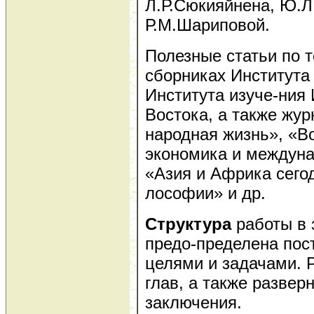
Л.Р.Сюкияйнена, Ю.Л
Р.М.Шариповой.
Полезные статьи по 
сборниках Института
Института изуче-ния
Востока, а также жу
народная жизнь», «В
экономика и междуна
«Азия и Африка сего
лософии» и др.
Структура
работы в 
предо-пределена по
целями и задачами. Р
глав, а также развер
заключения.