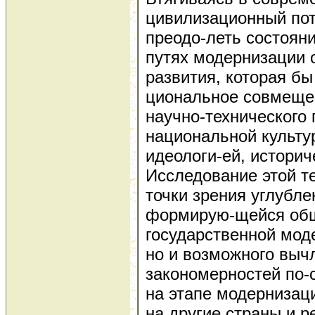
цивилизационный пот
преодо-леть состояни
путях модернизации
развития, которая бы
циональное совмеще
научно-технического 
национальной культу
идеологи-ей, истори
Исследование этой т
точки зрения углубл
формирую-щейся общ
государственной мод
но и возможного выч
закономерностей по-
на этапе модернизаци
на другие страны и р