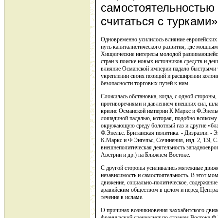
самостоятельностью 
считаться с турками» 
Одновременно усилилось влияние европейских 
путь капиталистического развития, где мощны
Хищнические интересы молодой развивающейся
стран в поиске новых источников средств и деш
влияние Османской империи падало быстрыми 
укреплении своих позиций и расширении колони
безопасности торговых путей к ним.
Сложилась обстановка, когда, с одной стороны
противоречиями и давлением внешних сил, шла
кризис Османской империи К.Маркс и Ф.Энельс
лошадиной падалью, которая, подобно всякому
окружающую среду болотный газ и другие «бл
Ф.Энельс. Британская политика. - Дизраэли. - Э
К.Маркс и Ф.Энгельс, Сочинения, изд. 2, Т.9, С
внешнеполитическая деятельность западноевроп
Австрии и др.) на Ближнем Востоке.
С другой стороны усиливались мятежные движе
независимость и самостоятельность. В этот мо
движение, социально-политическое, содержание
аравийским обществом в целом и перед Централ
течение в исламе.
О причинах возникновения ваххабитского движ
французский специалист по странам Востока Ф