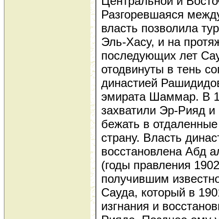
Центральной и Восто
Разгоревшаяся межд
власть позволила тур
Эль-Хасу, и на протя
последующих лет Са
отодвинуты в тень с
династией Рашидидов
эмирата Шаммар. В 
захватили Эр-Рияд и
бежать в отдаленные
страну. Власть дина
восстановлена Абд а
(годы правления 1902
получившим известн
Сауда, который в 190
изгнания и восстанов