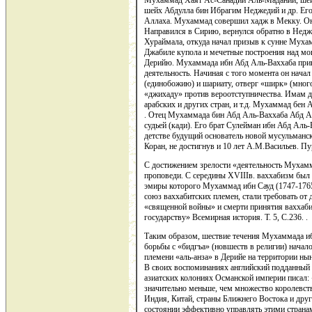
Мухаммад Хаят Ас-Санадий Аль-Маданий, шей
шейх Абдулла бин Ибрагим Неджедий и др. Его
Аллаха. Мухаммад совершил хадж в Мекку. Он
Направился в Сирию, вернулся обратно в Неджд
Хураймала, откуда начал призыв к сунне Муха
Джабиле купола и мечетные построения над мо
Дерийю. Мухаммада ибн Абд Аль-Ваххаба прин
деятельность. Начиная с того момента он нача
(единобожию) и шариату, отверг «ширк» (мног
«джихаду» против вероотступничества. Имам д
арабских и других стран, и т.д. Мухаммад бен А
. Отец Мухаммада бин Абд Аль-Ваххаба Абд А
судьей (кади). Его брат Сулейман ибн Абд Аль
детстве будущий основатель новой мусульманс
Коран, не достигнув и 10 лет А.М.Васильев. Пур
С достижением зрелости «деятельность Мухамм
проповеди. С середины XVIIIв. ваххабизм был
эмиры которого Мухаммад ибн Сауд (1747-1765)
союз ваххабитских племен, стали требовать от
«священной войны» и смерти принятия ваххаби
государству» Всемирная история. Т. 5, С.236. .
Таким образом, шествие течения Мухаммада и
борьбы с «бидгъа» (новшеств в религии) начал
племени «аль-анза» в Дерийе на территории ны
В своих воспоминаниях английский подданный
азиатских колониях Османской империи писал: 
значительно меньше, чем множество королевств
Индия, Китай, страны Ближнего Востока и друг
состоянии эффективно управлять этими страна