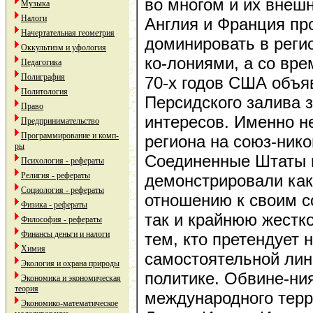
во многом и их внеш
Музыка
Налоги
Англия и Франция пр
Начертательная геометрия
доминировать в реги
Оккультизм и уфология
ко-лониями, а со вре
Педагогика
Полиграфия
70-х годов США объя
Политология
Персидского залива 
Право
интересов. Именно н
Предпринимательство
Программирование и комп-
региона на союз-ник
ры
Соединенные Штаты 
Психология - рефераты
Религия - рефераты
демонстрировали как
Социология - рефераты
отношению к своим с
Физика - рефераты
так и крайнюю жестк
Философия - рефераты
Финансы деньги и налоги
тем, кто претендует 
Химия
самостоятельной лин
Экология и охрана природы
политике. Обвине-ни
Экономика и экономическая
теория
международного тер
Экономико-математическое