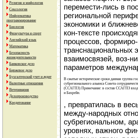
Религия и мифология
перемести-лись в по
Сексология
региональной перифе
Информатика
программирование
экономики и ближнев
Биология
кон-тексте происход
Физкультура и спорт
процессов, формиро
Английский язык
Математика
транснациональных 
Безопасность
взаимосвязей, воз-н
жизнедеятельности
Банковское дело
параметров междуна
Биржевое дело
Бухгалтерский учет и аудит
В сжатые исторические сроки данная группа го
Валютные отношения
субрегионального альянса Совета сотрудничест
(ССАГПЗ) Примечание: в состав ССАГПЗ входя
Ветеринария
и Бахрейн.
Делопроизводство
, превратилась в вес
Кредитование
между-народных отн
субрегиональном, ар
уровнях, важного фи