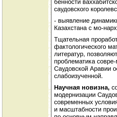
бенности ваххабитск
саудовского королевс
- выявление динамик
Казахстана с мо-нар
Тщательная прорабо
фактологического ма
литератур, позволяют
проблематика совре
Саудовской Аравии о
слабоизученной.
Научная новизна,
с
модернизации Саудов
современных условия
и масштабности про
по основным направл