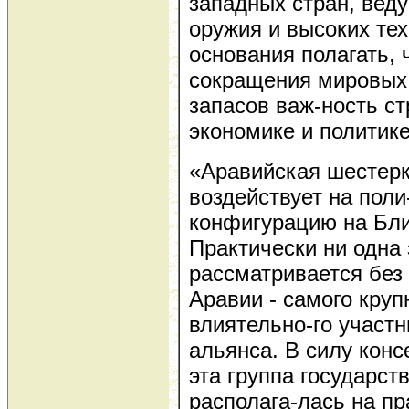
западных стран, вед
оружия и высоких те
основания полагать, 
сокращения мировых
запасов важ-ность с
экономике и политике
«Аравийская шестер
воздействует на поли
конфигурацию на Бл
Практически ни одна
рассматривается без
Аравии - самого крупн
влиятельно-го участ
альянса. В силу кон
эта группа государст
располага-лась на п