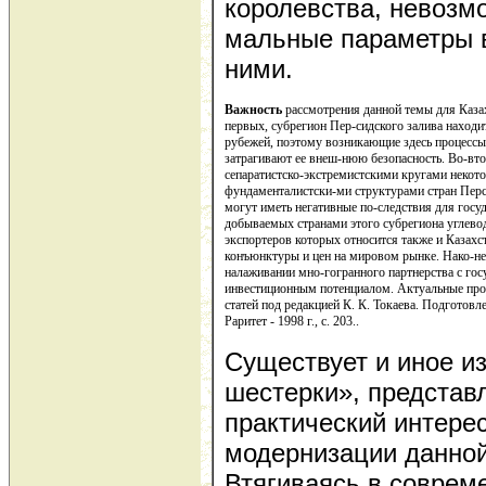
королевства, невозм
мальные параметры 
ними.
Важность
рассмотрения данной темы для Каза
первых, субрегион Пер-сидского залива находи
рубежей, поэтому возникающие здесь процессы,
затрагивают ее внеш-нюю безопасность. Во-в
сепаратистско-экстремистскими кругами некот
фундаменталистски-ми структурами стран Перс
могут иметь негативные по-следствия для госу
добываемых странами этого субрегиона углево
экспортеров которых относится также и Казах
конъюнктуры и цен на мировом рынке. Нако-нец
налаживании мно-гогранного партнерства с г
инвестиционным потенциалом. Актуальные про
статей под редакцией К. К. Токаева. Подготов
Раритет - 1998 г., с. 203..
Существует и иное и
шестерки», предста
практический интерес
модернизации данной
Втягиваясь в соврем