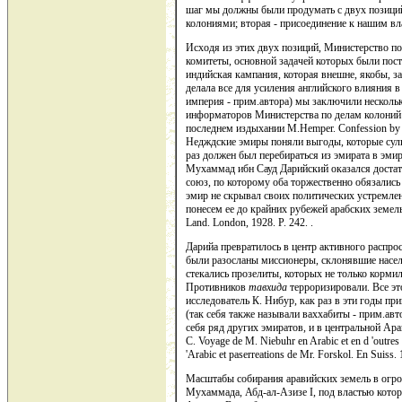
шаг мы должны были продумать с двух позиций
колониями; вторая - присоединение к нашим в
Исходя из этих двух позиций, Министерство по
комитеты, основной задачей которых были пос
индийская кампания, которая внешне, якобы, з
делала все для усиления английского влияния 
империя - прим.автора) мы заключили несколь
информаторов Министерства по делам колоний 
последнем издыхании M.Hemper. Confession by a Br
Недждские эмиры поняли выгоды, которые сули
раз должен был перебираться из эмирата в эмира
Мухаммад ибн Сауд Дарийский оказался доста
союз, по которому оба торжественно обязались
эмир не скрывал своих политических устремлени
понесем ее до крайних рубежей арабских земель» 
Land. London, 1928. P. 242. .
Дарийа превратилось в центр активного распро
были разосланы миссионеры, склонявшие насел
стекались прозелиты, которых не только корми
Противников
тавхида
терроризировали. Все эт
исследователь К. Нибур, как раз в эти годы п
(так себя также называли ваххабиты - прим.авт
себя ряд других эмиратов, и в центральной Ар
С. Voyage de M. Niebuhr en Arabic et en d 'outres p
'Arabic et paserreations de Mr. Forskol. En Suiss. 1
Масштабы собирания аравийских земель в огро
Мухаммада, Абд-ал-Азизе I, под властью котор