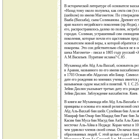
В исторической литературе об основателе вахх
«Назад тому около полувека, как секта сия (т.
(шейхом) по имени Магометом. По утверждение
Вааба (Ваххаба), сына Солиманова. Древнее ес
арап малого негдийского поколения (пр.Недж), 
его, распространилось далеко по полям, истреб
городах. Солиман, устрашенный сим сновидение
поколения, которые почли его щастливым предз
основателем новой веры, к которой обратятся 
покорены. Это сон действительно сбылся не в о
шека Магомета» - писал в 1805 году русский 
А.М.Васильев. Пуритане ислама? С.85 .
Мухаммад ибн Абд Аль-Ваххаб, основатель ре
в Аравии, названного по его имени ваххабизм
в 1703 Осман ибн Абдаллах ибн Бишр. Символ сл
дате его рождения во мнениях ученых имеется
называемая садом мыслей и понятий. Ч. I. С.25
Зейни Дахлян указывает третью дату его рожде
Зейни Дахлян. Заблуждение ваххабистов. Киев. 1
В книги же Мухаммада ибн Абд Аль-Ваххаба «К
принципы и основы его новой религиозной сек
Абд Аль-Ваххаб бин шейх Сулейман бин Али и
Машраф бин Омар бин Маадад бин Раис бин За
Касим бин Муса бин Масуд бин Акба Аль-Ханза
местечке Аль-Айна в Неджде. Коран читал в 10 
чем удивлял членов своей семьи. Он начал пос
образованных людей. С этой целью ездил в Бас