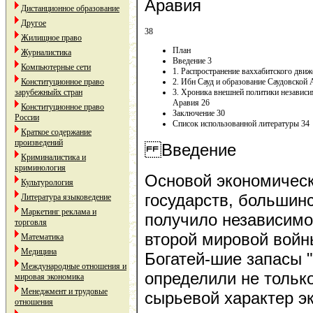
Аравия
Дистанционное образование
Другое
38
Жилищное право
План
Журналистика
Введение 3
Компьютерные сети
1. Распространение ваххабитского дви
Конституционное право
2. Ибн Сауд и образование Саудовской 
зарубежныйх стран
3. Хроника внешней политики независи
Аравия 26
Конституционное право
Заключение 30
России
Список использованной литературы 34
Краткое содержание
произведений
Введение
Криминалистика и
криминология
Основой экономическ
Культурология
государств, большинс
Литература языковедение
Маркетинг реклама и
получило независимо
торговля
второй мировой войн
Математика
Медицина
Богатей-шие запасы "
Международные отношения и
определили не тольк
мировая экономика
Менеджмент и трудовые
сырьевой характер эк
отношения