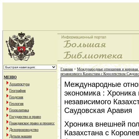
Главная
>
Международные отношения и мировая
независимого Казахстана с Королевством Саудов
МЕНЮ
Международные отно
Архитектура
География
экономика : Хроника
Геодезия
независимого Казахс
Геология
Саудовская Аравия
Геополитика
Государство и право
Хроника внешней пол
Гражданское право и процесс
Делопроизводство
Казахстана с Короле
Детали машин