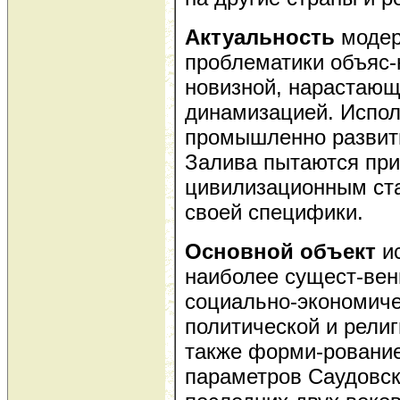
Актуальность
модер
проблематики объяс-
новизной, нарастающ
динамизацией. Испол
промышленно развит
Залива пытаются пр
цивилизационным ст
своей специфики.
Основной объект
и
наиболее сущест-ве
социально-экономиче
политической и рели
также форми-ровани
параметров Саудовск