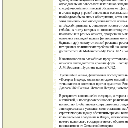
оправдательном завоевательных планов западны
специфической политической обстановке. Цент
и стояла перед угрозой завоевания османскими
необходимо было знамя объединения, а так ка
этим знаменем стал определенный толк ислама 
ал-Ваххаб призывал к очищению ислама от оста
(«
бида»
, к числу которых он относил отход от
почитаемых в разных оазисах, процветание ма
основных заповедей ислама (пятикратная молитв
бедных и др.), отказу от всякой роскоши, росто
нет прямых политических требований, но косвенн
gouvernement de Mohammed-Aly. Paris. 1823. Vol. 
К возникновению ваххабизма предшествовало е
оазисной знати достигли крайних форм. Экспл
А.М.Васильев. Пуритане ислама? С.82. .
Хусейн ибн Ганнам, фанатичный последователь
«История Неджда, называемая садом мыслей и 
точки кипения населения против правителя Рияд
Давваса Ибн Ганнам. История Неджда, называем
В результате сложившейся ситуации, интересы
английской, и последователей нового религиоз
полностью. В обстановке сокрушительного па
заинтересованы в усилении своего влияния на
стратегическую задачу обеспечить прямой вых
колониальным владениям в Индии, и безопаснос
нового исламского государственного образован
независимого от Османской империи.