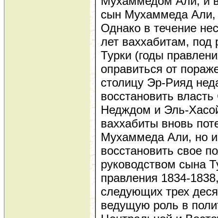
Мухаммедом Али, и в
сын Мухаммеда Али,
Однако в течение не
лет ваххабитам, под
Турки (годы правлени
оправиться от пораж
столицу Эр-Рияд нед
восстановить власть
Недждом и Эль-Хасой
ваххабиты вновь пот
Мухаммеда Али, но и
восстановить свое п
руководством сына Т
правления 1834-1838,
следующих трех деся
ведущую роль в поли