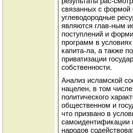
результаты рас-смот
связанных с формой 
углеводородные ресур
являются глав-ным 
поступлений и форм
программ в условиях
капита-ла, а также п
приватизации госуда
собственности.
Анализ исламской с
нацелен, в том числ
политического характ
общественном и госу
что призвано в усло
самоидентификации 
народов содействов