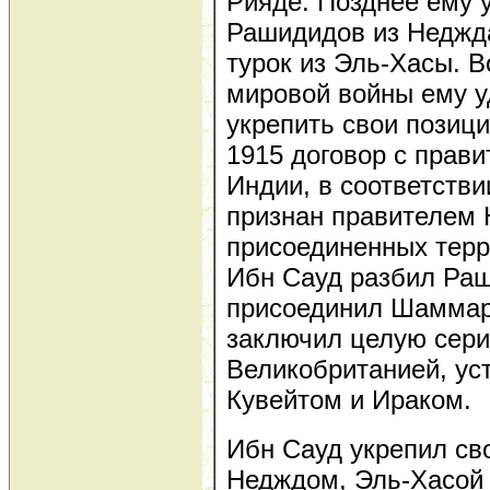
Рияде. Позднее ему 
Рашидидов из Неджда
турок из Эль-Хасы. 
мировой войны ему 
укрепить свои позици
1915 договор с прав
Индии, в соответстви
признан правителем 
присоединенных терр
Ибн Сауд разбил Раш
присоединил Шаммар
заключил целую сери
Великобританией, ус
Кувейтом и Ираком.
Ибн Сауд укрепил св
Недждом, Эль-Хасой