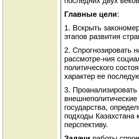
последних двух веков
Главные цели
:
1. Вскрыть закономе
этапов развития стра
2. Спрогнозировать н
рассмотре-ния социа
политического состо
характер ее последу
3. Проанализировать
внешнеполитические
государства, опреде
подходы Казахстана 
перспективу.
Задачи
работы спрое