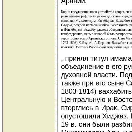
Аравии.
Корни государственного устройства современн
религиозном реформаторском движении середи
основано Мухаммедом ибн Абд аль-Ваххабом 
Саудом, вождем племени анайза, населявшем 
и Ибн Абд аль-Ваххабу удалось объединить пл
конфедерацию, целью которой было распростран
территорию всего Аравийского п-ова. Сын Мух
1765-1803) Х.Дзуцев, А.Першиц. Ваххабиты на 
практика. Вестник Российской Академии наук. 1
, принял титул имама
объединение в его рук
духовной власти. Под
также при его сыне С
1803-1814) ваххабит
Центральную и Вост
вторглись в Ирак, С
опустошили Хиджаз. 
19 в. они были разб