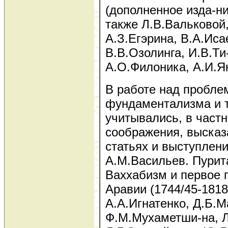
(дополненное изда-ни
также Л.В.Вальковой,
А.З.Егэрина, В.А.Иса
В.В.Озолинга, И.В.Т
А.О.Филоника, А.И.Я
В работе над пробле
фундаментализма и 
учитывались, в частн
соображения, высказ
статьях и выступлен
А.М.Васильев. Пурит
Ваххабизм и первое 
Аравии (1744/45-1818)
А.А.Игнатенко, Д.Б.
Ф.М.Мухаметши-на, Л