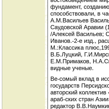
фундамент, созданию
способствовали, в ча
А.М.Васильев Василь
Саудовской Аравии (1
/Алексей Васильев; О
Иванов.-2-е изд., рас
М.:Классика плюс,199
В.Б.Луцкий, Г.И.Мирс
Е.М.Примаков, Н.А.С
видные ученые.
Ве-сомый вклад в ис
государств Персидско
авторский коллектив
араб-ских стран Азии
редактор В.В.Наумкин