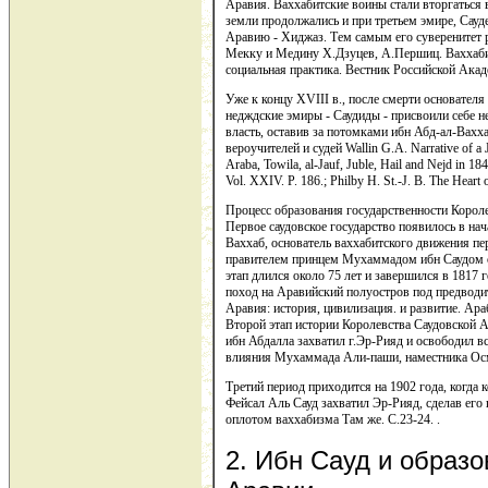
Аравия. Ваххабитские воины стали вторгаться 
земли продолжались и при третьем эмире, Сауд
Аравию - Хиджаз. Тем самым его суверенитет 
Мекку и Медину Х.Дзуцев, А.Першиц. Ваххабит
социальная практика. Вестник Российской Акаде
Уже к концу XVIII в., после смерти основател
недждские эмиры - Саудиды - присвоили себе н
власть, оставив за потомками ибн Абд-ал-Вахха
вероучителей и судей Wallin G.A. Narrative of a
Araba, Towila, al-Jauf, Juble, Hail and Nejd in 184
Vol. XXIV. P. 186.; Philby H. St.-J. B. The Heart o
Процесс образования государственности Короле
Первое саудовское государство появилось в на
Ваххаб, основатель ваххабитского движения пе
правителем принцем Мухаммадом ибн Саудом о
этап длился около 75 лет и завершился в 1817 
поход на Аравийский полуостров под предвод
Аравия: история, цивилизация. и развитие. Араб
Второй этап истории Королевства Саудовской А
ибн Абдалла захватил г.Эр-Рияд и освободил вс
влияния Мухаммада Али-паши, наместника Осм
Третий период приходится на 1902 года, когда
Фейсал Аль Сауд захватил Эр-Рияд, сделав его
оплотом ваххабизма Там же. С.23-24. .
2. Ибн Сауд и образ