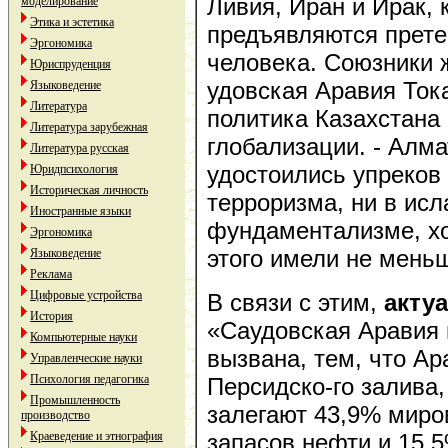
Ливия, Иран и Ирак, 
моделирование
Этика и эстетика
предъявляются прете
Эргономика
человека. Союзники 
Юриспруденция
удовская Аравия Ток
Языковедение
Литература
политика Казахстана
Литература зарубежная
глобализации. - Алмат
Литература русская
удостоились упреков
Юридпсихология
Историческая личность
терроризма, ни в ис
Иностранные языки
фундаментализме, хо
Эргономика
этого имели не мень
Языковедение
Реклама
Цифровые устройства
В связи с этим,
акту
История
«Саудовская Аравия 
Компьютерные науки
вызвана, тем, что
Ар
Управленческие науки
Психология педагогика
Персидско-го залива,
Промышленность
залегают 43,9% миро
производство
Краеведение и этнография
запасов нефти и 15,5