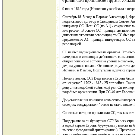
Франция была противовесом Пруссии. Александ
9 июня 1815 года (Наполеон уже сбежал с остро
Сентябрь 1815 года в Париже Александр 1, Фр
подписывают договор о Священном Союзе, Анг
инициатор СС. Цель СС (по А1) - сохранение 
конгрессом. В основе СС - принцип легитимизм
династиям угрожали революции, то СС был про
предложению А1 - принцип интервенции: СС вв
революцией.
СС не был наднациональным органом. Это был
намерения и желающих действовать совместно
общеевропейские встречи на уровне монархов,
дел, на уровне послов. Основные результаты д
Испании, в Италии, Португалии и других стран
Почему возник СС? Ведь воины вЕвропе были п
от неё устал". 1792 - 1815 - 25 лет войны. Таки
допустить подобной войны ещё раз. Си тех пор
подобные организации. При СС 40 лет Европа 
До установления принципа совместной интерве
соседних государствах=" этого не стало после Ф
Советские истории проклинали СС, так как тот
Поддерживала ли буржуазия СС? Во всех стран
в одной стране Европы буржуазии у власти не б
вместе с феодальной аристократией). Практичес
власти реформистским путём и, по сути дела, 