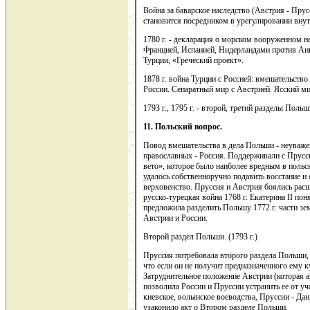
Война за баварское наследство (Австрия - Прус
становится посредником в урегулировании вну
1780 г. - декларация о морском вооруженном 
Францией, Испанией, Нидерландами против Анг
Турции, «Греческий проект».
1878 г. война Турции с Россией: вмешательство
России. Сепаратный мир с Австрией. Ясский мир
1793 г., 1795 г. - второй, третий разделы Поль
11. Польский вопрос.
Повод вмешательства в дела Польши - неуважен
православных - Россия. Поддерживали с Прусс
вето», которое было наиболее вредным в поль
удалось собственноручно подавить восстание и
верховенство. Пруссия и Австрия боялись расш
русско-турецкая война 1768 г. Екатерина II поня
предложила разделить Польшу 1772 г. части з
Австрии и России.
Второй раздел Польши. (1793 г.)
Пруссия потребовала второго раздела Польши, 
что если он не получит предназначенного ему к
Затруднительное положение Австрии (которая а
позволила России и Пруссии устранить ее от уч
киевское, волынское воеводства, Пруссии - Дан
узаконило акт о Втором разделе Польши.