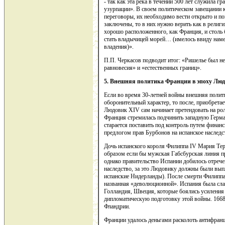
- так как эта река в течении 500 лет служила 
узурпации». В своем политическом завещании к
переговоры, их необходимо вести открыто и по
заключены, то в них нужно верить как в религ
хорошо расположенного, как Франция, и столь
стать владычицей морей… (имелось ввиду нам
владения)».
П.П. Черкасов подводит итог: «Ришелье был 
равновесия» и «естественных границ».
5. Внешняя политика Франции в эпоху Лю
Если во время 30-летней войны внешняя полит
оборонительный характер, то после, приобретае
Людовик XIV сам начинает претендовать на ро
Франция стремилась подчинить западную Герм
старается поставить под контроль путем финан
предлогом прав Бурбонов на испанское наследст
Дочь испанского короля Филиппа IV Мария Тер
образом если бы мужская Габсбурская линия п
однако правительство Испании добилось отрече
наследство, за это Людовику должны были выпл
испанские Нидерланды). После смерти Филиппа 
названная «деволюционной». Испания была слаб
Голландия, Швеция, которые боялись усилени
дипломатическую подготовку этой войны. 1668 
Фландрии.
Франции удалось деньгами расколоть антифран