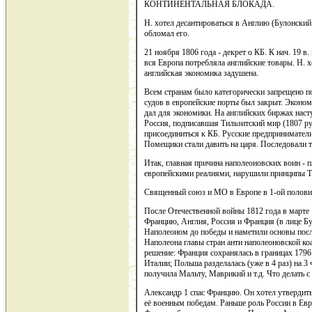
КОНТИНЕНТАЛЬНАЯ БЛОКАДА.
Н. хотел десантироваться в Англию (Булонский
обломал его.
21 ноября 1806 года - декрет о КБ. К нач. 19 
вся Европа потребляла английские товары. Н. х
английская экономика задушена.
Всем странам было категорически запрещено по
судов в европейские порты был закрыт. Эконом
дал для экономики. На английских биржах наст
Россия, подписавшая Тильзитский мир (1807 ру
присоединиться к КБ. Русские предприниматели
Помещики стали давить на царя. Последовали 
Итак, главная причина наполеоновских воин - 
европейскими реалиями, нарушили принципы Т
Священный союз и МО в Европе в 1-ой половин
После Отечественной войны 1812 года в марте 
Францию, Англия, Россия и Франция (в лице Бу
Наполеоном до победы и наметили основы посл
Наполеона главы стран анти наполеоновской ко
решение: Франция сохранялась в границах 1796
Италии; Польша разделалась (уже в 4 раз) на 3 
получила Мальту, Маврикий и т.д. Что делать с
Александр 1 спас Францию. Он хотел утвердит
её военным победам. Раньше роль России в Евр