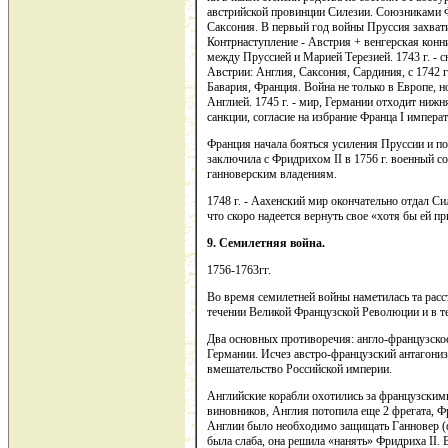
австрийской провинции Силезии. Союзниками Ф
Саксония. В первый год войны Пруссия захвати
Контрнаступление - Австрия + венгерская конни
между Пруссией и Марией Терезией. 1743 г. - с
Австрии: Англия, Саксония, Сардиния, с 1742 г
Бавария, Франция. Война не только в Европе, 
Англией. 1745 г. - мир, Германии отходит ниж
санкции, согласие на избрание Франца I импера
Франция начала бояться усиления Пруссии и по
заключила с Фридрихом II в 1756 г. военный с
ганноверским владениям.
1748 г. - Аахенский мир окончательно отдал Си
что скоро надеется вернуть свое «хотя бы ей п
9. Семилетняя война.
1756-1763гг.
Во время семилетней войны наметилась та расст
течении Великой Французской Революции и в те
Два основных противоречия: англо-французское 
Германии. Исчез австро-французский антагониз
вмешательство Российской империи.
Английские корабли охотились за французскими
виновников, Англия потопила еще 2 фрегата, Ф
Англии было необходимо защищать Ганновер (ф
была слаба, она решила «нанять» Фридриха II.