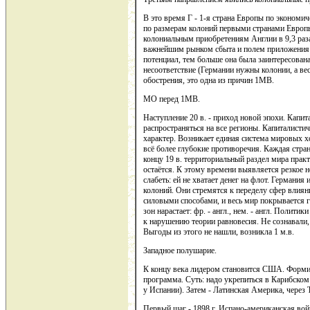
В это время Г - 1-я страна Европы по экономич
по размерам колоний первыми странами Европы
колониальным приобретениям Англии в 9,3 раза,
важнейшим рынком сбыта и полем приложения 
потенциал, тем больше она была заинтересован
несоответствие (Германии нужны колонии, а ве
обострения, это одна из причин 1МВ.
МО перед 1МВ.
Наступление 20 в. - приход новой эпохи. Капит
распространяться на все регионы. Капиталисти
характер. Возникает единая система мировых х
всё более глубокие противоречия. Каждая стра
концу 19 в. территориальный раздел мира прак
остаётся. К этому времени выявляется резкое 
слабеть: ей не хватает денег на флот. Германи
колоний. Они стремятся к переделу сфер влия
силовыми способами, и весь мир покрывается 
зон нарастает: фр. - англ., нем. - англ. Полити
к нарушению теории равновесия. Не сознавали, 
Выгоды из этого не нашли, возникла 1 м.в.
Западное полушарие.
К концу века лидером становится США. Формир
программа. Суть: надо укрепиться в Карибском
у Испании). Затем - Латинская Америка, через
Первый шаг - 1898 г. Испано-американская войн