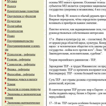
Музыка
основы МО нового времени. Основные тезисы 
субъектом МО является суверенное национальное
Налоги
государства суверенны и независимы; 4 все гос
Начертательная геометрия
После Вестф. М. вошло в обычай держать при 
Оккультизм и уфология
Впервые перекроили, чётко определили границы
Педагогика
возникать и приобрели важное значение.
Полиграфия
Папство исчезло, как наднациональная сила, го
Политология
руководствоваться собственными интересами.
Право
17 в . Наука и культура (ср. вв. - схоластика)
Предпринимательство
от церкви ряда областей науки, культуры. Копе
Программирование и комп-
науки : в человеческом обществе есть законы р
ры
государства - война всех против всех". Локк: "
Законодательная, исполнительная, судебная".
Психология - рефераты
Религия - рефераты
Теория европейского равновесия - ТЕР.
Социология - рефераты
Зарождение ТЕР - в трудах Макиавелли: он пре
Физика - рефераты
государствами. ТЕР со временем воспримет вся 
Киссинджера). ТЕР - основа большей части союз
Философия - рефераты
Финансы деньги и налоги
Суть ТЕР - все страны должны сгруппироваться
разногласий, агрессии.
Химия
Экология и охрана природы
В советское время ТЕР ругали: мир в Европе -
чтобы подавить народ; баланс в Европе - для н
Экономика и экономическая
перед войной.
теория
Экономико-математическое
17 - 18 вв. ТЕР сыграла особенно большую рол