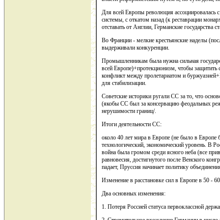
Для всей Европы революция ассоциировалась с
системы, с откатом назад (к реставрации мон
отставать от Англии, Германские государства 
Во Франции - мелкие крестьянские наделы (пос
выдерживали конкуренции.
Промышленникам была нужна сильная государс
всей Европе)+протекционизм, чтобы защитить 
конфликт между пролетариатом и буржуазией+
для стабилизации.
Советские историки ругали СС за то, что осно
(якобы СС был за консервацию феодальных ре
нерушимости границ/.
Итоги деятельности СС:
около 40 лет мира в Европе (не было в Европе
технологический, экономический уровень. В Ро
война была громом среди ясного неба (все при
равновесия, достигнутого после Венского конгр
падает, Пруссия начинает политику объединени
Изменение в расстановке сил в Европе в 50 - 6
Два основных изменения:
1. Потеря Россией статуса первоклассной держ