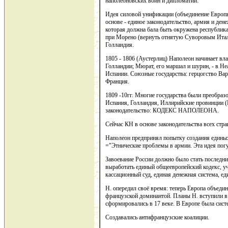
наполеоновских воин и дипломатии:
Идея силовой унификации (объединение Европ
основе - единое законодательство, армия и де
которая должна бала быть окружена республик
при Морено (вернуть отнятую Суворовым Итал
Голландия.
1805 - 1806 (Аустерлиц) Наполеон начинает вла
Голландии; Мюрат, его маршал и шурин, - в Неа
Испании. Союзные государства: герцогство Вар
Франция.
1809 -10гг. Многие государства были преобраз
Испания, Голландия, Иллирийские провинции (Б
законодательство: КОДЕКС НАПОЛЕОНА.
Сейчас КН в основе законодательства всех стр
Наполеон предпринял попытку создания единых 
="Этнические проблемы в армии. Эта идея пог
Завоевание России должно было стать последн
выработать единый общеевропейский кодекс, уч
кассационный суд, единая денежная система, ед
Н. опередил своё время: теперь Европа объедин
французской доминантой. Планы Н. вступили в
сформировались в 17 веке. В Европе была сист
Создавались антифранцузские коалиции.