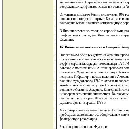
эпизодическими. Первое русское посольство сер
вооруженных конфликтов Китая и России на Ам
Отношения с Китаем были заморожены, 90е год
посольство, интересы - порты в Китае, англича
положение Китая, начинает контрабандную то
В Японии ведется контроль за европейцами, ра
преференция голландцам. Япония самоизолирует
Сахалина.
16. Война за независимость в Северной Аме
После начала военных действий Франция провоз
(Семилетняя война) тайно оказывала помощь к
верфях строились суда для американцев. А 177
договор с американцами. Англия требовала от
отказались. Франция вступила в войну с Англие
получить Гибралтар и новые колонии в Америке
военные суда договора 1780 г. охраняли торго
антибританский союз вступила Голландия, с та
военные действия в Америке. Екатерина II отка
некоторых германских княжествах. Во время м
обещанных территорий, Франция рассчитывала 
удовлетворены. Версаль, 1783 г.
Международное значение: позиции Англии поша
пробудила национально-освободительные движен
французскую революцию.
Революционные войны Франции.