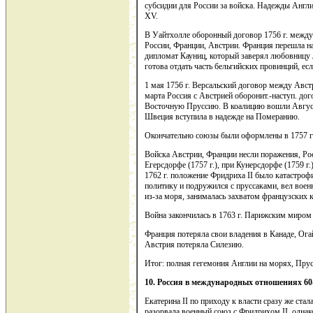
субсидии для России за войска. Надежды Англ
XV.
В Уайтхолле оборонный договор 1756 г. между
России, Франции, Австрии. Франция перешла н
дипломат Кауниц, который заверял любовницу
готова отдать часть бельгийских провинций, е
1 мая 1756 г. Версальский договор между Авс
марта Россия с Австрией оборонит.-наступ. дог
Восточную Пруссию. В коалицию вошли Август II
Швеция вступила в надежде на Померанию.
Окончательно союзы были оформлены в 1757 г
Войска Австрии, Франции несли поражения, Рос
Егерсдорфе (1757 г.), при Кунерсдорфе (1759 г.
1762 г. положение Фридриха II было катастроф
политику и подружился с пруссаками, вел вое
из-за моря, занималась захватом французских 
Война закончилась в 1763 г. Парижским миром 
Франция потеряла свои владения в Канаде, Ога
Австрия потеряла Силезию.
Итог: полная гегемония Англии на морях, Прус
10. Россия в международных отношениях 60-80
Екатерина II по приходу к власти сразу же ста
разорвала военный союз с Фридрихом II, однако