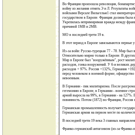
Во Франции произошла революция, бонапартис
войну из желания отнять Э и Л. Результаты во
войсками Версале Вильгельм1 стал императоро
государством в Европе. Франция должна была в
Укрепилась непримиримая вражда между франц
причиной 1МВ и 2МВ.
МО в последней трети 19 в.
В этот период в Европе завязываются первые 
Из-за войн: Русско-турецкая 77 - 78. Мир был 
Относительно мирно только в Европе. В других 
Мир в Европе был "вооружённым", рост милита
расходов, гонка вооружений. У 6-и великих дер
расходов + 97%. Россия +132%, Германия +19
перед человеком в военной форме, офицерство 
невоенным.
В Германии - пик милитаризма. После разгрома
гегемонию в Европе, в Германии - военное стро
армий выросла на 99%, в Германии - на 127%.
повинность. Потом (1872) во Франции, Россия
Германская промышленность получает государс
Германская армия на первом месте по количест
В последней трети 19 века 3 главных направле
Франко-германский антагонизм (из-за Франко-п