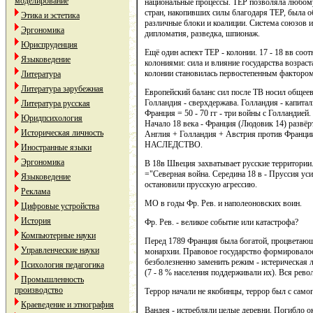
моделирование
национальные процессы. ТЕР позволяла любому
стран, накопивших силы благодаря ТЕР, была об
Этика и эстетика
различные блоки и коалиции. Система союзов и
Эргономика
дипломатия, разведка, шпионаж.
Юриспруденция
Ещё один аспект ТЕР - колонии. 17 - 18 вв соо
Языковедение
колониями: сила и влияние государства возраст
колонии становилась первостепенным фактором
Литература
Литература зарубежная
Европейский баланс сил после ТВ носил общеевр
Голландия - сверхдержава. Голландия - капита
Литература русская
Франция = 50 - 70 гг - три войны с Голландией.
Юридпсихология
Начало 18 века - Франция (Людовик 14) разв
Историческая личность
Англия + Голландия + Австрия против Фран
НАСЛЕДСТВО.
Иностранные языки
Эргономика
В 18в Швеция захватывает русские территории
="Северная война. Середина 18 в - Пруссия ус
Языковедение
остановили прусскую агрессию.
Реклама
МО в годы Фр. Рев. и наполеоновских воин.
Цифровые устройства
История
Фр. Рев. - великое событие или катастрофа?
Компьютерные науки
Перед 1789 Франция была богатой, процветаю
Управленческие науки
монархии. Правовое государство формировалось
безболезненно заменить режим - истерическая 
Психология педагогика
(7 - 8 % населения поддерживали их). Вся рево
Промышленность
производство
Террор начали не якобинцы, террор был с само
Краеведение и этнография
Вандея - истребляли целые деревни. Погибло о