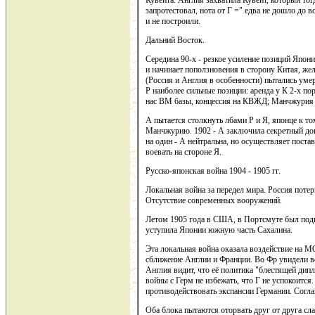
Кувейта. Англия захватила Кувейт, который то
запротестовал, нота от Г =" едва не дошло до 
и не построили.
Дальний Восток.
Середина 90-х - резкое усиление позиций Япони
и начинает поползновения в сторону Китая, ж
(Россия и Англия в особенности) пытались умер
Р наиболее сильные позиции: аренда у К 2-х п
нас ВМ базы, концессия на КВЖД; Манчжурия 
А пытается столкнуть лбами Р и Я, японце к то
Манчжурию. 1902 - А заключила секретный дого
на один - А нейтральна, но осуществляет поста
воевать на стороне Я.
Русско-японская война 1904 - 1905 гг.
Локальная война за передел мира. Россия пот
Отсутствие современных вооружений.
Летом 1905 года в США, в Портсмуте был подп
уступила Японии южную часть Сахалина.
Эта локальная война оказала воздействие на М
сближение Англии и Франции. Во Фр увидели во
Англия видит, что её политика "блестящей дипл
войны с Герм не избежать, что Г не успокоится
противодействовать экспансии Германии. Согл
Оба блока пытаются оторвать друг от друга сла