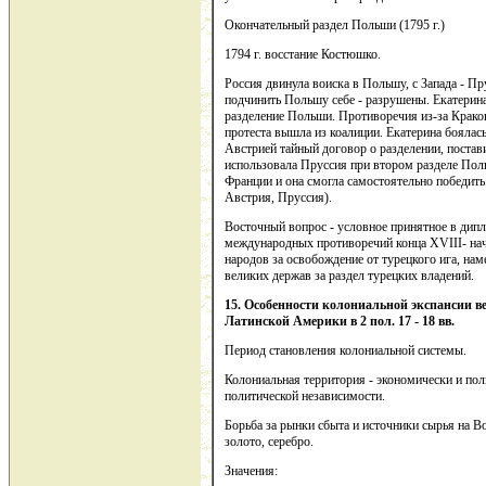
Окончательный раздел Польши (1795 г.)
1794 г. восстание Костюшко.
Россия двинула воиска в Польшу, с Запада - П
подчинить Польшу себе - разрушены. Екатерина
разделение Польши. Противоречия из-за Крако
протеста вышла из коалиции. Екатерина боялас
Австрией тайный договор о разделении, постав
использовала Пруссия при втором разделе Пол
Франции и она смогла самостоятельно победить.
Австрия, Пруссия).
Восточный вопрос - условное принятное в дипл
международных противоречий конца XVIII- нач
народов за освобождение от турецкого ига, н
великих держав за раздел турецких владений.
15. Особенности колониальной экспансии в
Латинской Америки в 2 пол. 17 - 18 вв.
Период становления колониальной системы.
Колониальная территория - экономически и по
политической независимости.
Борьба за рынки сбыта и источники сырья на В
золото, серебро.
Значения: