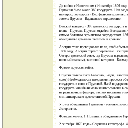
До войны с Наполеоном (14 октября 1806 года
Германии было около 360 государств. Нап созда
немецких государств - Вестфальское королевст
земель Пруссии - Варшавское королевство.
Венский конгресс - 38 германских государств и
плане - Пруссия. Пруссии отдаётся Вестфалия, 
самым большим германским государством. 1862
объединить Германию "железом и кровью".
Австрия тоже претендовала на то, чтобы быть 
1866 году; Австрия терпит поражение. Все гер
Северогерманский союз, где Пруссия играла вед
военный главком), за спиной которого - Бисмар
Франко-прусская война.
Пруссия хотела взять Баварию, Баден, Вьюртенб
союз).Необходимость завершения процесса об
государств в союз с Пруссией. Нап3 поддержива
государств: они были мало заинтересованы в с
на религиозном факторе, так как население эти
симпатизировало протестантской Пруссии.
У руля объединения Германии - военные, котор
Лотарингии.
Франция хотела: 1. Помешать объединению Гер
2 сентября 1870 года - Седанская катастрофа. 