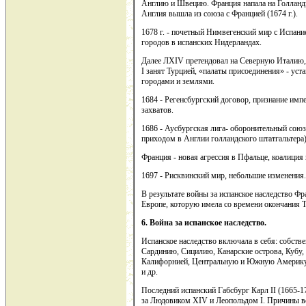
Англию и Швецию. Франция напала на Голланд
Англия вышла из союза с Францией (1674 г.).
1678 г. - почетный Нимвегенский мир с Испани
городов в испанских Нидерландах.
Далее ЛXIV претендовал на Северную Италию, 
I занят Турцией, «палаты присоединения» - уст
городами и землями.
1684 - Регенсбургский договор, признание имп
захватов.
1686 - Аусбургская лига- оборонительный союз
приходом в Англии голландского штатгальтера)
Франция - новая агрессия в Пфальце, коалиция
1697 - Рисквинский мир, небольшие изменения.
В результате войны за испанское наследство Ф
Европе, которую имела со времени окончания 
6. Война за испанское наследство.
Испанское наследство включала в себя: собств
Сардинию, Сицилию, Канарские острова, Кубу, 
Калифорнией, Центральную и Южную Америку,
и др.
Последний испанский Габсбург Карл II (1665-1
за Людовиком XIV и Леопольдом I. Причины в