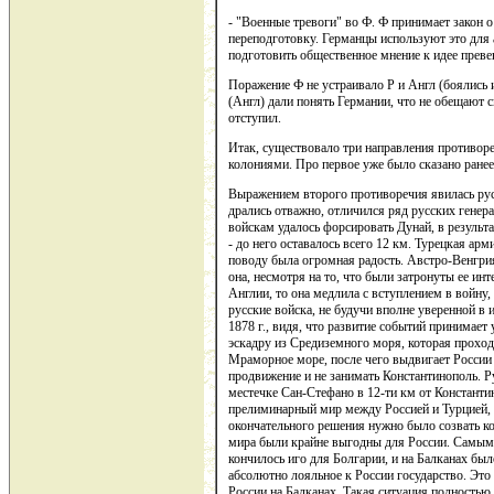
- "Военные тревоги" во Ф. Ф принимает закон 
переподготовку. Германцы используют это для 
подготовить общественное мнение к идее преве
Поражение Ф не устраивало Р и Англ (боялись
(Англ) дали понять Германии, что не обещают с
отступил.
Итак, существовало три направления противоре
колониями. Про первое уже было сказано ранее
Выражением второго противоречия явилась русс
дрались отважно, отличился ряд русских генер
войскам удалось форсировать Дунай, в результа
- до него оставалось всего 12 км. Турецкая ар
поводу была огромная радость. Австро-Венгри
она, несмотря на то, что были затронуты ее инт
Англии, то она медлила с вступлением в войну, 
русские войска, не будучи вполне уверенной в 
1878 г., видя, что развитие событий принимае
эскадру из Средиземного моря, которая прохо
Мраморное море, после чего выдвигает России
продвижение и не занимать Константинополь. Р
местечке Сан-Стефано в 12-ти км от Константи
прелиминарный мир между Россией и Турцией, 
окончательного решения нужно было созвать кон
мира были крайне выгодны для России. Самым 
кончилось иго для Болгарии, и на Балканах был
абсолютно лояльное к России государство. Это
России на Балканах. Такая ситуация полностью