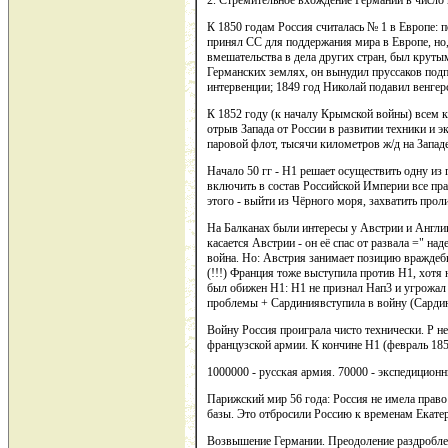
2. Стремительное вхождение Германии в число
К 1850 годам Россия считалась № 1 в Европе: 
принял СС для поддержания мира в Европе, но,
вмешательства в дела других стран, был круты
Германских землях, он вынудил пруссаков подп
интервенции; 1849 год Николай подавил венгерс
К 1852 году (к началу Крымской войны) всем к
отрыв Запада от России в развитии техники и 
паровой флот, тысячи километров ж/д на Западе
Начало 50 гг - Н1 решает осуществить одну из
включить в состав Российской Империи все пра
этого - выйти из Чёрного моря, захватить про
На Балканах были интересы у Австрии и Англии
касается Австрии - он её спас от развала =" над
война. Но: Австрия занимает позицию враждебн
(!!!) Франция тоже выступила против Н1, хотя 
был обижен Н1: Н1 не признал Нап3 и угрожал
проблемы + Сардиниявступила в войну (Сардини
Войну Россия проиграла чисто технически. Р не
французской армии. К кончине Н1 (февраль 1855
1000000 - русская армия. 70000 - экспедиционн
Парижский мир 56 года: Россия не имела прав
базы. Это отбросили Россию к временам Екате
Возвышение Германии. Преодоление раздробле