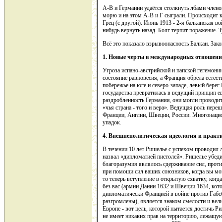
А-В и Германии удаётся столкнуть лбами член
морю и на этом А-В и Г сыграли. Происходит к
Грец (с другой). Июнь 1913 - 2-я балканская в
нибудь вернуть назад. Болг терпит поражение.
Всё это показало взрывоопасность Балкан. Зак
1. Новые черты в международных отношениях
Угроза испано-австрийской и папской гегемони
состояние равновесия, а Франция обрела естес
побережье на юге и северо-западе, левый берег
государства превратилась в ведущий принцип е
раздробленность Германии, они могли провод
«чья страна - того и вера». Ведущая роль пер
Франции, Англии, Швеции, России. Многонацио
упадок.
4. Внешнеполитическая идеология и практ
В течении 10 лет Ришелье с успехом проводил
назвал «дипломатией пистолей». Ришелье убеди
благоразумия являлось сдерживание сил, проти
при помощи сил ваших союзников, когда вы могл
то теперь вступление в открытую схватку, ког
без вас (армии Дании 1632 и Швеции 1634, кот
дипломатически Францией в войне против Габс
разгромлены), является знаком смелости и вел
Европе - вот цель, которой пытается достичь Р
не имеет никаких прав на территорию, лежащую