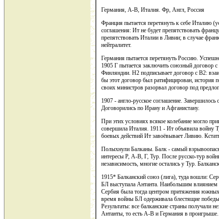
Германия, А-В, Италия. Фр, Англ, Россия
Франция пытается перетянуть к себе Италию (у
соглашения: Ит не будет препятствовать франц
препятствовать Италии в Ливии; в случае фран
нейтралитет.
Германия пытается перетянуть Россию. Успешно
1905 Г пытается заключить союзный договор с 
Финляндии. Н2 подписывает договор с В2: вза
бы этот договор был ратифицирован, история 
своих министров разорвал договор под предло
1907 - англо-русское соглашение. Завершилось о
Договорились по Ирану и Афганистану.
При этих условиях всякое колебание могло при
совершила Италия. 1911 - Ит объявила войну Т
боевых действий Ит завоёвывает Ливию. Кстат
Полыхнули Балканы. Балк - самый взрывоопасны
интересы Р, А-В, Г, Тур. После русско-тур вой
независимость, многие остались у Тур. Балканс
1915* Балканский союз (лига), туда вошли: Сер
БЛ выступала Антанта. Наибольшим влиянием т
Сербия была тогда центром притяжения южных с
время войны БЛ одерживала блестящие победы.
Результаты: все балканские страны получали н
Антанты, то есть А-В и Германия в проигрыше.