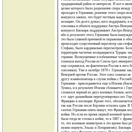
традиционный район ее интересов. И вот в июне
целью которого было разрешение спора между 
проходил в Германии, решение этого спора пол
конгресса заявил, что будет честным маклером,
позицию. Он долго думал, кого поддержать, и 
союзника и объекта поддержки Австро-Венгрию
конгрессе Бисмарк поддерживает Австро-Венгр
ибо в результате этого Германия была вынужден
это было главной причиной ее поражения в обе
происходит существенный пересмотр сан-стефан
Стефано, было кардинально пересмотрено: Болга
территории частично возвращаются Турции, ча
странам. Возмущенные и взбешенные члены рус
означала выход России из Союза трех император
еще сохранялся, но фактически Россия в него б
союзники). Уже в октябре 1879 г. Германия за
Венгрией против России. Этот союз означал не 
другу взаимопомощь в случае войны с Россией.
Германии - присоединяется еще и Италия (Бисм
Туниса, и в результате Италия сближается с Ге
сложился первый из двух военных блоков, кото
е гг. идет дальнейшая перегруппировка сил. Ге
Францию в изоляции. Кроме того, обозначается
так как Россия после Берлина осталась одна. В 
газетах Германии опять пишут, что Франция воо
война. Но если во время первой военной трево
была тогда не готова к войне, то в 1887 г. фра
то, что военным министром в это время был ре
нужно вернуть Эльзас и Лотарингию). Бисмарк 