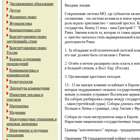
Дистанционное образование
Вводная лекция.
Другое
Современная система МО, где субъектом являет
Жилищное право
соглашения - эта система возникла в новое вр
роль играло христианство = папский престол. К
Журналистика
государства. Конец 11 века - папа Григорий 7:
Компьютерные сети
Рима. Законна власть та, которая от главы церкви
Конституционное право
о. папство пыталось стать наднациональной вла
зарубежныйх стран
деятельности Рима:
Конституционное право
1. За обладание всей политической светской в
России
его шаг должен быть согласован с Римом.
Краткое содержание
2. Огнём и мечом расширить свою власть в новы
произведений
в большей степени, в Вост. Евр. (Россия).
Криминалистика и
криминология
3. Организация крестовых походов.
Культурология
13 - 15 вв папское влияние ослабевает в Европ
Литература языковедение
которые поддерживают сильную государственну
новым условиям устраивает Вселенские церковны
Маркетинг реклама и
На соборах разбирались споры между государст
торговля
- закон (третейский судья). Соборы длились оче
Математика
Польши и Литвы о границах, спор Англии с Фра
Медицина
Соборы не стали инструментом мира в Европе. 
Международные отношения и
Нарастание национально-государственных тенд
мировая экономика
Граница "католического" периода - тридцатилет
Менеджмент и трудовые
отношения
Окончание ТВ (тридцатилетний войны) устрани