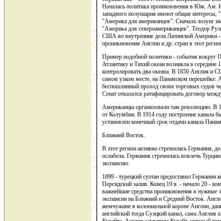
Началась политика проникновения в Юж. Ам. И
западного полушария имеют общие интересы, "w
"Америка для американцев". Сначала лозунг име
"Америка для североамериканцев". Теодор Рузв
США во внутренние дела Латинской Америки - 
проникновения Англии и др. стран в этот регио
Пример подобной политики - события вокруг П
Атлантику и Тихий океан возникла в середине 1
контролировать два океана. В 1850 Англия и С
самом узком месте, на Панамском перешейке. 
беспошлинный проход своих торговых судов че
Сенат отказался ратифицировать договор меж
Американцы организовали там революцию. В 1
от Колумбии. В 1914 году построение канала б
установлен конечный срок отдачи канала Панаме
Ближний Восток.
В этот регион активно стремилась Германия, д
ослабела. Германия стремилась вовлечь Турцию
экспансию.
1899 - турецкий султан предоставил Германии к
Персидский залив. Конец 19 в. - начало 20 - ко
важнейшие средства проникновения в нужные з
экспансии на Ближний и Средний Восток. Англи
жемчужине в колониальной короне Англии, данн
английский тогда Суэцкий канал, сама Англия 