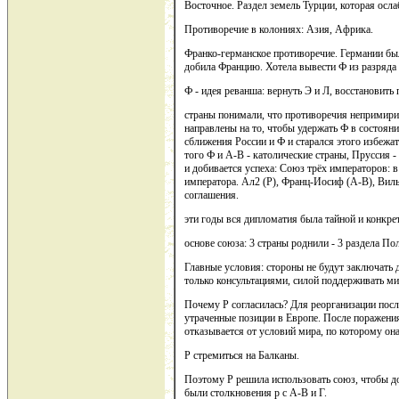
Восточное. Раздел земель Турции, которая осла
Противоречие в колониях: Азия, Африка.
Франко-германское противоречие. Германии был
добила Францию. Хотела вывести Ф из разряда
Ф - идея реванша: вернуть Э и Л, восстановить 
страны понимали, что противоречия непримир
направлены на то, чтобы удержать Ф в состояни
сближения России и Ф и старался этого избежат
того Ф и А-В - католические страны, Пруссия -
и добивается успеха: Союз трёх императоров: в
императора. Ал2 (Р), Франц-Иосиф (А-В), Вил
соглашения.
эти годы вся дипломатия была тайной и конкре
основе союза: 3 страны роднили - 3 раздела По
Главные условия: стороны не будут заключать 
только консультациями, силой поддерживать ми
Почему Р согласилась? Для реорганизации пос
утраченные позиции в Европе. После поражения
отказывается от условий мира, по которому он
Р стремиться на Балканы.
Поэтому Р решила использовать союз, чтобы д
были столкновения р с А-В и Г.