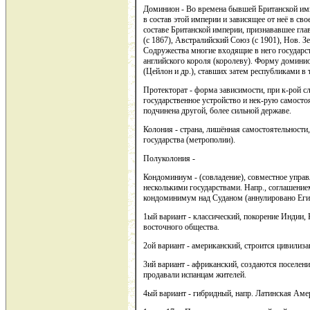
Доминион - Во времена бывшей Британской им
в состав этой империи и зависящее от неё в св
составе Британской империи, признававшее гл
(с 1867), Австралийский Союз (с 1901), Нов. Зе
Содружества многие входящие в него государс
английского короля (королеву). Форму домини
(Цейлон и др.), ставших затем республиками в т
Протекторат - форма зависимости, при к-рой с
государственное устройство и нек-рую самосто
подчинена другой, более сильной державе.
Колония - страна, лишённая самостоятельности
государства (метрополии).
Полуколония -
Кондоминиум - (совладение), совместное управ
несколькими государствами. Напр., соглашение
кондоминимум над Суданом (аннулировано Еги
1ый вариант - классический, покорение Индии,
восточного общества.
2ой вариант - американский, строится цивилиза
3ий вариант - африканский, создаются поселени
продавали испанцам жителей.
4ый вариант - гибридный, напр. Латинская Аме