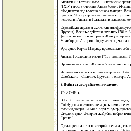
Англией и Австрией. Карл II и испанские гран
Л.XIV герцогу Филиппу Анджуйскому (Филиппу 
объединятся под властью одного монарха. Вско
престол. Между странами отменялись торговы
положения Англии и Голландии в испанских ко
Европейские державы сколотили антифранцузс
Пруссия). Военные действия начались 1701 г. 
флотов, на восточном фронте Франция терпела 
Мальборо) и Австрии, Португалия подчинилась
Эрцгерцор Карл в Мадриде провозгласил себя и
Англия, Голландия в марте 1713 г. подписали 
Признавалось право Филиппа V на испанский пр
Испания отказалась в пользу австрийских Габсб
Савойскому - Сицилию, Пруссии - Гельдерн, Ан
8. Война за австрийское наследство.
1740-1748 гг.
В 1713 г. был издан закон о престолонаследии,
Габсбургов» являются нераздельными и перехо
старшей дочери. В1740 г. Карл VI умер, престо
Стефан (герцог Лотарингский) был избран им
Франца I.
Среди претендентов на австрийское наследство
ни в какой степени родства не состоял с Габсб