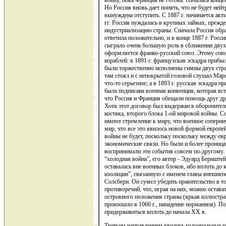
войну, пока Франция не готова. Началась конце
Но Россия вновь дает понять, что не будет ней
вынуждена отступить. С 1887 г. начинается акт
гг. Россия нуждалась в крупных займах, прежде
индустриализацию страны. Сначала Россия обрат
ответила положительно, и в конце 1887 г. Росс
сыграло очень большую роль в сближении двух с
оформляется франко-русский союз. Этому сою
кораблей: в 1891 г. французская эскадра приб
были торжественно исполнены гимны двух стран
там стоял и с непокрытой головой слушал Марс
что-то серьезное; а в 1893 г. русская эскадра 
была подписана военная конвенция, которая всту
что Россия и Франция обещали помощь друг дру
Хотя этот договор был выдержан в оборонитель
костяка, второго блока 1-ой мировой войны. Со
имеют стремление к миру, что военное соперни
мир, что все это явилось новой формой европей
войны не будет, поскольку поскольку между е
экономические связи. Но были и более проница
воспринимали эти события совсем по-другому. 
“холодная война”, его автор - Эдуард Бернштей
оставалась вне военных блоков, ибо вплоть до
изоляции”, связанную с именем главы внешнеп
Солсбери. Он сумел убедить правительство в т
противоречий, что, играя на них, можно остав
островного положения страны (яркая иллюстрац
произошло в 1066 г., нападение норманнов). По
придерживаться вплоть до начала XX в.
Третьим направлением явились колониальные п