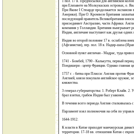
1 пол. 17 в. Предпосылки для английской кол
при Елизавете на Молкуккских островах, о. Я
При Якове I Стюарде продолжается экспансия в
Америки). При О. Кромвеле Британия захват
последующий правитель Великобритании вносил
присоединяет Австралию, части Африки. Англ
компания у Голландии. Британия выигрывает ря
Индии, англичане выступают как друзья одних 
Индия во второй половине 17 в. ослаблена в
(Афганистан), пер. пол. 18 в. Надир-шаха (Иран
Основной пункт англичан - Мадрас, туда привоз
1741 - Бомбей, 1790 - Калькутта, первый перио
Пондишери - центр Франции. Однако главная це
1757 г. - битва при Плисси: Англия против Фр
Англией, князи покупали английское оружие, зе
княжества.
3 генерал-губернаторства: 1. Роберт Клайв. 2. 
брал взятки, грабеж Индии был узаконен.
В течении всего периода Англия сталкивалась 
Парламент взял полномочия на себя по управ
1644-1912.
К власти в Китае приходит манчжурская династи
территории. 17-18 вв. отношения Китая с евро