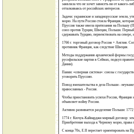
заявляла что не хочет зависеть ни от какого-ли
отталкиваясь от российских интересов.
Задачи: украинские и западнорусские земли, у
морю. На пути России стояла Франция, котора
Пруссия также имела притязания на Польшу (П
союз против Турции, Швеции, Польши. Первый
сдерживать Турцию, первенствовать на севере, 
1766 г. торговый договор Россия + Англия. Со
противник Франция, как следствие Швеция.
Методы поддержания архаической формы госуда
русофильские партии в Сеймах, подкуп правите
Дании).
Панин: «северная система»: союзы с государст
уговорить Пруссию.
Повод вмешательства в дела Польши - неуважен
православных - Россия.
Чтобы приостановить успехи России, Франция и
объявляет войну России.
Активно развивается разделение Польши: 1772 
1774 г. Кючук-Кайнарджи мирный договор: земл
Приобретение выхода к Черному морю, права п
С конца 70х, Е.II перестает ориентировать на 