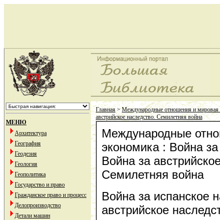
Главная
>
Международные отношения и мировая
австрийское наследство. Семилетняя война
МЕНЮ
Международные отно
Архитектура
География
экономика : Война за
Геодезия
Война за австрийское
Геология
Семилетняя война
Геополитика
Государство и право
Война за испанское н
Гражданское право и процесс
Делопроизводство
австрийское наследс
Детали машин