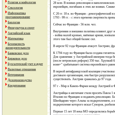
Религия и мифология
28 млн. В воинах революции и наполеоновских 
европейцев, погибших в этих же воинах. Сни
Сексология
Информатика
С 20 гг. 18 в. во Франции - демографический взры
программирование
1793 - 99 гг. - с этого времени смертность пре
Биология
Сейчас во Франции - 56 млн. чел.
Физкультура и спорт
Внутренняя и внешняя политика влияют друг на 
Английский язык
- война малой кровью, наёмные армии, воевали
Математика
этого там был общий баланс сил.
Безопасность
В апреле 92 года Франция атакует Австрию; фр
жизнедеятельности
К 1794 году во Франции была создана гигантска
Банковское дело
Для сравнения: у Австрийской империи тогда б
Биржевое дело
(после петровских реформ) 350 тыс. Хрупкий б
Бухгалтерский учет и аудит
воин=" срабатывает система европейского рав
Валютные отношения
В первой антифранцузской коалиции участвовал
Ветеринария
доставало организации, она быстро разрушалась
существовать. Австрия сражалась до 97 года.
Делопроизводство
Кредитование
97 г - Мир в Кампо-Фарми между Австрией и 
Австрийцы и англичане стали просить Павла 1 в
Италию во Францию и подавить революцию. Би
Швейцарию через Альпы за подкреплением, а о
подкрепление которого искал Суворов, разбили
Первые 15 лет 18 века МО определялись борьб