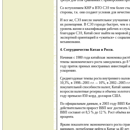
требуя для себя сравнимых с приморскими про
Со вступлением КНР в ВТО СЭЗ тем более стал
стороны, т.к. они создают условия для нечестн
И все же, СЭЗ внесли значительное улучшение 
их размещения. В СЭЗ гораздо быстрее, чем в с
уровень жизни и квалификация рабочих и служащ
благодаря СЭЗ, Китай смог выйти на мировой р
экспортной ориентацией и «ужиться» с социал
механизмами.
4. Сотрудничество Китая и Росси.
Начиная с 1980 года китайская экономика растё
темпы экономического роста замедлились до 8
году приток прямых иностранных инвестиций и
ускорению.
Среднегодовые темпы роста внутреннего валово
10,3%, в 1998--2001 г.г. -- 10%, в 2002--2005 
покупательной способности валют, Китай заним
возросли валютные резервы и объемы золотого
году превысил 850 млрд. долларов США.
По официальным данным, в 2003 году ВВП Кита
действительности прирост ВВП мог достигать 1
ВВП составит от 8,5 % до 12 %. Рост объёма в
процента.
Ярким показателем экономического роста стран
например, потребление нефти в Китае за 40 лет 