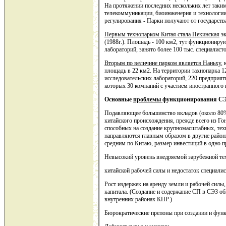
На протяжении последних нескольких лет таки
телекоммуникации, биоинженерия и технологи
регулирования - Парки получают от государств
Первым технопарком Китая стала Пекинская
эк
(1988г.). Площадь - 100 км2, тут функциониру
лабораторий, занято более 100 тыс. специалисто
Вторым по величине парком является Наньху
,
площадь в 22 км2. На территории тахнопарка
исследовательских лабораторий, 220 предприят
которых 30 компаний с участием иностранного к
Основные
проблемы
функционирования СЭ
Подавляющее большинство вкладов (около 80%
китайского происхождения, прежде всего из Го
способных на создание крупномасштабных, тех
направляются главным образом в другие районы
средним по Китаю, размер инвестиций в одно п
Невысокий уровень внедряемой зарубежной те
китайской рабочей силы и недостаток специалис
Рост издержек на аренду земли и рабочей силы
капитала. (Создание и содержание СП в СЭЗ об
внутренних районах КНР.)
Бюрократические препоны при создании и фун