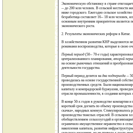
Экономическую обстановку в стране отягощает 
-- до 200 млн человек. В сельской местности жи
ниже городского. Ежегодно сельское хозяйство 
безработица составляет 16-- 18 млн человек, и
основным внутренним приоритетом является по
экономического роста.
2. Результаты экономических реформ в Китае.
В хозяйственном развитии КНР выделяются не
режимами воспроизводства, которые в свою оч
Первый период
(50-- 70-е годы) характеризова
централизованного планирования,
второй пер
на основе рыночных отношений и преобразован
деятельности государства.
Первый период делится на
два подпериода --
50
проводилась на основе государственной собств
производственных средств. Были национализи
капиталу и компрадорской буржуазии, проведе
отрасли промышленности, в создании которых
В конце 50-х годов в руководстве компартии и
короткий срок догнать по объему производства
скачка», народных коммун. Стимулировалось 
производства тяжелых отраслей. В сельском хо
обобществлением сельхозугодий и организацие
ограничило имущественное неравенство в сельс
накопления капитала, развития инфраструктур
сельского населения, но не привело к росту п