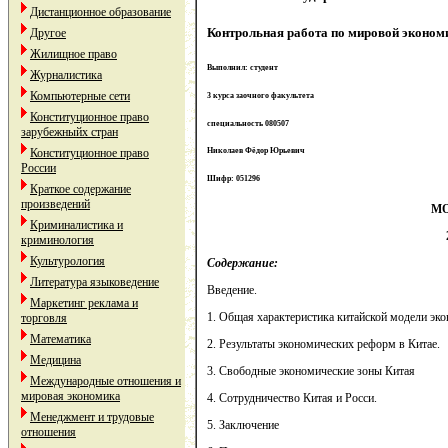
Дистанционное образование
Контрольная работа по мировой эконом
Другое
Жилищное право
Выполнил: студент
Журналистика
Компьютерные сети
3 курса заочного факультета
Конституционное право
специальность 080507
зарубежныйх стран
Конституционное право
Николаев Фёдор Юрьевич
России
Шифр: 051296
Краткое содержание
произведений
М
Криминалистика и
криминология
Культурология
Содержание:
Литература языковедение
Введение.
Маркетинг реклама и
1. Общая характеристика китайской модели эк
торговля
Математика
2. Результаты экономических реформ в Китае.
Медицина
3. Свободные экономические зоны Китая
Международные отношения и
мировая экономика
4. Сотрудничество Китая и Росси.
Менеджмент и трудовые
5. Заключение
отношения