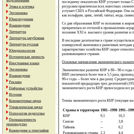
моделирование
последнему показателю КНР уступает только
ресурсами практически всех известных элемен
Этика и эстетика
уступает США и Российской Федерации. Она за
Эргономика
как вольфрам, цинк, литий, тантал, медь, свинец
Юриспруденция
Со дня образования КНР ее положение в миро
Языковедение
превратилась из отсталой в промышленно-аграр
Литература
половине XXI в. высокого уровня развития и с
Литература зарубежная
В последние десятилетия в стране осуществлял
Литература русская
планируемой экономики к рыночным методам р
характеристике хозяйства КНР скорее относится
Юридпсихология
развивающимся странам.
Историческая личность
Основные направления экономического развит
Иностранные языки
Эргономика
Экономическое развитие КНР в 80-- 90-е годы
ВВП увеличился более чем в 5,5 раза, производс
Языковедение
90-е годы -- более чем в два раза). Среднего
Реклама
показателей предыдущих трех десятилетий (1952-
экономического роста КНР превосходила все ра
Цифровые устройства
История
Темпы экономического роста КНР (текущие вал
Компьютерные науки
Управленческие науки
Страны и территории
1981--1990
1991--199
Психология педагогика
КНР
9,1
10,3
Промышленность
Сянган
--
3,8
производство
Тайвань
--
6,2
Краеведение и этнография
Развивающиеся страны
2,3
4,4