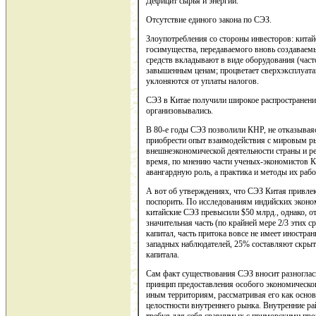
Дефицит сырья и энергии.
Отсутствие единого закона по СЭЗ.
Злоупотребления со стороны инвесторов: кита
госимущества, передаваемого вновь создавае
средств вкладывают в виде оборудования (част
завышенным ценам; процветает сверхэксплуата
уклоняются от уплаты налогов.
СЭЗ в Китае получили широкое распространение,
организовывались.
В 80-е годы СЭЗ позволили КНР, не отказываяс
приобрести опыт взаимодействия с мировым ры
внешнеэкономической деятельности страны и р
время, по мнению части ученых-экономистов К
авангардную роль, а практика и методы их р
А вот об утверждениях, что СЭЗ Китая привле
поспорить. По исследованиям индийских эконом
китайские СЭЗ превысили $50 млрд., однако, о
значительная часть (по крайней мере 2/3 этих с
капитал, часть притока вовсе не имеет иностр
западных наблюдателей, 25% составляют скры
капитала.
Сам факт существования СЭЗ вносит разноглас
принцип предоставления особого экономического
иным территориям, рассматривая его как основ
целостности внутреннего рынка. Внутренние р