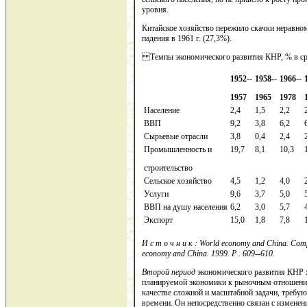
уровня.
Китайское хозяйство пережило скачки неравноме
падения в 1961 г. (27,3%).
Темпы экономического развития КНР, % в ср
1952--
1958--
1966--
1957
1965
1978
Население
2,4
1,5
2,2
ВВП
9,2
3,8
6,2
Сырьевые отрасли
3,8
0,4
2,4
Промышленность и
19,7
8,1
10,3
строительство
Сельское хозяйство
4,5
1,2
4,0
Услуги
9,6
3,7
5,0
ВВП на душу населения
6,2
3,0
5,7
Экспорт
15,0
1,8
7,8
И
с
т
о
ч
н
и
к
: World economy and China. Compil
economy and China.
1999. P . 609--610.
Второй период
экономического развития КНР 
планируемой экономики к рыночным отношения
качестве сложной и масштабной задачи, требую
времени. Он непосредственно связан с изменен