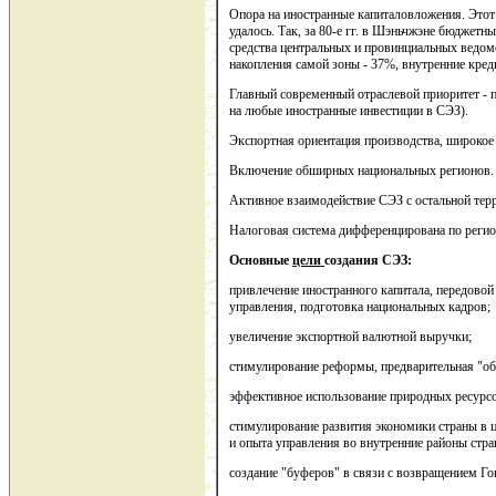
Опора на иностранные капиталовложения. Этот 
удалось. Так, за 80-е гг. в Шэньчжэне бюджетн
средства центральных и провинциальных ведомс
накопления самой зоны - 37%, внутренние кред
Главный современный отраслевой приоритет - 
на любые иностранные инвестиции в СЭЗ).
Экспортная ориентация производства, широкое
Включение обширных национальных регионов.
Активное взаимодействие СЭЗ с остальной тер
Налоговая система дифференцирована по реги
Основные
цели
создания СЭЗ:
привлечение иностранного капитала, передовой
управления, подготовка национальных кадров;
увеличение экспортной валютной выручки;
стимулирование реформы, предварительная "об
эффективное использование природных ресурсо
стимулирование развития экономики страны в 
и опыта управления во внутренние районы стра
создание "буферов" в связи с возвращением Гонк