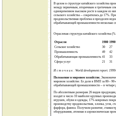
В целом в структуре китайского хозяйства пр
между первичным, вторичным и третичным сект
одновременном высоком росте в каждом из них
сельского хозяйства -- сократилась до 17%. Пр
продовольственная проблема и преодолен недо
обрабатывающей промышленности несколько сн
Отраслевая структура китайского хозяйства (%
Отрасли
1980
1990
Сельское хозяйство
30
27
Промышленность
49
42
Обрабатывающая промышленность
41
33
Сфера услуг
21
31
И
с
т
о
ч
н
и
к
: World development report. 1999
Положение в мировом хозяйстве.
Экономичес
мировом хозяйстве. Ее доля в ВМП за 80-- 90-е
обрабатывающей промышленности -- в четыре р
По абсолютным размерам 26 видов продукции, 
входит в число 10 наиболее крупных производ
игрушек, обуви и одежды, 17% ковровых покры
производству продовольствия, хлопка, угля, ст
фарфора, фаянса. Получили развитие, станкостр
оборудования, атомная и аэрокосмическая про