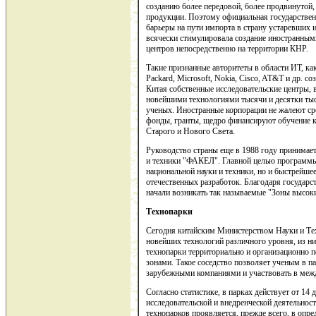
созданию более передовой, более продвинутой
продукции. Поэтому официальная государственн
барьеры на пути импорта в страну устаревших 
всячески стимулировала создание иностранным
центров непосредственно на территории КНР.
Такие признанные авторитеты в области ИТ, как 
Packard, Microsoft, Nokia, Cisco, AT&T и др. с
Китая собственные исследовательские центры, 
новейшими технологиями тысячи и десятки тыс
ученых. Иностранные корпорации не жалеют ср
фонды, гранты, щедро финансируют обучение к
Старого и Нового Света.
Руководство страны еще в 1988 году принимае
и техники "ФАКЕЛ". Главной целью программы
национальной науки и техники, но и быстрейше
отечественных разработок.
Благодаря государс
начали возникать так называемые "Зоны высоки
Технопарки
Сегодня китайским Министерством Науки и Тех
новейших технологий различного уровня, из них
технопарки территориально и организационно 
зонами. Такое соседство позволяет ученым в п
зарубежными компаниями и участвовать в меж
Согласно статистике, в парках действует от 14 
исследовательской и внедренческой деятельнос
технопарков проявляется, прежде всего, в опре