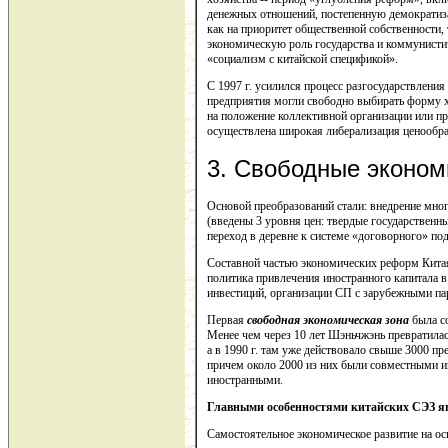
денежных отношений, постепенную демократиза
как на приоритет общественной собственности
экономическую роль государства и коммунисти
«социализм с китайской спецификой».
С 1997 г. усилился процесс разгосударствлен
предприятия могли свободно выбирать форму х
на положение коллективной организации или п
осуществлена широкая либерализация ценообра
3. Свободные эконом
Основой преобразований стали: внедрение мно
(введены 3 уровня цен: твердые государствен
переход в деревне к системе «договорного» по
Составной частью экономических реформ Китая
политика привлечения иностранного капитала 
инвестиций, организации СП с зарубежными па
Первая
свободная экономическая зона
была со
Менее чем через 10 лет Шэньчжэнь превратилась
а в 1990 г. там уже действовало свыше 3000 пр
причем около 2000 из них были совместными и
иностранными.
Главными особенностями китайских СЭЗ я
Самостоятельное экономическое развитие на о