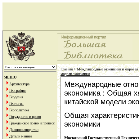
Главная
>
Международные отношения и мировая
модели экономики
МЕНЮ
Международные отно
Архитектура
География
экономика : Общая х
Геодезия
китайской модели эк
Геология
Геополитика
Общая характеристик
Государство и право
экономики
Гражданское право и процесс
Делопроизводство
Детали машин
Московский Государственный Техничес