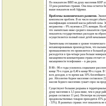
По показателю ВВП на душу населения КНР уст
33 раза развитым странам. Она пока остается б
выше показателя всей Африки.
Проблемы экономического развития.
Эконо
комплексом проблем. В их число входят убыто
квалификация основной массы рабочей силы. Зн
неграмотна -- 9% мужчин и 25% женщин. На об
что значительно ниже среднего показателя стр
показатель государственных расходов на образо
осуществляется полный охват детей начальным
Значительны отставания в уровне технического
механизированным производством, что вызыва
промышленности это проявляется в большой ре
расходуется в три-четыре раза больше минерал
насыщенности компьютерами страна отстает от 
насыщенности телефонами -- в два раза.
В 80-- 90-е годы усилилось социальное расслое
конце 70-х годов до 0,40 в конце 90-х годов. 
всех доходов, в то время как 10% богатейшего н
раз. Абсолютно бедное население составляло 2
массив бедного населения сужает спрос на пре
Существуют большие разрывы в территориально
душу населения в 3,5 раза ниже, чем в ряде рай
разрыв составлял 11 раз). Несмотря на улучше
продовольственных товаров приходится 45% ра
- 53%). В развитых странах этот показатель не