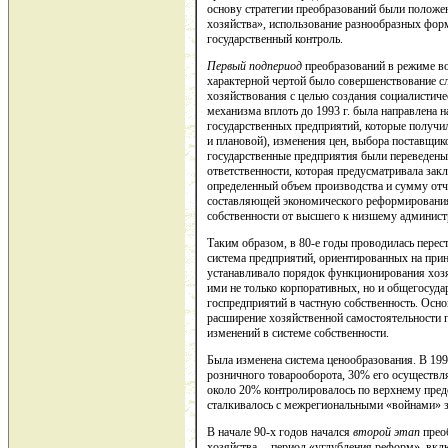
основу стратегии преобразований были положе
хозяйства», использование разнообразных фор
государственный контроль.
Первый подпериод
преобразований в режиме во
характерной чертой было совершенствование с
хозяйствования с целью создания социалистич
механизма вплоть до 1993 г. была направлена 
государственных предприятий, которые получи
и плановой), изменения цен, выбора поставщик
государственные предприятия были переведен
ответственности, которая предусматривала зак
определенный объем производства и сумму отч
составляющей экономического реформирования
собственности от высшего к низшему админист
Таким образом, в 80-е годы проводилась перест
система предприятий, ориентированных на при
устанавливало порядок функционирования хоз
ими не только корпоративных, но и общегосуда
госпредприятий в частную собственность. Ос
расширение хозяйственной самостоятельности 
изменений в системе собственности.
Была изменена система ценообразования. В 199
розничного товарооборота, 30% его осуществля
около 20% контролировалось по верхнему пре
сталкивалось с межрегиональными «войнами» за
В начале 90-х годов начался
второй этап
прео
хозяйства -- период «углубления реформ», вк