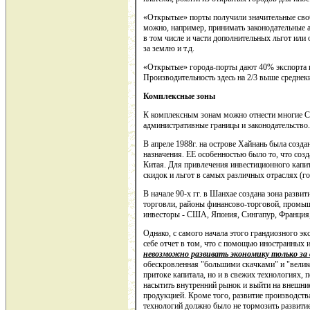
«Открытые» порты получили значительные сво
можно, например, принимать законодательные 
в том числе и части дополнительных льгот или
за землю и т.д.
«Открытые» города-порты дают 40% экспорта 
Производительность здесь на 2/3 выше среднек
Комплексные зоны
К комплексным зонам можно отнести многие С
административные границы и законодательство.
В апреле 1988г. на острове Хайнань была созда
назначения. ЕЕ особенностью было то, что соз
Китая. Для привлечения инвестиционного капи
скидок и льгот в самых различных отраслях (гор
В начале 90-х гг. в Шанхае создана зона разви
торговли, районы финансово-торговой, промыш
инвесторы - США, Япония, Сингапур, Франция,
Однако, с самого начала этого грандиозного эк
себе отчет в том, что с помощью иностранных
невозможно развивать экономику только за
обескровленная "большими скачками" и "велико
притоке капитала, но и в свежих технологиях,
насытить внутренний рынок и выйти на внешни
продукцией. Кроме того, развитие производств
технологий должно было не тормозить развитие