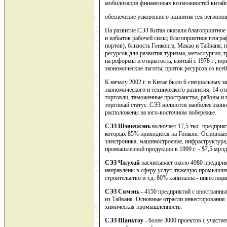
мобилизация финансовых возможностей китайс
обеспечение ускоренного развития тех регионов
На развитие СЭЗ Китая оказали благоприятное
и избыток рабочей силы; благоприятное геогр
портов), близость Гонконга, Макао и Тайваня;
ресурсов для развития туризма, металлургии, т
на реформы и открытость, взятый с 1978 г.; юр
экономические льготы; приток ресурсов со всей
К началу 2002 г. в Китае было 6 специальных э
экономического и технического развития, 14 о
торговли, таможенные пространства, районы и
торговый статус. СЭЗ являются наиболее экон
расположены на юго-восточном побережье.
СЭЗ Шэньчжэнь
включает 17,5 тыс. предприя
которых 85% приходится на Гонконг. Основные 
электроника, машиностроение, инфраструктура
промышленной продукции в 1999 г. - $7,5 мрлд
СЭЗ Чжухай
насчитывает около 4980 предпри
направлены в сферу услуг, тяжелую промышлен
строительство и т.д. 80% капиталла - инвестици
СЭЗ Сямэнь
- 4150 предприятий с иностранны
из Тайваня. Основные отрасли инвестирования 
химическая промышленность.
СЭЗ Шаньтоу
- более 3000 проектов с участи