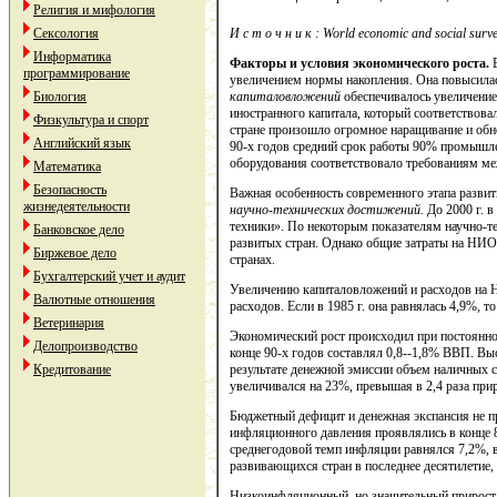
Религия и мифология
И
с
т
о
ч
н
и
к
: World economic and social surv
Сексология
Информатика
Факторы и условия экономического роста.
программирование
увеличением нормы накопления. Она повысилас
капиталовложений
обеспечивалось увеличение
Биология
иностранного капитала, который соответствова
Физкультура и спорт
стране произошло огромное наращивание и обн
Английский язык
90-х годов средний срок работы 90% промышле
оборудования соответствовало требованиям м
Математика
Безопасность
Важная особенность современного этапа развит
жизнедеятельности
научно-технических достижений.
До 2000 г. в
техники». По некоторым показателям научно-т
Банковское дело
развитых стран. Однако общие затраты на НИО
Биржевое дело
странах.
Бухгалтерский учет и аудит
Увеличению капиталовложений и расходов на 
Валютные отношения
расходов. Если в 1985 г. она равнялась 4,9%, то
Ветеринария
Экономический рост происходил при постоянно
Делопроизводство
конце 90-х годов составлял 0,8--1,8% ВВП. Вы
результате денежной эмиссии объем наличных с
Кредитование
увеличивался на 23%, превышая в 2,4 раза при
Бюджетный дефицит и денежная экспансия не п
инфляционного давления проявлялись в конце 80
среднегодовой темп инфляции равнялся 7,2%, в 
развивающихся стран в последнее десятилетие,
Низкоинфляционный, но значительный прирост 