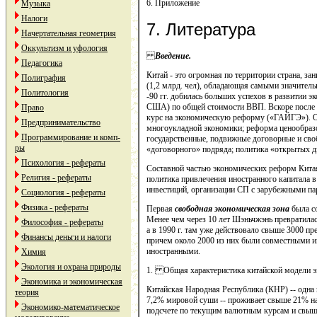
6. Приложение
Музыка
Налоги
7
. Литература
Начертательная геометрия
Оккультизм и уфология
Введение.
Педагогика
Китай - это огромная по территории страна, з
Полиграфия
(1,2 млрд. чел), обладающая самыми значител
Политология
-90 гг. добилась больших успехов в развитии э
США) по общей стоимости ВВП. Вскоре после
Право
курс на экономическую реформу («ГАЙГЭ»). О
Предпринимательство
многоукладной экономики; реформа ценообразо
Программирование и комп-
государственные, подвижные договорные и своб
ры
«договорного» подряда; политика «открытых дв
Психология - рефераты
Составной частью экономических реформ Китая
Религия - рефераты
политика привлечения иностранного капитала 
инвестиций, организации СП с зарубежными па
Социология - рефераты
Физика - рефераты
Первая
свободная экономическая зона
была со
Менее чем через 10 лет Шэньчжэнь превратилась
Философия - рефераты
а в 1990 г. там уже действовало свыше 3000 пр
Финансы деньги и налоги
причем около 2000 из них были совместными и
иностранными.
Химия
Экология и охрана природы
1. Общая характеристика китайской модели э
Экономика и экономическая
Китайская Народная Республика (КНР) -- одна 
теория
7,2% мировой суши -- проживает свыше 21% на
Экономико-математическое
подсчете по текущим валютным курсам и свыш