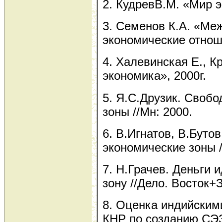
2. КудревВ.М. «Мир э
3. Семенов К.А. «Ме
экономические отнош
4. Халевинская Е., К
экономика», 2000г.
5. Я.С.Друзик. Своб
зоны //Мн: 2000.
6. В.Игнатов, В.Буто
экономические зоны /
7. Н.Грачев. Деньги и
зону //Дело. Восток+
8. Оценка индийским
КНР по созданию СЭ