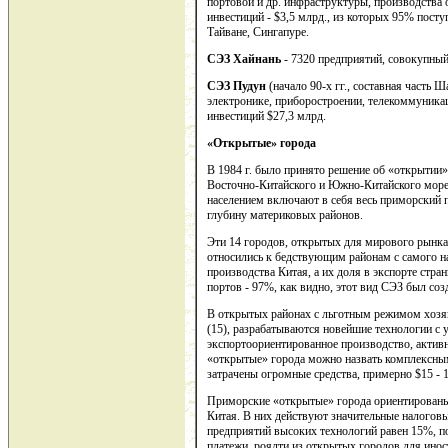
портовой и др. инфраструктуры, производства
инвестиций - $3,5 млрд., из которых 95% посту
Тайване, Сингапуре.
СЭЗ Хайнань
- 7320 предприятий, совокупный
СЭЗ Пудун
(начало 90-х гг., составная часть 
электронике, приборостроении, телекоммуникац
инвестиций $27,3 млрд.
«Открытые» города
В 1984 г. было принято решение об «открытии»
Восточно-Китайского и Южно-Китайского морей.
населением включают в себя весь приморский п
глубину материковых районов.
Эти 14 городов, открытых для мирового рынка
относились к бедствующим районам с самого 
производства Китая, а их доля в экспорте стр
портов - 97%, как видно, этот вид СЭЗ был соз
В открытых районах с льготным режимом хозя
(15), разрабатываются новейшие технологии с 
экспортоориентированное производство, актив
«открытые» города можно назвать комплексным
затрачены огромные средства, примерно $15 - 
Приморские «открытые» города ориентированы
Китая. В них действуют значительные налогов
предприятий высоких технологий равен 15%, п
платежи, роялти из открытых городов для инос