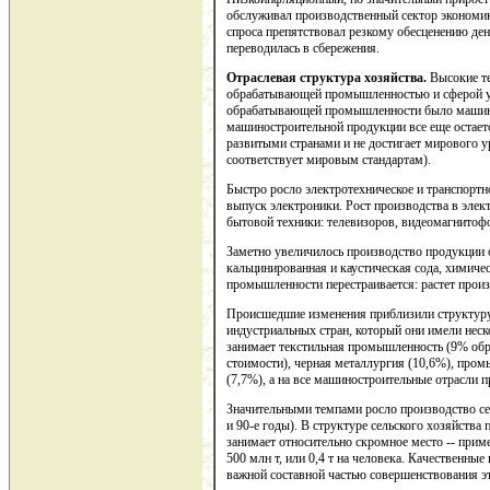
обслуживал производственный сектор экономик
спроса препятствовал резкому обесценению де
переводилась в сбережения.
Отраслевая структура хозяйства.
Высокие т
обрабатывающей промышленностью и сферой ус
обрабатывающей промышленности было машино
машиностроительной продукции все еще остае
развитыми странами и не достигает мирового
соответствует мировым стандартам).
Быстро росло электротехническое и транспортн
выпуск электроники. Рост производства в элек
бытовой техники: телевизоров, видеомагнитоф
Заметно увеличилось производство продукции о
кальцинированная и каустическая сода, химиче
промышленности перестраивается: растет прои
Происшедшие изменения приблизили структур
индустриальных стран, который они имели неск
занимает текстильная промышленность (9% о
стоимости), черная металлургия (10,6%), про
(7,7%), а на все машиностроительные отрасли 
Значительными темпами росло производство сел
и 90-е годы). В структуре сельского хозяйства
занимает относительно скромное место -- прим
500 млн т, или 0,4 т на человека. Качественны
важной составной частью совершенствования э