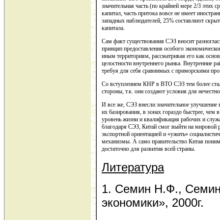
значительная часть (по крайней мере 2/3 этих с
капитал, часть притока вовсе не имеет иностр
западных наблюдателей, 25% составляют скры
капитала.
Сам факт существования СЭЗ вносит разноглас
принцип предоставления особого экономического
иным территориям, рассматривая его как основ
целостности внутреннего рынка. Внутренние р
требуя для себя сравнимых с приморскими про
Со вступлением КНР в ВТО СЭЗ тем более стал
стороны, т.к. они создают условия для нечестн
И все же, СЭЗ внесли значительное улучшение 
их базирования, в зонах гораздо быстрее, чем в
уровень жизни и квалификация рабочих и служащ
благодаря СЭЗ, Китай смог выйти на мировой р
экспортной ориентацией и «ужить» социалисти
механизмы. А само правительство Китая понима
достаточно для развития всей страны.
Литература
1. Семин Н.Ф., Семи
экономики», 2000г.