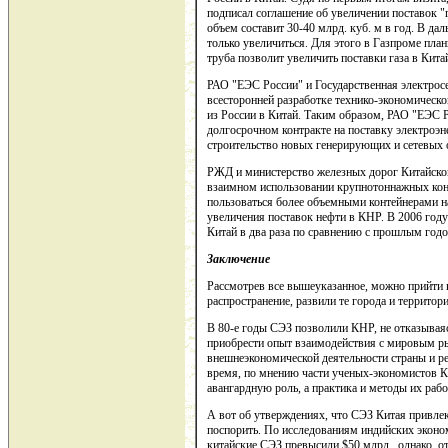
подписал соглашение об увеличении поставок "
объем составит 30-40 млрд. куб. м в год. В да
только увеличиться. Для этого в Газпроме пла
труба позволит увеличить поставки газа в Китай
РАО "ЕЭС России" и Государственная электрос
всесторонней разработке технико-экономическо
из России в Китай. Таким образом, РАО "ЕЭС Р
долгосрочном контракте на поставку электроэн
строительство новых генерирующих и сетевых о
РЖД и министерство железных дорог Китайско
взаимном использовании крупнотоннажных ко
пользоваться более объемными контейнерами н
увеличения поставок нефти в КНР. В 2006 году
Китай в два раза по сравнению с прошлым год
Заключение
Рассмотрев все вышеуказанное, можно прийти 
распространение, развили те города и территор
В 80-е годы СЭЗ позволили КНР, не отказываяс
приобрести опыт взаимодействия с мировым ры
внешнеэкономической деятельности страны и р
время, по мнению части ученых-экономистов К
авангардную роль, а практика и методы их р
А вот об утверждениях, что СЭЗ Китая привле
поспорить. По исследованиям индийских эконом
китайские СЭЗ превысили $50 млрд., однако, о