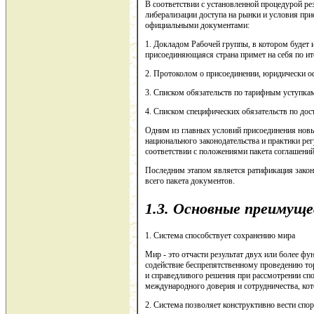
В соответствии с установленной процедурой ре
либерализации доступа на рынки и условия п
официальными документами:
1. Докладом Рабочей группы, в котором будет и
присоединяющаяся страна примет на себя по ит
2. Протоколом о присоединении, юридически 
3. Списком обязательств по тарифным уступкам 
4. Списком специфических обязательств по дос
Одним из главных условий присоединения новы
национального законодательства и практики ре
соответствии с положениями пакета соглашений
Последним этапом является ратификация зако
всего пакета документов.
1.3.
Основные преимущ
1. Система способствует сохранению мира
Мир - это отчасти результат двух или более ф
содействие беспрепятственному проведению то
и справедливого решения при
рассмотрении спо
международного доверия и сотрудничества, кот
2. Система позволяет конструктивно вести спо