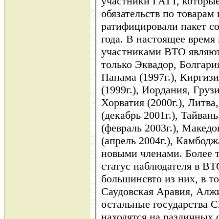
участники ГАТТ, которы
обязательств по товарам 
ратифицировали пакет с
года. В настоящее врем
участниками ВТО являют
только Эквадор, Болгария
Панама (1997г.), Киргизи
(1999г.), Иордания, Груз
Хорватия (2000г.), Литва
(декабрь 2001г.), Тайван
(февраль 2003г.), Македо
(апрель 2004г.), Камбодж
новыми членами. Более 
статус наблюдателя в В
большинсвто из них, в т
Саудовская Аравия, Алжи
остальные государства 
находятся на различных 