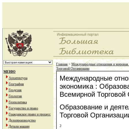
Главная
>
Международные отношения и мировая
Торговой Организации
МЕНЮ
Международные отно
Архитектура
География
экономика : Образов
Геодезия
Всемирной Торговой 
Геология
Геополитика
Образование и деят
Государство и право
Торговой Организаци
Гражданское право и процесс
Делопроизводство
2
Детали машин