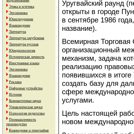
моделирование
Уругвайский раунд (
Этика и эстетика
открыты в городе Пун
Эргономика
в сентябре 1986 года
Юриспруденция
Языковедение
название).
Литература
Литература зарубежная
Всемирная Торговая 
Литература русская
организационный ме
Юридпсихология
механизм, задача кот
Историческая личность
Иностранные языки
реализацию правовых
Эргономика
появившихся в итоге 
Языковедение
создать базу для да
Реклама
Цифровые устройства
сфере международной
История
услугами.
Компьютерные науки
Управленческие науки
Цель настоящей рабо
Психология педагогика
Промышленность
новом международно
производство
Краеведение и этнография