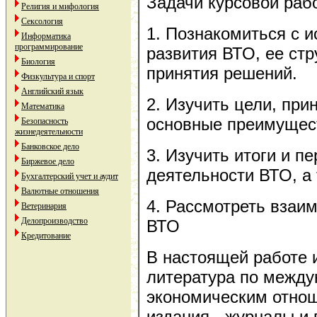
Задачи курсовой раб
Религия и мифология
Сексология
1. Познакомиться с и
Информатика
программирование
развития ВТО, ее ст
Биология
принятия решений.
Физкультура и спорт
Английский язык
2. Изучить цели, при
Математика
основные преимущес
Безопасность
жизнедеятельности
Банковское дело
3. Изучить итоги и п
Биржевое дело
деятельности ВТО, а
Бухгалтерский учет и аудит
Валютные отношения
4. Рассмотреть взаи
Ветеринария
Делопроизводство
ВТО
Кредитование
В настоящей работе 
литература по между
экономическим отно
издания - журналы и 