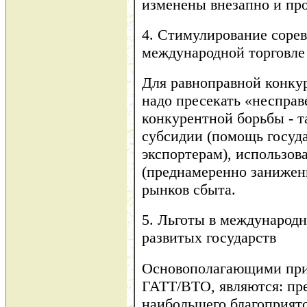
изменены внезапно и пр
4. Стимулирование сорев
международной торговле
Для равноправной конку
надо пресекать «неспра
конкурентной борьбы - т
субсидии (помощь госуд
экспортерам), использо
(преднамеренно заниженн
рынков сбыта.
5. Льготы в международн
развитых государств
Основополагающими при
ГАТТ/ВТО, являются: пр
наибольшего благоприятс