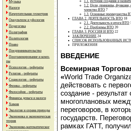
1.1.
История создания и разви
Музыка
1.2.
Цели, принципы, функции, 
Налоги
членство ВТО
7
Начертательная геометрия
1.3.
Основные преимущества 
ГЛАВА 2. ДЕЯТЕЛЬНОСТЬ ВТО
18
Оккультизм и уфология
2.1. Деятельность и итоги ВТО
Педагогика
2.2. Проблемы ВТО
20
ГЛАВА 3. РОССИЯ И ВТО
22
Полиграфия
ЗАКЛЮЧЕНИЕ
24
Политология
СПИСОК ИСПОЛЬЗОВАННЫХ ИС
Право
ПРИЛОЖЕНИЯ
Предпринимательство
ВВЕДЕНИЕ
Программирование и комп-
ры
Всемирная Торговая
Психология - рефераты
Религия - рефераты
«
World Trade Organiz
Социология - рефераты
действовать с первог
Физика - рефераты
создание - результат
Философия - рефераты
Финансы деньги и налоги
многоплановых межд
Химия
переговоров, в котор
Экология и охрана природы
государств. Перегов
Экономика и экономическая
теория
рамках ГАТТ, получи
Экономико-математическое