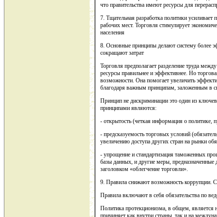
что правительства имеют ресурсы для перерасп
7. Тщательная разработка политики усиливает 
рабочих мест. Торговля стимулирует экономиче
населения
8. Основные принципы делают систему более э
сокращают затрат
Торговля предполагает разделение труда между
ресурсы правильнее и эффективнее. Но торгов
возможности. Она помогает увеличить эффектив
благодаря важным принципам, заложенным в с
Принцип не дискриминации это один из ключе
принципами являются:
- открытость (четкая информация о политике, 
- предсказуемость торговых условий (обязател
увеличению доступа других стран на рынки об
- упрощение и стандартизация таможенных про
базы данных, и другие меры, предназначенные 
заголовком «облегчение торговли».
9. Правила снижают возможность коррупции. 
Правила включают в себя обязательства по ве
Политика протекционизма, в общем, является н
причиняет как внутри страны, так и на междун