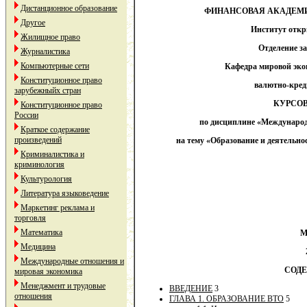
Дистанционное образование
ФИНАНСОВАЯ АКАДЕМИ
Другое
Институт откр
Жилищное право
Отделение з
Журналистика
Компьютерные сети
Кафедра
мировой эко
Конституционное право
валютно-кре
зарубежныйх стран
КУРСОВ
Конституционное право
России
по дисциплине «Междунаро
Краткое содержание
произведений
на тему «Образование и деятельн
Криминалистика и
криминология
Культурология
Литература языковедение
Маркетинг реклама и
торговля
Математика
М
Медицина
Международные отношения и
СОД
мировая экономика
Менеджмент и трудовые
ВВЕДЕНИЕ
3
отношения
ГЛАВА 1. ОБРАЗОВАНИЕ ВТО
5