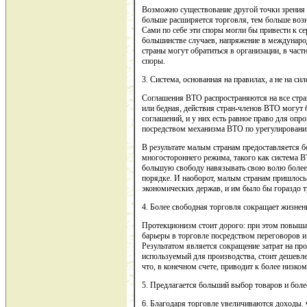
Возможно существование другой точки зрения 
больше расширяется торговля, тем больше воз
Сами по себе эти споры могли бы привести к се
большинстве случаев, напряжение в международ
страны могут обратиться в организации, в част
споры.
3. Система, основанная на правилах, а не на с
Соглашения ВТО распространяются на все стран
или бедная, действия стран-членов ВТО могут 
соглашений, и у них есть равное право для опр
посредством механизма ВТО по урегулировани
В результате малым странам предоставляется 
многостороннего режима, такого как система 
большую свободу навязывать свою волю более
порядке. И наоборот, малым странам пришлось
экономических держав, и им было бы гораздо 
4. Более свободная торговля сокращает жизнен
Протекционизм стоит дорого: при этом повыш
барьеры в торговле посредством переговоров 
Результатом является сокращение затрат на про
используемый для производства, стоит дешевле)
что, в конечном счете, приводит к более низ
5. Предлагается больший выбор товаров и боле
6. Благодаря торговле увеличиваются доходы. 