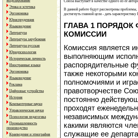
моделирование
Союза выступает в качестве одного из ее автор
Этика и эстетика
В данной работе будут рассмотрены проблемы,
Эргономика
достигнуть главной цели - дать характеристик
Юриспруденция
ГЛАВА 1 ПОРЯДОК
Языковедение
КОМИССИИ
Литература
Литература зарубежная
Литература русская
Комиссия является и
Юридпсихология
выполняющим исполн
Историческая личность
распорядительные фу
Иностранные языки
Эргономика
также некоторыми к
Языковедение
полномочиями и игра
Реклама
правотворчестве Сою
Цифровые устройства
История
постоянно действующ
Компьютерные науки
проходят еженедельн
Управленческие науки
независимых междун
Психология педагогика
Промышленность
какими являются чле
производство
служащие ее департа
Краеведение и этнография