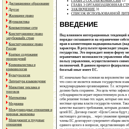
ГЛАВА 2 СОСТАВ КОМИССИИ
15
Дистанционное образование
ГЛАВА 3 ОРГАНИЗАЦИОННАЯ СТ
ЗАКЛЮЧЕНИЕ
31
Другое
СПИСОК ИСПОЛЬЗОВАННОЙ ЛИТ
Жилищное право
Журналистика
ВВЕДЕНИЕ
Компьютерные сети
Конституционное право
Под влиянием интеграционных тенденций в
зарубежныйх стран
порядке соглашаются на ограничение собств
прав в компетенцию наднациональных (над
Конституционное право
характера. В результате происходит упадо
России
государства. Это порождает новую форму м
Краткое содержание
ограничивает возможности управления обще
произведений
пользу управления, осуществляемого совме
Криминалистика и
полномочий. В данном процессе федерализ
криминология
богатый опыт имеет ЕС.
Культурология
ЕС изначально был основан на верховенстве зак
Литература языковедение
что союз не является новым государством взам
международными организациями. Т.е. историчес
Маркетинг реклама и
должно быть сохранено. Эта цель четко зафик
торговля
субсидиарности играет первостепенную роль в 
Математика
себя решение только тех задач, которые оно м
местные органы власти государств-членов. Та
Медицина
качестве высшего требования, которым должно
Международные отношения и
целей ЕС. Договор гласит: «Цели Союза будут 
мировая экономика
настоящего договора,…через уважение принци
Менеджмент и трудовые
члены ЕС делегируют суверенитет общим инст
отношения
единого целого в вопросах, представляющих о