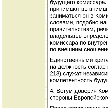
будущего комиссара. 
принимают во вниман
заниматься он в Ком
словами, подобно н
правительствам, реч
владельцев определ
комиссара по внутре
по внешним сношения
Единственными крит
на должность согласн
213) служат независ
компетентность буду
4. Вотум доверия Ко
стороны Европейског