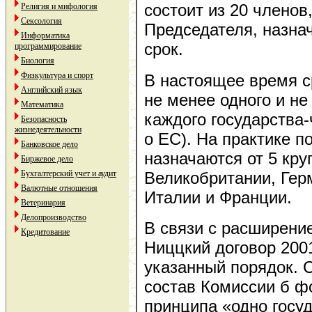
состоит из 20 членов
Религия и мифология
Сексология
Председателя, назна
Информатика
срок.
программирование
Биология
Физкультура и спорт
В настоящее время с
Английский язык
не менее одного и не
Математика
каждого государства-
Безопасность
жизнедеятельности
о ЕС). На практике п
Банковское дело
назначаются от 5 кр
Биржевое дело
Великобритании, Гер
Бухгалтерский учет и аудит
Валютные отношения
Италии и Франции.
Ветеринария
Делопроизводство
В связи с расширени
Кредитование
Ниццкий договор 2001
указанный порядок. С
состав Комиссии б ф
принципа «одно госуд