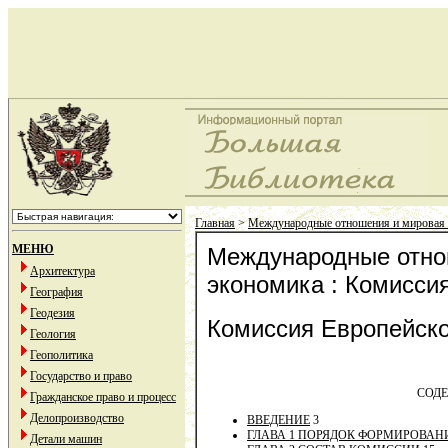
Главная
>
Международные отношения и мировая
МЕНЮ
Международные отно
Архитектура
экономика : Комисси
География
Геодезия
Комиссия Европейск
Геология
Геополитика
Государство и право
СОД
Гражданское право и процесс
Делопроизводство
ВВЕДЕНИЕ
3
ГЛАВА 1 ПОРЯДОК ФОРМИРОВА
Детали машин