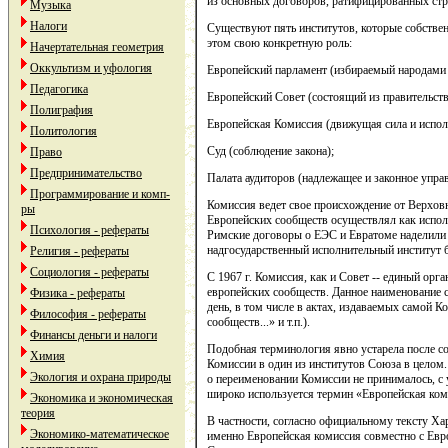
из основных договоров, ратифицированных ст
Музыка
Налоги
Существуют пять институтов, которые собстве
этом свою конкретную роль:
Начертательная геометрия
Оккультизм и уфология
Европейский парламент (избираемый народами 
Педагогика
Европейский Совет (состоящий из правительств
Полиграфия
Европейская Комиссия (движущая сила и испол
Политология
Суд (соблюдение закона);
Право
Предпринимательство
Палата аудиторов (надлежащее и законное упр
Программирование и комп-
Комиссия ведет свое происхождение от Верхов
ры
Европейских сообществ осуществлял как испол
Психология - рефераты
Римские договоры о ЕЭС и Евратоме наделили 
надгосударственный исполнительный институт 
Религия - рефераты
Социология - рефераты
С 1967 г. Комиссия, как и Совет -- единый ор
европейских сообществ. Данное наименование 
Физика - рефераты
день, в том числе в актах, издаваемых самой 
Философия - рефераты
сообществ...» и т.п.).
Финансы деньги и налоги
Подобная терминология явно устарела после с
Химия
Комиссии в один из институтов Союза в целом.
Экология и охрана природы
о переименовании Комиссии не принималось, с 
широко используется термин «Европейская ком
Экономика и экономическая
теория
В частности, согласно официальному тексту Ха
Экономико-математическое
именно Европейская комиссия совместно с Ев