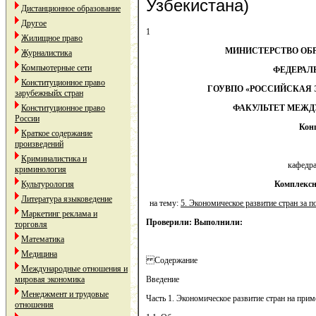
Узбекистана)
Дистанционное образование
Другое
1
Жилищное право
МИНИСТЕРСТВО ОБР
Журналистика
Компьютерные сети
ФЕДЕРАЛ
Конституционное право
ГОУВПО «РОССИЙСКАЯ 
зарубежныйх стран
Конституционное право
ФАКУЛЬТЕТ МЕЖ
России
Кон
Краткое содержание
произведений
Криминалистика и
кафедр
криминология
Культурология
Комплексн
Литература языковедение
на тему:
5. Экономическое развитие стран за п
Маркетинг реклама и
Проверили:
Выполнили:
торговля
Математика
Медицина
Содержание
Международные отношения и
мировая экономика
Введение
Менеджмент и трудовые
Часть 1. Экономическое развитие стран на прим
отношения