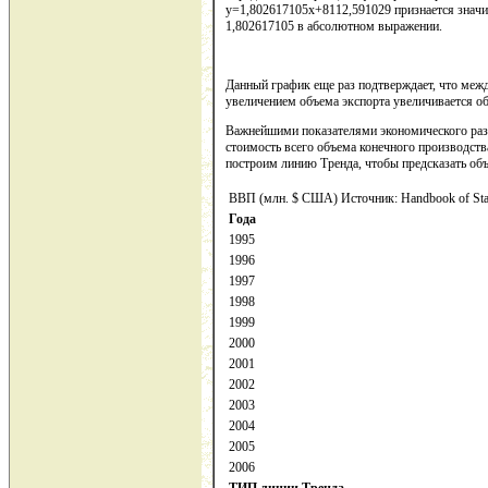
у=1,802617105х+8112,591029 признается значи
1,802617105 в абсолютном выражении.
Данный график еще раз подтверждает, что меж
увеличением объема экспорта увеличивается 
Важнейшими показателями экономического разви
стоимость всего объема конечного производства
построим линию Тренда, чтобы предсказать об
ВВП (млн. $ США) Источник: Handbook of Stat
Года
1995
1996
1997
1998
1999
2000
2001
2002
2003
2004
2005
2006