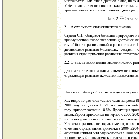
многократно. Так, еще в древнем Китае, шелк 
Узбекистан в этом отношении - классическая 
уровнем жизни: восточная «элита» с дворцами, 
Часть 2. Статистиче
2.1. Актуальность статистического анализа
Страны СНГ обладают большим природным и эк
преимущества и позволяет занять достойное м
самый быстро развивающийся регион в мире. П
дальнейшего развития ближайших «соседей» - с
развития стран применим различные статистиче
2.2. Статистический анализ экономического раз
Для статистического анализа возьмем основные
отражающие развитие экономики Казахстана за 
На основе таблицы 2 рассчитаем динамику по к
Как видно из расчетов темпов темп прироста В
2001 году рост достиг 13.5%, что явилось наи
году: прирост составил 10.6%. Продукция про
высокий рост приходится на период с 2000-2002
конъюнктурой внешнего рынка и с сильным дав
Казахстане развивалось неравномерно, о чем с
отмечена отрицательная динамика в 2000 и 200
основной капитал был зафиксирован в 2000 год
экономической и политической ситуации в стран