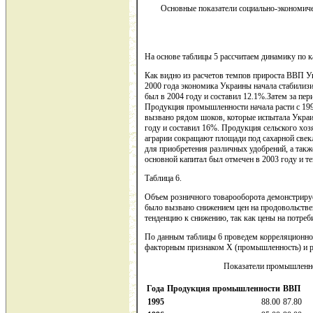
Основные показатели социально-экономичес
На основе таблицы 5 рассчитаем динамику по к
Как видно из расчетов темпов прироста ВВП Ук
2000 года экономика Украины начала стабилизи
был в 2004 году и составил 12.1%.Затем за пер
Продукция промышленности начала расти с 1999
вызвано рядом шоков, которые испытала Украи
году и составил 16%. Продукция сельского хоз
аграрии сокращают площади под сахарной свек
для приобретения различных удобрений, а так
основной капитал был отмечен в 2003 году и т
Таблица 6.
Объем розничного товарооборота демонстрирует
было вызвано снижением цен на продовольстве
тенденцию к снижению, так как цены на потреб
По данным таблицы 6 проведем корреляционно
факторным признаком Х (промышленность) и 
Показатели промышленно
Года
Продукция промышленности
ВВП
1995
88.00
87.80