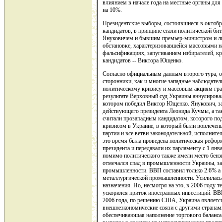
влиянием в начале года на местные органы для
на 10%.
Президентские выборы, состоявшиеся в октябре
кандидатов, в принципе стали политической 
Януковичем и бывшим премьер-министром и л
обстановке, характеризовавшейся массовыми н
фальсификациях, запугиванием избирателей, к
кандидатов -- Виктора Ющенко.
Согласно официальным данным второго тура, 
сторонники, как и многие западные наблюдател
политическому кризису и массовым акциям гр
результате Верховный суд Украины аннулирова
котором победил Виктор Ющенко. Янукович, з
действующего президента Леонида Кучмы, а та
считали прозападным кандидатом, которого п
кризисом в Украине, в который были вовлечены
партии и все ветви законодательной, исполнител
это время была проведена политическая рефор
президента и передавали их парламенту с 1 янв
помимо политического также имели место бензи
отмечался спад в промышленности Украины, за
промышленности. ВВП составил только 2.6% а
металлургической промышленности. Усилилась 
назначения. Но, несмотря на это, в 2006 году
ускорился приток иностранных инвестиций. ВВ
2006 года, по решению США, Украина является 
внешнеэкономические связи с другими странами
обеспечивающая наполнение торгового баланса.