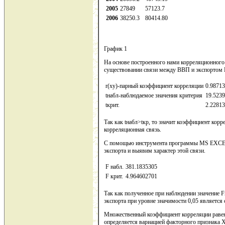
2005
27849
57123.7
2006
38250.3
80414.80
График 1
На основе построенного нами корреляционного
существовании связи между ВВП и экспортом К
r(ху)-парный коэффициент корреляции
0.9871
tнабл-наблюдаемое значения критерия
19.523
tкрит.
2.2281
Так как tнабл>tкр, то значит коэффициент кор
корреляционная связь.
С помощью инструмента программы MS EXCEL 
экспорта и выявим характер этой связи.
F набл.
381.1835305
F крит.
4.964602701
Так как полученное при наблюдении значение F
экспорта при уровне значимости 0,05 является
Множественный коэффициент корреляции равен 
определяется вариацией факторного признака Х