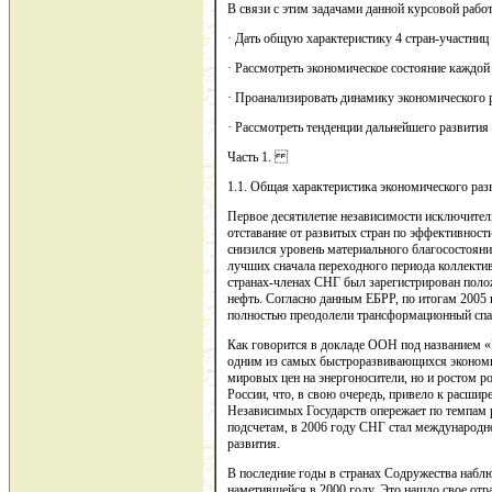
В связи с этим задачами данной курсовой рабо
· Дать общую характеристику 4 стран-участни
· Рассмотреть экономическое состояние каждой 
· Проанализировать динамику экономического ро
· Рассмотреть тенденции дальнейшего развития 
Часть 1.
1.1. Общая характеристика экономического раз
Первое десятилетие независимости исключител
отставание от развитых стран по эффективност
снизился уровень материального благосостояни
лучших сначала переходного периода коллекти
странах-членах СНГ был зарегистрирован поло
нефть. Согласно данным ЕБРР, по итогам 2005 г
полностью преодолели трансформационный спад 
Как говорится в докладе ООН под названием «
одним из самых быстроразвивающихся экономи
мировых цен на энергоносители, но и ростом р
России, что, в свою очередь, привело к расши
Независимых Государств опережает по темпам 
подсчетам, в 2006 году СНГ стал международн
развития.
В последние годы в странах Содружества наблю
наметившейся в 2000 году. Это нашло свое отр