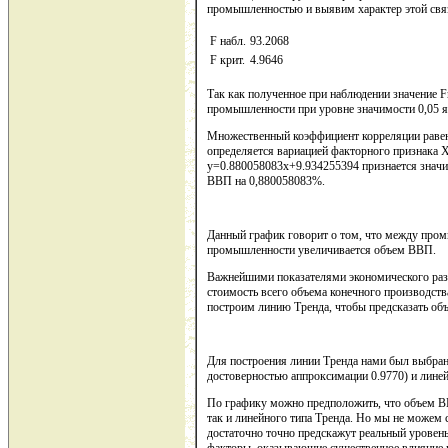
промышленностью и выявим характер этой свя
F набл.
93.2068
F крит.
4.9646
Так как полученное при наблюдении значение F
промышленности при уровне значимости 0,05 я
Множественный коэффициент корреляции равен 
определяется вариацией факторного признака 
у=0.880058083х+9.934255394 признается значи
ВВП на 0,880058083%.
Данный график говорит о том, что между про
промышленности увеличивается объем ВВП.
Важнейшими показателями экономического разви
стоимость всего объема конечного производства
построим линию Тренда, чтобы предсказать об
Для построения линии Тренда нами был выбран
достоверностью аппроксимации 0.9770) и линей
По графику можно предположить, что объем ВВ
так и линейного типа Тренда. Но мы не можем 
достаточно точно предскажут реальный уровень