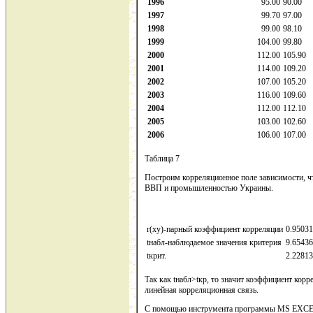
1996
95.00
90.00
1997
99.70
97.00
1998
99.00
98.10
1999
104.00
99.80
2000
112.00
105.90
2001
114.00
109.20
2002
107.00
105.20
2003
116.00
109.60
2004
112.00
112.10
2005
103.00
102.60
2006
106.00
107.00
Таблица 7
Построим корреляционное поле зависимости, ч
ВВП и промышленностью Украины.
r(ху)-парный коэффициент корреляции
0.9503
tнабл-наблюдаемое значения критерия
9.6543
tкрит.
2.2281
Так как tнабл>tкр, то значит коэффициент ко
линейная корреляционная связь.
С помощью инструмента программы MS EXCEL 