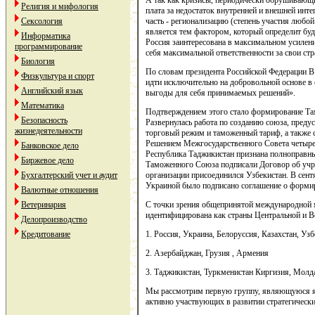
А так как кризисы, периодически обрушивающи
Религия и мифология
плата за недостаток внутренней и внешней инт
Сексология
часть - регионализацию (степень участия любо
является тем фактором, который определит буд
Информатика
Россия заинтересована в максимальном усилении
программирование
себя максимальной ответственности за свои стр
Биология
По словам президента Российской Федерации В
Физкультура и спорт
идти исключительно на добровольной основе в 
Английский язык
выгоды для себя принимаемых решений».
Математика
Подтверждением этого стало формирование Тамо
Безопасность
Развернулась работа по созданию союза, преду
жизнедеятельности
торговый режим и таможенный тариф, а также 
Решением Межгосударственного Совета четырех 
Банковское дело
Республика Таджикистан признана полноправн
Биржевое дело
Таможенного Союза подписали Договор об учре
Бухгалтерский учет и аудит
организации присоединился Узбекистан. В сент
Украиной было подписано соглашение о формир
Валютные отношения
Ветеринария
С точки зрения общепринятой международной м
идентифицирована как страны Центральной и В
Делопроизводство
Кредитование
1. Россия, Украина, Белоруссия, Казахстан, Уз
2. Азербайджан, Грузия , Армения
3. Таджикистан, Туркменистан Киргизия, Молд
Мы рассмотрим первую группу, являющуюся яд
активно участвующих в развитии стратегически