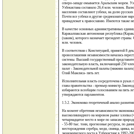
северо-западе омывается Аральским морем. Узб
Узбекистана составило 26,4 млн. человек. Вал
населения составляют узбеки, на долю русских 
Почти все узбеки и другие среднеазиатские на
принадлежат к православию. Имеются также н
В качестве основных административных единиц 
Каракалпакская автономная республика (Карака
(хаким), которого назначает президент страны.
млн. человек.
В соответствии с Конституцией, принятой 8 дек
провозглашения независимости началась перест
системы. Высший государственный представит
законодательную власть, включающий 250 чле
палат - Законодательной палаты (нижняя палата
Олий Мажлиса- пять лет.
Исполнительная власть сосредоточена в руках г
глава правительства - премьер-министр.Законод
избираются всеобщим голосованием на пять лет
утверждаются парламентом.
1.5.2. Экономико-теоретичекий анализ развития
На момент обретения независимости экономик
высоколиквидного на мировом рынке хлопка (ч
четырнадцатое место в мире по запасам природн
- 55-80 тыс. тонн, прогнозные ресурсы, по дан
месторождения серебра, меди, свинца, цинка, 
экономического роста в Узбекистане в 1992-20