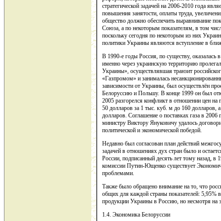
стратегической задачей на 2006-2010 года явля
повышения занятости, оплаты труда, увеличения
общество должно обеспечить выравнивание пок
Союза, а по некоторым показателям, в том чис
поскольку сегодня по некоторым из них Украи
политики Украины являются вступление в ближ
В 1990-е годы Россия, по существу, оказалась 
именно через украинскую территорию пролегал
Украины», осуществлявшая транзит российског
«Газпромом» и занималась несанкционированным
зависимости от Украины, был осуществлён прое
Белоруссию и Польшу. В конце 1999 он был от
2005 разгорелся конфликт в отношении цен на г
50 долларов за 1 тыс. куб. м до 160 долларов, 
долларов. Соглашение о поставках газа в 2006 
министру Виктору Януковичу удалось договорить
политической и экономической победой.
Недавно был согласован план действий межгосу
задачей в отношениях дух стран было и остает
России, подписанный десять лет тому назад, в 
комиссии Путин-Ющенко существует Экономиче
проблемами.
Также было обращено внимание на то, что росс
общих для каждой страны показателей: 5,95% 
продукции Украины в Россию, но несмотря на 
1.4. Экономика Белоруссии