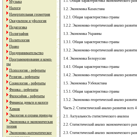
1.1. Общая характеристика экономического ра
Музыка
Налоги
1.2. Экономика Казахстана
Начертательная геометрия
1.2.1. Общая характеристика страны
Оккультизм и уфология
1.2.2. Экономико-теоретический анализ развити
Педагогика
Полиграфия
1.3. Экономика Украины
Политология
1.3.1. Общая характеристика страны
Право
1.3.2. Экономико-теоретический анализ развити
Предпринимательство
1.4. Экономика Белоруссии
Программирование и комп-
ры
1.4.1. Общая характеристика страны
Психология - рефераты
1.4.2. Экономико-теоретический анализ развити
Религия - рефераты
Социология - рефераты
1.5. Экономика Узбекистана
Физика - рефераты
1.5.1. Общая характеристика страны
Философия - рефераты
1.5.2. Экономико-теоретический анализ развити
Финансы деньги и налоги
Часть 2. Статистический анализ развития всех 4 
Химия
Экология и охрана природы
2.1. Актуальность статистического анализа
Экономика и экономическая
2.2. Статистический анализ экономического раз
теория
Экономико-математическое
2.3. Статистический анализ экономического раз