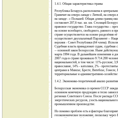
1.4.1. Общая характеристика страны
Республика Беларусь расположена в центрально
Граничит на северо-западе с Литвой, на северо-в
на западе - с Польшей. Общая длина границ ок
составляет 207,6 тыс. кв. км. Столицей Белор
правовое государство. Глава государства -- пр
на основе всеобщего, свободного, равного и пр
стране осуществляется на основе разделёния е
осуществляет двухпалатный Парламент -- Нацио
верхняя - Совет Республики (64 члена). Испол
Судебная власть принадлежит судам, судебная 
-- основной закон Белоруссии. Ныне действую
марта 1994 года. В дальнейшем изменения и до
2007 года в стране проживало 9.714.200 челов
национальностей, в том числе: 11%-русские; 3
православие, 14% - католики, 2% - протестанты
центрами в Минске, Бресте, Витебске, Гомеле, 
территориальные и административно-хозяйстве
1.4.2. Экономико-теоретичекий анализ развития
Белорусская экономика со времен СССР зиждил
основном конечную продукцию и тесно зависел
регионах Советского Союза. После распада СС
энергетических ресурсов, узость национально
промышленном производстве.
Но помимо проблем есть и факторы благоприя
геоэкономическое положение, поскольку через