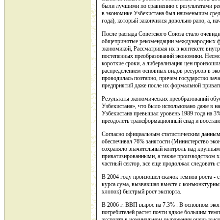
были лучшими по сравнению с результатами ре
в экономике Узбекистана был наименьшим сре
года), который закончился довольно рано, а, на
После распада Советского Союза стало очевид
общепринятые рекомендации международных фи
экономикой, Рассматривая их в контексте внут
постепенных преобразований экономики. Несмо
короткие сроки, а либерализация цен произошла
распределением основных видов ресурсов в э
проводилась поэтапно, причем государство зач
предприятий даже после их формальной приват
Результаты экономических преобразований обу
Узбекистана», что было использовано даже в н
Узбекистана превышал уровень 1989 года на 3
преодолеть трансформационный спад и восстан
Согласно официальным статистическим данным
обеспечивал 76% занятости (Министерство экон
сохраняло значительный контроль над крупным
приватизированными, а также производством х
частный сектор, все еще продолжал следовать с
В 2004 году произошел скачок темпов роста - 
курса сума, вызвавшая вместе с конъюнктурны
хлопок) быстрый рост экспорта.
В 2006 г. ВВП вырос на 7.3% . В основном эко
потребителей растет почти вдвое большим темп
экспорта в номинальном выражении очень высо