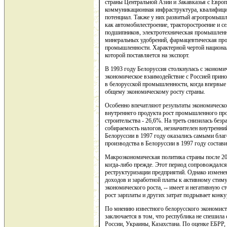
страны Центральной Азии и Закавказья с Европ
коммуникационная инфраструктура, квалифицир
потенциал. Также у них развитый агропромышл
как автомобилестроение, тракторостроение и с
подшипников, электротехническая промышленно
минеральных удобрений, фармацевтическая про
промышленности. Характерной чертой национал
которой поставляется на экспорт.
В 1993 году Белоруссия столкнулась с эконом
экономическое взаимодействие с Россией прино
в белорусской промышленности, когда впервые
общему экономическому росту страны.
Особенно впечатляют результаты экономическо
внутреннего продукта рост промышленного про
строительства - 26,6%. На треть снизилась без
собираемость налогов, незначителен внутренни
Белоруссии в 1997 году оказались самыми бла
производства в Белоруссии в 1997 году состав
Макроэкономическая политика страны после 200
когда-либо прежде. Этот период сопровождалс
реструктуризации предприятий. Однако изменен
доходов и заработной платы к активному стим
экономического роста, -- имеет и негативную 
рост зарплаты и других затрат подрывает конк
По мнению известного белорусского экономист
заключается в том, что республика не спешила
России, Украины, Казахстана. По оценке ЕБРР,