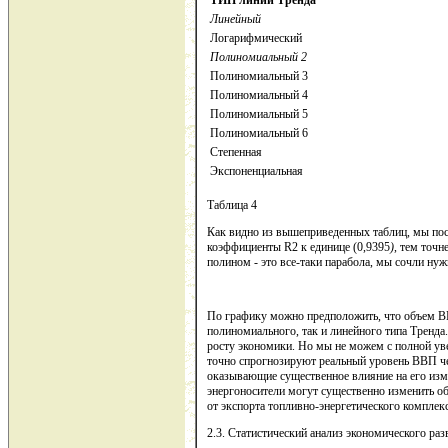
ТИП линии Тренда
Линейный
Логарифмический
Полиномиальный 2
Полиномиальный 3
Полиномиальный 4
Полиномиальный 5
Полиномиальный 6
Степенная
Экспоненциальная
Таблица 4
Как видно из вышеприведенных таблиц, мы пос
коэффициенты R2 к единице (0,9395
)
, тем точн
полином - это все-таки парабола, мы сочли ну
По графику можно предположить, что объем ВВ
полиномиального, так и линейного типа Тренд
росту экономики. Но мы не можем с полной уве
точно спрогнозируют реальный уровень ВВП чер
оказывающие существенное влияние на его изме
энергоносители могут существенно изменить о
от экспорта топливно-энергетического комплекс
2.3. Статистический анализ экономического раз