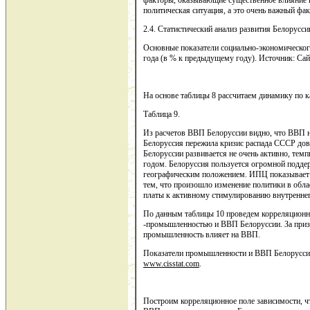
факторы, оказывающие существенное влияние н
политическая ситуация, а это очень важный ф
2.4. Статистический анализ развития Белоруссии
Основные показатели социально-экономическог
года (в % к предыдущему году). Источник: Са
На основе таблицы 8 рассчитаем динамику по к
Таблица 9.
Из расчетов ВВП Белоруссии видно, что ВВП не
Белоруссия пережила кризис распада СССР дов
Белоруссии развивается не очень активно, тем
годом. Белоруссия пользуется огромной подде
географическим положением. ИПЦ показывает вы
тем, что произошло изменение политики в обла
платы к активному стимулированию внутреннег
По данным таблицы 10 проведем корреляционн
-промышленностью и ВВП Белоруссии. За при
промышленность влияет на ВВП.
Показатели промышленности и ВВП Белоруссии
www
.
cisstat
.
com
.
Построим корреляционное поле зависимости, ч