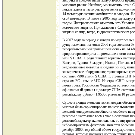
выручка в среднем на металлургических предпр
мировом рынке. Необходимо заметить, что в С
показательна и часто реагирует не на экономич
14 металлургических комбинатов и заводов. Не
свой потенциал. В итоге в 2005 году металлург
годом. Интересно также отметить, что Украин
источников энергии. При желании в ближайшие 
энергии солнца, ветра, гидроэнергетических ресу
В 2007 году за период с января по март реаль
душу населения на конец 2006 года составил 
перерабатывающей промышленности - на 14.4%, 
прирост производства в промышленности состав
млн. $ США . Среди главных торговых партнер
Венгрии, Турции, Беларуси, Италии, Польше и
недрагоценные металлы и изделия из них, мине
электрическое оборудование, транспортные сре
составил 7998.2 млн. $ США. К странам СНГ бы
странам ЕС - свыше 31%. Из стран СНГ импорти
почти треть. Российская Федерация остается 
официальный гривны к доллару США составляет 5
российскому рублю - 1.9536 гривен за 10 рубле
Существующая экономическая модель обеспечив
многом была сориентирована на использовани
ценовой конкурентоспособности, особенно на 
резервы в настоящее время уже в основном ис
долговой характер экономики, как во внутренн
неблагоприятным фактором является большая д
декабря 2006 года общий объем государственно
реформ, которые позволят достичь стабильных 