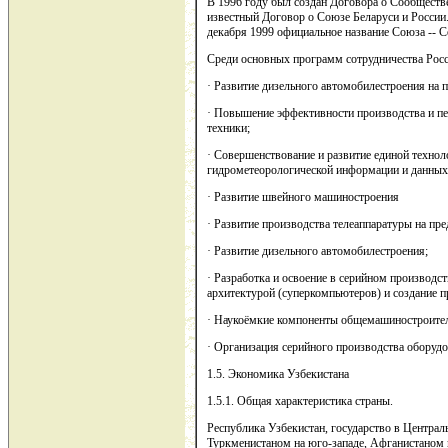
В 1996 году был создан Договора о Сообществе
известный Договор о Союзе Беларуси и России.
декабря 1999 официальное название Союза -- С
Среди основных программ сотрудничества Рос
· Развитие дизельного автомобилестроения на п
· Повышение эффективности производства и пе
техники;
· Совершенствование и развитие единой техноло
гидрометеорологической информации и данных о
· Развитие швейного машиностроения
· Развитие производства телеаппаратуры на пр
· Развитие дизельного автомобилестроения;
· Разработка и освоение в серийном производс
архитектурой (суперкомпьютеров) и создание 
· Наукоёмкие компоненты общемашиностроител
· Организация серийного производства оборуд
1.5. Экономика Узбекистана
1.5.1. Общая характеристика страны.
Республика Узбекистан, государство в Централь
Туркменистаном на юго-западе, Афганистаном н