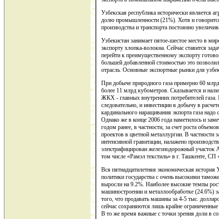
Узбекская республика исторически является а
долю промышленности (21%). Хотя и говорится
производства и транспорта постоянно увеличива
Узбекистан занимает пятое-шестое место в мире
экспорту хлопка-волокна. Сейчас ставится зад
перейти к преимущественному экспорту готово
большей добавленной стоимостью это позволило
отрасль. Основные экспортные рынки для узбек
При добыче природного газа примерно 60 млрд
более 11 млрд кубометров. Сказывается и нал
ЖКХ - главных внутренних потребителей газа. 
следовательно, и инвестиции в добычу в расче
кардинального наращивания экпорта газа надо 
Однако же в конце 2006 года наметилось и заме
годом ранее, в частности, за счет роста объем
проектов в цветной металлургии. В частности 
интенсивной гравитации, налажено производст
электрифицирован железнодорожный участок А
том числе «Рамэл текстиль» в г. Ташкенте, СП
Вся пятнадцатилетняя экономическая история
политики государства с очень высокими тамо
выросли на 9.2%. Наиболее высокие темпы рост
машиностроении и металлообработке (24.6%) за
того, что продавать машины за 4-5 тыс. доллар
сейчас сохраняются лишь крайне ограниченные
В то же время важные с точки зрения доли в 