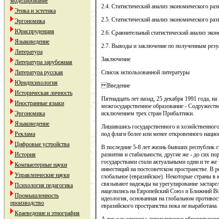
моделирование
2.4. Статистический анализ экономического раз
Этика и эстетика
2.5. Статистический анализ экономического раз
Эргономика
Юриспруденция
2.6. Сравнительный статистический анализ экон
Языковедение
2.7. Выводы и заключение по полученным резул
Литература
Заключение
Литература зарубежная
Литература русская
Список использованной литературы
Юридпсихология
Введение
Историческая личность
Пятнадцать лет назад, 25 декабря 1991 года, н
Иностранные языки
межгосударственное образование - Содружеств
Эргономика
исключением трех стран Прибалтики.
Языковедение
Лишившись государственного и хозяйственного 
Реклама
под флаги более или менее откровенного наци
Цифровые устройства
В последние 5-8 лет жизнь бывших республик с
История
развития и стабильности, другие же - до сих п
государствами стали актуальными одни и те ж
Компьютерные науки
инвестиций на постсоветском пространстве. В ре
Управленческие науки
глобальное (евразийское). Некоторые страны в 
связывают надежды на урегулирование застарел
Психология педагогика
нацелились на Европейский Союз и Ближний В
Промышленность
идеология, основанная на глобальном противос
производство
евразийского пространства пока не выработана.
Краеведение и этнография