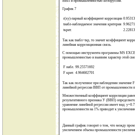
ВВП и промышленностью Белоруссии.
График 7
r(ху)-парный коэффициент корреляции
0.9531
tнабл-наблюдаемое значения критерия
9.9627
tкрит.
2.2281
Так как tнабл>tкр, то значит коэффициент ко
линейная корреляционная связь.
С помощью инструмента программы MS EXCEL 
промышленностью и выявим характер этой свя
F набл.
99.25571692
F крит.
4.964602701
Так как полученное при наблюдении значение F
линейной регрессии ВВП от промышленности пр
Множественный коэффициент корреляции равен 
результативного признака У (ВВП) определяет
уравнение линейной регрессии имеет вид: у=0.
промышленности на 1% приводит к увеличени
Данный график говорит о том, что между про
увеличением объема промышленности увеличи