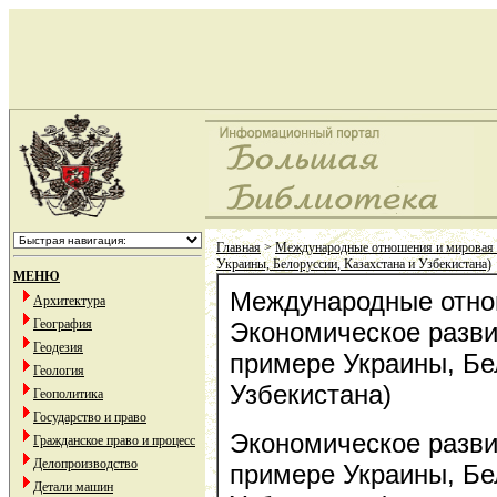
Главная
>
Международные отношения и мировая
Украины, Белоруссии, Казахстана и Узбекистана)
МЕНЮ
Международные отнош
Архитектура
География
Экономическое развит
Геодезия
примере Украины, Бе
Геология
Узбекистана)
Геополитика
Государство и право
Экономическое развит
Гражданское право и процесс
Делопроизводство
примере Украины, Бе
Детали машин