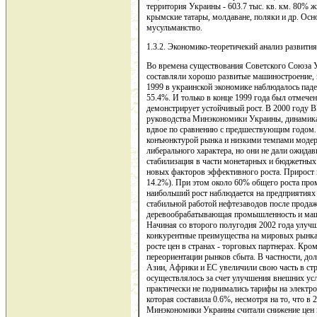
территория Украины - 603.7 тыс. кв. км. 80% ж
крымские татары, молдаване, поляки и др. Осн
мусульманство.
1.3.2. Экономико-теоретичекий анализ развития
Во времена существования Советского Союза
составляли хорошо развитые машиностроение, м
1999 в украинской экономике наблюдалось паде
55.4%. И только в конце 1999 года был отмече
демонстрирует устойчивый рост. В 2000 году ВВ
руководства Минэкономики Украины, динамика
вдвое по сравнению с предшествующим годом.
конъюнктурой рынка и низкими темпами модер
либерального характера, но они не дали ожида
стабилизация в части монетарных и бюджетных
новых факторов эффективного роста. Прирост 
14.2%). При этом около 60% общего роста про
наибольший рост наблюдается на предприятиях 
стабильной работой нефтезаводов после продаж
деревообрабатывающая промышленность и маши
Начиная со второго полугодия 2002 года улуч
конкурентные преимущества на мировых рынках
росте цен в странах - торговых партнерах. Кр
переориентации рынков сбыта. В частности, до
Азии, Африки и ЕС увеличили свою часть в стр
осуществлялось за счет улучшения внешних усл
практически не поднимались тарифы на электро
которая составила 0.6%, несмотря на то, что 
Минэкономики Украины считали снижение цен 