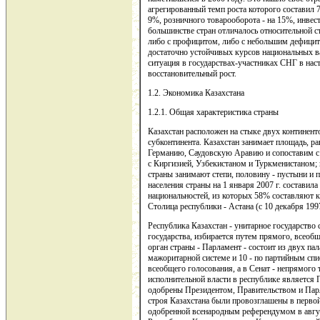
агрегированный темп роста которого составил
9%, розничного товарооборота - на 15%, инвес
большинстве стран отличалось относительной 
либо с профицитом, либо с небольшим дефицит
достаточно устойчивых курсов национальных 
ситуация в государствах-участниках СНГ в нас
восстановительный рост.
1.2. Экономика Казахстана
1.2.1. Общая характеристика страны
Казахстан расположен на стыке двух континент
субконтинента. Казахстан занимает площадь, р
Германию, Саудовскую Аравию и сопоставим с Ар
с Киргизией, Узбекистаном и Туркменистаном; 
страны занимают степи, половину - пустыни и п
населения страны на 1 января 2007 г. составил
национальностей, из которых 58% составляют ка
Столица республики - Астана (с 10 декабря 199
Республика Казахстан - унитарное государство
государства, избирается путем прямого, всеоб
орган страны - Парламент - состоит из двух пал
мажоритарной системе и 10 - по партийным сп
всеобщего голосования, а в Сенат - непрямого 
исполнительной власти в республике является 
одобрены Президентом, Правительством и Пар
строя Казахстана были провозглашены в первой 
одобренной всенародным референдумом в авгус