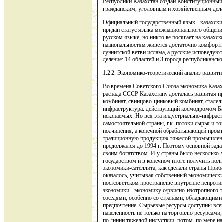
Республики Казахстан создан Конституционный
гражданским, уголовным и хозяйственным дел
Официальный государственный язык - казахски
придан статус языка межнационального общени
русском языке, но никто не посягает на казахс
национальностям живется достаточно комфорт
суннитской ветви ислама, а русские исповедую
деление: 14 областей и 3 города республиканск
1.2.2. Экономико-теоретический анализ развития
Во времена Советского Союза экономика Казах
распада СССР Казахстану досталась развитая
комбинат, свинцово-цинковый комбинат, сталели
инфраструктура, действующий космодромом Бай
ископаемых. Но вся эта индустриально-инфраст
самостоятельной страны, т.к. потоки сырья и
подчинения, а конечной обрабатывающей промы
традиционную продукцию тяжелой промышленнос
продолжался до 1994 г. Поэтому основной зада
своим богатством. И у страны было несколько 
государством и в конечном итоге получить по
экономики-сателлита, как сделали страны Приб
оказалось, учитывая собственный экономически
постсоветском пространстве внутренне непрот
экономики - экономику сервисно-изотропного т
соседями, особенно со странами, обладающими
предпочтение. Сырьевые ресурсы доступны всем
нацеленность не только на торговлю ресурсам
по линии тяжелой индустрии, потом, по мере н