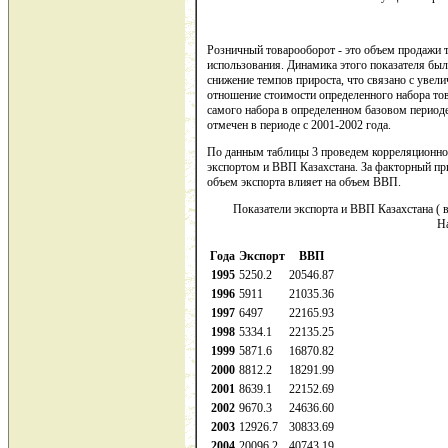
Розничный товарооборот - это объем продажи т
использования. Динамика этого показателя был
снижение темпов прироста, что связано с увели
отношение стоимости определенного набора тов
самого набора в определенном базовом период
отмечен в периоде с 2001-2002 года.
По данным таблицы 3 проведем корреляционно
экспортом и ВВП Казахстана. За факторный п
объем экспорта влияет на объем ВВП.
Показатели экспорта и ВВП Казахстана ( 
Ha
Года
Экспорт
ВВП
1995
5250.2
20546.87
1996
5911
21035.36
1997
6497
22165.93
1998
5334.1
22135.25
1999
5871.6
16870.82
2000
8812.2
18291.99
2001
8639.1
22152.69
2002
9670.3
24636.60
2003
12926.7
30833.69
2004
20096.2
40743.19