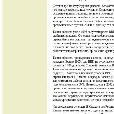
С точки зрения структурных реформ, Казахста
неспешные реформы политические. Осуществлен
ускорение приватизации позволило в основном
промышленные активы были приватизированы, 
конкурентоспособного государства был необход
промышленные группы, сильный президент и си
Таким образом уже в 1996 году темп роста ВВП
стабилизировалась. Основная ставка была сдела
страны были все условия - разведанные еще в
гигантскими финансовыми ресурсами предложе
Казахстан не стал делать ставку на представит
работают как американские, британские, францу
Таким образом, проведенные жесткие, но резу
характер. Если в 1995 году ВВП на душу насел
составил 3 620 долларов. Средний темп роста В
Трансформационный спад казахстанской экономи
году ВВП Казахстана превысил уровень ВВП 199
страна занимает 113 место, опередив Россию (
зависимость от работы топливно-энергетическо
году она превысила 50%. Поэтому, еще в 2002 
принять активные меры по диверсификации эко
разработана Стратегия индустриально-инноваци
экономики: нефтехимия, нефтегазовое машиност
металлургические кластеров, центров перерабо
Что же касается отношений Казахстана с Росси
Казахстаном экономическую модель развития. 