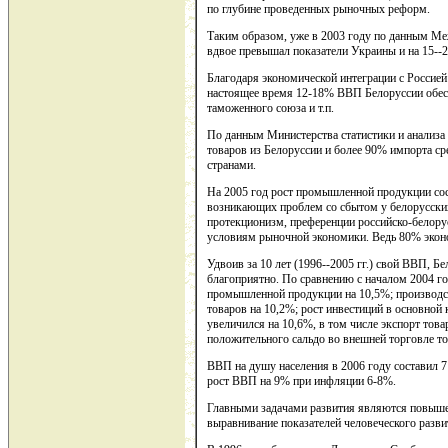
по глубине проведенных рыночных реформ.
Таким образом, уже в 2003 году по данным М
вдвое превышал показатели Украины и на 15--
Благодаря экономической интеграции с Россией 
настоящее время 12-18% ВВП Белоруссии обеспе
таможенного союза и т.п.
По данным Министерства статистики и анализа 
товаров из Белоруссии и более 90% импорта ср
странами.
На 2005 год рост промышленной продукции сос
возникающих проблем со сбытом у белорусских
протекционизм, преференции российско-белорус
условиям рыночной экономики. Ведь 80% экон
Удвоив за 10 лет (1996--2005 гг.) свой ВВП, Бе
благоприятно. По сравнению с началом 2004 го
промышленной продукции на 10,5%; производст
товаров на 10,2%; рост инвестиций в основной
увеличился на 10,6%, в том числе экспорт това
положительного сальдо во внешней торговле т
ВВП на душу населения в 2006 году составил 
рост ВВП на 9% при инфляции 6-8%.
Главными задачами развития являются повыше
выравнивание показателей человеческого разви