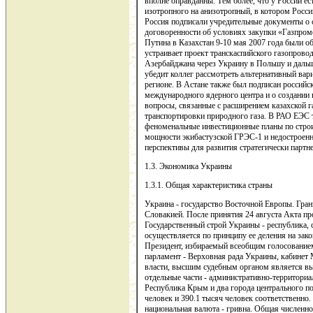
вполне оправданны. Тем более, что у России ес
изотропного на анизотропный, в котором Росси
Россия подписали учредительные документы о 
договоренности об условиях закупки «Газпром
Путина в Казахстан 9-10 мая 2007 года были о
устраивает проект транскаспийского газопровод
Азербайджана через Украину в Польшу и дальш
убедит коллег рассмотреть альтернативный вар
регионе. В Астане также был подписан российск
международного ядерного центра и о создании 
вопросы, связанные с расширением казахской 
транспортировки природного газа. В РАО ЕЭС 
феноменальные инвестиционные планы по строит
мощности экибастузской ГРЭС-1 и недостроенн
перспективы для развития стратегически партн
1.3. Экономика Украины
1.3.1. Общая характеристика страны
Украина - государство Восточной Европы. Гра
Словакией. После принятия 24 августа Акта п
Государственный строй Украины - республика, с
осуществляется по принципу ее деления на зак
Президент, избираемый всеобщим голосованием
парламент - Верховная рада Украины, кабинет
власти, высшим судебным органом является в
отдельные части - административно-территори
Республика Крым и два города центрального по
человек и 390.1 тысяч человек соответственно
национальная валюта - гривна. Общая численно