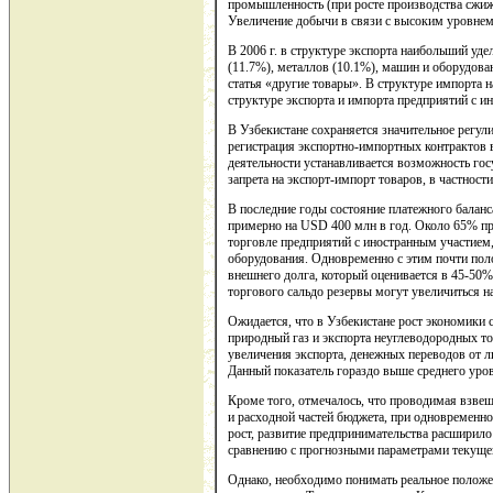
промышленность (при росте производства сжиже
Увеличение добычи в связи с высоким уровнем
В 2006 г. в структуре экспорта наибольший уде
(11.7%), металлов (10.1%), машин и оборудован
статья «другие товары». В структуре импорта 
структуре экспорта и импорта предприятий с 
В Узбекистане сохраняется значительное регул
регистрация экспортно-импортных контрактов 
деятельности устанавливается возможность го
запрета на экспорт-импорт товаров, в частност
В последние годы состояние платежного балан
примерно на USD 400 млн в год. Около 65% пр
торговле предприятий с иностранным участием
оборудования. Одновременно с этим почти пол
внешнего долга, который оценивается в 45-50%
торгового сальдо резервы могут увеличиться 
Ожидается, что в Узбекистане рост экономики с
природный газ и экспорта неуглеводородных то
увеличения экспорта, денежных переводов от л
Данный показатель гораздо выше среднего уров
Кроме того, отмечалось, что проводимая взве
и расходной частей бюджета, при одновременн
рост, развитие предпринимательства расширило
сравнению с прогнозными параметрами текущего 
Однако, необходимо понимать реальное положен