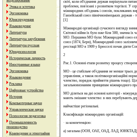
моделирование
світі, коли об'єднання держав вирішували пита
проблеми, пов'язані з розвитком торгівлі. У се
Этика и эстетика
міжнародних об'єднань і союзів, покликаних ви
Эргономика
Ганзейський союз північнонімецьких держав - т
Юриспруденция
[1]
Языковедение
Міжнародні організації сучасного вигляду вини
Литература
Світової війни їх було вже біля 500, значна їх 
МО. Першими МО були: Міжнародний союз елек
Литература зарубежная
союз (1874, Берн), Міжнародний союз залізничн
Литература русская
реєстації МО в 1909 у Брюсселі почав діяти Сою
Юридпсихология
2
Историческая личность
Рис.1. Основні етапи розвитку процесу створен
Иностранные языки
Эргономика
МО - це стабільне об'єднання не менше трьох де
управління, а також політикоорганізаційні норм
Языковедение
членство, порядок прийняття рішень тощо). Ціл
Реклама
загальновизнаним принципам міжнародного пра
Цифровые устройства
МО діляться на дві основні категорії - міжуряд
История
мають змішане членство: в них перебувають дер
Компьютерные науки
найчастіше регіональні.
Управленческие науки
Класифікація міжнародних організацій:
Психология педагогика
Промышленность
· за компетенцією:
производство
а) загальна (ООН, ОАЕ, ОАД, ЛАД, ЮНКТАД)
Краеведение и этнография