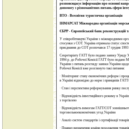
розповсюджує інформацію про основні напр
допомогу з різноманітних питань сфери інт
ВТО
- Всесвітня туристична організація
ІНМАРСАТ
Міжнародна організація морсь
ЄБРР -
Європейський банк реконструкцій т
У співробітництві України з міжнародними ор
стосунки з СОТ. Україна отримала статус спост
приєднання до СОТ розпочався 17 грудня 1993 
Секретаріату ГАТТ було подано заявку Уряду У
1994 р. до Робочої Комісії ГАТТ було подано
України з питань розгляду заявки України щодо 
Робочої Комісії вже розглянуто такі питання:
·
Моніторинг стану економічних реформ і про
в Україні відповідно до норм і принципів ГАТ
·
Стан і перспективи реформування ринку послуг
· Відповідність інвестиційного режиму в Украї
з торгівлею
· Відповідність вимогам ГАТТ/СОТ зовнішньото
торговельноекономічних угод України
· Аналіз систем стандартів і сертифікації товарі
· Правил визначення країни походження товарі