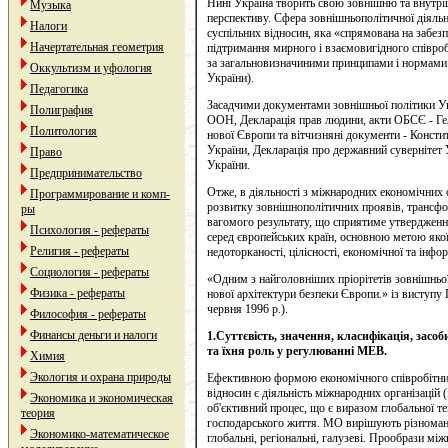
Нині Україна творить свою зовнішню та внутрі
Музыка
перспективу. Сфера зовнішньополітичної діяльн
Налоги
суспільних відносин, яка «спрямована на забезп
Начертательная геометрия
підтримання мирного і взаємовигідного співро
за загальновизначиними принципами і нормами 
Оккультизм и уфология
України).
Педагогика
Засадчими документами зовнішньої політики Укр
Полиграфия
ООН, Декларація прав людини, акти ОБСЄ - Гел
Политология
нової Європи та вітчизняні документи - Конст
України, Декларація про державний сувернітет 
Право
України.
Предпринимательство
Отже, в діяльності з міжнародних економічних 
Программирование и комп-
розвитку зовнішнополітичних проявів, трансфо
ры
вагомого результату, що сприятиме утвердженн
Психология - рефераты
серед європейських країн, основною метою якої 
Религия - рефераты
недоторканості, цілісності, економічної та інфо
Социология - рефераты
«Одним з найголовніших пріорітетів зовнішньої
Физика - рефераты
нової архітектури безпеки Європи.» із виступ
червня 1996 р.).
Философия - рефераты
Финансы деньги и налоги
1.Суттєвість, значення, класифікація, засо
та їхня роль у регулюванні МЕВ.
Химия
Экология и охрана природы
Ефективною формою економічного співробітни
відносин є діяльність міжнародних організацій
Экономика и экономическая
об'єктивний процес, що є виразом глобальної тенд
теория
господарського життя. МО вирішують різномані
Экономико-математическое
глобальні, регіональні, галузеві. Прообрази мі