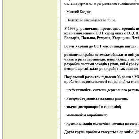
системи державного регулювання зовнішньоекон
· Митний Кодекс
· Податкове законодавство тощо.
У 1997 р. розпочався процес двосторонніх п
країнамичленами СОТ, серед яких є ЄС,США
Болгарія, Польща, Румунія, Угорщина, Чехія
Вступ Украни до СОТ має очевидні вигоди: 
розвинена країна не зможе обмежити ввіз ук
чинити різні перешкоди, наприклад, у вигл
розробка системи заходів ) умов, які б ура
невдач, що спіткали ряд країн з так звано
Подальший розвиток відносин України з МО
проблеми недосконалості соціальної та еко
· неефективність системи державного регул
· непередбачуваність владних рішень;
· значні диспропорції в економіці;
· монополізм виробників;
· криміналізація економіки, велика питома 
Друга група проблем стосується організації