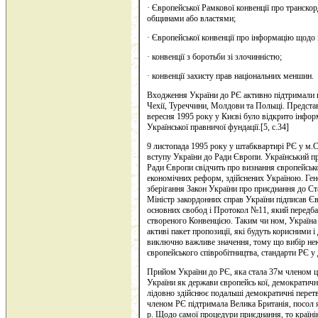
· Європейської Рамкової конвенції про транско
общинами або властями;
· Європейської конвенції про інформацію щодо 
· конвенції з боротьби зі злочинністю;
· конвенції захисту прав національних меншин.
Входження України до РЄ активно підтримали п
Чехії, Туреччини, Молдови та Польщі. Представ
вересня 1995 року у Києві було відкрито інфор
Української правничої фундації.[5, с.34]
9 листопада 1995 року у штабквартирі РЄ у м.С
вступу України до Ради Європи. Український пр
Ради Європи свідчить про визнання європейськ
економічних реформ, здійснених Україною. Ген
зберігання Закон України про приєднання до Ст
Міністр закордонних справ України підписав Є
основних свобод і Протокол №11, який передба
створеного Конвенцією. Таким чи ном, Україна
активі пакет пропозиції, які будуть корисними 
виключно важливе значення, тому що вибір не
європейського співробітництва, стандарти РЄ у 
Прийом України до РЄ, яка стала 37м членом ці
України як держави європейсь кої, демократично
лідовно здійснює подальші демократичні перет
членом РЄ підтримала Велика Британія, посол я
р. Щодо самої процедури приєднання, то країнік