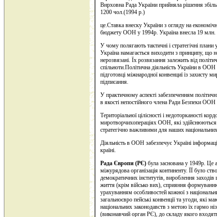
Внрховна Рада України прийняла рішення збіль
1200 чол.(1994 р.)
це.Ставка внеску України з огляду на економі
бюджету ООН у 1994р. Україна внесла 19 млн. д
У чому полягають тактичні і стратегічні плани 
Україна намагається виходити з принципу, що н
нерозвязані. Їх розвязання залежить від політи
спільноти.Політична діяльність України в ООН 
підготовці міжнародної конвенциї із захисту м
підписання.
У практичному аспекті забезпеченням політични
в якості непостійного члена Ради Безпеки ООН 
Територіальної цілісності і недоторканості кор
миротворчихопераціях ООН, які здійснюються б
стратегічно важливими для наших національних 
Діяльність в ООН забезпечує Україні інформаці
країні.
Рада Європи (РЄ)
була заснована у 1949р. Це 
міжурядова організація континенту. ЇЇ було ст
демократичних інститутів, вироблення заходів
життя (крім військо вих), сприяння формуванню
урахуванням особливостей кожної з національни
загальноєвро пейські конвенції та угоди, які м
національних законодавств з метою їх гармо ні
(виконавчий орган РЄ), до складу якого входять