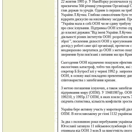
22 жовтня 1995 р. У НьюЙорку розпочалося ур
присвячена 50й річниці утворення Організації 
глав держав та урчдів. Одним із перших на три
України Л.Кучма. Глибоко символічним було те,
відкрити дискусію на ювілейному засіданні. Пр
”Україна мала в собі ООН чи не єдину трибуну 
про своє існування. Підтримка ООН істотно спри
до власної держави.”Від імені України Л.Кучма
діяльності різних інститутів ООН: розроблен н
зброї ”, посилення дієвості ООН у врегулюванн
досвід у роботі саме цієї організації, протягом 
неодноразово звертатися до ООН з метою пошуку
звернення були пов'язані з питання ми про Крим 
Сьогодення ООН відзначено пошуком ефективні
екологічних катастроф, тобто тих проблем, які
секретар Б.БутросГалі у червні 1992 р. запропон
ООН, в основу якої покладено превентивну ди
співтовариства з запобігання кризам.
З метою погашення існуючих, а також запобіг
підтримання миру (ОПМ). У 19481987рр. ООН п
199210, у 1995р.17 ОПМ, в яких взяли участь 7
свідчить статистика, кількість конфліктів зрос
Україна бере активну участь у миротворчій дія
ОПМ. В югославському ре гіоні 1132 українськ
За два з половиною роки перебування українсь
Югославії загинуло 11 військовослужбовців і 
отримала від ООН 3 млн.$ за присутність свого 