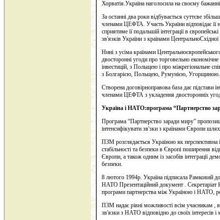
Хорватія.Україна наголосила на своєму бажан
За останні два роки відбувається суттєве збіль
членами ЦЕФТА. Участь України відповідає її 
сприятиме її подальшій інтеграції в європейськ
зв'язків України з країнами ЦентральноСхідної
Нині з усіма країнами Центральноєвропейського
двосторонні угоди про торговельно економічне 
інвестицій, з Польщею і про міжрегіональне спі
з Болгарією, Польщею, Румунією, Угорщиною.
Створена договірноправова база дає підстави і
членами ЦЕФТА з укладення двосторонніх угод 
Україна і НАТО:програма “Партнерство за
Програма “Партнерство заради миру” пропозиці
інтенсифікувати зв'зки з країнами Європи шля
ПЗМ розглядається Україною як перспективна 
стабільності та безпеки в Європі поширення ві
Європи, а також одним із засобів інтеграції де
безпеки.
8 лютого 1994р. Україна підписала Рамковий до
НАТО Презентаційний документ . Секретаріат 
програми партнерства між Україною і НАТО, ро
ПЗМ надає рівні можливості всім учасникам , 
зв'язки з НАТО відповідно до своїх інтересів і