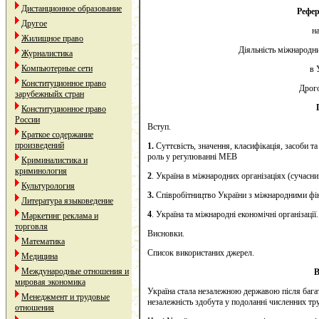
Дистанционное образование
Рефе
Другое
на
Жилищное право
Діяльність міжнародни
Журналистика
Компьютерные сети
в 
Конституционное право
Дрог
зарубежныйх стран
Конституционное право
России
Вступ.
Краткое содержание
произведений
1.
Суттєвість, значення, класифікація, засоби т
роль у регулюванні МЕВ
Криминалистика и
криминология
2
. Україна в міжнародних організаціях (сучасни
Культурология
3.
Співробітництво України з міжнародними фі
Литература языковедение
4
. Україна та міжнародні економічні організації.
Маркетинг реклама и
торговля
Висновки.
Математика
Список використаних джерел.
Медицина
Международные отношения и
В
мировая экономика
Україна стала незалежною державою після багат
Менеджмент и трудовые
незалежність здобута у подоланні численних тр
отношения