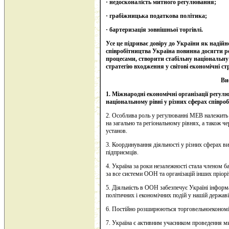
· недосконалість митного регулювання;
· грабіжницька податкова політика;
· бартеризація зовнішньої торгівлі.
Усе це підриває довіру до України як надій
співробітництва Україна повинна досягти р
процесами, створити стабільну національну
стратегію входження у світові економічні с
Ви
1.
Міжнародні економічні організації регул
національному рівні у різних сферах співро
2. Особлива роль у регулюванні МЕВ належить
на загально та регіональному рівнях, а також ч
установ.
3. Координування діяльності у різних сферах в
підприємців.
4. Україна за роки незалежності стала членом 
за все системи ООН та організацій інших пріор
5. Діяльність в ООН забезпечує Україні інформ
політичних і економічних подій у нашій державі
6. Постійно розширюються торговельноекономіч
7. Україна є активним учасником проведення 