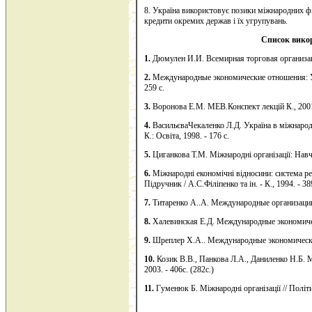
8. Україна використовує позики міжнародних 
кредити окремих держав і їх угрупувань.
Список
вико
1.
Дюмулен И.И. Всемирная торговая организаци
2.
Международные экономические отношения: Уче
259 с.
3.
Воронова Е.М. МЕВ.Конспект лекцій К., 2001.
4.
ВасильєваЧекаленко Л.Д. Україна в міжнародн
К.: Освіта, 1998. - 176 с.
5.
Циганкова Т.М. Міжнародні організації: Навч.по
6.
Міжнародні економічні відносини: система р
Підручник / А.С.Філіпенко та ін. - К., 1994. - 38
7.
Титаренко А..А. Международные организации
8.
Халевинская Е.Д. Международные экономическ
9.
Шреплер Х.А.. Международные экономические
10.
Козик В.В., Панкова Л.А., Даниленко Н.Б. М
2003. - 406с. (282с.)
11.
Гуменюк Б. Міжнародні організації // Політик