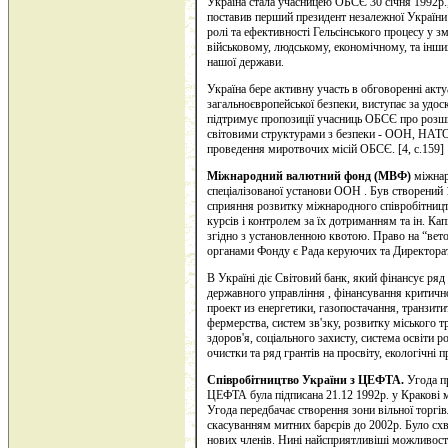
Україна стала учасницею ОБСЄ 30 січня 1992р.
поставив перший президент незалежної України
ролі та ефективності Гельсінського процесу у зм
військовому, людському, економічному, та інши
нашої держави.
Україна бере активну участь в обговоренні акт
загальноєвропейської безпеки, виступає за удос
підтримує пропозиції учасниць ОБСЄ про розш
світовими структурами з безпеки - ООН, НАТО
проведення миротвочих місій ОБСЄ.
[4, с.159]
Міжнародний валютний фонд (МВФ)
міжнар
спеціалізованої установи ООН . Був створений
сприяння розвитку міжнародного співробітни
курсів і контролем за їх дотриманням та ін. К
згідно з установленною квотою. Право на “в
органами Фонду є Рада керуючих та Директора
В Україні діє Світовий банк, який фінансує ряд
державного управління , фінансування критично
проект из енергетики, газопостачання, транзитит
фермерства, систем зв'зку, розвитку міського т
здоров'я, соціального захисту, система освіти 
очистки та ряд грантів на просвіту, екологічні 
Співробітництво України з ЦЕФТА.
Угода п
ЦЕФТА була підписана 21.12 1992р. у Кракові
Угода передбачає створення зони вільної торг
скасуванням митних барєрів до 2002р. Було 
нових членів. Нині найсприятливіші можливос