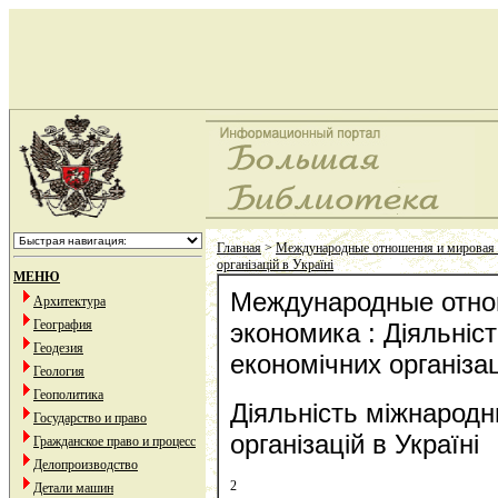
Главная
>
Международные отношения и мировая
організацій в Україні
МЕНЮ
Международные отно
Архитектура
География
экономика : Діяльніс
Геодезия
економічних організац
Геология
Геополитика
Діяльність міжнародн
Государство и право
організацій в Україні
Гражданское право и процесс
Делопроизводство
2
Детали машин