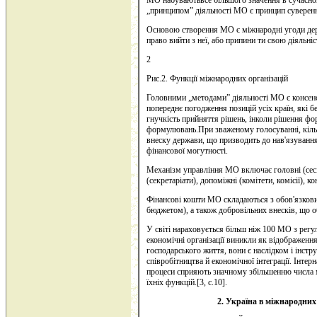
МО набуваютьвсе більшого значення в сучасному 
„принципом” діяльності МО є принцип суверенно
Основою створення МО є міжнародні угоди дер
право вийти з неї, або припини ти свою діяльн
2
Рис.2. Функції міжнародних організацій
Головними „методами” діяльності МО є консенсу
попереднє погодження позицій усіх країн, які б
гнучкість прийняття рішень, інколи рішення ф
формулювань.При зваженому голосуванні, кільк
внеску держави, що призводить до нав'язуванн
фінансової могутності.
Механізм управління МО включає головні (сесії
(секретаріати), допоміжні (комітети, комісії), к
Фінансові кошти МО складаються з обов'язкови
бюджетом), а також добровільних внесків, що о
У світі нараховується більш ніж 100 МО з рег
економічні організації виникли як відображення 
господарського життя, вони є наслідком і інс
співробітництва й економічної інтеграції. Інтерн
процеси сприяють значному збільшенню числа 
їхніх функцій.[3, с.10].
2. Україна в міжнародних 