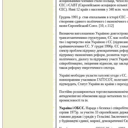
асоційованими членами стали Польща, Чехослов
ЄЕС і ЄАВТ (Європейською асоціацією вільної 
ЄЕС). Нині 12 країн з населення у 340 млн. чо
Грудень 1991 р. став епохальним в історії ЄЕС 
створення єдиного політичного і економічного 
назви Європейський Союз. [10, с.112]
Визнаючи виголошеною Україною довгострокову
трансатлантичними структурами, ЄС має особли
тво і партнерство між Україною і ЄС (підписано
країнамичленами ЄС. У грудні 1996р. ЄС ухва
спектр проблем:підтрмку демократичних реформ
підтримку економічних реформ, розвиток торго
політичного, діалогу та підтримку участі Україн
співробітництво, зміцнення відносин, що закладе
також реформу енергетичного сектора.
Україні необхідно укласти галузеві угоди з ЄС. 
повноправним учасником ГАТТ/СОТ, полегшити 
підтвердить, Статут України як країни з перех
Постійно розширюються торговельноекономічні 
антидемпінгові обмеження щодо металевих та ст
промисловості та ін.
Україна і ОБСЄ.
Нарада з безпеки і співробіт
серпня 1975р. за участю 33 європейських держ
главами держав і урядів у Гельсінкі Заключно
у будівництві єдиної, мирної, демократичної Єв