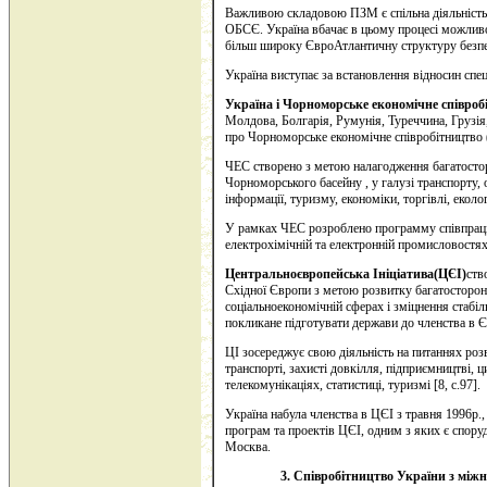
Важливою складовою ПЗМ є спільна діяльність
ОБСЄ. Україна вбачає в цьому процесі можли
більш широку ЄвроАтлантичну структуру безп
Україна виступає за встановлення відносин спе
Україна і Чорноморське економічне співроб
Молдова, Болгарія, Румунія, Туреччина, Грузія
про Чорноморське економічне співробітництво
ЧЕС створено з метою налагодження багатостор
Чорноморського басейну , у галузі транспорту, 
інформації, туризму, економіки, торгівлі, еколог
У рамках ЧЕС розроблено программу співпраці у
електрохімічній та електронній промисловостях,
Центральноєвропейська Ініціатива(ЦЄІ)
ств
Східної Європи з метою розвитку багатосторонн
соціальноекономічній сферах і зміцнення стабіль
покликане підготувати держави до членства в 
ЦІ зосереджує свою діяльність на питаннях розв
транспорті, захисті довкілля, підприємництві, ци
телекомунікаціях, статистиці, туризмі [8, с.97].
Україна набула членства в ЦЄІ з травня 1996р., 
програм та проектів ЦЄІ, одним з яких є спору
Москва.
3. Співробітництво України з між