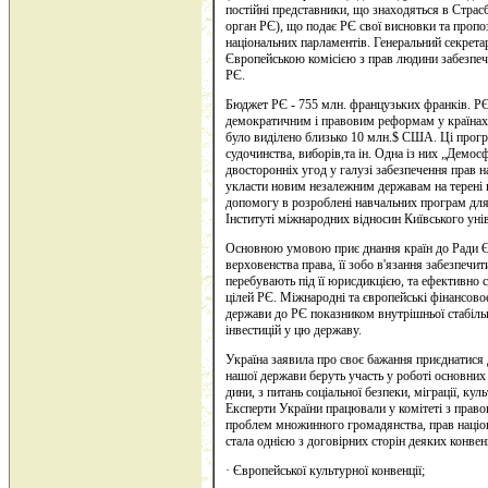
постійні представники, що знаходяться в Страс
орган РЄ), що подає РЄ свої висновки та пропоз
національних парламентів. Генеральний секрета
Європейською комісією з прав людини забезпечу
РЄ.
Бюджет РЄ - 755 млн. французьких франків. Р
демократичним і правовим реформам у країнах Ц
було виділено близько 10 млн.$ США. Ці прогр
судочинства, виборів,та ін. Одна із них „Демос
двосторонніх угод у галузі забезпечення прав 
укласти новим незалежним державам на терені
допомогу в розроблені навчальних програм для 
Інституті міжнародних відносин Київського унів
Основною умовою приє днання країн до Ради 
верховенства права, її зобо в'язання забезпечи
перебувають під її юрисдикцією, та ефективно
цілей РЄ. Міжнародні та європейські фінансов
держави до РЄ показником внутрішньої стабільн
інвестицій у цю державу.
Україна заявила про своє бажання приєднатися
нашої держави беруть участь у роботі основних 
дини, з питань соціальної безпеки, міграції, ку
Експерти України працювали у комітеті з право
проблем множинного громадянства, прав націон
стала однією з договірних сторін деяких конвен
· Європейської культурної конвенції;