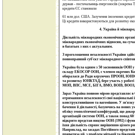
держав - постачальниць енергоносіїв (зокрема Т
кредити ЄС становили
61 млн дол. США. Залучення іноземних кредит
Ці кредити використовуються для розвитку екон
4. Україна й міжнарод
Діяльність міжнародних економічних орган
міжнародних економічних відносин, на суча
в багатьох з них є актуальним.
З проголошення незалежності України здійс
повноправний суб'єкт міжнародного співтов
Україна була одним з 50 засновників ООН у 
складу ЕКОСОР ООН, є членом окремих Комі
обиралася до Ради керуючих ПРООН, ЮНІС
та розвитку ЮНКТАД, бере участь у роб
МОП, ВПС, МСЕ, БІГА, ВМО, ВОІВ, ВООЗ,
Зараз Україна повною мірою представляє в О
отриманням незалежності свої національні і
конструктивнішою та вагомішою. У зв'язк
бачення її діяльності, базуючись на нових ум
обліку геополітичної конфігурації, що доко
організацій системи ООН, а також понад 60 ї
відкрито представ ництво ООН (1992) і фун
їхня діяльність сприяє вирішенню цілого р
Наприклад, на засадах Постійного представ
приватиза ції, з проблем міграції та біженц