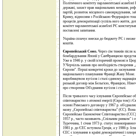
Політичного комітету парламентської асамблеї 
державі, захист прав національних меншин, реф
партій, розвиток місцевого самоврядування, за
Криму, відносини з Російською Федерацією тощо
процесів демократизації суспіль ного життя, д
комітет парламентської асамблеї РЄ констатував
поставлені запитання.
Україна сплачує внески до бюджету РЄ і зможе 
коштів.
Європейський Союз.
Через сім тижнів після к
бомбардування Японії у СанФранциско представ
Уже в 1946 р. у своїй історичній промові в Цю
У.Черчілль заявив про необхідність створення 
Європи”. Перші конкретні кроки до заснування
національного планування Франції Жану Моне. 
виробництвом вугілля і сталі єдиному наднаціо
ризький договір між Бельгією, Францією, Нім
про створення Об'єднання вугілля і сталі.
Після тривалого часу існування Європейське об'
співтовариство з атомної енергії (Євра том) і 
основі Римського договору у 1967 р. об'єдналис
назву „Європейські співтовариства” (ЄС). Вона 
Європейське Економічне Співтовариство (СЄС),
1957 р., часто називають „Спільним ринком” і
Туреччина, 1 січня 1973 р. статус повноправног
1981 р. до ЄЕС вступила Греція, а у 1986 р. Іс
ЄЕС є існування в країні демократичної і плюра