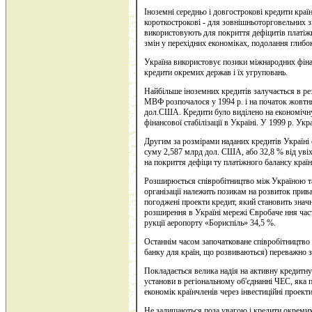
Іноземні середньо і довгострокові кредити країн
короткострокові - для зовнішньоторговельних зв
використовують для покриття дефіцитів платіжн
змін у перехідних економіках, подолання глиб
Україна використо
вує позики міжнародних фін
кредити окремих держав і їх угруповань.
Найбільше іноземних к
редитів залучається в ре
МВФ розпочалося у 1994 р. і на початок жовтн
дол.США. Кредити було виділено на економічн
фінансової стабілізації в Україні. У 1999 р. 
Другим за розмірами наданих кредитів Україні 
суму 2,587 млрд дол. США, або 32,8 % від ув
на покриття дефіци ту платіжного балансу краї
Розширюється співробітництво між Україною та
організації належить позикам на розвиток прив
погоджені проекти кредит, який становить значн
розширення в Україні мережі Євробаче ння част
рукції аеропорту «Бориспіль» 34,5 %.
Останнім часом започ
атковане співробітництво
банку для країн, що розвиваються) переважно 
Покладається велика надія на активну кредитну
установи в регіональному об'єднанні ЧЕС, яка 
економік країнчленів через інвестиційні проекти
Не залишаються поза увагою і кредити окремих 