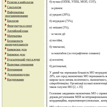
б) вузька (ОПЕК, УПЕБ, МОП, СОТ);
Религия и мифология
Сексология
· за рівнем:
Информатика
а) урядові (20%);
программирование
Биология
б) неурядові (75%);
Физкультура и спорт
в) змішані (5%);
Английский язык
· за часом дії:
Математика
а) постійні;
Безопасность
жизнедеятельности
б) тимчасові;
Банковское дело
· за маштабом (за географічною ознакою):
Биржевое дело
Бухгалтерский учет и аудит
а) всесвітні;
Валютные отношения
б) регіональні;
Ветеринария
У даний час переважна більшість МО неурядові,
Делопроизводство
20%, але серед економічних МО переважають м
Кредитование
широке коло питань політичного, економічного,
співробітництва. Організації вузької компетенції
також галузеві МО.[2, с.35]
Головним завданням економічних МО є сприянн
держав,регулювання МЕВ на інтернаціональному
координаційна, нормативнорегулювальна , контро