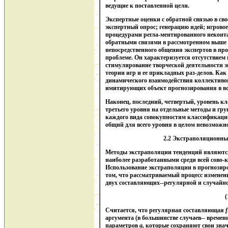
ведущие к поставленной цели.
Экспертные оценки с обратной связью в сво
экспертный опрос; генерацию идей; игрово
процедурами регла-ментированного неконт
обратными связями в рассмотренном выше с
непосредственного общения экспертов в пр
проблеме. Он характеризуется отсутствием 
стимулирование творческой деятельности э
теории игр и ее прикладных раз-делов. Как
динамического взаимодействия коллективо
имитирующих объект прогнозирования в в
Наконец, последний, четвертый, уровень к
третьего уровня на отдельные методы и г
каждого вида совокупностям классификацио
общий для всего уровня в целом невозможн
2.2 Экстраполяционны
Методы экстраполяции тенденций являютс
наиболее разработанными среди всей сово-
Использование экстраполяции в прогнозиро
том, что рассматриваемый процесс изменен
двух составляющих--регулярной и случайн
(
Считается, что регулярная составляющая
f
аргумента (в большинстве случаев-- време
параметров
а,
которые сохраняют свои знач