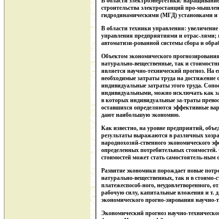
В области электроэнергетики
:
наращивание 
строительства электростанций про-мышлен
гидродинамическими (МГД) установками и т
В области техники управления: увеличение
управления предприятиями и отрас-лями; 
автоматизи-рованной системы сбора и обра
Объектом экономического прогнозирования 
натурально-вещественные, так и стоимостн
является научно-технический прогноз. На 
необходимые затраты труда на достижение 
индивидуальные затраты этого труда. Сопо
индивидуальными, можно исключать как за
в которых индивидуальные за-траты прево
оставшихся определяются эффективные вар
дают наибольшую экономию.
Как известно, на уровне предприятий, объ
результаты выражаются в различных хозрас
народнохозяй-ственного экономического эф
определенных потребительных стоимостей.
стоимостей может стать самостоятель-ным 
Развитие экономики порождает новые потр
натурально-вещественных, так и в стоимо-
платежеспособ-ного, неудовлетворенного, о
рабочую силу, капитальные вложения и т. 
экономического прогно-зирования научно-т
Экономический прогноз научно-техническог