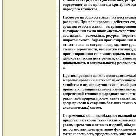
технических средств их дости-жения, ресур
определяют-ся по принятым критериям эф
народного хозяйства.
Несмотря на общность задач, их постановк
различна. При планировании действует сле
средства ее дости-жения - детерминированн
гнозировании схема иная: «цели--теоретиче
достижения - возможные, ресурсы - вероят
широтой охвата. Задачи прогнозирования н
отнести: анализ ситуации, определение ур
степени вероятности, выработка текущих, 
прогнозирования: сочетание социаль-но-по
демократический цент-рализм; системность
циональность и оптимальность; реальность 
д.
Прогнозирование должно носить
системны
в прогнозировании вытекает из особенносте
хозяйства в период научно-технической ре
привела к принципиальному изменению сво
современной техники и народного хозяйства
различной природы, услож-нение связей ме
среде привели к созданию больших техниче
экономических) систем.
Современные машины обладают высокой ко
представляют собой технические комп-лекс
узлов, агрега-тов и готовых изделий, объ
целостностью. Конструктивно-функциональ
материалоемкость, трудоемкость, энергоемк