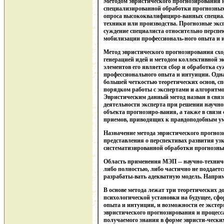
Методом эвристического прогнозирования 
специализированной обработки прогнозных
опроса высококвалифициро-ванных специали
техники или производства. Прогнозные эк
суждение специалиста относительно перспек
мобилизации профессиональ-ного опыта и 
Метод эвристического прогнозирования схо
генерацией идей и методом коллективной эк
элементов его является сбор и обработка с
профессионального опыта и интуиции. Одна
большей четкостью теоретических основ, с
порядком работы с экспертами и алгоритм
Эвристическим данный метод назван в свя
деятельности эксперта при решении научно
объекта прогнозиро-вания, а также в связи
приемов, приводящих к правдоподобным у
Назначение метода эвристического прогноз
представления о перспективах развития узк
систематизированной обработки прогнозных
Область применения МЭП -- научно-технич
либо полностью, либо частично не поддаетс
разрабаты-вать адекватную модель. Наприм
В основе метода лежат три теоретических д
психологической установки на будущее, сф
опыта и интуиции, и возможности ее экстер
эвристического прогнозирования и процес
получаемого знания в форме эвристи-ческ