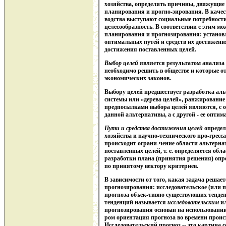
хозяйства, определить причины, движущие с
планирования и прогно-зирования. В качес
водства выступают социальные потребности
целесообразность. В соответствии с этим м
планирования и прогнозирования: установл
оптимальных путей и средств их достижения
достижения поставленных целей.
Выбор целей
является результатом анализа 
необходимо решить в обществе и которые 
экономических законов.
Выбору целей предшествует разработка аль
системы или «дерева целей», ранжирование
предпосылками выбора целей являются, с 
данной альтернативы, а с другой - ее опти
Пути и средства достижения целей
определ
хозяйства и научно-технического про-гресса
происходит ограни-чение области альтерна
поставленных целей, т. е. определяется об
разработки плана (принятия решения) опре
по принятому вектору критериев.
В зависимости от того, какая задача решает
прогнозирования: исследовательское (или 
прогноза объек-тивно существующих тенден
тенденций называется
исследовательским
и
прогнозирования основан на использовани
ром ориентация прогноза во времени происх
Исследовательский прогноз -- это картина 