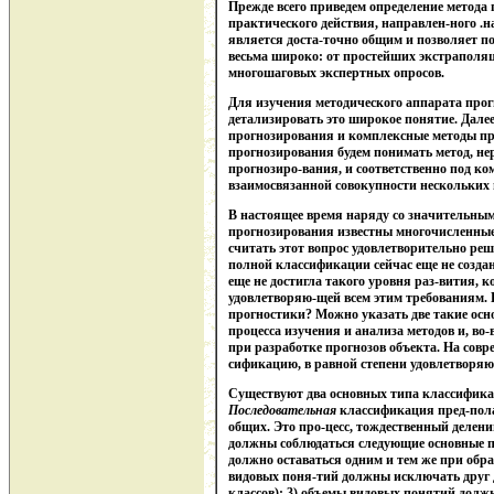
Прежде всего приведем определение метода 
практического действия, направлен-ного .н
является доста-точно общим и позволяет п
весьма широко: от простейших экстраполя
многошаговых экспертных опросов.
Для изучения методического аппарата прог
детализировать это широкое понятие. Дале
прогнозирования и комплексные методы пр
прогнозирования будем понимать метод, н
прогнозиро-вания, и соответственно под ко
взаимосвязанной совокупности нескольких 
В настоящее время наряду со значительны
прогнозирования известны многочисленные
считать этот вопрос удовлетворительно реш
полной классификации сейчас еще не создан
еще не достигла такого уровня раз-вития, 
удовлетворяю-щей всем этим требованиям. 
прогностики? Можно указать две такие осно
процесса изучения и анализа методов и, во
при разработке прогнозов объекта. На совр
сификацию, в равной степени удовлетворяю
Существуют два основных типа классифика
Последовательная
классификация пред-пола
общих. Это про-цесс, тождественный делен
должны соблюдаться следующие основные пр
должно оставаться одним и тем же при обр
видовых поня-тий должны исключать друг д
классов); 3) объемы видовых понятий долж