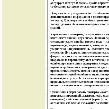
оперирует эксперт. В общем, нужно определ
требования, которым должен удовлетворять
1) оценки эксперта должны быть стабильны
дополнительной информации о прогнозиру
эксперта; 3) эксперт должен быть признанн
эксперт должен обладать некоторым опытом
знаний.
Характеризуя экспертов, следует иметь в ви
иметь место ошибки двух видов. Ошибки пе
систематические, ошибки второго вида -- к
первого вида, выдает значения, которые ус
увеличения или уменьшения. Полагают, что
экспертов. Для коррек-ции систематическ
фициенты или же использовать специально
второго вида характеризуются величиной д
ошибок при выне-сении экспертных суждени
перечню требований к экспертам еще одно. С
предпочесть эксперта, оценки которого им
отклонение средней ошибки от нуля, экспер
большей дисперсией. К сожалению, априори
правильные экспертные оценки невозможно
являются специальные тренировочные игр
Организация форм работы эксперта может
непрограммированной, а деятельность эксп
(интервью) либо в письменной форме (отве
оценок или сво-бодное изложение по заданно