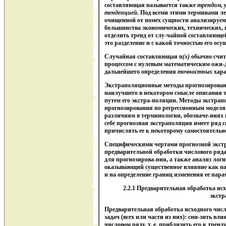
составляющая называется также
трендом, 
тенденцией.
Под всеми этими терминами ле
очищенной от помех сущности анализируемо
большинства экономических, технических, 
отделить тренд от слу-чайной составляющей.
это разделение и с какой точностью его осу
Случайная составляющая n
(х)
обычно счит
процессом с нулевым математическим ожи-
дальнейшего определения
точностных
хара
Экстраполяционные методы прогнозировани
наилучшего в некотором смысле описания т
путем его экстра-поляции. Методы экстрап
прогнозирования по регрессионным моделя
различиям в терминологии, обозначе-ниях 
себе прогнозная экстраполяция имеет ряд 
причислять ее к некоторому самостоятельн
Специфическими чертами прогнозной экст
предварительной обработки числового ряда 
для прогнозирова-ния, а также анализ логи
оказывающий существенное влияние как па
и на определение границ изменения ее пара
2.2.1 Предварительная обработка ис
экст
Предварительная обработка исходного числ
задач (всех или части из них): сни-зить в
числовом ряду, т. е. приблизить его к тре