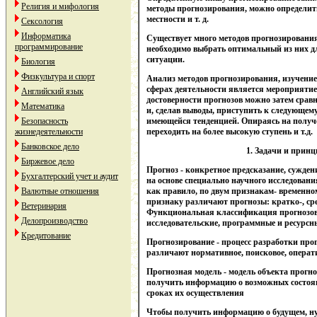
Религия и мифология
методы прогнозирования, можно определит
местности и т. д.
Сексология
Информатика
Существует много методов прогнозировани
программирование
необходимо выбрать оптимальный из них д
ситуации.
Биология
Физкультура и спорт
Анализ методов прогнозирования, изучение 
сферах деятельности является мероприятие
Английский язык
достоверности прогнозов можно затем срав
Математика
и, сделав выводы, приступить к следующем
Безопасность
имеющейся тенденцией. Опираясь на получ
жизнедеятельности
переходить на более высокую ступень и т.д.
Банковское дело
1.
Задачи и прин
Биржевое дело
Прогноз - конкретное предсказание, сужден
Бухгалтерский учет и аудит
на основе специально научного исследован
Валютные отношения
как правило, по двум признакам- временн
признаку различают прогнозы: кратко-, сре
Ветеринария
Функциональная классификация прогнозов 
Делопроизводство
исследовательские, программные и ресурсн
Кредитование
Прогнозирование - процесс разработки прог
различают нормативное, поисковое, операт
Прогнозная модель - модель объекта прогн
получить информацию о возможных состояни
сроках их осуществления
Чтобы получить информацию о будущем, ну