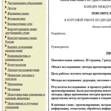
ЗАПОРОЖСКИЙ ГОСУДАРСТВЕН
Дистанционное образование
КАФЕДРА МЕЖДУ
Другое
Жилищное право
ПОЯСНИТЕЛ
Журналистика
К КУРСОВОЙ РАБОТЕ ПО ДИСЦИП
Компьютерные сети
Анализ методо
Конституционное право
зарубежныйх стран
Разработал:
Конституционное право
.
России
Краткое содержание
Руководитель:
произведений
Криминалистика и
криминология
Пояснительная записка
: 28 страниц, 7 рис
Культурология
Объект исследования
: методы прогнозиров
Литература языковедение
Цель работы:
изучить методы прогнозирова
Маркетинг реклама и
торговля
Методы исследования:
дедукция, системно
Математика
Результаты исследования
: в процессе рабо
Медицина
прогнозирования, были рассмотрены некот
Международные отношения и
методов, сфера применения методов прогно
мировая экономика
представлен метод экстраполяции и тенден
Менеджмент и трудовые
Ключевые слова
:
прогнозирование, экстра
отношения
информация, технология, обработка инфо