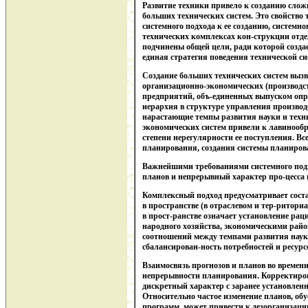
Развитие техники привело к созданию слож
больших технических систем. Это свойство
системного подхода к ее созданию, системн
технических комплексах кон-струкции отд
подчинены общей цели, ради которой создает
единая стратегия поведения технической си
Создание больших технических систем вызв
организационно-экономических (производс
предприятий, объ-единенных выпуском опре
иерархия в структуре управления произво
нарастающие темпы развития науки и техни
экономических систем привели к лавинооб
степени нерегулярности ее поступления. Вс
планирования, создания системы планиров
Важнейшими требованиями системного подх
планов и непрерывный характер про-цесса
Комплексный подход предусматривает соста
в пространстве (в отраслевом и тер-риториа
в прост-ранстве означает установление р
народного хозяйства, экономическими рай
соотношений между темпами развития наук
сбалансирован-ность потребностей и ресурсо
Взаимосвязь прогнозов и планов во времен
непрерывности планирования. Корректиров
дискретный характер с заранее установле
Относительно частое изменение планов, об
программ, может привести к дезорганизаци