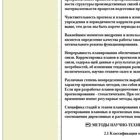
ности структуры производственных связей 
материалоемкости процессов подготовки п
Чувствительность прогноза и планов к изме
упреждения и периодичности корректи-рово
выше, тем долж-ны быть короче периоды к
Важнейшим моментом внедрения и использ
является определение качества
работы таки
оптимального режима функционирования.
Непрерывность планирования обеспечивает
связи. Корректировка планов и прогнозов 
связи, содержа-щей данные о результатах р
потребностей, об изменении тенденции разв
политического, научно-техниче-ского и эко
Различная степень неопределенности выра
характер применяемых методов, спо-собов 
Если при разработке планов предпочтение 
прогнозировании - стохастическим. При со
применение имеют регулярные методы, при 
Специфика стадий и этапов планирования в
агрегирования плановых и прогнозных пока
соотношения директивных и расчетных пок
2 МЕТОДЫ НАУЧНО-ТЕХН
2.1 Классификация 