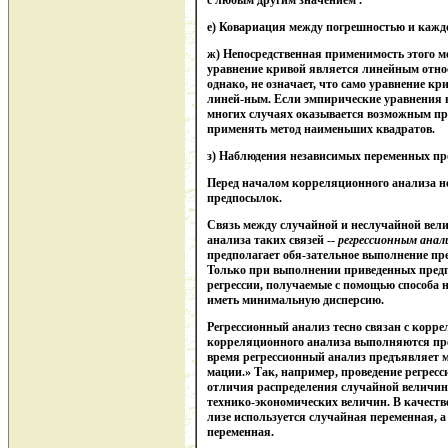
с любым другим значением .
е) Ковариация между погрешностью и кажд
ж) Непосредственная применимость этого м
уравнение кривой является линейным относит
однако, не означает, что само уравнение к
линей-ным. Если эмпирические уравнения 
многих случаях оказывается возможным при
применять метод наименьших квадратов.
з) Наблюдения независимых переменных про
Перед началом корреляционного анализа н
предпосылок.
Связь между случайной и неслучайной вел
анализа таких связей --
регрессионным анал
предполагает обя-зательное выполнение пре
Только при выполнении приведенных пред
регрессии, получаемые с помощью способа 
иметь минимальную дисперсию.
Регрессионный анализ тесно связан с кор
корреляционного анализа выполняются пре
время регрессионный анализ предъявляет м
мации.» Так, например, проведение регресс
отличия распределения случайной величины
технико-экономических величин. В качеств
лизе используется случайная переменная, а 
переменная.