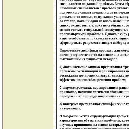
специалистов по данной проблеме. Затем о
названных специалистов с просьбой указать
полученного списка специалистов вычерки
рассылаются письма, содержащие указанну
до тех пор, пока ни один из вновь названн
списку экспертов, т. е. пока не стабилизиру
можно считать генеральной совокупностью 
прогнози-руемой проблемы. Однако в силу
нецелесообразным привлекать всех специал
сформировать репрезентативную выборку из
Определение специфики процедур для мето
оценок) осуществляется на основе ана-лиза
вытекающим из сущно-сти методов :
а) аналитические записки
предъявляют тре
проблемы, экспликации и ранжирования це
достижения цели, оценки затрат на каждую
эффективным способам решения проблем;
б) парные сравнения,
нормирование и ранжи
признаков, наличия логически обоснованны
определенных процедур оперирования с кр
в) интервью
предъявляют специфические тре
интервьюеру;
г) морфологическая структуризация
требует
характеристик объекта или проблемы, кот
научных принципов, на основе которых во