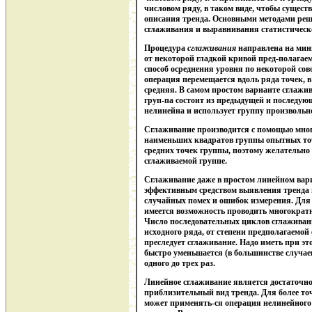
числовом ряду, в таком виде, чтобы сущест
описания тренда. Основными методами реш
сглаживания и выравнивания статистическо
Процедура
сглаживания
направлена на мин
от некоторой гладкой кривой пред-полагаем
способ осреднения уровня по некоторой со
операция перемещается вдоль ряда точек, в
средняя. В самом простом варианте сгла
груп-па состоит из предыдущей и последующ
нелинейна и использует группу произвольно
Сглаживание производится с помощью мно
наименьших квадратов группы опытных точ
средних точек группы, поэтому желательно
сглаживаемой группе.
Сглаживание даже в простом линейном вари
эффективным средством выявления тренда 
случайных помех и ошибок измерения. Для 
имеется возможность проводить многократн
Число последовательных циклов сглаживан
исходного ряда, от степени предполагаемой
преследует сглаживание. Надо иметь при эт
быстро уменьшается (в большинстве случаев
одного до трех раз.
Линейное сглаживание является достаточн
приблизительный вид тренда. Для более т
может применять-ся операция нелинейного