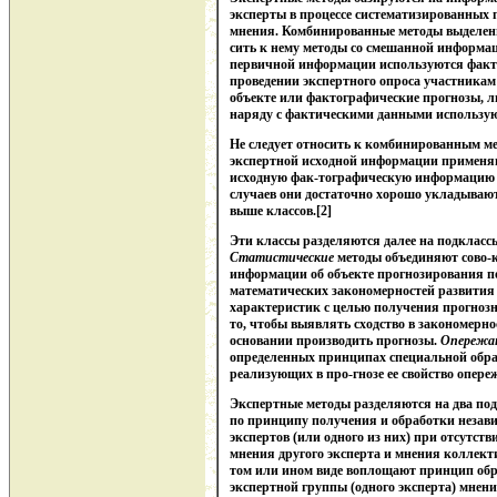
эксперты в процессе систематизированных 
мнения. Комбинированные
методы выделен
сить к нему методы со смешанной информац
первичной информации используются факто
проведении экспертного опроса участника
объекте или фактографические прогнозы, л
наряду с фактическими данными использую
Не следует относить к комбинированным ме
экспертной исходной информации применя
исходную фак-тографическую информацию 
случаев они достаточно хорошо укладываю
выше классов.[2]
Эти классы разделяются далее на подклас
Статистические
методы объединяют сово-к
информации об объекте прогнозирования п
математических закономерностей развития 
характеристик с целью получения прогноз
то, чтобы выявлять сходство в закономерно
основании производить прогнозы.
Опережа
определенных принципах специальной обра
реализующих в про-гнозе ее свойство опере
Экспертные методы разделяются на два под
по принципу получения и обработки незав
экспертов (или одного из них) при отсутств
мнения другого эксперта и мнения коллекти
том или ином виде воплощают принцип обра
экспертной группы (одного эксперта) мнени