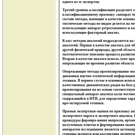
одного из ее экспертов.
Третий уровень классификации разделяет 
классификационному признаку «аппарат ме
составе методы, имеющие в качестве основы
тистические методы по видам делятся на м
использующие аппарат регрессионного и ко
использующие факторный анализ.
Класс методов аналогий подразделяется на
аналогий. Первые в качестве аналога для 
другой физической природы, другой област
математическое описание процесса развити
Вторые в качестве аналога исполь-зуют пр
опережающие во времени развитие объекта
Опережающие методы прогнозирования мож
динамики научно-технической информации;
техники. В первом случае в основном испол
качественных динамических рядов на базе 
прогнозирования на их основе соответствую
специальный аппарат анализа коли-честве
содержащейся в НТИ, для определения хара
про-ектируемой техники.
Прямые экспертные оценки по признаку ап
экспертного опроса и экспертного анализа.
процедуры формиро-вания вопросов, органи
полученных ответов и формирования оконча
аппаратом исследования является целенап
стороны эксперта или коллектива эксперто