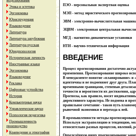
моделирование
ПЭО - персональная экспертная оценка
Этика и эстетика
Эргономика
МЭП - метод эвристического прогнозирова
Юриспруденция
ЭВМ - электронно-вычислительная машин
Языковедение
ЭЦВМ - электронная центральная вычисл
Литература
МГД - магнитно-динамические установки
Литература зарубежная
Литература русская
НТИ - научно-техническая информация
Юридпсихология
ВВЕДЕНИЕ
Историческая личность
Иностранные языки
Процесс прогнозирования достаточно актуа
Эргономика
применения. Прогнозирование широко испол
Языковедение
В менеджменте понятие «планирование» и «
идентичны и не подменяют друг друга. Пл
Реклама
временными границами, степенью детализац
Цифровые устройства
точности и вероятности их достижения, адр
История
Прогнозы, как правило, носят индикативны
директивного характера. Не подмена и прот
Компьютерные науки
правильное сочетание - таков путь планом
Управленческие науки
рыночной экономики и перехода к ней.
Психология педагогика
В промышленности методы прогнозировани
Промышленность
Используя экстраполяцию и тенденцию, мо
производство
относительно разных процессов, явлений, р
Краеведение и этнография
Определённую нишу прогнозирование заним