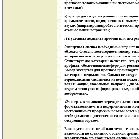
прогнозов человеко-машинной системы в ко
и техники);
в) при средне- и долгосрочном прогнозиров
промышленности, подверженных сильному
науках (например, микробио-логическая п
атомное машиностроение);
г) в условиях дефицита времени или экстр
Экспертная оценка необходима, когда нет 
объекта. Степень достоверности экспер-тиз
которой оценка эксперта в конечном итоге
Существует две категории экспертов - это 
профиля, обеспечивающие формули-рование
Выбор экспертов для прогноза производится
категории специалистов. Однако не следует 
первоклассный специалист не всегда может
понять общие, глобальные, вопросы. Для эт
недостаточно узко информированных, но о
воображению.
«Эксперт» в дословном переводе с латинско
формализованном, и в неформализован-ном 
место занимают профессиональный опыт и р
необходимости и достаточности отнесения с
следующим образом.
Важно установить не абсолютную степень на
надежности по сравнению с оценкой средне
вероятностью его прогноз-ной оценки и над