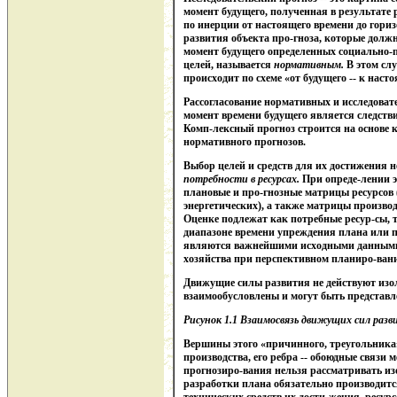
момент будущего, полученная в результате
по инерции от настоящего времени до гори
развития объекта про-гноза, которые долж
момент будущего определенных социально-
целей, называется
нормативным.
В этом слу
происходит по схеме «от будущего -- к наст
Рассогласование нормативных и исследоват
момент времени будущего является следств
Комп-лексный прогноз строится на основе 
нормативного прогнозов.
Выбор целей и средств для их достижения 
потребности в ресурсах.
При опреде-лении э
плановые и про-гнозные матрицы ресурсов
энергетических), а также матрицы произво
Оценке подлежат как потребные ресур-сы, 
диапазоне времени упреждения плана или п
являются важнейшими исходными данными 
хозяйства при перспективном планиро-ван
Движущие силы развития не действуют изо
взаимообусловлены и могут быть представле
Рисунок 1.1
Взаимосвязь движущих сил разв
Вершины этого «причинного, треугольник
производства, его ребра -- обоюдные связи
прогнозиро-вания нельзя рассматривать из
разработки плана обязательно производится