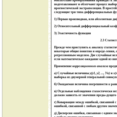
обязательно преобразования приводят к л
подготавливают и облегчают процесс выбо
прогностической экстраполяции. В простей
следующие три типа дифференциальных фу
1) Первая производная, или абсолютная д
2) Относительный дифференциальный коэф
3) Эластичность функции
2.3 Статис
Прежде чем приступить к анализу статисти
некоторые общие понятия и опреде-ления,
регрессионным моделям. Две случайные в
если математическое ожидание одной из них
Применение
корреляционного анализа
предп
а) Случайные величины
y
(
y
1
, у
2
, ..., У
n
)
и
x
(
выборка из двумерной генеральной совокуп
б) Ожидаемая величина погрешности
и
рав
в) Отдельные наблюдения стахостически нез
должно зависеть от значения преды-дущего
г) Ковариация между ошибкой, связанной 
ошибкой, связанной с любым другим значен
д) Дисперсия ошибки, связанная с одним з