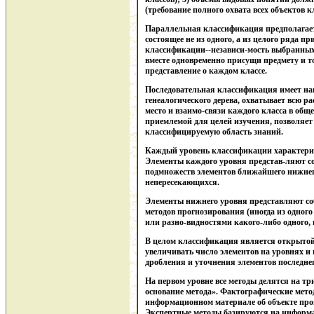
(требование полного охвата всех объектов 
Параллельная классификация предполагает
состоящее не из одного, а из целого ряда 
классификации--независи-мость выбранных 
вместе одновременно присущи предмету и т
представление о каждом классе.
Последовательная классификация имеет на
генеалогического дерева, охватывает всю р
место и взаимо-связи каждого класса в обще
приемлемой для целей изучения, позволяет
классифицируемую область знаний.
Каждый уровень классификации характери
Элементы каждого уровня представ-ляют 
подмножеств элементов ближайшего нижнег
непересекающихся.
Элементы нижнего уровня представляют со
методов прогнозирования (иногда из одног
или разно-видностями какого-либо одного, 
В целом классификация является открытой,
увеличивать число элементов на уровнях и
дробления и уточнения элементов последне
На первом уровне все методы делятся на т
основание метода». Фактографические
мето
информационном материале об объекте про
Экспертные методы базируются на информа