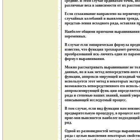
средние. В этом случае ординатам точек, 
различные веса в зависимости от их рассто
Если сглаживание направлено на первичну
случайных колебаний и выявления тренда,
представ-ления исходного ряда, оставляя п
Наиболее общими приемами выравнивания 
переменных.
В случае если эмпирическая формула предп
известно, что функция трехпарамет-рическа
преобразований иск-лючить один из парамет
формул выравнивания.
Можно рассматривать выравнивание не тол
данных, но и как метод непосредствен-ног
функции, аппрокси-мирующей исходный чис
используется этот метод в некоторых экст
возможность непосредственного его исполь
аппроксимирующей функ-ции определяется 
ряда и степенью наших знаний, нашей увер
описывающей исследуемый процесс.
В том случае, если вид функции нам неизве
предварительную процедуру, в процессе к
прие-мов выясняется наиболее подходящи
ряд.
Одной из разновидностей метода выравнив
ряда с целью выяснения некоторых свойств