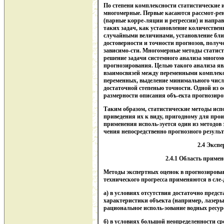
По степени комплексности статистические 
многомерные. Первые касаются рассмот-ре
(парные корре-ляции и регрессии) и напра
таких задач, как установление количестве
случайными величинами, установление близ
достоверности и точности прогнозов, полу
зависимо-сти. Многомерные методы статист
решение задачи системного анализа многом
прогнозирования. Целью такого анализа яв
взаимосвязей между переменными комплекс
переменных, выделение минимального числ
достаточной степенью точности. Одной из о
размерности описания объ-екта прогнозиро
Таким образом, статистические методы исп
приведения их к виду, пригодному для прои
применения исполь-зуется один из методов
чения непосредственно прогнозного результ
2.4 Эксп
2.4.1 Область приме
Методы экспертных оценок в прогнозирова
технического прогресса применяются в сле
а) в условиях отсутствия достаточно предс
характеристики объекта (например, лазеры
рациональное исполь-зование водных ресур
б) в условиях большой неопределенности с