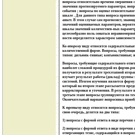
вопросы относительно времени свершения 
значения прогнозируемого параметра; вопр
события ; вопросы по оценке относительног
шкале . Для данного типа вопроса применя
анкет. В этом случае сам прогнозист, знаю
значений оцениваемых параметров, вероятн
шкалы значений количествен-ных параметро
целесообразно поль-зоваться неравномерно
ности определяется характером зависимост
Ко
второму
виду относятся содержательные 
количественной форме. Вопросы, требующие 
типов: дизъюнк-тивные; конъюнктивные; 
Вопросы, требующие содержательного ответ
наиболее сложной процедурой их форми-ров
получается в результате трехэтапной итера
изучает результат работы (доклад) группы 
системой. Итогом изучения является форму
который на втором этапе рассылается пред
корректировки и уточнения. В результате 
третьем этапе вопросы группируются по те
Окончательный вариант вопросника приобр
К
третьему
виду относятся вопросы, требую
свою очередь, делятся на два типа:
1) вопросы с формой ответа в виде перечня 
2) вопросы с формой ответа в виде перечня
отвергающих тезис, содержащийся в вопросе