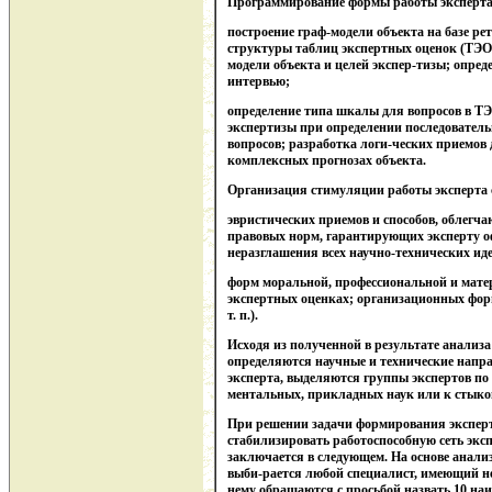
Программирование формы работы эксперта
построение граф-модели объекта на базе ре
структуры таблиц экспертных оценок (ТЭО
модели объекта и целей экспер-тизы; опред
интервью;
определение типа шкалы для вопросов в ТЭ
экспертизы при определении последовател
вопросов; разработка логи-ческих приемов
комплексных прогнозах объекта.
Организация стимуляции работы эксперта с
эвристических приемов и способов, облегч
правовых норм, гарантирующих эксперту оф
неразглашения всех научно-технических иде
форм моральной, профессиональной и матер
экспертных оценках; организационных фор
т. п.).
Исходя из полученной в результате анализ
определяются научные и технические напр
эксперта, выделяются группы экспертов по
ментальных, прикладных наук или к стыко
При решении задачи формирования эксперт
стабилизировать работоспособную сеть эксп
заключается в следующем. На основе анали
выби-рается любой специалист, имеющий не
нему обращаются с просьбой назвать 10 наи