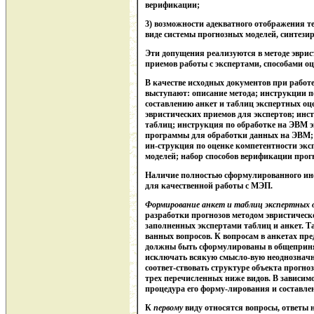
верификации;
3) возможности адекватного отображения т
виде системы прогнозных моделей, синтези
Эти допущения реализуются в методе эврис
приемов работы с экспертами, способами оц
В качестве исходных документов при работ
выступают: описание метода; инструкции 
составлению анкет и таблиц экспертных оц
эвристических приемов для экспертов; инс
таблиц; инструкция по обработке на ЭВМ э
программы для обработки данных на ЭВМ; 
ин-струкция по оценке компетентности экс
моделей; набор способов верификации прог
Наличие полностью сформулированного инф
для качественной работы с МЭП.
Формирование анкет и таблиц экспертных 
разработки прогнозов методом эвристическ
заполненных экспертами таблиц и анкет. Т
ванных вопросов. К вопросам в анкетах пр
должны быть сформулированы в общеприня
исключать всякую смысло-вую неоднозначно
соответ-ствовать структуре объекта прогно
трех перечисленных ниже видов. В зависим
процедура его форму-лирования и составле
К
первому
виду относятся вопросы, ответы 