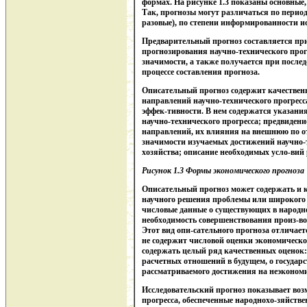
формах. На рисунке 1.3 показаны основные,
Так, прогнозы могут различаться по перио
разовые), по степени информированности исс
Предварительный прогноз составляется пр
прогнозирования научно-технического прог
значимости, а также получается при после
процессе составления прогноза.
Описательный прогноз содержит качествен
направлений научно-технического прогресс
эффек-тивности. В нем содержатся указани
научно-технического прогресса; предвидени
направлений, их влияния на внешнюю по о
значимости изучаемых достижений научно-т
хозяйства; описание необходимых усло-вий
Рисунок 1.
3 Формы экономического прогноза
Описательный прогноз может содержать и к
научного решения проблемы или широкого 
числовые данные о существующих в народн
необходимость совершенствования произ-во
Этот вид опи-сательного прогноза отличает
не содержит числовой оценки экономическо
содержать целый ряд качественных оценок:
расчетных отношений в будущем, о государ
рассматриваемого достижения на неэкономич
Исследовательский прогноз показывает во
прогресса, обеспеченные народнохо-зяйств