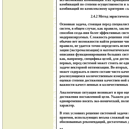
все-возможных комбинаций этих принципов 
комбинаций по степени осуществимости и з
комбинаций по комплексному критерию «зат
2.4.2 Метод эвристичес
Основная задача, стоящая перед специали
систем, в общем случае, как правило, зак
способов созда-ния более эффективных сист
модернизируемых. Сложность решения этой з
обычно нет возможности найти решение чис
правило, не удается точно определить вел
зации (экстремализации) в математическом 
описания функционирования больших сист
как, например, специфика целей, для дости
первых, перед системой может стоять не одн
задаче векторной оптимизации. Во-вторых, 
может содержать в своем составе чисто кач
реализующимся количественным измерениям
оценки степени достижения качествен-ной це
важности качест-венных и количественных 
Аналогичная ситуация возникает и при оце
достижения поставленной цели. Укажем для
одновременно носить эко-номический, поли
характер.
В этих условиях решение системной задачи 
приемов, использующих весьма сложный ма
обоснованных рекомендаций, достаточных 