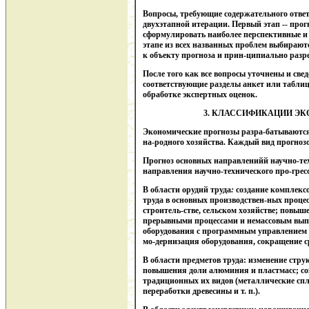
Вопросы, требующие содержательного ответ
двухэтапной итерации. Первый этап -- прог
сформулировать наиболее перспективные и
этапе из всех названных проблем выбираю
к объекту прогноза и прин-ципиально раз
После того как все вопросы уточнены и све
соответствующие разделы анкет или таблиц,
обработке экспертных оценок.
3. КЛАССИФИКАЦИИ Э
Экономические прогнозы разра-батываются
на-родного хозяйства. Каждый вид прогнозо
Прогноз основных направленийй научно-те
направления научно-технического про-грес
В области орудий труда
:
создание комплекс
труда в основных производствен-ных проце
строитель-стве, сельском хозяйстве; повыш
прерывными процессами и немассовым вып
оборудования с программным управлением и
мо-дернизация оборудования, сокращение сро
В области предметов труда: изменение стр
повышения доли алюминия и пластмасс; соз
традиционных их видов (металлические сп
переработки древесины и т. п.).