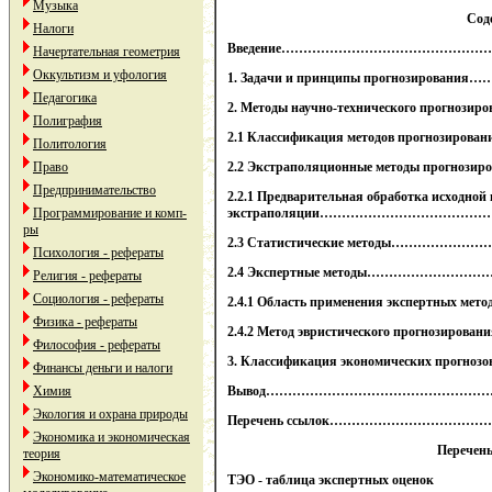
Музыка
Сод
Налоги
Введение………………………………………
Начертательная геометрия
Оккультизм и уфология
1. Задачи и принципы прогнозир
Педагогика
2. Методы научно-технического прог
Полиграфия
2.1 Классификация методов прогнози
Политология
Право
2.2 Экстраполяционные методы прог
Предпринимательство
2.2.1 Предварительная обработка исходной
Программирование и комп-
экстраполяции……………………………
ры
2.3 Статистические методы………
Психология - рефераты
2.4 Экспертные методы……………
Религия - рефераты
Социология - рефераты
2.4.1 Область применения экспертны
Физика - рефераты
2.4.2 Метод эвристического прогнозир
Философия - рефераты
3. Классификация экономических пр
Финансы деньги и налоги
Химия
Вывод……………………………………………
Экология и охрана природы
Перечень ссылок………………………
Экономика и экономическая
Перечен
теория
Экономико-математическое
ТЭО - таблица экспертных оценок