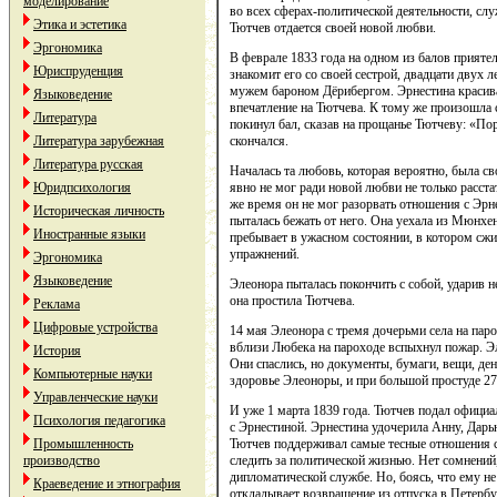
моделирование
во всех сферах-политической деятельности, сл
Этика и эстетика
Тютчев отдается своей новой любви.
Эргономика
В феврале 1833 года на одном из балов прият
Юриспруденция
знакомит его со своей сестрой, двадцати двух 
мужем бароном Дёрибергом. Эрнестина красива 
Языковедение
впечатление на Тютчева. К тому же произошла 
Литература
покинул бал, сказав на прощанье Тютчеву: «По
Литература зарубежная
скончался.
Литература русская
Началась та любовь, которая вероятно, была с
Юридпсихология
явно не мог ради новой любви не только расстат
же время он не мог разорвать отношения с Эрне
Историческая личность
пыталась бежать от него. Она уехала из Мюнхе
Иностранные языки
пребывает в ужасном состоянии, в котором сжи
упражнений.
Эргономика
Языковедение
Элеонора пыталась покончить с собой, ударив н
она простила Тютчева.
Реклама
Цифровые устройства
14 мая Элеонора с тремя дочерьми села на па
вблизи Любека на пароходе вспыхнул пожар. Эл
История
Они спаслись, но документы, бумаги, вещи, ден
Компьютерные науки
здоровье Элеоноры, и при большой простуде 27.
Управленческие науки
И уже 1 марта 1839 года. Тютчев подал официа
Психология педагогика
с Эрнестиной. Эрнестина удочерила Анну, Дарь
Промышленность
Тютчев поддерживал самые тесные отношения с
производство
следить за политической жизнью. Нет сомнений,
дипломатической службе. Но, боясь, что ему н
Краеведение и этнография
откладывает возвращение из отпуска в Петербу