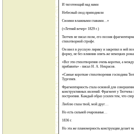
И тяготеющий над нами
Небесный свод приподняли
Своими влажными главами…»
(«Летний вечер» 1829 г.)
Тютчев не писал поэм, его поэзия фрагментарна
стихотворной строфе.
Он ввел в русскую лирику и закрепил в ней п
форму, не без влияния опять же немецких роман
«Все эти стихотворения очень коротки, а между
прибавить» - писал Н. А. Некрасов.
«Самые короткие стихотворения господина Тютч
Тургенев.
Фрагментарность стала основой для совершенн
конструктивных явлений. Фрагмент у Тютчева з
построения. Каждый образ усилен тем, что спе
Люблю глаза твой, мой друг…
Но есть сильней очарованья…
1836 г.
Но эта же планомерность конструкции делает 