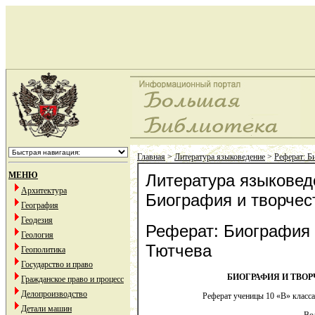
Главная
>
Литература языковедение
>
Реферат: Б
МЕНЮ
Литература языковед
Архитектура
Биография и творчес
География
Геодезия
Реферат: Биография 
Геология
Тютчева
Геополитика
Государство и право
БИОГРАФИЯ И ТВОР
Гражданское право и процесс
Делопроизводство
Реферат ученицы 10 «В» класса
Детали машин