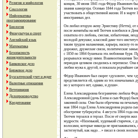
Религия и мифология
концов, 30 июня 1841 года Фёдор Иванович бы
звания камергера. Осенью 1844 года Тютчев во
Сексология
участвовать в общественной жизни. И в марте 1
Информатика
иностранных дел.
программирование
Он любил вторую жену Эрнестину (Нетти), от н
Биология
после женитьбы на ней Тютчев влюбился в Дени
Физкультура и спорт
охватила его любовь, смелая, избыточная, нео
Английский язык
молодой девушке, классной даме того института
таким трудом налаженная, карьера, насилу-то 
Математика
дорожил, дружеские связи, политические замысл
Безопасность
с 1850 по 1864 бушевала эта любовная буря. П
жизнедеятельности
разрывался между ними. Взаимоотношения Тют
периодов целиком сводились к переписке. Она в
Банковское дело
любви мужа к другой, и показала редчайшее са
Биржевое дело
Фёдор Иванович был скорее «духовен», чем «ду
Бухгалтерский учет и аудит
представляется ей, одним из тех изначальных д
Валютные отношения
но у которого нет, однако, и души».
Ветеринария
Елена Александровна безгранично любила Фед
Делопроизводство
Александровной (дочь Елена и сын Федор) был
Кредитование
законной силы. Они были обречены на печальн
мая 1864 года Елена Александровна родила сын
обострение туберкулёза. 4 августа 1864 года о
Тютчев терзался и терзал. После её смерти жил
мудрости. «Низенький, худенький старичок, с
волосами, которые никогда не приглаживались, 
застегнутый, как надо…» писал в своих воспом