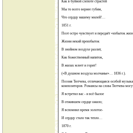
Как в буйной слепоте страстей
Мы то всего вернее губим,
Что сердцу нашему милей!…
1851 г.
Поэт остро чувствует и передаёт «избыток жизн
Жизни некий преизбыток
В знойном воздухе разлит,
Как божественный напиток,
В жилах млеет и горит!
(«В душном воздуха молчанье»… 1836 г.).
Поэзия Тютчева, отличающаяся особой музыкал
композиторов. Романсы на слова Тютчева могу
Я встретил вас - и всё былое
В отжившем сердце ожило;
Я вспомнил время золотое-
И сердцу стало так тепло…
1870 г.