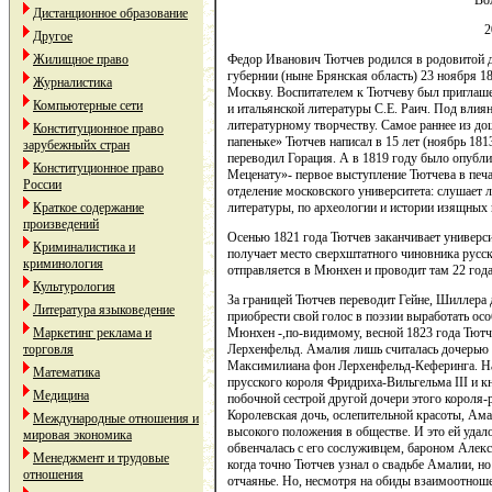
Во
Дистанционное образование
2
Другое
Жилищное право
Федор Иванович Тютчев родился в родовитой д
губернии (ныне Брянская область) 23 ноября 1
Журналистика
Москву. Воспитателем к Тютчеву был приглашен
Компьютерные сети
и итальянской литературы С.Е. Раич. Под вли
литературному творчеству. Самое раннее из д
Конституционное право
папеньке» Тютчев написал в 15 лет (ноябрь 18
зарубежныйх стран
переводил Горация. А в 1819 году было опубл
Конституционное право
Меценату»- первое выступление Тютчева в печат
России
отделение московского университета: слушает л
Краткое содержание
литературы, по археологии и истории изящных 
произведений
Осенью 1821 года Тютчев заканчивает универси
Криминалистика и
получает место сверхштатного чиновника русск
криминология
отправляется в Мюнхен и проводит там 22 года
Культурология
За границей Тютчев переводит Гейне, Шиллера 
Литература языковедение
приобрести свой голос в поэзии выработать ос
Маркетинг реклама и
Мюнхен -,по-видимому, весной 1823 года Тют
торговля
Лерхенфельд. Амалия лишь считалась дочерью
Максимилиана фон Лерхенфельд-Кеферинга. На
Математика
прусского короля Фридриха-Вильгельма III и кн
Медицина
побочной сестрой другой дочери этого короля
Королевская дочь, ослепительной красоты, Ама
Международные отношения и
высокого положения в обществе. И это ей удал
мировая экономика
обвенчалась с его сослуживцем, бароном Алек
Менеджмент и трудовые
когда точно Тютчев узнал о свадьбе Амалии, но
отношения
отчаянье. Но, несмотря на обиды взаимоотно