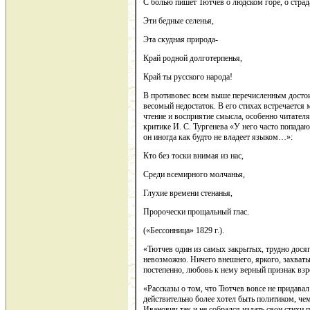
С болью пишет Тютчев о людском горе, о стра
Эти бедные селенья,
Эта скудная природа-
Край родной долготерпенья,
Край ты русского народа!
В противовес всем выше перечисленным достои
весомый недостаток. В его стихах встречается
чтение и восприятие смысла, особенно читателя
критике И. С. Тургенева «У него часто попада
он иногда как будто не владеет языком…»:
Кто без тоски внимая из нас,
Среди всемирного молчанья,
Глухие времени стенанья,
Пророчески прощальный глас.
(«Бессонница» 1829 г.).
«Тютчев один из самых закрытых, трудно дося
невозможно. Ничего внешнего, яркого, захват
постепенно, любовь к нему верный признак вз
«Рассказы о том, что Тютчев вовсе не придава
действительно более хотел быть политиком, че
Иванович так и не собрался издать свои стихи