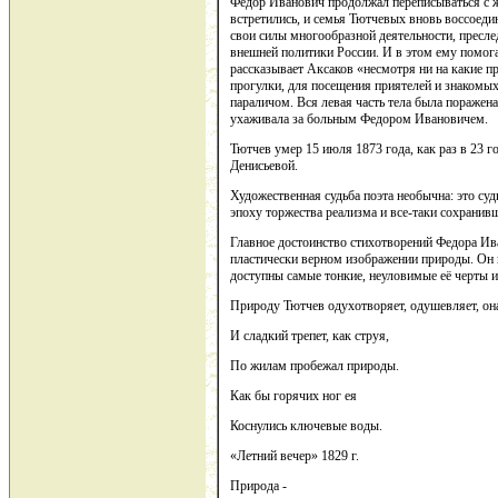
Фёдор Иванович продолжал переписываться с 
встретились, и семья Тютчевых вновь воссоеди
свои силы многообразной деятельности, пресле
внешней политики России. И в этом ему помога
рассказывает Аксаков «несмотря ни на какие 
прогулки, для посещения приятелей и знакомых
параличом. Вся левая часть тела была поражен
ухаживала за больным Федором Ивановичем.
Тютчев умер 15 июля 1873 года, как раз в 23 го
Денисьевой.
Художественная судьба поэта необычна: это суд
эпоху торжества реализма и все-таки сохранивш
Главное достоинство стихотворений Федора Ив
пластически верном изображении природы. Он г
доступны самые тонкие, неуловимые её черты и
Природу Тютчев одухотворяет, одушевляет, она
И сладкий трепет, как струя,
По жилам пробежал природы.
Как бы горячих ног ея
Коснулись ключевые воды.
«Летний вечер» 1829 г.
Природа -