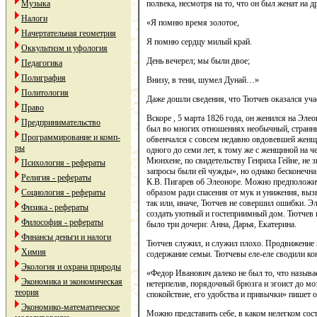
Музыка
полвека, несмотря на то, что он был женат на д
Налоги
«Я помню время золотое,
Начертательная геометрия
Я помню сердцу милый край.
Оккультизм и уфология
День вечерел; мы были двое;
Педагогика
Полиграфия
Внизу, в тени, шумел Дунай…»
Политология
Даже дошли сведения, что Тютчев оказался учас
Право
Вскоре , 5 марта 1826 года, он женился на Эл
Предпринимательство
был во многих отношениях необычный, странны
Программирование и комп-
обвенчался с совсем недавно овдовевшей женщ
ры
одного до семи лет, к тому же с женщиной на ч
Мюнхене, по свидетельству Генриха Гейне, не з
Психология - рефераты
запросы были ей чужды», но однако бесконечна
Религия - рефераты
К.В. Пигарев об Элеоноре. Можно предположит
Социология - рефераты
образом ради спасения от мук и унижения, выз
так или, иначе, Тютчев не совершил ошибки. Э
Физика - рефераты
создать уютный и гостеприимный дом. Тютчев п
Философия - рефераты
было три дочери: Анна, Дарья, Екатерина.
Финансы деньги и налоги
Тютчев служил, и служил плохо. Продвижение 
Химия
содержание семьи. Тютчевы еле-еле сводили ко
Экология и охрана природы
«Федор Иванович далеко не был то, что называе
Экономика и экономическая
нетерпелив, порядочный брюзга и эгоист до мо
теория
спокойствие, его удобства и привычки» пишет о
Экономико-математическое
Можно представить себе, в каком нелегком сос