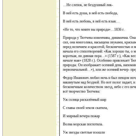
…Не слепок, не бездушный лик-
В ней есть душа, в ней есть свобода,
В ней есть любовь, в ней есть язык…
«Не то, что мните вы природа»…1836 г.
Природа у Тютчева изменчива, динамична. Она 
сил, она многолика, насыщена звуками, краска
перед величием и красотой, бесконечностью и 
начала его стихотворений: «Как хорошо ты, о 
короткая, но дивная пора…» (1587 г.), «Как ве
начале мая» (1828 г.). Особенно привлекает 
природы. Он изображает осенний день, напомин
первоначальной…»), или же осенний вечер- пред
Федор Иванович любил ночь и был певцом ночи
накинутым над бездной. Но вот полог падает, и 
бесконечным количеством звезд, небо с его ве
всё творчество Тютчева:
Уж солнца раскалённый шар
С главы своей земля скатила,
И мирный вечера пожар
Волна морская поглотила.
Уж звезды светлые взошли