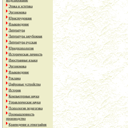
моделирование
Этика и эстетика
Эргономика
Юриспруденция
Языковедение
Литература
Литература зарубежная
Литература русская
Юридпсихология
Историческая личность
Иностранные языки
Эргономика
Языковедение
Реклама
Цифровые устройства
История
Компьютерные науки
Управленческие науки
Психология педагогика
Промышленность
производство
Краеведение и этнография