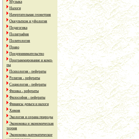
Музыка
Налоги
Начертательная геометрия
Оккультизм и уфология
Педагогика
Полиграфия
Политология
Право
Предпринимательство
Программирование и комп-
ры
Психология - рефераты
Религия - рефераты
Социология - рефераты
Физика - рефераты
Философия - рефераты
Финансы деньги и налоги
Химия
Экология и охрана природы
Экономика и экономическая
теория
Экономико-математическое