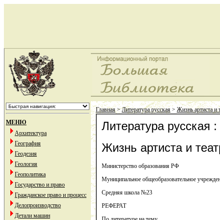
Главная
>
Литература русская
>
Жизнь артиста и 
МЕНЮ
Литература русская :
Архитектура
География
Жизнь артиста и теат
Геодезия
Геология
Министерство образования РФ
Геополитика
Муниципальное общеобразовательное учрежде
Государство и право
Средняя школа №23
Гражданское право и процесс
Делопроизводство
РЕФЕРАТ
Детали машин
По литературе на тему