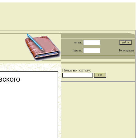
логин:
пароль:
Регистрация
Поиск по порталу:
вского