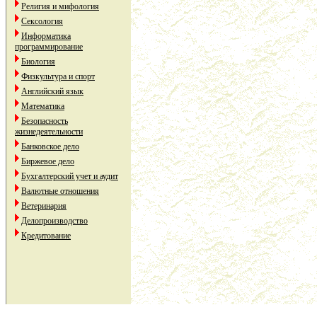
Религия и мифология
Сексология
Информатика
программирование
Биология
Физкультура и спорт
Английский язык
Математика
Безопасность
жизнедеятельности
Банковское дело
Биржевое дело
Бухгалтерский учет и аудит
Валютные отношения
Ветеринария
Делопроизводство
Кредитование