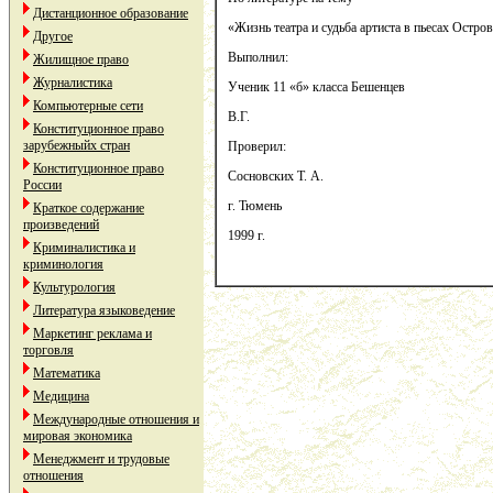
Дистанционное образование
«Жизнь театра и судьба артиста в пьесах Остро
Другое
Выполнил:
Жилищное право
Журналистика
Ученик 11 «б» класса Бешенцев
Компьютерные сети
В.Г.
Конституционное право
зарубежныйх стран
Проверил:
Конституционное право
Сосновских Т. А.
России
г. Тюмень
Краткое содержание
произведений
1999 г.
Криминалистика и
криминология
Культурология
Литература языковедение
Маркетинг реклама и
торговля
Математика
Медицина
Международные отношения и
мировая экономика
Менеджмент и трудовые
отношения