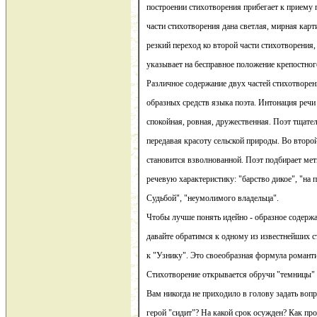
построении стихотворения прибегает к приему 
части стихотворения дана светлая, мирная карт
резкий переход ко второй части стихотворения,
указывает на бесправное положение крепостног
Различное содержание двух частей стихотворен
образных средств языка поэта. Интонация речи
спокойная, ровная, дружественная. Поэт тщате
передавая красоту сельской природы. Во второй
становится взволнованной. Поэт подбирает мет
речевую характеристику: "барство дикое", "на 
Судьбой", "неумолимого владельца".
Чтобы лучше понять идейно - образное содержа
давайте обратимся к одному из известнейших 
к "Узнику". Это своеобразная формула романт
Стихотворение открывается обручи "темницы" и
Вам никогда не приходило в голову задать вопр
герой "сидит"? На какой срок осужден? Как пр