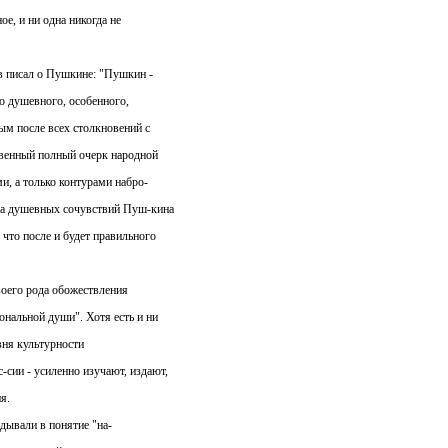
ое, и ни одна никогда не
в писал о Пушкине: "Пушкин -
го душевного, особенного,
ым после всех столкновений с
твенный полный очерк народной
ми, а только контурами набро-
ера душевных сочувствий Пуш-кина
 что после и будет правильного
оего рода обожествления
ональной души". Хотя есть и ни
вня культурности
сии - усиленно изучают, издают,
я.
дывали в понятие "на-