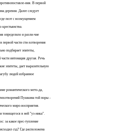
противопоставле-ния. В первой
ина деревни. Далее следует
 где поэт с возмущением
о крестьянства.
ия определило и разли-чие
 в первой части сти-хотворения
льно подбирает эпитеты,
 части интонация другая. Речь
кие эпитеты, дает выразительную
пагубу людей избранное
ние романтического мето-да,
стихотворений Пушкина той поры -
ического миро-восприятия.
 томящегося в ней "уз-ника".
ос: за какое прес-тупление
оисходил суд? Где расположена