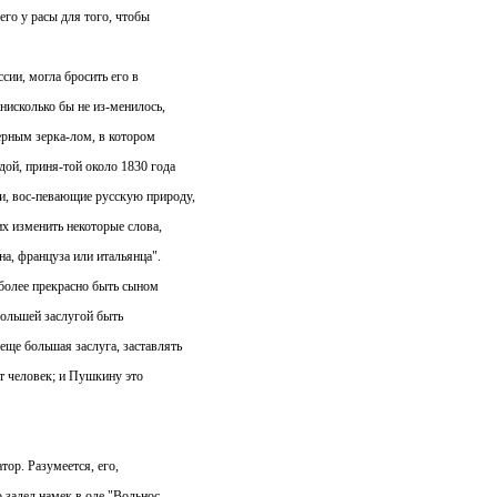
его у расы для того, чтобы
ссии, могла бросить его в
нисколько бы не из-менилось,
верным зерка-лом, в котором
дой, приня-той около 1830 года
и, вос-певающие русскую природу,
их изменить некоторые слова,
на, француза или итальянца".
 более прекрасно быть сыном
большей заслугой быть
еще большая заслуга, заставлять
ит человек; и Пушкину это
тор. Разумеется, его,
 задел намек в оде "Вольнос-