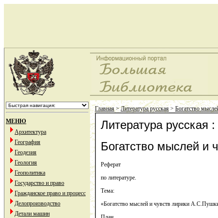
Главная
>
Литература русская
>
Богатство мысле
МЕНЮ
Литература русская :
Архитектура
География
Богатство мыслей и 
Геодезия
Геология
Реферат
Геополитика
по литературе.
Государство и право
Тема:
Гражданское право и процесс
Делопроизводство
«Богатство мыслей и чувств лирики А.С.Пушк
Детали машин
План.