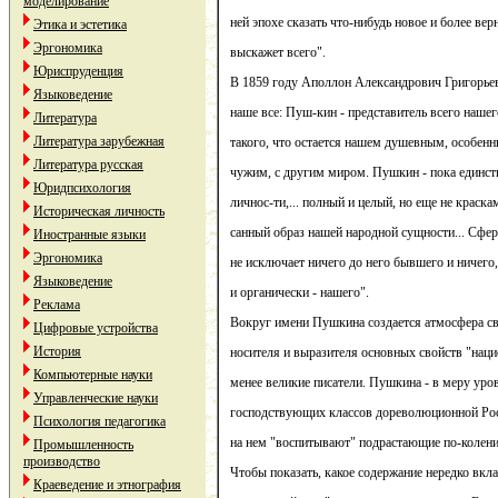
моделирование
ней эпохе сказать что-нибудь новое и более верн
Этика и эстетика
Эргономика
выскажет всего".
Юриспруденция
В 1859 году Аполлон Александрович Григорье
Языковедение
наше все: Пуш-кин - представитель всего наше
Литература
Литература зарубежная
такого, что остается нашем душевным, особенн
Литература русская
чужим, с другим миром. Пушкин - пока единс
Юридпсихология
личнос-ти,... полный и целый, но еще не краска
Историческая личность
санный образ нашей народной сущности... Сф
Иностранные языки
Эргономика
не исключает ничего до него бывшего и ничего,
Языковедение
и органически - нашего".
Реклама
Вокруг имени Пушкина создается атмосфера св
Цифровые устройства
История
носителя и выразителя основных свойств "наци
Компьютерные науки
менее великие писатели. Пушкина - в меру уро
Управленческие науки
господствующих классов дореволюционной Рос-
Психология педагогика
на нем "воспитывают" подрастающие по-колени
Промышленность
производство
Чтобы показать, какое содержание нередко вкла
Краеведение и этнография