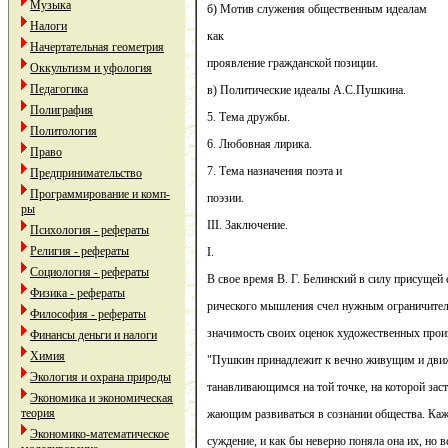
Музыка
б) Мотив служения общественным идеалам
Налоги
как
Начертательная геометрия
проявление гражданской позиции.
Оккультизм и уфология
Педагогика
в) Политические идеалы А.С.Пушкина.
Полиграфия
5. Тема дружбы.
Политология
6. Любовная лирика.
Право
7. Тема назначения поэта и
Предпринимательство
Программирование и комп-
поэзии.
ры
III. Заключение.
Психология - рефераты
Религия - рефераты
I.
Социология - рефераты
В свое время В. Г. Белинский в силу присущей 
Физика - рефераты
рического мышления счел нужным ограничител
Философия - рефераты
значимость своих оценок художественных прои
Финансы деньги и налоги
Химия
"Пушкин принадлежит к вечно живущим и дви
Экология и охрана природы
танавливающимся на той точке, на которой заст
Экономика и экономическая
теория
жающим развиваться в сознании общества. Кажд
Экономико-математическое
суждение, и как бы неверно поняла она их, но в