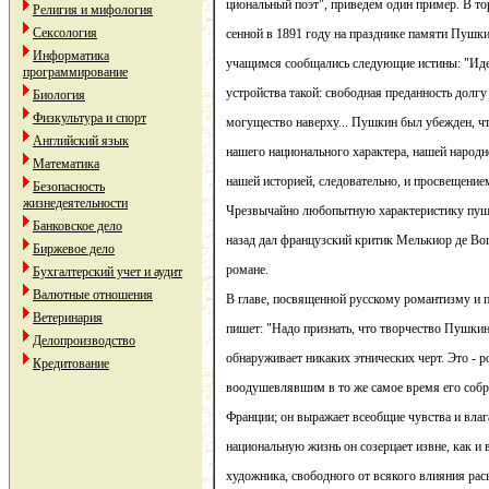
циональный поэт", приведем один пример. В то
Религия и мифология
Сексология
сенной в 1891 году на празднике памяти Пушки
Информатика
учащимся сообщались следующие истины: "Иде
программирование
устройства такой: свободная преданность долгу
Биология
Физкультура и спорт
могущество наверху... Пушкин был убежден, чт
Английский язык
нашего национального характера, нашей народ
Математика
нашей историей, следовательно, и просвещение
Безопасность
жизнедеятельности
Чрезвычайно любопытную характеристику пушк
Банковское дело
назад дал французский критик Мелькиор де Вог
Биржевое дело
романе.
Бухгалтерский учет и аудит
Валютные отношения
В главе, посвященной русскому романтизму и 
Ветеринария
пишет: "Надо признать, что творчество Пушкина
Делопроизводство
обнаруживает никаких этнических черт. Это - 
Кредитование
воодушевлявшим в то же самое время его собр
Франции; он выражает всеобщие чувства и влага
национальную жизнь он созерцает извне, как и в
художника, свободного от всякого влияния рас