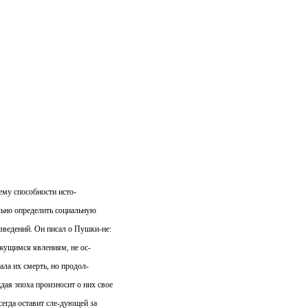
ему способности исто-
ьно определить социальную
зведений. Он писал о Пушки-не:
жущимся явлениям, не ос-
ала их смерть, но продол-
ая эпоха произносит о них свое
сегда оставит сле-дующей за