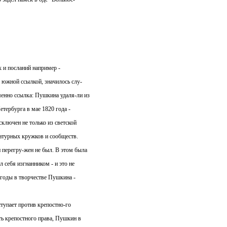
к и посланий например -
 южной ссылкой, значилось слу-
енно ссылка: Пушкина удаля-ли из
етербурга в мае 1820 года -
сключен не только из светской
ратурных кружков и сообществ.
ерегру-жен не был. В этом была
 себя изгнанником - и это не
2 годы в творчестве Пушкина -
тупает против крепостно-го
ть крепостного права, Пушкин в