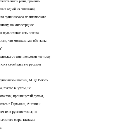
ржественной речи, произне-
на в одной из гимназий,
ал пушкинского политического
 внизу, но милосердное
о православие есть основа
ности, что монахам мы обя-заны
м"
инского гения полсотни лет тому
юэ в своей книге о русском
пушкинской поэзии, М. де Вогюэ
, взятое в целом, не
романтик, проникнутый духом,
атьев в Германии, Англии и
ет их в русские темы; но
се из его мира, глазами
ы.