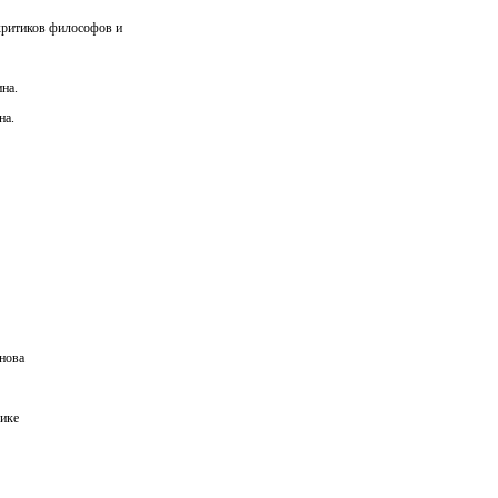
критиков философов и
на.
на.
снова
рике