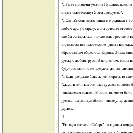
"...Разве это значит умалить Пушкина, похитив 
отдать человечеству? Я этого не думаю".
"...Случайность, заставившая его родиться в Ро
любую другую страну; его творчество от этого 
оно бы осталось тем, что оно есть, простым и 
отражаются все человеческие чувства под одеж
образованным обществом Европы. Эти же стих
русскую любовь, русский патриотизм, если в н
будут воспевать те же предметы для анг-личани
"...Если прекрасно быть сыном Рюрика, то еще
Адама; и если, как это иные думают, является 
понимаемым только в Москве, то, может быть, 
думать, плакать и улыбаться повсюду, где дыш
удалось".
II.
"Его надо сослать в Сибирь" - негодовал импера
возглавившего заговор против отца, болезненно