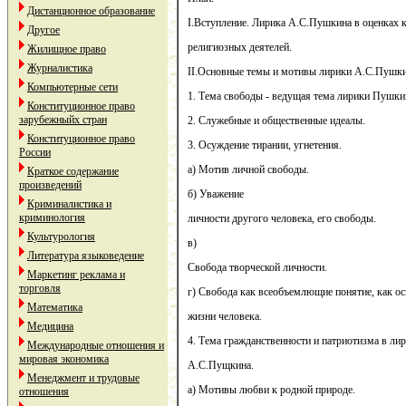
Дистанционное образование
I.Вступление. Лирика А.С.Пушкина в оценках 
Другое
религиозных деятелей.
Жилищное право
Журналистика
II.Основные темы и мотивы лирики А.С.Пушки
Компьютерные сети
1. Тема свободы - ведущая тема лирики Пушки
Конституционное право
зарубежныйх стран
2. Служебные и общественные идеалы.
Конституционное право
3. Осуждение тирании, угнетения.
России
а) Мотив личной свободы.
Краткое содержание
произведений
б) Уважение
Криминалистика и
криминология
личности другого человека, его свободы.
Культурология
в)
Литература языковедение
Cвобода творческой личности.
Маркетинг реклама и
торговля
г) Свобода как всеобъемлющие понятие, как о
Математика
жизни человека.
Медицина
4. Тема гражданственности и патриотизма в ли
Международные отношения и
мировая экономика
А.С.Пущкина.
Менеджмент и трудовые
а) Мотивы любви к родной природе.
отношения