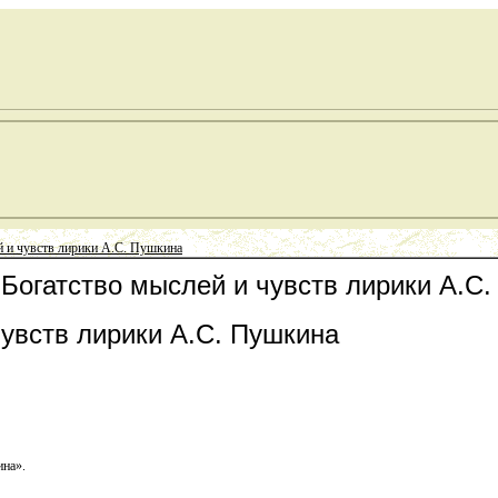
й и чувств лирики А.С. Пушкина
 Богатство мыслей и чувств лирики А.С
чувств лирики А.С. Пушкина
ина».