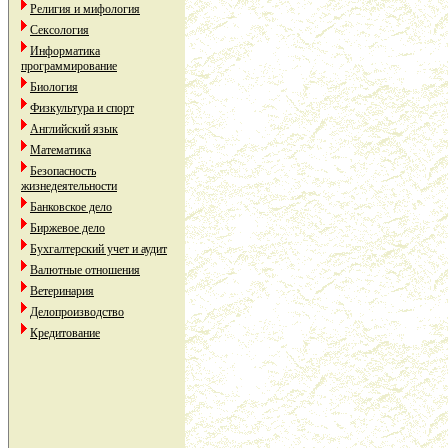
Религия и мифология
Сексология
Информатика
программирование
Биология
Физкультура и спорт
Английский язык
Математика
Безопасность
жизнедеятельности
Банковское дело
Биржевое дело
Бухгалтерский учет и аудит
Валютные отношения
Ветеринария
Делопроизводство
Кредитование