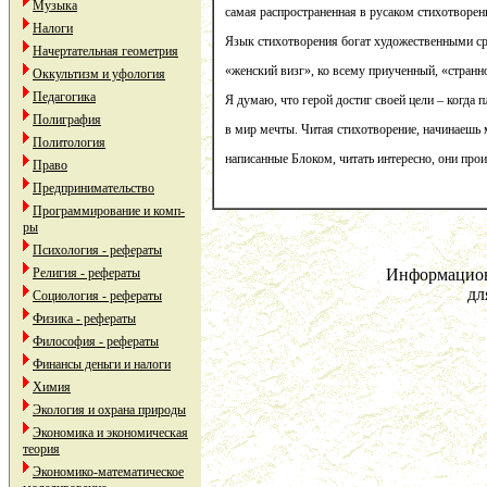
Музыка
самая распространенная в русаком стихотворен
Налоги
Язык стихотворения богат художественными ср
Начертательная геометрия
«женский визг», ко всему приученный, «странн
Оккультизм и уфология
Педагогика
Я думаю, что герой достиг своей цели – когда 
Полиграфия
в мир мечты. Читая стихотворение, начинаешь м
Политология
написанные Блоком, читать интересно, они прои
Право
Предпринимательство
Программирование и комп-
ры
Психология - рефераты
Религия - рефераты
Информацион
дл
Социология - рефераты
Физика - рефераты
Философия - рефераты
Финансы деньги и налоги
Химия
Экология и охрана природы
Экономика и экономическая
теория
Экономико-математическое