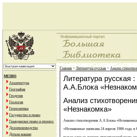
Главная
>
Литература русская
>
Анализ стихотво
МЕНЮ
Литература русская :
Архитектура
А.А.Блока «Незнаком
География
Геодезия
Анализ стихотворени
Геология
«Незнакомка»
Геополитика
Государство и право
Анализ стихотворения А.А.Блока «Незнакомка
Гражданское право и процесс
Делопроизводство
«Незнакомка» написана 24 апреля 1906 года. в
Детали машин