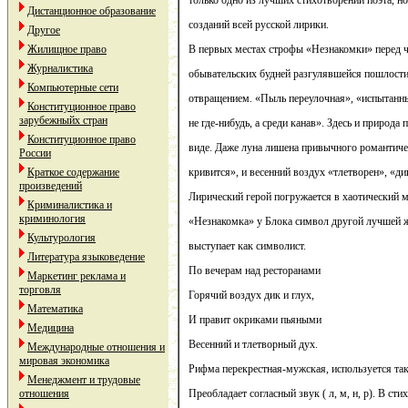
только одно из лучших стихотворений поэта, н
Дистанционное образование
созданий всей русской лирики.
Другое
Жилищное право
В первых местах строфы «Незнакомки» перед ч
Журналистика
обывательских будней разгулявшейся пошлости
Компьютерные сети
отвращением. «Пыль переулочная», «испытанн
Конституционное право
зарубежныйх стран
не где-нибудь, а среди канав». Здесь и природа
Конституционное право
виде. Даже луна лишена привычного романтиче
России
Краткое содержание
кривится», и весенний воздух «тлетворен», «дик
произведений
Лирический герой погружается в хаотический м
Криминалистика и
криминология
«Незнакомка» у Блока символ другой лучшей ж
Культурология
выступает как символист.
Литература языковедение
По вечерам над ресторанами
Маркетинг реклама и
торговля
Горячий воздух дик и глух,
Математика
И правит окриками пьяными
Медицина
Весенний и тлетворный дух.
Международные отношения и
мировая экономика
Рифма перекрестная-мужская, используется так
Менеджмент и трудовые
отношения
Преобладает согласный звук ( л, м, н, р). В ст