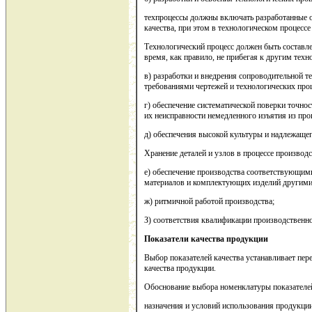
техпроцессы должны включать разработанные оп
качества, при этом в технологическом процесс
Технологический процесс должен быть составлен
время, как правило, не прибегая к другим те
в) разработки и внедрения сопроводительной т
требованиями чертежей и технологических проц
г) обеспечение систематической поверки точно
их неисправности немедленного изъятия из про
д) обеспечения высокой культуры и надлежащег
Хранение деталей и узлов в процессе производс
е) обеспечение производства соответствующи
материалов и комплектующих изделий другими 
ж) ритмичной работой производства;
З) соответствия квалификации производственно
Показатели качества продукции
Выбор показателей качества устанавливает пер
качества продукции.
Обоснование выбора номенклатуры показателей
назначения и условий использования продукции