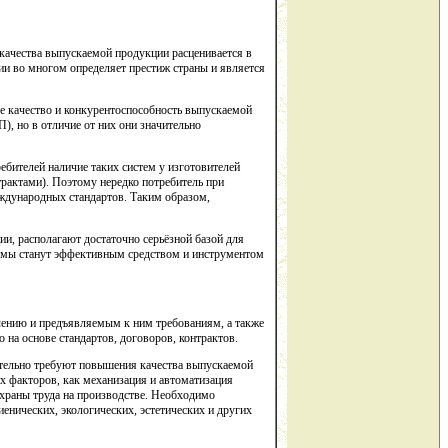
ачества выпускаемой продукции расценивается в
ии во многом определяет престиж страны и является
 качество и конкурентоспособность выпускаемой
, но в отличие от них они значительно
бителей наличие таких систем у изготовителей
трактами). Поэтому нередко потребитель при
еждународных стандартов. Таким образом,
 располагают достаточно серьёзной базой для
темы станут эффективным средством и инструментом
ачению и предъявляемым к ним требованиям, а также
 на основе стандартов, договоров, контрактов.
оятельно требуют повышения качества выпускаемой
х факторов, как механизация и автоматизация
охраны труда на производстве. Необходимо
енических, экологических, эстетических и других