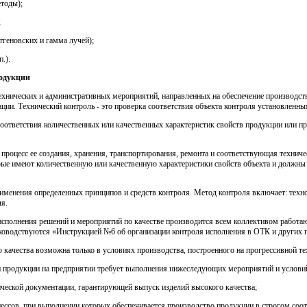
етоды);
;
тгеновских и гамма лучей);
.).
родукции
 технических и административных мероприятий, направленных на обеспечение производс
ии. Технический контроль - это проверка соответствия объекта контроля установленны
оответствия количественных или качественных характеристик свойств продукции или про
роцесс ее создания, хранения, транспортирования, ремонта и соответствующая технич
рые имеют количественную или качественную характеристики свойств объекта и должны
менения определенных принципов и средств контроля. Метод контроля включает: техн
ля.
исполнения решений и мероприятий по качестве производится всем коллективом работ
ководствуются «Инструкцией №6 об организации контроля исполнения в ОТК и других п
качества возможна только в условиях производства, построенного на прогрессивной те
и продукции на предприятии требует выполнения нижеследующих мероприятий и услови
ической документации, гарантирующей выпуск изделий высокого качества;
цессов, при выполнении которых обеспечивается производство продукции в строгом соот