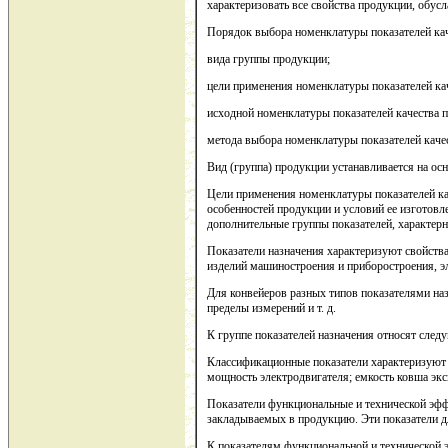
характеризовать все свойства продукции, обус
Порядок выбора номенклатуры показателей кач
вида группы продукции;
цели применения номенклатуры показателей кач
исходной номенклатуры показателей качества п
метода выбора номенклатуры показателей каче
Вид (группа) продукции устанавливается на о
Цели применения номенклатуры показателей ка
особенностей продукции и условий ее изготовл
дополнительные группы показателей, характер
Показатели назначения характеризуют свойств
изделий машиностроения и приборостроения, э
Для конвейеров разных типов показателями наз
пределы измерений и т. д.
К группе показателей назначения относят след
Классификационные показатели характеризуют 
мощность электродвигателя; емкость ковша экск
Показатели функциональные и технической эфф
закладываемых в продукцию. Эти показатели д
К показателям функциональной и технической 