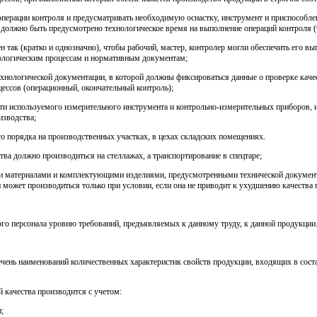
ерации контроля и предусматривать необходимую оснастку, инструмент и приспособлени
е должно быть предусмотрено технологическое время на выполнение операций контроля (
 так (кратко и однозначно), чтобы рабочий, мастер, контролер могли обеспечить его вы
хнологическим процессам и нормативным документам;
ехнологической документации, в которой должны фиксироваться данные о проверке качес
ессов (операционный, окончательный контроль);
сти используемого измерительного инструмента и контрольно-измерительных приборов, и
изводства;
о порядка на производственных участках, в цехах складских помещениях.
тва должно производиться на стеллажах, а транспортирование в спецтаре;
ми материалами и комплектующими изделиями, предусмотренными технической докумен
может производиться только при условии, если она не приводит к ухудшению качества 
го персонала уровню требований, предъявляемых к данному труду, к данной продукции
ечень наименований количественных характеристик свойств продукции, входящих в сост
 качества производится с учетом:
;