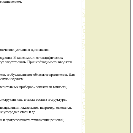
е назначением.
значению, условиям применения.
одукции. В зависимости от специфических
гут отсутствовать. При необходимости вводятся
на, и обуславливают область ее применения. Для
аемую изделием.
мерительных приборов- показатели точности,
нструктивные, а также состава и структуры.
икационным показателям, например, относятся:
е углерода в стали и др.
и и прогрессивность технических решений,