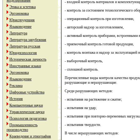
моделирование
- входной контроль материалов и комплектующ
Этика и эстетика
- контроль за состоянием технологического обо
Эргономика
- операционный контроль при изготовлении,
Юриспруденция
Языковедение
- авторский надзор за изготовлением,
Литература
- активный контроль приборами, встроенными в
Литература зарубежная
- приемочный контроль готовой продукции,
Литература русская
- контроль монтажа и надзор за эксплуатацией 
Юридпсихология
Историческая личность
- выборочный контроль,
Иностранные языки
- сплошной контроль.
Эргономика
Перечисленные виды контроля качества продук
Языковедение
разрушающие и неразрушающие.
Реклама
Среди разрушающих методов:
Цифровые устройства
История
- испытания на растяжение и сжатие;
Компьютерные науки
- испытания на удар;
Управленческие науки
- испытания при повторно-переменных нагрузк
Психология педагогика
- испытания твердости.
Промышленность
производство
В числе неразрушающих методов:
Краеведение и этнография