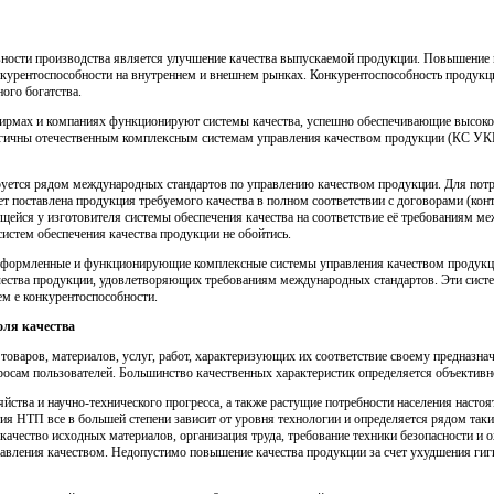
ости производства является улучшение качества выпускаемой продукции. Повышение к
нкурентоспособности на внутреннем и внешнем рынках. Конкурентоспособность продукц
ого богатства.
ирмах и компаниях функционируют системы качества, успешно обеспечивающие высокое
огичны отечественным комплексным системам управления качеством продукции (КС УКП)
руется рядом международных стандартов по управлению качеством продукции. Для потре
дет поставлена продукция требуемого качества в полном соответствии с договорами (кон
щейся у изготовителя системы обеспечения качества на соответствие её требованиям м
истем обеспечения качества продукции не обойтись.
ормленные и функционирующие комплексные системы управления качеством продукции,
ачества продукции, удовлетворяющих требованиям международных стандартов. Эти сис
ем е конкурентоспособности.
оля качества
оваров, материалов, услуг, работ, характеризующих их соответствие своему предназн
росам пользователей. Большинство качественных характеристик определяется объективно
ства и научно-технического прогресса, а также растущие потребности населения наст
ия НТП все в большей степени зависит от уровня технологии и определяется рядом таки
 качество исходных материалов, организация труда, требование техники безопасности и 
авления качеством. Недопустимо повышение качества продукции за счет ухудшения гиги