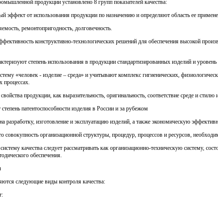
ромышленной продукции установлено 8 групп показателей качества:
ый эффект от использования продукции по назначению и определяют область ее примене
яемость, ремонтопригодность, долговечность.
эффективность конструктивно-технологических решений для обеспечения высокой произв
актеризуют степень использования в продукции стандартизированных изделий и уровень
стему «человек - изделие – среда» и учитывают комплекс гигиенических, физиологическ
 процессах.
свойства продукции, как выразительность, оригинальность, соответствие среде и стилю и
 степень патентоспособности изделия в России и за рубежом
на разработку, изготовление и эксплуатацию изделий, а также экономическую эффективн
о совокупность организационной структуры, процедур, процессов и ресурсов, необходи
 систему качества следует рассматривать как организационно-техническую систему, сос
тодического обеспечения.
и
ются следующие виды контроля качества:
т: