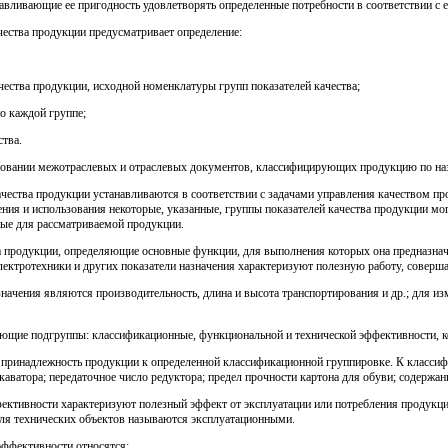
лавливающие ее пригодность удовлетворять определенные потребности в соответствии с е
ества продукции предусматривает определение:
ества продукции, исходной номенклатуры групп показателей качества;
о каждой группе;
ства.
сновании межотраслевых и отраслевых документов, классифицирующих продукцию по на
чества продукции устанавливаются в соответствии с задачами управления качеством пр
ения и использования некоторые, указанные, группы показателей качества продукции мо
ные для рассматриваемой продукции.
а продукции, определяющие основные функции, для выполнения которых она предназначе
лектротехники и других показатели назначения характеризуют полезную работу, соверш
начения являются производительность, длина и высота транспортирования и др.; для из
ующие подгруппы: классификационные, функциональной и технической эффективности, ко
принадлежность продукции к определенной классификационной группировке. К классиф
аватора; передаточное число редуктора; предел прочности картона для обуви; содержани
ективности характеризуют полезный эффект от эксплуатации или потребления продукци
ля технических объектов называются эксплуатационными.
эффективности относятся: