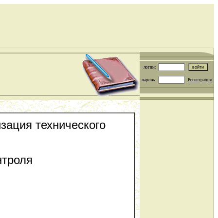
логин:
пароль:
Регистрация
зация технического
нтроля