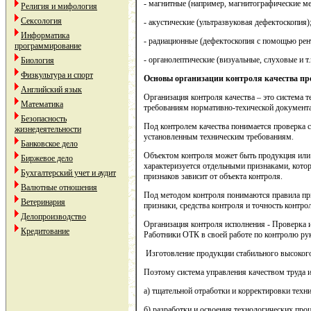
- магнитные (например, магнитографические м
Религия и мифология
Сексология
- акустические (ультразвуковая дефектоскопия)
Информатика
- радиационные (дефектоскопия с помощью рен
программирование
- органолептические (визуальные, слуховые и т.п
Биология
Физкультура и спорт
Основы организации контроля качества п
Английский язык
Организация контроля качества – это система
Математика
требованиям нормативно-техической документац
Безопасность
Под контролем качества понимается проверка с
жизнедеятельности
установленным техническим требованиям.
Банковское дело
Объектом контроля может быть продукция или п
Биржевое дело
характеризуется отдельными признаками, кото
Бухгалтерский учет и аудит
признаков зависит от объекта контроля.
Валютные отношения
Под методом контроля понимаются правила при
Ветеринария
признаки, средства контроля и точность контро
Делопроизводство
Организация контроля исполнения
- Проверка 
Кредитование
Работники ОТК в своей работе по контролю ру
Изготовление продукции стабильного высокого 
Поэтому система управления качеством труда 
а) тщательной отработки и корректировки техн
б) разработки и освоения технологических про