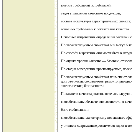
анализа требований потребителей;
задач управления качеством продукции;
состава и структуры характеризуемых свойств;
основных требований к показателям качества.
Основные направления определения состава и 
По характеризуемым свойствам они могут быт
По способу выражения они могут быть в натура
По оценке уровня качества — базовые, относит
По стадии определения прогнозируемые, проек
По характеризуемым свойствам применяют следу
долговечности, сохраняемое, ремонтопригодност
экологические; безопасности.
Показатели качества должны отвечать следую
способствовать обеспечению соответствия каче
быть стабильными;
способствовать планомерному повышению эффе
учитывать современные достижения науки и тех