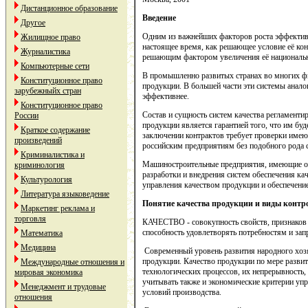
Дистанционное образование
Введение
Другое
Одним из важнейших факторов роста эффективн
Жилищное право
настоящее время, как решающее условие её ко
Журналистика
решающим фактором увеличения её национальн
Компьютерные сети
В промышленно развитых странах во многих ф
Конституционное право
продукции. В большей части эти системы анал
зарубежныйх стран
эффективнее.
Конституционное право
Состав и сущность систем качества регламенти
России
продукции является гарантией того, что им бу
Краткое содержание
заключении контрактов требует проверки имею
произведений
российским предприятиям без подобного рода с
Криминалистика и
Машиностроительные предприятия, имеющие оф
криминология
разработки и внедрения систем обеспечения к
Культурология
управления качеством продукции и обеспечени
Литература языковедение
Понятие качества продукции и виды контр
Маркетинг реклама и
торговля
КАЧЕСТВО - совокупность свойств, признаков т
способность удовлетворять потребностям и зап
Математика
Медицина
Современный уровень развития народного хозяй
продукции. Качество продукции по мере развит
Международные отношения и
технологических процессов, их непрерывность,
мировая экономика
учитывать также и экономические критерии упр
Менеджмент и трудовые
условий производства.
отношения