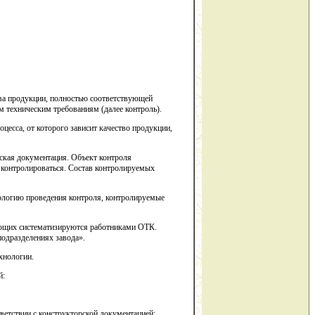
тва продукции, полностью соответствующей
м техническим требованиям (далее контроль).
цесса, от которого зависит качество продукции,
еская документация. Объект контроля
 контролироваться. Состав контролируемых
ологию проведения контроля, контролируемые
ающих систематизируются работниками ОТК.
одразделениях завода».
хнологии.
й:
ветствии с конструкторской документацией;