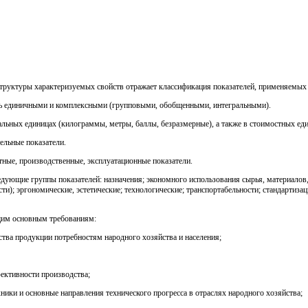
структуры характеризуемых свойств отражает классификация показателей, применяемых 
ь единичными и комплексными (групповыми, обобщенными, интегральными).
льных единицах (килограммы, метры, баллы, безразмерные), а также в стоимостных ед
ельные показатели.
тные, производственные, эксплуатационные показатели.
ющие группы показателей: назначения; экономного использования сырья, материалов, т
и); эргономические, эстетические; технологические; транспортабельности; стандартиза
щим основным требованиям:
ства продукции потребностям народного хозяйства и населения;
ктивности производства;
ники и основные направления технического прогресса в отраслях народного хозяйства;