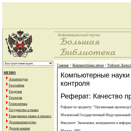
Главная
>
Компьютерные науки
>
Реферат: Качес
МЕНЮ
Компьютерные науки 
Архитектура
контроля
География
Геодезия
Реферат: Качество пр
Геология
Геополитика
Реферат по предмету: "Организация производс
Государство и право
Московский Государственный Индустриальный
Гражданское право и процесс
Делопроизводство
Факультет: Экономики, менеджмента и информ
Детали машин
Москва, 2001