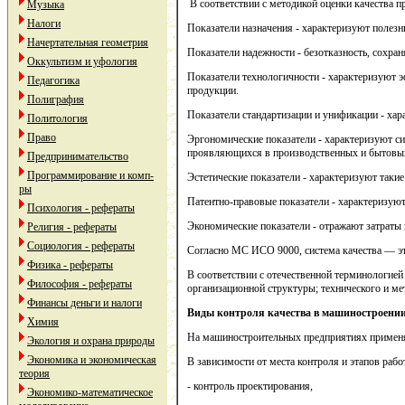
В соответствии с методикой оценки качества п
Музыка
Налоги
Показатели назначения - характеризуют полезн
Начертательная геометрия
Показатели надежности - безотказность, сохран
Оккультизм и уфология
Показатели технологичности - характеризуют 
Педагогика
продукции.
Полиграфия
Показатели стандартизации и унификации - хар
Политология
Право
Эргономические показатели - характеризуют си
проявляющихся в производственных и бытовых
Предпринимательство
Программирование и комп-
Эстетические показатели - характеризуют такие 
ры
Патентно-правовые показатели - характеризуют
Психология - рефераты
Экономические показатели - отражают затраты 
Религия - рефераты
Социология - рефераты
Согласно МС ИСО 9000, система качества — эт
Физика - рефераты
В соответствии с отечественной терминологией
Философия - рефераты
организационной структуры; технического и ме
Финансы деньги и налоги
Виды контроля качества в машиностроени
Химия
На машиностроительных предприятиях применя
Экология и охрана природы
Экономика и экономическая
В зависимости от места контроля и этапов рабо
теория
- контроль проектирования,
Экономико-математическое