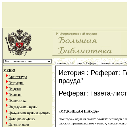
Главная
>
История
>
Реферат: Газета-листовка "
МЕНЮ
История : Реферат: 
Архитектура
прауда"
География
Геодезия
Реферат: Газета-лис
Геология
Геополитика
-
Государство и право
«МУЖЫЦКАЯ ПРАУДА»
Гражданское право и процесс
Делопроизводство
60-е года – один из самых важных периодов в 
царским правительством «волю», крестьянство
Детали машин