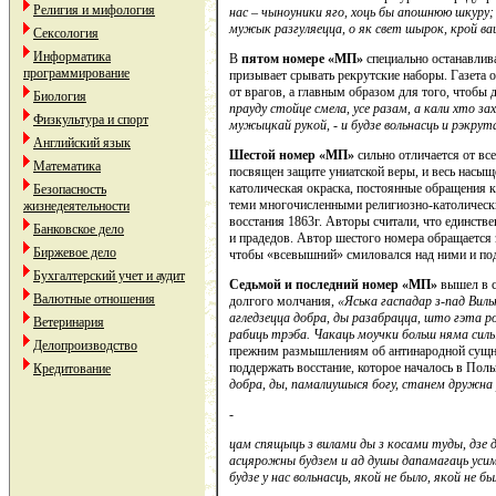
Религия и мифология
нас – чыноуники яго, хоць бы апошнюю шкуру; 
мужык разгуляецца, о як свет шырок, крой ва
Сексология
Информатика
В
пятом номере «МП»
специально останавлива
программирование
призывает срывать рекрутские наборы. Газета 
от врагов, а главным образом для того, чтобы
Биология
прауду стойце смела, усе разам, а кали хто з
Физкультура и спорт
мужыцкай рукой, - и будзе вольнасць и рэкрута
Английский язык
Шестой номер «МП»
сильно отличается от вс
Математика
посвящен защите униатской веры, и весь насы
католическая окраска, постоянные обращения к
Безопасность
теми многочисленными религиозно-католическ
жизнедеятельности
восстания 1863г. Авторы считали, что единств
Банковское дело
и прадедов. Автор шестого номера обращается 
Биржевое дело
чтобы «всевышний» смиловался над ними и под
Бухгалтерский учет и аудит
Седьмой и последний номер «МП»
вышел в с
Валютные отношения
долгого молчания,
«Яська гаспадар з-пад Виль
агледзецца добра, ды разабрацца, што гэта ро
Ветеринария
рабиць трэба. Чакаць моучки больш няма сил
Делопроизводство
прежним размышлениям об антинародной сущно
поддержать восстание, которое началось в По
Кредитование
добра, ды, памалиушыся богу, станем дружна
-
цам спящыць з вилами ды з косами туды, дзе 
асцярожны будзем и ад душы дапамагаць усим
будзе у нас вольнасць, якой не было, якой не 