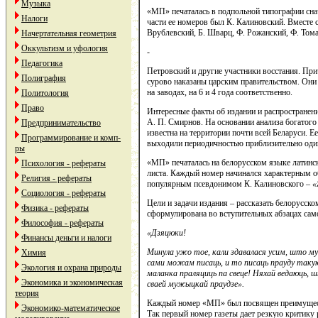
Музыка
«МП» печаталась в подпольной типографии сна
Налоги
части ее номеров был К. Калиновский. Вместе с
Врублевский, Б. Шварц, Ф. Рожанский, Ф. Том
Начертательная геометрия
Оккультизм и уфология
-
Педагогика
Петровский и другие участники восстания. Пр
Полиграфия
сурово наказаны царским правительством. Они
на заводах, на 6 и 4 года соответственно.
Политология
Право
Интересные факты об издании и распространени
А. П. Смирнов. На основании анализа богатого
Предпринимательство
известна на территории почти всей Беларуси. 
Программирование и комп-
выходили периодичностью приблизительно один
ры
«МП» печаталась на белорусском языке латинс
Психология - рефераты
листа. Каждый номер начинался характерным о
Религия - рефераты
популярным псевдонимом К. Калиновского –
«
Социология - рефераты
Цели и задачи издания – рассказать белорусско
Физика - рефераты
сформулирована во вступительных абзацах са
Философия - рефераты
«Дзяцюки!
Финансы деньги и налоги
Минула ужо тое, кали здавалася усим, што му
Химия
сами можам писаць, и то писаць прауду такую 
Экология и охрана природы
маланка праляциць па свеце! Няхай ведаюць, 
Экономика и экономическая
сваей мужыцкай праудзе».
теория
Каждый номер «МП» был посвящен преимущест
Экономико-математическое
Так первый номер газеты дает резкую критику 