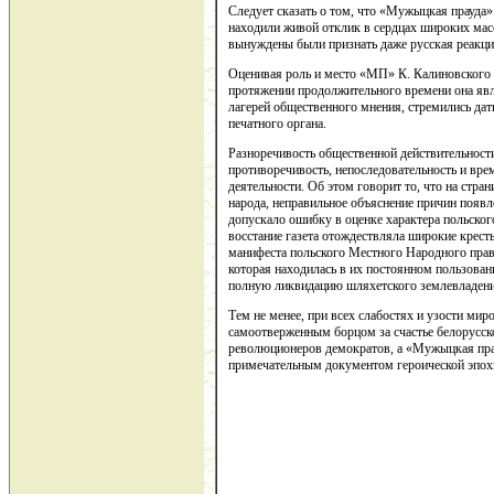
Следует сказать о том, что «Мужыцкая прауда»
находили живой отклик в сердцах широких мас
вынуждены были признать даже русская реакци
Оценивая роль и место «МП» К. Калиновского в
протяжении продолжительного времени она явл
лагерей общественного мнения, стремились дат
печатного органа.
Разноречивость общественной действительности
противоречивость, непоследовательность и вре
деятельности. Об этом говорит то, что на ст
народа, неправильное объяснение причин появл
допускало ошибку в оценке характера польског
восстание газета отождествляла широкие кресть
манифеста польского Местного Народного прави
которая находилась в их постоянном пользован
полную ликвидацию шляхетского землевладения,
Тем не менее, при всех слабостях и узости мир
самоотверженным борцом за счастье белорусск
революционеров демократов, а «Мужыцкая прау
примечательным документом героической эпохи