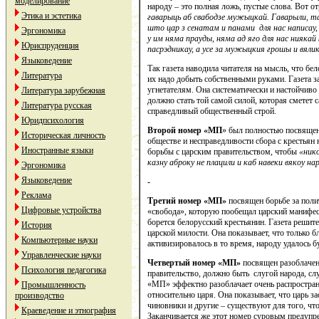
моделирование
народу – это полная ложь, пустые слова. Вот о
Этика и эстетика
гаварыць аб свабодзе мужыцкай. Гаварыли, та
што цар з сенатам и панами для нас написау, 
Эргономика
у им няма прауды, няма ад яго для нас ниякай
Юриспруденция
пасрэдникау, а усе за мужыцкия грошы и вялик
Языковедение
Так газета наводила читателя на мысль, что бе
Литература
их надо добыть собственными руками. Газета за
угнетателям. Она систематически и настойчиво
Литература зарубежная
должно стать той самой силой, которая сметет
Литература русская
справедливый общественный строй.
Юридпсихология
Второй номер «МП
» был полностью посвящен
Историческая личность
обществе и несправедливости сбора с крестьян 
Иностранные языки
борьбы с царским правительством, чтобы
«ник
казну аброку не плацили и каб навеки вякоу н
Эргономика
Языковедение
-
Реклама
Третий номер «МП»
посвящен борьбе за поли
Цифровые устройства
«свобода», которую пообещал царский манифест
борется белорусский крестьянин. Газета решит
История
царской милости. Она показывает, что только 
Компьютерные науки
активизировалось в то время, народу удалось 
Управленческие науки
Четвертый номер «МП»
посвящен разоблачен
Психология педагогика
правительство, должно быть слугой народа, слу
«МП» эффектно разоблачает очень распростран
Промышленность
относительно царя. Она показывает, что царь з
производство
чиновники и другие – существуют для того, что
Краеведение и этнография
Заканчивается же этот номер суровым предупре