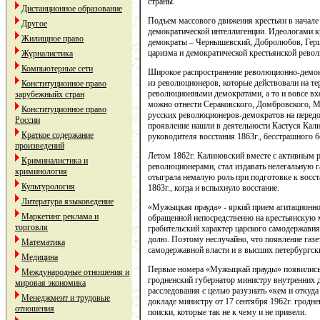
страны.
Дистанционное образование
Подъем массового движения крестьян в начал
Другое
демократической интеллигенции. Идеологами к
Жилищное право
демократы – Чернышевский, Добролюбов, Герце
царизма и демократической крестьянской рево
Журналистика
Компьютерные сети
Широкое распространение революционно-демок
из революционеров, которые действовали на те
Конституционное право
революционными демократами, а то и вовсе вхо
зарубежныйх стран
можно отнести Сераковского, Домбровского, Ма
Конституционное право
русских революционеров-демократов на перед
России
проявление нашли в деятельности Кастуся Кал
Краткое содержание
руководителя восстания 1863г., бесстрашного 
произведений
Летом 1862г. Калиновский вместе с активным 
Криминалистика и
революционерами, стал издавать нелегальную г
криминология
отыграла немалую роль при подготовке к восста
Культурология
1863г., когда и вспыхнуло восстание.
Литература языковедение
«Мужыцкая прауда» - яркий прием агитационн
Маркетинг реклама и
обращенной непосредственно на крестьянскую 
торговля
грабительский характер царского самодержави
долю. Поэтому неслучайно, что появление газе
Математика
самодержавной власти и в высших петербургск
Медицина
Первые номера «Мужыцкай прауды» появились в
Международные отношения и
гродненский губернатор министру внутренних д
мировая экономика
расследования с целью разузнать «кем и откуд
Менеджмент и трудовые
докладе министру от 17 сентября 1962г. гродн
отношения
поиски, которые так не к чему и не привели.