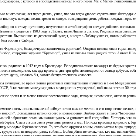
 Богдасарова, с которой я впоследствии написал много песен. Мы с Мепом попереминались
ко много позже, лет через десять, узнал, что это тогда удалось сделать лишь благодаря 
нститут, походы, песни, армия на севере, возвращение, дети, работа, поездки, горы, 
збор, но к этому шуточному вступлению в автобиографию следует добавить несколько 
анович), родился в 1903 году в Либаве, ныне Лиепая в Латвии. Родители отца были лю
стьян. Вырвавшись из деревенской нужды, он едет в Либаву учиться, потом работает т
 был сослан в Сибирь.
е Фиревичуте, была дочерью зажиточных родителей. Оперная певица, она в годы гитле
Визбор, сотрудник журнала “Кругозор”, узнал из письма своей родной тётки Антосе Ши
ко, родилась в 1912 году в Краснодаре. Её родители–также выходцы из бедных крест
инал в последствии, как дед привозил две-три арбы лопающихся от солнца арбузов, соб
онуть душу, казалось бы, самого бесчувственного человека.
ы акушерок, во время войны работала в санэпидстанции и училась в 1-ом Медицинском 
СССР, была членом международных медицинских учреждений, побывала почти в 50 стра
нное время и не менее тяжкие послевоенные годы, которые, несомненно, оказали решаю
емственность и связь поколений займут потом важное место и в его творчестве: песнях,
й юности”. Осмысливая истоки своего мировоззрения Визбор скажет в пьесе “Берёзовая 
вшей в брянских лесах, мы натолкнулись на удивительный след войны. Четверть века на
той берёзе. Сталь ствола съела ржавчина, ремень сгнил. Но ложе приклада приросло к берё
нцу молодые берёзовые ветки. То, что было орудием войны, стало частью мира, природы.
х, трудно затягивающихся ранах войны… Война убила не только тех, кто пал на поле бо