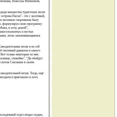
Клячкина, Новеллы Матвеевой,
 среди множества туристских песен
острова Пасхи”– это с экзотикой,
ы в песенном спортивном быту
но, формулируя свою программу:
Мама, я хочу домой”,
омкоголосиситых и пустых
ливыми, легко запоминающимися
Самодеятельная песня и по сей
ёт песенный диапазон и самого
 Вот только некоторые из них:
ружище, спокойно”, “Да обойдут
ил потом Смеляков в своём
самодеятельной песни. Тогда, ещё
риходили и приезжали со всех
молодёжный отдел вещал скудно,