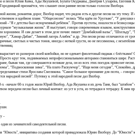
, но и песен Юлия Кима, Ады Якушевой, Булата Окуджавы, Дмитрия Сухарева, Евгения 
Городницкий признаётся, что слышит свои ранние песни только голосом Визбора.
ной жизни, романтик дорог, Визбор видит, что рядом есть и другие песни на эту тему. И
ественном и идейном плане. “Общесоюзно” пелись “Мы идём по Уругваю”, “У девушки с 
ензий –“Я с детства был испорченный ребёнок”. Против пустоты, пошлости и безвкусиц
 журнале “музыкальная жизнь”. И выступает, говоря современным языком, конструктив
и хорошими. И сам делает в этом деле почин: пишет “Домбайский вальс”, “Шхельду”, “
ую”, “Хамар-Дабан”, “Зимний лагерь Алибек” и др. Эти песни резко отличаются от гр
ричные, светлых и чистых тонов, иногда с ноткой грусти, но не пессимизма, с незатей
ственниц.
 вырастает из размеров своей ковбойки, но не одевает фиолетовый пиджак с блёстками! 
. Просто круг тем, поднимаемых непрофессиональными авторами становиться шире. Раст
ране, бывая там, где совершаются великие дела, он из всех этих поездок привозит песни.
омы”, “Подмосковная зима”, “На плато Расвумчор”, “Ищи меня сегодня”, “Спокойно, д
переделанные стихи Ярослава Смелякова. “Самое большое признание для поэта, – говор
ятся народной песней”. Путевку к этой народной песне дал Визбор.
50-х –начале 60-х годов жили Юрий Визбор, Ада Якушева и их дочь Таня, был “штабом” 
ом передачи песни был личный контакт: из уст в уста, из тетрадки в тетрадку. К ним п
.
души.
у –
 один из зачинателей самодеятельной песни.
ия “Юность”, инициатива создания которой принадлежала Юрию Визбору. До “Юности” 