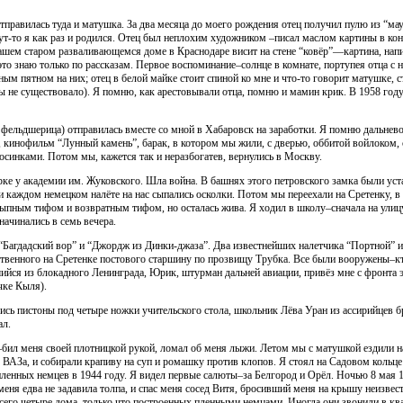
тправилась туда и матушка. За два месяца до моего рождения отец получил пулю из “мау
ут-то я как раз и родился. Отец был неплохим художником –писал маслом картины в ко
 нашем старом разваливающемся доме в Краснодаре висит на стене “ковёр”—картина, напи
это знаю только по рассказам. Первое воспоминание–солнце в комнате, портупея отца с н
ым пятном на них; отец в белой майке стоит спиной ко мне и что-то говорит матушке, с
ды не существовало). Я помню, как арестовывали отца, помню и мамин крик. В 1958 го
ельдшерица) отправилась вместе со мной в Хабаровск на заработки. Я помню дальневос
 кинофильм “Лунный камень”, барак, в котором мы жили, с дверью, оббитой войлоком
синками. Потом мы, кажется так и неразбогатев, вернулись в Москву.
е у академии им. Жуковского. Шла война. В башнях этого петровского замка были уст
 каждом немецком налёте на нас сыпались осколки. Потом мы переехали на Сретенку, в
сыпным тифом и возвратным тифом, но осталась жива. Я ходил в школу–сначала на улиц
начинались в семь вечера.
“Багдадский вор” и “Джордж из Динки-джаза”. Два известнейших налетчика “Портной” и
ственного на Сретенке постового старшину по прозвищу Трубка. Все были вооружены–кто
йся из блокадного Ленинграда, Юрик, штурман дальней авиации, привёз мне с фронта эс
чке Кыля).
сь пистоны под четыре ножки учительского стола, школьник Лёва Уран из ассирийцев бр
ал.
бил меня своей плотницкой рукой, ломал об меня лыжи. Летом мы с матушкой ездили н
ия ВАЗа, и собирали крапиву на суп и ромашку против клопов. Я стоял на Садовом кольц
ленных немцев в 1944 году. Я видел первые салюты–за Белгород и Орёл. Ночью 8 мая 1
меня едва не задавила толпа, и спас меня сосед Витя, бросивший меня на крышу неизвес
всего четыре дома, только что построенных пленными немцами. Иногда они звонили в кв