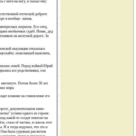
 с ноги на ногу, я сказал ему:
естественной отеческой доброте
море и вообще– жизнь.
интересных штрихов. Его отец,
дьми необычных судеб. Ионас, дед
ехником на железной дороге. За
ровской оккупации отказалась
маускайте, пожелавшей выяснить,
ьянских семей. Перед войной Юрий
ирались все родственники, ели
институте. Потом более 30 лет
нах мира.
щее влияние на становление его
 прозе, документальном кино–
ветка” устами одного из героев:
зад какой-то солдат повесил на
зе, стало её частью, и сквозь этот
 И я тогда подумал, что это и
я. Она была суровым рассветом