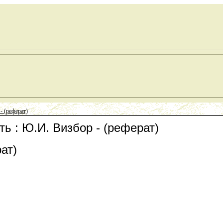
- (реферат)
ь : Ю.И. Визбор - (реферат)
ат)