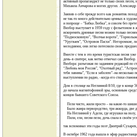
активный пропагандист не только своих песен
Михаила Анчарова и могих других. Александр 
Заявив о себе прежде всего как романтик поход
не так-то много действительно ценных в худож
и попроще – “Бабка Любка”, и совсем без прет
Визбор выступает в 1959 году с фельетоном в
искоренить дрянные песни можно только песням
“Подмосковную”, “Волчьи ворота”, “Горнолыжн
“Уругваев”, “Островов Пасхи”. Негоромкие, ли
мелодиями, они легко потеснили своих предше
Вместе с тем в это время туристская песня уже
день–в свитере, как метко отмечал сам Визбор
Визбора: разъезжая по заданиям редакций по ст
“Любовь моя Россия”, “Охотный ряд”, “Астрон
тебя лавины”, “Если я заболею”–на несколько 
выступлении по радио, –когда его стихи станов
Дом в столице на Неглинной 8/10, где в конце 
до начала магнитофонной эры, основным средств
концов бывшего Советского Союза.
Пели чисто, жили просто – на какие-то шиши
Было жанра первородство, три аккорда, две 
На Неглинной у Адели, где игрушки на полу,
Пили, ели, песни пели, дочь спала в своём угл
так вспоминал эти годы поэт Дмитрий Сухарев,
В октябре 1962 года вышла в эфир радиостанц