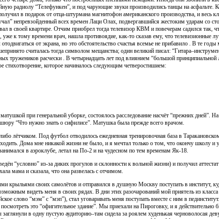
йную радиолу “Телефункен”, и под чарующие звуки производились танцы на асфальте. К
получил в подарок от отца-штурмана магнитофон американского производства, и весь кла
тучал” непревзойденный всех времен Лаци Олах, подвергавшийся жестоким ударам со ст
евал в своей квартире. Отчим приобрел тогда телевизор КВМ и повечерам садился так, 
уже к тому времени врач, нашла противоядие, как-то сказав ему, что телевизионные лу
отодвигаться от экрана, но это обстоятельство счастья всемье не прибавило . В те годы
шепринято считалась тогда символом мещанства; один великий писал: “Гитара–инструмен
ных тружеников расчески . В четырнадцать лет под влиянием “большой принципиальной л
ое стихотворение, которое начиналось следующим четверостишием:
матушкой при генеральной уборке, состоялось расследование насчёт “прежних дней”. Н
шюру “Что нужно знать о сифилисе”. Матушка была прежде всего врачом.
, либо лётчиком. Под футбол отводилось ежедневная тренировочная база в Таракановско
я ходить. Дома мне никакой жизни не было, и я мечтал только о том, что окончу школу и
 занимался в аэроклубе, летал на По-2 и на чудесном по тем временам Як-18.
ведён “условно” из-за диких прогулов и склонности к вольной жизни) и получил аттестат
ала мама и сказала, что она развелась с отчимом.
ыми крыльями своих самолётов и отправился в душную Москву поступать в институт, ку
ным видеть меня в своих рядах. В дни этих разочарований мой приятель из класса 
ское слово “мэм” с “мэп”), стал уговаривать меня поступать вместе с ним в пединститут
посмотреть это “офигительное здание”. Мы приехали на Пироговку, и я действительно 
 заглянули в одну пустую аудиторию–там сидела за роялем худенькая черноволосая дев