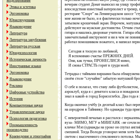
моделирование
вечерам студент Донат выносил на улицу трофе
Этика и эстетика
впоследствии известный ватерполист и тренер, 
Эргономика
ресторане “Спорт” на Ленинградском шоссе “с
мне жизни не было, и я фактически только ноч
Юриспруденция
затылком крошечный экран. Впрочем, матушка, 
Языковедение
действуют на мужские достоинства. Отчим стал 
гитара и нашлись дворовые учителя. Гитара об
Литература
замечательный инструмент и ни в чем не повин
Литература зарубежная
работал помошником вожатого, я написал перв
Литература русская
Сегодня я тоскую по любимой,
Юридпсихология
Я вспоминаю счастье ПРЕЖНИХ ДНЕЙ.
Историческая личность
Они, как тучки, ПРОНЕСЛИСЯ мимо,
И снова СТРАСТЬ горит в груди моей.
Иностранные языки
Эргономика
Тетрадка с тайными виршами была обнаружена 
своём столе “случайно” забытую матушкой бро
Языковедение
Реклама
О себе я полагал, что стану либо футболистом
аэроклуб, куда я с девятого класса и повадилс
Цифровые устройства
знал в какой–в город Борисоглебск. Два года я
История
Когда окончил учёбу (в десятый класс был пере
Компьютерные науки
на аэродром в Тайнинку. Но однажды туда приех
Управленческие науки
С невероятной печалью я расстался с перкалев
Психология педагогика
вуза– МИМО, МГУ и МИИГАИК –не сочли возмож
Промышленность
кличке Мэп (однажды на уроке он спутал англий
производство
смешной. Тогда Володя уговорил меня хотя бы 
Краеведение и этнография
светом с высоченного стеклянного потолка. Мы