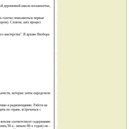
ой деревянной школе-восьмилетке,
их газетах появляються первые
бором). Словом, шёл процесс
го мастерства”. В архиве Визбора
качеств, которые затем определяли
дению и радиовещанию. Работа на
ть по стране, встречаться с
е вполне соответствует содержанию
нец 50-х– начало 60-х годов) он –