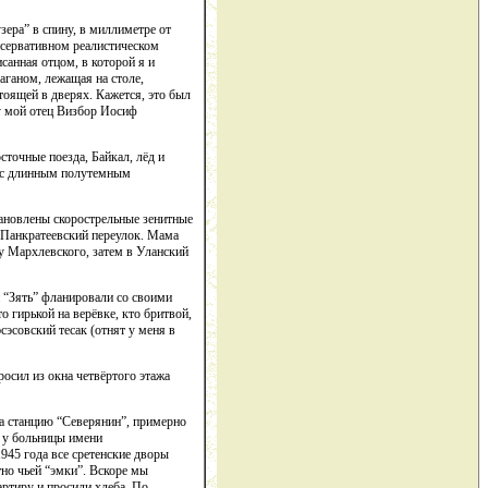
зера” в спину, в миллиметре от
нсервативном реалистическом
санная отцом, в которой я и
аганом, лежащая на столе,
тоящей в дверях. Кажется, это был
ду мой отец Визбор Иосиф
точные поезда, Байкал, лёд и
, с длинным полутемным
ановлены скорострельные зенитные
 Панкратеевский переулок. Мама
у Мархлевского, затем в Уланский
 “Зять” фланировали со своими
 гирькой на верёвке, кто бритвой,
эсовский тесак (отнят у меня в
осил из окна четвёртого этажа
а станцию “Северянин”, примерно
е у больницы имени
945 года все сретенские дворы
тно чьей “эмки”. Вскоре мы
артиру и просили хлеба. По