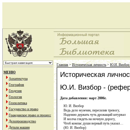
Главная
>
Историческая личность
>
Ю.И. Визбор 
МЕНЮ
Историческая личност
Архитектура
География
Ю.И. Визбор - (рефер
Геодезия
Геология
Дата добавления: март 2006г.
Геополитика
Ю. И. Визбор
Государство и право
Ведь дело мужчин, пересилив тревогу,
Надежно держать чуть дрожащий штурвал
Гражданское право и процесс
И молча глядеть на ночную дорогу,
Делопроизводство
Чтоб компас души верный путь указал…
Детали машин
(Ю. И. Визбор)