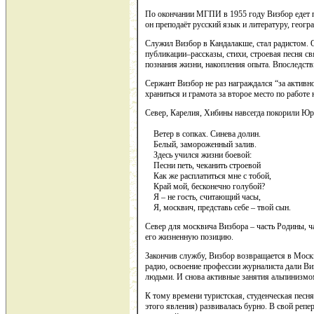
По окончании МГПИ в 1955 году Визбор едет п
он преподаёт русский язык и литературу, геог
Служил Визбор в Кандалакше, стал радистом. О
публикации–рассказы, стихи, строевая песня с
познания жизни, накопления опыта. Впоследств
Сержант Визбор не раз награждался “за активн
храниться и грамота за второе место по работе
Север, Карелия, Хибины навсегда покорили Юри
Ветер в сопках. Синева долин.
Белый, замороженный залив.
Здесь учился жизни боевой:
Песни петь, чеканить строевой
Как же расплатиться мне с тобой,
Край мой, бесконечно голубой?
Я – не гость, считающий часы,
Я, москвич, представь себе – твой сын.
Север для москвича Визбора – часть Родины, ч
его жизненную позицию.
Закончив службу, Визбор возвращается в Москв
радио, освоение профессии журналиста дали Ви
людьми. И снова активные занятия альпинизмом
К тому времени туристская, студенческая песня
этого явления) развивалась бурно. В свой репе