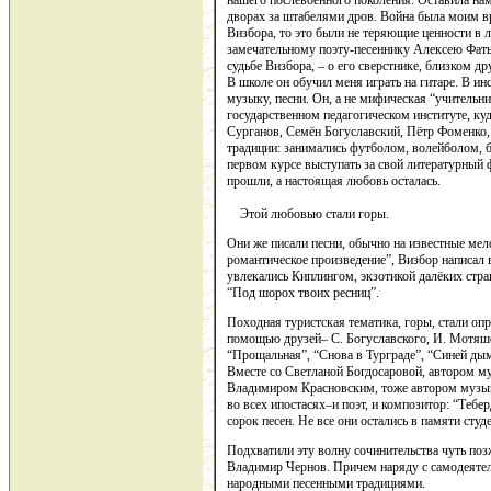
нашего послевоенного поколения. Оставила нам
дворах за штабелями дров. Война была моим в
Визбора, то это были не теряющие ценности в 
замечательному поэту-песеннику Алексею Фатья
судьбе Визбора, – о его сверстнике, близком 
В школе он обучил меня играть на гитаре. В ин
музыку, песни. Он, а не мифическая “учительн
государственном педагогическом институте, к
Сурганов, Семён Богуславский, Пётр Фоменко,
традиции: занимались футболом, волейболом, бо
первом курсе выступать за свой литературный 
прошли, а настоящая любовь осталась.
Этой любовью стали горы.
Они же писали песни, обычно на известные мел
романтическое произведение”, Визбор написал 
увлекались Киплингом, экзотикой далёких стра
“Под шорох твоих ресниц”.
Походная туристская тематика, горы, стали оп
помощью друзей– С. Богуславского, И. Мотяшов
“Прощальная”, “Снова в Турграде”, “Синей ды
Вместе со Светланой Богдосаровой, автором му
Владимиром Красновским, тоже автором музыки
во всех ипостасях–и поэт, и композитор: “Теб
сорок песен. Не все они остались в памяти сту
Подхватили эту волну сочинительства чуть п
Владимир Чернов. Причем наряду с самодеятель
народными песенными традициями.