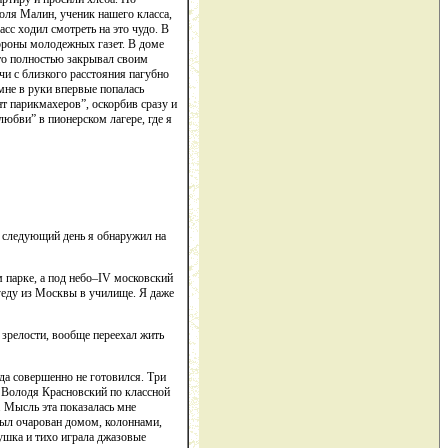
оля Малин, ученик нашего класса,
сс ходил смотреть на это чудо. В
ороны молодежных газет. В доме
что полностью закрывал своим
чи с близкого расстояния пагубно
 мне в руки впервые попалась
т парикмахеров”, оскорбив сразу и
юбви” в пионерском лагере, где я
а следующий день я обнаружил на
м парке, а под небо–IV московский
 уеду из Москвы в училище. Я даже
 зрелости, вообще переехал жить
да совершенно не готовился. Три
Володя Красновский по классной
. Мысль эта показалась мне
был очарован домом, колоннами,
ушка и тихо играла джазовые