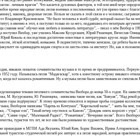
 в наследство раннее возмужание, жидкие школьные винегреты, безотцовщину, ордера н
рагом– личным врагом”. Что касается духовных факторов, в той или иной мере опреде
любое время народные песни, песни военных и послевоенных лет (он прямо-таки с благо
нову), наконец, дворовые песни. Нельзя не сказать в этой связи и о человеке, сыгравш
друге Владимире Красновском. “Не было человека в моей судьбе, который оказал бы на м
ститут, и именно в этот, я поступил только из-за него, поддавшись его нехитрым аргуме
ица славная моя” обучил мня любить и понимать литературу”, – писал о нём Визбор в 19
уда поступил Визбор, уже учились Максим Кусургашев, Юрий Ряшенцев, Вячеслав Онищ
 Юрий Коваль–в последствии достаточно известные в литературных кругах люди. Имен
ксом, лёгкой атлетикой, коньками. В пединституте, типично женском, где ребята были 
факультет по одиннадцати видам спорта и по шести-семи–за институт. Но, как и положе
одии, никаких попыток сочинительства музыки в то время не предпринималось. Первую
в 1952 году. Называлась песня “Мадагаскар”, хотя к известному острову никакого отнош
н, когда всё казалось романтичным. Ну а музыка песни была заимствована из спектакля 
ределяющими темами песенного сочинительства Визбора до конца 50-х годов. На заимст
а, М. Кусургашева, Ю. Ряшенцева, –написаны такие песни, как “Бивуак”, “Над рекой рас
мкою горы подёрнулись”. К этому времени относятся и первые пробы создания коллекти
зыки, Визбором написаны “Парень из Кентукки”, “Карельский вальс”, “ жить бы мне, т
, –“Старые ели”, “Тихий вечер спустился за Камою”, “Дождик опять моросит с утра”. 
ерда”, “Синие горы”, “Маленький Радист”, “Романтики”, “Вечерняя песня”. Всего Визбор
денчества, туристов тех лет, не все они были ровными по художественным достоинствам.
озже пришедшие в МГПИ Ада Якушева, Юлий Ким, Борис Вахнюк, Ирина Алтаржевская,
ной туристско-студенческой песней рос интерес и к песне народной, которая практическ