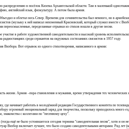
о распределению в посёлок Кизема Архангельской области. Там в маленькой одноэтажн
рафию, английский язык, физкультуру. А потом была армия.
бъездил и облетал весь Север. Времени для сочинительства был немного, но в армейск
вязистов (музыку к ней написал неизменный Красновский, который служил вместе с Виз
ии переосмысленные, переделанные отрывки из стихов вошли в другие песни.
ое участие в работе художественной самодеятельности и высокий уровень исполнительско
 на радиостанциях среди сержантов на окружных состязаниях связистов в 1957 году.
я Визбора. Вот отрывок из одного стихотворения, написанного в армии:
асть жизни. Армия –пора становления и мужания, время утверждения тех человеческих 
у, где начинает работать в молодёжной редакции Государственного комитета по телеви
збору огромный эмоциональный заряд для творчества, поскольку приходилось много езди
, знакомства с коллегами по “песенному цеху”.
 (тогда ещё не было устоявшегося сегодня термина “самодеятельная песня”, хотя и он н
ртуар Визбор включает лучшее, что было создано самодеятельными авторами. Ряд лет (ко