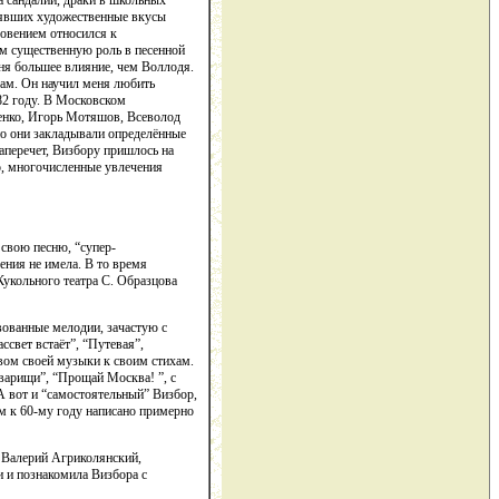
а сандалии, драки в школьных
лявших художественные вкусы
говением относился к
ем существенную роль в песенной
еня большее влияние, чем Воллодя.
нтам. Он научил меня любить
82 году. В Московском
енко, Игорь Мотяшов, Всеволод
но они закладывали определённые
наперечет, Визбору пришлось на
но, многочисленные увлечения
 свою песню, “супер-
ения не имела. В то время
Кукольного театра С. Образцова
вованные мелодии, зачастую с
свет встаёт”, “Путевая”,
вом своей музыки к своим стихам.
оварищи”, “Прощай Москва! ”, с
А вот и “самостоятельный” Визбор,
ом к 60-му году написано примерно
 Валерий Агриколянский,
и и познакомила Визбора с