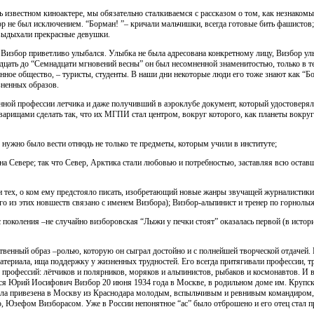
ь известном киноактере, мы обязательно сталкиваемся с рассказом о том, как незнаком
р не был исключением. “Борман! ”– кричали мальчишки, всегда готовые бить фашистов;
 выдыхали прекрасные девушки.
Визбор приветливо улыбался. Улыбка не была адресована конкретному лицу, Визбор улыб
дцать до “Семнадцати мгновений весны” он был несомненной знаменитостью, только в те 
ранное общество, – туристы, студенты. В наши дни некоторые люди его тоже знают как “Б
ненных образов.
ной профессии летчика и даже получивший в аэроклубе документ, который удостоверял 
варищами сделать так, что их МГПИ стал центром, вокруг которого, как планеты вокруг
 нужно было вести отнюдь не только те предметы, которым учили в институте;
 на Севере; так что Север, Арктика стали любовью и потребностью, заставляя всю остав
тех, о ком ему предстояло писать, изобретающий новые жанры звучащей журналистики
о из этих новшеств связано с именем Визбора); Визбор-альпинист и тренер по горнолы
с поколения –не случайно визборовская “Лыжи у печки стоят” оказалась первой (в истори
ственный образ –ролью, которую он сыграл достойно и с полнейшей творческой отдачей
атериала, ища поддержку у жизненных трудностей. Его всегда притягивали профессии, т
профессий: лётчиков и полярников, моряков и альпинистов, рыбаков и космонавтов. И 
ся Юрий Иосифович Визбор 20 июня 1934 года в Москве, в родильном доме им. Крупско
ла привезена в Москву из Краснодара молодым, вспыльчивым и ревнивым командиром
, Юзефом Визборасом. Уже в России непонятное “ас” было отброшено и его отец стал п