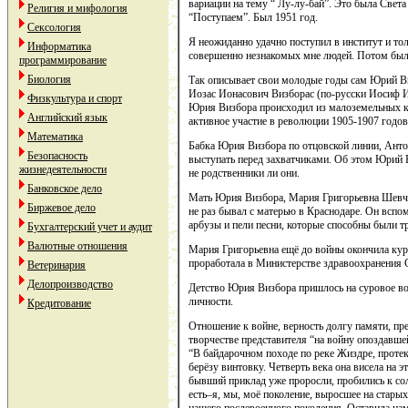
вариации на тему “ Лу-лу-бай”. Это была Света
Религия и мифология
“Поступаем”. Был 1951 год.
Сексология
Я неожиданно удачно поступил в институт и толь
Информатика
совершенно незнакомых мне людей. Потом были и
программирование
Биология
Так описывает свои молодые годы сам Юрий Ви
Иозас Ионасович Визборас (по-русски Иосиф Ив
Физкультура и спорт
Юрия Визбора происходил из малоземельных кре
Английский язык
активное участие в революции 1905-1907 годов
Математика
Бабка Юрия Визбора по отцовской линии, Антос
Безопасность
выступать перед захватчиками. Об этом Юрий 
жизнедеятельности
не родственники ли они.
Банковское дело
Мать Юрия Визбора, Мария Григорьевна Шевчен
Биржевое дело
не раз бывал с матерью в Краснодаре. Он вспом
арбузы и пели песни, которые способны были тр
Бухгалтерский учет и аудит
Валютные отношения
Мария Григорьевна ещё до войны окончила курс
проработала в Министерстве здравоохранения 
Ветеринария
Делопроизводство
Детство Юрия Визбора пришлось на суровое вое
личности.
Кредитование
Отношение к войне, верность долгу памяти, пре
творчестве представителя “на войну опоздавше
“В байдарочном походе по реке Жиздре, протека
берёзу винтовку. Четверть века она висела на э
бывший приклад уже проросли, пробились к сол
есть–я, мы, моё поколение, выросшее на стары