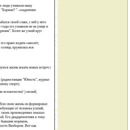
ые люди узнавали нашу
 “Борман? ” –озадаченно
ался своей славе, с ней у него
годы его узнавали не на улице и
ормана”. Более же узкий круг
его право водить самолёт;
 солнца, кружилась вся
шуюся жизнь искать новых встреч с
 (радиостанция “Юность”, журнал
жному спорту;
и человечества! ) песней,
. Всю свою жизнь он формировал
ребующие от человека усилий,
в своих произведениях показал
й. Его двадцатилетняя к тому
, бывшим моряком,
росто Визбором. Вот как