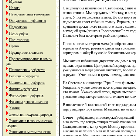
описывает свои молодые годы сам Визбор:
Музыка
Налоги
Отец получил назначение в Сталинабад, с ним о
позвоночника. Мы вернулись в Москву, и вот т
Начертательная геометрия
стиле. Учил он рисовать и меня. До сих пор в
Оккультизм и уфология
подмалевал хвост собаки и травку. Впрочем, я 
крашеные доски чисто вымытого пола с солнечн
Педагогика
выходной день (понятия “воскресение” в те го
Полиграфия
Иванович был посмертно реабилитирован.
Политология
После многих мытарств мама (по образованию ф
Право
торосы на Амуре, розовые дымы над вокзалом,
Предпринимательство
коридором и общей кухней с бесконечными керо
Программирование и комп-
Мы жили в небольшом двухэтажном доме в парк
ры
пушки, охранявшие Центральный аэродром: при
Психология - рефераты
уже училась в медицинском институте, болела 
переулок. Учились мы в третью смену, занятия 
Религия - рефераты
Социология - рефераты
На Сретенке в кинотеатре “Уран” шли фильмы 
бандами по улице, лениво посматривая на един
Физика - рефераты
кто ножом. Ухажер моей тётки, чудом вырвавши
Философия - рефераты
угольном подвале сретенским огольцом по кли
Финансы деньги и налоги
В школе тоже были свои события: подкладывали
Химия
парту на директора школы Малахова, но не поп
Экология и охрана природы
Отчим – рабфаковец, министерский служащий –
Экономика и экономическая
в то место, где теперь станция техобслуживан
теория
Склифосовского, когда через Москву провели п
высыпали на улицу. 9 мая на Красной площади 
Экономико-математическое
переехали на Новопесчаную улицу, где стояло 