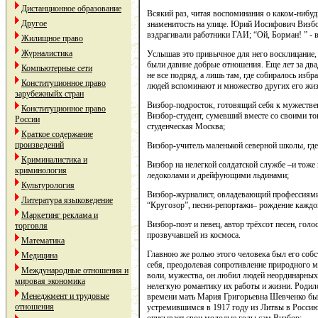
Дистанционное образование
Всякий раз, читая воспоминания о каком-нибуд
Другое
знаменитость на улице. Юрий Иосифович Визбо
вздрагивали работники ГАИ; “Ой, Борман! ” -
Жилищное право
Журналистика
Услышав это привычное для него восклицание, 
были давние добрые отношения. Еще лет за два
Компьютерные сети
не все подряд, а лишь там, где собиралось изб
Конституционное право
людей вспоминают и множество других его жиз
зарубежныйх стран
Визбор-подросток, готовящий себя к мужествен
Конституционное право
Визбор-студент, сумевший вместе со своими то
России
студенческая Москва;
Краткое содержание
произведений
Визбор-учитель маленькой северной школы, где
Криминалистика и
Визбор на нелегкой солдатской службе –и тоже
криминология
ледоколами и дрейфующими льдинами;
Культурология
Визбор-журналист, овладевающий профессиями 
Литература языковедение
“Кругозор”, песни-репортажи– рождение каждог
Маркетинг реклама и
Визбор-поэт и певец, автор трёхсот песен, голо
торговля
прозвучавшей из космоса.
Математика
Главною же ролью этого человека был его соб
Медицина
себя, преодолевая сопротивление природного м
Международные отношения и
воли, мужества, он любил людей неординарных 
мировая экономика
нелегкую романтику их работы и жизни. Родил
Менеджмент и трудовые
времени мать Мария Григорьевна Шевченко бы
отношения
устремившимся в 1917 году из Литвы в Россию