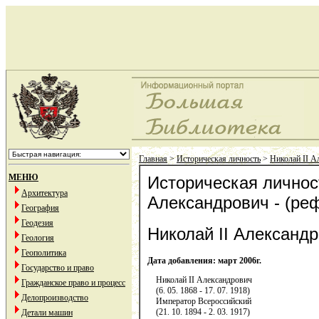
Главная
>
Историческая личность
>
Николай II А
МЕНЮ
Историческая личност
Архитектура
Александрович - (ре
География
Геодезия
Николай II Александр
Геология
Геополитика
Дата добавления: март 2006г.
Государство и право
Николай II Александрович
Гражданское право и процесс
(6. 05. 1868 - 17. 07. 1918)
Делопроизводство
Император Всероссийский
(21. 10. 1894 - 2. 03. 1917)
Детали машин