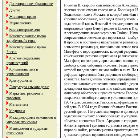
Дистанционное образование
Николай II, старший сын императора Александ
престол после смерти своего отца. Коронация Н
Другое
Ходынском поле в Москве, в которой погибли н
Жилищное право
хорошее образование, он владел французским,
Журналистика
года великий князь Николай Александрович со
направляясь через Вену, Грецию и Египет в И
Компьютерные сети
Александровича лежал через всю Сибирь. Импер
Конституционное право
современники отмечали два недостатка - слабу
зарубежныйх стран
II прошло в обстановке нараставшего революци
вспыхнула революция, положившая начало неко
Конституционное право
Манифест о веротерпимости, который разрешал
России
христианские религии и признавал религиозные
Краткое содержание
Манифест, по которому признавались основы г
произведений
свобода слова, собраний и союзов. Была учрежд
Криминалистика и
которой ни один закон не мог войти в силу. По
криминология
реформа: крестьянам был разрешено свободно р
хозяйства. Была сделана попытка упразднения 
Культурология
развития капиталистических отношений в дерев
Литература языковедение
предпринял некоторые шаги по стабилизации м
император обратился к правительствам Европы
Маркетинг реклама и
сохранении всеобщего мира и установлении пре
торговля
1907 годах состоялись Гаагские конференции м
Математика
сей день. В 1904 году Япония объявила России
Медицина
русской армии. По условиям мирного договора 
содержание русских военнопленных и уступила
Международные отношения и
область с крепостью Порт- Артуром и городом 
мировая экономика
Антанты против Германии вступила в первую м
Менеджмент и трудовые
мировой войне, революционная пропаганда в тыл
отношения
д. вызвали резкое недовольство самодержавие