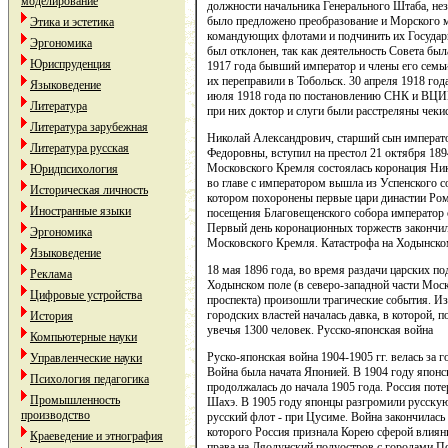
моделирование
должности начальника Генерального Штаба, не
было предложено преобразование и Морского м
Этика и эстетика
командующих флотами и подчинить их Государ
Эргономика
был отклонен, так как деятельность Совета был
Юриспруденция
1917 года бывший император и члены его семьи
их переправили в Тобольск. 30 апреля 1918 года
Языковедение
июля 1918 года по постановлению СНК и ВЦИК
Литература
при них доктор и слуги были расстреляны чеки
Литература зарубежная
Николай Александрович, старший сын императо
Литература русская
Федоровны, вступил на престол 21 октября 189
Московского Кремля состоялась коронация Ник
Юридпсихология
во главе с императором вышла из Успенского с
Историческая личность
котором похоронены первые цари династии Ром
Иностранные языки
посещения Благовещенского собора император 
Первый день коронационных торжеств закончил
Эргономика
Московского Кремля. Катастрофа на Ходынско
Языковедение
18 мая 1896 года, во время раздачи царских по
Реклама
Ходынском поле (в северо-западной части Мос
Цифровые устройства
проспекта) произошли трагические события. Из
городских властей началась давка, в которой,
История
увечья 1300 человек. Русско-японская война
Компьютерные науки
Руско-японская война 1904-1905 гг. велась за 
Управленческие науки
Война была начата Японией. В 1904 году японс
Психология педагогика
продолжалась до начала 1905 года. Россия поте
Промышленность
Шахэ. В 1905 году японцы разгромили русскую
производство
русский флот - при Цусиме. Война закончилас
которого Россия признала Корею сферой влия
Краеведение и этнография
права на Ляодунский полуостров с городами 