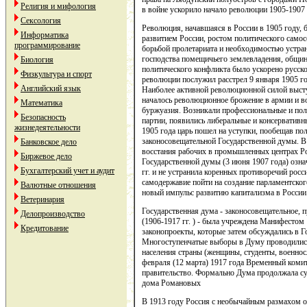
Религия и мифология
в войне ускорило начало революции 1905-1907 
Сексология
Революция, начавшаяся в России в 1905 году,
Информатика
развитием России, ростом политического самос
программирование
борьбой пролетариата и необходимостью устран
господства помещичьего землевладения, общин
Биология
политического конфликта было ускорено русско
Физкультура и спорт
революции послужил расстрел 9 января 1905 г
Английский язык
Наиболее активной революционной силой высту
началось революционное брожение в армии и в
Математика
буржуазия. Возникали профессиональные и по
Безопасность
партии, появились либеральные и консервативн
жизнедеятельности
1905 года царь пошел на уступки, пообещав по
законосовещательной Государственной думы. В
Банковское дело
восстания рабочих в промышленных центрах Ро
Биржевое дело
Государственной думы (3 июня 1907 года) озн
Бухгалтерский учет и аудит
гг. и не устранила коренных противоречий росс
самодержавие пойти на создание парламентског
Валютные отношения
новый импульс развитию капитализма в России
Ветеринария
Государственная дума - законосовещательное, 
Делопроизводство
(1906-1917 гг. ) - была учреждена Манифестом
Кредитование
законопроекты, которые затем обсуждались в Г
Многоступенчатые выборы в Думу проводилис
населения страны (женщины, студенты, военнос
февраля (12 марта) 1917 года Временный ком
правительство. Формально Дума продолжала сущ
дома Романовых
В 1913 году Россия с необычайным размахом 