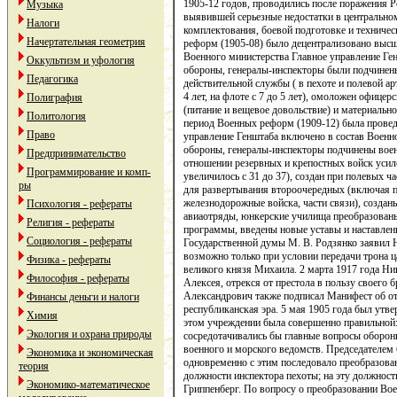
1905-12 годов, проводились после поражения Р
Музыка
выявившей серьезные недостатки в центральном
Налоги
комплектования, боевой подготовке и техниче
Начертательная геометрия
реформ (1905-08) было децентрализовано высш
Военного министерства Главное управление Ген
Оккультизм и уфология
обороны, генералы-инспекторы были подчинен
Педагогика
действительной службы ( в пехоте и полевой арт
4 лет, на флоте с 7 до 5 лет), омоложен офице
Полиграфия
(питание и вещевое довольствие) и материаль
Политология
период Военных реформ (1909-12) была провед
Право
управление Генштаба включено в состав Военно
обороны, генералы-инспекторы подчинены воен
Предпринимательство
отношении резервных и крепостных войск усил
Программирование и комп-
увеличилось с 31 до 37), создан при полевых ч
ры
для развертывания второочередных (включая 
железнодорожные войска, части связи), создан
Психология - рефераты
авиаотряды, юнкерские училища преобразован
Религия - рефераты
программы, введены новые уставы и наставлени
Социология - рефераты
Государственной думы М. В. Родзянко заявил 
возможно только при условии передачи трона ц
Физика - рефераты
великого князя Михаила. 2 марта 1917 года Ник
Философия - рефераты
Алексея, отрекся от престола в пользу своего
Александрович также подписал Манифест об отр
Финансы деньги и налоги
республиканская эра. 5 мая 1905 года был утв
Химия
этом учреждении была совершенно правильной:
Экология и охрана природы
сосредотачивались бы главные вопросы обороны
военного и морского ведомств. Председателем
Экономика и экономическая
одновременно с этим последовало преобразова
теория
должности инспектора пехоты; на эту должност
Экономико-математическое
Гриппенберг. По вопросу о преобразовании Во