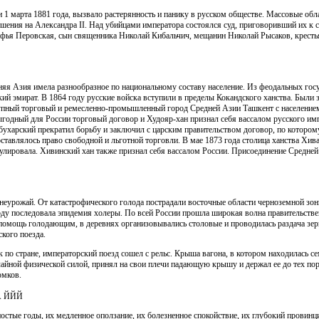
1 марта 1881 года, вызвало растерянность и панику в русском обществе. Массовые об
ушения на Александра II. Над убийцами императора состоялся суд, приговоривший их к с
офья Перовская, сын священника Николай Кибальчич, мещанин Николай Рысаков, крест
яя Азия имела разнообразное по национальному составу население. Из феодальных гос
кий эмират. В 1864 году русские войска вступили в пределы Кокандского ханства. Были 
упный торговый и ремесленно-промышленный город Средней Азии Ташкент с населением 
годный для России торговый договор и Худояр-хан признал себя вассалом русского имп
ухарский прекратил борьбу и заключил с царским правительством договор, по котором
оставлялось право свободной и льготной торговли. В мае 1873 года столица ханства Хив
улировала. Хивинский хан также признал себя вассалом России. Присоединение Средней
 неурожай. От катастрофического голода пострадали восточные области черноземной зо
году последовала эпидемия холеры. По всей России прошла широкая волна правительст
помощь голодающим, в деревнях организовывались столовые и проводилась раздача зерн
кого поезда.
к по стране, императорский поезд сошел с рельс. Крыша вагона, в котором находилась се
йной физической силой, принял на свои плечи падающую крышу и держал ее до тех пор, 
омков.
 ЙЙЙ
стые годы, их медленное оползание, их болезненное спокойствие, их глубокий провинц