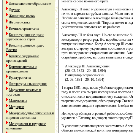
невесте своего покойного брата.
Дистанционное образование
Александр III имел мужиковатую внешность и 
Другое
не лез в карман за грубым словом. Мало кого и
Жилищное право
Любимым занятием Александра была рыбная ло
Журналистика
своих медленных мыслей. “Европа может и подо
действительно отправляясь на рыбалку.
Компьютерные сети
Конституционное право
Александр III не был глуп. Но его мышление б
зарубежныйх стран
консерватор и ретроград. Но, подобно многим 
внутренней политике. Когда Александр III сра
Конституционное право
возврат к старому, укрепление сословного стро
России
пути на здоровые исторические основания. Алек
Краткое содержание
острейших проблем, которые выявились в след
произведений
Александр III Александрович
Криминалистика и
(26. 02. 1845 - 20. 10. 1894)
криминология
Император всероссийский
Культурология
(2. 03. 1881 - 20. 10. 1894)
Литература языковедение
1 марта 1881 года, после убийства террористам
Маркетинг реклама и
году и после его смерти наследником престол
торговля
относился как к подчиненным ему солдатам. Он
Математика
теоретик самодержавия, обер-прокурор Святей
влиятельным лицом в правительстве. Взойдя на
Медицина
Международные отношения и
Император обладал огромной работоспособност
мировая экономика
удалился в Гатчину, во дворец своего прадед
Менеджмент и трудовые
В условиях развивающегося капитализма Алекс
отношения
области экономической политики император вын