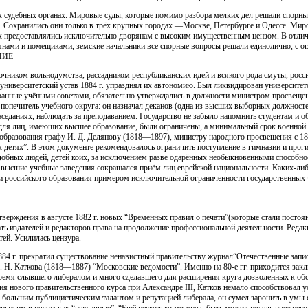
 судебных органах. Мировые суды, которые помимо разбора мелких дел решали спорны
 Сохранились они только в трёх крупных городах —Москве, Петербурге и Одессе. Мир
 предоставлялись исключительно дворянам с высоким имущественным цензом. В отличи
ьянами и помещиками, земские начальники все спорные вопросы решали единолично, с о
АНИЕ
очником вольнодумства, рассадником республиканских идей и всякого рода смуты, росс
университетский устав 1884 г. упразднял их автономию. Был ликвидирован университе
бранные учёными советами, обязательно утверждались в должности министром просвеще
попечитель учебного округа: он назначал деканов (одна из высших выборных должносте
заседаниях, наблюдать за преподаванием. Государство не забыло напомнить студентам и 
 для лиц, имеющих высшее образование, были ограничены, а минимальный срок военно
образования графу И. Д. Делянову (1818—1897), министру народного просвещения с 188
 детях”. В этом документе рекомендовалось ограничить поступление в гимназии и проги
добных людей, детей коих, за исключением разве одарённых необыкновенными способнос
 и высшие учебные заведения сокращался приём лиц еврейской национальности. Каких-ли
ии российского образования примером исключительной ограниченности государственных
тверждения в августе 1882 г. новых “Временных правил о печати”(которые стали посто
ь издателей и редакторов права на продолжение профессиональной деятельности. Реда
ей. Усилилась цензура.
884 г. прекратил существование ненавистный правительству журнал“Отечественные запи
. Н. Каткова (1818—1887) “Московские ведомости”. Именно на 80-е гг. приходится зак
 время слывшего либералом и много сделавшего для расширения круга дозволенных к об
ения нового правительственного курса при Александре III, Катков немало способствовал 
 большим публицистическим талантом и репутацией либерала, он сумел заронить в умы 