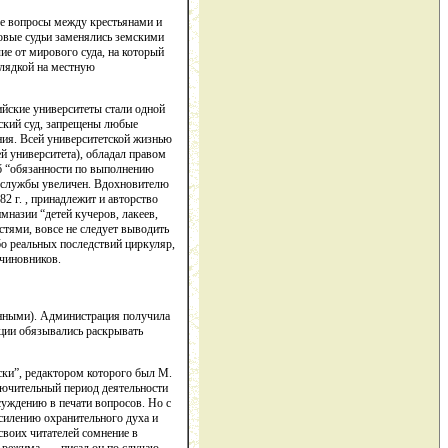
е вопросы между крестьянами и
овые судьи заменялись земскими
е от мирового суда, на который
глядкой на местную
ийские университеты стали одной
тский суд, запрещены любые
ния. Всей университетской жизнью
й университета), обладал правом
об “обязанности по выполнению
й службы увеличен. Вдохновителю
2 г. , принадлежит и авторство
мназии “детей кучеров, лакеев,
тями, вовсе не следует выводить
бо реальных последствий циркуляр,
 чиновников.
янными). Администрация получила
кции обязывались раскрывать
ски”, редактором которого был М.
лючительный период деятельности
суждению в печати вопросов. Но с
усилению охранительного духа и
своих читателей сомнение в