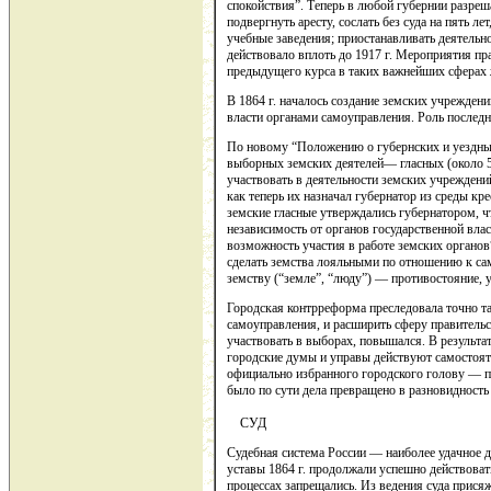
спокойствия”. Теперь в любой губернии разре
подвергнуть аресту, сослать без суда на пять 
учебные заведения; приостанавливать деятельн
действовало вплоть до 1917 г. Мероприятия пр
предыдущего курса в таких важнейших сферах ж
В 1864 г. началось создание земских учреждени
власти органами самоуправления. Роль последни
По новому “Положению о губернских и уездных
выборных земских деятелей— гласных (около 
участвовать в деятельности земских учреждени
как теперь их назначал губернатор из среды 
земские гласные утверждались губернатором, ч
независимость от органов государственной вла
возможность участия в работе земских органов
сделать земства лояльными по отношению к сам
земству (“земле”, “люду”) — противостоян
Городская контрреформа преследовала точно та
самоуправления, и расширить сферу правитель
участвовать в выборах, повышался. В результат
городские думы и управы действуют самостояте
официально избранного городского голову — п
было по сути дела превращено в разновидность
СУД
Судебная система России — наиболее удачное 
уставы 1864 г. продолжали успешно действоват
процессах запрещались. Из ведения суда прися