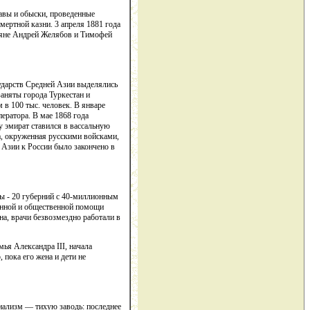
лавы и обыски, проведенные
мертной казни. 3 апреля 1881 года
ьяне Андрей Желябов и Тимофей
ударств Средней Азии выделялись
заняты города Туркестан и
в 100 тыс. человек. В январе
ератора. В мае 1868 года
у эмират ставился в вассальную
а, окруженная русскими войсками,
 Азии к России было закончено в
ны - 20 губерний с 40-миллионным
венной и общественной помощи
а, врачи безвозмездно работали в
мья Александра III, начала
пока его жена и дети не
иализм — тихую заводь: последнее