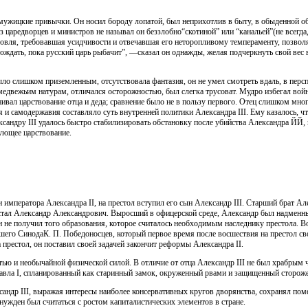
мужицкие привычки. Он носил бороду лопатой, был неприхотлив в быту, в обыденной об
з царедворцев и министров не называл он беззлобно“скотиной” или “канальей”(не всегда
вля, требовавшая усидчивости и отвечавшая его неторопливому темпераменту, позвол
ждать, пока русский царь рыбачит”, —сказал он однажды, желая подчеркнуть свой вес 
ыло слишком приземленным, отсутствовала фантазия, он не умел смотреть вдаль, в перс
медвежьим натурам, отличался осторожностью, был слегка трусоват. Мудро избегал вой
внивал царствование отца и деда; сравнение было не в пользу первого. Отец слишком м
я и самодержавия составляло суть внутренней политики Александра III. Ему казалось, чт
сандру III удалось быстро стабилизировать обстановку после убийства Александра ЙЙ, 
ующее царствование.
и императора Александра II, на престол вступил его сын Александр III. Старший брат Ал
а стал Александр Александрович. Выросший в офицерской среде, Александр был надмен
 не получил того образования, которое считалось необходимым наследнику престола. В
шего СинодаК. П. Победоносцев, который первое время после восшествия на престол с
 престол, он поставил своей задачей закончит реформы Александра II.
ью и необычайной физической силой. В отличие от отца Александр III не был храбрым 
аПавла I, спланированный как старинный замок, окруженный рвами и защищенный сторо
андр III, выражая интересы наиболее консервативных кругов дворянства, сохранял пом
ужден был считаться с ростом капиталистических элементов в стране.