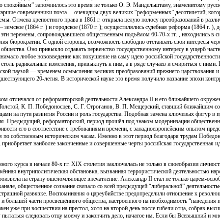
 спокойным” запомнилось это время не только О. Э. Мандельштаму, знаменитому русск
старшие современники поэта— очевидцы двух великих “реформенных” десятилетий, котор
емы. Отмена крепостного права в 1861 г. открыла целую полосу преобразований в разл
земское (1864 г. ) и городское (1870 г. ); осуществлялись судебная реформа (1864 г. ),
Все эти перемены, сопровождавшиеся общественным подъёмом 60-70-х гг. , находились в 
илия бюрократии. С одной стороны, возможность свободно отстаивать свои интересы чер
общества. Оно привыкло отдавать первенство государственному интересу в ущерб частн
нимало любое нововведение как покушение на саму идею российской государственности.
 столь радикальные изменения, привыкнуть к ним, а в ряде случаев и смириться с ними
ической паузой — временем осмысления великих преобразований прежнего царствования и
едшествующего 20-летия. В исторической науке это время получило название эпохи 
м отличался от реформаторской деятельности Александра II и его ближайшего окруж
олстой, К. П. Победоносцев, С. Г. Строганов, В. П. Мещерский, ставший ближайшим со
ами на пути развития России и роль государства. Подобная замена ключевых фигур в п
ия. Предыдущий, реформаторский, период прошёл под знаком модернизации общественн
ивести его в соответствие с требованиями времени, с западноевропейским опытом пред
я по собственным историческим часам. Именно в этот период благодаря трудам Победо
 приобретает наиболее законченные и совершенные черты российская государственная и
ого курса в начале 80-х гг. XIX столетия заключалась не только в своеобразии личности
нная внутриполитическая обстановка, вызванная террористической деятельностью наро
роизвела на страну ошеломляющее впечатление: Александр II стал не только царём-осво
анале, общественное сознание связало со всей предыдущей “либеральной” деятельност
к страшной развязке. Воспоминания о цареубийстве предопределили отношение к револ
о и большей части просвещённого общества, настроенного на необходимость “наведения
ен уже при восшествии на престол, хотя на второй день после гибели отца, собрав выс
пытаться следовать отцу моему и закончить дело, начатое им. Если бы Всевышний и мне с