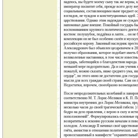
надеюсь, вы будете моему сыну так же верны, 
император посвятит себя, прежде всего делу в
социальными, составляющими ныне предмет особ
взглядов, не чуждом и конституционных идей. 
царствования. Однако этим надеждам не сужден
напоминал даже внешне. Покойный государь бы
воспоминаниям крупного политического деятел
костюм: полушубок, поддёвка и лапти.... он не
комплекции он не был особенно силён и мускули
российскую корону. Законный наследник прест
Александрович был объявлен цесаревичем в 20-
получил образования, которое подобает иметь 
великолепные наставники, в том числе известн
государь, заботящийся о благоденствии народ
меньшей мере подозрительно. Да и сам ученик
пожалуй, можно сказать, ниже среднего ума, ни
сердце”, но этого явно не достаточно для гос
мысли для всех граждан своей страны. Сам он 
Недостатки, впрочем, своеобразно возмещались 
После непродолжительных колебаний и лавиро
соответственно М. Т. Лорис-Меликов и К. П. П
министра внутренних дел Лорис-Меликова, пред
несколько часов до своей трагической гибели.
бодро на дело правления, с верою в силу и ист
поползновений”. Формулировались основные пр
возвратиться к исконно русским началам и пов
холодом. Александр II начинал своё царствова
гнёта, амнистии в отношении политических зак
провозглашенный в манифесте “охранительный” 