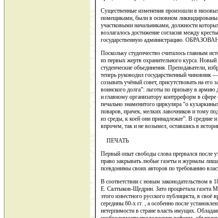
Существенные изменения произошли в низовых
помещиками, были в основном ликвидированы.
участковыми начальниками, должности которых
возлагалось достижение согласия между крест
государственную администрацию. ОБРАЗОВ
Поскольку студенчество считалось главным ист
из первых жертв охранительного курса. Новый 
студенческие объединения. Преподаватели, из
теперь руководил государственный чиновник —
созывать учёный совет, присутствовать на его 
воинского долга”: льготы по призыву в армию
и главному организатору контрреформ в сфере 
печально знаменитого циркуляра “о кухаркиных
поваров, прачек, мелких лавочников и тому по
из среды, к коей они принадлежат”. В средние
впрочем, так и не возымел, оставшись в истор
ПЕЧАТЬ
Первый опыт свободы слова прервался после у
право закрывать любые газеты и журналы лишат
псевдонимы своих авторов по требованию власт
В соответствии с новым законодательством в 1
Е. Салтыков-Щедрин. Зато процветала газета М
этого известного русского публициста, в своё
середины 60-х гг. , а особенно после установл
нетерпимости в стране власть имущих. Обладая