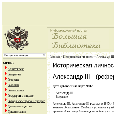
Главная
>
Историческая личность
>
Александр III
МЕНЮ
Историческая личност
Архитектура
География
Александр III - (рефе
Геодезия
Геология
Дата добавления: март 2006г.
Геополитика
Александр III
Государство и право
Введение
Гражданское право и процесс
Александр III. Александр III родился в 1845 г
Делопроизводство
военное образование. Особыми успехами в учеб
времени Александр Александрович был уже сло
Детали машин