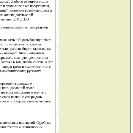
амолы”. Любого ее жителя могли
овые и промышленные предприятия,
жение” постоянно возобновлялось и
тре многих достижений
 и печать. ЗЕМСТВО
а и независимыми от центральной
зможность избирать большую часть
ю того или иного сословия
ряли право выбирать гласных, так
ь и выборах. Вновь избранные
ечеркивало главную идею земства—
остоял в том, чтобы свести на нет
— опоры трона и в конечном итоге
 демократическому русскому
 органами городского
 ценз, дававший право
изымалось положение о том, что
лучало право не утверждать
бразом, городское самоуправление
значительных изменений. Судебные
ации отчётов о политических