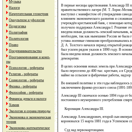
Музыка
В первые месяцы царствования Александр III 
Налоги
правительственного лагеря (М. Т. Лорис-Мелико
Начертательная геометрия
выступил с манифестом об утверждении самоде
влиянием экономического развития и сложивше
Оккультизм и уфология
учереждён крестьянский банк, с помощью котор
Педагогика
получило поддержки Александра I. Решение эт
введена новая должность–земский начальник, к
Полиграфия
необходим, так как нынешняя Россия не была го
Политология
устава–военные гимназии преобразовывались в к
Право
Д. А. Толстого начался период открытой реакц
был усилен рядом указов в 1890 году. В основ
Предпринимательство
была введена новая должность земского началь
Программирование и комп-
демократии.
ры
В целях освоения новых земель при Александре
Психология - рефераты
было переселено до 400 тыс. крестьян, а в Ср
Религия - рефераты
найме на сельские и фабричные работы, надзор
Социология - рефераты
Во внешней политике в эти годы наблюдалось 
Физика - рефераты
заключением франко-русского союза (1891-1893 
Философия - рефераты
Александр III скончался осенью 1894 года от 
Финансы деньги и налоги
постоянного неумеренного употребления спирт
Химия
Коронация Александра III.
Экология и охрана природы
Александр Александрович, второй сын императо
Экономика и экономическая
короновался 15 марта 1881 года в Успенском 
теория
Экономико-математическое
Суд над первомартовцами.