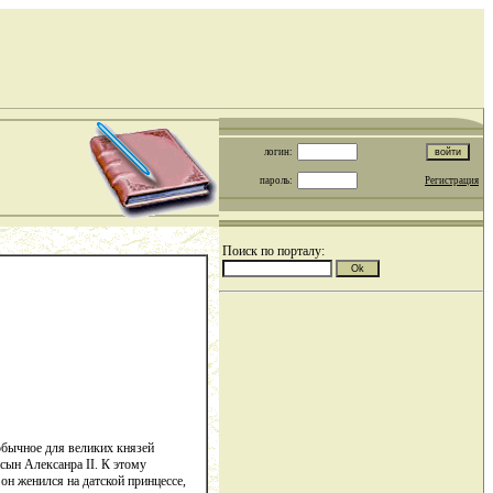
логин:
пароль:
Регистрация
Поиск по порталу:
 обычное для великих князей
сын Алексанра II. К этому
н женился на датской принцессе,