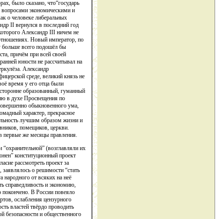
рах, было сказано, что“государь
 и вопросами экономическими и
как о человеке либеральных
др II вернулся в последний год
оторого Александр III ничем не
отношениях. Новый император, по
у больше всего подошёл бы
ста, причём при всей своей
 ранней юности не рассчитывал на
еркулёза. Александр
ицерской среде, великий князь не
оё время у его отца были
сесторонне образованный, гуманный
нию в духе Просвещения по
 совершенно обыкновенного ума,
ромадный характер, прекрасное
хальность лучшим образом жизни и
вников, помещиков, церкви.
 в первые же месяцы правления.
“охранительной” (возглавляли их
ронен” конституционный проект
ласие рассмотреть проект за
, заявлялось о решимости “стать
а народного от всяких на неё
ть справедливость и экономию,
 покончено. В России повеяло
ртов, ослабления цензурного
сть властей твёрдо проводить
ой безопасности и общественного