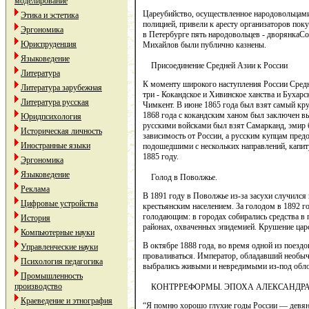
моделирование
Цареубийство, осуществленное народовольцами 
Этика и эстетика
полицией, привели к аресту организаторов пок
Эргономика
в Петербурге пять народовольцев - дворянкаС
Юриспруденция
Михайлов были публично казнены.
Языковедение
Присоединение Средней Азии к России
Литература
К моменту широкого наступления России Средн
Литература зарубежная
три - Кокандское и Хивинское ханства и Бухарс
Литература русская
Чимкент. В июне 1865 года был взят самый кр
1868 года с кокандским ханом был заключен вы
Юридпсихология
русскими войсками был взят Самарканд, эмир б
Историческая личность
зависимость от России, а русским купцам пред
Иностранные языки
подошедшими с нескольких направлений, капит
1885 году.
Эргономика
Языковедение
Голод в Поволжье.
Реклама
В 1891 году в Поволжье из-за засухи случился
Цифровые устройства
крестьянским населением. За голодом в 1892 
голодающим: в городах собирались средства в 
История
районах, охваченных эпидемией. Крушение царс
Компьютерные науки
В октябре 1888 года, во время одной из поездо
Управленческие науки
проваливаться. Император, обладавший необыча
Психология педагогика
выбрались живыми и невредимыми из-под обл
Промышленность
производство
КОНТРРЕФОРМЫ. ЭПОХА АЛЕКСАНДРА
Краеведение и этнография
“Я помню хорошо глухие годы России — девяно