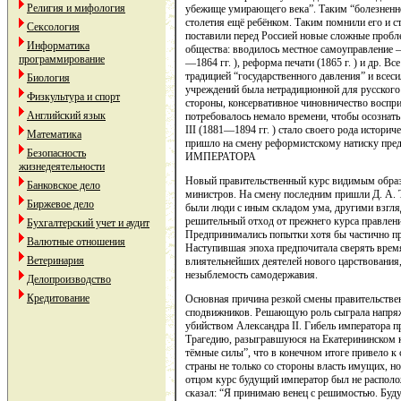
Религия и мифология
убежище умирающего века”. Таким “болезненно
столетия ещё ребёнком. Таким помнили его и 
Сексология
поставили перед Россией новые сложные пробл
Информатика
общества: вводилось местное самоуправление — 
программирование
—1864 гг. ), реформа печати (1865 г. ) и др. 
традицией “государственного давления” и всес
Биология
учреждений была нетрадиционной для русского 
Физкультура и спорт
стороны, консервативное чиновничество воспри
Английский язык
потребовалось немало времени, чтобы осознать
III (1881—1894 гг. ) стало своего рода истор
Математика
пришло на смену реформистскому натиску пр
Безопасность
ИМПЕРАТОРА
жизнедеятельности
Новый правительственный курс видимым образо
Банковское дело
министров. На смену последним пришли Д. А. Т
Биржевое дело
были люди с иным складом ума, другими взгляд
решительный отход от прежнего курса правлен
Бухгалтерский учет и аудит
Предпринимались попытки хотя бы частично пр
Валютные отношения
Наступившая эпоха предпочитала сверять врем
Ветеринария
влиятельнейших деятелей нового царствования,
незыблемость самодержавия.
Делопроизводство
Кредитование
Основная причина резкой смены правительственн
сподвижников. Решающую роль сыграла напряжё
убийством Александра II. Гибель императора п
Трагедию, разыгравшуюся на Екатерининском к
тёмные силы”, что в конечном итоге привело 
страны не только со стороны власть имущих, н
отцом курс будущий император был не располож
сказал: “Я принимаю венец с решимостью. Буду 