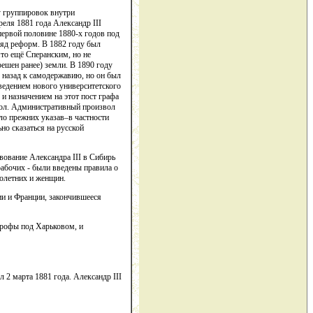
у группировок внутри
реля 1881 года Александр III
первой половине 1880-х годов под
ряд реформ. В 1882 году был
то ещё Сперанским, но не
ешен ранее) земли. В 1890 году
 назад к самодержавию, но он был
введением нового университетского
 и назначением на этот пост графа
звол. Административный произвол
ло прежних указав–в частности
но сказаться на русской
вование Александра III в Сибирь
рабочих - были введены правила о
лолетних и женщин.
ии и Франции, закончившееся
трофы под Харьковом, и
 2 марта 1881 года. Александр III