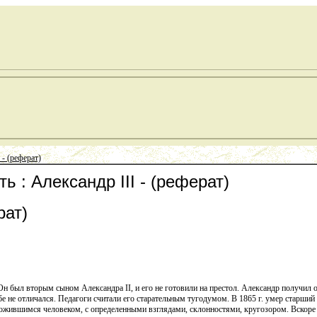
 - (реферат)
ь : Александр III - (реферат)
рат)
. Он был вторым сыном Александра II, и его не готовили на престол. Александр получил
е не отличался. Педагоги считали его старательным тугодумом. В 1865 г. умер старший 
жившимся человеком, с определенными взглядами, склонностями, кругозором. Вскоре о