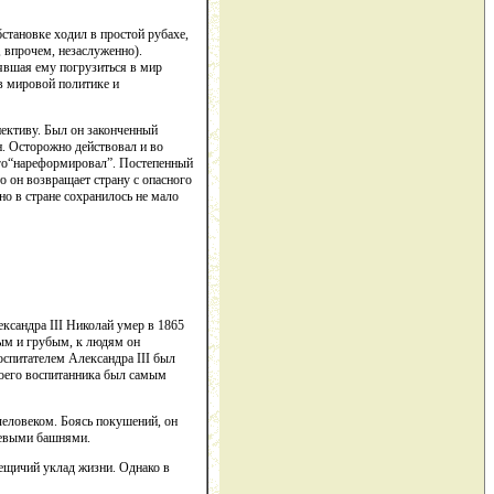
становке ходил в простой рубахе,
, впрочем, незаслуженно).
явшая ему погрузиться в мир
в мировой политике и
пективу. Был он законченный
н. Осторожно действовал и во
ного“нареформировал”. Постепенный
о он возвращает страну с опасного
но в стране сохранилось не мало
ександра III Николай умер в 1865
ным и грубым, к людям он
оспитателем Александра III был
воего воспитанника был самым
человеком. Боясь покушений, он
жевыми башнями.
ещичий уклад жизни. Однако в