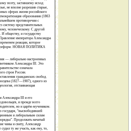
ому поэту, заставшему исход
ые, не вполне разрешив старые,
ичных сферах жизни российского
 демократизация образования (1863
сильнейшем противоречии с
ез систему представительных
ому, человеческому. С другой
 И обществу, и государству
. Правление императора Александра
 временем реакции, которое
контрреформ. НОВАЯ ПОЛИТИКА
ения — либерально настроенных
ветником Александра III. Это
равительстве означала
ого строя России.
оставления гражданских свобод.
носцева (1827—1907), одного из
деология, отстаивающая
 Александра III и его
довольцев, и прежде всего
бодителем, но и царём-мучеником.
ью государя, “высвободившей
юционным и либеральным силам
 порядка”. Продолжать начатый
шие чины и свиту, Александр
удил ту же участь, как ему, то,