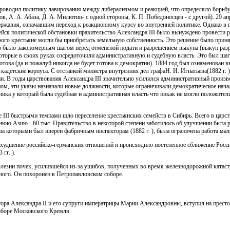
проводил политику лавирования между либерализмом и реакцией, что определяло борьб
в, А. А. Абаза, Д. А. Милютин- с одной стороны, К. П. Победоносцев - с другой). 29 ап
ржавия, означавшим переход к реакционному курсу во внутренней политике. Однако в 
йся политической обстановки правительство Александра III было вынуждено провести 
ого крестьяне могли бы приобретать земельную собственность. Это решение было приня
о было закономерным шагом перед отмененой подати и разрешением выкупа (выкуп разр
оторые в своих руках сосредоточили административную и судебную власть. Это был шаг
това (да и пожалуй никогда не будет готова к демократии). 1884 год был ознаменован 
адетские корпуса. С отставкой министра внутренних дел графаН. И. Игнатьева(1882 г. )
ии. В годы царствования Александра III значительно усилился административный прои
ном, эти указы назначали новые должности, которые ограничивали демократическое нача
ника у который была судебная и административная власть что никак не могло положитель
 III быстрыми темпами шло переселение крестьянских семейств в Сибирь. Всего в царст
еднюю Азию - 60 тыс. Правительство в некоторой степени заботилось об улучшении быта 
 за которыми был вверен фабричным инспекторам (1882 г. ), была ограничена работа ма
ухудшение российско-германских отношений и происходило постепенное сближение Росс
гг. ).
болезни почек, усилившейся из-за ушибов, полученных во время железнодорожной катас
ного. Он похоронен в Петропавловском соборе.
ра Александра II и его супруги императрицы Марии Александровны, вступил на престол
соборе Московского Кремля.