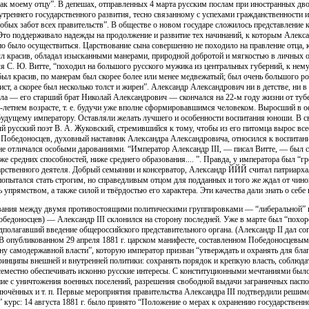
как моему отцу”. В депешах, отправленных 4 марта русским послам при иностранных дво
нутреннего государственного развития, тесно связанному с успехами гражданственности
ых забот всех правительств”. В обществе о новом государе сложилось представление 
Это поддерживало надежды на продолжение и развитие тех начинаний, к которым Алексан
о было осуществиться. Царствование сына совершенно не походило на правление отца, к
л красив, обладал изысканными манерами, природной добротой и мягкостью в личных 
я С. Ю. Витте, “походил на большого русского мужика из центральных губерний, к нем
 был красив, по манерам был скорее более или менее медвежатый; был очень большого ро
ст, а скорее был несколько толст и жирен”. Александр Александрович ни в детстве, ни в
ола — его старший брат Николай Александрович — скончался на 22-м году жизни от туб
летнем возрасте, т. е. будучи уже вполне сформировавшимся человеком. Выросший в оф
будущему императору. Оставляли желать лучшего и особенности воспитания юноши. В св
ый русский поэт В. А. Жуковский, стремившийся к тому, чтобы из его питомца вырос в
а. Победоносцев, духовный наставник Александра Александровича, относился к воспита
 не отличался особыми дарованиями. “Император Александр III, — писал Витте, — был
же средних способностей, ниже среднего образования.... ”. Правда, у императора был “г
ударственного деятеля. Добрый семьянин и консерватор, Александр ЙЙЙ считал патриар
попытался стать строгим, но справедливым отцом для подданных и того же ждал от чино
упрямством, а также силой и твёрдостью его характера. Эти качества дали знать о себе
вания между двумя противостоящими политическими группировками — “либеральной” и 
обедоносцев) — Александр III склонился на сторону последней. Уже в марте был “похо
полагавший введение общероссийского представительного органа. (Александр II дал сог
 ) В опубликованном 29 апреля 1881 г. царском манифесте, составленном Победоносцевым
ину самодержавной власти”, которую император призван “утверждать и охранять для благ
инципы внешней и внутренней политики: сохранять порядок и крепкую власть, соблюда
семестно обеспечивать исконно русские интересы. С конституционными мечтаниями было
ние с уничтожения военных поселений, разрешения свободной выдачи заграничных паспо
лючённых и т. п. Первые мероприятия правительства Александра III подтвердили решимо
курс: 14 августа 1881 г. было принято “Положение о мерах к охранению государственн